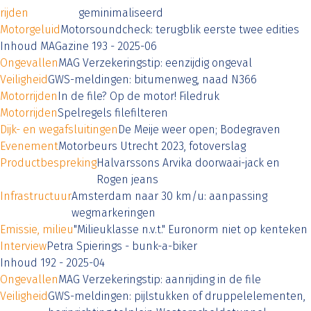
rijden
geminimaliseerd
Motorgeluid
Motorsoundcheck: terugblik eerste twee edities
Inhoud MAGazine 193 - 2025-06
Ongevallen
MAG Verzekeringstip: eenzijdig ongeval
Veiligheid
GWS-meldingen: bitumenweg, naad N366
Motorrijden
In de file? Op de motor! Filedruk
Motorrijden
Spelregels filefilteren
Dijk- en wegafsluitingen
De Meije weer open; Bodegraven
Evenement
Motorbeurs Utrecht 2023, fotoverslag
Productbespreking
Halvarssons Arvika doorwaai-jack en
Rogen jeans
Infrastructuur
Amsterdam naar 30 km/u: aanpassing
wegmarkeringen
Emissie, milieu
"Milieuklasse n.v.t." Euronorm niet op kenteken
Interview
Petra Spierings - bunk-a-biker
Inhoud 192 - 2025-04
Ongevallen
MAG Verzekeringstip: aanrijding in de file
Veiligheid
GWS-meldingen: pijlstukken of druppelelementen,