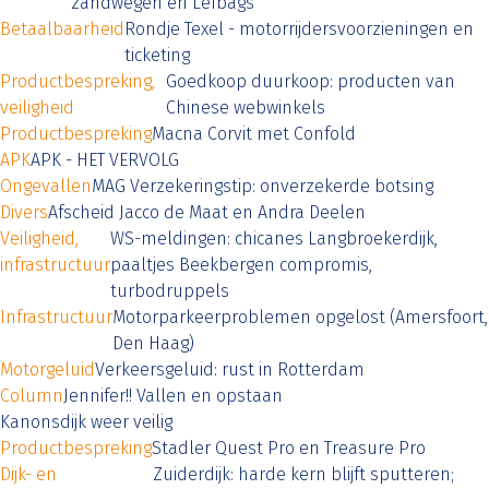
zandwegen en Lefbags
Betaalbaarheid
Rondje Texel - motorrijdersvoorzieningen en
ticketing
Productbespreking,
Goedkoop duurkoop: producten van
veiligheid
Chinese webwinkels
Productbespreking
Macna Corvit met Confold
APK
APK - HET VERVOLG
Ongevallen
MAG Verzekeringstip: onverzekerde botsing
Divers
Afscheid Jacco de Maat en Andra Deelen
Veiligheid,
WS-meldingen: chicanes Langbroekerdijk,
infrastructuur
paaltjes Beekbergen compromis,
turbodruppels
Infrastructuur
Motorparkeerproblemen opgelost (Amersfoort,
Den Haag)
Motorgeluid
Verkeersgeluid: rust in Rotterdam
Column
Jennifer!! Vallen en opstaan
Kanonsdijk weer veilig
Productbespreking
Stadler Quest Pro en Treasure Pro
Dijk- en
Zuiderdijk: harde kern blijft sputteren;