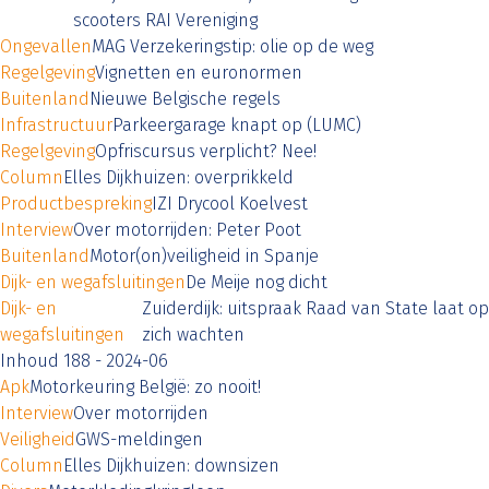
scooters RAI Vereniging
Ongevallen
MAG Verzekeringstip: olie op de weg
Regelgeving
Vignetten en euronormen
Buitenland
Nieuwe Belgische regels
Infrastructuur
Parkeergarage knapt op (LUMC)
Regelgeving
Opfriscursus verplicht? Nee!
Column
Elles Dijkhuizen: overprikkeld
Productbespreking
IZI Drycool Koelvest
Interview
Over motorrijden: Peter Poot
Buitenland
Motor(on)veiligheid in Spanje
Dijk- en wegafsluitingen
De Meije nog dicht
Dijk- en
Zuiderdijk: uitspraak Raad van State laat op
wegafsluitingen
zich wachten
Inhoud 188 - 2024-06
Apk
Motorkeuring België: zo nooit!
Interview
Over motorrijden
Veiligheid
GWS-meldingen
Column
Elles Dijkhuizen: downsizen