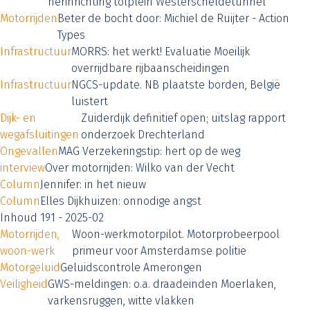
herinrichting tolplein Westerscheldetunnel
Motorrijden
Beter de bocht door: Michiel de Ruijter - Action
Types
Infrastructuur
MORRS: het werkt! Evaluatie Moeilijk
overrijdbare rijbaanscheidingen
Infrastructuur
NGCS-update. NB plaatste borden, België
luistert
Dijk- en
Zuiderdijk definitief open; uitslag rapport
wegafsluitingen
onderzoek Drechterland
Ongevallen
MAG Verzekeringstip: hert op de weg
interview
Over motorrijden: Wilko van der Vecht
Column
Jennifer: in het nieuw
Column
Elles Dijkhuizen: onnodige angst
Inhoud 191 - 2025-02
Motorrijden,
Woon-werkmotorpilot. Motorprobeerpool
woon-werk
primeur voor Amsterdamse politie
Motorgeluid
Geluidscontrole Amerongen
Veiligheid
GWS-meldingen: o.a. draadeinden Moerlaken,
varkensruggen, witte vlakken