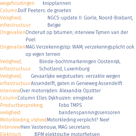
wegafsluitingen
knipplannen
Column
Dolf Peeters: de groeten
Veiligheid,
NGCS-update II: Goirle, Noord-Brabant,
infrastructuur
België
Ongevallen
Onderuit op bitumen; interview Tijmen van der
Poel
Ongevallen
MAG Verzekeringstip: WAM, verzekeringsplicht ook
op eigen terrein
Veiligheid,
Blinde-bochtmarkeringen Oostenrijk,
infrastructuur
Schotland, Luxemburg
Veiligheid,
Gevaarlijke wegsituaties: verzakte wegen
infrastructuur
Assendelft, gaten in Genieweg Assendelft
interview
Over motorrijden: Alexandra Opzitter
Column
Column Elles Dijkhuizen: emigratie
Productbespreking,
Fobo TMPS
veiligheid
bandenspanningssensoren
Motorkleding, vrijheid
Motorkleding verplicht? Nee!
Interview
Hein Vastenouw, MAG secretaris
Elektrisch
BPM elektrische motorfietsen