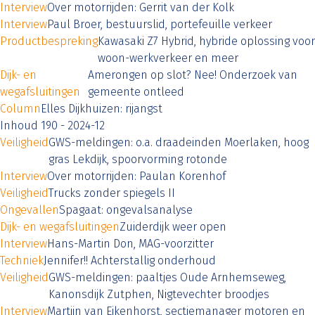
Interview
Over motorrijden: Gerrit van der Kolk
Interview
Paul Broer, bestuurslid, portefeuille verkeer
Productbespreking
Kawasaki Z7 Hybrid, hybride oplossing voor
woon-werkverkeer en meer
Dijk- en
Amerongen op slot? Nee! Onderzoek van
wegafsluitingen
gemeente ontleed
Column
Elles Dijkhuizen: rijangst
Inhoud 190 - 2024-12
Veiligheid
GWS-meldingen: o.a. draadeinden Moerlaken, hoog
gras Lekdijk, spoorvorming rotonde
Interview
Over motorrijden: Paulan Korenhof
Veiligheid
Trucks zonder spiegels II
Ongevallen
Spagaat: ongevalsanalyse
Dijk- en wegafsluitingen
Zuiderdijk weer open
Interview
Hans-Martin Don, MAG-voorzitter
Techniek
Jennifer!! Achterstallig onderhoud
Veiligheid
GWS-meldingen: paaltjes Oude Arnhemseweg,
Kanonsdijk Zutphen, Nigtevechter broodjes
Interview
Martijn van Eikenhorst, sectiemanager motoren en