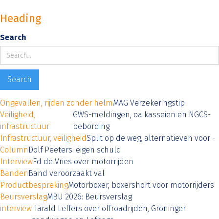
Heading
Search
Ongevallen, rijden zonder helm
MAG Verzekeringstip
Veiligheid,
GWS-meldingen, oa kasseien en NGCS-
infrastructuur
bebording
Infrastructuur, veiligheid
Split op de weg, alternatieven voor -
Column
Dolf Peeters: eigen schuld
Interview
Ed de Vries over motorrijden
Banden
Band veroorzaakt val
Productbespreking
Motorboxer, boxershort voor motorrijders
Beursverslag
MBU 2026: Beursverslag
interview
Harald Leffers over offroadrijden, Groninger