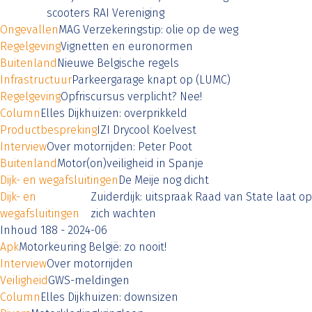
scooters RAI Vereniging
Ongevallen
MAG Verzekeringstip: olie op de weg
Regelgeving
Vignetten en euronormen
Buitenland
Nieuwe Belgische regels
Infrastructuur
Parkeergarage knapt op (LUMC)
Regelgeving
Opfriscursus verplicht? Nee!
Column
Elles Dijkhuizen: overprikkeld
Productbespreking
IZI Drycool Koelvest
Interview
Over motorrijden: Peter Poot
Buitenland
Motor(on)veiligheid in Spanje
Dijk- en wegafsluitingen
De Meije nog dicht
Dijk- en
Zuiderdijk: uitspraak Raad van State laat op
wegafsluitingen
zich wachten
Inhoud 188 - 2024-06
Apk
Motorkeuring België: zo nooit!
Interview
Over motorrijden
Veiligheid
GWS-meldingen
Column
Elles Dijkhuizen: downsizen