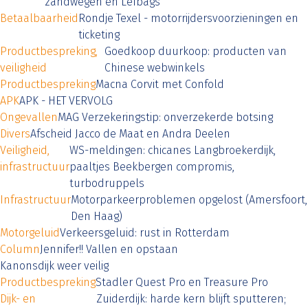
zandwegen en Lefbags
Betaalbaarheid
Rondje Texel - motorrijdersvoorzieningen en
ticketing
Productbespreking,
Goedkoop duurkoop: producten van
veiligheid
Chinese webwinkels
Productbespreking
Macna Corvit met Confold
APK
APK - HET VERVOLG
Ongevallen
MAG Verzekeringstip: onverzekerde botsing
Divers
Afscheid Jacco de Maat en Andra Deelen
Veiligheid,
WS-meldingen: chicanes Langbroekerdijk,
infrastructuur
paaltjes Beekbergen compromis,
turbodruppels
Infrastructuur
Motorparkeerproblemen opgelost (Amersfoort,
Den Haag)
Motorgeluid
Verkeersgeluid: rust in Rotterdam
Column
Jennifer!! Vallen en opstaan
Kanonsdijk weer veilig
Productbespreking
Stadler Quest Pro en Treasure Pro
Dijk- en
Zuiderdijk: harde kern blijft sputteren;