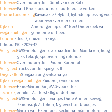
Interview
Over motorrijden: Gerrit van der Kolk
Interview
Paul Broer, bestuurslid, portefeuille verkeer
Productbespreking
Kawasaki Z7 Hybrid, hybride oplossing voor
woon-werkverkeer en meer
Dijk- en
Amerongen op slot? Nee! Onderzoek van
wegafsluitingen
gemeente ontleed
Column
Elles Dijkhuizen: rijangst
Inhoud 190 - 2024-12
Veiligheid
GWS-meldingen: o.a. draadeinden Moerlaken, hoog
gras Lekdijk, spoorvorming rotonde
Interview
Over motorrijden: Paulan Korenhof
Veiligheid
Trucks zonder spiegels II
Ongevallen
Spagaat: ongevalsanalyse
Dijk- en wegafsluitingen
Zuiderdijk weer open
Interview
Hans-Martin Don, MAG-voorzitter
Techniek
Jennifer!! Achterstallig onderhoud
Veiligheid
GWS-meldingen: paaltjes Oude Arnhemseweg,
Kanonsdijk Zutphen, Nigtevechter broodjes
Interview
Martijn van Eikenhorst, sectiemanager motoren en