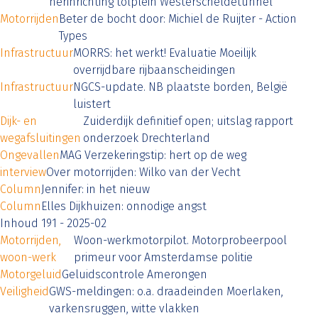
herinrichting tolplein Westerscheldetunnel
Motorrijden
Beter de bocht door: Michiel de Ruijter - Action
Types
Infrastructuur
MORRS: het werkt! Evaluatie Moeilijk
overrijdbare rijbaanscheidingen
Infrastructuur
NGCS-update. NB plaatste borden, België
luistert
Dijk- en
Zuiderdijk definitief open; uitslag rapport
wegafsluitingen
onderzoek Drechterland
Ongevallen
MAG Verzekeringstip: hert op de weg
interview
Over motorrijden: Wilko van der Vecht
Column
Jennifer: in het nieuw
Column
Elles Dijkhuizen: onnodige angst
Inhoud 191 - 2025-02
Motorrijden,
Woon-werkmotorpilot. Motorprobeerpool
woon-werk
primeur voor Amsterdamse politie
Motorgeluid
Geluidscontrole Amerongen
Veiligheid
GWS-meldingen: o.a. draadeinden Moerlaken,
varkensruggen, witte vlakken