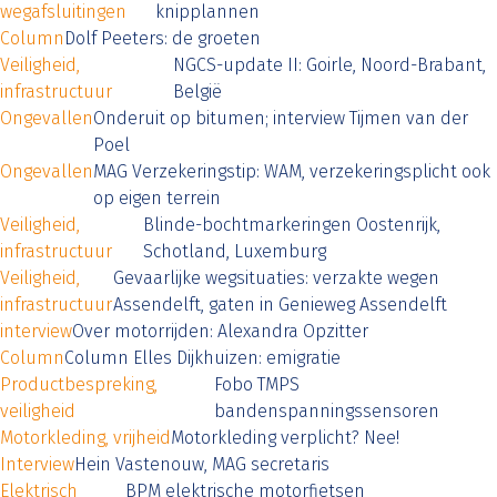
wegafsluitingen
knipplannen
Column
Dolf Peeters: de groeten
Veiligheid,
NGCS-update II: Goirle, Noord-Brabant,
infrastructuur
België
Ongevallen
Onderuit op bitumen; interview Tijmen van der
Poel
Ongevallen
MAG Verzekeringstip: WAM, verzekeringsplicht ook
op eigen terrein
Veiligheid,
Blinde-bochtmarkeringen Oostenrijk,
infrastructuur
Schotland, Luxemburg
Veiligheid,
Gevaarlijke wegsituaties: verzakte wegen
infrastructuur
Assendelft, gaten in Genieweg Assendelft
interview
Over motorrijden: Alexandra Opzitter
Column
Column Elles Dijkhuizen: emigratie
Productbespreking,
Fobo TMPS
veiligheid
bandenspanningssensoren
Motorkleding, vrijheid
Motorkleding verplicht? Nee!
Interview
Hein Vastenouw, MAG secretaris
Elektrisch
BPM elektrische motorfietsen