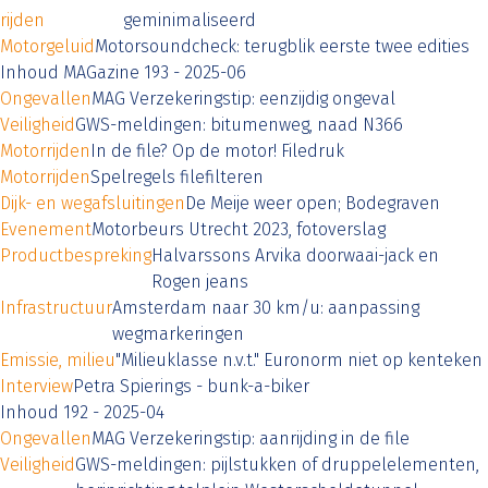
rijden
geminimaliseerd
Motorgeluid
Motorsoundcheck: terugblik eerste twee edities
Inhoud MAGazine 193 - 2025-06
Ongevallen
MAG Verzekeringstip: eenzijdig ongeval
Veiligheid
GWS-meldingen: bitumenweg, naad N366
Motorrijden
In de file? Op de motor! Filedruk
Motorrijden
Spelregels filefilteren
Dijk- en wegafsluitingen
De Meije weer open; Bodegraven
Evenement
Motorbeurs Utrecht 2023, fotoverslag
Productbespreking
Halvarssons Arvika doorwaai-jack en
Rogen jeans
Infrastructuur
Amsterdam naar 30 km/u: aanpassing
wegmarkeringen
Emissie, milieu
"Milieuklasse n.v.t." Euronorm niet op kenteken
Interview
Petra Spierings - bunk-a-biker
Inhoud 192 - 2025-04
Ongevallen
MAG Verzekeringstip: aanrijding in de file
Veiligheid
GWS-meldingen: pijlstukken of druppelelementen,