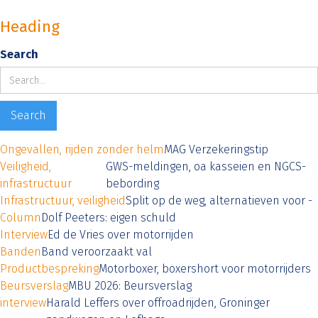
Heading
Search
Ongevallen, rijden zonder helm
MAG Verzekeringstip
Veiligheid,
GWS-meldingen, oa kasseien en NGCS-
infrastructuur
bebording
Infrastructuur, veiligheid
Split op de weg, alternatieven voor -
Column
Dolf Peeters: eigen schuld
Interview
Ed de Vries over motorrijden
Banden
Band veroorzaakt val
Productbespreking
Motorboxer, boxershort voor motorrijders
Beursverslag
MBU 2026: Beursverslag
interview
Harald Leffers over offroadrijden, Groninger