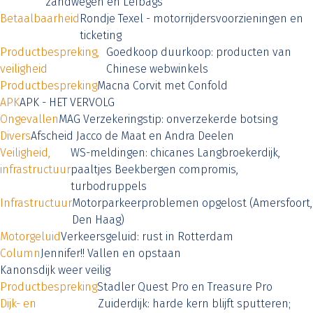
zandwegen en Lefbags
Betaalbaarheid
Rondje Texel - motorrijdersvoorzieningen en
ticketing
Productbespreking,
Goedkoop duurkoop: producten van
veiligheid
Chinese webwinkels
Productbespreking
Macna Corvit met Confold
APK
APK - HET VERVOLG
Ongevallen
MAG Verzekeringstip: onverzekerde botsing
Divers
Afscheid Jacco de Maat en Andra Deelen
Veiligheid,
WS-meldingen: chicanes Langbroekerdijk,
infrastructuur
paaltjes Beekbergen compromis,
turbodruppels
Infrastructuur
Motorparkeerproblemen opgelost (Amersfoort,
Den Haag)
Motorgeluid
Verkeersgeluid: rust in Rotterdam
Column
Jennifer!! Vallen en opstaan
Kanonsdijk weer veilig
Productbespreking
Stadler Quest Pro en Treasure Pro
Dijk- en
Zuiderdijk: harde kern blijft sputteren;