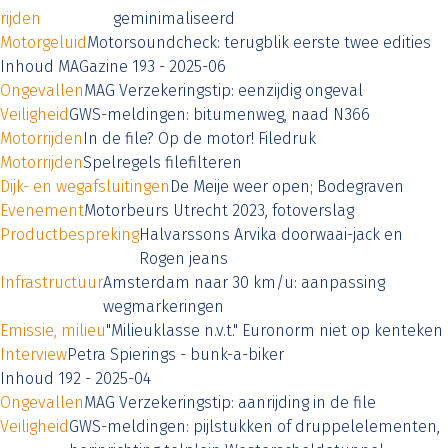
rijden
geminimaliseerd
Motorgeluid
Motorsoundcheck: terugblik eerste twee edities
Inhoud MAGazine 193 - 2025-06
Ongevallen
MAG Verzekeringstip: eenzijdig ongeval
Veiligheid
GWS-meldingen: bitumenweg, naad N366
Motorrijden
In de file? Op de motor! Filedruk
Motorrijden
Spelregels filefilteren
Dijk- en wegafsluitingen
De Meije weer open; Bodegraven
Evenement
Motorbeurs Utrecht 2023, fotoverslag
Productbespreking
Halvarssons Arvika doorwaai-jack en
Rogen jeans
Infrastructuur
Amsterdam naar 30 km/u: aanpassing
wegmarkeringen
Emissie, milieu
"Milieuklasse n.v.t." Euronorm niet op kenteken
Interview
Petra Spierings - bunk-a-biker
Inhoud 192 - 2025-04
Ongevallen
MAG Verzekeringstip: aanrijding in de file
Veiligheid
GWS-meldingen: pijlstukken of druppelelementen,