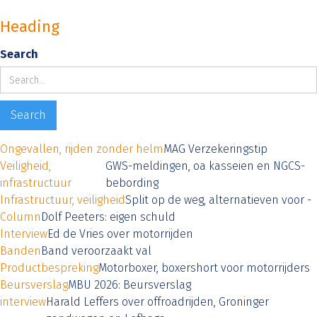
Heading
Search
Ongevallen, rijden zonder helm
MAG Verzekeringstip
Veiligheid,
GWS-meldingen, oa kasseien en NGCS-
infrastructuur
bebording
Infrastructuur, veiligheid
Split op de weg, alternatieven voor -
Column
Dolf Peeters: eigen schuld
Interview
Ed de Vries over motorrijden
Banden
Band veroorzaakt val
Productbespreking
Motorboxer, boxershort voor motorrijders
Beursverslag
MBU 2026: Beursverslag
interview
Harald Leffers over offroadrijden, Groninger