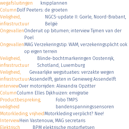
wegafsluitingen
knipplannen
Column
Dolf Peeters: de groeten
Veiligheid,
NGCS-update II: Goirle, Noord-Brabant,
infrastructuur
België
Ongevallen
Onderuit op bitumen; interview Tijmen van der
Poel
Ongevallen
MAG Verzekeringstip: WAM, verzekeringsplicht ook
op eigen terrein
Veiligheid,
Blinde-bochtmarkeringen Oostenrijk,
infrastructuur
Schotland, Luxemburg
Veiligheid,
Gevaarlijke wegsituaties: verzakte wegen
infrastructuur
Assendelft, gaten in Genieweg Assendelft
interview
Over motorrijden: Alexandra Opzitter
Column
Column Elles Dijkhuizen: emigratie
Productbespreking,
Fobo TMPS
veiligheid
bandenspanningssensoren
Motorkleding, vrijheid
Motorkleding verplicht? Nee!
Interview
Hein Vastenouw, MAG secretaris
Elektrisch
BPM elektrische motorfietsen