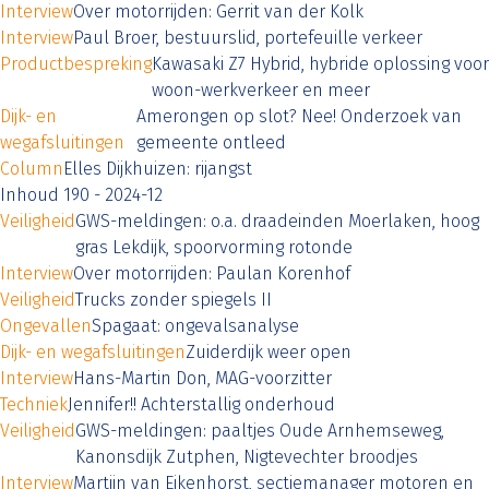
Interview
Over motorrijden: Gerrit van der Kolk
Interview
Paul Broer, bestuurslid, portefeuille verkeer
Productbespreking
Kawasaki Z7 Hybrid, hybride oplossing voor
woon-werkverkeer en meer
Dijk- en
Amerongen op slot? Nee! Onderzoek van
wegafsluitingen
gemeente ontleed
Column
Elles Dijkhuizen: rijangst
Inhoud 190 - 2024-12
Veiligheid
GWS-meldingen: o.a. draadeinden Moerlaken, hoog
gras Lekdijk, spoorvorming rotonde
Interview
Over motorrijden: Paulan Korenhof
Veiligheid
Trucks zonder spiegels II
Ongevallen
Spagaat: ongevalsanalyse
Dijk- en wegafsluitingen
Zuiderdijk weer open
Interview
Hans-Martin Don, MAG-voorzitter
Techniek
Jennifer!! Achterstallig onderhoud
Veiligheid
GWS-meldingen: paaltjes Oude Arnhemseweg,
Kanonsdijk Zutphen, Nigtevechter broodjes
Interview
Martijn van Eikenhorst, sectiemanager motoren en