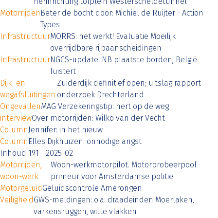
herinrichting tolplein Westerscheldetunnel
Motorrijden
Beter de bocht door: Michiel de Ruijter - Action
Types
Infrastructuur
MORRS: het werkt! Evaluatie Moeilijk
overrijdbare rijbaanscheidingen
Infrastructuur
NGCS-update. NB plaatste borden, België
luistert
Dijk- en
Zuiderdijk definitief open; uitslag rapport
wegafsluitingen
onderzoek Drechterland
Ongevallen
MAG Verzekeringstip: hert op de weg
interview
Over motorrijden: Wilko van der Vecht
Column
Jennifer: in het nieuw
Column
Elles Dijkhuizen: onnodige angst
Inhoud 191 - 2025-02
Motorrijden,
Woon-werkmotorpilot. Motorprobeerpool
woon-werk
primeur voor Amsterdamse politie
Motorgeluid
Geluidscontrole Amerongen
Veiligheid
GWS-meldingen: o.a. draadeinden Moerlaken,
varkensruggen, witte vlakken