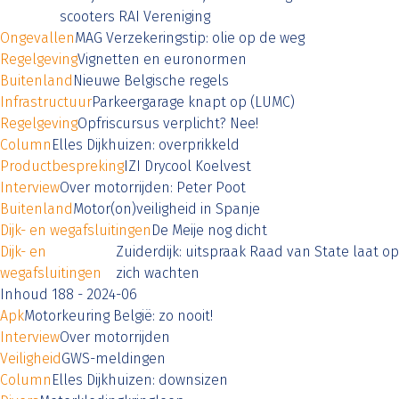
scooters RAI Vereniging
Ongevallen
MAG Verzekeringstip: olie op de weg
Regelgeving
Vignetten en euronormen
Buitenland
Nieuwe Belgische regels
Infrastructuur
Parkeergarage knapt op (LUMC)
Regelgeving
Opfriscursus verplicht? Nee!
Column
Elles Dijkhuizen: overprikkeld
Productbespreking
IZI Drycool Koelvest
Interview
Over motorrijden: Peter Poot
Buitenland
Motor(on)veiligheid in Spanje
Dijk- en wegafsluitingen
De Meije nog dicht
Dijk- en
Zuiderdijk: uitspraak Raad van State laat op
wegafsluitingen
zich wachten
Inhoud 188 - 2024-06
Apk
Motorkeuring België: zo nooit!
Interview
Over motorrijden
Veiligheid
GWS-meldingen
Column
Elles Dijkhuizen: downsizen