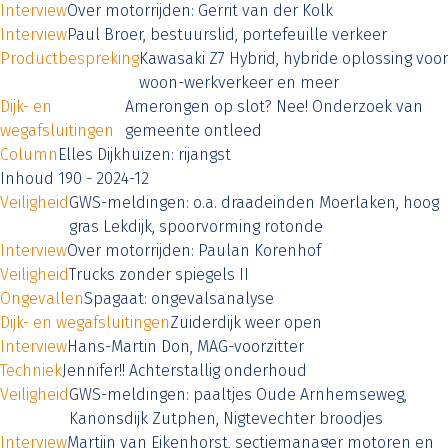
Interview
Over motorrijden: Gerrit van der Kolk
Interview
Paul Broer, bestuurslid, portefeuille verkeer
Productbespreking
Kawasaki Z7 Hybrid, hybride oplossing voor
woon-werkverkeer en meer
Dijk- en
Amerongen op slot? Nee! Onderzoek van
wegafsluitingen
gemeente ontleed
Column
Elles Dijkhuizen: rijangst
Inhoud 190 - 2024-12
Veiligheid
GWS-meldingen: o.a. draadeinden Moerlaken, hoog
gras Lekdijk, spoorvorming rotonde
Interview
Over motorrijden: Paulan Korenhof
Veiligheid
Trucks zonder spiegels II
Ongevallen
Spagaat: ongevalsanalyse
Dijk- en wegafsluitingen
Zuiderdijk weer open
Interview
Hans-Martin Don, MAG-voorzitter
Techniek
Jennifer!! Achterstallig onderhoud
Veiligheid
GWS-meldingen: paaltjes Oude Arnhemseweg,
Kanonsdijk Zutphen, Nigtevechter broodjes
Interview
Martijn van Eikenhorst, sectiemanager motoren en