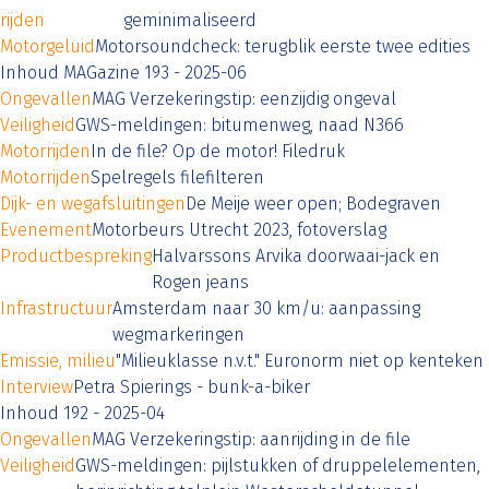
rijden
geminimaliseerd
Motorgeluid
Motorsoundcheck: terugblik eerste twee edities
Inhoud MAGazine 193 - 2025-06
Ongevallen
MAG Verzekeringstip: eenzijdig ongeval
Veiligheid
GWS-meldingen: bitumenweg, naad N366
Motorrijden
In de file? Op de motor! Filedruk
Motorrijden
Spelregels filefilteren
Dijk- en wegafsluitingen
De Meije weer open; Bodegraven
Evenement
Motorbeurs Utrecht 2023, fotoverslag
Productbespreking
Halvarssons Arvika doorwaai-jack en
Rogen jeans
Infrastructuur
Amsterdam naar 30 km/u: aanpassing
wegmarkeringen
Emissie, milieu
"Milieuklasse n.v.t." Euronorm niet op kenteken
Interview
Petra Spierings - bunk-a-biker
Inhoud 192 - 2025-04
Ongevallen
MAG Verzekeringstip: aanrijding in de file
Veiligheid
GWS-meldingen: pijlstukken of druppelelementen,