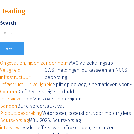
Heading
Search
Ongevallen, rijden zonder helm
MAG Verzekeringstip
Veiligheid,
GWS-meldingen, oa kasseien en NGCS-
infrastructuur
bebording
Infrastructuur, veiligheid
Split op de weg, alternatieven voor -
Column
Dolf Peeters: eigen schuld
Interview
Ed de Vries over motorrijden
Banden
Band veroorzaakt val
Productbespreking
Motorboxer, boxershort voor motorrijders
Beursverslag
MBU 2026: Beursverslag
interview
Harald Leffers over offroadrijden, Groninger