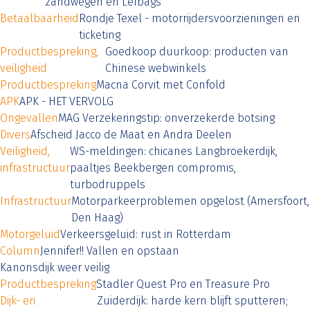
zandwegen en Lefbags
Betaalbaarheid
Rondje Texel - motorrijdersvoorzieningen en
ticketing
Productbespreking,
Goedkoop duurkoop: producten van
veiligheid
Chinese webwinkels
Productbespreking
Macna Corvit met Confold
APK
APK - HET VERVOLG
Ongevallen
MAG Verzekeringstip: onverzekerde botsing
Divers
Afscheid Jacco de Maat en Andra Deelen
Veiligheid,
WS-meldingen: chicanes Langbroekerdijk,
infrastructuur
paaltjes Beekbergen compromis,
turbodruppels
Infrastructuur
Motorparkeerproblemen opgelost (Amersfoort,
Den Haag)
Motorgeluid
Verkeersgeluid: rust in Rotterdam
Column
Jennifer!! Vallen en opstaan
Kanonsdijk weer veilig
Productbespreking
Stadler Quest Pro en Treasure Pro
Dijk- en
Zuiderdijk: harde kern blijft sputteren;