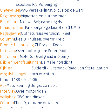
scooters RAI Vereniging
Ongevallen
MAG Verzekeringstip: olie op de weg
Regelgeving
Vignetten en euronormen
Buitenland
Nieuwe Belgische regels
Infrastructuur
Parkeergarage knapt op (LUMC)
Regelgeving
Opfriscursus verplicht? Nee!
Column
Elles Dijkhuizen: overprikkeld
Productbespreking
IZI Drycool Koelvest
Interview
Over motorrijden: Peter Poot
Buitenland
Motor(on)veiligheid in Spanje
Dijk- en wegafsluitingen
De Meije nog dicht
Dijk- en
Zuiderdijk: uitspraak Raad van State laat op
wegafsluitingen
zich wachten
Inhoud 188 - 2024-06
Apk
Motorkeuring België: zo nooit!
Interview
Over motorrijden
Veiligheid
GWS-meldingen
Column
Elles Dijkhuizen: downsizen