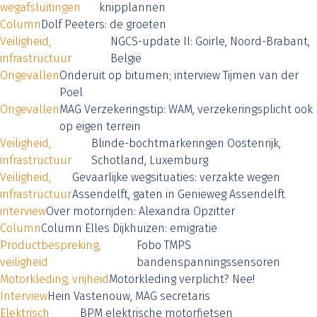
wegafsluitingen
knipplannen
Column
Dolf Peeters: de groeten
Veiligheid,
NGCS-update II: Goirle, Noord-Brabant,
infrastructuur
België
Ongevallen
Onderuit op bitumen; interview Tijmen van der
Poel
Ongevallen
MAG Verzekeringstip: WAM, verzekeringsplicht ook
op eigen terrein
Veiligheid,
Blinde-bochtmarkeringen Oostenrijk,
infrastructuur
Schotland, Luxemburg
Veiligheid,
Gevaarlijke wegsituaties: verzakte wegen
infrastructuur
Assendelft, gaten in Genieweg Assendelft
interview
Over motorrijden: Alexandra Opzitter
Column
Column Elles Dijkhuizen: emigratie
Productbespreking,
Fobo TMPS
veiligheid
bandenspanningssensoren
Motorkleding, vrijheid
Motorkleding verplicht? Nee!
Interview
Hein Vastenouw, MAG secretaris
Elektrisch
BPM elektrische motorfietsen