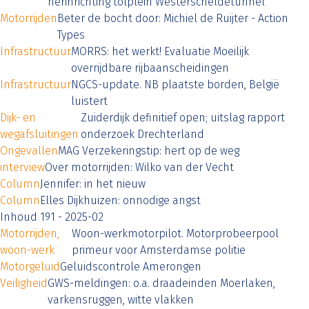
herinrichting tolplein Westerscheldetunnel
Motorrijden
Beter de bocht door: Michiel de Ruijter - Action
Types
Infrastructuur
MORRS: het werkt! Evaluatie Moeilijk
overrijdbare rijbaanscheidingen
Infrastructuur
NGCS-update. NB plaatste borden, België
luistert
Dijk- en
Zuiderdijk definitief open; uitslag rapport
wegafsluitingen
onderzoek Drechterland
Ongevallen
MAG Verzekeringstip: hert op de weg
interview
Over motorrijden: Wilko van der Vecht
Column
Jennifer: in het nieuw
Column
Elles Dijkhuizen: onnodige angst
Inhoud 191 - 2025-02
Motorrijden,
Woon-werkmotorpilot. Motorprobeerpool
woon-werk
primeur voor Amsterdamse politie
Motorgeluid
Geluidscontrole Amerongen
Veiligheid
GWS-meldingen: o.a. draadeinden Moerlaken,
varkensruggen, witte vlakken