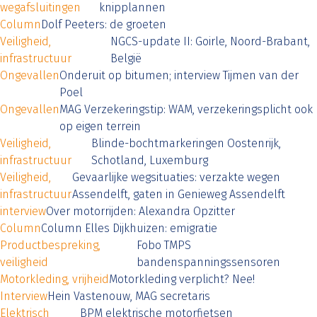
wegafsluitingen
knipplannen
Column
Dolf Peeters: de groeten
Veiligheid,
NGCS-update II: Goirle, Noord-Brabant,
infrastructuur
België
Ongevallen
Onderuit op bitumen; interview Tijmen van der
Poel
Ongevallen
MAG Verzekeringstip: WAM, verzekeringsplicht ook
op eigen terrein
Veiligheid,
Blinde-bochtmarkeringen Oostenrijk,
infrastructuur
Schotland, Luxemburg
Veiligheid,
Gevaarlijke wegsituaties: verzakte wegen
infrastructuur
Assendelft, gaten in Genieweg Assendelft
interview
Over motorrijden: Alexandra Opzitter
Column
Column Elles Dijkhuizen: emigratie
Productbespreking,
Fobo TMPS
veiligheid
bandenspanningssensoren
Motorkleding, vrijheid
Motorkleding verplicht? Nee!
Interview
Hein Vastenouw, MAG secretaris
Elektrisch
BPM elektrische motorfietsen