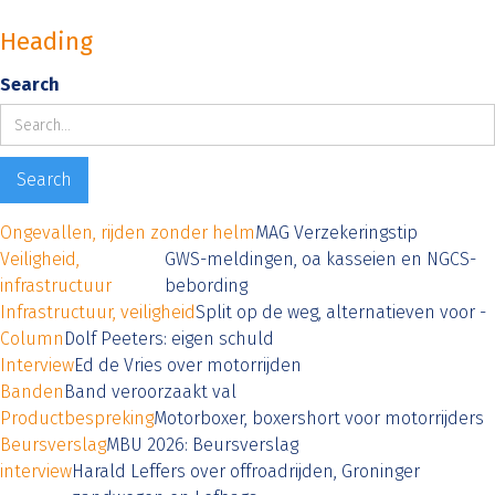
Heading
Search
Ongevallen, rijden zonder helm
MAG Verzekeringstip
Veiligheid,
GWS-meldingen, oa kasseien en NGCS-
infrastructuur
bebording
Infrastructuur, veiligheid
Split op de weg, alternatieven voor -
Column
Dolf Peeters: eigen schuld
Interview
Ed de Vries over motorrijden
Banden
Band veroorzaakt val
Productbespreking
Motorboxer, boxershort voor motorrijders
Beursverslag
MBU 2026: Beursverslag
interview
Harald Leffers over offroadrijden, Groninger