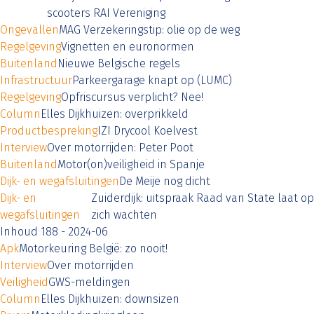
scooters RAI Vereniging
Ongevallen
MAG Verzekeringstip: olie op de weg
Regelgeving
Vignetten en euronormen
Buitenland
Nieuwe Belgische regels
Infrastructuur
Parkeergarage knapt op (LUMC)
Regelgeving
Opfriscursus verplicht? Nee!
Column
Elles Dijkhuizen: overprikkeld
Productbespreking
IZI Drycool Koelvest
Interview
Over motorrijden: Peter Poot
Buitenland
Motor(on)veiligheid in Spanje
Dijk- en wegafsluitingen
De Meije nog dicht
Dijk- en
Zuiderdijk: uitspraak Raad van State laat op
wegafsluitingen
zich wachten
Inhoud 188 - 2024-06
Apk
Motorkeuring België: zo nooit!
Interview
Over motorrijden
Veiligheid
GWS-meldingen
Column
Elles Dijkhuizen: downsizen