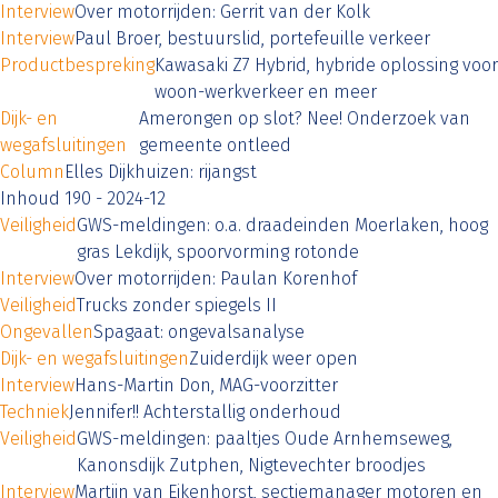
Interview
Over motorrijden: Gerrit van der Kolk
Interview
Paul Broer, bestuurslid, portefeuille verkeer
Productbespreking
Kawasaki Z7 Hybrid, hybride oplossing voor
woon-werkverkeer en meer
Dijk- en
Amerongen op slot? Nee! Onderzoek van
wegafsluitingen
gemeente ontleed
Column
Elles Dijkhuizen: rijangst
Inhoud 190 - 2024-12
Veiligheid
GWS-meldingen: o.a. draadeinden Moerlaken, hoog
gras Lekdijk, spoorvorming rotonde
Interview
Over motorrijden: Paulan Korenhof
Veiligheid
Trucks zonder spiegels II
Ongevallen
Spagaat: ongevalsanalyse
Dijk- en wegafsluitingen
Zuiderdijk weer open
Interview
Hans-Martin Don, MAG-voorzitter
Techniek
Jennifer!! Achterstallig onderhoud
Veiligheid
GWS-meldingen: paaltjes Oude Arnhemseweg,
Kanonsdijk Zutphen, Nigtevechter broodjes
Interview
Martijn van Eikenhorst, sectiemanager motoren en