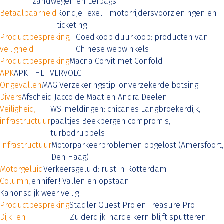
zandwegen en Lefbags
Betaalbaarheid
Rondje Texel - motorrijdersvoorzieningen en
ticketing
Productbespreking,
Goedkoop duurkoop: producten van
veiligheid
Chinese webwinkels
Productbespreking
Macna Corvit met Confold
APK
APK - HET VERVOLG
Ongevallen
MAG Verzekeringstip: onverzekerde botsing
Divers
Afscheid Jacco de Maat en Andra Deelen
Veiligheid,
WS-meldingen: chicanes Langbroekerdijk,
infrastructuur
paaltjes Beekbergen compromis,
turbodruppels
Infrastructuur
Motorparkeerproblemen opgelost (Amersfoort,
Den Haag)
Motorgeluid
Verkeersgeluid: rust in Rotterdam
Column
Jennifer!! Vallen en opstaan
Kanonsdijk weer veilig
Productbespreking
Stadler Quest Pro en Treasure Pro
Dijk- en
Zuiderdijk: harde kern blijft sputteren;