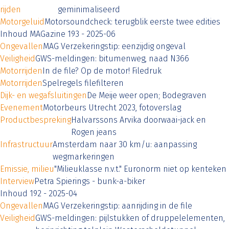
rijden
geminimaliseerd
Motorgeluid
Motorsoundcheck: terugblik eerste twee edities
Inhoud MAGazine 193 - 2025-06
Ongevallen
MAG Verzekeringstip: eenzijdig ongeval
Veiligheid
GWS-meldingen: bitumenweg, naad N366
Motorrijden
In de file? Op de motor! Filedruk
Motorrijden
Spelregels filefilteren
Dijk- en wegafsluitingen
De Meije weer open; Bodegraven
Evenement
Motorbeurs Utrecht 2023, fotoverslag
Productbespreking
Halvarssons Arvika doorwaai-jack en
Rogen jeans
Infrastructuur
Amsterdam naar 30 km/u: aanpassing
wegmarkeringen
Emissie, milieu
"Milieuklasse n.v.t." Euronorm niet op kenteken
Interview
Petra Spierings - bunk-a-biker
Inhoud 192 - 2025-04
Ongevallen
MAG Verzekeringstip: aanrijding in de file
Veiligheid
GWS-meldingen: pijlstukken of druppelelementen,