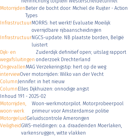
herinrichting tolplein Westerscheldetunnel
Motorrijden
Beter de bocht door: Michiel de Ruijter - Action
Types
Infrastructuur
MORRS: het werkt! Evaluatie Moeilijk
overrijdbare rijbaanscheidingen
Infrastructuur
NGCS-update. NB plaatste borden, België
luistert
Dijk- en
Zuiderdijk definitief open; uitslag rapport
wegafsluitingen
onderzoek Drechterland
Ongevallen
MAG Verzekeringstip: hert op de weg
interview
Over motorrijden: Wilko van der Vecht
Column
Jennifer: in het nieuw
Column
Elles Dijkhuizen: onnodige angst
Inhoud 191 - 2025-02
Motorrijden,
Woon-werkmotorpilot. Motorprobeerpool
woon-werk
primeur voor Amsterdamse politie
Motorgeluid
Geluidscontrole Amerongen
Veiligheid
GWS-meldingen: o.a. draadeinden Moerlaken,
varkensruggen, witte vlakken