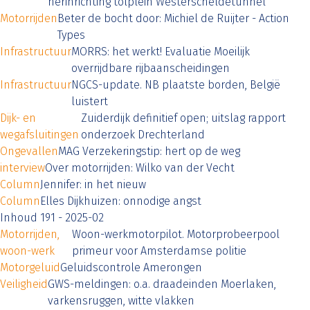
herinrichting tolplein Westerscheldetunnel
Motorrijden
Beter de bocht door: Michiel de Ruijter - Action
Types
Infrastructuur
MORRS: het werkt! Evaluatie Moeilijk
overrijdbare rijbaanscheidingen
Infrastructuur
NGCS-update. NB plaatste borden, België
luistert
Dijk- en
Zuiderdijk definitief open; uitslag rapport
wegafsluitingen
onderzoek Drechterland
Ongevallen
MAG Verzekeringstip: hert op de weg
interview
Over motorrijden: Wilko van der Vecht
Column
Jennifer: in het nieuw
Column
Elles Dijkhuizen: onnodige angst
Inhoud 191 - 2025-02
Motorrijden,
Woon-werkmotorpilot. Motorprobeerpool
woon-werk
primeur voor Amsterdamse politie
Motorgeluid
Geluidscontrole Amerongen
Veiligheid
GWS-meldingen: o.a. draadeinden Moerlaken,
varkensruggen, witte vlakken