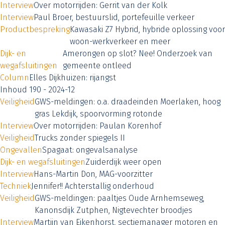
Interview
Over motorrijden: Gerrit van der Kolk
Interview
Paul Broer, bestuurslid, portefeuille verkeer
Productbespreking
Kawasaki Z7 Hybrid, hybride oplossing voor
woon-werkverkeer en meer
Dijk- en
Amerongen op slot? Nee! Onderzoek van
wegafsluitingen
gemeente ontleed
Column
Elles Dijkhuizen: rijangst
Inhoud 190 - 2024-12
Veiligheid
GWS-meldingen: o.a. draadeinden Moerlaken, hoog
gras Lekdijk, spoorvorming rotonde
Interview
Over motorrijden: Paulan Korenhof
Veiligheid
Trucks zonder spiegels II
Ongevallen
Spagaat: ongevalsanalyse
Dijk- en wegafsluitingen
Zuiderdijk weer open
Interview
Hans-Martin Don, MAG-voorzitter
Techniek
Jennifer!! Achterstallig onderhoud
Veiligheid
GWS-meldingen: paaltjes Oude Arnhemseweg,
Kanonsdijk Zutphen, Nigtevechter broodjes
Interview
Martijn van Eikenhorst, sectiemanager motoren en