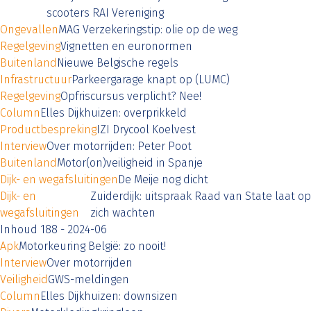
scooters RAI Vereniging
Ongevallen
MAG Verzekeringstip: olie op de weg
Regelgeving
Vignetten en euronormen
Buitenland
Nieuwe Belgische regels
Infrastructuur
Parkeergarage knapt op (LUMC)
Regelgeving
Opfriscursus verplicht? Nee!
Column
Elles Dijkhuizen: overprikkeld
Productbespreking
IZI Drycool Koelvest
Interview
Over motorrijden: Peter Poot
Buitenland
Motor(on)veiligheid in Spanje
Dijk- en wegafsluitingen
De Meije nog dicht
Dijk- en
Zuiderdijk: uitspraak Raad van State laat op
wegafsluitingen
zich wachten
Inhoud 188 - 2024-06
Apk
Motorkeuring België: zo nooit!
Interview
Over motorrijden
Veiligheid
GWS-meldingen
Column
Elles Dijkhuizen: downsizen