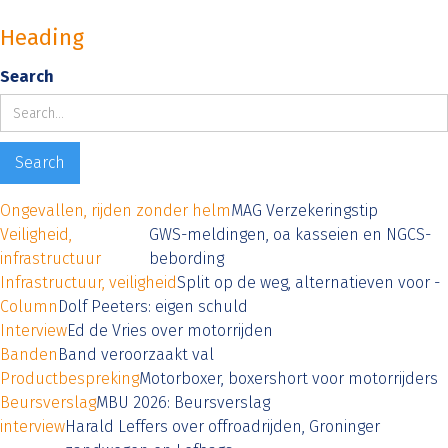
Heading
Search
Ongevallen, rijden zonder helm
MAG Verzekeringstip
Veiligheid,
GWS-meldingen, oa kasseien en NGCS-
infrastructuur
bebording
Infrastructuur, veiligheid
Split op de weg, alternatieven voor -
Column
Dolf Peeters: eigen schuld
Interview
Ed de Vries over motorrijden
Banden
Band veroorzaakt val
Productbespreking
Motorboxer, boxershort voor motorrijders
Beursverslag
MBU 2026: Beursverslag
interview
Harald Leffers over offroadrijden, Groninger