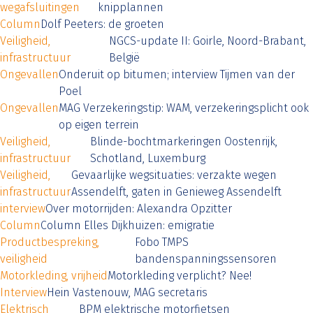
wegafsluitingen
knipplannen
Column
Dolf Peeters: de groeten
Veiligheid,
NGCS-update II: Goirle, Noord-Brabant,
infrastructuur
België
Ongevallen
Onderuit op bitumen; interview Tijmen van der
Poel
Ongevallen
MAG Verzekeringstip: WAM, verzekeringsplicht ook
op eigen terrein
Veiligheid,
Blinde-bochtmarkeringen Oostenrijk,
infrastructuur
Schotland, Luxemburg
Veiligheid,
Gevaarlijke wegsituaties: verzakte wegen
infrastructuur
Assendelft, gaten in Genieweg Assendelft
interview
Over motorrijden: Alexandra Opzitter
Column
Column Elles Dijkhuizen: emigratie
Productbespreking,
Fobo TMPS
veiligheid
bandenspanningssensoren
Motorkleding, vrijheid
Motorkleding verplicht? Nee!
Interview
Hein Vastenouw, MAG secretaris
Elektrisch
BPM elektrische motorfietsen