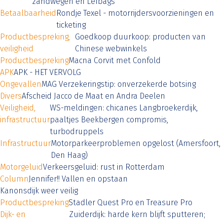
zandwegen en Lefbags
Betaalbaarheid
Rondje Texel - motorrijdersvoorzieningen en
ticketing
Productbespreking,
Goedkoop duurkoop: producten van
veiligheid
Chinese webwinkels
Productbespreking
Macna Corvit met Confold
APK
APK - HET VERVOLG
Ongevallen
MAG Verzekeringstip: onverzekerde botsing
Divers
Afscheid Jacco de Maat en Andra Deelen
Veiligheid,
WS-meldingen: chicanes Langbroekerdijk,
infrastructuur
paaltjes Beekbergen compromis,
turbodruppels
Infrastructuur
Motorparkeerproblemen opgelost (Amersfoort,
Den Haag)
Motorgeluid
Verkeersgeluid: rust in Rotterdam
Column
Jennifer!! Vallen en opstaan
Kanonsdijk weer veilig
Productbespreking
Stadler Quest Pro en Treasure Pro
Dijk- en
Zuiderdijk: harde kern blijft sputteren;