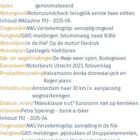
rijden
geminimaliseerd
Motorgeluid
Motorsoundcheck: terugblik eerste twee edities
Inhoud MAGazine 193 - 2025-06
Ongevallen
MAG Verzekeringstip: eenzijdig ongeval
Veiligheid
GWS-meldingen: bitumenweg, naad N366
Motorrijden
In de file? Op de motor! Filedruk
Motorrijden
Spelregels filefilteren
Dijk- en wegafsluitingen
De Meije weer open; Bodegraven
Evenement
Motorbeurs Utrecht 2023, fotoverslag
Productbespreking
Halvarssons Arvika doorwaai-jack en
Rogen jeans
Infrastructuur
Amsterdam naar 30 km/u: aanpassing
wegmarkeringen
Emissie, milieu
"Milieuklasse n.v.t." Euronorm niet op kenteken
Interview
Petra Spierings - bunk-a-biker
Inhoud 192 - 2025-04
Ongevallen
MAG Verzekeringstip: aanrijding in de file
Veiligheid
GWS-meldingen: pijlstukken of druppelelementen,