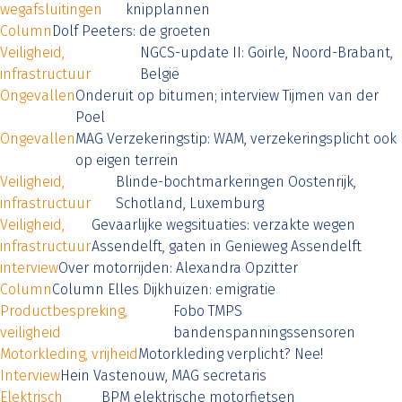
wegafsluitingen
knipplannen
Column
Dolf Peeters: de groeten
Veiligheid,
NGCS-update II: Goirle, Noord-Brabant,
infrastructuur
België
Ongevallen
Onderuit op bitumen; interview Tijmen van der
Poel
Ongevallen
MAG Verzekeringstip: WAM, verzekeringsplicht ook
op eigen terrein
Veiligheid,
Blinde-bochtmarkeringen Oostenrijk,
infrastructuur
Schotland, Luxemburg
Veiligheid,
Gevaarlijke wegsituaties: verzakte wegen
infrastructuur
Assendelft, gaten in Genieweg Assendelft
interview
Over motorrijden: Alexandra Opzitter
Column
Column Elles Dijkhuizen: emigratie
Productbespreking,
Fobo TMPS
veiligheid
bandenspanningssensoren
Motorkleding, vrijheid
Motorkleding verplicht? Nee!
Interview
Hein Vastenouw, MAG secretaris
Elektrisch
BPM elektrische motorfietsen