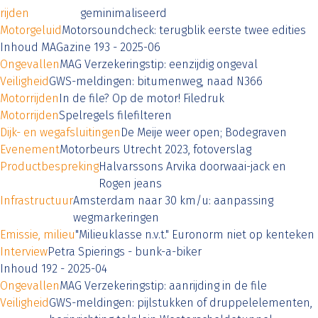
rijden
geminimaliseerd
Motorgeluid
Motorsoundcheck: terugblik eerste twee edities
Inhoud MAGazine 193 - 2025-06
Ongevallen
MAG Verzekeringstip: eenzijdig ongeval
Veiligheid
GWS-meldingen: bitumenweg, naad N366
Motorrijden
In de file? Op de motor! Filedruk
Motorrijden
Spelregels filefilteren
Dijk- en wegafsluitingen
De Meije weer open; Bodegraven
Evenement
Motorbeurs Utrecht 2023, fotoverslag
Productbespreking
Halvarssons Arvika doorwaai-jack en
Rogen jeans
Infrastructuur
Amsterdam naar 30 km/u: aanpassing
wegmarkeringen
Emissie, milieu
"Milieuklasse n.v.t." Euronorm niet op kenteken
Interview
Petra Spierings - bunk-a-biker
Inhoud 192 - 2025-04
Ongevallen
MAG Verzekeringstip: aanrijding in de file
Veiligheid
GWS-meldingen: pijlstukken of druppelelementen,