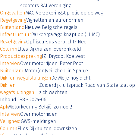
scooters RAI Vereniging
Ongevallen
MAG Verzekeringstip: olie op de weg
Regelgeving
Vignetten en euronormen
Buitenland
Nieuwe Belgische regels
Infrastructuur
Parkeergarage knapt op (LUMC)
Regelgeving
Opfriscursus verplicht? Nee!
Column
Elles Dijkhuizen: overprikkeld
Productbespreking
IZI Drycool Koelvest
Interview
Over motorrijden: Peter Poot
Buitenland
Motor(on)veiligheid in Spanje
Dijk- en wegafsluitingen
De Meije nog dicht
Dijk- en
Zuiderdijk: uitspraak Raad van State laat op
wegafsluitingen
zich wachten
Inhoud 188 - 2024-06
Apk
Motorkeuring België: zo nooit!
Interview
Over motorrijden
Veiligheid
GWS-meldingen
Column
Elles Dijkhuizen: downsizen