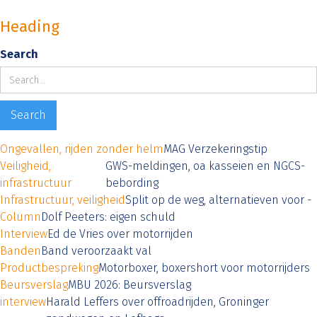
Heading
Search
Ongevallen, rijden zonder helm
MAG Verzekeringstip
Veiligheid,
GWS-meldingen, oa kasseien en NGCS-
infrastructuur
bebording
Infrastructuur, veiligheid
Split op de weg, alternatieven voor -
Column
Dolf Peeters: eigen schuld
Interview
Ed de Vries over motorrijden
Banden
Band veroorzaakt val
Productbespreking
Motorboxer, boxershort voor motorrijders
Beursverslag
MBU 2026: Beursverslag
interview
Harald Leffers over offroadrijden, Groninger