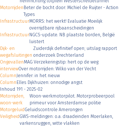
herinrichting tolplein Westerscheldetunnel
Motorrijden
Beter de bocht door: Michiel de Ruijter - Action
Types
Infrastructuur
MORRS: het werkt! Evaluatie Moeilijk
overrijdbare rijbaanscheidingen
Infrastructuur
NGCS-update. NB plaatste borden, België
luistert
Dijk- en
Zuiderdijk definitief open; uitslag rapport
wegafsluitingen
onderzoek Drechterland
Ongevallen
MAG Verzekeringstip: hert op de weg
interview
Over motorrijden: Wilko van der Vecht
Column
Jennifer: in het nieuw
Column
Elles Dijkhuizen: onnodige angst
Inhoud 191 - 2025-02
Motorrijden,
Woon-werkmotorpilot. Motorprobeerpool
woon-werk
primeur voor Amsterdamse politie
Motorgeluid
Geluidscontrole Amerongen
Veiligheid
GWS-meldingen: o.a. draadeinden Moerlaken,
varkensruggen, witte vlakken