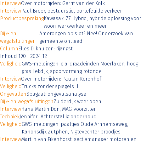
Interview
Over motorrijden: Gerrit van der Kolk
Interview
Paul Broer, bestuurslid, portefeuille verkeer
Productbespreking
Kawasaki Z7 Hybrid, hybride oplossing voor
woon-werkverkeer en meer
Dijk- en
Amerongen op slot? Nee! Onderzoek van
wegafsluitingen
gemeente ontleed
Column
Elles Dijkhuizen: rijangst
Inhoud 190 - 2024-12
Veiligheid
GWS-meldingen: o.a. draadeinden Moerlaken, hoog
gras Lekdijk, spoorvorming rotonde
Interview
Over motorrijden: Paulan Korenhof
Veiligheid
Trucks zonder spiegels II
Ongevallen
Spagaat: ongevalsanalyse
Dijk- en wegafsluitingen
Zuiderdijk weer open
Interview
Hans-Martin Don, MAG-voorzitter
Techniek
Jennifer!! Achterstallig onderhoud
Veiligheid
GWS-meldingen: paaltjes Oude Arnhemseweg,
Kanonsdijk Zutphen, Nigtevechter broodjes
Interview
Martijn van Eikenhorst, sectiemanager motoren en