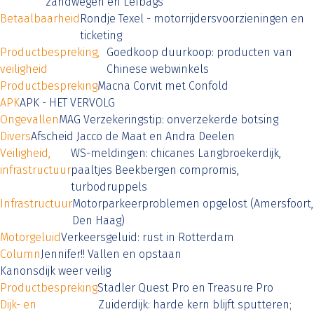
zandwegen en Lefbags
Betaalbaarheid
Rondje Texel - motorrijdersvoorzieningen en
ticketing
Productbespreking,
Goedkoop duurkoop: producten van
veiligheid
Chinese webwinkels
Productbespreking
Macna Corvit met Confold
APK
APK - HET VERVOLG
Ongevallen
MAG Verzekeringstip: onverzekerde botsing
Divers
Afscheid Jacco de Maat en Andra Deelen
Veiligheid,
WS-meldingen: chicanes Langbroekerdijk,
infrastructuur
paaltjes Beekbergen compromis,
turbodruppels
Infrastructuur
Motorparkeerproblemen opgelost (Amersfoort,
Den Haag)
Motorgeluid
Verkeersgeluid: rust in Rotterdam
Column
Jennifer!! Vallen en opstaan
Kanonsdijk weer veilig
Productbespreking
Stadler Quest Pro en Treasure Pro
Dijk- en
Zuiderdijk: harde kern blijft sputteren;