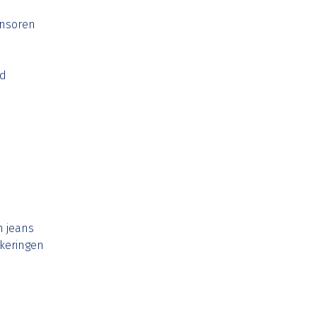
nsoren
rd
n jeans
keringen