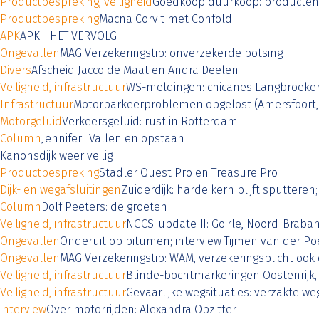
Productbespreking, veiligheid
Goedkoop duurkoop: producten
Productbespreking
Macna Corvit met Confold
APK
APK - HET VERVOLG
Ongevallen
MAG Verzekeringstip: onverzekerde botsing
Divers
Afscheid Jacco de Maat en Andra Deelen
Veiligheid, infrastructuur
WS-meldingen: chicanes Langbroeker
Infrastructuur
Motorparkeerproblemen opgelost (Amersfoort,
Motorgeluid
Verkeersgeluid: rust in Rotterdam
Column
Jennifer!! Vallen en opstaan
Kanonsdijk weer veilig
Productbespreking
Stadler Quest Pro en Treasure Pro
Dijk- en wegafsluitingen
Zuiderdijk: harde kern blijft sputtere
Column
Dolf Peeters: de groeten
Veiligheid, infrastructuur
NGCS-update II: Goirle, Noord-Braban
Ongevallen
Onderuit op bitumen; interview Tijmen van der Po
Ongevallen
MAG Verzekeringstip: WAM, verzekeringsplicht ook 
Veiligheid, infrastructuur
Blinde-bochtmarkeringen Oostenrijk
Veiligheid, infrastructuur
Gevaarlijke wegsituaties: verzakte w
interview
Over motorrijden: Alexandra Opzitter