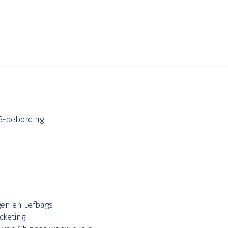
S-bebording
gen en Lefbags
cketing