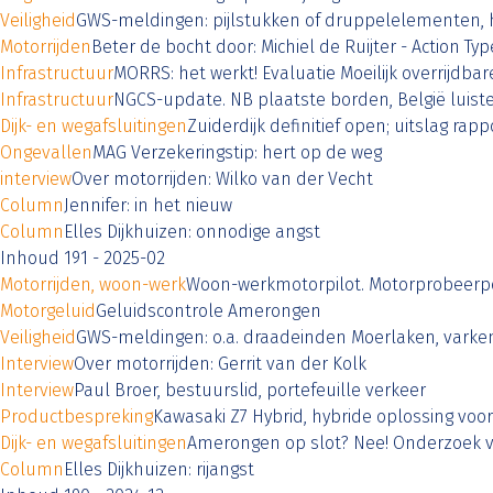
Veiligheid
GWS-meldingen: pijlstukken of druppelelementen, h
Motorrijden
Beter de bocht door: Michiel de Ruijter - Action Typ
Infrastructuur
MORRS: het werkt! Evaluatie Moeilijk overrijdba
Infrastructuur
NGCS-update. NB plaatste borden, België luiste
Dijk- en wegafsluitingen
Zuiderdijk definitief open; uitslag ra
Ongevallen
MAG Verzekeringstip: hert op de weg
interview
Over motorrijden: Wilko van der Vecht
Column
Jennifer: in het nieuw
Column
Elles Dijkhuizen: onnodige angst
Inhoud 191 - 2025-02
Motorrijden, woon-werk
Woon-werkmotorpilot. Motorprobeerpo
Motorgeluid
Geluidscontrole Amerongen
Veiligheid
GWS-meldingen: o.a. draadeinden Moerlaken, varken
Interview
Over motorrijden: Gerrit van der Kolk
Interview
Paul Broer, bestuurslid, portefeuille verkeer
Productbespreking
Kawasaki Z7 Hybrid, hybride oplossing vo
Dijk- en wegafsluitingen
Amerongen op slot? Nee! Onderzoek 
Column
Elles Dijkhuizen: rijangst