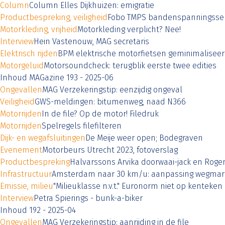
Column
Column Elles Dijkhuizen: emigratie
Productbespreking, veiligheid
Fobo TMPS bandenspanningsse
Motorkleding, vrijheid
Motorkleding verplicht? Nee!
Interview
Hein Vastenouw, MAG secretaris
Elektrisch rijden
BPM elektrische motorfietsen geminimalisee
Motorgeluid
Motorsoundcheck: terugblik eerste twee edities
Inhoud MAGazine 193 - 2025-06
Ongevallen
MAG Verzekeringstip: eenzijdig ongeval
Veiligheid
GWS-meldingen: bitumenweg, naad N366
Motorrijden
In de file? Op de motor! Filedruk
Motorrijden
Spelregels filefilteren
Dijk- en wegafsluitingen
De Meije weer open; Bodegraven
Evenement
Motorbeurs Utrecht 2023, fotoverslag
Productbespreking
Halvarssons Arvika doorwaai-jack en Roge
Infrastructuur
Amsterdam naar 30 km/u: aanpassing wegmar
Emissie, milieu
"Milieuklasse n.v.t." Euronorm niet op kenteken
Interview
Petra Spierings - bunk-a-biker
Inhoud 192 - 2025-04
Ongevallen
MAG Verzekeringstip: aanrijding in de file