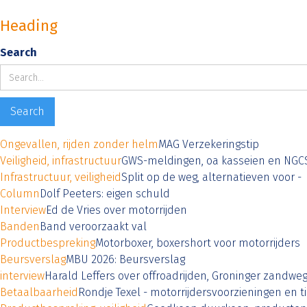
Heading
Search
Ongevallen, rijden zonder helm
MAG Verzekeringstip
Veiligheid, infrastructuur
GWS-meldingen, oa kasseien en NGC
Infrastructuur, veiligheid
Split op de weg, alternatieven voor -
Column
Dolf Peeters: eigen schuld
Interview
Ed de Vries over motorrijden
Banden
Band veroorzaakt val
Productbespreking
Motorboxer, boxershort voor motorrijders
Beursverslag
MBU 2026: Beursverslag
interview
Harald Leffers over offroadrijden, Groninger zandwe
Betaalbaarheid
Rondje Texel - motorrijdersvoorzieningen en ti