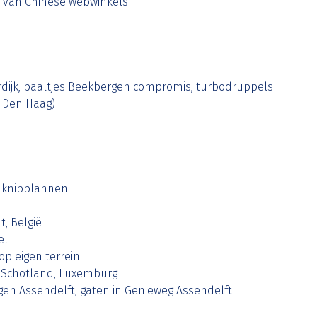
 van Chinese webwinkels
dijk, paaltjes Beekbergen compromis, turbodruppels
 Den Haag)
n; knipplannen
t, België
el
op eigen terrein
, Schotland, Luxemburg
egen Assendelft, gaten in Genieweg Assendelft