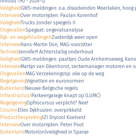
Inhoud 190 - 2024-12
Veiligheid
GWS-meldingen: o.a. draadeinden Moerlaken, hoog g
Interview
Over motorrijden: Paulan Korenhof
Veiligheid
Trucks zonder spiegels II
Ongevallen
Spagaat: ongevalsanalyse
Dijk- en wegafsluitingen
Zuiderdijk weer open
Interview
Hans-Martin Don, MAG-voorzitter
Techniek
Jennifer!! Achterstallig onderhoud
Veiligheid
GWS-meldingen: paaltjes Oude Arnhemseweg, Kanon
Interview
Martijn van Eikenhorst, sectiemanager motoren en s
Ongevallen
MAG Verzekeringstip: olie op de weg
Regelgeving
Vignetten en euronormen
Buitenland
Nieuwe Belgische regels
Infrastructuur
Parkeergarage knapt op (LUMC)
Regelgeving
Opfriscursus verplicht? Nee!
Column
Elles Dijkhuizen: overprikkeld
Productbespreking
IZI Drycool Koelvest
Interview
Over motorrijden: Peter Poot
Buitenland
Motor(on)veiligheid in Spanje