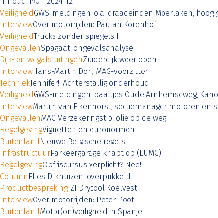
Inhoud 190 - 2024-12
Veiligheid
GWS-meldingen: o.a. draadeinden Moerlaken, hoog g
Interview
Over motorrijden: Paulan Korenhof
Veiligheid
Trucks zonder spiegels II
Ongevallen
Spagaat: ongevalsanalyse
Dijk- en wegafsluitingen
Zuiderdijk weer open
Interview
Hans-Martin Don, MAG-voorzitter
Techniek
Jennifer!! Achterstallig onderhoud
Veiligheid
GWS-meldingen: paaltjes Oude Arnhemseweg, Kanon
Interview
Martijn van Eikenhorst, sectiemanager motoren en s
Ongevallen
MAG Verzekeringstip: olie op de weg
Regelgeving
Vignetten en euronormen
Buitenland
Nieuwe Belgische regels
Infrastructuur
Parkeergarage knapt op (LUMC)
Regelgeving
Opfriscursus verplicht? Nee!
Column
Elles Dijkhuizen: overprikkeld
Productbespreking
IZI Drycool Koelvest
Interview
Over motorrijden: Peter Poot
Buitenland
Motor(on)veiligheid in Spanje