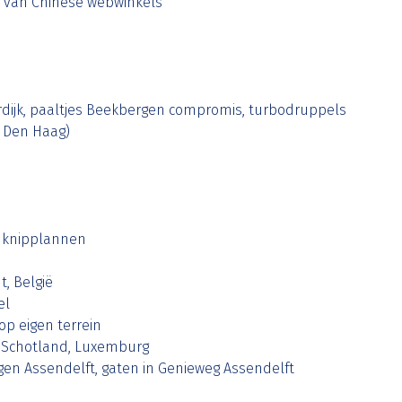
 van Chinese webwinkels
dijk, paaltjes Beekbergen compromis, turbodruppels
 Den Haag)
n; knipplannen
t, België
el
op eigen terrein
, Schotland, Luxemburg
egen Assendelft, gaten in Genieweg Assendelft