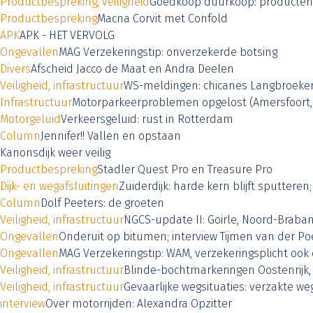
Productbespreking, veiligheid
Goedkoop duurkoop: producten
Productbespreking
Macna Corvit met Confold
APK
APK - HET VERVOLG
Ongevallen
MAG Verzekeringstip: onverzekerde botsing
Divers
Afscheid Jacco de Maat en Andra Deelen
Veiligheid, infrastructuur
WS-meldingen: chicanes Langbroeker
Infrastructuur
Motorparkeerproblemen opgelost (Amersfoort,
Motorgeluid
Verkeersgeluid: rust in Rotterdam
Column
Jennifer!! Vallen en opstaan
Kanonsdijk weer veilig
Productbespreking
Stadler Quest Pro en Treasure Pro
Dijk- en wegafsluitingen
Zuiderdijk: harde kern blijft sputtere
Column
Dolf Peeters: de groeten
Veiligheid, infrastructuur
NGCS-update II: Goirle, Noord-Braban
Ongevallen
Onderuit op bitumen; interview Tijmen van der Po
Ongevallen
MAG Verzekeringstip: WAM, verzekeringsplicht ook 
Veiligheid, infrastructuur
Blinde-bochtmarkeringen Oostenrijk
Veiligheid, infrastructuur
Gevaarlijke wegsituaties: verzakte w
interview
Over motorrijden: Alexandra Opzitter