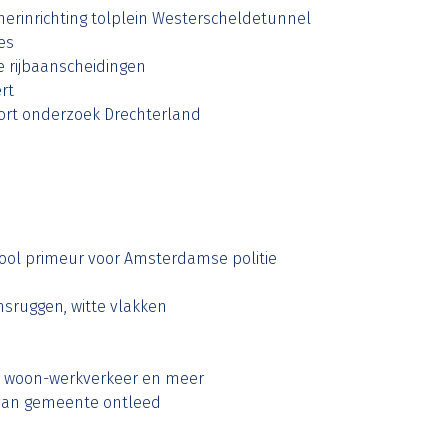
erinrichting tolplein Westerscheldetunnel
es
re rijbaanscheidingen
rt
pport onderzoek Drechterland
ol primeur voor Amsterdamse politie
sruggen, witte vlakken
or woon-werkverkeer en meer
van gemeente ontleed