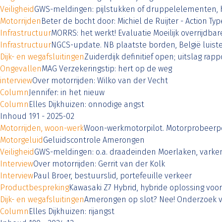
Veiligheid
GWS-meldingen: pijlstukken of druppelelementen, h
Motorrijden
Beter de bocht door: Michiel de Ruijter - Action Typ
Infrastructuur
MORRS: het werkt! Evaluatie Moeilijk overrijdba
Infrastructuur
NGCS-update. NB plaatste borden, België luiste
Dijk- en wegafsluitingen
Zuiderdijk definitief open; uitslag ra
Ongevallen
MAG Verzekeringstip: hert op de weg
interview
Over motorrijden: Wilko van der Vecht
Column
Jennifer: in het nieuw
Column
Elles Dijkhuizen: onnodige angst
Inhoud 191 - 2025-02
Motorrijden, woon-werk
Woon-werkmotorpilot. Motorprobeerpo
Motorgeluid
Geluidscontrole Amerongen
Veiligheid
GWS-meldingen: o.a. draadeinden Moerlaken, varken
Interview
Over motorrijden: Gerrit van der Kolk
Interview
Paul Broer, bestuurslid, portefeuille verkeer
Productbespreking
Kawasaki Z7 Hybrid, hybride oplossing vo
Dijk- en wegafsluitingen
Amerongen op slot? Nee! Onderzoek 
Column
Elles Dijkhuizen: rijangst