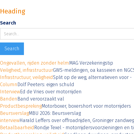
Heading
Search
Ongevallen, rijden zonder helm
MAG Verzekeringstip
Veiligheid, infrastructuur
GWS-meldingen, oa kasseien en NGC
Infrastructuur, veiligheid
Split op de weg, alternatieven voor -
Column
Dolf Peeters: eigen schuld
Interview
Ed de Vries over motorrijden
Banden
Band veroorzaakt val
Productbespreking
Motorboxer, boxershort voor motorrijders
Beursverslag
MBU 2026: Beursverslag
interview
Harald Leffers over offroadrijden, Groninger zandwe
Betaalbaarheid
Rondje Texel - motorrijdersvoorzieningen en ti