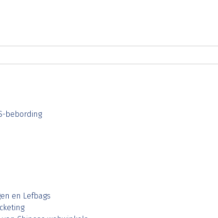
S-bebording
gen en Lefbags
cketing