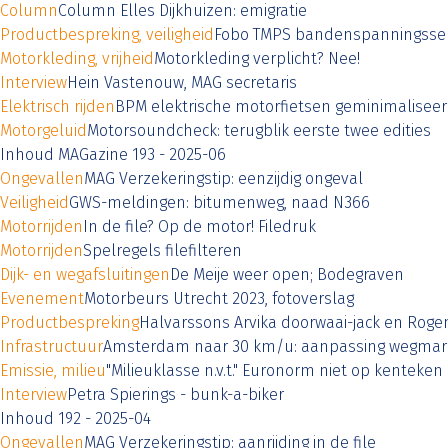
Column
Column Elles Dijkhuizen: emigratie
Productbespreking, veiligheid
Fobo TMPS bandenspanningsse
Motorkleding, vrijheid
Motorkleding verplicht? Nee!
Interview
Hein Vastenouw, MAG secretaris
Elektrisch rijden
BPM elektrische motorfietsen geminimalisee
Motorgeluid
Motorsoundcheck: terugblik eerste twee edities
Inhoud MAGazine 193 - 2025-06
Ongevallen
MAG Verzekeringstip: eenzijdig ongeval
Veiligheid
GWS-meldingen: bitumenweg, naad N366
Motorrijden
In de file? Op de motor! Filedruk
Motorrijden
Spelregels filefilteren
Dijk- en wegafsluitingen
De Meije weer open; Bodegraven
Evenement
Motorbeurs Utrecht 2023, fotoverslag
Productbespreking
Halvarssons Arvika doorwaai-jack en Roge
Infrastructuur
Amsterdam naar 30 km/u: aanpassing wegmar
Emissie, milieu
"Milieuklasse n.v.t." Euronorm niet op kenteken
Interview
Petra Spierings - bunk-a-biker
Inhoud 192 - 2025-04
Ongevallen
MAG Verzekeringstip: aanrijding in de file