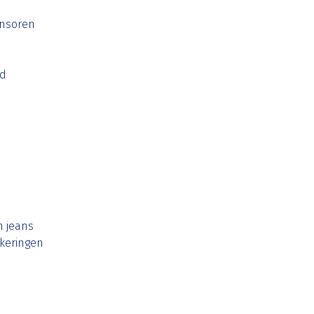
nsoren
rd
n jeans
keringen