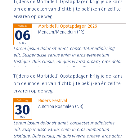
Aenean faucibus nibh et justo cursus id rutrum lorem
Tijdens de Morbidelli Opstapdagen krijg je de kans
imperdiet. Nunc ut sem vitae risus tristique posuere.
om de modellen van dichtbij te bekijken én zelf te
ervaren op de weg
Morbidelli Opstapdagen 2026
Monday
06
Menaam/Menaldum (FR)
APRIL
Lorem ipsum dolor sit amet, consectetur adipiscing
elit. Suspendisse varius enim in eros elementum
tristique. Duis cursus, mi quis viverra ornare, eros dolor
interdum nulla, ut commodo diam libero vitae erat.
Aenean faucibus nibh et justo cursus id rutrum lorem
Tijdens de Morbidelli Opstapdagen krijg je de kans
imperdiet. Nunc ut sem vitae risus tristique posuere.
om de modellen van dichtbij te bekijken én zelf te
ervaren op de weg.
Riders Festival
Saturday
30
Autotron Rosmalen (NB)
MAY
Lorem ipsum dolor sit amet, consectetur adipiscing
elit. Suspendisse varius enim in eros elementum
tristique. Duis cursus, mi quis viverra ornare, eros dolor