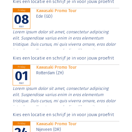
Aenean faucibus nibh et justo cursus id rutrum lorem
Kies een locatie en schrijf je in voor jouw proefrit
imperdiet. Nunc ut sem vitae risus tristique posuere.
Kawasaki Promo Tour
Friday
08
Ede (GD)
MAY
Lorem ipsum dolor sit amet, consectetur adipiscing
elit. Suspendisse varius enim in eros elementum
tristique. Duis cursus, mi quis viverra ornare, eros dolor
interdum nulla, ut commodo diam libero vitae erat.
Aenean faucibus nibh et justo cursus id rutrum lorem
Kies een locatie en schrijf je in voor jouw proefrit
imperdiet. Nunc ut sem vitae risus tristique posuere.
Kawasaki Promo Tour
Friday
01
Rotterdam (ZH)
MAY
Lorem ipsum dolor sit amet, consectetur adipiscing
elit. Suspendisse varius enim in eros elementum
tristique. Duis cursus, mi quis viverra ornare, eros dolor
interdum nulla, ut commodo diam libero vitae erat.
Aenean faucibus nibh et justo cursus id rutrum lorem
Kies een locatie en schrijf je in voor jouw proefrit
imperdiet. Nunc ut sem vitae risus tristique posuere.
Kawasaki Promo Tour
Friday
Nijeveen (DR)