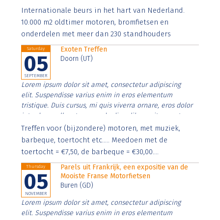
Aenean faucibus nibh et justo cursus id rutrum lorem
Internationale beurs in het hart van Nederland.
imperdiet. Nunc ut sem vitae risus tristique posuere.
10.000 m2 oldtimer motoren, bromfietsen en
onderdelen met meer dan 230 standhouders
Exoten Treffen
Saturday
05
Doorn (UT)
SEPTEMBER
Lorem ipsum dolor sit amet, consectetur adipiscing
elit. Suspendisse varius enim in eros elementum
tristique. Duis cursus, mi quis viverra ornare, eros dolor
interdum nulla, ut commodo diam libero vitae erat.
Aenean faucibus nibh et justo cursus id rutrum lorem
Treffen voor (bijzondere) motoren, met muziek,
imperdiet. Nunc ut sem vitae risus tristique posuere.
barbeque, toertocht etc..... Meedoen met de
toertocht = €7,50, de barbeque = €30,00....
Parels uit Frankrijk, een expositie van de
Thursday
05
Mooiste Franse Motorfietsen
Buren (GD)
NOVEMBER
Lorem ipsum dolor sit amet, consectetur adipiscing
elit. Suspendisse varius enim in eros elementum