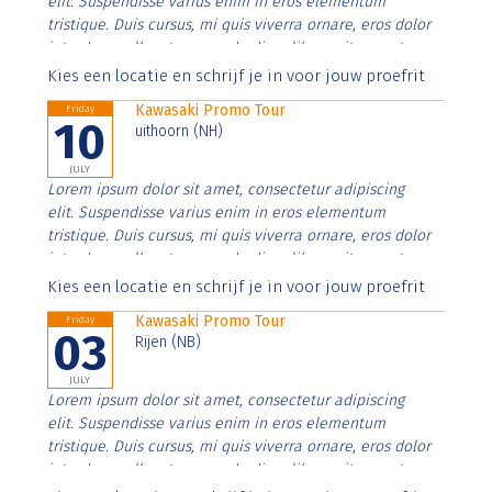
elit. Suspendisse varius enim in eros elementum
tristique. Duis cursus, mi quis viverra ornare, eros dolor
interdum nulla, ut commodo diam libero vitae erat.
Aenean faucibus nibh et justo cursus id rutrum lorem
Kies een locatie en schrijf je in voor jouw proefrit
imperdiet. Nunc ut sem vitae risus tristique posuere.
Kawasaki Promo Tour
Friday
10
uithoorn (NH)
JULY
Lorem ipsum dolor sit amet, consectetur adipiscing
elit. Suspendisse varius enim in eros elementum
tristique. Duis cursus, mi quis viverra ornare, eros dolor
interdum nulla, ut commodo diam libero vitae erat.
Aenean faucibus nibh et justo cursus id rutrum lorem
Kies een locatie en schrijf je in voor jouw proefrit
imperdiet. Nunc ut sem vitae risus tristique posuere.
Kawasaki Promo Tour
Friday
03
Rijen (NB)
JULY
Lorem ipsum dolor sit amet, consectetur adipiscing
elit. Suspendisse varius enim in eros elementum
tristique. Duis cursus, mi quis viverra ornare, eros dolor
interdum nulla, ut commodo diam libero vitae erat.