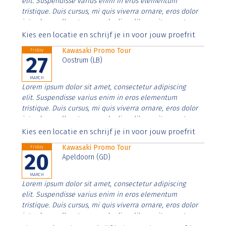
elit. Suspendisse varius enim in eros elementum
tristique. Duis cursus, mi quis viverra ornare, eros dolor
interdum nulla, ut commodo diam libero vitae erat.
Aenean faucibus nibh et justo cursus id rutrum lorem
Kies een locatie en schrijf je in voor jouw proefrit
imperdiet. Nunc ut sem vitae risus tristique posuere.
Kawasaki Promo Tour
Friday
27
Oostrum (LB)
MARCH
Lorem ipsum dolor sit amet, consectetur adipiscing
elit. Suspendisse varius enim in eros elementum
tristique. Duis cursus, mi quis viverra ornare, eros dolor
interdum nulla, ut commodo diam libero vitae erat.
Aenean faucibus nibh et justo cursus id rutrum lorem
Kies een locatie en schrijf je in voor jouw proefrit
imperdiet. Nunc ut sem vitae risus tristique posuere.
Kawasaki Promo Tour
Friday
20
Apeldoorn (GD)
MARCH
Lorem ipsum dolor sit amet, consectetur adipiscing
elit. Suspendisse varius enim in eros elementum
tristique. Duis cursus, mi quis viverra ornare, eros dolor
interdum nulla, ut commodo diam libero vitae erat.