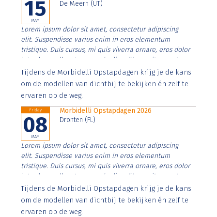
15
De Meern (UT)
MAY
Lorem ipsum dolor sit amet, consectetur adipiscing
elit. Suspendisse varius enim in eros elementum
tristique. Duis cursus, mi quis viverra ornare, eros dolor
interdum nulla, ut commodo diam libero vitae erat.
Aenean faucibus nibh et justo cursus id rutrum lorem
Tijdens de Morbidelli Opstapdagen krijg je de kans
imperdiet. Nunc ut sem vitae risus tristique posuere.
om de modellen van dichtbij te bekijken én zelf te
ervaren op de weg.
Morbidelli Opstapdagen 2026
Friday
08
Dronten (FL)
MAY
Lorem ipsum dolor sit amet, consectetur adipiscing
elit. Suspendisse varius enim in eros elementum
tristique. Duis cursus, mi quis viverra ornare, eros dolor
interdum nulla, ut commodo diam libero vitae erat.
Aenean faucibus nibh et justo cursus id rutrum lorem
Tijdens de Morbidelli Opstapdagen krijg je de kans
imperdiet. Nunc ut sem vitae risus tristique posuere.
om de modellen van dichtbij te bekijken én zelf te
ervaren op de weg.