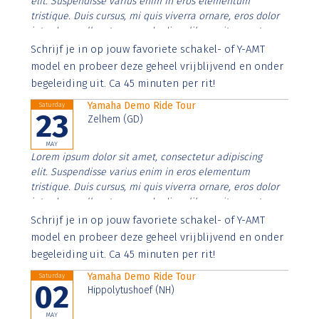
elit. Suspendisse varius enim in eros elementum
tristique. Duis cursus, mi quis viverra ornare, eros dolor
interdum nulla, ut commodo diam libero vitae erat.
Aenean faucibus nibh et justo cursus id rutrum lorem
Schrijf je in op jouw favoriete schakel- of Y-AMT
imperdiet. Nunc ut sem vitae risus tristique posuere.
model en probeer deze geheel vrijblijvend en onder
begeleiding uit. Ca 45 minuten per rit!
Yamaha Demo Ride Tour
Saturday
23
Zelhem (GD)
MAY
Lorem ipsum dolor sit amet, consectetur adipiscing
elit. Suspendisse varius enim in eros elementum
tristique. Duis cursus, mi quis viverra ornare, eros dolor
interdum nulla, ut commodo diam libero vitae erat.
Aenean faucibus nibh et justo cursus id rutrum lorem
Schrijf je in op jouw favoriete schakel- of Y-AMT
imperdiet. Nunc ut sem vitae risus tristique posuere.
model en probeer deze geheel vrijblijvend en onder
begeleiding uit. Ca 45 minuten per rit!
Yamaha Demo Ride Tour
Saturday
02
Hippolytushoef (NH)
MAY