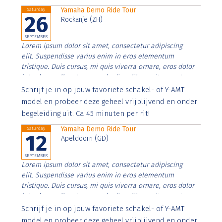
Yamaha Demo Ride Tour
Saturday
26
Rockanje (ZH)
SEPTEMBER
Lorem ipsum dolor sit amet, consectetur adipiscing
elit. Suspendisse varius enim in eros elementum
tristique. Duis cursus, mi quis viverra ornare, eros dolor
interdum nulla, ut commodo diam libero vitae erat.
Aenean faucibus nibh et justo cursus id rutrum lorem
Schrijf je in op jouw favoriete schakel- of Y-AMT
imperdiet. Nunc ut sem vitae risus tristique posuere.
model en probeer deze geheel vrijblijvend en onder
begeleiding uit. Ca 45 minuten per rit!
Yamaha Demo Ride Tour
Saturday
12
Apeldoorn (GD)
SEPTEMBER
Lorem ipsum dolor sit amet, consectetur adipiscing
elit. Suspendisse varius enim in eros elementum
tristique. Duis cursus, mi quis viverra ornare, eros dolor
interdum nulla, ut commodo diam libero vitae erat.
Aenean faucibus nibh et justo cursus id rutrum lorem
Schrijf je in op jouw favoriete schakel- of Y-AMT
imperdiet. Nunc ut sem vitae risus tristique posuere.
model en probeer deze geheel vrijblijvend en onder