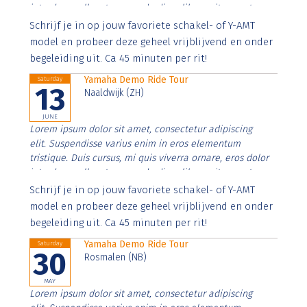
interdum nulla, ut commodo diam libero vitae erat.
Aenean faucibus nibh et justo cursus id rutrum lorem
Schrijf je in op jouw favoriete schakel- of Y-AMT
imperdiet. Nunc ut sem vitae risus tristique posuere.
model en probeer deze geheel vrijblijvend en onder
begeleiding uit. Ca 45 minuten per rit!
Yamaha Demo Ride Tour
Saturday
13
Naaldwijk (ZH)
JUNE
Lorem ipsum dolor sit amet, consectetur adipiscing
elit. Suspendisse varius enim in eros elementum
tristique. Duis cursus, mi quis viverra ornare, eros dolor
interdum nulla, ut commodo diam libero vitae erat.
Aenean faucibus nibh et justo cursus id rutrum lorem
Schrijf je in op jouw favoriete schakel- of Y-AMT
imperdiet. Nunc ut sem vitae risus tristique posuere.
model en probeer deze geheel vrijblijvend en onder
begeleiding uit. Ca 45 minuten per rit!
Yamaha Demo Ride Tour
Saturday
30
Rosmalen (NB)
MAY
Lorem ipsum dolor sit amet, consectetur adipiscing