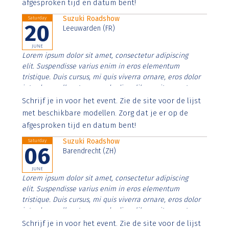
afgesproken tijd en datum bent!
Suzuki Roadshow
Saturday
20
Leeuwarden (FR)
JUNE
Lorem ipsum dolor sit amet, consectetur adipiscing
elit. Suspendisse varius enim in eros elementum
tristique. Duis cursus, mi quis viverra ornare, eros dolor
interdum nulla, ut commodo diam libero vitae erat.
Aenean faucibus nibh et justo cursus id rutrum lorem
Schrijf je in voor het event. Zie de site voor de lijst
imperdiet. Nunc ut sem vitae risus tristique posuere.
met beschikbare modellen. Zorg dat je er op de
afgesproken tijd en datum bent!
Suzuki Roadshow
Saturday
06
Barendrecht (ZH)
JUNE
Lorem ipsum dolor sit amet, consectetur adipiscing
elit. Suspendisse varius enim in eros elementum
tristique. Duis cursus, mi quis viverra ornare, eros dolor
interdum nulla, ut commodo diam libero vitae erat.
Aenean faucibus nibh et justo cursus id rutrum lorem
Schrijf je in voor het event. Zie de site voor de lijst