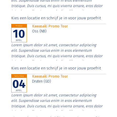
elit. Suspendisse varius enim in eros elementum
tristique. Duis cursus, mi quis viverra ornare, eros dolor
interdum nulla, ut commodo diam libero vitae erat.
Aenean faucibus nibh et justo cursus id rutrum lorem
Kies een locatie en schrijf je in voor jouw proefrit
imperdiet. Nunc ut sem vitae risus tristique posuere.
Kawasaki Promo Tour
Friday
10
Oss (NB)
APRIL
Lorem ipsum dolor sit amet, consectetur adipiscing
elit. Suspendisse varius enim in eros elementum
tristique. Duis cursus, mi quis viverra ornare, eros dolor
interdum nulla, ut commodo diam libero vitae erat.
Aenean faucibus nibh et justo cursus id rutrum lorem
Kies een locatie en schrijf je in voor jouw proefrit
imperdiet. Nunc ut sem vitae risus tristique posuere.
Kawasaki Promo Tour
Saturday
04
Druten (GD)
APRIL
Lorem ipsum dolor sit amet, consectetur adipiscing
elit. Suspendisse varius enim in eros elementum
tristique. Duis cursus, mi quis viverra ornare, eros dolor
interdum nulla, ut commodo diam libero vitae erat.