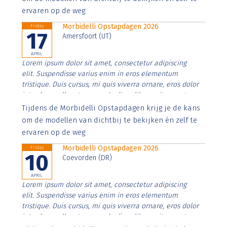
ervaren op de weg.
Morbidelli Opstapdagen 2026
Friday
17
Amersfoort (UT)
APRIL
Lorem ipsum dolor sit amet, consectetur adipiscing
elit. Suspendisse varius enim in eros elementum
tristique. Duis cursus, mi quis viverra ornare, eros dolor
interdum nulla, ut commodo diam libero vitae erat.
Aenean faucibus nibh et justo cursus id rutrum lorem
Tijdens de Morbidelli Opstapdagen krijg je de kans
imperdiet. Nunc ut sem vitae risus tristique posuere.
om de modellen van dichtbij te bekijken én zelf te
ervaren op de weg
Morbidelli Opstapdagen 2026
Friday
10
Coevorden (DR)
APRIL
Lorem ipsum dolor sit amet, consectetur adipiscing
elit. Suspendisse varius enim in eros elementum
tristique. Duis cursus, mi quis viverra ornare, eros dolor
interdum nulla, ut commodo diam libero vitae erat.