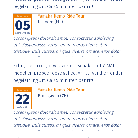
begeleiding uit. Ca 45 minuten per rit!
Yamaha Demo Ride Tour
Saturday
05
Uithoorn (NH)
SEPTEMBER
Lorem ipsum dolor sit amet, consectetur adipiscing
elit. Suspendisse varius enim in eros elementum
tristique. Duis cursus, mi quis viverra ornare, eros dolor
interdum nulla, ut commodo diam libero vitae erat.
Aenean faucibus nibh et justo cursus id rutrum lorem
Schrijf je in op jouw favoriete schakel- of Y-AMT
imperdiet. Nunc ut sem vitae risus tristique posuere.
model en probeer deze geheel vrijblijvend en onder
begeleiding uit. Ca 45 minuten per rit!
Yamaha Demo Ride Tour
Saturday
22
Bodegaven (ZH)
AUGUST
Lorem ipsum dolor sit amet, consectetur adipiscing
elit. Suspendisse varius enim in eros elementum
tristique. Duis cursus, mi quis viverra ornare, eros dolor
interdum nulla, ut commodo diam libero vitae erat.