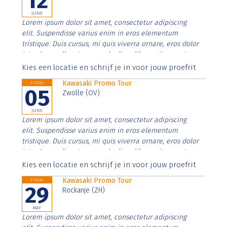
12
JUNE
Lorem ipsum dolor sit amet, consectetur adipiscing
elit. Suspendisse varius enim in eros elementum
tristique. Duis cursus, mi quis viverra ornare, eros dolor
interdum nulla, ut commodo diam libero vitae erat.
Aenean faucibus nibh et justo cursus id rutrum lorem
Kies een locatie en schrijf je in voor jouw proefrit
imperdiet. Nunc ut sem vitae risus tristique posuere.
Kawasaki Promo Tour
Friday
05
Zwolle (OV)
JUNE
Lorem ipsum dolor sit amet, consectetur adipiscing
elit. Suspendisse varius enim in eros elementum
tristique. Duis cursus, mi quis viverra ornare, eros dolor
interdum nulla, ut commodo diam libero vitae erat.
Aenean faucibus nibh et justo cursus id rutrum lorem
Kies een locatie en schrijf je in voor jouw proefrit
imperdiet. Nunc ut sem vitae risus tristique posuere.
Kawasaki Promo Tour
Friday
29
Rockanje (ZH)
MAY
Lorem ipsum dolor sit amet, consectetur adipiscing