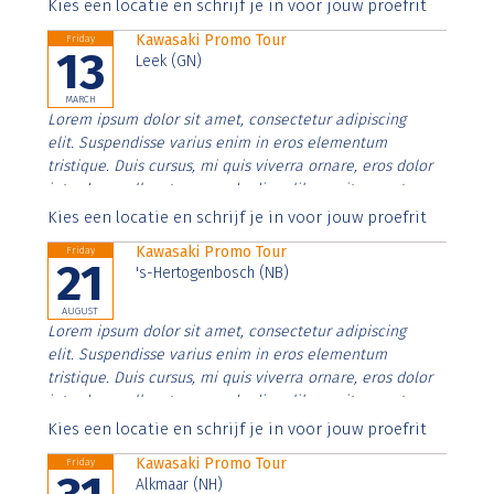
Aenean faucibus nibh et justo cursus id rutrum lorem
Kies een locatie en schrijf je in voor jouw proefrit
imperdiet. Nunc ut sem vitae risus tristique posuere.
Kawasaki Promo Tour
Friday
13
Leek (GN)
MARCH
Lorem ipsum dolor sit amet, consectetur adipiscing
elit. Suspendisse varius enim in eros elementum
tristique. Duis cursus, mi quis viverra ornare, eros dolor
interdum nulla, ut commodo diam libero vitae erat.
Aenean faucibus nibh et justo cursus id rutrum lorem
Kies een locatie en schrijf je in voor jouw proefrit
imperdiet. Nunc ut sem vitae risus tristique posuere.
Kawasaki Promo Tour
Friday
21
's-Hertogenbosch (NB)
AUGUST
Lorem ipsum dolor sit amet, consectetur adipiscing
elit. Suspendisse varius enim in eros elementum
tristique. Duis cursus, mi quis viverra ornare, eros dolor
interdum nulla, ut commodo diam libero vitae erat.
Aenean faucibus nibh et justo cursus id rutrum lorem
Kies een locatie en schrijf je in voor jouw proefrit
imperdiet. Nunc ut sem vitae risus tristique posuere.
Kawasaki Promo Tour
Friday
Alkmaar (NH)