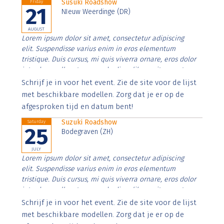
Susuki Roadshow
Friday
21
NIeuw Weerdinge (DR)
AUGUST
Lorem ipsum dolor sit amet, consectetur adipiscing
elit. Suspendisse varius enim in eros elementum
tristique. Duis cursus, mi quis viverra ornare, eros dolor
interdum nulla, ut commodo diam libero vitae erat.
Aenean faucibus nibh et justo cursus id rutrum lorem
Schrijf je in voor het event. Zie de site voor de lijst
imperdiet. Nunc ut sem vitae risus tristique posuere.
met beschikbare modellen. Zorg dat je er op de
afgesproken tijd en datum bent!
Suzuki Roadshow
Saturday
25
Bodegraven (ZH)
JULY
Lorem ipsum dolor sit amet, consectetur adipiscing
elit. Suspendisse varius enim in eros elementum
tristique. Duis cursus, mi quis viverra ornare, eros dolor
interdum nulla, ut commodo diam libero vitae erat.
Aenean faucibus nibh et justo cursus id rutrum lorem
Schrijf je in voor het event. Zie de site voor de lijst
imperdiet. Nunc ut sem vitae risus tristique posuere.
met beschikbare modellen. Zorg dat je er op de