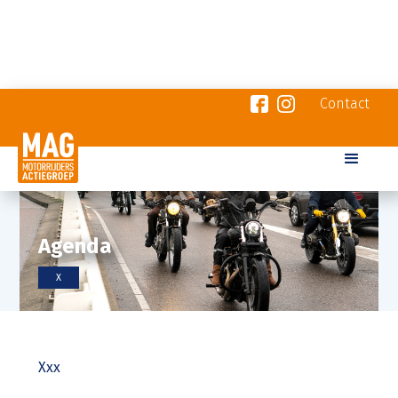
Contact
Agenda
X
Xxx