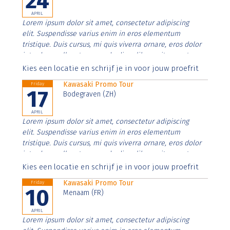
24
APRIL
Lorem ipsum dolor sit amet, consectetur adipiscing
elit. Suspendisse varius enim in eros elementum
tristique. Duis cursus, mi quis viverra ornare, eros dolor
interdum nulla, ut commodo diam libero vitae erat.
Aenean faucibus nibh et justo cursus id rutrum lorem
Kies een locatie en schrijf je in voor jouw proefrit
imperdiet. Nunc ut sem vitae risus tristique posuere.
Kawasaki Promo Tour
Friday
17
Bodegraven (ZH)
APRIL
Lorem ipsum dolor sit amet, consectetur adipiscing
elit. Suspendisse varius enim in eros elementum
tristique. Duis cursus, mi quis viverra ornare, eros dolor
interdum nulla, ut commodo diam libero vitae erat.
Aenean faucibus nibh et justo cursus id rutrum lorem
Kies een locatie en schrijf je in voor jouw proefrit
imperdiet. Nunc ut sem vitae risus tristique posuere.
Kawasaki Promo Tour
Friday
10
Menaam (FR)
APRIL
Lorem ipsum dolor sit amet, consectetur adipiscing