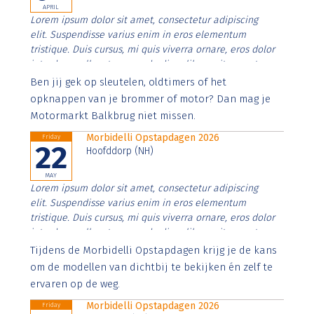
APRIL
Lorem ipsum dolor sit amet, consectetur adipiscing
elit. Suspendisse varius enim in eros elementum
tristique. Duis cursus, mi quis viverra ornare, eros dolor
interdum nulla, ut commodo diam libero vitae erat.
Aenean faucibus nibh et justo cursus id rutrum lorem
Ben jij gek op sleutelen, oldtimers of het
imperdiet. Nunc ut sem vitae risus tristique posuere.
opknappen van je brommer of motor? Dan mag je
Motormarkt Balkbrug niet missen.
Morbidelli Opstapdagen 2026
Friday
22
Hoofddorp (NH)
MAY
Lorem ipsum dolor sit amet, consectetur adipiscing
elit. Suspendisse varius enim in eros elementum
tristique. Duis cursus, mi quis viverra ornare, eros dolor
interdum nulla, ut commodo diam libero vitae erat.
Aenean faucibus nibh et justo cursus id rutrum lorem
Tijdens de Morbidelli Opstapdagen krijg je de kans
imperdiet. Nunc ut sem vitae risus tristique posuere.
om de modellen van dichtbij te bekijken én zelf te
ervaren op de weg.
Morbidelli Opstapdagen 2026
Friday