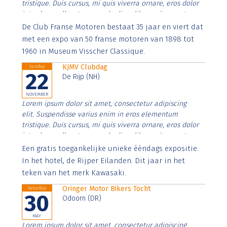
tristique. Duis cursus, mi quis viverra ornare, eros dolor
interdum nulla, ut commodo diam libero vitae erat.
Aenean faucibus nibh et justo cursus id rutrum lorem
De Club Franse Motoren bestaat 35 jaar en viert dat
imperdiet. Nunc ut sem vitae risus tristique posuere.
met een expo van 50 franse motoren van 1898 tot
1960 in Museum Visscher Classique.
KJMV Clubdag
Sunday
22
De Rijp (NH)
NOVEMBER
Lorem ipsum dolor sit amet, consectetur adipiscing
elit. Suspendisse varius enim in eros elementum
tristique. Duis cursus, mi quis viverra ornare, eros dolor
interdum nulla, ut commodo diam libero vitae erat.
Aenean faucibus nibh et justo cursus id rutrum lorem
Een gratis toegankelijke unieke ééndags expositie.
imperdiet. Nunc ut sem vitae risus tristique posuere.
In het hotel, de Rijper Eilanden. Dit jaar in het
teken van het merk Kawasaki.
Oringer Motor Bikers Tocht
Saturday
30
Odoorn (DR)
MAY
Lorem ipsum dolor sit amet, consectetur adipiscing