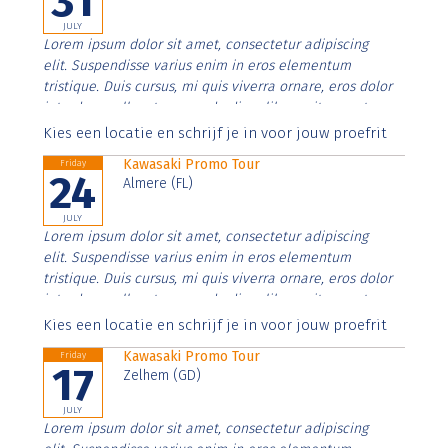
31
JULY
Lorem ipsum dolor sit amet, consectetur adipiscing
elit. Suspendisse varius enim in eros elementum
tristique. Duis cursus, mi quis viverra ornare, eros dolor
interdum nulla, ut commodo diam libero vitae erat.
Aenean faucibus nibh et justo cursus id rutrum lorem
Kies een locatie en schrijf je in voor jouw proefrit
imperdiet. Nunc ut sem vitae risus tristique posuere.
Kawasaki Promo Tour
Friday
24
Almere (FL)
JULY
Lorem ipsum dolor sit amet, consectetur adipiscing
elit. Suspendisse varius enim in eros elementum
tristique. Duis cursus, mi quis viverra ornare, eros dolor
interdum nulla, ut commodo diam libero vitae erat.
Aenean faucibus nibh et justo cursus id rutrum lorem
Kies een locatie en schrijf je in voor jouw proefrit
imperdiet. Nunc ut sem vitae risus tristique posuere.
Kawasaki Promo Tour
Friday
17
Zelhem (GD)
JULY
Lorem ipsum dolor sit amet, consectetur adipiscing