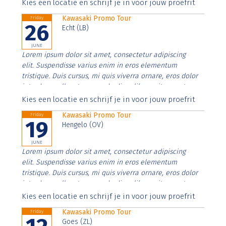
Aenean faucibus nibh et justo cursus id rutrum lorem
Kies een locatie en schrijf je in voor jouw proefrit
imperdiet. Nunc ut sem vitae risus tristique posuere.
Kawasaki Promo Tour
Friday
26
Echt (LB)
JUNE
Lorem ipsum dolor sit amet, consectetur adipiscing
elit. Suspendisse varius enim in eros elementum
tristique. Duis cursus, mi quis viverra ornare, eros dolor
interdum nulla, ut commodo diam libero vitae erat.
Aenean faucibus nibh et justo cursus id rutrum lorem
Kies een locatie en schrijf je in voor jouw proefrit
imperdiet. Nunc ut sem vitae risus tristique posuere.
Kawasaki Promo Tour
Friday
19
Hengelo (OV)
JUNE
Lorem ipsum dolor sit amet, consectetur adipiscing
elit. Suspendisse varius enim in eros elementum
tristique. Duis cursus, mi quis viverra ornare, eros dolor
interdum nulla, ut commodo diam libero vitae erat.
Aenean faucibus nibh et justo cursus id rutrum lorem
Kies een locatie en schrijf je in voor jouw proefrit
imperdiet. Nunc ut sem vitae risus tristique posuere.
Kawasaki Promo Tour
Friday
Goes (ZL)