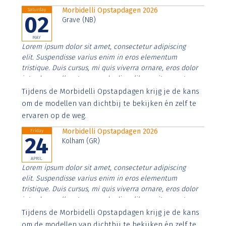
Morbidelli Opstapdagen 2026
Saturday
02
Grave (NB)
MAY
Lorem ipsum dolor sit amet, consectetur adipiscing
elit. Suspendisse varius enim in eros elementum
tristique. Duis cursus, mi quis viverra ornare, eros dolor
interdum nulla, ut commodo diam libero vitae erat.
Aenean faucibus nibh et justo cursus id rutrum lorem
Tijdens de Morbidelli Opstapdagen krijg je de kans
imperdiet. Nunc ut sem vitae risus tristique posuere.
om de modellen van dichtbij te bekijken én zelf te
ervaren op de weg.
Morbidelli Opstapdagen 2026
Friday
24
Kolham (GR)
APRIL
Lorem ipsum dolor sit amet, consectetur adipiscing
elit. Suspendisse varius enim in eros elementum
tristique. Duis cursus, mi quis viverra ornare, eros dolor
interdum nulla, ut commodo diam libero vitae erat.
Aenean faucibus nibh et justo cursus id rutrum lorem
Tijdens de Morbidelli Opstapdagen krijg je de kans
imperdiet. Nunc ut sem vitae risus tristique posuere.
om de modellen van dichtbij te bekijken én zelf te