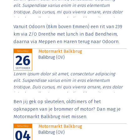
elit. Suspendisse varius enim in eros elementum
tristique. Duis cursus, mi quis viverra ornare, eros dolor
interdum nulla, ut commodo diam libero vitae erat.
Aenean faucibus nibh et justo cursus id rutrum lorem
Vanuit Odoorn (8km boven Emmen) een rit van 239
imperdiet. Nunc ut sem vitae risus tristique posuere.
km via Z/O Drenthe met lunch in Bad Bendheim,
daarna via Meppen en Haren terug naar Odoorn.
Motormarkt Balkbrug
Saturday
26
Balkbrug (OV)
SEPTEMBER
Lorem ipsum dolor sit amet, consectetur adipiscing
elit. Suspendisse varius enim in eros elementum
tristique. Duis cursus, mi quis viverra ornare, eros dolor
interdum nulla, ut commodo diam libero vitae erat.
Aenean faucibus nibh et justo cursus id rutrum lorem
Ben jij gek op sleutelen, oldtimers of het
imperdiet. Nunc ut sem vitae risus tristique posuere.
opknappen van je brommer of motor? Dan mag je
Motormarkt Balkbrug niet missen.
Motormarkt Balkbrug
Saturday
04
Balkbrug (OV)