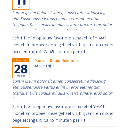
11
APRIL
Lorem ipsum dolor sit amet, consectetur adipiscing
elit. Suspendisse varius enim in eros elementum
tristique. Duis cursus, mi quis viverra ornare, eros dolor
interdum nulla, ut commodo diam libero vitae erat.
Aenean faucibus nibh et justo cursus id rutrum lorem
Schrijf je in op jouw favoriete schakel- of Y-AMT
imperdiet. Nunc ut sem vitae risus tristique posuere.
model en probeer deze geheel vrijblijvend en onder
begeleiding uit. Ca 45 minuten per rit!
Yamaha Demo Ride tour
Saturday
28
Made (NB)
MARCH
Lorem ipsum dolor sit amet, consectetur adipiscing
elit. Suspendisse varius enim in eros elementum
tristique. Duis cursus, mi quis viverra ornare, eros dolor
interdum nulla, ut commodo diam libero vitae erat.
Aenean faucibus nibh et justo cursus id rutrum lorem
Schrijf je in op jouw favoriete schakel of Y-AMT
imperdiet. Nunc ut sem vitae risus tristique posuere.
model en probeer deze geheel vrijblijvend en onder
begeleiding uit. Ca 45 minuten per rit!