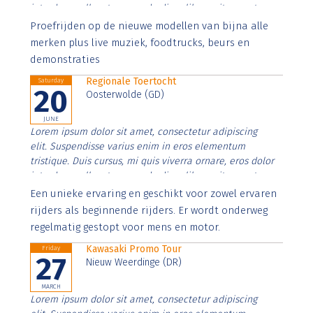
interdum nulla, ut commodo diam libero vitae erat.
Aenean faucibus nibh et justo cursus id rutrum lorem
Proefrijden op de nieuwe modellen van bijna alle
imperdiet. Nunc ut sem vitae risus tristique posuere.
merken plus live muziek, foodtrucks, beurs en
demonstraties
Regionale Toertocht
Saturday
20
Oosterwolde (GD)
JUNE
Lorem ipsum dolor sit amet, consectetur adipiscing
elit. Suspendisse varius enim in eros elementum
tristique. Duis cursus, mi quis viverra ornare, eros dolor
interdum nulla, ut commodo diam libero vitae erat.
Aenean faucibus nibh et justo cursus id rutrum lorem
Een unieke ervaring en geschikt voor zowel ervaren
imperdiet. Nunc ut sem vitae risus tristique posuere.
rijders als beginnende rijders. Er wordt onderweg
regelmatig gestopt voor mens en motor.
Kawasaki Promo Tour
Friday
27
Nieuw Weerdinge (DR)
MARCH
Lorem ipsum dolor sit amet, consectetur adipiscing