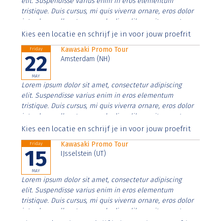
elit. Suspendisse varius enim in eros elementum
tristique. Duis cursus, mi quis viverra ornare, eros dolor
interdum nulla, ut commodo diam libero vitae erat.
Aenean faucibus nibh et justo cursus id rutrum lorem
Kies een locatie en schrijf je in voor jouw proefrit
imperdiet. Nunc ut sem vitae risus tristique posuere.
Kawasaki Promo Tour
Friday
22
Amsterdam (NH)
MAY
Lorem ipsum dolor sit amet, consectetur adipiscing
elit. Suspendisse varius enim in eros elementum
tristique. Duis cursus, mi quis viverra ornare, eros dolor
interdum nulla, ut commodo diam libero vitae erat.
Aenean faucibus nibh et justo cursus id rutrum lorem
Kies een locatie en schrijf je in voor jouw proefrit
imperdiet. Nunc ut sem vitae risus tristique posuere.
Kawasaki Promo Tour
Friday
15
IJsselstein (UT)
MAY
Lorem ipsum dolor sit amet, consectetur adipiscing
elit. Suspendisse varius enim in eros elementum
tristique. Duis cursus, mi quis viverra ornare, eros dolor
interdum nulla, ut commodo diam libero vitae erat.