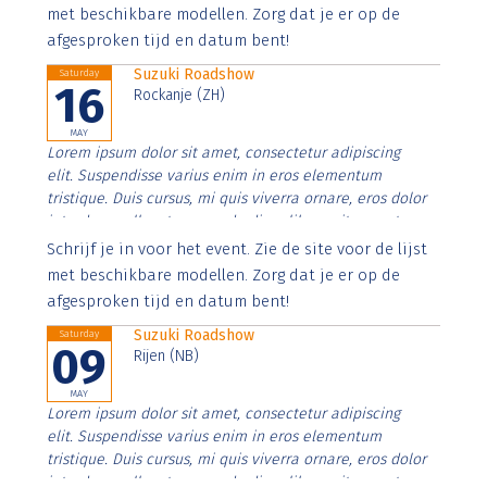
imperdiet. Nunc ut sem vitae risus tristique posuere.
met beschikbare modellen. Zorg dat je er op de
afgesproken tijd en datum bent!
Suzuki Roadshow
Saturday
16
Rockanje (ZH)
MAY
Lorem ipsum dolor sit amet, consectetur adipiscing
elit. Suspendisse varius enim in eros elementum
tristique. Duis cursus, mi quis viverra ornare, eros dolor
interdum nulla, ut commodo diam libero vitae erat.
Aenean faucibus nibh et justo cursus id rutrum lorem
Schrijf je in voor het event. Zie de site voor de lijst
imperdiet. Nunc ut sem vitae risus tristique posuere.
met beschikbare modellen. Zorg dat je er op de
afgesproken tijd en datum bent!
Suzuki Roadshow
Saturday
09
Rijen (NB)
MAY
Lorem ipsum dolor sit amet, consectetur adipiscing
elit. Suspendisse varius enim in eros elementum
tristique. Duis cursus, mi quis viverra ornare, eros dolor
interdum nulla, ut commodo diam libero vitae erat.