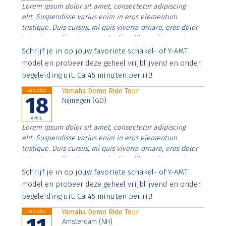
Lorem ipsum dolor sit amet, consectetur adipiscing
elit. Suspendisse varius enim in eros elementum
tristique. Duis cursus, mi quis viverra ornare, eros dolor
interdum nulla, ut commodo diam libero vitae erat.
Aenean faucibus nibh et justo cursus id rutrum lorem
Schrijf je in op jouw favoriete schakel- of Y-AMT
imperdiet. Nunc ut sem vitae risus tristique posuere.
model en probeer deze geheel vrijblijvend en onder
begeleiding uit. Ca 45 minuten per rit!
Yamaha Demo Ride Tour
Saturday
18
Nijmegen (GD)
APRIL
Lorem ipsum dolor sit amet, consectetur adipiscing
elit. Suspendisse varius enim in eros elementum
tristique. Duis cursus, mi quis viverra ornare, eros dolor
interdum nulla, ut commodo diam libero vitae erat.
Aenean faucibus nibh et justo cursus id rutrum lorem
Schrijf je in op jouw favoriete schakel- of Y-AMT
imperdiet. Nunc ut sem vitae risus tristique posuere.
model en probeer deze geheel vrijblijvend en onder
begeleiding uit. Ca 45 minuten per rit!
Yamaha Demo Ride Tour
Saturday
Amsterdam (NH)