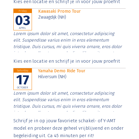
Aenean faucibus nibh et justo cursus id rutrum lorem
Kies een locatie en schrijf je in voor jouw proefrit
imperdiet. Nunc ut sem vitae risus tristique posuere.
Kawasaki Promo Tour
Friday
03
Zwaagdijk (NH)
APRIL
Lorem ipsum dolor sit amet, consectetur adipiscing
elit. Suspendisse varius enim in eros elementum
tristique. Duis cursus, mi quis viverra ornare, eros dolor
interdum nulla, ut commodo diam libero vitae erat.
Aenean faucibus nibh et justo cursus id rutrum lorem
Kies een locatie en schrijf je in voor jouw proefrit
imperdiet. Nunc ut sem vitae risus tristique posuere.
Yamaha Demo Ride Tour
Saturday
17
Hilversum (NH)
OCTOBER
Lorem ipsum dolor sit amet, consectetur adipiscing
elit. Suspendisse varius enim in eros elementum
tristique. Duis cursus, mi quis viverra ornare, eros dolor
interdum nulla, ut commodo diam libero vitae erat.
Aenean faucibus nibh et justo cursus id rutrum lorem
Schrijf je in op jouw favoriete schakel- of Y-AMT
imperdiet. Nunc ut sem vitae risus tristique posuere.
model en probeer deze geheel vrijblijvend en onder
begeleiding uit. Ca 45 minuten per rit!