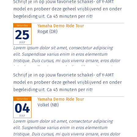
Aenean faucibus nibh et justo cursus id rutrum lorem
Schrijf je in op jouw favoriete schakel- of Y-AMT
imperdiet. Nunc ut sem vitae risus tristique posuere.
model en probeer deze geheel vrijblijvend en onder
begeleiding uit. Ca 45 minuten per rit!
Yamaha Demo Ride Tour
Saturday
25
Rogat (DR)
JULY
Lorem ipsum dolor sit amet, consectetur adipiscing
elit. Suspendisse varius enim in eros elementum
tristique. Duis cursus, mi quis viverra ornare, eros dolor
interdum nulla, ut commodo diam libero vitae erat.
Aenean faucibus nibh et justo cursus id rutrum lorem
Schrijf je in op jouw favoriete schakel- of Y-AMT
imperdiet. Nunc ut sem vitae risus tristique posuere.
model en probeer deze geheel vrijblijvend en onder
begeleiding uit. Ca 45 minuten per rit!
Yamaha Demo Ride Tour
Saturday
04
Volkel (NB)
JULY
Lorem ipsum dolor sit amet, consectetur adipiscing
elit. Suspendisse varius enim in eros elementum
tristique. Duis cursus, mi quis viverra ornare, eros dolor