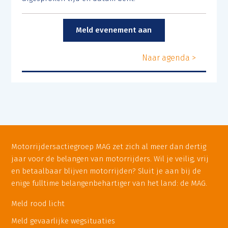
Meld evenement aan
Naar agenda >
Motorrijdersactiegroep MAG zet zich al meer dan dertig
jaar voor de belangen van motorrijders. Wil je veilig, vrij
en betaalbaar blijven motorrijden? Sluit je aan bij de
enige fulltime belangenbehartiger van het land: de MAG.
Meld rood licht
Meld gevaarlijke wegsituaties