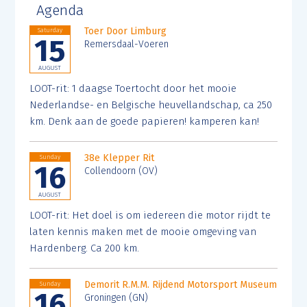
Agenda
Toer Door Limburg
Saturday
15
Remersdaal-Voeren
AUGUST
LOOT-rit: 1 daagse Toertocht door het mooie
Nederlandse- en Belgische heuvellandschap, ca 250
km. Denk aan de goede papieren! kamperen kan!
38e Klepper Rit
Sunday
16
Collendoorn (OV)
AUGUST
LOOT-rit: Het doel is om iedereen die motor rijdt te
laten kennis maken met de mooie omgeving van
Hardenberg. Ca 200 km.
Demorit R.M.M. Rijdend Motorsport Museum
Sunday
16
Groningen (GN)