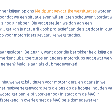
innenkrijgen op ons
Meldpunt gevaarlijke wegsituaties
worden
voor dat we een situatie even willen laten schouwen voordat 
o's nodig hebben. Die vraag stellen we dan aan een
ijwilliger kan je natuurlijk ook pro-actief aan de slag door in jou
n op voor motorrijders gevaarlijke wegsituaties.
 aangesloten. Belangrijk, want door die betrokkenheid krijgt de
merkenclubs, toerclubs en andere motorclubs graag wat we 
p je nemen? Meld je aan als clubmedewerker!
 nieuwe wegafsluitingen voor motorrijders, en daar zijn we
met regiovertegenwoordigers die ons op de hoogte houden v
woordiger ben je bij voorkeur ook in staat om de MAG in
elfsprekend in overleg met de MAG beleidsmedewerker.