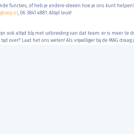
de functies, of heb je andere ideeën hoe je ons kunt helpen
egroep.nl
, 06 3841 4881. Altijd leuk!
jn ook altijd blij met uitbreiding van dat team: er is meer te 
jd over? Laat het ons weten! Als vrijwilliger bij de MAG draag 
r motorrijden, je doet nieuwe ervaringen op en je leert nieuwe