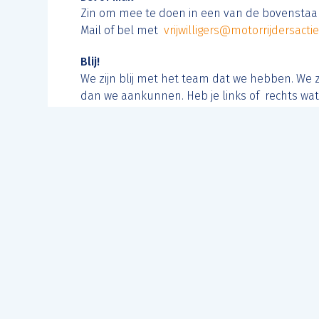
Zin om mee te doen in een van de bovenstaan
Mail of bel met
vrijwilligers@motorrijdersacti
Blij!
We zijn blij met het team dat we hebben. We zi
dan we aankunnen. Heb je links of rechts wat ti
actief bij aan veiliger, vrijer en betaalbaarde
mensen kennen.
MAG Meldpunten