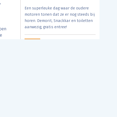
?
Een superleuke dag waar de oudere
motoren tonen dat ze er nog steeds bij
horen. Demorit, Snackkar en toiletten
aanwezig, gratis entree!
doen
je
Friday
Nazomeravond Rit
21
Bergeijk (NB)
AUGUST
LOOT-rit: inschrijven van 17:00 tot 19:00
uur. Lengte ca 110 km maar de route is
nog niet bekend.
Friday
Susuki Roadshow
21
NIeuw Weerdinge (DR)
AUGUST
Schrijf je in voor het event. Zie de site