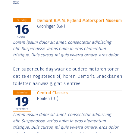
Xxx
Demorit R.M.M. Rijdend Motorsport Museum
Sunday
16
Groningen (GN)
AUGUST
Lorem ipsum dolor sit amet, consectetur adipiscing
elit. Suspendisse varius enim in eros elementum
tristique. Duis cursus, mi quis viverra ornare, eros dolor
interdum nulla, ut commodo diam libero vitae erat.
Aenean faucibus nibh et justo cursus id rutrum lorem
Een superleuke dag waar de oudere motoren tonen
imperdiet. Nunc ut sem vitae risus tristique posuere.
dat ze er nog steeds bij horen. Demorit, Snackkar en
toiletten aanwezig, gratis entree!
Central Classics
Saturday
19
Houten (UT)
DECEMBER
Lorem ipsum dolor sit amet, consectetur adipiscing
elit. Suspendisse varius enim in eros elementum
tristique. Duis cursus, mi quis viverra ornare, eros dolor
interdum nulla, ut commodo diam libero vitae erat.