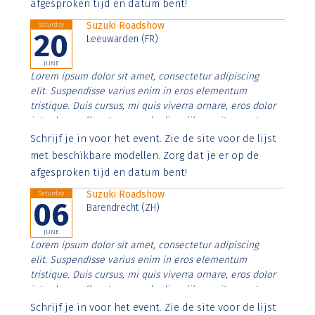
afgesproken tijd en datum bent!
Suzuki Roadshow
Saturday
20
Leeuwarden (FR)
JUNE
Lorem ipsum dolor sit amet, consectetur adipiscing
elit. Suspendisse varius enim in eros elementum
tristique. Duis cursus, mi quis viverra ornare, eros dolor
interdum nulla, ut commodo diam libero vitae erat.
Aenean faucibus nibh et justo cursus id rutrum lorem
Schrijf je in voor het event. Zie de site voor de lijst
imperdiet. Nunc ut sem vitae risus tristique posuere.
met beschikbare modellen. Zorg dat je er op de
afgesproken tijd en datum bent!
Suzuki Roadshow
Saturday
06
Barendrecht (ZH)
JUNE
Lorem ipsum dolor sit amet, consectetur adipiscing
elit. Suspendisse varius enim in eros elementum
tristique. Duis cursus, mi quis viverra ornare, eros dolor
interdum nulla, ut commodo diam libero vitae erat.
Aenean faucibus nibh et justo cursus id rutrum lorem
Schrijf je in voor het event. Zie de site voor de lijst