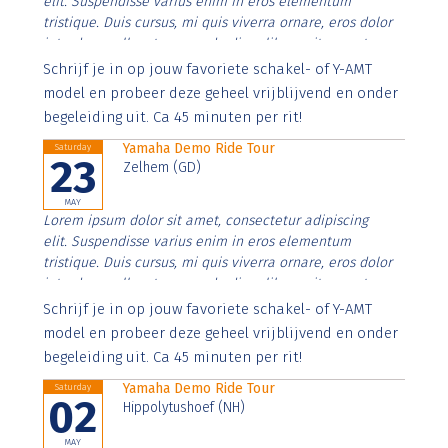
elit. Suspendisse varius enim in eros elementum
tristique. Duis cursus, mi quis viverra ornare, eros dolor
interdum nulla, ut commodo diam libero vitae erat.
Aenean faucibus nibh et justo cursus id rutrum lorem
Schrijf je in op jouw favoriete schakel- of Y-AMT
imperdiet. Nunc ut sem vitae risus tristique posuere.
model en probeer deze geheel vrijblijvend en onder
begeleiding uit. Ca 45 minuten per rit!
Yamaha Demo Ride Tour
Saturday
23
Zelhem (GD)
MAY
Lorem ipsum dolor sit amet, consectetur adipiscing
elit. Suspendisse varius enim in eros elementum
tristique. Duis cursus, mi quis viverra ornare, eros dolor
interdum nulla, ut commodo diam libero vitae erat.
Aenean faucibus nibh et justo cursus id rutrum lorem
Schrijf je in op jouw favoriete schakel- of Y-AMT
imperdiet. Nunc ut sem vitae risus tristique posuere.
model en probeer deze geheel vrijblijvend en onder
begeleiding uit. Ca 45 minuten per rit!
Yamaha Demo Ride Tour
Saturday
02
Hippolytushoef (NH)
MAY