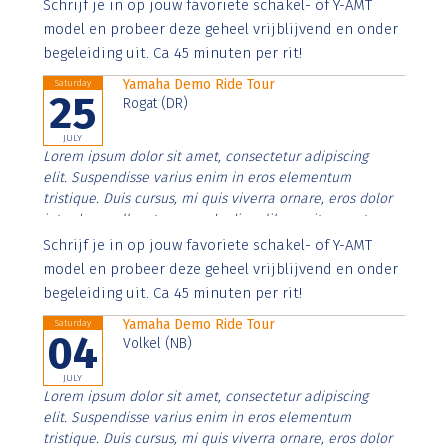
Aenean faucibus nibh et justo cursus id rutrum lorem
Schrijf je in op jouw favoriete schakel- of Y-AMT
imperdiet. Nunc ut sem vitae risus tristique posuere.
model en probeer deze geheel vrijblijvend en onder
begeleiding uit. Ca 45 minuten per rit!
Yamaha Demo Ride Tour
Saturday
25
Rogat (DR)
JULY
Lorem ipsum dolor sit amet, consectetur adipiscing
elit. Suspendisse varius enim in eros elementum
tristique. Duis cursus, mi quis viverra ornare, eros dolor
interdum nulla, ut commodo diam libero vitae erat.
Aenean faucibus nibh et justo cursus id rutrum lorem
Schrijf je in op jouw favoriete schakel- of Y-AMT
imperdiet. Nunc ut sem vitae risus tristique posuere.
model en probeer deze geheel vrijblijvend en onder
begeleiding uit. Ca 45 minuten per rit!
Yamaha Demo Ride Tour
Saturday
04
Volkel (NB)
JULY
Lorem ipsum dolor sit amet, consectetur adipiscing
elit. Suspendisse varius enim in eros elementum
tristique. Duis cursus, mi quis viverra ornare, eros dolor