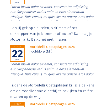
APRIL
Lorem ipsum dolor sit amet, consectetur adipiscing
elit. Suspendisse varius enim in eros elementum
tristique. Duis cursus, mi quis viverra ornare, eros dolor
interdum nulla, ut commodo diam libero vitae erat.
Aenean faucibus nibh et justo cursus id rutrum lorem
Ben jij gek op sleutelen, oldtimers of het
imperdiet. Nunc ut sem vitae risus tristique posuere.
opknappen van je brommer of motor? Dan mag je
Motormarkt Balkbrug niet missen.
Morbidelli Opstapdagen 2026
Friday
22
Hoofddorp (NH)
MAY
Lorem ipsum dolor sit amet, consectetur adipiscing
elit. Suspendisse varius enim in eros elementum
tristique. Duis cursus, mi quis viverra ornare, eros dolor
interdum nulla, ut commodo diam libero vitae erat.
Aenean faucibus nibh et justo cursus id rutrum lorem
Tijdens de Morbidelli Opstapdagen krijg je de kans
imperdiet. Nunc ut sem vitae risus tristique posuere.
om de modellen van dichtbij te bekijken én zelf te
ervaren op de weg.
Morbidelli Opstapdagen 2026
Friday