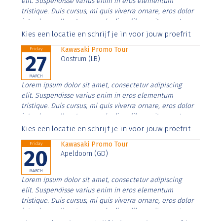
elit. Suspendisse varius enim in eros elementum
tristique. Duis cursus, mi quis viverra ornare, eros dolor
interdum nulla, ut commodo diam libero vitae erat.
Aenean faucibus nibh et justo cursus id rutrum lorem
Kies een locatie en schrijf je in voor jouw proefrit
imperdiet. Nunc ut sem vitae risus tristique posuere.
Kawasaki Promo Tour
Friday
27
Oostrum (LB)
MARCH
Lorem ipsum dolor sit amet, consectetur adipiscing
elit. Suspendisse varius enim in eros elementum
tristique. Duis cursus, mi quis viverra ornare, eros dolor
interdum nulla, ut commodo diam libero vitae erat.
Aenean faucibus nibh et justo cursus id rutrum lorem
Kies een locatie en schrijf je in voor jouw proefrit
imperdiet. Nunc ut sem vitae risus tristique posuere.
Kawasaki Promo Tour
Friday
20
Apeldoorn (GD)
MARCH
Lorem ipsum dolor sit amet, consectetur adipiscing
elit. Suspendisse varius enim in eros elementum
tristique. Duis cursus, mi quis viverra ornare, eros dolor
interdum nulla, ut commodo diam libero vitae erat.