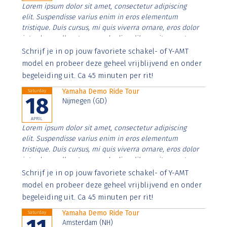
Lorem ipsum dolor sit amet, consectetur adipiscing
elit. Suspendisse varius enim in eros elementum
tristique. Duis cursus, mi quis viverra ornare, eros dolor
interdum nulla, ut commodo diam libero vitae erat.
Aenean faucibus nibh et justo cursus id rutrum lorem
Schrijf je in op jouw favoriete schakel- of Y-AMT
imperdiet. Nunc ut sem vitae risus tristique posuere.
model en probeer deze geheel vrijblijvend en onder
begeleiding uit. Ca 45 minuten per rit!
Yamaha Demo Ride Tour
Saturday
18
Nijmegen (GD)
APRIL
Lorem ipsum dolor sit amet, consectetur adipiscing
elit. Suspendisse varius enim in eros elementum
tristique. Duis cursus, mi quis viverra ornare, eros dolor
interdum nulla, ut commodo diam libero vitae erat.
Aenean faucibus nibh et justo cursus id rutrum lorem
Schrijf je in op jouw favoriete schakel- of Y-AMT
imperdiet. Nunc ut sem vitae risus tristique posuere.
model en probeer deze geheel vrijblijvend en onder
begeleiding uit. Ca 45 minuten per rit!
Yamaha Demo Ride Tour
Saturday
Amsterdam (NH)