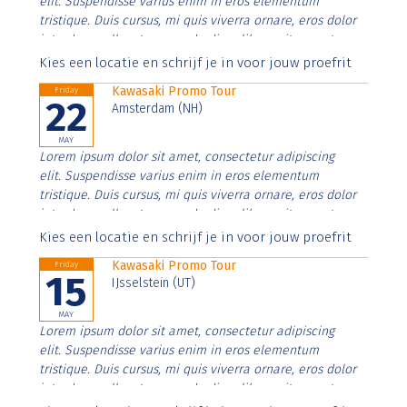
elit. Suspendisse varius enim in eros elementum
tristique. Duis cursus, mi quis viverra ornare, eros dolor
interdum nulla, ut commodo diam libero vitae erat.
Aenean faucibus nibh et justo cursus id rutrum lorem
Kies een locatie en schrijf je in voor jouw proefrit
imperdiet. Nunc ut sem vitae risus tristique posuere.
Kawasaki Promo Tour
Friday
22
Amsterdam (NH)
MAY
Lorem ipsum dolor sit amet, consectetur adipiscing
elit. Suspendisse varius enim in eros elementum
tristique. Duis cursus, mi quis viverra ornare, eros dolor
interdum nulla, ut commodo diam libero vitae erat.
Aenean faucibus nibh et justo cursus id rutrum lorem
Kies een locatie en schrijf je in voor jouw proefrit
imperdiet. Nunc ut sem vitae risus tristique posuere.
Kawasaki Promo Tour
Friday
15
IJsselstein (UT)
MAY
Lorem ipsum dolor sit amet, consectetur adipiscing
elit. Suspendisse varius enim in eros elementum
tristique. Duis cursus, mi quis viverra ornare, eros dolor
interdum nulla, ut commodo diam libero vitae erat.