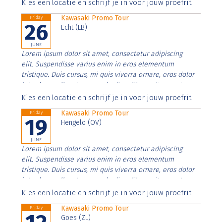
Aenean faucibus nibh et justo cursus id rutrum lorem
Kies een locatie en schrijf je in voor jouw proefrit
imperdiet. Nunc ut sem vitae risus tristique posuere.
Kawasaki Promo Tour
Friday
26
Echt (LB)
JUNE
Lorem ipsum dolor sit amet, consectetur adipiscing
elit. Suspendisse varius enim in eros elementum
tristique. Duis cursus, mi quis viverra ornare, eros dolor
interdum nulla, ut commodo diam libero vitae erat.
Aenean faucibus nibh et justo cursus id rutrum lorem
Kies een locatie en schrijf je in voor jouw proefrit
imperdiet. Nunc ut sem vitae risus tristique posuere.
Kawasaki Promo Tour
Friday
19
Hengelo (OV)
JUNE
Lorem ipsum dolor sit amet, consectetur adipiscing
elit. Suspendisse varius enim in eros elementum
tristique. Duis cursus, mi quis viverra ornare, eros dolor
interdum nulla, ut commodo diam libero vitae erat.
Aenean faucibus nibh et justo cursus id rutrum lorem
Kies een locatie en schrijf je in voor jouw proefrit
imperdiet. Nunc ut sem vitae risus tristique posuere.
Kawasaki Promo Tour
Friday
Goes (ZL)