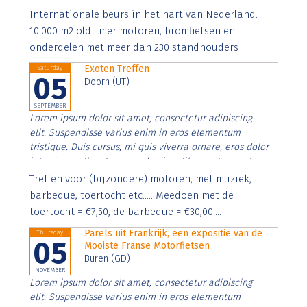
Aenean faucibus nibh et justo cursus id rutrum lorem
Internationale beurs in het hart van Nederland.
imperdiet. Nunc ut sem vitae risus tristique posuere.
10.000 m2 oldtimer motoren, bromfietsen en
onderdelen met meer dan 230 standhouders
Exoten Treffen
Saturday
05
Doorn (UT)
SEPTEMBER
Lorem ipsum dolor sit amet, consectetur adipiscing
elit. Suspendisse varius enim in eros elementum
tristique. Duis cursus, mi quis viverra ornare, eros dolor
interdum nulla, ut commodo diam libero vitae erat.
Aenean faucibus nibh et justo cursus id rutrum lorem
Treffen voor (bijzondere) motoren, met muziek,
imperdiet. Nunc ut sem vitae risus tristique posuere.
barbeque, toertocht etc..... Meedoen met de
toertocht = €7,50, de barbeque = €30,00....
Parels uit Frankrijk, een expositie van de
Thursday
05
Mooiste Franse Motorfietsen
Buren (GD)
NOVEMBER
Lorem ipsum dolor sit amet, consectetur adipiscing
elit. Suspendisse varius enim in eros elementum