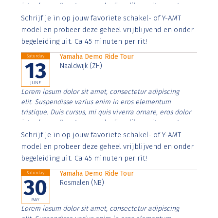
interdum nulla, ut commodo diam libero vitae erat.
Aenean faucibus nibh et justo cursus id rutrum lorem
Schrijf je in op jouw favoriete schakel- of Y-AMT
imperdiet. Nunc ut sem vitae risus tristique posuere.
model en probeer deze geheel vrijblijvend en onder
begeleiding uit. Ca 45 minuten per rit!
Yamaha Demo Ride Tour
Saturday
13
Naaldwijk (ZH)
JUNE
Lorem ipsum dolor sit amet, consectetur adipiscing
elit. Suspendisse varius enim in eros elementum
tristique. Duis cursus, mi quis viverra ornare, eros dolor
interdum nulla, ut commodo diam libero vitae erat.
Aenean faucibus nibh et justo cursus id rutrum lorem
Schrijf je in op jouw favoriete schakel- of Y-AMT
imperdiet. Nunc ut sem vitae risus tristique posuere.
model en probeer deze geheel vrijblijvend en onder
begeleiding uit. Ca 45 minuten per rit!
Yamaha Demo Ride Tour
Saturday
30
Rosmalen (NB)
MAY
Lorem ipsum dolor sit amet, consectetur adipiscing