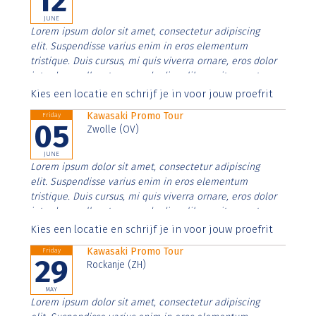
12
JUNE
Lorem ipsum dolor sit amet, consectetur adipiscing
elit. Suspendisse varius enim in eros elementum
tristique. Duis cursus, mi quis viverra ornare, eros dolor
interdum nulla, ut commodo diam libero vitae erat.
Aenean faucibus nibh et justo cursus id rutrum lorem
Kies een locatie en schrijf je in voor jouw proefrit
imperdiet. Nunc ut sem vitae risus tristique posuere.
Kawasaki Promo Tour
Friday
05
Zwolle (OV)
JUNE
Lorem ipsum dolor sit amet, consectetur adipiscing
elit. Suspendisse varius enim in eros elementum
tristique. Duis cursus, mi quis viverra ornare, eros dolor
interdum nulla, ut commodo diam libero vitae erat.
Aenean faucibus nibh et justo cursus id rutrum lorem
Kies een locatie en schrijf je in voor jouw proefrit
imperdiet. Nunc ut sem vitae risus tristique posuere.
Kawasaki Promo Tour
Friday
29
Rockanje (ZH)
MAY
Lorem ipsum dolor sit amet, consectetur adipiscing