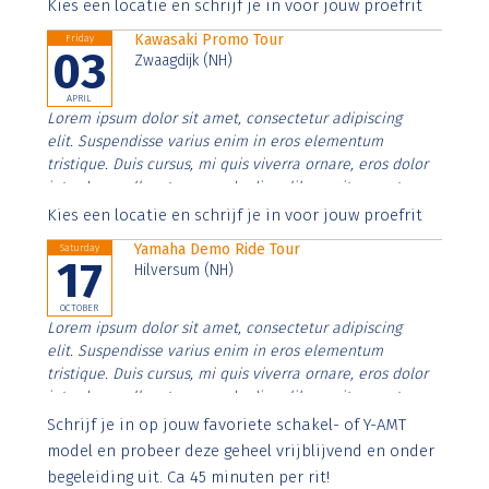
Aenean faucibus nibh et justo cursus id rutrum lorem
Kies een locatie en schrijf je in voor jouw proefrit
imperdiet. Nunc ut sem vitae risus tristique posuere.
Kawasaki Promo Tour
Friday
03
Zwaagdijk (NH)
APRIL
Lorem ipsum dolor sit amet, consectetur adipiscing
elit. Suspendisse varius enim in eros elementum
tristique. Duis cursus, mi quis viverra ornare, eros dolor
interdum nulla, ut commodo diam libero vitae erat.
Aenean faucibus nibh et justo cursus id rutrum lorem
Kies een locatie en schrijf je in voor jouw proefrit
imperdiet. Nunc ut sem vitae risus tristique posuere.
Yamaha Demo Ride Tour
Saturday
17
Hilversum (NH)
OCTOBER
Lorem ipsum dolor sit amet, consectetur adipiscing
elit. Suspendisse varius enim in eros elementum
tristique. Duis cursus, mi quis viverra ornare, eros dolor
interdum nulla, ut commodo diam libero vitae erat.
Aenean faucibus nibh et justo cursus id rutrum lorem
Schrijf je in op jouw favoriete schakel- of Y-AMT
imperdiet. Nunc ut sem vitae risus tristique posuere.
model en probeer deze geheel vrijblijvend en onder
begeleiding uit. Ca 45 minuten per rit!