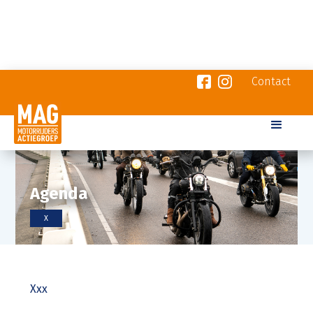
Contact
Agenda
X
Xxx