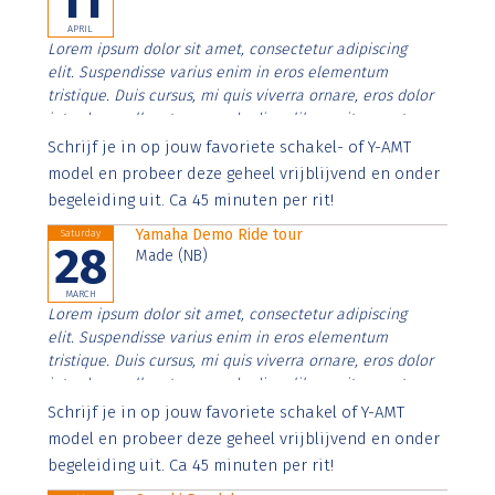
11
APRIL
Lorem ipsum dolor sit amet, consectetur adipiscing
elit. Suspendisse varius enim in eros elementum
tristique. Duis cursus, mi quis viverra ornare, eros dolor
interdum nulla, ut commodo diam libero vitae erat.
Aenean faucibus nibh et justo cursus id rutrum lorem
Schrijf je in op jouw favoriete schakel- of Y-AMT
imperdiet. Nunc ut sem vitae risus tristique posuere.
model en probeer deze geheel vrijblijvend en onder
begeleiding uit. Ca 45 minuten per rit!
Yamaha Demo Ride tour
Saturday
28
Made (NB)
MARCH
Lorem ipsum dolor sit amet, consectetur adipiscing
elit. Suspendisse varius enim in eros elementum
tristique. Duis cursus, mi quis viverra ornare, eros dolor
interdum nulla, ut commodo diam libero vitae erat.
Aenean faucibus nibh et justo cursus id rutrum lorem
Schrijf je in op jouw favoriete schakel of Y-AMT
imperdiet. Nunc ut sem vitae risus tristique posuere.
model en probeer deze geheel vrijblijvend en onder
begeleiding uit. Ca 45 minuten per rit!