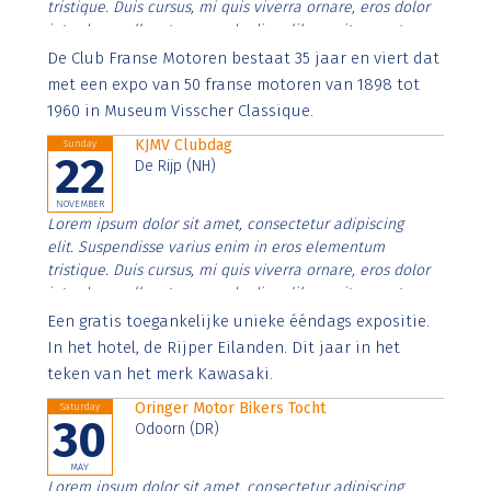
tristique. Duis cursus, mi quis viverra ornare, eros dolor
interdum nulla, ut commodo diam libero vitae erat.
Aenean faucibus nibh et justo cursus id rutrum lorem
De Club Franse Motoren bestaat 35 jaar en viert dat
imperdiet. Nunc ut sem vitae risus tristique posuere.
met een expo van 50 franse motoren van 1898 tot
1960 in Museum Visscher Classique.
KJMV Clubdag
Sunday
22
De Rijp (NH)
NOVEMBER
Lorem ipsum dolor sit amet, consectetur adipiscing
elit. Suspendisse varius enim in eros elementum
tristique. Duis cursus, mi quis viverra ornare, eros dolor
interdum nulla, ut commodo diam libero vitae erat.
Aenean faucibus nibh et justo cursus id rutrum lorem
Een gratis toegankelijke unieke ééndags expositie.
imperdiet. Nunc ut sem vitae risus tristique posuere.
In het hotel, de Rijper Eilanden. Dit jaar in het
teken van het merk Kawasaki.
Oringer Motor Bikers Tocht
Saturday
30
Odoorn (DR)
MAY
Lorem ipsum dolor sit amet, consectetur adipiscing