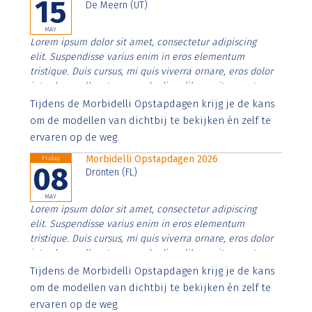
15
De Meern (UT)
MAY
Lorem ipsum dolor sit amet, consectetur adipiscing
elit. Suspendisse varius enim in eros elementum
tristique. Duis cursus, mi quis viverra ornare, eros dolor
interdum nulla, ut commodo diam libero vitae erat.
Aenean faucibus nibh et justo cursus id rutrum lorem
Tijdens de Morbidelli Opstapdagen krijg je de kans
imperdiet. Nunc ut sem vitae risus tristique posuere.
om de modellen van dichtbij te bekijken én zelf te
ervaren op de weg.
Morbidelli Opstapdagen 2026
Friday
08
Dronten (FL)
MAY
Lorem ipsum dolor sit amet, consectetur adipiscing
elit. Suspendisse varius enim in eros elementum
tristique. Duis cursus, mi quis viverra ornare, eros dolor
interdum nulla, ut commodo diam libero vitae erat.
Aenean faucibus nibh et justo cursus id rutrum lorem
Tijdens de Morbidelli Opstapdagen krijg je de kans
imperdiet. Nunc ut sem vitae risus tristique posuere.
om de modellen van dichtbij te bekijken én zelf te
ervaren op de weg.