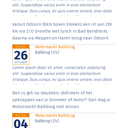
elit. Suspendisse varius enim in eros elementum
tristique. Duis cursus, mi quis viverra ornare, eros dolor
interdum nulla, ut commodo diam libero vitae erat.
Aenean faucibus nibh et justo cursus id rutrum lorem
Vanuit Odoorn (8km boven Emmen) een rit van 239
imperdiet. Nunc ut sem vitae risus tristique posuere.
km via Z/O Drenthe met lunch in Bad Bendheim,
daarna via Meppen en Haren terug naar Odoorn.
Motormarkt Balkbrug
Saturday
26
Balkbrug (OV)
SEPTEMBER
Lorem ipsum dolor sit amet, consectetur adipiscing
elit. Suspendisse varius enim in eros elementum
tristique. Duis cursus, mi quis viverra ornare, eros dolor
interdum nulla, ut commodo diam libero vitae erat.
Aenean faucibus nibh et justo cursus id rutrum lorem
Ben jij gek op sleutelen, oldtimers of het
imperdiet. Nunc ut sem vitae risus tristique posuere.
opknappen van je brommer of motor? Dan mag je
Motormarkt Balkbrug niet missen.
Motormarkt Balkbrug
Saturday
04
Balkbrug (OV)