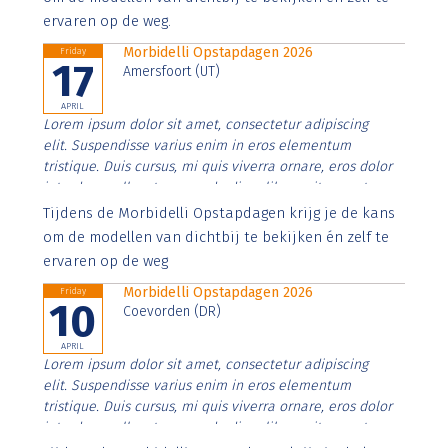
ervaren op de weg.
Morbidelli Opstapdagen 2026
Friday
17
Amersfoort (UT)
APRIL
Lorem ipsum dolor sit amet, consectetur adipiscing
elit. Suspendisse varius enim in eros elementum
tristique. Duis cursus, mi quis viverra ornare, eros dolor
interdum nulla, ut commodo diam libero vitae erat.
Aenean faucibus nibh et justo cursus id rutrum lorem
Tijdens de Morbidelli Opstapdagen krijg je de kans
imperdiet. Nunc ut sem vitae risus tristique posuere.
om de modellen van dichtbij te bekijken én zelf te
ervaren op de weg
Morbidelli Opstapdagen 2026
Friday
10
Coevorden (DR)
APRIL
Lorem ipsum dolor sit amet, consectetur adipiscing
elit. Suspendisse varius enim in eros elementum
tristique. Duis cursus, mi quis viverra ornare, eros dolor
interdum nulla, ut commodo diam libero vitae erat.