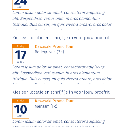
24
APRIL
Lorem ipsum dolor sit amet, consectetur adipiscing
elit. Suspendisse varius enim in eros elementum
tristique. Duis cursus, mi quis viverra ornare, eros dolor
interdum nulla, ut commodo diam libero vitae erat.
Aenean faucibus nibh et justo cursus id rutrum lorem
Kies een locatie en schrijf je in voor jouw proefrit
imperdiet. Nunc ut sem vitae risus tristique posuere.
Kawasaki Promo Tour
Friday
17
Bodegraven (ZH)
APRIL
Lorem ipsum dolor sit amet, consectetur adipiscing
elit. Suspendisse varius enim in eros elementum
tristique. Duis cursus, mi quis viverra ornare, eros dolor
interdum nulla, ut commodo diam libero vitae erat.
Aenean faucibus nibh et justo cursus id rutrum lorem
Kies een locatie en schrijf je in voor jouw proefrit
imperdiet. Nunc ut sem vitae risus tristique posuere.
Kawasaki Promo Tour
Friday
10
Menaam (FR)
APRIL
Lorem ipsum dolor sit amet, consectetur adipiscing