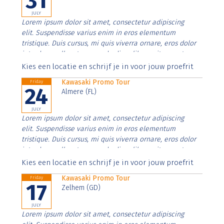
31
JULY
Lorem ipsum dolor sit amet, consectetur adipiscing
elit. Suspendisse varius enim in eros elementum
tristique. Duis cursus, mi quis viverra ornare, eros dolor
interdum nulla, ut commodo diam libero vitae erat.
Aenean faucibus nibh et justo cursus id rutrum lorem
Kies een locatie en schrijf je in voor jouw proefrit
imperdiet. Nunc ut sem vitae risus tristique posuere.
Kawasaki Promo Tour
Friday
24
Almere (FL)
JULY
Lorem ipsum dolor sit amet, consectetur adipiscing
elit. Suspendisse varius enim in eros elementum
tristique. Duis cursus, mi quis viverra ornare, eros dolor
interdum nulla, ut commodo diam libero vitae erat.
Aenean faucibus nibh et justo cursus id rutrum lorem
Kies een locatie en schrijf je in voor jouw proefrit
imperdiet. Nunc ut sem vitae risus tristique posuere.
Kawasaki Promo Tour
Friday
17
Zelhem (GD)
JULY
Lorem ipsum dolor sit amet, consectetur adipiscing