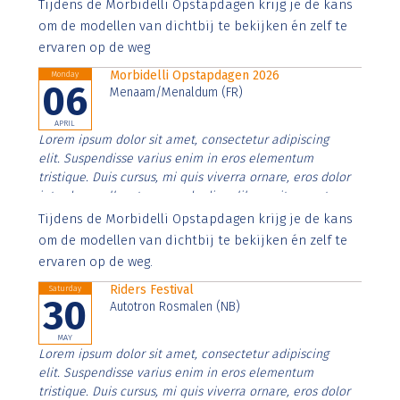
Aenean faucibus nibh et justo cursus id rutrum lorem
Tijdens de Morbidelli Opstapdagen krijg je de kans
imperdiet. Nunc ut sem vitae risus tristique posuere.
om de modellen van dichtbij te bekijken én zelf te
ervaren op de weg
Morbidelli Opstapdagen 2026
Monday
06
Menaam/Menaldum (FR)
APRIL
Lorem ipsum dolor sit amet, consectetur adipiscing
elit. Suspendisse varius enim in eros elementum
tristique. Duis cursus, mi quis viverra ornare, eros dolor
interdum nulla, ut commodo diam libero vitae erat.
Aenean faucibus nibh et justo cursus id rutrum lorem
Tijdens de Morbidelli Opstapdagen krijg je de kans
imperdiet. Nunc ut sem vitae risus tristique posuere.
om de modellen van dichtbij te bekijken én zelf te
ervaren op de weg.
Riders Festival
Saturday
30
Autotron Rosmalen (NB)
MAY
Lorem ipsum dolor sit amet, consectetur adipiscing
elit. Suspendisse varius enim in eros elementum
tristique. Duis cursus, mi quis viverra ornare, eros dolor