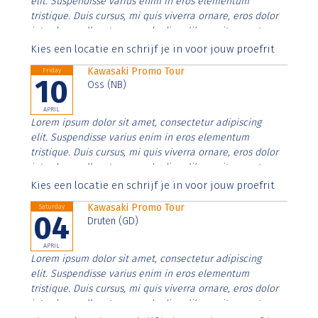
elit. Suspendisse varius enim in eros elementum
tristique. Duis cursus, mi quis viverra ornare, eros dolor
interdum nulla, ut commodo diam libero vitae erat.
Aenean faucibus nibh et justo cursus id rutrum lorem
Kies een locatie en schrijf je in voor jouw proefrit
imperdiet. Nunc ut sem vitae risus tristique posuere.
Kawasaki Promo Tour
Friday
10
Oss (NB)
APRIL
Lorem ipsum dolor sit amet, consectetur adipiscing
elit. Suspendisse varius enim in eros elementum
tristique. Duis cursus, mi quis viverra ornare, eros dolor
interdum nulla, ut commodo diam libero vitae erat.
Aenean faucibus nibh et justo cursus id rutrum lorem
Kies een locatie en schrijf je in voor jouw proefrit
imperdiet. Nunc ut sem vitae risus tristique posuere.
Kawasaki Promo Tour
Saturday
04
Druten (GD)
APRIL
Lorem ipsum dolor sit amet, consectetur adipiscing
elit. Suspendisse varius enim in eros elementum
tristique. Duis cursus, mi quis viverra ornare, eros dolor
interdum nulla, ut commodo diam libero vitae erat.