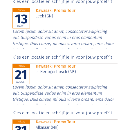
Aenean faucibus nibh et justo cursus id rutrum lorem
Kies een locatie en schrijf je in voor jouw proefrit
imperdiet. Nunc ut sem vitae risus tristique posuere.
Kawasaki Promo Tour
Friday
13
Leek (GN)
MARCH
Lorem ipsum dolor sit amet, consectetur adipiscing
elit. Suspendisse varius enim in eros elementum
tristique. Duis cursus, mi quis viverra ornare, eros dolor
interdum nulla, ut commodo diam libero vitae erat.
Aenean faucibus nibh et justo cursus id rutrum lorem
Kies een locatie en schrijf je in voor jouw proefrit
imperdiet. Nunc ut sem vitae risus tristique posuere.
Kawasaki Promo Tour
Friday
21
's-Hertogenbosch (NB)
AUGUST
Lorem ipsum dolor sit amet, consectetur adipiscing
elit. Suspendisse varius enim in eros elementum
tristique. Duis cursus, mi quis viverra ornare, eros dolor
interdum nulla, ut commodo diam libero vitae erat.
Aenean faucibus nibh et justo cursus id rutrum lorem
Kies een locatie en schrijf je in voor jouw proefrit
imperdiet. Nunc ut sem vitae risus tristique posuere.
Kawasaki Promo Tour
Friday
Alkmaar (NH)