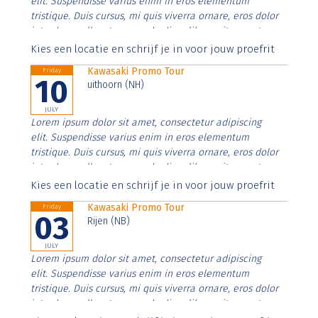
elit. Suspendisse varius enim in eros elementum
tristique. Duis cursus, mi quis viverra ornare, eros dolor
interdum nulla, ut commodo diam libero vitae erat.
Aenean faucibus nibh et justo cursus id rutrum lorem
Kies een locatie en schrijf je in voor jouw proefrit
imperdiet. Nunc ut sem vitae risus tristique posuere.
Kawasaki Promo Tour
Friday
10
uithoorn (NH)
JULY
Lorem ipsum dolor sit amet, consectetur adipiscing
elit. Suspendisse varius enim in eros elementum
tristique. Duis cursus, mi quis viverra ornare, eros dolor
interdum nulla, ut commodo diam libero vitae erat.
Aenean faucibus nibh et justo cursus id rutrum lorem
Kies een locatie en schrijf je in voor jouw proefrit
imperdiet. Nunc ut sem vitae risus tristique posuere.
Kawasaki Promo Tour
Friday
03
Rijen (NB)
JULY
Lorem ipsum dolor sit amet, consectetur adipiscing
elit. Suspendisse varius enim in eros elementum
tristique. Duis cursus, mi quis viverra ornare, eros dolor
interdum nulla, ut commodo diam libero vitae erat.