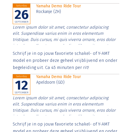
Yamaha Demo Ride Tour
Saturday
26
Rockanje (ZH)
SEPTEMBER
Lorem ipsum dolor sit amet, consectetur adipiscing
elit. Suspendisse varius enim in eros elementum
tristique. Duis cursus, mi quis viverra ornare, eros dolor
interdum nulla, ut commodo diam libero vitae erat.
Aenean faucibus nibh et justo cursus id rutrum lorem
Schrijf je in op jouw favoriete schakel- of Y-AMT
imperdiet. Nunc ut sem vitae risus tristique posuere.
model en probeer deze geheel vrijblijvend en onder
begeleiding uit. Ca 45 minuten per rit!
Yamaha Demo Ride Tour
Saturday
12
Apeldoorn (GD)
SEPTEMBER
Lorem ipsum dolor sit amet, consectetur adipiscing
elit. Suspendisse varius enim in eros elementum
tristique. Duis cursus, mi quis viverra ornare, eros dolor
interdum nulla, ut commodo diam libero vitae erat.
Aenean faucibus nibh et justo cursus id rutrum lorem
Schrijf je in op jouw favoriete schakel- of Y-AMT
imperdiet. Nunc ut sem vitae risus tristique posuere.
model en probeer deze geheel vrijblijvend en onder