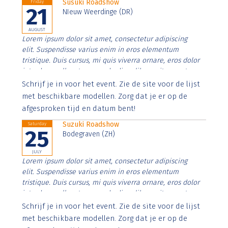
Susuki Roadshow
Friday
21
NIeuw Weerdinge (DR)
AUGUST
Lorem ipsum dolor sit amet, consectetur adipiscing
elit. Suspendisse varius enim in eros elementum
tristique. Duis cursus, mi quis viverra ornare, eros dolor
interdum nulla, ut commodo diam libero vitae erat.
Aenean faucibus nibh et justo cursus id rutrum lorem
Schrijf je in voor het event. Zie de site voor de lijst
imperdiet. Nunc ut sem vitae risus tristique posuere.
met beschikbare modellen. Zorg dat je er op de
afgesproken tijd en datum bent!
Suzuki Roadshow
Saturday
25
Bodegraven (ZH)
JULY
Lorem ipsum dolor sit amet, consectetur adipiscing
elit. Suspendisse varius enim in eros elementum
tristique. Duis cursus, mi quis viverra ornare, eros dolor
interdum nulla, ut commodo diam libero vitae erat.
Aenean faucibus nibh et justo cursus id rutrum lorem
Schrijf je in voor het event. Zie de site voor de lijst
imperdiet. Nunc ut sem vitae risus tristique posuere.
met beschikbare modellen. Zorg dat je er op de