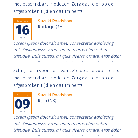
imperdiet. Nunc ut sem vitae risus tristique posuere.
met beschikbare modellen. Zorg dat je er op de
afgesproken tijd en datum bent!
Suzuki Roadshow
Saturday
16
Rockanje (ZH)
MAY
Lorem ipsum dolor sit amet, consectetur adipiscing
elit. Suspendisse varius enim in eros elementum
tristique. Duis cursus, mi quis viverra ornare, eros dolor
interdum nulla, ut commodo diam libero vitae erat.
Aenean faucibus nibh et justo cursus id rutrum lorem
Schrijf je in voor het event. Zie de site voor de lijst
imperdiet. Nunc ut sem vitae risus tristique posuere.
met beschikbare modellen. Zorg dat je er op de
afgesproken tijd en datum bent!
Suzuki Roadshow
Saturday
09
Rijen (NB)
MAY
Lorem ipsum dolor sit amet, consectetur adipiscing
elit. Suspendisse varius enim in eros elementum
tristique. Duis cursus, mi quis viverra ornare, eros dolor
interdum nulla, ut commodo diam libero vitae erat.