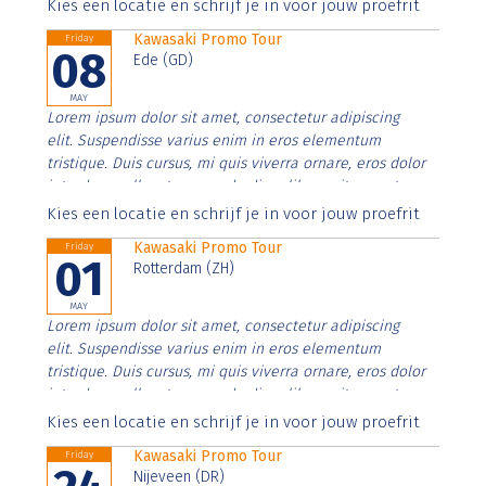
Aenean faucibus nibh et justo cursus id rutrum lorem
Kies een locatie en schrijf je in voor jouw proefrit
imperdiet. Nunc ut sem vitae risus tristique posuere.
Kawasaki Promo Tour
Friday
08
Ede (GD)
MAY
Lorem ipsum dolor sit amet, consectetur adipiscing
elit. Suspendisse varius enim in eros elementum
tristique. Duis cursus, mi quis viverra ornare, eros dolor
interdum nulla, ut commodo diam libero vitae erat.
Aenean faucibus nibh et justo cursus id rutrum lorem
Kies een locatie en schrijf je in voor jouw proefrit
imperdiet. Nunc ut sem vitae risus tristique posuere.
Kawasaki Promo Tour
Friday
01
Rotterdam (ZH)
MAY
Lorem ipsum dolor sit amet, consectetur adipiscing
elit. Suspendisse varius enim in eros elementum
tristique. Duis cursus, mi quis viverra ornare, eros dolor
interdum nulla, ut commodo diam libero vitae erat.
Aenean faucibus nibh et justo cursus id rutrum lorem
Kies een locatie en schrijf je in voor jouw proefrit
imperdiet. Nunc ut sem vitae risus tristique posuere.
Kawasaki Promo Tour
Friday
Nijeveen (DR)