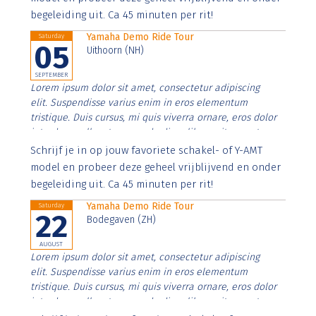
begeleiding uit. Ca 45 minuten per rit!
Yamaha Demo Ride Tour
Saturday
05
Uithoorn (NH)
SEPTEMBER
Lorem ipsum dolor sit amet, consectetur adipiscing
elit. Suspendisse varius enim in eros elementum
tristique. Duis cursus, mi quis viverra ornare, eros dolor
interdum nulla, ut commodo diam libero vitae erat.
Aenean faucibus nibh et justo cursus id rutrum lorem
Schrijf je in op jouw favoriete schakel- of Y-AMT
imperdiet. Nunc ut sem vitae risus tristique posuere.
model en probeer deze geheel vrijblijvend en onder
begeleiding uit. Ca 45 minuten per rit!
Yamaha Demo Ride Tour
Saturday
22
Bodegaven (ZH)
AUGUST
Lorem ipsum dolor sit amet, consectetur adipiscing
elit. Suspendisse varius enim in eros elementum
tristique. Duis cursus, mi quis viverra ornare, eros dolor
interdum nulla, ut commodo diam libero vitae erat.