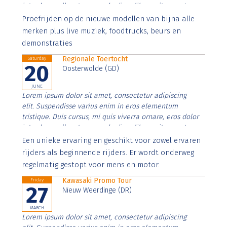
interdum nulla, ut commodo diam libero vitae erat.
Aenean faucibus nibh et justo cursus id rutrum lorem
Proefrijden op de nieuwe modellen van bijna alle
imperdiet. Nunc ut sem vitae risus tristique posuere.
merken plus live muziek, foodtrucks, beurs en
demonstraties
Regionale Toertocht
Saturday
20
Oosterwolde (GD)
JUNE
Lorem ipsum dolor sit amet, consectetur adipiscing
elit. Suspendisse varius enim in eros elementum
tristique. Duis cursus, mi quis viverra ornare, eros dolor
interdum nulla, ut commodo diam libero vitae erat.
Aenean faucibus nibh et justo cursus id rutrum lorem
Een unieke ervaring en geschikt voor zowel ervaren
imperdiet. Nunc ut sem vitae risus tristique posuere.
rijders als beginnende rijders. Er wordt onderweg
regelmatig gestopt voor mens en motor.
Kawasaki Promo Tour
Friday
27
Nieuw Weerdinge (DR)
MARCH
Lorem ipsum dolor sit amet, consectetur adipiscing