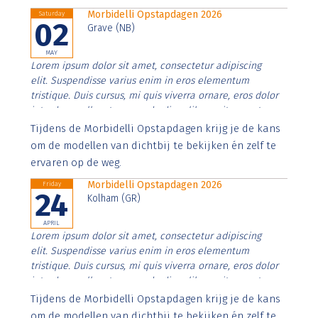
Morbidelli Opstapdagen 2026
Saturday
02
Grave (NB)
MAY
Lorem ipsum dolor sit amet, consectetur adipiscing
elit. Suspendisse varius enim in eros elementum
tristique. Duis cursus, mi quis viverra ornare, eros dolor
interdum nulla, ut commodo diam libero vitae erat.
Aenean faucibus nibh et justo cursus id rutrum lorem
Tijdens de Morbidelli Opstapdagen krijg je de kans
imperdiet. Nunc ut sem vitae risus tristique posuere.
om de modellen van dichtbij te bekijken én zelf te
ervaren op de weg.
Morbidelli Opstapdagen 2026
Friday
24
Kolham (GR)
APRIL
Lorem ipsum dolor sit amet, consectetur adipiscing
elit. Suspendisse varius enim in eros elementum
tristique. Duis cursus, mi quis viverra ornare, eros dolor
interdum nulla, ut commodo diam libero vitae erat.
Aenean faucibus nibh et justo cursus id rutrum lorem
Tijdens de Morbidelli Opstapdagen krijg je de kans
imperdiet. Nunc ut sem vitae risus tristique posuere.
om de modellen van dichtbij te bekijken én zelf te