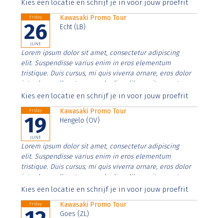
Aenean faucibus nibh et justo cursus id rutrum lorem
Kies een locatie en schrijf je in voor jouw proefrit
imperdiet. Nunc ut sem vitae risus tristique posuere.
Kawasaki Promo Tour
Friday
26
Echt (LB)
JUNE
Lorem ipsum dolor sit amet, consectetur adipiscing
elit. Suspendisse varius enim in eros elementum
tristique. Duis cursus, mi quis viverra ornare, eros dolor
interdum nulla, ut commodo diam libero vitae erat.
Aenean faucibus nibh et justo cursus id rutrum lorem
Kies een locatie en schrijf je in voor jouw proefrit
imperdiet. Nunc ut sem vitae risus tristique posuere.
Kawasaki Promo Tour
Friday
19
Hengelo (OV)
JUNE
Lorem ipsum dolor sit amet, consectetur adipiscing
elit. Suspendisse varius enim in eros elementum
tristique. Duis cursus, mi quis viverra ornare, eros dolor
interdum nulla, ut commodo diam libero vitae erat.
Aenean faucibus nibh et justo cursus id rutrum lorem
Kies een locatie en schrijf je in voor jouw proefrit
imperdiet. Nunc ut sem vitae risus tristique posuere.
Kawasaki Promo Tour
Friday
Goes (ZL)