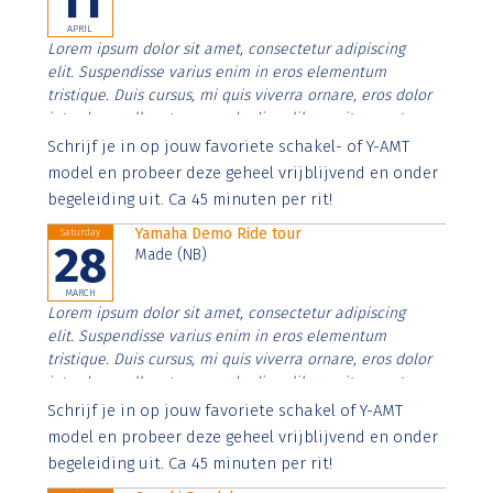
11
APRIL
Lorem ipsum dolor sit amet, consectetur adipiscing
elit. Suspendisse varius enim in eros elementum
tristique. Duis cursus, mi quis viverra ornare, eros dolor
interdum nulla, ut commodo diam libero vitae erat.
Aenean faucibus nibh et justo cursus id rutrum lorem
Schrijf je in op jouw favoriete schakel- of Y-AMT
imperdiet. Nunc ut sem vitae risus tristique posuere.
model en probeer deze geheel vrijblijvend en onder
begeleiding uit. Ca 45 minuten per rit!
Yamaha Demo Ride tour
Saturday
28
Made (NB)
MARCH
Lorem ipsum dolor sit amet, consectetur adipiscing
elit. Suspendisse varius enim in eros elementum
tristique. Duis cursus, mi quis viverra ornare, eros dolor
interdum nulla, ut commodo diam libero vitae erat.
Aenean faucibus nibh et justo cursus id rutrum lorem
Schrijf je in op jouw favoriete schakel of Y-AMT
imperdiet. Nunc ut sem vitae risus tristique posuere.
model en probeer deze geheel vrijblijvend en onder
begeleiding uit. Ca 45 minuten per rit!