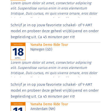
Lorem ipsum dolor sit amet, consectetur adipiscing
elit. Suspendisse varius enim in eros elementum
tristique. Duis cursus, mi quis viverra ornare, eros dolor
interdum nulla, ut commodo diam libero vitae erat.
Aenean faucibus nibh et justo cursus id rutrum lorem
Schrijf je in op jouw favoriete schakel- of Y-AMT
imperdiet. Nunc ut sem vitae risus tristique posuere.
model en probeer deze geheel vrijblijvend en onder
begeleiding uit. Ca 45 minuten per rit!
Yamaha Demo Ride Tour
Saturday
18
Nijmegen (GD)
APRIL
Lorem ipsum dolor sit amet, consectetur adipiscing
elit. Suspendisse varius enim in eros elementum
tristique. Duis cursus, mi quis viverra ornare, eros dolor
interdum nulla, ut commodo diam libero vitae erat.
Aenean faucibus nibh et justo cursus id rutrum lorem
Schrijf je in op jouw favoriete schakel- of Y-AMT
imperdiet. Nunc ut sem vitae risus tristique posuere.
model en probeer deze geheel vrijblijvend en onder
begeleiding uit. Ca 45 minuten per rit!
Yamaha Demo Ride Tour
Saturday
Amsterdam (NH)