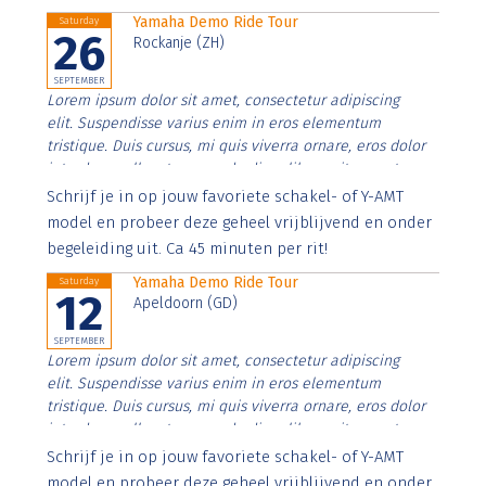
Yamaha Demo Ride Tour
Saturday
26
Rockanje (ZH)
SEPTEMBER
Lorem ipsum dolor sit amet, consectetur adipiscing
elit. Suspendisse varius enim in eros elementum
tristique. Duis cursus, mi quis viverra ornare, eros dolor
interdum nulla, ut commodo diam libero vitae erat.
Aenean faucibus nibh et justo cursus id rutrum lorem
Schrijf je in op jouw favoriete schakel- of Y-AMT
imperdiet. Nunc ut sem vitae risus tristique posuere.
model en probeer deze geheel vrijblijvend en onder
begeleiding uit. Ca 45 minuten per rit!
Yamaha Demo Ride Tour
Saturday
12
Apeldoorn (GD)
SEPTEMBER
Lorem ipsum dolor sit amet, consectetur adipiscing
elit. Suspendisse varius enim in eros elementum
tristique. Duis cursus, mi quis viverra ornare, eros dolor
interdum nulla, ut commodo diam libero vitae erat.
Aenean faucibus nibh et justo cursus id rutrum lorem
Schrijf je in op jouw favoriete schakel- of Y-AMT
imperdiet. Nunc ut sem vitae risus tristique posuere.
model en probeer deze geheel vrijblijvend en onder