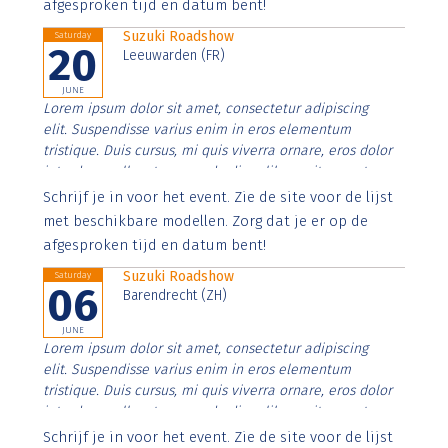
afgesproken tijd en datum bent!
Suzuki Roadshow
Saturday
20
Leeuwarden (FR)
JUNE
Lorem ipsum dolor sit amet, consectetur adipiscing
elit. Suspendisse varius enim in eros elementum
tristique. Duis cursus, mi quis viverra ornare, eros dolor
interdum nulla, ut commodo diam libero vitae erat.
Aenean faucibus nibh et justo cursus id rutrum lorem
Schrijf je in voor het event. Zie de site voor de lijst
imperdiet. Nunc ut sem vitae risus tristique posuere.
met beschikbare modellen. Zorg dat je er op de
afgesproken tijd en datum bent!
Suzuki Roadshow
Saturday
06
Barendrecht (ZH)
JUNE
Lorem ipsum dolor sit amet, consectetur adipiscing
elit. Suspendisse varius enim in eros elementum
tristique. Duis cursus, mi quis viverra ornare, eros dolor
interdum nulla, ut commodo diam libero vitae erat.
Aenean faucibus nibh et justo cursus id rutrum lorem
Schrijf je in voor het event. Zie de site voor de lijst