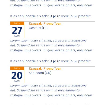
elit. Suspendisse varius enim in eros elementum
tristique. Duis cursus, mi quis viverra ornare, eros dolor
interdum nulla, ut commodo diam libero vitae erat.
Aenean faucibus nibh et justo cursus id rutrum lorem
Kies een locatie en schrijf je in voor jouw proefrit
imperdiet. Nunc ut sem vitae risus tristique posuere.
Kawasaki Promo Tour
Friday
27
Oostrum (LB)
MARCH
Lorem ipsum dolor sit amet, consectetur adipiscing
elit. Suspendisse varius enim in eros elementum
tristique. Duis cursus, mi quis viverra ornare, eros dolor
interdum nulla, ut commodo diam libero vitae erat.
Aenean faucibus nibh et justo cursus id rutrum lorem
Kies een locatie en schrijf je in voor jouw proefrit
imperdiet. Nunc ut sem vitae risus tristique posuere.
Kawasaki Promo Tour
Friday
20
Apeldoorn (GD)
MARCH
Lorem ipsum dolor sit amet, consectetur adipiscing
elit. Suspendisse varius enim in eros elementum
tristique. Duis cursus, mi quis viverra ornare, eros dolor
interdum nulla, ut commodo diam libero vitae erat.