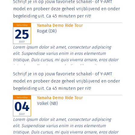
Aenean faucibus nibh et justo cursus id rutrum lorem
Schrijf je in op jouw favoriete schakel- of Y-AMT
imperdiet. Nunc ut sem vitae risus tristique posuere.
model en probeer deze geheel vrijblijvend en onder
begeleiding uit. Ca 45 minuten per rit!
Yamaha Demo Ride Tour
Saturday
25
Rogat (DR)
JULY
Lorem ipsum dolor sit amet, consectetur adipiscing
elit. Suspendisse varius enim in eros elementum
tristique. Duis cursus, mi quis viverra ornare, eros dolor
interdum nulla, ut commodo diam libero vitae erat.
Aenean faucibus nibh et justo cursus id rutrum lorem
Schrijf je in op jouw favoriete schakel- of Y-AMT
imperdiet. Nunc ut sem vitae risus tristique posuere.
model en probeer deze geheel vrijblijvend en onder
begeleiding uit. Ca 45 minuten per rit!
Yamaha Demo Ride Tour
Saturday
04
Volkel (NB)
JULY
Lorem ipsum dolor sit amet, consectetur adipiscing
elit. Suspendisse varius enim in eros elementum
tristique. Duis cursus, mi quis viverra ornare, eros dolor