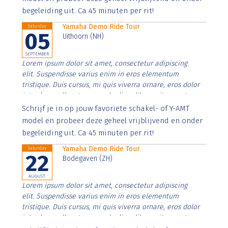
begeleiding uit. Ca 45 minuten per rit!
Yamaha Demo Ride Tour
Saturday
05
Uithoorn (NH)
SEPTEMBER
Lorem ipsum dolor sit amet, consectetur adipiscing
elit. Suspendisse varius enim in eros elementum
tristique. Duis cursus, mi quis viverra ornare, eros dolor
interdum nulla, ut commodo diam libero vitae erat.
Aenean faucibus nibh et justo cursus id rutrum lorem
Schrijf je in op jouw favoriete schakel- of Y-AMT
imperdiet. Nunc ut sem vitae risus tristique posuere.
model en probeer deze geheel vrijblijvend en onder
begeleiding uit. Ca 45 minuten per rit!
Yamaha Demo Ride Tour
Saturday
22
Bodegaven (ZH)
AUGUST
Lorem ipsum dolor sit amet, consectetur adipiscing
elit. Suspendisse varius enim in eros elementum
tristique. Duis cursus, mi quis viverra ornare, eros dolor
interdum nulla, ut commodo diam libero vitae erat.