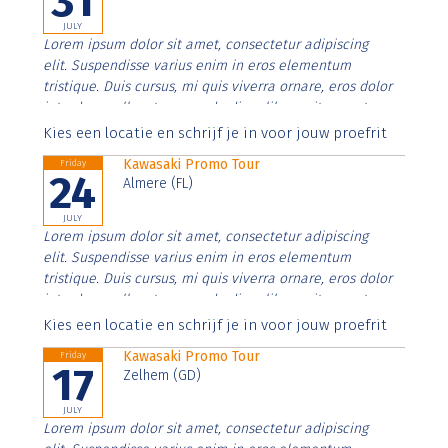
31
JULY
Lorem ipsum dolor sit amet, consectetur adipiscing
elit. Suspendisse varius enim in eros elementum
tristique. Duis cursus, mi quis viverra ornare, eros dolor
interdum nulla, ut commodo diam libero vitae erat.
Aenean faucibus nibh et justo cursus id rutrum lorem
Kies een locatie en schrijf je in voor jouw proefrit
imperdiet. Nunc ut sem vitae risus tristique posuere.
Kawasaki Promo Tour
Friday
24
Almere (FL)
JULY
Lorem ipsum dolor sit amet, consectetur adipiscing
elit. Suspendisse varius enim in eros elementum
tristique. Duis cursus, mi quis viverra ornare, eros dolor
interdum nulla, ut commodo diam libero vitae erat.
Aenean faucibus nibh et justo cursus id rutrum lorem
Kies een locatie en schrijf je in voor jouw proefrit
imperdiet. Nunc ut sem vitae risus tristique posuere.
Kawasaki Promo Tour
Friday
17
Zelhem (GD)
JULY
Lorem ipsum dolor sit amet, consectetur adipiscing