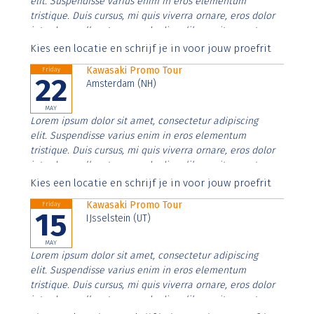
elit. Suspendisse varius enim in eros elementum
tristique. Duis cursus, mi quis viverra ornare, eros dolor
interdum nulla, ut commodo diam libero vitae erat.
Aenean faucibus nibh et justo cursus id rutrum lorem
Kies een locatie en schrijf je in voor jouw proefrit
imperdiet. Nunc ut sem vitae risus tristique posuere.
Kawasaki Promo Tour
Friday
22
Amsterdam (NH)
MAY
Lorem ipsum dolor sit amet, consectetur adipiscing
elit. Suspendisse varius enim in eros elementum
tristique. Duis cursus, mi quis viverra ornare, eros dolor
interdum nulla, ut commodo diam libero vitae erat.
Aenean faucibus nibh et justo cursus id rutrum lorem
Kies een locatie en schrijf je in voor jouw proefrit
imperdiet. Nunc ut sem vitae risus tristique posuere.
Kawasaki Promo Tour
Friday
15
IJsselstein (UT)
MAY
Lorem ipsum dolor sit amet, consectetur adipiscing
elit. Suspendisse varius enim in eros elementum
tristique. Duis cursus, mi quis viverra ornare, eros dolor
interdum nulla, ut commodo diam libero vitae erat.