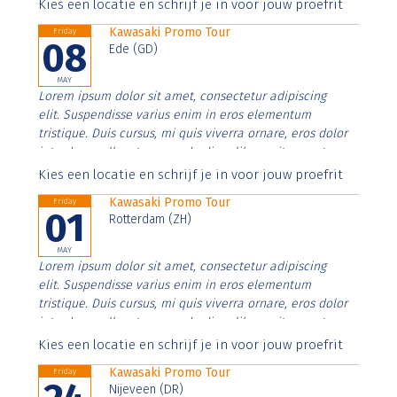
Aenean faucibus nibh et justo cursus id rutrum lorem
Kies een locatie en schrijf je in voor jouw proefrit
imperdiet. Nunc ut sem vitae risus tristique posuere.
Kawasaki Promo Tour
Friday
08
Ede (GD)
MAY
Lorem ipsum dolor sit amet, consectetur adipiscing
elit. Suspendisse varius enim in eros elementum
tristique. Duis cursus, mi quis viverra ornare, eros dolor
interdum nulla, ut commodo diam libero vitae erat.
Aenean faucibus nibh et justo cursus id rutrum lorem
Kies een locatie en schrijf je in voor jouw proefrit
imperdiet. Nunc ut sem vitae risus tristique posuere.
Kawasaki Promo Tour
Friday
01
Rotterdam (ZH)
MAY
Lorem ipsum dolor sit amet, consectetur adipiscing
elit. Suspendisse varius enim in eros elementum
tristique. Duis cursus, mi quis viverra ornare, eros dolor
interdum nulla, ut commodo diam libero vitae erat.
Aenean faucibus nibh et justo cursus id rutrum lorem
Kies een locatie en schrijf je in voor jouw proefrit
imperdiet. Nunc ut sem vitae risus tristique posuere.
Kawasaki Promo Tour
Friday
Nijeveen (DR)