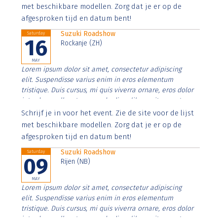
imperdiet. Nunc ut sem vitae risus tristique posuere.
met beschikbare modellen. Zorg dat je er op de
afgesproken tijd en datum bent!
Suzuki Roadshow
Saturday
16
Rockanje (ZH)
MAY
Lorem ipsum dolor sit amet, consectetur adipiscing
elit. Suspendisse varius enim in eros elementum
tristique. Duis cursus, mi quis viverra ornare, eros dolor
interdum nulla, ut commodo diam libero vitae erat.
Aenean faucibus nibh et justo cursus id rutrum lorem
Schrijf je in voor het event. Zie de site voor de lijst
imperdiet. Nunc ut sem vitae risus tristique posuere.
met beschikbare modellen. Zorg dat je er op de
afgesproken tijd en datum bent!
Suzuki Roadshow
Saturday
09
Rijen (NB)
MAY
Lorem ipsum dolor sit amet, consectetur adipiscing
elit. Suspendisse varius enim in eros elementum
tristique. Duis cursus, mi quis viverra ornare, eros dolor
interdum nulla, ut commodo diam libero vitae erat.