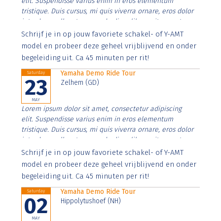
elit. Suspendisse varius enim in eros elementum
tristique. Duis cursus, mi quis viverra ornare, eros dolor
interdum nulla, ut commodo diam libero vitae erat.
Aenean faucibus nibh et justo cursus id rutrum lorem
Schrijf je in op jouw favoriete schakel- of Y-AMT
imperdiet. Nunc ut sem vitae risus tristique posuere.
model en probeer deze geheel vrijblijvend en onder
begeleiding uit. Ca 45 minuten per rit!
Yamaha Demo Ride Tour
Saturday
23
Zelhem (GD)
MAY
Lorem ipsum dolor sit amet, consectetur adipiscing
elit. Suspendisse varius enim in eros elementum
tristique. Duis cursus, mi quis viverra ornare, eros dolor
interdum nulla, ut commodo diam libero vitae erat.
Aenean faucibus nibh et justo cursus id rutrum lorem
Schrijf je in op jouw favoriete schakel- of Y-AMT
imperdiet. Nunc ut sem vitae risus tristique posuere.
model en probeer deze geheel vrijblijvend en onder
begeleiding uit. Ca 45 minuten per rit!
Yamaha Demo Ride Tour
Saturday
02
Hippolytushoef (NH)
MAY