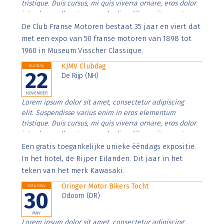
tristique. Duis cursus, mi quis viverra ornare, eros dolor
interdum nulla, ut commodo diam libero vitae erat.
Aenean faucibus nibh et justo cursus id rutrum lorem
De Club Franse Motoren bestaat 35 jaar en viert dat
imperdiet. Nunc ut sem vitae risus tristique posuere.
met een expo van 50 franse motoren van 1898 tot
1960 in Museum Visscher Classique.
KJMV Clubdag
Sunday
22
De Rijp (NH)
NOVEMBER
Lorem ipsum dolor sit amet, consectetur adipiscing
elit. Suspendisse varius enim in eros elementum
tristique. Duis cursus, mi quis viverra ornare, eros dolor
interdum nulla, ut commodo diam libero vitae erat.
Aenean faucibus nibh et justo cursus id rutrum lorem
Een gratis toegankelijke unieke ééndags expositie.
imperdiet. Nunc ut sem vitae risus tristique posuere.
In het hotel, de Rijper Eilanden. Dit jaar in het
teken van het merk Kawasaki.
Oringer Motor Bikers Tocht
Saturday
30
Odoorn (DR)
MAY
Lorem ipsum dolor sit amet, consectetur adipiscing