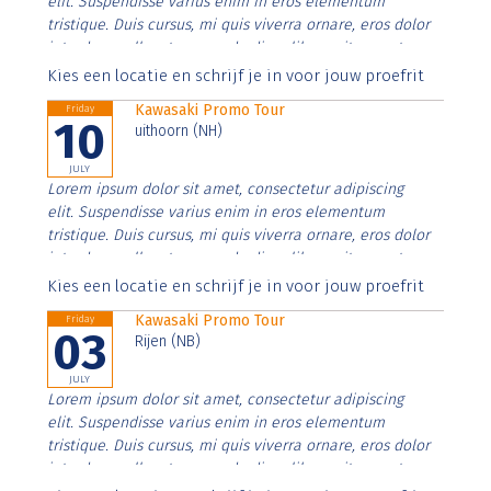
elit. Suspendisse varius enim in eros elementum
tristique. Duis cursus, mi quis viverra ornare, eros dolor
interdum nulla, ut commodo diam libero vitae erat.
Aenean faucibus nibh et justo cursus id rutrum lorem
Kies een locatie en schrijf je in voor jouw proefrit
imperdiet. Nunc ut sem vitae risus tristique posuere.
Kawasaki Promo Tour
Friday
10
uithoorn (NH)
JULY
Lorem ipsum dolor sit amet, consectetur adipiscing
elit. Suspendisse varius enim in eros elementum
tristique. Duis cursus, mi quis viverra ornare, eros dolor
interdum nulla, ut commodo diam libero vitae erat.
Aenean faucibus nibh et justo cursus id rutrum lorem
Kies een locatie en schrijf je in voor jouw proefrit
imperdiet. Nunc ut sem vitae risus tristique posuere.
Kawasaki Promo Tour
Friday
03
Rijen (NB)
JULY
Lorem ipsum dolor sit amet, consectetur adipiscing
elit. Suspendisse varius enim in eros elementum
tristique. Duis cursus, mi quis viverra ornare, eros dolor
interdum nulla, ut commodo diam libero vitae erat.