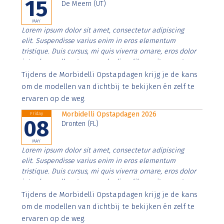
15
De Meern (UT)
MAY
Lorem ipsum dolor sit amet, consectetur adipiscing
elit. Suspendisse varius enim in eros elementum
tristique. Duis cursus, mi quis viverra ornare, eros dolor
interdum nulla, ut commodo diam libero vitae erat.
Aenean faucibus nibh et justo cursus id rutrum lorem
Tijdens de Morbidelli Opstapdagen krijg je de kans
imperdiet. Nunc ut sem vitae risus tristique posuere.
om de modellen van dichtbij te bekijken én zelf te
ervaren op de weg.
Morbidelli Opstapdagen 2026
Friday
08
Dronten (FL)
MAY
Lorem ipsum dolor sit amet, consectetur adipiscing
elit. Suspendisse varius enim in eros elementum
tristique. Duis cursus, mi quis viverra ornare, eros dolor
interdum nulla, ut commodo diam libero vitae erat.
Aenean faucibus nibh et justo cursus id rutrum lorem
Tijdens de Morbidelli Opstapdagen krijg je de kans
imperdiet. Nunc ut sem vitae risus tristique posuere.
om de modellen van dichtbij te bekijken én zelf te
ervaren op de weg.