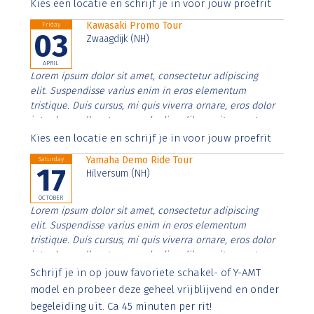
Aenean faucibus nibh et justo cursus id rutrum lorem
Kies een locatie en schrijf je in voor jouw proefrit
imperdiet. Nunc ut sem vitae risus tristique posuere.
Kawasaki Promo Tour
Friday
03
Zwaagdijk (NH)
APRIL
Lorem ipsum dolor sit amet, consectetur adipiscing
elit. Suspendisse varius enim in eros elementum
tristique. Duis cursus, mi quis viverra ornare, eros dolor
interdum nulla, ut commodo diam libero vitae erat.
Aenean faucibus nibh et justo cursus id rutrum lorem
Kies een locatie en schrijf je in voor jouw proefrit
imperdiet. Nunc ut sem vitae risus tristique posuere.
Yamaha Demo Ride Tour
Saturday
17
Hilversum (NH)
OCTOBER
Lorem ipsum dolor sit amet, consectetur adipiscing
elit. Suspendisse varius enim in eros elementum
tristique. Duis cursus, mi quis viverra ornare, eros dolor
interdum nulla, ut commodo diam libero vitae erat.
Aenean faucibus nibh et justo cursus id rutrum lorem
Schrijf je in op jouw favoriete schakel- of Y-AMT
imperdiet. Nunc ut sem vitae risus tristique posuere.
model en probeer deze geheel vrijblijvend en onder
begeleiding uit. Ca 45 minuten per rit!