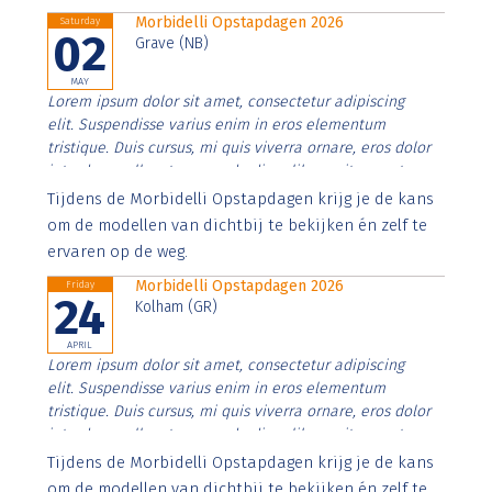
Morbidelli Opstapdagen 2026
Saturday
02
Grave (NB)
MAY
Lorem ipsum dolor sit amet, consectetur adipiscing
elit. Suspendisse varius enim in eros elementum
tristique. Duis cursus, mi quis viverra ornare, eros dolor
interdum nulla, ut commodo diam libero vitae erat.
Aenean faucibus nibh et justo cursus id rutrum lorem
Tijdens de Morbidelli Opstapdagen krijg je de kans
imperdiet. Nunc ut sem vitae risus tristique posuere.
om de modellen van dichtbij te bekijken én zelf te
ervaren op de weg.
Morbidelli Opstapdagen 2026
Friday
24
Kolham (GR)
APRIL
Lorem ipsum dolor sit amet, consectetur adipiscing
elit. Suspendisse varius enim in eros elementum
tristique. Duis cursus, mi quis viverra ornare, eros dolor
interdum nulla, ut commodo diam libero vitae erat.
Aenean faucibus nibh et justo cursus id rutrum lorem
Tijdens de Morbidelli Opstapdagen krijg je de kans
imperdiet. Nunc ut sem vitae risus tristique posuere.
om de modellen van dichtbij te bekijken én zelf te