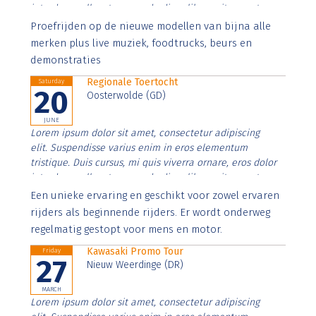
interdum nulla, ut commodo diam libero vitae erat.
Aenean faucibus nibh et justo cursus id rutrum lorem
Proefrijden op de nieuwe modellen van bijna alle
imperdiet. Nunc ut sem vitae risus tristique posuere.
merken plus live muziek, foodtrucks, beurs en
demonstraties
Regionale Toertocht
Saturday
20
Oosterwolde (GD)
JUNE
Lorem ipsum dolor sit amet, consectetur adipiscing
elit. Suspendisse varius enim in eros elementum
tristique. Duis cursus, mi quis viverra ornare, eros dolor
interdum nulla, ut commodo diam libero vitae erat.
Aenean faucibus nibh et justo cursus id rutrum lorem
Een unieke ervaring en geschikt voor zowel ervaren
imperdiet. Nunc ut sem vitae risus tristique posuere.
rijders als beginnende rijders. Er wordt onderweg
regelmatig gestopt voor mens en motor.
Kawasaki Promo Tour
Friday
27
Nieuw Weerdinge (DR)
MARCH
Lorem ipsum dolor sit amet, consectetur adipiscing