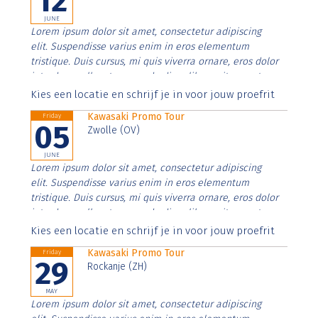
12
JUNE
Lorem ipsum dolor sit amet, consectetur adipiscing
elit. Suspendisse varius enim in eros elementum
tristique. Duis cursus, mi quis viverra ornare, eros dolor
interdum nulla, ut commodo diam libero vitae erat.
Aenean faucibus nibh et justo cursus id rutrum lorem
Kies een locatie en schrijf je in voor jouw proefrit
imperdiet. Nunc ut sem vitae risus tristique posuere.
Kawasaki Promo Tour
Friday
05
Zwolle (OV)
JUNE
Lorem ipsum dolor sit amet, consectetur adipiscing
elit. Suspendisse varius enim in eros elementum
tristique. Duis cursus, mi quis viverra ornare, eros dolor
interdum nulla, ut commodo diam libero vitae erat.
Aenean faucibus nibh et justo cursus id rutrum lorem
Kies een locatie en schrijf je in voor jouw proefrit
imperdiet. Nunc ut sem vitae risus tristique posuere.
Kawasaki Promo Tour
Friday
29
Rockanje (ZH)
MAY
Lorem ipsum dolor sit amet, consectetur adipiscing