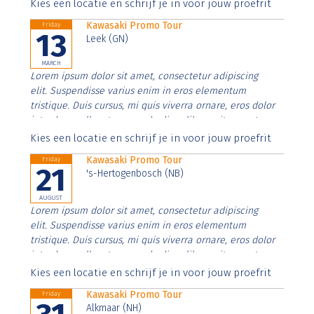
Aenean faucibus nibh et justo cursus id rutrum lorem
Kies een locatie en schrijf je in voor jouw proefrit
imperdiet. Nunc ut sem vitae risus tristique posuere.
Kawasaki Promo Tour
Friday
13
Leek (GN)
MARCH
Lorem ipsum dolor sit amet, consectetur adipiscing
elit. Suspendisse varius enim in eros elementum
tristique. Duis cursus, mi quis viverra ornare, eros dolor
interdum nulla, ut commodo diam libero vitae erat.
Aenean faucibus nibh et justo cursus id rutrum lorem
Kies een locatie en schrijf je in voor jouw proefrit
imperdiet. Nunc ut sem vitae risus tristique posuere.
Kawasaki Promo Tour
Friday
21
's-Hertogenbosch (NB)
AUGUST
Lorem ipsum dolor sit amet, consectetur adipiscing
elit. Suspendisse varius enim in eros elementum
tristique. Duis cursus, mi quis viverra ornare, eros dolor
interdum nulla, ut commodo diam libero vitae erat.
Aenean faucibus nibh et justo cursus id rutrum lorem
Kies een locatie en schrijf je in voor jouw proefrit
imperdiet. Nunc ut sem vitae risus tristique posuere.
Kawasaki Promo Tour
Friday
Alkmaar (NH)