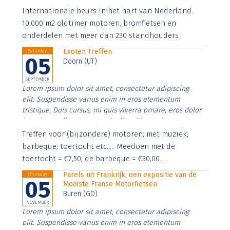
Aenean faucibus nibh et justo cursus id rutrum lorem
Internationale beurs in het hart van Nederland.
imperdiet. Nunc ut sem vitae risus tristique posuere.
10.000 m2 oldtimer motoren, bromfietsen en
onderdelen met meer dan 230 standhouders
Exoten Treffen
Saturday
05
Doorn (UT)
SEPTEMBER
Lorem ipsum dolor sit amet, consectetur adipiscing
elit. Suspendisse varius enim in eros elementum
tristique. Duis cursus, mi quis viverra ornare, eros dolor
interdum nulla, ut commodo diam libero vitae erat.
Aenean faucibus nibh et justo cursus id rutrum lorem
Treffen voor (bijzondere) motoren, met muziek,
imperdiet. Nunc ut sem vitae risus tristique posuere.
barbeque, toertocht etc..... Meedoen met de
toertocht = €7,50, de barbeque = €30,00....
Parels uit Frankrijk, een expositie van de
Thursday
05
Mooiste Franse Motorfietsen
Buren (GD)
NOVEMBER
Lorem ipsum dolor sit amet, consectetur adipiscing
elit. Suspendisse varius enim in eros elementum