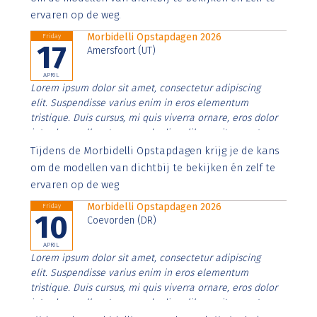
ervaren op de weg.
Morbidelli Opstapdagen 2026
Friday
17
Amersfoort (UT)
APRIL
Lorem ipsum dolor sit amet, consectetur adipiscing
elit. Suspendisse varius enim in eros elementum
tristique. Duis cursus, mi quis viverra ornare, eros dolor
interdum nulla, ut commodo diam libero vitae erat.
Aenean faucibus nibh et justo cursus id rutrum lorem
Tijdens de Morbidelli Opstapdagen krijg je de kans
imperdiet. Nunc ut sem vitae risus tristique posuere.
om de modellen van dichtbij te bekijken én zelf te
ervaren op de weg
Morbidelli Opstapdagen 2026
Friday
10
Coevorden (DR)
APRIL
Lorem ipsum dolor sit amet, consectetur adipiscing
elit. Suspendisse varius enim in eros elementum
tristique. Duis cursus, mi quis viverra ornare, eros dolor
interdum nulla, ut commodo diam libero vitae erat.