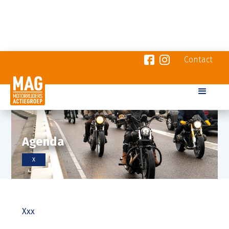
Contact
Agenda
X
Xxx