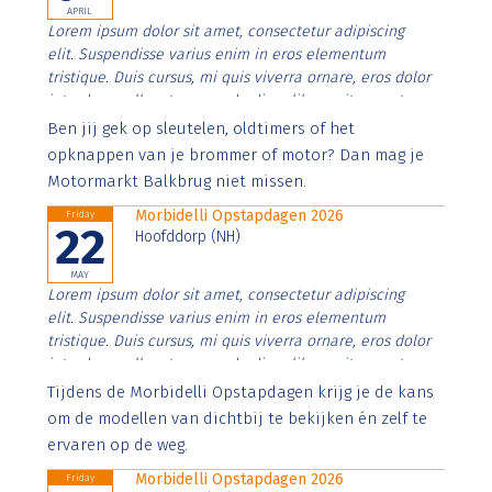
APRIL
Lorem ipsum dolor sit amet, consectetur adipiscing
elit. Suspendisse varius enim in eros elementum
tristique. Duis cursus, mi quis viverra ornare, eros dolor
interdum nulla, ut commodo diam libero vitae erat.
Aenean faucibus nibh et justo cursus id rutrum lorem
Ben jij gek op sleutelen, oldtimers of het
imperdiet. Nunc ut sem vitae risus tristique posuere.
opknappen van je brommer of motor? Dan mag je
Motormarkt Balkbrug niet missen.
Morbidelli Opstapdagen 2026
Friday
22
Hoofddorp (NH)
MAY
Lorem ipsum dolor sit amet, consectetur adipiscing
elit. Suspendisse varius enim in eros elementum
tristique. Duis cursus, mi quis viverra ornare, eros dolor
interdum nulla, ut commodo diam libero vitae erat.
Aenean faucibus nibh et justo cursus id rutrum lorem
Tijdens de Morbidelli Opstapdagen krijg je de kans
imperdiet. Nunc ut sem vitae risus tristique posuere.
om de modellen van dichtbij te bekijken én zelf te
ervaren op de weg.
Morbidelli Opstapdagen 2026
Friday