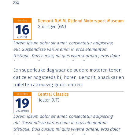
Xxx
Demorit R.M.M. Rijdend Motorsport Museum
Sunday
16
Groningen (GN)
AUGUST
Lorem ipsum dolor sit amet, consectetur adipiscing
elit. Suspendisse varius enim in eros elementum
tristique. Duis cursus, mi quis viverra ornare, eros dolor
interdum nulla, ut commodo diam libero vitae erat.
Aenean faucibus nibh et justo cursus id rutrum lorem
Een superleuke dag waar de oudere motoren tonen
imperdiet. Nunc ut sem vitae risus tristique posuere.
dat ze er nog steeds bij horen. Demorit, Snackkar en
toiletten aanwezig, gratis entree!
Central Classics
Saturday
19
Houten (UT)
DECEMBER
Lorem ipsum dolor sit amet, consectetur adipiscing
elit. Suspendisse varius enim in eros elementum
tristique. Duis cursus, mi quis viverra ornare, eros dolor
interdum nulla, ut commodo diam libero vitae erat.