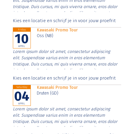
elit. Suspendisse varius enim in eros elementum
tristique. Duis cursus, mi quis viverra ornare, eros dolor
interdum nulla, ut commodo diam libero vitae erat.
Aenean faucibus nibh et justo cursus id rutrum lorem
Kies een locatie en schrijf je in voor jouw proefrit
imperdiet. Nunc ut sem vitae risus tristique posuere.
Kawasaki Promo Tour
Friday
10
Oss (NB)
APRIL
Lorem ipsum dolor sit amet, consectetur adipiscing
elit. Suspendisse varius enim in eros elementum
tristique. Duis cursus, mi quis viverra ornare, eros dolor
interdum nulla, ut commodo diam libero vitae erat.
Aenean faucibus nibh et justo cursus id rutrum lorem
Kies een locatie en schrijf je in voor jouw proefrit
imperdiet. Nunc ut sem vitae risus tristique posuere.
Kawasaki Promo Tour
Saturday
04
Druten (GD)
APRIL
Lorem ipsum dolor sit amet, consectetur adipiscing
elit. Suspendisse varius enim in eros elementum
tristique. Duis cursus, mi quis viverra ornare, eros dolor
interdum nulla, ut commodo diam libero vitae erat.