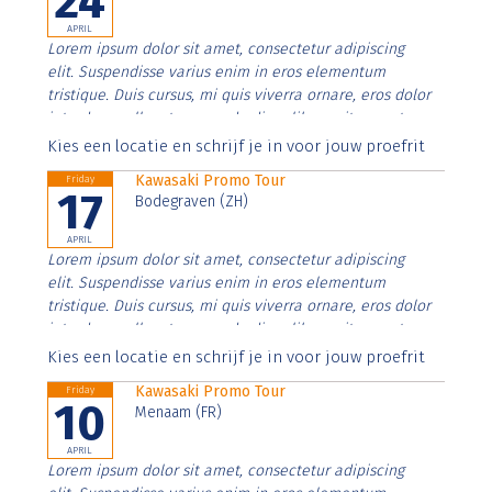
24
APRIL
Lorem ipsum dolor sit amet, consectetur adipiscing
elit. Suspendisse varius enim in eros elementum
tristique. Duis cursus, mi quis viverra ornare, eros dolor
interdum nulla, ut commodo diam libero vitae erat.
Aenean faucibus nibh et justo cursus id rutrum lorem
Kies een locatie en schrijf je in voor jouw proefrit
imperdiet. Nunc ut sem vitae risus tristique posuere.
Kawasaki Promo Tour
Friday
17
Bodegraven (ZH)
APRIL
Lorem ipsum dolor sit amet, consectetur adipiscing
elit. Suspendisse varius enim in eros elementum
tristique. Duis cursus, mi quis viverra ornare, eros dolor
interdum nulla, ut commodo diam libero vitae erat.
Aenean faucibus nibh et justo cursus id rutrum lorem
Kies een locatie en schrijf je in voor jouw proefrit
imperdiet. Nunc ut sem vitae risus tristique posuere.
Kawasaki Promo Tour
Friday
10
Menaam (FR)
APRIL
Lorem ipsum dolor sit amet, consectetur adipiscing