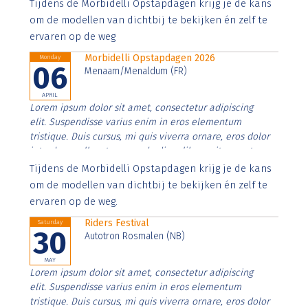
Aenean faucibus nibh et justo cursus id rutrum lorem
Tijdens de Morbidelli Opstapdagen krijg je de kans
imperdiet. Nunc ut sem vitae risus tristique posuere.
om de modellen van dichtbij te bekijken én zelf te
ervaren op de weg
Morbidelli Opstapdagen 2026
Monday
06
Menaam/Menaldum (FR)
APRIL
Lorem ipsum dolor sit amet, consectetur adipiscing
elit. Suspendisse varius enim in eros elementum
tristique. Duis cursus, mi quis viverra ornare, eros dolor
interdum nulla, ut commodo diam libero vitae erat.
Aenean faucibus nibh et justo cursus id rutrum lorem
Tijdens de Morbidelli Opstapdagen krijg je de kans
imperdiet. Nunc ut sem vitae risus tristique posuere.
om de modellen van dichtbij te bekijken én zelf te
ervaren op de weg.
Riders Festival
Saturday
30
Autotron Rosmalen (NB)
MAY
Lorem ipsum dolor sit amet, consectetur adipiscing
elit. Suspendisse varius enim in eros elementum
tristique. Duis cursus, mi quis viverra ornare, eros dolor