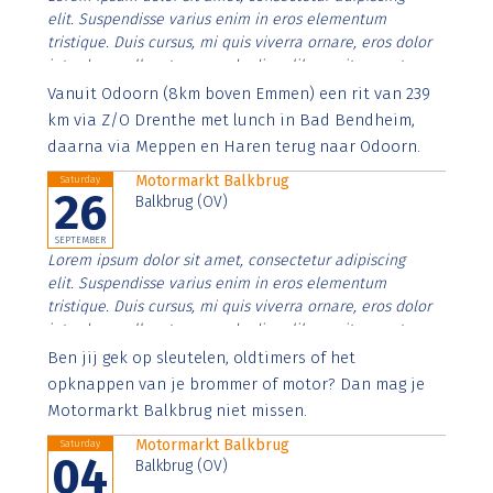
elit. Suspendisse varius enim in eros elementum
tristique. Duis cursus, mi quis viverra ornare, eros dolor
interdum nulla, ut commodo diam libero vitae erat.
Aenean faucibus nibh et justo cursus id rutrum lorem
Vanuit Odoorn (8km boven Emmen) een rit van 239
imperdiet. Nunc ut sem vitae risus tristique posuere.
km via Z/O Drenthe met lunch in Bad Bendheim,
daarna via Meppen en Haren terug naar Odoorn.
Motormarkt Balkbrug
Saturday
26
Balkbrug (OV)
SEPTEMBER
Lorem ipsum dolor sit amet, consectetur adipiscing
elit. Suspendisse varius enim in eros elementum
tristique. Duis cursus, mi quis viverra ornare, eros dolor
interdum nulla, ut commodo diam libero vitae erat.
Aenean faucibus nibh et justo cursus id rutrum lorem
Ben jij gek op sleutelen, oldtimers of het
imperdiet. Nunc ut sem vitae risus tristique posuere.
opknappen van je brommer of motor? Dan mag je
Motormarkt Balkbrug niet missen.
Motormarkt Balkbrug
Saturday
04
Balkbrug (OV)