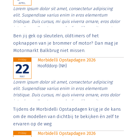
APRIL
Lorem ipsum dolor sit amet, consectetur adipiscing
elit. Suspendisse varius enim in eros elementum
tristique. Duis cursus, mi quis viverra ornare, eros dolor
interdum nulla, ut commodo diam libero vitae erat.
Aenean faucibus nibh et justo cursus id rutrum lorem
Ben jij gek op sleutelen, oldtimers of het
imperdiet. Nunc ut sem vitae risus tristique posuere.
opknappen van je brommer of motor? Dan mag je
Motormarkt Balkbrug niet missen.
Morbidelli Opstapdagen 2026
Friday
22
Hoofddorp (NH)
MAY
Lorem ipsum dolor sit amet, consectetur adipiscing
elit. Suspendisse varius enim in eros elementum
tristique. Duis cursus, mi quis viverra ornare, eros dolor
interdum nulla, ut commodo diam libero vitae erat.
Aenean faucibus nibh et justo cursus id rutrum lorem
Tijdens de Morbidelli Opstapdagen krijg je de kans
imperdiet. Nunc ut sem vitae risus tristique posuere.
om de modellen van dichtbij te bekijken én zelf te
ervaren op de weg.
Morbidelli Opstapdagen 2026
Friday