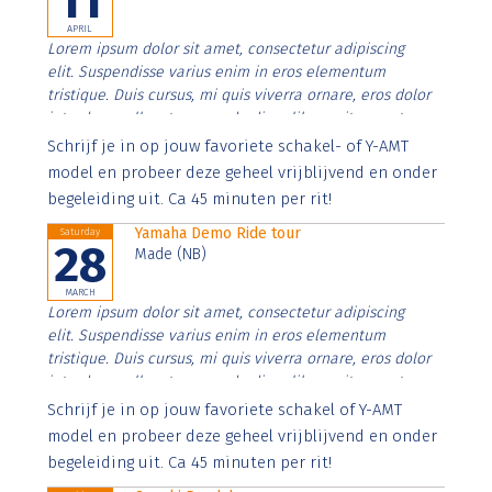
11
APRIL
Lorem ipsum dolor sit amet, consectetur adipiscing
elit. Suspendisse varius enim in eros elementum
tristique. Duis cursus, mi quis viverra ornare, eros dolor
interdum nulla, ut commodo diam libero vitae erat.
Aenean faucibus nibh et justo cursus id rutrum lorem
Schrijf je in op jouw favoriete schakel- of Y-AMT
imperdiet. Nunc ut sem vitae risus tristique posuere.
model en probeer deze geheel vrijblijvend en onder
begeleiding uit. Ca 45 minuten per rit!
Yamaha Demo Ride tour
Saturday
28
Made (NB)
MARCH
Lorem ipsum dolor sit amet, consectetur adipiscing
elit. Suspendisse varius enim in eros elementum
tristique. Duis cursus, mi quis viverra ornare, eros dolor
interdum nulla, ut commodo diam libero vitae erat.
Aenean faucibus nibh et justo cursus id rutrum lorem
Schrijf je in op jouw favoriete schakel of Y-AMT
imperdiet. Nunc ut sem vitae risus tristique posuere.
model en probeer deze geheel vrijblijvend en onder
begeleiding uit. Ca 45 minuten per rit!