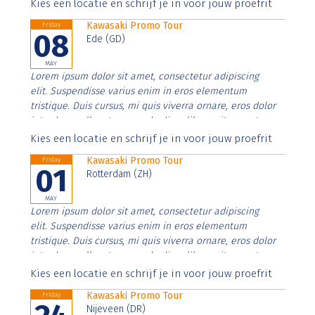
Aenean faucibus nibh et justo cursus id rutrum lorem
Kies een locatie en schrijf je in voor jouw proefrit
imperdiet. Nunc ut sem vitae risus tristique posuere.
Kawasaki Promo Tour
Friday
08
Ede (GD)
MAY
Lorem ipsum dolor sit amet, consectetur adipiscing
elit. Suspendisse varius enim in eros elementum
tristique. Duis cursus, mi quis viverra ornare, eros dolor
interdum nulla, ut commodo diam libero vitae erat.
Aenean faucibus nibh et justo cursus id rutrum lorem
Kies een locatie en schrijf je in voor jouw proefrit
imperdiet. Nunc ut sem vitae risus tristique posuere.
Kawasaki Promo Tour
Friday
01
Rotterdam (ZH)
MAY
Lorem ipsum dolor sit amet, consectetur adipiscing
elit. Suspendisse varius enim in eros elementum
tristique. Duis cursus, mi quis viverra ornare, eros dolor
interdum nulla, ut commodo diam libero vitae erat.
Aenean faucibus nibh et justo cursus id rutrum lorem
Kies een locatie en schrijf je in voor jouw proefrit
imperdiet. Nunc ut sem vitae risus tristique posuere.
Kawasaki Promo Tour
Friday
Nijeveen (DR)