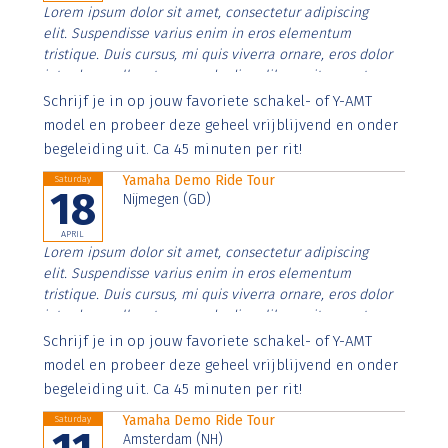
Lorem ipsum dolor sit amet, consectetur adipiscing
elit. Suspendisse varius enim in eros elementum
tristique. Duis cursus, mi quis viverra ornare, eros dolor
interdum nulla, ut commodo diam libero vitae erat.
Aenean faucibus nibh et justo cursus id rutrum lorem
Schrijf je in op jouw favoriete schakel- of Y-AMT
imperdiet. Nunc ut sem vitae risus tristique posuere.
model en probeer deze geheel vrijblijvend en onder
begeleiding uit. Ca 45 minuten per rit!
Yamaha Demo Ride Tour
Saturday
18
Nijmegen (GD)
APRIL
Lorem ipsum dolor sit amet, consectetur adipiscing
elit. Suspendisse varius enim in eros elementum
tristique. Duis cursus, mi quis viverra ornare, eros dolor
interdum nulla, ut commodo diam libero vitae erat.
Aenean faucibus nibh et justo cursus id rutrum lorem
Schrijf je in op jouw favoriete schakel- of Y-AMT
imperdiet. Nunc ut sem vitae risus tristique posuere.
model en probeer deze geheel vrijblijvend en onder
begeleiding uit. Ca 45 minuten per rit!
Yamaha Demo Ride Tour
Saturday
Amsterdam (NH)