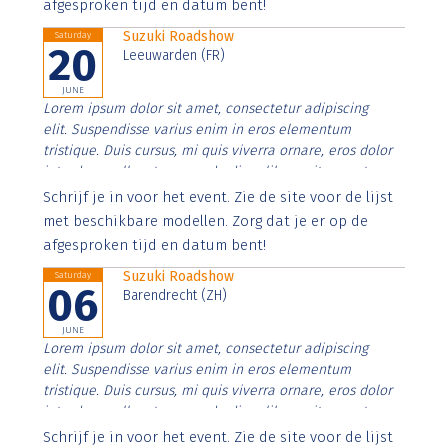
afgesproken tijd en datum bent!
Suzuki Roadshow
Saturday
20
Leeuwarden (FR)
JUNE
Lorem ipsum dolor sit amet, consectetur adipiscing
elit. Suspendisse varius enim in eros elementum
tristique. Duis cursus, mi quis viverra ornare, eros dolor
interdum nulla, ut commodo diam libero vitae erat.
Aenean faucibus nibh et justo cursus id rutrum lorem
Schrijf je in voor het event. Zie de site voor de lijst
imperdiet. Nunc ut sem vitae risus tristique posuere.
met beschikbare modellen. Zorg dat je er op de
afgesproken tijd en datum bent!
Suzuki Roadshow
Saturday
06
Barendrecht (ZH)
JUNE
Lorem ipsum dolor sit amet, consectetur adipiscing
elit. Suspendisse varius enim in eros elementum
tristique. Duis cursus, mi quis viverra ornare, eros dolor
interdum nulla, ut commodo diam libero vitae erat.
Aenean faucibus nibh et justo cursus id rutrum lorem
Schrijf je in voor het event. Zie de site voor de lijst