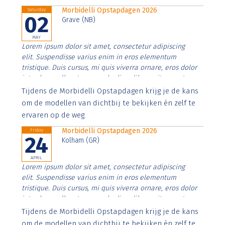
Morbidelli Opstapdagen 2026
Saturday
02
Grave (NB)
MAY
Lorem ipsum dolor sit amet, consectetur adipiscing
elit. Suspendisse varius enim in eros elementum
tristique. Duis cursus, mi quis viverra ornare, eros dolor
interdum nulla, ut commodo diam libero vitae erat.
Aenean faucibus nibh et justo cursus id rutrum lorem
Tijdens de Morbidelli Opstapdagen krijg je de kans
imperdiet. Nunc ut sem vitae risus tristique posuere.
om de modellen van dichtbij te bekijken én zelf te
ervaren op de weg.
Morbidelli Opstapdagen 2026
Friday
24
Kolham (GR)
APRIL
Lorem ipsum dolor sit amet, consectetur adipiscing
elit. Suspendisse varius enim in eros elementum
tristique. Duis cursus, mi quis viverra ornare, eros dolor
interdum nulla, ut commodo diam libero vitae erat.
Aenean faucibus nibh et justo cursus id rutrum lorem
Tijdens de Morbidelli Opstapdagen krijg je de kans
imperdiet. Nunc ut sem vitae risus tristique posuere.
om de modellen van dichtbij te bekijken én zelf te