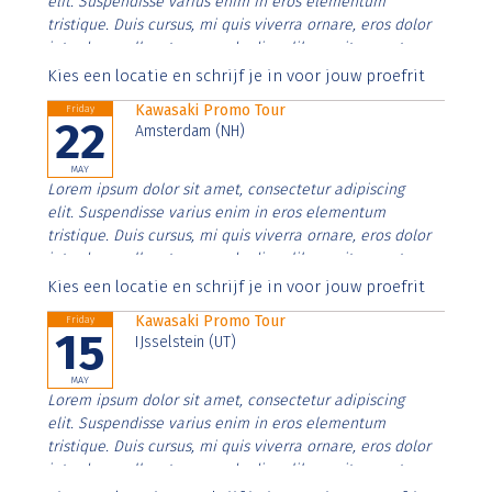
elit. Suspendisse varius enim in eros elementum
tristique. Duis cursus, mi quis viverra ornare, eros dolor
interdum nulla, ut commodo diam libero vitae erat.
Aenean faucibus nibh et justo cursus id rutrum lorem
Kies een locatie en schrijf je in voor jouw proefrit
imperdiet. Nunc ut sem vitae risus tristique posuere.
Kawasaki Promo Tour
Friday
22
Amsterdam (NH)
MAY
Lorem ipsum dolor sit amet, consectetur adipiscing
elit. Suspendisse varius enim in eros elementum
tristique. Duis cursus, mi quis viverra ornare, eros dolor
interdum nulla, ut commodo diam libero vitae erat.
Aenean faucibus nibh et justo cursus id rutrum lorem
Kies een locatie en schrijf je in voor jouw proefrit
imperdiet. Nunc ut sem vitae risus tristique posuere.
Kawasaki Promo Tour
Friday
15
IJsselstein (UT)
MAY
Lorem ipsum dolor sit amet, consectetur adipiscing
elit. Suspendisse varius enim in eros elementum
tristique. Duis cursus, mi quis viverra ornare, eros dolor
interdum nulla, ut commodo diam libero vitae erat.