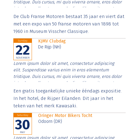
tristique. Duis cursus, mi quis viverra ornare, eros dolor
interdum nulla, ut commodo diam libero vitae erat.
Aenean faucibus nibh et justo cursus id rutrum lorem
De Club Franse Motoren bestaat 35 jaar en viert dat
imperdiet. Nunc ut sem vitae risus tristique posuere.
met een expo van 50 franse motoren van 1898 tot
1960 in Museum Visscher Classique.
KJMV Clubdag
Sunday
22
De Rijp (NH)
NOVEMBER
Lorem ipsum dolor sit amet, consectetur adipiscing
elit. Suspendisse varius enim in eros elementum
tristique. Duis cursus, mi quis viverra ornare, eros dolor
interdum nulla, ut commodo diam libero vitae erat.
Aenean faucibus nibh et justo cursus id rutrum lorem
Een gratis toegankelijke unieke ééndags expositie.
imperdiet. Nunc ut sem vitae risus tristique posuere.
In het hotel, de Rijper Eilanden. Dit jaar in het
teken van het merk Kawasaki.
Oringer Motor Bikers Tocht
Saturday
30
Odoorn (DR)
MAY
Lorem ipsum dolor sit amet, consectetur adipiscing