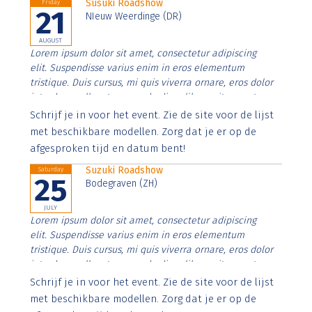
Susuki Roadshow
Friday
21
NIeuw Weerdinge (DR)
AUGUST
Lorem ipsum dolor sit amet, consectetur adipiscing
elit. Suspendisse varius enim in eros elementum
tristique. Duis cursus, mi quis viverra ornare, eros dolor
interdum nulla, ut commodo diam libero vitae erat.
Aenean faucibus nibh et justo cursus id rutrum lorem
Schrijf je in voor het event. Zie de site voor de lijst
imperdiet. Nunc ut sem vitae risus tristique posuere.
met beschikbare modellen. Zorg dat je er op de
afgesproken tijd en datum bent!
Suzuki Roadshow
Saturday
25
Bodegraven (ZH)
JULY
Lorem ipsum dolor sit amet, consectetur adipiscing
elit. Suspendisse varius enim in eros elementum
tristique. Duis cursus, mi quis viverra ornare, eros dolor
interdum nulla, ut commodo diam libero vitae erat.
Aenean faucibus nibh et justo cursus id rutrum lorem
Schrijf je in voor het event. Zie de site voor de lijst
imperdiet. Nunc ut sem vitae risus tristique posuere.
met beschikbare modellen. Zorg dat je er op de