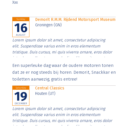
Xxx
Demorit R.M.M. Rijdend Motorsport Museum
Sunday
16
Groningen (GN)
AUGUST
Lorem ipsum dolor sit amet, consectetur adipiscing
elit. Suspendisse varius enim in eros elementum
tristique. Duis cursus, mi quis viverra ornare, eros dolor
interdum nulla, ut commodo diam libero vitae erat.
Aenean faucibus nibh et justo cursus id rutrum lorem
Een superleuke dag waar de oudere motoren tonen
imperdiet. Nunc ut sem vitae risus tristique posuere.
dat ze er nog steeds bij horen. Demorit, Snackkar en
toiletten aanwezig, gratis entree!
Central Classics
Saturday
19
Houten (UT)
DECEMBER
Lorem ipsum dolor sit amet, consectetur adipiscing
elit. Suspendisse varius enim in eros elementum
tristique. Duis cursus, mi quis viverra ornare, eros dolor
interdum nulla, ut commodo diam libero vitae erat.