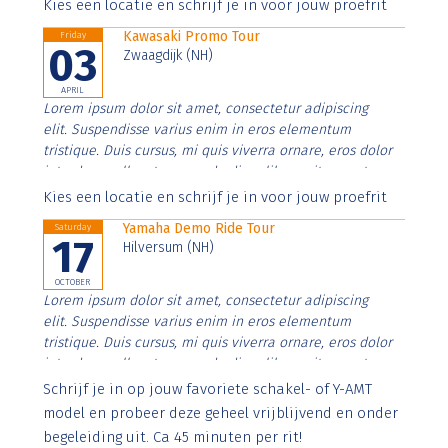
Aenean faucibus nibh et justo cursus id rutrum lorem
Kies een locatie en schrijf je in voor jouw proefrit
imperdiet. Nunc ut sem vitae risus tristique posuere.
Kawasaki Promo Tour
Friday
03
Zwaagdijk (NH)
APRIL
Lorem ipsum dolor sit amet, consectetur adipiscing
elit. Suspendisse varius enim in eros elementum
tristique. Duis cursus, mi quis viverra ornare, eros dolor
interdum nulla, ut commodo diam libero vitae erat.
Aenean faucibus nibh et justo cursus id rutrum lorem
Kies een locatie en schrijf je in voor jouw proefrit
imperdiet. Nunc ut sem vitae risus tristique posuere.
Yamaha Demo Ride Tour
Saturday
17
Hilversum (NH)
OCTOBER
Lorem ipsum dolor sit amet, consectetur adipiscing
elit. Suspendisse varius enim in eros elementum
tristique. Duis cursus, mi quis viverra ornare, eros dolor
interdum nulla, ut commodo diam libero vitae erat.
Aenean faucibus nibh et justo cursus id rutrum lorem
Schrijf je in op jouw favoriete schakel- of Y-AMT
imperdiet. Nunc ut sem vitae risus tristique posuere.
model en probeer deze geheel vrijblijvend en onder
begeleiding uit. Ca 45 minuten per rit!