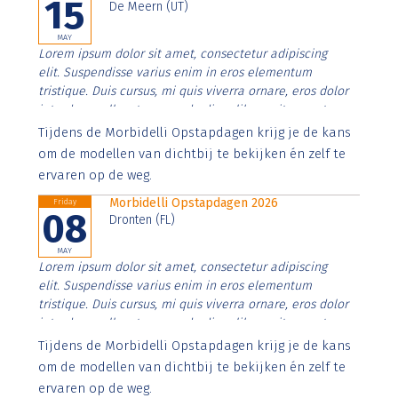
15
De Meern (UT)
MAY
Lorem ipsum dolor sit amet, consectetur adipiscing
elit. Suspendisse varius enim in eros elementum
tristique. Duis cursus, mi quis viverra ornare, eros dolor
interdum nulla, ut commodo diam libero vitae erat.
Aenean faucibus nibh et justo cursus id rutrum lorem
Tijdens de Morbidelli Opstapdagen krijg je de kans
imperdiet. Nunc ut sem vitae risus tristique posuere.
om de modellen van dichtbij te bekijken én zelf te
ervaren op de weg.
Morbidelli Opstapdagen 2026
Friday
08
Dronten (FL)
MAY
Lorem ipsum dolor sit amet, consectetur adipiscing
elit. Suspendisse varius enim in eros elementum
tristique. Duis cursus, mi quis viverra ornare, eros dolor
interdum nulla, ut commodo diam libero vitae erat.
Aenean faucibus nibh et justo cursus id rutrum lorem
Tijdens de Morbidelli Opstapdagen krijg je de kans
imperdiet. Nunc ut sem vitae risus tristique posuere.
om de modellen van dichtbij te bekijken én zelf te
ervaren op de weg.