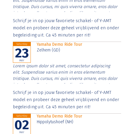
elit. Suspendisse varius enim in eros elementum
tristique. Duis cursus, mi quis viverra ornare, eros dolor
interdum nulla, ut commodo diam libero vitae erat.
Aenean faucibus nibh et justo cursus id rutrum lorem
Schrijf je in op jouw favoriete schakel- of Y-AMT
imperdiet. Nunc ut sem vitae risus tristique posuere.
model en probeer deze geheel vrijblijvend en onder
begeleiding uit. Ca 45 minuten per rit!
Yamaha Demo Ride Tour
Saturday
23
Zelhem (GD)
MAY
Lorem ipsum dolor sit amet, consectetur adipiscing
elit. Suspendisse varius enim in eros elementum
tristique. Duis cursus, mi quis viverra ornare, eros dolor
interdum nulla, ut commodo diam libero vitae erat.
Aenean faucibus nibh et justo cursus id rutrum lorem
Schrijf je in op jouw favoriete schakel- of Y-AMT
imperdiet. Nunc ut sem vitae risus tristique posuere.
model en probeer deze geheel vrijblijvend en onder
begeleiding uit. Ca 45 minuten per rit!
Yamaha Demo Ride Tour
Saturday
02
Hippolytushoef (NH)
MAY