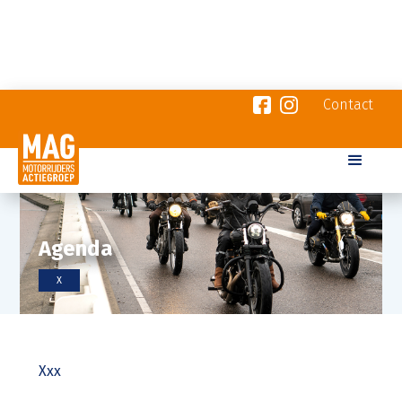
Contact
Agenda
X
Xxx