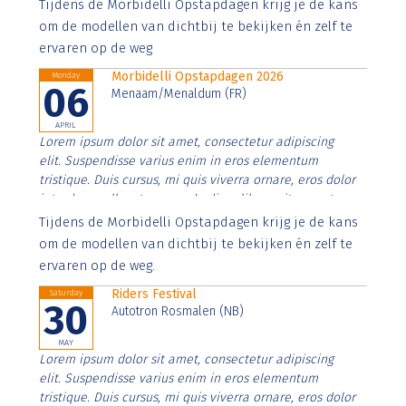
Aenean faucibus nibh et justo cursus id rutrum lorem
Tijdens de Morbidelli Opstapdagen krijg je de kans
imperdiet. Nunc ut sem vitae risus tristique posuere.
om de modellen van dichtbij te bekijken én zelf te
ervaren op de weg
Morbidelli Opstapdagen 2026
Monday
06
Menaam/Menaldum (FR)
APRIL
Lorem ipsum dolor sit amet, consectetur adipiscing
elit. Suspendisse varius enim in eros elementum
tristique. Duis cursus, mi quis viverra ornare, eros dolor
interdum nulla, ut commodo diam libero vitae erat.
Aenean faucibus nibh et justo cursus id rutrum lorem
Tijdens de Morbidelli Opstapdagen krijg je de kans
imperdiet. Nunc ut sem vitae risus tristique posuere.
om de modellen van dichtbij te bekijken én zelf te
ervaren op de weg.
Riders Festival
Saturday
30
Autotron Rosmalen (NB)
MAY
Lorem ipsum dolor sit amet, consectetur adipiscing
elit. Suspendisse varius enim in eros elementum
tristique. Duis cursus, mi quis viverra ornare, eros dolor