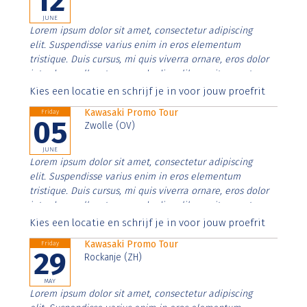
12
JUNE
Lorem ipsum dolor sit amet, consectetur adipiscing
elit. Suspendisse varius enim in eros elementum
tristique. Duis cursus, mi quis viverra ornare, eros dolor
interdum nulla, ut commodo diam libero vitae erat.
Aenean faucibus nibh et justo cursus id rutrum lorem
Kies een locatie en schrijf je in voor jouw proefrit
imperdiet. Nunc ut sem vitae risus tristique posuere.
Kawasaki Promo Tour
Friday
05
Zwolle (OV)
JUNE
Lorem ipsum dolor sit amet, consectetur adipiscing
elit. Suspendisse varius enim in eros elementum
tristique. Duis cursus, mi quis viverra ornare, eros dolor
interdum nulla, ut commodo diam libero vitae erat.
Aenean faucibus nibh et justo cursus id rutrum lorem
Kies een locatie en schrijf je in voor jouw proefrit
imperdiet. Nunc ut sem vitae risus tristique posuere.
Kawasaki Promo Tour
Friday
29
Rockanje (ZH)
MAY
Lorem ipsum dolor sit amet, consectetur adipiscing