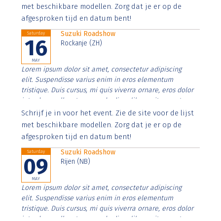
imperdiet. Nunc ut sem vitae risus tristique posuere.
met beschikbare modellen. Zorg dat je er op de
afgesproken tijd en datum bent!
Suzuki Roadshow
Saturday
16
Rockanje (ZH)
MAY
Lorem ipsum dolor sit amet, consectetur adipiscing
elit. Suspendisse varius enim in eros elementum
tristique. Duis cursus, mi quis viverra ornare, eros dolor
interdum nulla, ut commodo diam libero vitae erat.
Aenean faucibus nibh et justo cursus id rutrum lorem
Schrijf je in voor het event. Zie de site voor de lijst
imperdiet. Nunc ut sem vitae risus tristique posuere.
met beschikbare modellen. Zorg dat je er op de
afgesproken tijd en datum bent!
Suzuki Roadshow
Saturday
09
Rijen (NB)
MAY
Lorem ipsum dolor sit amet, consectetur adipiscing
elit. Suspendisse varius enim in eros elementum
tristique. Duis cursus, mi quis viverra ornare, eros dolor
interdum nulla, ut commodo diam libero vitae erat.