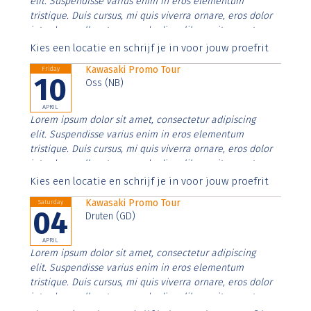
elit. Suspendisse varius enim in eros elementum
tristique. Duis cursus, mi quis viverra ornare, eros dolor
interdum nulla, ut commodo diam libero vitae erat.
Aenean faucibus nibh et justo cursus id rutrum lorem
Kies een locatie en schrijf je in voor jouw proefrit
imperdiet. Nunc ut sem vitae risus tristique posuere.
Kawasaki Promo Tour
Friday
10
Oss (NB)
APRIL
Lorem ipsum dolor sit amet, consectetur adipiscing
elit. Suspendisse varius enim in eros elementum
tristique. Duis cursus, mi quis viverra ornare, eros dolor
interdum nulla, ut commodo diam libero vitae erat.
Aenean faucibus nibh et justo cursus id rutrum lorem
Kies een locatie en schrijf je in voor jouw proefrit
imperdiet. Nunc ut sem vitae risus tristique posuere.
Kawasaki Promo Tour
Saturday
04
Druten (GD)
APRIL
Lorem ipsum dolor sit amet, consectetur adipiscing
elit. Suspendisse varius enim in eros elementum
tristique. Duis cursus, mi quis viverra ornare, eros dolor
interdum nulla, ut commodo diam libero vitae erat.