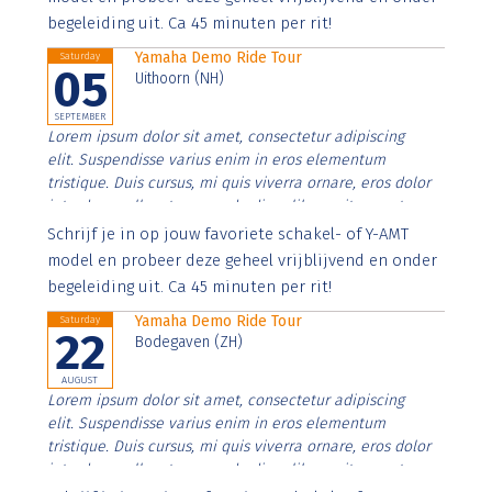
begeleiding uit. Ca 45 minuten per rit!
Yamaha Demo Ride Tour
Saturday
05
Uithoorn (NH)
SEPTEMBER
Lorem ipsum dolor sit amet, consectetur adipiscing
elit. Suspendisse varius enim in eros elementum
tristique. Duis cursus, mi quis viverra ornare, eros dolor
interdum nulla, ut commodo diam libero vitae erat.
Aenean faucibus nibh et justo cursus id rutrum lorem
Schrijf je in op jouw favoriete schakel- of Y-AMT
imperdiet. Nunc ut sem vitae risus tristique posuere.
model en probeer deze geheel vrijblijvend en onder
begeleiding uit. Ca 45 minuten per rit!
Yamaha Demo Ride Tour
Saturday
22
Bodegaven (ZH)
AUGUST
Lorem ipsum dolor sit amet, consectetur adipiscing
elit. Suspendisse varius enim in eros elementum
tristique. Duis cursus, mi quis viverra ornare, eros dolor
interdum nulla, ut commodo diam libero vitae erat.