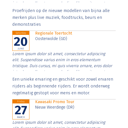
interdum nulla, ut commodo diam libero vitae erat.
Aenean faucibus nibh et justo cursus id rutrum lorem
Proefrijden op de nieuwe modellen van bijna alle
imperdiet. Nunc ut sem vitae risus tristique posuere.
merken plus live muziek, foodtrucks, beurs en
demonstraties
Regionale Toertocht
Saturday
20
Oosterwolde (GD)
JUNE
Lorem ipsum dolor sit amet, consectetur adipiscing
elit. Suspendisse varius enim in eros elementum
tristique. Duis cursus, mi quis viverra ornare, eros dolor
interdum nulla, ut commodo diam libero vitae erat.
Aenean faucibus nibh et justo cursus id rutrum lorem
Een unieke ervaring en geschikt voor zowel ervaren
imperdiet. Nunc ut sem vitae risus tristique posuere.
rijders als beginnende rijders. Er wordt onderweg
regelmatig gestopt voor mens en motor.
Kawasaki Promo Tour
Friday
27
Nieuw Weerdinge (DR)
MARCH
Lorem ipsum dolor sit amet, consectetur adipiscing