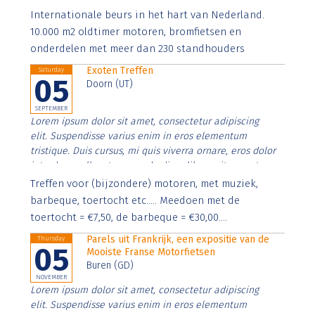
Aenean faucibus nibh et justo cursus id rutrum lorem
Internationale beurs in het hart van Nederland.
imperdiet. Nunc ut sem vitae risus tristique posuere.
10.000 m2 oldtimer motoren, bromfietsen en
onderdelen met meer dan 230 standhouders
Exoten Treffen
Saturday
05
Doorn (UT)
SEPTEMBER
Lorem ipsum dolor sit amet, consectetur adipiscing
elit. Suspendisse varius enim in eros elementum
tristique. Duis cursus, mi quis viverra ornare, eros dolor
interdum nulla, ut commodo diam libero vitae erat.
Aenean faucibus nibh et justo cursus id rutrum lorem
Treffen voor (bijzondere) motoren, met muziek,
imperdiet. Nunc ut sem vitae risus tristique posuere.
barbeque, toertocht etc..... Meedoen met de
toertocht = €7,50, de barbeque = €30,00....
Parels uit Frankrijk, een expositie van de
Thursday
05
Mooiste Franse Motorfietsen
Buren (GD)
NOVEMBER
Lorem ipsum dolor sit amet, consectetur adipiscing
elit. Suspendisse varius enim in eros elementum