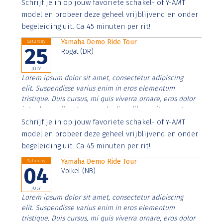
Aenean faucibus nibh et justo cursus id rutrum lorem
Schrijf je in op jouw favoriete schakel- of Y-AMT
imperdiet. Nunc ut sem vitae risus tristique posuere.
model en probeer deze geheel vrijblijvend en onder
begeleiding uit. Ca 45 minuten per rit!
Yamaha Demo Ride Tour
Saturday
25
Rogat (DR)
JULY
Lorem ipsum dolor sit amet, consectetur adipiscing
elit. Suspendisse varius enim in eros elementum
tristique. Duis cursus, mi quis viverra ornare, eros dolor
interdum nulla, ut commodo diam libero vitae erat.
Aenean faucibus nibh et justo cursus id rutrum lorem
Schrijf je in op jouw favoriete schakel- of Y-AMT
imperdiet. Nunc ut sem vitae risus tristique posuere.
model en probeer deze geheel vrijblijvend en onder
begeleiding uit. Ca 45 minuten per rit!
Yamaha Demo Ride Tour
Saturday
04
Volkel (NB)
JULY
Lorem ipsum dolor sit amet, consectetur adipiscing
elit. Suspendisse varius enim in eros elementum
tristique. Duis cursus, mi quis viverra ornare, eros dolor