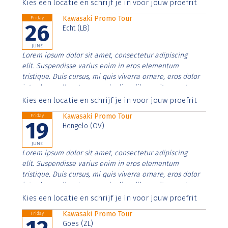
Aenean faucibus nibh et justo cursus id rutrum lorem
Kies een locatie en schrijf je in voor jouw proefrit
imperdiet. Nunc ut sem vitae risus tristique posuere.
Kawasaki Promo Tour
Friday
26
Echt (LB)
JUNE
Lorem ipsum dolor sit amet, consectetur adipiscing
elit. Suspendisse varius enim in eros elementum
tristique. Duis cursus, mi quis viverra ornare, eros dolor
interdum nulla, ut commodo diam libero vitae erat.
Aenean faucibus nibh et justo cursus id rutrum lorem
Kies een locatie en schrijf je in voor jouw proefrit
imperdiet. Nunc ut sem vitae risus tristique posuere.
Kawasaki Promo Tour
Friday
19
Hengelo (OV)
JUNE
Lorem ipsum dolor sit amet, consectetur adipiscing
elit. Suspendisse varius enim in eros elementum
tristique. Duis cursus, mi quis viverra ornare, eros dolor
interdum nulla, ut commodo diam libero vitae erat.
Aenean faucibus nibh et justo cursus id rutrum lorem
Kies een locatie en schrijf je in voor jouw proefrit
imperdiet. Nunc ut sem vitae risus tristique posuere.
Kawasaki Promo Tour
Friday
Goes (ZL)