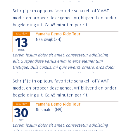
interdum nulla, ut commodo diam libero vitae erat.
Aenean faucibus nibh et justo cursus id rutrum lorem
Schrijf je in op jouw favoriete schakel- of Y-AMT
imperdiet. Nunc ut sem vitae risus tristique posuere.
model en probeer deze geheel vrijblijvend en onder
begeleiding uit. Ca 45 minuten per rit!
Yamaha Demo Ride Tour
Saturday
13
Naaldwijk (ZH)
JUNE
Lorem ipsum dolor sit amet, consectetur adipiscing
elit. Suspendisse varius enim in eros elementum
tristique. Duis cursus, mi quis viverra ornare, eros dolor
interdum nulla, ut commodo diam libero vitae erat.
Aenean faucibus nibh et justo cursus id rutrum lorem
Schrijf je in op jouw favoriete schakel- of Y-AMT
imperdiet. Nunc ut sem vitae risus tristique posuere.
model en probeer deze geheel vrijblijvend en onder
begeleiding uit. Ca 45 minuten per rit!
Yamaha Demo Ride Tour
Saturday
30
Rosmalen (NB)
MAY
Lorem ipsum dolor sit amet, consectetur adipiscing