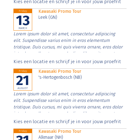
Aenean faucibus nibh et justo cursus id rutrum lorem
Kies een locatie en schrijf je in voor jouw proefrit
imperdiet. Nunc ut sem vitae risus tristique posuere.
Kawasaki Promo Tour
Friday
13
Leek (GN)
MARCH
Lorem ipsum dolor sit amet, consectetur adipiscing
elit. Suspendisse varius enim in eros elementum
tristique. Duis cursus, mi quis viverra ornare, eros dolor
interdum nulla, ut commodo diam libero vitae erat.
Aenean faucibus nibh et justo cursus id rutrum lorem
Kies een locatie en schrijf je in voor jouw proefrit
imperdiet. Nunc ut sem vitae risus tristique posuere.
Kawasaki Promo Tour
Friday
21
's-Hertogenbosch (NB)
AUGUST
Lorem ipsum dolor sit amet, consectetur adipiscing
elit. Suspendisse varius enim in eros elementum
tristique. Duis cursus, mi quis viverra ornare, eros dolor
interdum nulla, ut commodo diam libero vitae erat.
Aenean faucibus nibh et justo cursus id rutrum lorem
Kies een locatie en schrijf je in voor jouw proefrit
imperdiet. Nunc ut sem vitae risus tristique posuere.
Kawasaki Promo Tour
Friday
Alkmaar (NH)