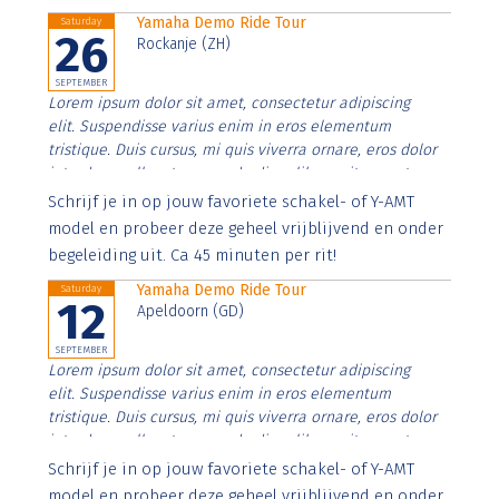
Yamaha Demo Ride Tour
Saturday
26
Rockanje (ZH)
SEPTEMBER
Lorem ipsum dolor sit amet, consectetur adipiscing
elit. Suspendisse varius enim in eros elementum
tristique. Duis cursus, mi quis viverra ornare, eros dolor
interdum nulla, ut commodo diam libero vitae erat.
Aenean faucibus nibh et justo cursus id rutrum lorem
Schrijf je in op jouw favoriete schakel- of Y-AMT
imperdiet. Nunc ut sem vitae risus tristique posuere.
model en probeer deze geheel vrijblijvend en onder
begeleiding uit. Ca 45 minuten per rit!
Yamaha Demo Ride Tour
Saturday
12
Apeldoorn (GD)
SEPTEMBER
Lorem ipsum dolor sit amet, consectetur adipiscing
elit. Suspendisse varius enim in eros elementum
tristique. Duis cursus, mi quis viverra ornare, eros dolor
interdum nulla, ut commodo diam libero vitae erat.
Aenean faucibus nibh et justo cursus id rutrum lorem
Schrijf je in op jouw favoriete schakel- of Y-AMT
imperdiet. Nunc ut sem vitae risus tristique posuere.
model en probeer deze geheel vrijblijvend en onder