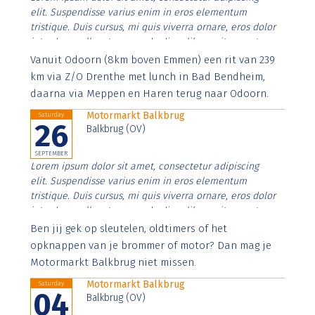
elit. Suspendisse varius enim in eros elementum
tristique. Duis cursus, mi quis viverra ornare, eros dolor
interdum nulla, ut commodo diam libero vitae erat.
Aenean faucibus nibh et justo cursus id rutrum lorem
Vanuit Odoorn (8km boven Emmen) een rit van 239
imperdiet. Nunc ut sem vitae risus tristique posuere.
km via Z/O Drenthe met lunch in Bad Bendheim,
daarna via Meppen en Haren terug naar Odoorn.
Motormarkt Balkbrug
Saturday
26
Balkbrug (OV)
SEPTEMBER
Lorem ipsum dolor sit amet, consectetur adipiscing
elit. Suspendisse varius enim in eros elementum
tristique. Duis cursus, mi quis viverra ornare, eros dolor
interdum nulla, ut commodo diam libero vitae erat.
Aenean faucibus nibh et justo cursus id rutrum lorem
Ben jij gek op sleutelen, oldtimers of het
imperdiet. Nunc ut sem vitae risus tristique posuere.
opknappen van je brommer of motor? Dan mag je
Motormarkt Balkbrug niet missen.
Motormarkt Balkbrug
Saturday
04
Balkbrug (OV)