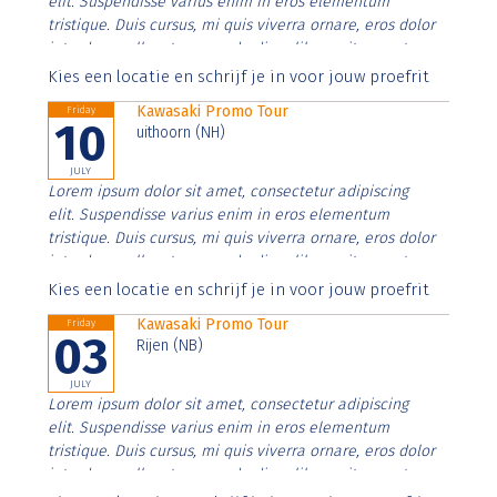
elit. Suspendisse varius enim in eros elementum
tristique. Duis cursus, mi quis viverra ornare, eros dolor
interdum nulla, ut commodo diam libero vitae erat.
Aenean faucibus nibh et justo cursus id rutrum lorem
Kies een locatie en schrijf je in voor jouw proefrit
imperdiet. Nunc ut sem vitae risus tristique posuere.
Kawasaki Promo Tour
Friday
10
uithoorn (NH)
JULY
Lorem ipsum dolor sit amet, consectetur adipiscing
elit. Suspendisse varius enim in eros elementum
tristique. Duis cursus, mi quis viverra ornare, eros dolor
interdum nulla, ut commodo diam libero vitae erat.
Aenean faucibus nibh et justo cursus id rutrum lorem
Kies een locatie en schrijf je in voor jouw proefrit
imperdiet. Nunc ut sem vitae risus tristique posuere.
Kawasaki Promo Tour
Friday
03
Rijen (NB)
JULY
Lorem ipsum dolor sit amet, consectetur adipiscing
elit. Suspendisse varius enim in eros elementum
tristique. Duis cursus, mi quis viverra ornare, eros dolor
interdum nulla, ut commodo diam libero vitae erat.