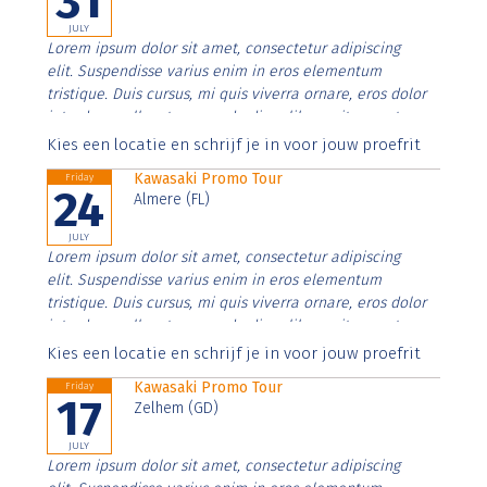
31
JULY
Lorem ipsum dolor sit amet, consectetur adipiscing
elit. Suspendisse varius enim in eros elementum
tristique. Duis cursus, mi quis viverra ornare, eros dolor
interdum nulla, ut commodo diam libero vitae erat.
Aenean faucibus nibh et justo cursus id rutrum lorem
Kies een locatie en schrijf je in voor jouw proefrit
imperdiet. Nunc ut sem vitae risus tristique posuere.
Kawasaki Promo Tour
Friday
24
Almere (FL)
JULY
Lorem ipsum dolor sit amet, consectetur adipiscing
elit. Suspendisse varius enim in eros elementum
tristique. Duis cursus, mi quis viverra ornare, eros dolor
interdum nulla, ut commodo diam libero vitae erat.
Aenean faucibus nibh et justo cursus id rutrum lorem
Kies een locatie en schrijf je in voor jouw proefrit
imperdiet. Nunc ut sem vitae risus tristique posuere.
Kawasaki Promo Tour
Friday
17
Zelhem (GD)
JULY
Lorem ipsum dolor sit amet, consectetur adipiscing