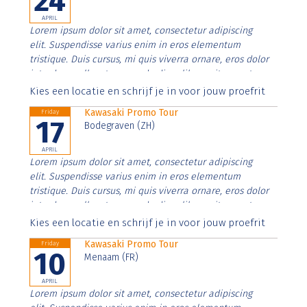
24
APRIL
Lorem ipsum dolor sit amet, consectetur adipiscing
elit. Suspendisse varius enim in eros elementum
tristique. Duis cursus, mi quis viverra ornare, eros dolor
interdum nulla, ut commodo diam libero vitae erat.
Aenean faucibus nibh et justo cursus id rutrum lorem
Kies een locatie en schrijf je in voor jouw proefrit
imperdiet. Nunc ut sem vitae risus tristique posuere.
Kawasaki Promo Tour
Friday
17
Bodegraven (ZH)
APRIL
Lorem ipsum dolor sit amet, consectetur adipiscing
elit. Suspendisse varius enim in eros elementum
tristique. Duis cursus, mi quis viverra ornare, eros dolor
interdum nulla, ut commodo diam libero vitae erat.
Aenean faucibus nibh et justo cursus id rutrum lorem
Kies een locatie en schrijf je in voor jouw proefrit
imperdiet. Nunc ut sem vitae risus tristique posuere.
Kawasaki Promo Tour
Friday
10
Menaam (FR)
APRIL
Lorem ipsum dolor sit amet, consectetur adipiscing