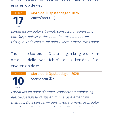
ervaren op de weg.
Morbidelli Opstapdagen 2026
Friday
17
Amersfoort (UT)
APRIL
Lorem ipsum dolor sit amet, consectetur adipiscing
elit. Suspendisse varius enim in eros elementum
tristique. Duis cursus, mi quis viverra ornare, eros dolor
interdum nulla, ut commodo diam libero vitae erat.
Aenean faucibus nibh et justo cursus id rutrum lorem
Tijdens de Morbidelli Opstapdagen krijg je de kans
imperdiet. Nunc ut sem vitae risus tristique posuere.
om de modellen van dichtbij te bekijken én zelf te
ervaren op de weg
Morbidelli Opstapdagen 2026
Friday
10
Coevorden (DR)
APRIL
Lorem ipsum dolor sit amet, consectetur adipiscing
elit. Suspendisse varius enim in eros elementum
tristique. Duis cursus, mi quis viverra ornare, eros dolor
interdum nulla, ut commodo diam libero vitae erat.