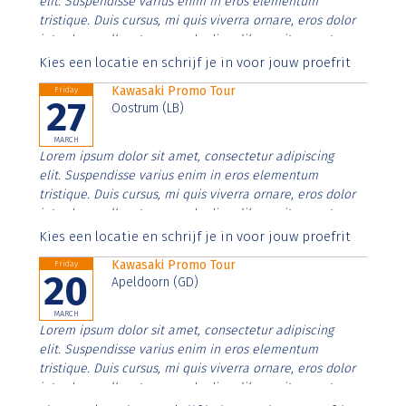
elit. Suspendisse varius enim in eros elementum
tristique. Duis cursus, mi quis viverra ornare, eros dolor
interdum nulla, ut commodo diam libero vitae erat.
Aenean faucibus nibh et justo cursus id rutrum lorem
Kies een locatie en schrijf je in voor jouw proefrit
imperdiet. Nunc ut sem vitae risus tristique posuere.
Kawasaki Promo Tour
Friday
27
Oostrum (LB)
MARCH
Lorem ipsum dolor sit amet, consectetur adipiscing
elit. Suspendisse varius enim in eros elementum
tristique. Duis cursus, mi quis viverra ornare, eros dolor
interdum nulla, ut commodo diam libero vitae erat.
Aenean faucibus nibh et justo cursus id rutrum lorem
Kies een locatie en schrijf je in voor jouw proefrit
imperdiet. Nunc ut sem vitae risus tristique posuere.
Kawasaki Promo Tour
Friday
20
Apeldoorn (GD)
MARCH
Lorem ipsum dolor sit amet, consectetur adipiscing
elit. Suspendisse varius enim in eros elementum
tristique. Duis cursus, mi quis viverra ornare, eros dolor
interdum nulla, ut commodo diam libero vitae erat.