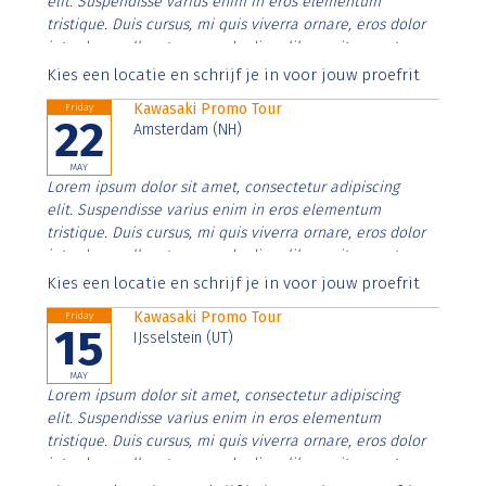
elit. Suspendisse varius enim in eros elementum
tristique. Duis cursus, mi quis viverra ornare, eros dolor
interdum nulla, ut commodo diam libero vitae erat.
Aenean faucibus nibh et justo cursus id rutrum lorem
Kies een locatie en schrijf je in voor jouw proefrit
imperdiet. Nunc ut sem vitae risus tristique posuere.
Kawasaki Promo Tour
Friday
22
Amsterdam (NH)
MAY
Lorem ipsum dolor sit amet, consectetur adipiscing
elit. Suspendisse varius enim in eros elementum
tristique. Duis cursus, mi quis viverra ornare, eros dolor
interdum nulla, ut commodo diam libero vitae erat.
Aenean faucibus nibh et justo cursus id rutrum lorem
Kies een locatie en schrijf je in voor jouw proefrit
imperdiet. Nunc ut sem vitae risus tristique posuere.
Kawasaki Promo Tour
Friday
15
IJsselstein (UT)
MAY
Lorem ipsum dolor sit amet, consectetur adipiscing
elit. Suspendisse varius enim in eros elementum
tristique. Duis cursus, mi quis viverra ornare, eros dolor
interdum nulla, ut commodo diam libero vitae erat.