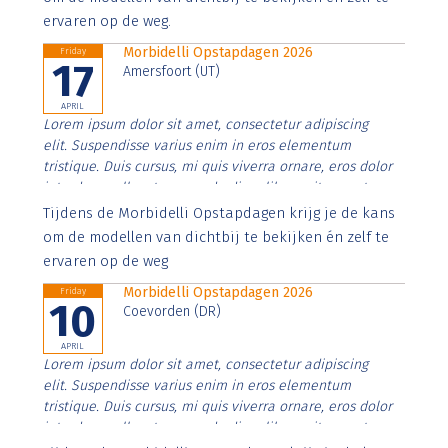
ervaren op de weg.
Morbidelli Opstapdagen 2026
Friday
17
Amersfoort (UT)
APRIL
Lorem ipsum dolor sit amet, consectetur adipiscing
elit. Suspendisse varius enim in eros elementum
tristique. Duis cursus, mi quis viverra ornare, eros dolor
interdum nulla, ut commodo diam libero vitae erat.
Aenean faucibus nibh et justo cursus id rutrum lorem
Tijdens de Morbidelli Opstapdagen krijg je de kans
imperdiet. Nunc ut sem vitae risus tristique posuere.
om de modellen van dichtbij te bekijken én zelf te
ervaren op de weg
Morbidelli Opstapdagen 2026
Friday
10
Coevorden (DR)
APRIL
Lorem ipsum dolor sit amet, consectetur adipiscing
elit. Suspendisse varius enim in eros elementum
tristique. Duis cursus, mi quis viverra ornare, eros dolor
interdum nulla, ut commodo diam libero vitae erat.