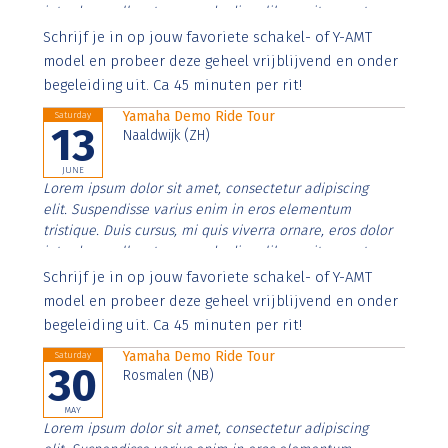
interdum nulla, ut commodo diam libero vitae erat.
Aenean faucibus nibh et justo cursus id rutrum lorem
Schrijf je in op jouw favoriete schakel- of Y-AMT
imperdiet. Nunc ut sem vitae risus tristique posuere.
model en probeer deze geheel vrijblijvend en onder
begeleiding uit. Ca 45 minuten per rit!
Yamaha Demo Ride Tour
Saturday
13
Naaldwijk (ZH)
JUNE
Lorem ipsum dolor sit amet, consectetur adipiscing
elit. Suspendisse varius enim in eros elementum
tristique. Duis cursus, mi quis viverra ornare, eros dolor
interdum nulla, ut commodo diam libero vitae erat.
Aenean faucibus nibh et justo cursus id rutrum lorem
Schrijf je in op jouw favoriete schakel- of Y-AMT
imperdiet. Nunc ut sem vitae risus tristique posuere.
model en probeer deze geheel vrijblijvend en onder
begeleiding uit. Ca 45 minuten per rit!
Yamaha Demo Ride Tour
Saturday
30
Rosmalen (NB)
MAY
Lorem ipsum dolor sit amet, consectetur adipiscing