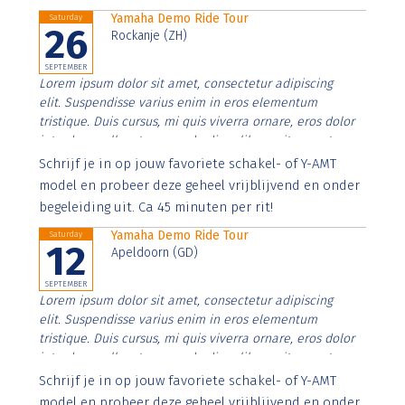
Yamaha Demo Ride Tour
Saturday
26
Rockanje (ZH)
SEPTEMBER
Lorem ipsum dolor sit amet, consectetur adipiscing
elit. Suspendisse varius enim in eros elementum
tristique. Duis cursus, mi quis viverra ornare, eros dolor
interdum nulla, ut commodo diam libero vitae erat.
Aenean faucibus nibh et justo cursus id rutrum lorem
Schrijf je in op jouw favoriete schakel- of Y-AMT
imperdiet. Nunc ut sem vitae risus tristique posuere.
model en probeer deze geheel vrijblijvend en onder
begeleiding uit. Ca 45 minuten per rit!
Yamaha Demo Ride Tour
Saturday
12
Apeldoorn (GD)
SEPTEMBER
Lorem ipsum dolor sit amet, consectetur adipiscing
elit. Suspendisse varius enim in eros elementum
tristique. Duis cursus, mi quis viverra ornare, eros dolor
interdum nulla, ut commodo diam libero vitae erat.
Aenean faucibus nibh et justo cursus id rutrum lorem
Schrijf je in op jouw favoriete schakel- of Y-AMT
imperdiet. Nunc ut sem vitae risus tristique posuere.
model en probeer deze geheel vrijblijvend en onder