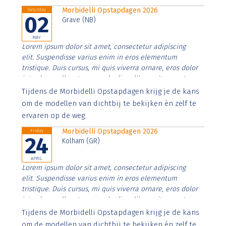
Morbidelli Opstapdagen 2026
Saturday
02
Grave (NB)
MAY
Lorem ipsum dolor sit amet, consectetur adipiscing
elit. Suspendisse varius enim in eros elementum
tristique. Duis cursus, mi quis viverra ornare, eros dolor
interdum nulla, ut commodo diam libero vitae erat.
Aenean faucibus nibh et justo cursus id rutrum lorem
Tijdens de Morbidelli Opstapdagen krijg je de kans
imperdiet. Nunc ut sem vitae risus tristique posuere.
om de modellen van dichtbij te bekijken én zelf te
ervaren op de weg.
Morbidelli Opstapdagen 2026
Friday
24
Kolham (GR)
APRIL
Lorem ipsum dolor sit amet, consectetur adipiscing
elit. Suspendisse varius enim in eros elementum
tristique. Duis cursus, mi quis viverra ornare, eros dolor
interdum nulla, ut commodo diam libero vitae erat.
Aenean faucibus nibh et justo cursus id rutrum lorem
Tijdens de Morbidelli Opstapdagen krijg je de kans
imperdiet. Nunc ut sem vitae risus tristique posuere.
om de modellen van dichtbij te bekijken én zelf te