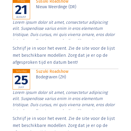
Susuki Roadshow
Friday
21
NIeuw Weerdinge (DR)
AUGUST
Lorem ipsum dolor sit amet, consectetur adipiscing
elit. Suspendisse varius enim in eros elementum
tristique. Duis cursus, mi quis viverra ornare, eros dolor
interdum nulla, ut commodo diam libero vitae erat.
Aenean faucibus nibh et justo cursus id rutrum lorem
Schrijf je in voor het event. Zie de site voor de lijst
imperdiet. Nunc ut sem vitae risus tristique posuere.
met beschikbare modellen. Zorg dat je er op de
afgesproken tijd en datum bent!
Suzuki Roadshow
Saturday
25
Bodegraven (ZH)
JULY
Lorem ipsum dolor sit amet, consectetur adipiscing
elit. Suspendisse varius enim in eros elementum
tristique. Duis cursus, mi quis viverra ornare, eros dolor
interdum nulla, ut commodo diam libero vitae erat.
Aenean faucibus nibh et justo cursus id rutrum lorem
Schrijf je in voor het event. Zie de site voor de lijst
imperdiet. Nunc ut sem vitae risus tristique posuere.
met beschikbare modellen. Zorg dat je er op de