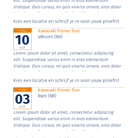
elit. Suspendisse varius enim in eros elementum
tristique. Duis cursus, mi quis viverra ornare, eros dolor
interdum nulla, ut commodo diam libero vitae erat.
Aenean faucibus nibh et justo cursus id rutrum lorem
Kies een locatie en schrijf je in voor jouw proefrit
imperdiet. Nunc ut sem vitae risus tristique posuere.
Kawasaki Promo Tour
Friday
10
uithoorn (NH)
JULY
Lorem ipsum dolor sit amet, consectetur adipiscing
elit. Suspendisse varius enim in eros elementum
tristique. Duis cursus, mi quis viverra ornare, eros dolor
interdum nulla, ut commodo diam libero vitae erat.
Aenean faucibus nibh et justo cursus id rutrum lorem
Kies een locatie en schrijf je in voor jouw proefrit
imperdiet. Nunc ut sem vitae risus tristique posuere.
Kawasaki Promo Tour
Friday
03
Rijen (NB)
JULY
Lorem ipsum dolor sit amet, consectetur adipiscing
elit. Suspendisse varius enim in eros elementum
tristique. Duis cursus, mi quis viverra ornare, eros dolor
interdum nulla, ut commodo diam libero vitae erat.