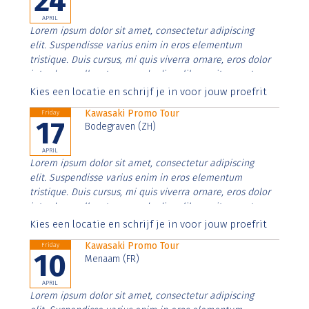
24
APRIL
Lorem ipsum dolor sit amet, consectetur adipiscing
elit. Suspendisse varius enim in eros elementum
tristique. Duis cursus, mi quis viverra ornare, eros dolor
interdum nulla, ut commodo diam libero vitae erat.
Aenean faucibus nibh et justo cursus id rutrum lorem
Kies een locatie en schrijf je in voor jouw proefrit
imperdiet. Nunc ut sem vitae risus tristique posuere.
Kawasaki Promo Tour
Friday
17
Bodegraven (ZH)
APRIL
Lorem ipsum dolor sit amet, consectetur adipiscing
elit. Suspendisse varius enim in eros elementum
tristique. Duis cursus, mi quis viverra ornare, eros dolor
interdum nulla, ut commodo diam libero vitae erat.
Aenean faucibus nibh et justo cursus id rutrum lorem
Kies een locatie en schrijf je in voor jouw proefrit
imperdiet. Nunc ut sem vitae risus tristique posuere.
Kawasaki Promo Tour
Friday
10
Menaam (FR)
APRIL
Lorem ipsum dolor sit amet, consectetur adipiscing