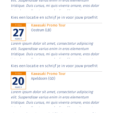
elit. Suspendisse varius enim in eros elementum
tristique. Duis cursus, mi quis viverra ornare, eros dolor
interdum nulla, ut commodo diam libero vitae erat.
Aenean faucibus nibh et justo cursus id rutrum lorem
Kies een locatie en schrijf je in voor jouw proefrit
imperdiet. Nunc ut sem vitae risus tristique posuere.
Kawasaki Promo Tour
Friday
27
Oostrum (LB)
MARCH
Lorem ipsum dolor sit amet, consectetur adipiscing
elit. Suspendisse varius enim in eros elementum
tristique. Duis cursus, mi quis viverra ornare, eros dolor
interdum nulla, ut commodo diam libero vitae erat.
Aenean faucibus nibh et justo cursus id rutrum lorem
Kies een locatie en schrijf je in voor jouw proefrit
imperdiet. Nunc ut sem vitae risus tristique posuere.
Kawasaki Promo Tour
Friday
20
Apeldoorn (GD)
MARCH
Lorem ipsum dolor sit amet, consectetur adipiscing
elit. Suspendisse varius enim in eros elementum
tristique. Duis cursus, mi quis viverra ornare, eros dolor
interdum nulla, ut commodo diam libero vitae erat.