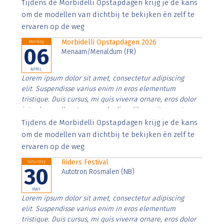
Aenean faucibus nibh et justo cursus id rutrum lorem
Tijdens de Morbidelli Opstapdagen krijg je de kans
imperdiet. Nunc ut sem vitae risus tristique posuere.
om de modellen van dichtbij te bekijken én zelf te
ervaren op de weg
Morbidelli Opstapdagen 2026
Monday
06
Menaam/Menaldum (FR)
APRIL
Lorem ipsum dolor sit amet, consectetur adipiscing
elit. Suspendisse varius enim in eros elementum
tristique. Duis cursus, mi quis viverra ornare, eros dolor
interdum nulla, ut commodo diam libero vitae erat.
Aenean faucibus nibh et justo cursus id rutrum lorem
Tijdens de Morbidelli Opstapdagen krijg je de kans
imperdiet. Nunc ut sem vitae risus tristique posuere.
om de modellen van dichtbij te bekijken én zelf te
ervaren op de weg.
Riders Festival
Saturday
30
Autotron Rosmalen (NB)
MAY
Lorem ipsum dolor sit amet, consectetur adipiscing
elit. Suspendisse varius enim in eros elementum
tristique. Duis cursus, mi quis viverra ornare, eros dolor