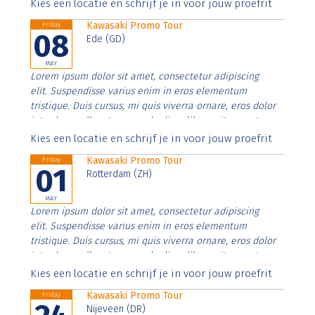
Aenean faucibus nibh et justo cursus id rutrum lorem
Kies een locatie en schrijf je in voor jouw proefrit
imperdiet. Nunc ut sem vitae risus tristique posuere.
Kawasaki Promo Tour
Friday
08
Ede (GD)
MAY
Lorem ipsum dolor sit amet, consectetur adipiscing
elit. Suspendisse varius enim in eros elementum
tristique. Duis cursus, mi quis viverra ornare, eros dolor
interdum nulla, ut commodo diam libero vitae erat.
Aenean faucibus nibh et justo cursus id rutrum lorem
Kies een locatie en schrijf je in voor jouw proefrit
imperdiet. Nunc ut sem vitae risus tristique posuere.
Kawasaki Promo Tour
Friday
01
Rotterdam (ZH)
MAY
Lorem ipsum dolor sit amet, consectetur adipiscing
elit. Suspendisse varius enim in eros elementum
tristique. Duis cursus, mi quis viverra ornare, eros dolor
interdum nulla, ut commodo diam libero vitae erat.
Aenean faucibus nibh et justo cursus id rutrum lorem
Kies een locatie en schrijf je in voor jouw proefrit
imperdiet. Nunc ut sem vitae risus tristique posuere.
Kawasaki Promo Tour
Friday
Nijeveen (DR)