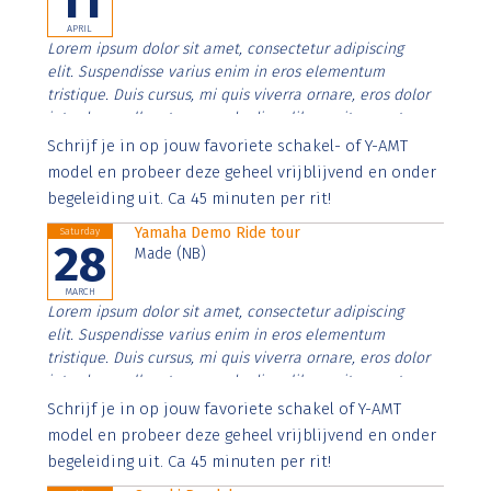
11
APRIL
Lorem ipsum dolor sit amet, consectetur adipiscing
elit. Suspendisse varius enim in eros elementum
tristique. Duis cursus, mi quis viverra ornare, eros dolor
interdum nulla, ut commodo diam libero vitae erat.
Aenean faucibus nibh et justo cursus id rutrum lorem
Schrijf je in op jouw favoriete schakel- of Y-AMT
imperdiet. Nunc ut sem vitae risus tristique posuere.
model en probeer deze geheel vrijblijvend en onder
begeleiding uit. Ca 45 minuten per rit!
Yamaha Demo Ride tour
Saturday
28
Made (NB)
MARCH
Lorem ipsum dolor sit amet, consectetur adipiscing
elit. Suspendisse varius enim in eros elementum
tristique. Duis cursus, mi quis viverra ornare, eros dolor
interdum nulla, ut commodo diam libero vitae erat.
Aenean faucibus nibh et justo cursus id rutrum lorem
Schrijf je in op jouw favoriete schakel of Y-AMT
imperdiet. Nunc ut sem vitae risus tristique posuere.
model en probeer deze geheel vrijblijvend en onder
begeleiding uit. Ca 45 minuten per rit!