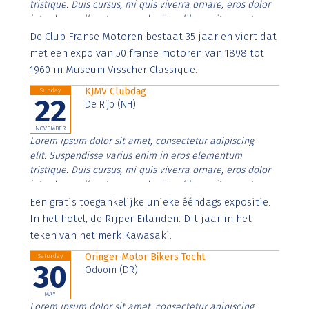
tristique. Duis cursus, mi quis viverra ornare, eros dolor
interdum nulla, ut commodo diam libero vitae erat.
Aenean faucibus nibh et justo cursus id rutrum lorem
De Club Franse Motoren bestaat 35 jaar en viert dat
imperdiet. Nunc ut sem vitae risus tristique posuere.
met een expo van 50 franse motoren van 1898 tot
1960 in Museum Visscher Classique.
KJMV Clubdag
Sunday
22
De Rijp (NH)
NOVEMBER
Lorem ipsum dolor sit amet, consectetur adipiscing
elit. Suspendisse varius enim in eros elementum
tristique. Duis cursus, mi quis viverra ornare, eros dolor
interdum nulla, ut commodo diam libero vitae erat.
Aenean faucibus nibh et justo cursus id rutrum lorem
Een gratis toegankelijke unieke ééndags expositie.
imperdiet. Nunc ut sem vitae risus tristique posuere.
In het hotel, de Rijper Eilanden. Dit jaar in het
teken van het merk Kawasaki.
Oringer Motor Bikers Tocht
Saturday
30
Odoorn (DR)
MAY
Lorem ipsum dolor sit amet, consectetur adipiscing