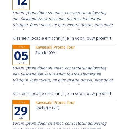
12
JUNE
Lorem ipsum dolor sit amet, consectetur adipiscing
elit. Suspendisse varius enim in eros elementum
tristique. Duis cursus, mi quis viverra ornare, eros dolor
interdum nulla, ut commodo diam libero vitae erat.
Aenean faucibus nibh et justo cursus id rutrum lorem
Kies een locatie en schrijf je in voor jouw proefrit
imperdiet. Nunc ut sem vitae risus tristique posuere.
Kawasaki Promo Tour
Friday
05
Zwolle (OV)
JUNE
Lorem ipsum dolor sit amet, consectetur adipiscing
elit. Suspendisse varius enim in eros elementum
tristique. Duis cursus, mi quis viverra ornare, eros dolor
interdum nulla, ut commodo diam libero vitae erat.
Aenean faucibus nibh et justo cursus id rutrum lorem
Kies een locatie en schrijf je in voor jouw proefrit
imperdiet. Nunc ut sem vitae risus tristique posuere.
Kawasaki Promo Tour
Friday
29
Rockanje (ZH)
MAY
Lorem ipsum dolor sit amet, consectetur adipiscing