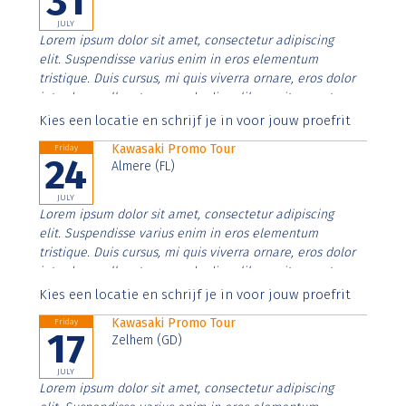
31
JULY
Lorem ipsum dolor sit amet, consectetur adipiscing
elit. Suspendisse varius enim in eros elementum
tristique. Duis cursus, mi quis viverra ornare, eros dolor
interdum nulla, ut commodo diam libero vitae erat.
Aenean faucibus nibh et justo cursus id rutrum lorem
Kies een locatie en schrijf je in voor jouw proefrit
imperdiet. Nunc ut sem vitae risus tristique posuere.
Kawasaki Promo Tour
Friday
24
Almere (FL)
JULY
Lorem ipsum dolor sit amet, consectetur adipiscing
elit. Suspendisse varius enim in eros elementum
tristique. Duis cursus, mi quis viverra ornare, eros dolor
interdum nulla, ut commodo diam libero vitae erat.
Aenean faucibus nibh et justo cursus id rutrum lorem
Kies een locatie en schrijf je in voor jouw proefrit
imperdiet. Nunc ut sem vitae risus tristique posuere.
Kawasaki Promo Tour
Friday
17
Zelhem (GD)
JULY
Lorem ipsum dolor sit amet, consectetur adipiscing