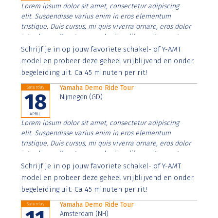
Lorem ipsum dolor sit amet, consectetur adipiscing
elit. Suspendisse varius enim in eros elementum
tristique. Duis cursus, mi quis viverra ornare, eros dolor
interdum nulla, ut commodo diam libero vitae erat.
Aenean faucibus nibh et justo cursus id rutrum lorem
Schrijf je in op jouw favoriete schakel- of Y-AMT
imperdiet. Nunc ut sem vitae risus tristique posuere.
model en probeer deze geheel vrijblijvend en onder
begeleiding uit. Ca 45 minuten per rit!
Yamaha Demo Ride Tour
Saturday
18
Nijmegen (GD)
APRIL
Lorem ipsum dolor sit amet, consectetur adipiscing
elit. Suspendisse varius enim in eros elementum
tristique. Duis cursus, mi quis viverra ornare, eros dolor
interdum nulla, ut commodo diam libero vitae erat.
Aenean faucibus nibh et justo cursus id rutrum lorem
Schrijf je in op jouw favoriete schakel- of Y-AMT
imperdiet. Nunc ut sem vitae risus tristique posuere.
model en probeer deze geheel vrijblijvend en onder
begeleiding uit. Ca 45 minuten per rit!
Yamaha Demo Ride Tour
Saturday
Amsterdam (NH)