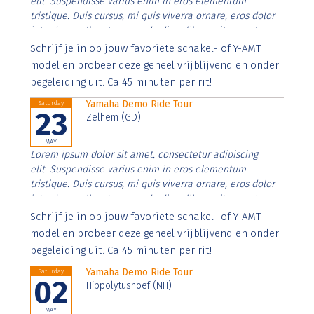
elit. Suspendisse varius enim in eros elementum
tristique. Duis cursus, mi quis viverra ornare, eros dolor
interdum nulla, ut commodo diam libero vitae erat.
Aenean faucibus nibh et justo cursus id rutrum lorem
Schrijf je in op jouw favoriete schakel- of Y-AMT
imperdiet. Nunc ut sem vitae risus tristique posuere.
model en probeer deze geheel vrijblijvend en onder
begeleiding uit. Ca 45 minuten per rit!
Yamaha Demo Ride Tour
Saturday
23
Zelhem (GD)
MAY
Lorem ipsum dolor sit amet, consectetur adipiscing
elit. Suspendisse varius enim in eros elementum
tristique. Duis cursus, mi quis viverra ornare, eros dolor
interdum nulla, ut commodo diam libero vitae erat.
Aenean faucibus nibh et justo cursus id rutrum lorem
Schrijf je in op jouw favoriete schakel- of Y-AMT
imperdiet. Nunc ut sem vitae risus tristique posuere.
model en probeer deze geheel vrijblijvend en onder
begeleiding uit. Ca 45 minuten per rit!
Yamaha Demo Ride Tour
Saturday
02
Hippolytushoef (NH)
MAY