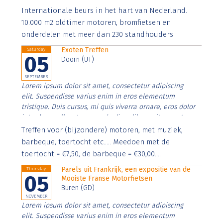
Aenean faucibus nibh et justo cursus id rutrum lorem
Internationale beurs in het hart van Nederland.
imperdiet. Nunc ut sem vitae risus tristique posuere.
10.000 m2 oldtimer motoren, bromfietsen en
onderdelen met meer dan 230 standhouders
Exoten Treffen
Saturday
05
Doorn (UT)
SEPTEMBER
Lorem ipsum dolor sit amet, consectetur adipiscing
elit. Suspendisse varius enim in eros elementum
tristique. Duis cursus, mi quis viverra ornare, eros dolor
interdum nulla, ut commodo diam libero vitae erat.
Aenean faucibus nibh et justo cursus id rutrum lorem
Treffen voor (bijzondere) motoren, met muziek,
imperdiet. Nunc ut sem vitae risus tristique posuere.
barbeque, toertocht etc..... Meedoen met de
toertocht = €7,50, de barbeque = €30,00....
Parels uit Frankrijk, een expositie van de
Thursday
05
Mooiste Franse Motorfietsen
Buren (GD)
NOVEMBER
Lorem ipsum dolor sit amet, consectetur adipiscing
elit. Suspendisse varius enim in eros elementum