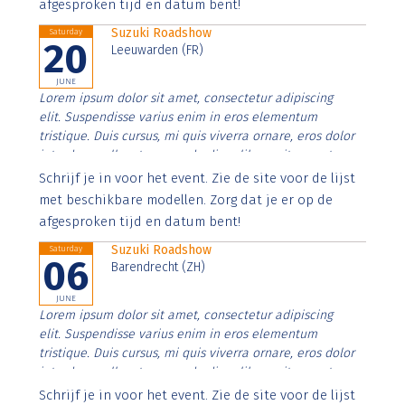
afgesproken tijd en datum bent!
Suzuki Roadshow
Saturday
20
Leeuwarden (FR)
JUNE
Lorem ipsum dolor sit amet, consectetur adipiscing
elit. Suspendisse varius enim in eros elementum
tristique. Duis cursus, mi quis viverra ornare, eros dolor
interdum nulla, ut commodo diam libero vitae erat.
Aenean faucibus nibh et justo cursus id rutrum lorem
Schrijf je in voor het event. Zie de site voor de lijst
imperdiet. Nunc ut sem vitae risus tristique posuere.
met beschikbare modellen. Zorg dat je er op de
afgesproken tijd en datum bent!
Suzuki Roadshow
Saturday
06
Barendrecht (ZH)
JUNE
Lorem ipsum dolor sit amet, consectetur adipiscing
elit. Suspendisse varius enim in eros elementum
tristique. Duis cursus, mi quis viverra ornare, eros dolor
interdum nulla, ut commodo diam libero vitae erat.
Aenean faucibus nibh et justo cursus id rutrum lorem
Schrijf je in voor het event. Zie de site voor de lijst