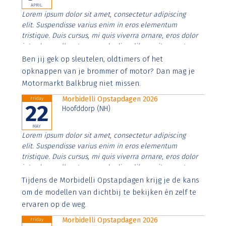
APRIL
Lorem ipsum dolor sit amet, consectetur adipiscing
elit. Suspendisse varius enim in eros elementum
tristique. Duis cursus, mi quis viverra ornare, eros dolor
interdum nulla, ut commodo diam libero vitae erat.
Aenean faucibus nibh et justo cursus id rutrum lorem
Ben jij gek op sleutelen, oldtimers of het
imperdiet. Nunc ut sem vitae risus tristique posuere.
opknappen van je brommer of motor? Dan mag je
Motormarkt Balkbrug niet missen.
Morbidelli Opstapdagen 2026
Friday
22
Hoofddorp (NH)
MAY
Lorem ipsum dolor sit amet, consectetur adipiscing
elit. Suspendisse varius enim in eros elementum
tristique. Duis cursus, mi quis viverra ornare, eros dolor
interdum nulla, ut commodo diam libero vitae erat.
Aenean faucibus nibh et justo cursus id rutrum lorem
Tijdens de Morbidelli Opstapdagen krijg je de kans
imperdiet. Nunc ut sem vitae risus tristique posuere.
om de modellen van dichtbij te bekijken én zelf te
ervaren op de weg.
Morbidelli Opstapdagen 2026
Friday