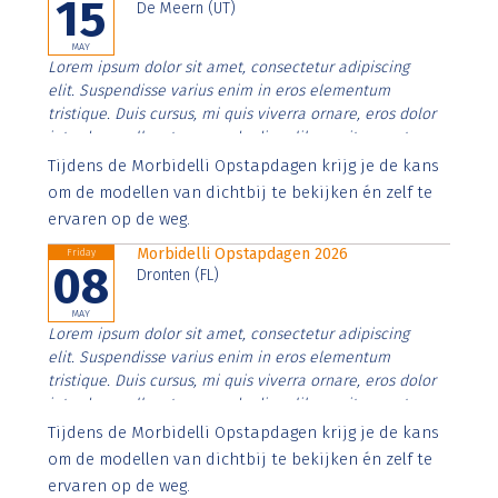
15
De Meern (UT)
MAY
Lorem ipsum dolor sit amet, consectetur adipiscing
elit. Suspendisse varius enim in eros elementum
tristique. Duis cursus, mi quis viverra ornare, eros dolor
interdum nulla, ut commodo diam libero vitae erat.
Aenean faucibus nibh et justo cursus id rutrum lorem
Tijdens de Morbidelli Opstapdagen krijg je de kans
imperdiet. Nunc ut sem vitae risus tristique posuere.
om de modellen van dichtbij te bekijken én zelf te
ervaren op de weg.
Morbidelli Opstapdagen 2026
Friday
08
Dronten (FL)
MAY
Lorem ipsum dolor sit amet, consectetur adipiscing
elit. Suspendisse varius enim in eros elementum
tristique. Duis cursus, mi quis viverra ornare, eros dolor
interdum nulla, ut commodo diam libero vitae erat.
Aenean faucibus nibh et justo cursus id rutrum lorem
Tijdens de Morbidelli Opstapdagen krijg je de kans
imperdiet. Nunc ut sem vitae risus tristique posuere.
om de modellen van dichtbij te bekijken én zelf te
ervaren op de weg.