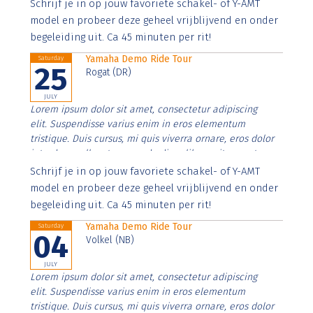
Aenean faucibus nibh et justo cursus id rutrum lorem
Schrijf je in op jouw favoriete schakel- of Y-AMT
imperdiet. Nunc ut sem vitae risus tristique posuere.
model en probeer deze geheel vrijblijvend en onder
begeleiding uit. Ca 45 minuten per rit!
Yamaha Demo Ride Tour
Saturday
25
Rogat (DR)
JULY
Lorem ipsum dolor sit amet, consectetur adipiscing
elit. Suspendisse varius enim in eros elementum
tristique. Duis cursus, mi quis viverra ornare, eros dolor
interdum nulla, ut commodo diam libero vitae erat.
Aenean faucibus nibh et justo cursus id rutrum lorem
Schrijf je in op jouw favoriete schakel- of Y-AMT
imperdiet. Nunc ut sem vitae risus tristique posuere.
model en probeer deze geheel vrijblijvend en onder
begeleiding uit. Ca 45 minuten per rit!
Yamaha Demo Ride Tour
Saturday
04
Volkel (NB)
JULY
Lorem ipsum dolor sit amet, consectetur adipiscing
elit. Suspendisse varius enim in eros elementum
tristique. Duis cursus, mi quis viverra ornare, eros dolor