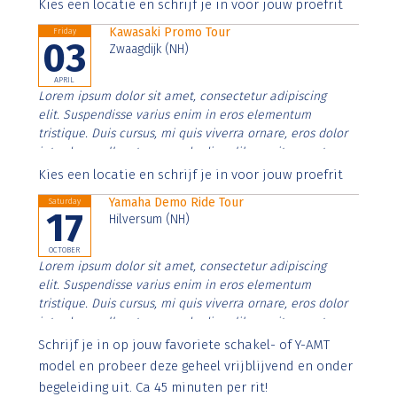
Aenean faucibus nibh et justo cursus id rutrum lorem
Kies een locatie en schrijf je in voor jouw proefrit
imperdiet. Nunc ut sem vitae risus tristique posuere.
Kawasaki Promo Tour
Friday
03
Zwaagdijk (NH)
APRIL
Lorem ipsum dolor sit amet, consectetur adipiscing
elit. Suspendisse varius enim in eros elementum
tristique. Duis cursus, mi quis viverra ornare, eros dolor
interdum nulla, ut commodo diam libero vitae erat.
Aenean faucibus nibh et justo cursus id rutrum lorem
Kies een locatie en schrijf je in voor jouw proefrit
imperdiet. Nunc ut sem vitae risus tristique posuere.
Yamaha Demo Ride Tour
Saturday
17
Hilversum (NH)
OCTOBER
Lorem ipsum dolor sit amet, consectetur adipiscing
elit. Suspendisse varius enim in eros elementum
tristique. Duis cursus, mi quis viverra ornare, eros dolor
interdum nulla, ut commodo diam libero vitae erat.
Aenean faucibus nibh et justo cursus id rutrum lorem
Schrijf je in op jouw favoriete schakel- of Y-AMT
imperdiet. Nunc ut sem vitae risus tristique posuere.
model en probeer deze geheel vrijblijvend en onder
begeleiding uit. Ca 45 minuten per rit!