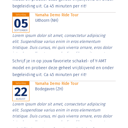
begeleiding uit. Ca 45 minuten per rit!
Yamaha Demo Ride Tour
Saturday
05
Uithoorn (NH)
SEPTEMBER
Lorem ipsum dolor sit amet, consectetur adipiscing
elit. Suspendisse varius enim in eros elementum
tristique. Duis cursus, mi quis viverra ornare, eros dolor
interdum nulla, ut commodo diam libero vitae erat.
Aenean faucibus nibh et justo cursus id rutrum lorem
Schrijf je in op jouw favoriete schakel- of Y-AMT
imperdiet. Nunc ut sem vitae risus tristique posuere.
model en probeer deze geheel vrijblijvend en onder
begeleiding uit. Ca 45 minuten per rit!
Yamaha Demo Ride Tour
Saturday
22
Bodegaven (ZH)
AUGUST
Lorem ipsum dolor sit amet, consectetur adipiscing
elit. Suspendisse varius enim in eros elementum
tristique. Duis cursus, mi quis viverra ornare, eros dolor
interdum nulla, ut commodo diam libero vitae erat.