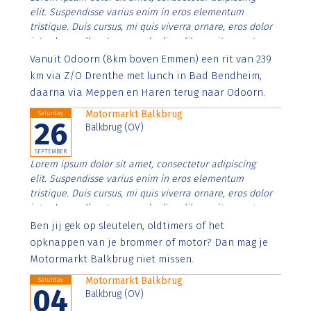
elit. Suspendisse varius enim in eros elementum
tristique. Duis cursus, mi quis viverra ornare, eros dolor
interdum nulla, ut commodo diam libero vitae erat.
Aenean faucibus nibh et justo cursus id rutrum lorem
Vanuit Odoorn (8km boven Emmen) een rit van 239
imperdiet. Nunc ut sem vitae risus tristique posuere.
km via Z/O Drenthe met lunch in Bad Bendheim,
daarna via Meppen en Haren terug naar Odoorn.
Motormarkt Balkbrug
Saturday
26
Balkbrug (OV)
SEPTEMBER
Lorem ipsum dolor sit amet, consectetur adipiscing
elit. Suspendisse varius enim in eros elementum
tristique. Duis cursus, mi quis viverra ornare, eros dolor
interdum nulla, ut commodo diam libero vitae erat.
Aenean faucibus nibh et justo cursus id rutrum lorem
Ben jij gek op sleutelen, oldtimers of het
imperdiet. Nunc ut sem vitae risus tristique posuere.
opknappen van je brommer of motor? Dan mag je
Motormarkt Balkbrug niet missen.
Motormarkt Balkbrug
Saturday
04
Balkbrug (OV)