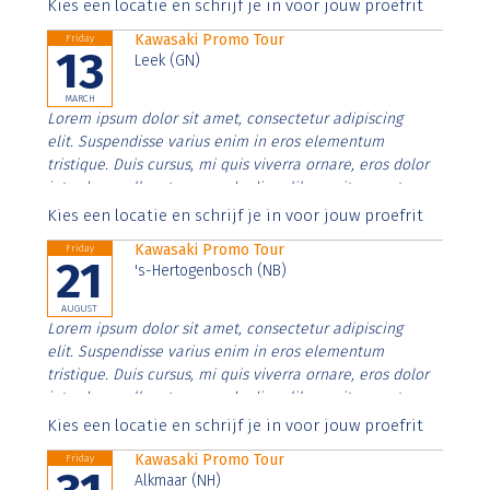
Aenean faucibus nibh et justo cursus id rutrum lorem
Kies een locatie en schrijf je in voor jouw proefrit
imperdiet. Nunc ut sem vitae risus tristique posuere.
Kawasaki Promo Tour
Friday
13
Leek (GN)
MARCH
Lorem ipsum dolor sit amet, consectetur adipiscing
elit. Suspendisse varius enim in eros elementum
tristique. Duis cursus, mi quis viverra ornare, eros dolor
interdum nulla, ut commodo diam libero vitae erat.
Aenean faucibus nibh et justo cursus id rutrum lorem
Kies een locatie en schrijf je in voor jouw proefrit
imperdiet. Nunc ut sem vitae risus tristique posuere.
Kawasaki Promo Tour
Friday
21
's-Hertogenbosch (NB)
AUGUST
Lorem ipsum dolor sit amet, consectetur adipiscing
elit. Suspendisse varius enim in eros elementum
tristique. Duis cursus, mi quis viverra ornare, eros dolor
interdum nulla, ut commodo diam libero vitae erat.
Aenean faucibus nibh et justo cursus id rutrum lorem
Kies een locatie en schrijf je in voor jouw proefrit
imperdiet. Nunc ut sem vitae risus tristique posuere.
Kawasaki Promo Tour
Friday
Alkmaar (NH)