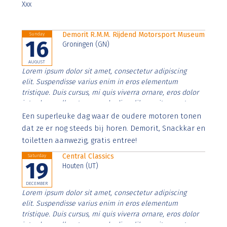
Xxx
Demorit R.M.M. Rijdend Motorsport Museum
Sunday
16
Groningen (GN)
AUGUST
Lorem ipsum dolor sit amet, consectetur adipiscing
elit. Suspendisse varius enim in eros elementum
tristique. Duis cursus, mi quis viverra ornare, eros dolor
interdum nulla, ut commodo diam libero vitae erat.
Aenean faucibus nibh et justo cursus id rutrum lorem
Een superleuke dag waar de oudere motoren tonen
imperdiet. Nunc ut sem vitae risus tristique posuere.
dat ze er nog steeds bij horen. Demorit, Snackkar en
toiletten aanwezig, gratis entree!
Central Classics
Saturday
19
Houten (UT)
DECEMBER
Lorem ipsum dolor sit amet, consectetur adipiscing
elit. Suspendisse varius enim in eros elementum
tristique. Duis cursus, mi quis viverra ornare, eros dolor
interdum nulla, ut commodo diam libero vitae erat.