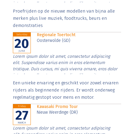
interdum nulla, ut commodo diam libero vitae erat.
Aenean faucibus nibh et justo cursus id rutrum lorem
Proefrijden op de nieuwe modellen van bijna alle
imperdiet. Nunc ut sem vitae risus tristique posuere.
merken plus live muziek, foodtrucks, beurs en
demonstraties
Regionale Toertocht
Saturday
20
Oosterwolde (GD)
JUNE
Lorem ipsum dolor sit amet, consectetur adipiscing
elit. Suspendisse varius enim in eros elementum
tristique. Duis cursus, mi quis viverra ornare, eros dolor
interdum nulla, ut commodo diam libero vitae erat.
Aenean faucibus nibh et justo cursus id rutrum lorem
Een unieke ervaring en geschikt voor zowel ervaren
imperdiet. Nunc ut sem vitae risus tristique posuere.
rijders als beginnende rijders. Er wordt onderweg
regelmatig gestopt voor mens en motor.
Kawasaki Promo Tour
Friday
27
Nieuw Weerdinge (DR)
MARCH
Lorem ipsum dolor sit amet, consectetur adipiscing