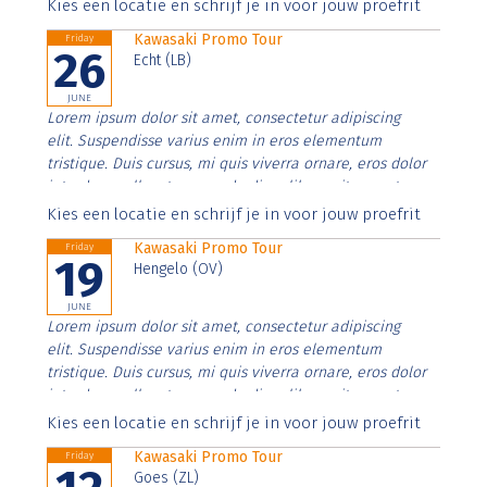
Aenean faucibus nibh et justo cursus id rutrum lorem
Kies een locatie en schrijf je in voor jouw proefrit
imperdiet. Nunc ut sem vitae risus tristique posuere.
Kawasaki Promo Tour
Friday
26
Echt (LB)
JUNE
Lorem ipsum dolor sit amet, consectetur adipiscing
elit. Suspendisse varius enim in eros elementum
tristique. Duis cursus, mi quis viverra ornare, eros dolor
interdum nulla, ut commodo diam libero vitae erat.
Aenean faucibus nibh et justo cursus id rutrum lorem
Kies een locatie en schrijf je in voor jouw proefrit
imperdiet. Nunc ut sem vitae risus tristique posuere.
Kawasaki Promo Tour
Friday
19
Hengelo (OV)
JUNE
Lorem ipsum dolor sit amet, consectetur adipiscing
elit. Suspendisse varius enim in eros elementum
tristique. Duis cursus, mi quis viverra ornare, eros dolor
interdum nulla, ut commodo diam libero vitae erat.
Aenean faucibus nibh et justo cursus id rutrum lorem
Kies een locatie en schrijf je in voor jouw proefrit
imperdiet. Nunc ut sem vitae risus tristique posuere.
Kawasaki Promo Tour
Friday
Goes (ZL)