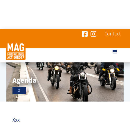
Contact
Agenda
X
Xxx