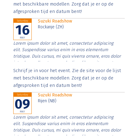
imperdiet. Nunc ut sem vitae risus tristique posuere.
met beschikbare modellen. Zorg dat je er op de
afgesproken tijd en datum bent!
Suzuki Roadshow
Saturday
16
Rockanje (ZH)
MAY
Lorem ipsum dolor sit amet, consectetur adipiscing
elit. Suspendisse varius enim in eros elementum
tristique. Duis cursus, mi quis viverra ornare, eros dolor
interdum nulla, ut commodo diam libero vitae erat.
Aenean faucibus nibh et justo cursus id rutrum lorem
Schrijf je in voor het event. Zie de site voor de lijst
imperdiet. Nunc ut sem vitae risus tristique posuere.
met beschikbare modellen. Zorg dat je er op de
afgesproken tijd en datum bent!
Suzuki Roadshow
Saturday
09
Rijen (NB)
MAY
Lorem ipsum dolor sit amet, consectetur adipiscing
elit. Suspendisse varius enim in eros elementum
tristique. Duis cursus, mi quis viverra ornare, eros dolor
interdum nulla, ut commodo diam libero vitae erat.