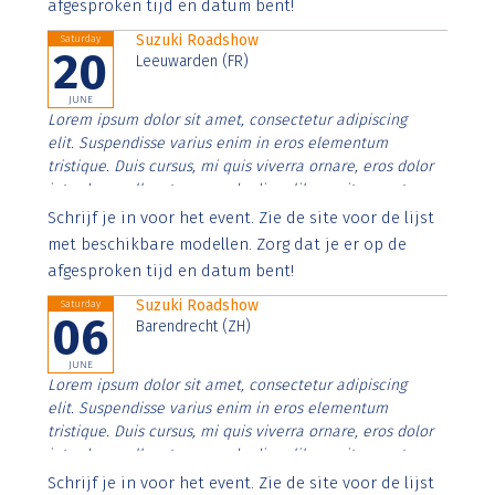
afgesproken tijd en datum bent!
Suzuki Roadshow
Saturday
20
Leeuwarden (FR)
JUNE
Lorem ipsum dolor sit amet, consectetur adipiscing
elit. Suspendisse varius enim in eros elementum
tristique. Duis cursus, mi quis viverra ornare, eros dolor
interdum nulla, ut commodo diam libero vitae erat.
Aenean faucibus nibh et justo cursus id rutrum lorem
Schrijf je in voor het event. Zie de site voor de lijst
imperdiet. Nunc ut sem vitae risus tristique posuere.
met beschikbare modellen. Zorg dat je er op de
afgesproken tijd en datum bent!
Suzuki Roadshow
Saturday
06
Barendrecht (ZH)
JUNE
Lorem ipsum dolor sit amet, consectetur adipiscing
elit. Suspendisse varius enim in eros elementum
tristique. Duis cursus, mi quis viverra ornare, eros dolor
interdum nulla, ut commodo diam libero vitae erat.
Aenean faucibus nibh et justo cursus id rutrum lorem
Schrijf je in voor het event. Zie de site voor de lijst