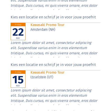
elit. Suspendisse varius enim in eros elementum
tristique. Duis cursus, mi quis viverra ornare, eros dolor
interdum nulla, ut commodo diam libero vitae erat.
Aenean faucibus nibh et justo cursus id rutrum lorem
Kies een locatie en schrijf je in voor jouw proefrit
imperdiet. Nunc ut sem vitae risus tristique posuere.
Kawasaki Promo Tour
Friday
22
Amsterdam (NH)
MAY
Lorem ipsum dolor sit amet, consectetur adipiscing
elit. Suspendisse varius enim in eros elementum
tristique. Duis cursus, mi quis viverra ornare, eros dolor
interdum nulla, ut commodo diam libero vitae erat.
Aenean faucibus nibh et justo cursus id rutrum lorem
Kies een locatie en schrijf je in voor jouw proefrit
imperdiet. Nunc ut sem vitae risus tristique posuere.
Kawasaki Promo Tour
Friday
15
IJsselstein (UT)
MAY
Lorem ipsum dolor sit amet, consectetur adipiscing
elit. Suspendisse varius enim in eros elementum
tristique. Duis cursus, mi quis viverra ornare, eros dolor
interdum nulla, ut commodo diam libero vitae erat.