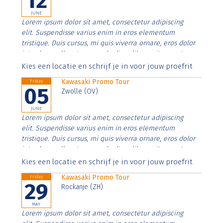
12
JUNE
Lorem ipsum dolor sit amet, consectetur adipiscing
elit. Suspendisse varius enim in eros elementum
tristique. Duis cursus, mi quis viverra ornare, eros dolor
interdum nulla, ut commodo diam libero vitae erat.
Aenean faucibus nibh et justo cursus id rutrum lorem
Kies een locatie en schrijf je in voor jouw proefrit
imperdiet. Nunc ut sem vitae risus tristique posuere.
Kawasaki Promo Tour
Friday
05
Zwolle (OV)
JUNE
Lorem ipsum dolor sit amet, consectetur adipiscing
elit. Suspendisse varius enim in eros elementum
tristique. Duis cursus, mi quis viverra ornare, eros dolor
interdum nulla, ut commodo diam libero vitae erat.
Aenean faucibus nibh et justo cursus id rutrum lorem
Kies een locatie en schrijf je in voor jouw proefrit
imperdiet. Nunc ut sem vitae risus tristique posuere.
Kawasaki Promo Tour
Friday
29
Rockanje (ZH)
MAY
Lorem ipsum dolor sit amet, consectetur adipiscing