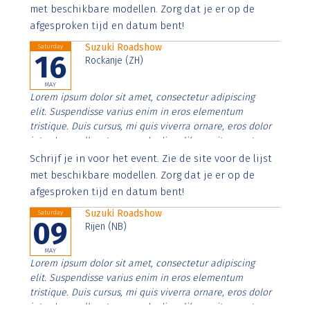
imperdiet. Nunc ut sem vitae risus tristique posuere.
met beschikbare modellen. Zorg dat je er op de
afgesproken tijd en datum bent!
Suzuki Roadshow
Saturday
16
Rockanje (ZH)
MAY
Lorem ipsum dolor sit amet, consectetur adipiscing
elit. Suspendisse varius enim in eros elementum
tristique. Duis cursus, mi quis viverra ornare, eros dolor
interdum nulla, ut commodo diam libero vitae erat.
Aenean faucibus nibh et justo cursus id rutrum lorem
Schrijf je in voor het event. Zie de site voor de lijst
imperdiet. Nunc ut sem vitae risus tristique posuere.
met beschikbare modellen. Zorg dat je er op de
afgesproken tijd en datum bent!
Suzuki Roadshow
Saturday
09
Rijen (NB)
MAY
Lorem ipsum dolor sit amet, consectetur adipiscing
elit. Suspendisse varius enim in eros elementum
tristique. Duis cursus, mi quis viverra ornare, eros dolor
interdum nulla, ut commodo diam libero vitae erat.