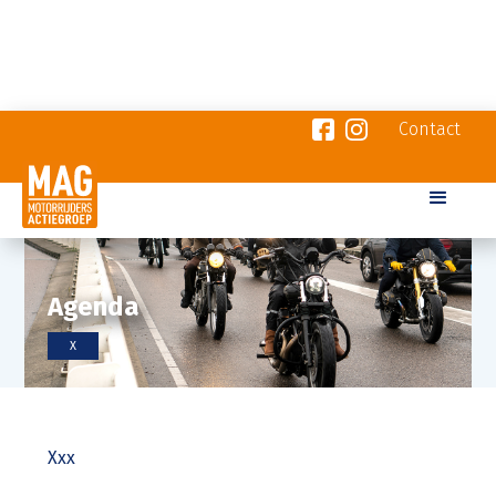
Contact
Agenda
X
Xxx