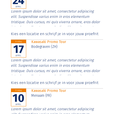
24
APRIL
Lorem ipsum dolor sit amet, consectetur adipiscing
elit. Suspendisse varius enim in eros elementum
tristique. Duis cursus, mi quis viverra ornare, eros dolor
interdum nulla, ut commodo diam libero vitae erat.
Aenean faucibus nibh et justo cursus id rutrum lorem
Kies een locatie en schrijf je in voor jouw proefrit
imperdiet. Nunc ut sem vitae risus tristique posuere.
Kawasaki Promo Tour
Friday
17
Bodegraven (ZH)
APRIL
Lorem ipsum dolor sit amet, consectetur adipiscing
elit. Suspendisse varius enim in eros elementum
tristique. Duis cursus, mi quis viverra ornare, eros dolor
interdum nulla, ut commodo diam libero vitae erat.
Aenean faucibus nibh et justo cursus id rutrum lorem
Kies een locatie en schrijf je in voor jouw proefrit
imperdiet. Nunc ut sem vitae risus tristique posuere.
Kawasaki Promo Tour
Friday
10
Menaam (FR)
APRIL
Lorem ipsum dolor sit amet, consectetur adipiscing