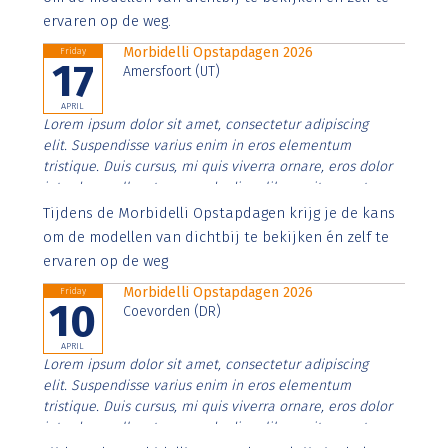
ervaren op de weg.
Morbidelli Opstapdagen 2026
Friday
17
Amersfoort (UT)
APRIL
Lorem ipsum dolor sit amet, consectetur adipiscing
elit. Suspendisse varius enim in eros elementum
tristique. Duis cursus, mi quis viverra ornare, eros dolor
interdum nulla, ut commodo diam libero vitae erat.
Aenean faucibus nibh et justo cursus id rutrum lorem
Tijdens de Morbidelli Opstapdagen krijg je de kans
imperdiet. Nunc ut sem vitae risus tristique posuere.
om de modellen van dichtbij te bekijken én zelf te
ervaren op de weg
Morbidelli Opstapdagen 2026
Friday
10
Coevorden (DR)
APRIL
Lorem ipsum dolor sit amet, consectetur adipiscing
elit. Suspendisse varius enim in eros elementum
tristique. Duis cursus, mi quis viverra ornare, eros dolor
interdum nulla, ut commodo diam libero vitae erat.