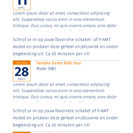
11
APRIL
Lorem ipsum dolor sit amet, consectetur adipiscing
elit. Suspendisse varius enim in eros elementum
tristique. Duis cursus, mi quis viverra ornare, eros dolor
interdum nulla, ut commodo diam libero vitae erat.
Aenean faucibus nibh et justo cursus id rutrum lorem
Schrijf je in op jouw favoriete schakel- of Y-AMT
imperdiet. Nunc ut sem vitae risus tristique posuere.
model en probeer deze geheel vrijblijvend en onder
begeleiding uit. Ca 45 minuten per rit!
Yamaha Demo Ride tour
Saturday
28
Made (NB)
MARCH
Lorem ipsum dolor sit amet, consectetur adipiscing
elit. Suspendisse varius enim in eros elementum
tristique. Duis cursus, mi quis viverra ornare, eros dolor
interdum nulla, ut commodo diam libero vitae erat.
Aenean faucibus nibh et justo cursus id rutrum lorem
Schrijf je in op jouw favoriete schakel of Y-AMT
imperdiet. Nunc ut sem vitae risus tristique posuere.
model en probeer deze geheel vrijblijvend en onder
begeleiding uit. Ca 45 minuten per rit!