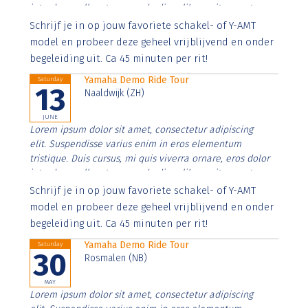
interdum nulla, ut commodo diam libero vitae erat.
Aenean faucibus nibh et justo cursus id rutrum lorem
Schrijf je in op jouw favoriete schakel- of Y-AMT
imperdiet. Nunc ut sem vitae risus tristique posuere.
model en probeer deze geheel vrijblijvend en onder
begeleiding uit. Ca 45 minuten per rit!
Yamaha Demo Ride Tour
Saturday
13
Naaldwijk (ZH)
JUNE
Lorem ipsum dolor sit amet, consectetur adipiscing
elit. Suspendisse varius enim in eros elementum
tristique. Duis cursus, mi quis viverra ornare, eros dolor
interdum nulla, ut commodo diam libero vitae erat.
Aenean faucibus nibh et justo cursus id rutrum lorem
Schrijf je in op jouw favoriete schakel- of Y-AMT
imperdiet. Nunc ut sem vitae risus tristique posuere.
model en probeer deze geheel vrijblijvend en onder
begeleiding uit. Ca 45 minuten per rit!
Yamaha Demo Ride Tour
Saturday
30
Rosmalen (NB)
MAY
Lorem ipsum dolor sit amet, consectetur adipiscing