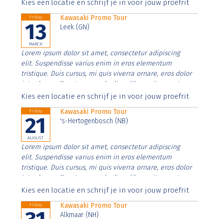
Aenean faucibus nibh et justo cursus id rutrum lorem
Kies een locatie en schrijf je in voor jouw proefrit
imperdiet. Nunc ut sem vitae risus tristique posuere.
Kawasaki Promo Tour
Friday
13
Leek (GN)
MARCH
Lorem ipsum dolor sit amet, consectetur adipiscing
elit. Suspendisse varius enim in eros elementum
tristique. Duis cursus, mi quis viverra ornare, eros dolor
interdum nulla, ut commodo diam libero vitae erat.
Aenean faucibus nibh et justo cursus id rutrum lorem
Kies een locatie en schrijf je in voor jouw proefrit
imperdiet. Nunc ut sem vitae risus tristique posuere.
Kawasaki Promo Tour
Friday
21
's-Hertogenbosch (NB)
AUGUST
Lorem ipsum dolor sit amet, consectetur adipiscing
elit. Suspendisse varius enim in eros elementum
tristique. Duis cursus, mi quis viverra ornare, eros dolor
interdum nulla, ut commodo diam libero vitae erat.
Aenean faucibus nibh et justo cursus id rutrum lorem
Kies een locatie en schrijf je in voor jouw proefrit
imperdiet. Nunc ut sem vitae risus tristique posuere.
Kawasaki Promo Tour
Friday
Alkmaar (NH)