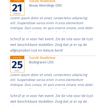
Susuki Roadshow
Friday
21
NIeuw Weerdinge (DR)
AUGUST
Lorem ipsum dolor sit amet, consectetur adipiscing
elit. Suspendisse varius enim in eros elementum
tristique. Duis cursus, mi quis viverra ornare, eros dolor
interdum nulla, ut commodo diam libero vitae erat.
Aenean faucibus nibh et justo cursus id rutrum lorem
Schrijf je in voor het event. Zie de site voor de lijst
imperdiet. Nunc ut sem vitae risus tristique posuere.
met beschikbare modellen. Zorg dat je er op de
afgesproken tijd en datum bent!
Suzuki Roadshow
Saturday
25
Bodegraven (ZH)
JULY
Lorem ipsum dolor sit amet, consectetur adipiscing
elit. Suspendisse varius enim in eros elementum
tristique. Duis cursus, mi quis viverra ornare, eros dolor
interdum nulla, ut commodo diam libero vitae erat.
Aenean faucibus nibh et justo cursus id rutrum lorem
Schrijf je in voor het event. Zie de site voor de lijst
imperdiet. Nunc ut sem vitae risus tristique posuere.
met beschikbare modellen. Zorg dat je er op de