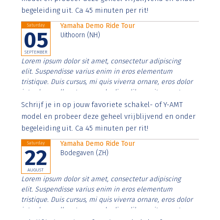
begeleiding uit. Ca 45 minuten per rit!
Yamaha Demo Ride Tour
Saturday
05
Uithoorn (NH)
SEPTEMBER
Lorem ipsum dolor sit amet, consectetur adipiscing
elit. Suspendisse varius enim in eros elementum
tristique. Duis cursus, mi quis viverra ornare, eros dolor
interdum nulla, ut commodo diam libero vitae erat.
Aenean faucibus nibh et justo cursus id rutrum lorem
Schrijf je in op jouw favoriete schakel- of Y-AMT
imperdiet. Nunc ut sem vitae risus tristique posuere.
model en probeer deze geheel vrijblijvend en onder
begeleiding uit. Ca 45 minuten per rit!
Yamaha Demo Ride Tour
Saturday
22
Bodegaven (ZH)
AUGUST
Lorem ipsum dolor sit amet, consectetur adipiscing
elit. Suspendisse varius enim in eros elementum
tristique. Duis cursus, mi quis viverra ornare, eros dolor
interdum nulla, ut commodo diam libero vitae erat.