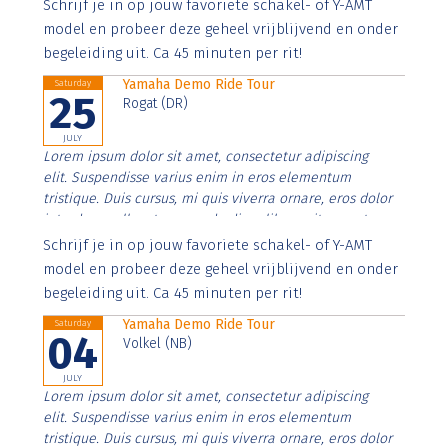
Aenean faucibus nibh et justo cursus id rutrum lorem
Schrijf je in op jouw favoriete schakel- of Y-AMT
imperdiet. Nunc ut sem vitae risus tristique posuere.
model en probeer deze geheel vrijblijvend en onder
begeleiding uit. Ca 45 minuten per rit!
Yamaha Demo Ride Tour
Saturday
25
Rogat (DR)
JULY
Lorem ipsum dolor sit amet, consectetur adipiscing
elit. Suspendisse varius enim in eros elementum
tristique. Duis cursus, mi quis viverra ornare, eros dolor
interdum nulla, ut commodo diam libero vitae erat.
Aenean faucibus nibh et justo cursus id rutrum lorem
Schrijf je in op jouw favoriete schakel- of Y-AMT
imperdiet. Nunc ut sem vitae risus tristique posuere.
model en probeer deze geheel vrijblijvend en onder
begeleiding uit. Ca 45 minuten per rit!
Yamaha Demo Ride Tour
Saturday
04
Volkel (NB)
JULY
Lorem ipsum dolor sit amet, consectetur adipiscing
elit. Suspendisse varius enim in eros elementum
tristique. Duis cursus, mi quis viverra ornare, eros dolor