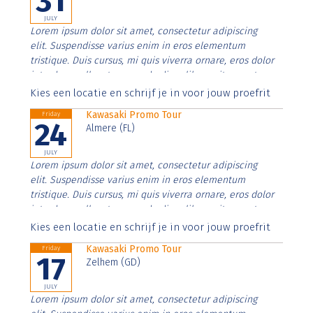
31
JULY
Lorem ipsum dolor sit amet, consectetur adipiscing
elit. Suspendisse varius enim in eros elementum
tristique. Duis cursus, mi quis viverra ornare, eros dolor
interdum nulla, ut commodo diam libero vitae erat.
Aenean faucibus nibh et justo cursus id rutrum lorem
Kies een locatie en schrijf je in voor jouw proefrit
imperdiet. Nunc ut sem vitae risus tristique posuere.
Kawasaki Promo Tour
Friday
24
Almere (FL)
JULY
Lorem ipsum dolor sit amet, consectetur adipiscing
elit. Suspendisse varius enim in eros elementum
tristique. Duis cursus, mi quis viverra ornare, eros dolor
interdum nulla, ut commodo diam libero vitae erat.
Aenean faucibus nibh et justo cursus id rutrum lorem
Kies een locatie en schrijf je in voor jouw proefrit
imperdiet. Nunc ut sem vitae risus tristique posuere.
Kawasaki Promo Tour
Friday
17
Zelhem (GD)
JULY
Lorem ipsum dolor sit amet, consectetur adipiscing