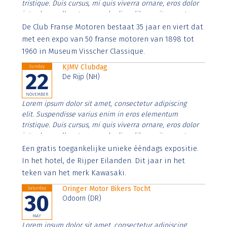
tristique. Duis cursus, mi quis viverra ornare, eros dolor
interdum nulla, ut commodo diam libero vitae erat.
Aenean faucibus nibh et justo cursus id rutrum lorem
De Club Franse Motoren bestaat 35 jaar en viert dat
imperdiet. Nunc ut sem vitae risus tristique posuere.
met een expo van 50 franse motoren van 1898 tot
1960 in Museum Visscher Classique.
KJMV Clubdag
Sunday
22
De Rijp (NH)
NOVEMBER
Lorem ipsum dolor sit amet, consectetur adipiscing
elit. Suspendisse varius enim in eros elementum
tristique. Duis cursus, mi quis viverra ornare, eros dolor
interdum nulla, ut commodo diam libero vitae erat.
Aenean faucibus nibh et justo cursus id rutrum lorem
Een gratis toegankelijke unieke ééndags expositie.
imperdiet. Nunc ut sem vitae risus tristique posuere.
In het hotel, de Rijper Eilanden. Dit jaar in het
teken van het merk Kawasaki.
Oringer Motor Bikers Tocht
Saturday
30
Odoorn (DR)
MAY
Lorem ipsum dolor sit amet, consectetur adipiscing