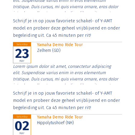
elit. Suspendisse varius enim in eros elementum
tristique. Duis cursus, mi quis viverra ornare, eros dolor
interdum nulla, ut commodo diam libero vitae erat.
Aenean faucibus nibh et justo cursus id rutrum lorem
Schrijf je in op jouw favoriete schakel- of Y-AMT
imperdiet. Nunc ut sem vitae risus tristique posuere.
model en probeer deze geheel vrijblijvend en onder
begeleiding uit. Ca 45 minuten per rit!
Yamaha Demo Ride Tour
Saturday
23
Zelhem (GD)
MAY
Lorem ipsum dolor sit amet, consectetur adipiscing
elit. Suspendisse varius enim in eros elementum
tristique. Duis cursus, mi quis viverra ornare, eros dolor
interdum nulla, ut commodo diam libero vitae erat.
Aenean faucibus nibh et justo cursus id rutrum lorem
Schrijf je in op jouw favoriete schakel- of Y-AMT
imperdiet. Nunc ut sem vitae risus tristique posuere.
model en probeer deze geheel vrijblijvend en onder
begeleiding uit. Ca 45 minuten per rit!
Yamaha Demo Ride Tour
Saturday
02
Hippolytushoef (NH)
MAY