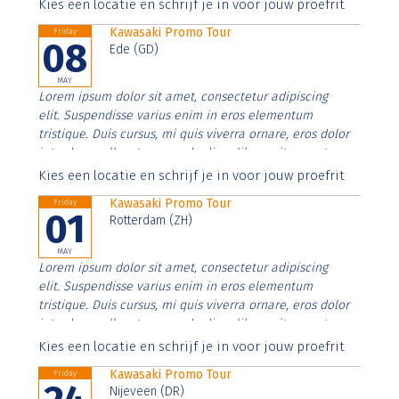
Aenean faucibus nibh et justo cursus id rutrum lorem
Kies een locatie en schrijf je in voor jouw proefrit
imperdiet. Nunc ut sem vitae risus tristique posuere.
Kawasaki Promo Tour
Friday
08
Ede (GD)
MAY
Lorem ipsum dolor sit amet, consectetur adipiscing
elit. Suspendisse varius enim in eros elementum
tristique. Duis cursus, mi quis viverra ornare, eros dolor
interdum nulla, ut commodo diam libero vitae erat.
Aenean faucibus nibh et justo cursus id rutrum lorem
Kies een locatie en schrijf je in voor jouw proefrit
imperdiet. Nunc ut sem vitae risus tristique posuere.
Kawasaki Promo Tour
Friday
01
Rotterdam (ZH)
MAY
Lorem ipsum dolor sit amet, consectetur adipiscing
elit. Suspendisse varius enim in eros elementum
tristique. Duis cursus, mi quis viverra ornare, eros dolor
interdum nulla, ut commodo diam libero vitae erat.
Aenean faucibus nibh et justo cursus id rutrum lorem
Kies een locatie en schrijf je in voor jouw proefrit
imperdiet. Nunc ut sem vitae risus tristique posuere.
Kawasaki Promo Tour
Friday
Nijeveen (DR)