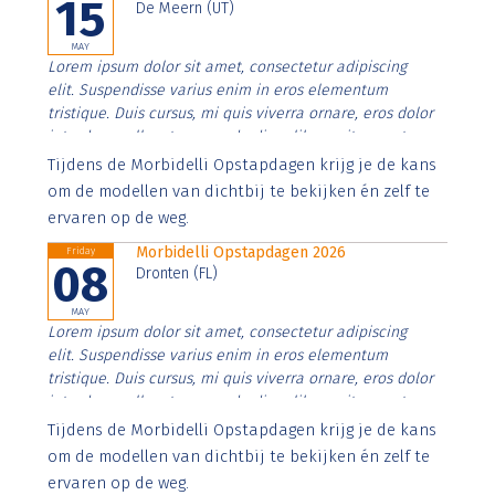
15
De Meern (UT)
MAY
Lorem ipsum dolor sit amet, consectetur adipiscing
elit. Suspendisse varius enim in eros elementum
tristique. Duis cursus, mi quis viverra ornare, eros dolor
interdum nulla, ut commodo diam libero vitae erat.
Aenean faucibus nibh et justo cursus id rutrum lorem
Tijdens de Morbidelli Opstapdagen krijg je de kans
imperdiet. Nunc ut sem vitae risus tristique posuere.
om de modellen van dichtbij te bekijken én zelf te
ervaren op de weg.
Morbidelli Opstapdagen 2026
Friday
08
Dronten (FL)
MAY
Lorem ipsum dolor sit amet, consectetur adipiscing
elit. Suspendisse varius enim in eros elementum
tristique. Duis cursus, mi quis viverra ornare, eros dolor
interdum nulla, ut commodo diam libero vitae erat.
Aenean faucibus nibh et justo cursus id rutrum lorem
Tijdens de Morbidelli Opstapdagen krijg je de kans
imperdiet. Nunc ut sem vitae risus tristique posuere.
om de modellen van dichtbij te bekijken én zelf te
ervaren op de weg.