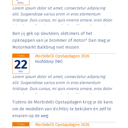
APRIL
Lorem ipsum dolor sit amet, consectetur adipiscing
elit. Suspendisse varius enim in eros elementum
tristique. Duis cursus, mi quis viverra ornare, eros dolor
interdum nulla, ut commodo diam libero vitae erat.
Aenean faucibus nibh et justo cursus id rutrum lorem
Ben jij gek op sleutelen, oldtimers of het
imperdiet. Nunc ut sem vitae risus tristique posuere.
opknappen van je brommer of motor? Dan mag je
Motormarkt Balkbrug niet missen.
Morbidelli Opstapdagen 2026
Friday
22
Hoofddorp (NH)
MAY
Lorem ipsum dolor sit amet, consectetur adipiscing
elit. Suspendisse varius enim in eros elementum
tristique. Duis cursus, mi quis viverra ornare, eros dolor
interdum nulla, ut commodo diam libero vitae erat.
Aenean faucibus nibh et justo cursus id rutrum lorem
Tijdens de Morbidelli Opstapdagen krijg je de kans
imperdiet. Nunc ut sem vitae risus tristique posuere.
om de modellen van dichtbij te bekijken én zelf te
ervaren op de weg.
Morbidelli Opstapdagen 2026
Friday