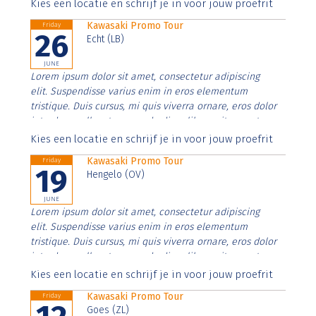
Aenean faucibus nibh et justo cursus id rutrum lorem
Kies een locatie en schrijf je in voor jouw proefrit
imperdiet. Nunc ut sem vitae risus tristique posuere.
Kawasaki Promo Tour
Friday
26
Echt (LB)
JUNE
Lorem ipsum dolor sit amet, consectetur adipiscing
elit. Suspendisse varius enim in eros elementum
tristique. Duis cursus, mi quis viverra ornare, eros dolor
interdum nulla, ut commodo diam libero vitae erat.
Aenean faucibus nibh et justo cursus id rutrum lorem
Kies een locatie en schrijf je in voor jouw proefrit
imperdiet. Nunc ut sem vitae risus tristique posuere.
Kawasaki Promo Tour
Friday
19
Hengelo (OV)
JUNE
Lorem ipsum dolor sit amet, consectetur adipiscing
elit. Suspendisse varius enim in eros elementum
tristique. Duis cursus, mi quis viverra ornare, eros dolor
interdum nulla, ut commodo diam libero vitae erat.
Aenean faucibus nibh et justo cursus id rutrum lorem
Kies een locatie en schrijf je in voor jouw proefrit
imperdiet. Nunc ut sem vitae risus tristique posuere.
Kawasaki Promo Tour
Friday
Goes (ZL)