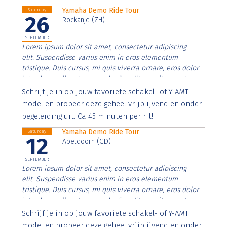
Yamaha Demo Ride Tour
Saturday
26
Rockanje (ZH)
SEPTEMBER
Lorem ipsum dolor sit amet, consectetur adipiscing
elit. Suspendisse varius enim in eros elementum
tristique. Duis cursus, mi quis viverra ornare, eros dolor
interdum nulla, ut commodo diam libero vitae erat.
Aenean faucibus nibh et justo cursus id rutrum lorem
Schrijf je in op jouw favoriete schakel- of Y-AMT
imperdiet. Nunc ut sem vitae risus tristique posuere.
model en probeer deze geheel vrijblijvend en onder
begeleiding uit. Ca 45 minuten per rit!
Yamaha Demo Ride Tour
Saturday
12
Apeldoorn (GD)
SEPTEMBER
Lorem ipsum dolor sit amet, consectetur adipiscing
elit. Suspendisse varius enim in eros elementum
tristique. Duis cursus, mi quis viverra ornare, eros dolor
interdum nulla, ut commodo diam libero vitae erat.
Aenean faucibus nibh et justo cursus id rutrum lorem
Schrijf je in op jouw favoriete schakel- of Y-AMT
imperdiet. Nunc ut sem vitae risus tristique posuere.
model en probeer deze geheel vrijblijvend en onder