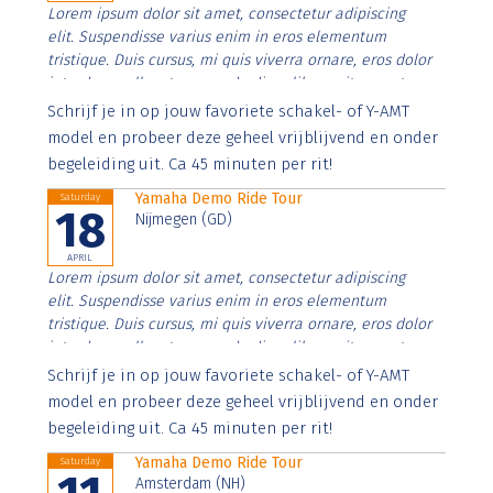
Lorem ipsum dolor sit amet, consectetur adipiscing
elit. Suspendisse varius enim in eros elementum
tristique. Duis cursus, mi quis viverra ornare, eros dolor
interdum nulla, ut commodo diam libero vitae erat.
Aenean faucibus nibh et justo cursus id rutrum lorem
Schrijf je in op jouw favoriete schakel- of Y-AMT
imperdiet. Nunc ut sem vitae risus tristique posuere.
model en probeer deze geheel vrijblijvend en onder
begeleiding uit. Ca 45 minuten per rit!
Yamaha Demo Ride Tour
Saturday
18
Nijmegen (GD)
APRIL
Lorem ipsum dolor sit amet, consectetur adipiscing
elit. Suspendisse varius enim in eros elementum
tristique. Duis cursus, mi quis viverra ornare, eros dolor
interdum nulla, ut commodo diam libero vitae erat.
Aenean faucibus nibh et justo cursus id rutrum lorem
Schrijf je in op jouw favoriete schakel- of Y-AMT
imperdiet. Nunc ut sem vitae risus tristique posuere.
model en probeer deze geheel vrijblijvend en onder
begeleiding uit. Ca 45 minuten per rit!
Yamaha Demo Ride Tour
Saturday
Amsterdam (NH)