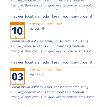
elit. Suspendisse varius enim in eros elementum
tristique. Duis cursus, mi quis viverra ornare, eros dolor
interdum nulla, ut commodo diam libero vitae erat.
Aenean faucibus nibh et justo cursus id rutrum lorem
Kies een locatie en schrijf je in voor jouw proefrit
imperdiet. Nunc ut sem vitae risus tristique posuere.
Kawasaki Promo Tour
Friday
10
uithoorn (NH)
JULY
Lorem ipsum dolor sit amet, consectetur adipiscing
elit. Suspendisse varius enim in eros elementum
tristique. Duis cursus, mi quis viverra ornare, eros dolor
interdum nulla, ut commodo diam libero vitae erat.
Aenean faucibus nibh et justo cursus id rutrum lorem
Kies een locatie en schrijf je in voor jouw proefrit
imperdiet. Nunc ut sem vitae risus tristique posuere.
Kawasaki Promo Tour
Friday
03
Rijen (NB)
JULY
Lorem ipsum dolor sit amet, consectetur adipiscing
elit. Suspendisse varius enim in eros elementum
tristique. Duis cursus, mi quis viverra ornare, eros dolor
interdum nulla, ut commodo diam libero vitae erat.