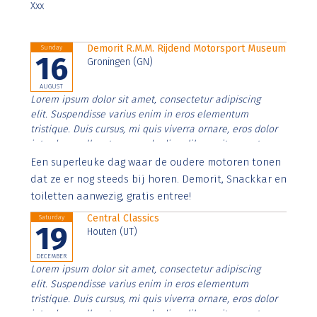
Xxx
Demorit R.M.M. Rijdend Motorsport Museum
Sunday
16
Groningen (GN)
AUGUST
Lorem ipsum dolor sit amet, consectetur adipiscing
elit. Suspendisse varius enim in eros elementum
tristique. Duis cursus, mi quis viverra ornare, eros dolor
interdum nulla, ut commodo diam libero vitae erat.
Aenean faucibus nibh et justo cursus id rutrum lorem
Een superleuke dag waar de oudere motoren tonen
imperdiet. Nunc ut sem vitae risus tristique posuere.
dat ze er nog steeds bij horen. Demorit, Snackkar en
toiletten aanwezig, gratis entree!
Central Classics
Saturday
19
Houten (UT)
DECEMBER
Lorem ipsum dolor sit amet, consectetur adipiscing
elit. Suspendisse varius enim in eros elementum
tristique. Duis cursus, mi quis viverra ornare, eros dolor
interdum nulla, ut commodo diam libero vitae erat.