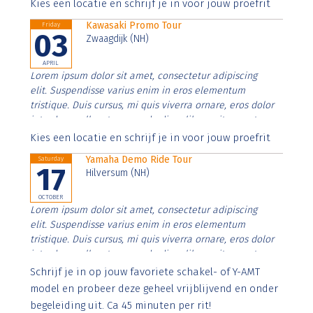
Aenean faucibus nibh et justo cursus id rutrum lorem
Kies een locatie en schrijf je in voor jouw proefrit
imperdiet. Nunc ut sem vitae risus tristique posuere.
Kawasaki Promo Tour
Friday
03
Zwaagdijk (NH)
APRIL
Lorem ipsum dolor sit amet, consectetur adipiscing
elit. Suspendisse varius enim in eros elementum
tristique. Duis cursus, mi quis viverra ornare, eros dolor
interdum nulla, ut commodo diam libero vitae erat.
Aenean faucibus nibh et justo cursus id rutrum lorem
Kies een locatie en schrijf je in voor jouw proefrit
imperdiet. Nunc ut sem vitae risus tristique posuere.
Yamaha Demo Ride Tour
Saturday
17
Hilversum (NH)
OCTOBER
Lorem ipsum dolor sit amet, consectetur adipiscing
elit. Suspendisse varius enim in eros elementum
tristique. Duis cursus, mi quis viverra ornare, eros dolor
interdum nulla, ut commodo diam libero vitae erat.
Aenean faucibus nibh et justo cursus id rutrum lorem
Schrijf je in op jouw favoriete schakel- of Y-AMT
imperdiet. Nunc ut sem vitae risus tristique posuere.
model en probeer deze geheel vrijblijvend en onder
begeleiding uit. Ca 45 minuten per rit!