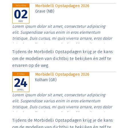
Morbidelli Opstapdagen 2026
Saturday
02
Grave (NB)
MAY
Lorem ipsum dolor sit amet, consectetur adipiscing
elit. Suspendisse varius enim in eros elementum
tristique. Duis cursus, mi quis viverra ornare, eros dolor
interdum nulla, ut commodo diam libero vitae erat.
Aenean faucibus nibh et justo cursus id rutrum lorem
Tijdens de Morbidelli Opstapdagen krijg je de kans
imperdiet. Nunc ut sem vitae risus tristique posuere.
om de modellen van dichtbij te bekijken én zelf te
ervaren op de weg.
Morbidelli Opstapdagen 2026
Friday
24
Kolham (GR)
APRIL
Lorem ipsum dolor sit amet, consectetur adipiscing
elit. Suspendisse varius enim in eros elementum
tristique. Duis cursus, mi quis viverra ornare, eros dolor
interdum nulla, ut commodo diam libero vitae erat.
Aenean faucibus nibh et justo cursus id rutrum lorem
Tijdens de Morbidelli Opstapdagen krijg je de kans
imperdiet. Nunc ut sem vitae risus tristique posuere.
om de modellen van dichtbij te bekijken én zelf te