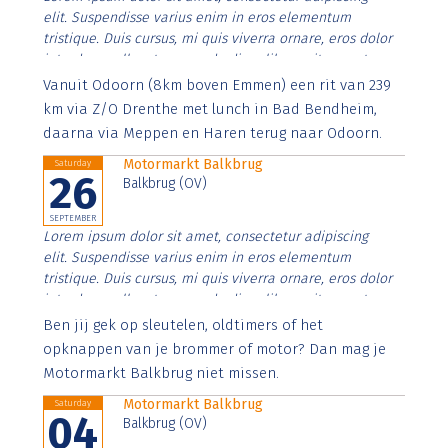
elit. Suspendisse varius enim in eros elementum
tristique. Duis cursus, mi quis viverra ornare, eros dolor
interdum nulla, ut commodo diam libero vitae erat.
Aenean faucibus nibh et justo cursus id rutrum lorem
Vanuit Odoorn (8km boven Emmen) een rit van 239
imperdiet. Nunc ut sem vitae risus tristique posuere.
km via Z/O Drenthe met lunch in Bad Bendheim,
daarna via Meppen en Haren terug naar Odoorn.
Motormarkt Balkbrug
Saturday
26
Balkbrug (OV)
SEPTEMBER
Lorem ipsum dolor sit amet, consectetur adipiscing
elit. Suspendisse varius enim in eros elementum
tristique. Duis cursus, mi quis viverra ornare, eros dolor
interdum nulla, ut commodo diam libero vitae erat.
Aenean faucibus nibh et justo cursus id rutrum lorem
Ben jij gek op sleutelen, oldtimers of het
imperdiet. Nunc ut sem vitae risus tristique posuere.
opknappen van je brommer of motor? Dan mag je
Motormarkt Balkbrug niet missen.
Motormarkt Balkbrug
Saturday
04
Balkbrug (OV)