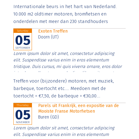
Aenean faucibus nibh et justo cursus id rutrum lorem
Internationale beurs in het hart van Nederland.
imperdiet. Nunc ut sem vitae risus tristique posuere.
10.000 m2 oldtimer motoren, bromfietsen en
onderdelen met meer dan 230 standhouders
Exoten Treffen
Saturday
05
Doorn (UT)
SEPTEMBER
Lorem ipsum dolor sit amet, consectetur adipiscing
elit. Suspendisse varius enim in eros elementum
tristique. Duis cursus, mi quis viverra ornare, eros dolor
interdum nulla, ut commodo diam libero vitae erat.
Aenean faucibus nibh et justo cursus id rutrum lorem
Treffen voor (bijzondere) motoren, met muziek,
imperdiet. Nunc ut sem vitae risus tristique posuere.
barbeque, toertocht etc..... Meedoen met de
toertocht = €7,50, de barbeque = €30,00....
Parels uit Frankrijk, een expositie van de
Thursday
05
Mooiste Franse Motorfietsen
Buren (GD)
NOVEMBER
Lorem ipsum dolor sit amet, consectetur adipiscing
elit. Suspendisse varius enim in eros elementum