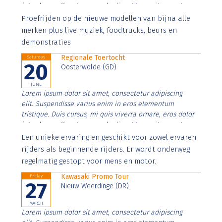
interdum nulla, ut commodo diam libero vitae erat.
Aenean faucibus nibh et justo cursus id rutrum lorem
Proefrijden op de nieuwe modellen van bijna alle
imperdiet. Nunc ut sem vitae risus tristique posuere.
merken plus live muziek, foodtrucks, beurs en
demonstraties
Regionale Toertocht
Saturday
20
Oosterwolde (GD)
JUNE
Lorem ipsum dolor sit amet, consectetur adipiscing
elit. Suspendisse varius enim in eros elementum
tristique. Duis cursus, mi quis viverra ornare, eros dolor
interdum nulla, ut commodo diam libero vitae erat.
Aenean faucibus nibh et justo cursus id rutrum lorem
Een unieke ervaring en geschikt voor zowel ervaren
imperdiet. Nunc ut sem vitae risus tristique posuere.
rijders als beginnende rijders. Er wordt onderweg
regelmatig gestopt voor mens en motor.
Kawasaki Promo Tour
Friday
27
Nieuw Weerdinge (DR)
MARCH
Lorem ipsum dolor sit amet, consectetur adipiscing