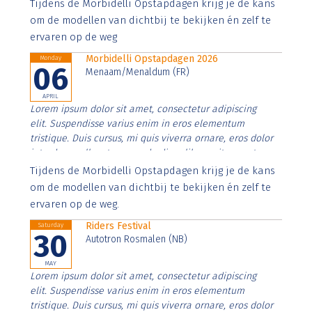
Aenean faucibus nibh et justo cursus id rutrum lorem
Tijdens de Morbidelli Opstapdagen krijg je de kans
imperdiet. Nunc ut sem vitae risus tristique posuere.
om de modellen van dichtbij te bekijken én zelf te
ervaren op de weg
Morbidelli Opstapdagen 2026
Monday
06
Menaam/Menaldum (FR)
APRIL
Lorem ipsum dolor sit amet, consectetur adipiscing
elit. Suspendisse varius enim in eros elementum
tristique. Duis cursus, mi quis viverra ornare, eros dolor
interdum nulla, ut commodo diam libero vitae erat.
Aenean faucibus nibh et justo cursus id rutrum lorem
Tijdens de Morbidelli Opstapdagen krijg je de kans
imperdiet. Nunc ut sem vitae risus tristique posuere.
om de modellen van dichtbij te bekijken én zelf te
ervaren op de weg.
Riders Festival
Saturday
30
Autotron Rosmalen (NB)
MAY
Lorem ipsum dolor sit amet, consectetur adipiscing
elit. Suspendisse varius enim in eros elementum
tristique. Duis cursus, mi quis viverra ornare, eros dolor