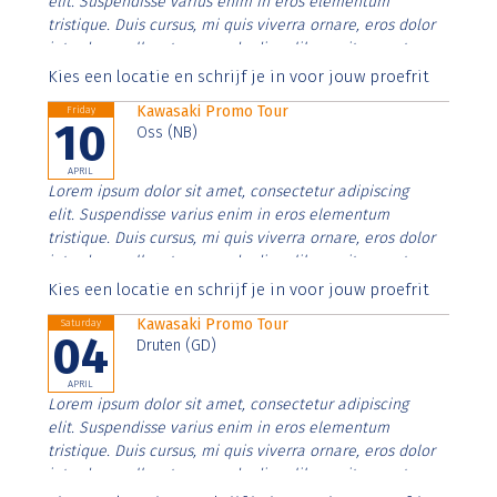
elit. Suspendisse varius enim in eros elementum
tristique. Duis cursus, mi quis viverra ornare, eros dolor
interdum nulla, ut commodo diam libero vitae erat.
Aenean faucibus nibh et justo cursus id rutrum lorem
Kies een locatie en schrijf je in voor jouw proefrit
imperdiet. Nunc ut sem vitae risus tristique posuere.
Kawasaki Promo Tour
Friday
10
Oss (NB)
APRIL
Lorem ipsum dolor sit amet, consectetur adipiscing
elit. Suspendisse varius enim in eros elementum
tristique. Duis cursus, mi quis viverra ornare, eros dolor
interdum nulla, ut commodo diam libero vitae erat.
Aenean faucibus nibh et justo cursus id rutrum lorem
Kies een locatie en schrijf je in voor jouw proefrit
imperdiet. Nunc ut sem vitae risus tristique posuere.
Kawasaki Promo Tour
Saturday
04
Druten (GD)
APRIL
Lorem ipsum dolor sit amet, consectetur adipiscing
elit. Suspendisse varius enim in eros elementum
tristique. Duis cursus, mi quis viverra ornare, eros dolor
interdum nulla, ut commodo diam libero vitae erat.