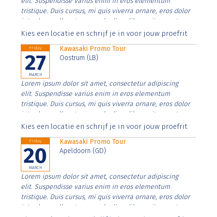
elit. Suspendisse varius enim in eros elementum
tristique. Duis cursus, mi quis viverra ornare, eros dolor
interdum nulla, ut commodo diam libero vitae erat.
Aenean faucibus nibh et justo cursus id rutrum lorem
Kies een locatie en schrijf je in voor jouw proefrit
imperdiet. Nunc ut sem vitae risus tristique posuere.
Kawasaki Promo Tour
Friday
27
Oostrum (LB)
MARCH
Lorem ipsum dolor sit amet, consectetur adipiscing
elit. Suspendisse varius enim in eros elementum
tristique. Duis cursus, mi quis viverra ornare, eros dolor
interdum nulla, ut commodo diam libero vitae erat.
Aenean faucibus nibh et justo cursus id rutrum lorem
Kies een locatie en schrijf je in voor jouw proefrit
imperdiet. Nunc ut sem vitae risus tristique posuere.
Kawasaki Promo Tour
Friday
20
Apeldoorn (GD)
MARCH
Lorem ipsum dolor sit amet, consectetur adipiscing
elit. Suspendisse varius enim in eros elementum
tristique. Duis cursus, mi quis viverra ornare, eros dolor
interdum nulla, ut commodo diam libero vitae erat.