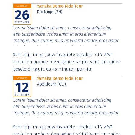
Yamaha Demo Ride Tour
Saturday
26
Rockanje (ZH)
SEPTEMBER
Lorem ipsum dolor sit amet, consectetur adipiscing
elit. Suspendisse varius enim in eros elementum
tristique. Duis cursus, mi quis viverra ornare, eros dolor
interdum nulla, ut commodo diam libero vitae erat.
Aenean faucibus nibh et justo cursus id rutrum lorem
Schrijf je in op jouw favoriete schakel- of Y-AMT
imperdiet. Nunc ut sem vitae risus tristique posuere.
model en probeer deze geheel vrijblijvend en onder
begeleiding uit. Ca 45 minuten per rit!
Yamaha Demo Ride Tour
Saturday
12
Apeldoorn (GD)
SEPTEMBER
Lorem ipsum dolor sit amet, consectetur adipiscing
elit. Suspendisse varius enim in eros elementum
tristique. Duis cursus, mi quis viverra ornare, eros dolor
interdum nulla, ut commodo diam libero vitae erat.
Aenean faucibus nibh et justo cursus id rutrum lorem
Schrijf je in op jouw favoriete schakel- of Y-AMT
imperdiet. Nunc ut sem vitae risus tristique posuere.
model en probeer deze geheel vrijblijvend en onder