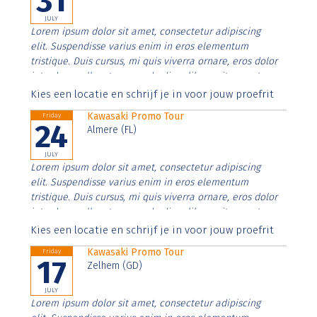
31
JULY
Lorem ipsum dolor sit amet, consectetur adipiscing
elit. Suspendisse varius enim in eros elementum
tristique. Duis cursus, mi quis viverra ornare, eros dolor
interdum nulla, ut commodo diam libero vitae erat.
Aenean faucibus nibh et justo cursus id rutrum lorem
Kies een locatie en schrijf je in voor jouw proefrit
imperdiet. Nunc ut sem vitae risus tristique posuere.
Kawasaki Promo Tour
Friday
24
Almere (FL)
JULY
Lorem ipsum dolor sit amet, consectetur adipiscing
elit. Suspendisse varius enim in eros elementum
tristique. Duis cursus, mi quis viverra ornare, eros dolor
interdum nulla, ut commodo diam libero vitae erat.
Aenean faucibus nibh et justo cursus id rutrum lorem
Kies een locatie en schrijf je in voor jouw proefrit
imperdiet. Nunc ut sem vitae risus tristique posuere.
Kawasaki Promo Tour
Friday
17
Zelhem (GD)
JULY
Lorem ipsum dolor sit amet, consectetur adipiscing