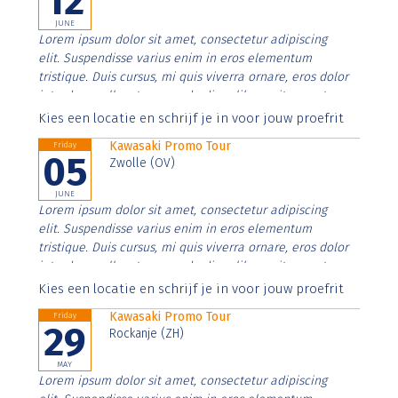
12
JUNE
Lorem ipsum dolor sit amet, consectetur adipiscing
elit. Suspendisse varius enim in eros elementum
tristique. Duis cursus, mi quis viverra ornare, eros dolor
interdum nulla, ut commodo diam libero vitae erat.
Aenean faucibus nibh et justo cursus id rutrum lorem
Kies een locatie en schrijf je in voor jouw proefrit
imperdiet. Nunc ut sem vitae risus tristique posuere.
Kawasaki Promo Tour
Friday
05
Zwolle (OV)
JUNE
Lorem ipsum dolor sit amet, consectetur adipiscing
elit. Suspendisse varius enim in eros elementum
tristique. Duis cursus, mi quis viverra ornare, eros dolor
interdum nulla, ut commodo diam libero vitae erat.
Aenean faucibus nibh et justo cursus id rutrum lorem
Kies een locatie en schrijf je in voor jouw proefrit
imperdiet. Nunc ut sem vitae risus tristique posuere.
Kawasaki Promo Tour
Friday
29
Rockanje (ZH)
MAY
Lorem ipsum dolor sit amet, consectetur adipiscing