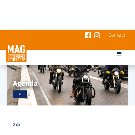
Contact
Agenda
X
Xxx