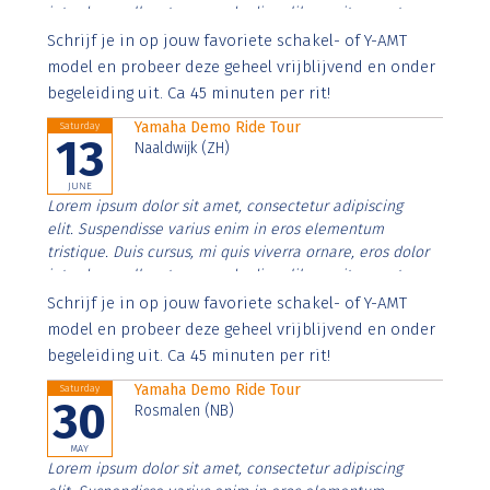
interdum nulla, ut commodo diam libero vitae erat.
Aenean faucibus nibh et justo cursus id rutrum lorem
Schrijf je in op jouw favoriete schakel- of Y-AMT
imperdiet. Nunc ut sem vitae risus tristique posuere.
model en probeer deze geheel vrijblijvend en onder
begeleiding uit. Ca 45 minuten per rit!
Yamaha Demo Ride Tour
Saturday
13
Naaldwijk (ZH)
JUNE
Lorem ipsum dolor sit amet, consectetur adipiscing
elit. Suspendisse varius enim in eros elementum
tristique. Duis cursus, mi quis viverra ornare, eros dolor
interdum nulla, ut commodo diam libero vitae erat.
Aenean faucibus nibh et justo cursus id rutrum lorem
Schrijf je in op jouw favoriete schakel- of Y-AMT
imperdiet. Nunc ut sem vitae risus tristique posuere.
model en probeer deze geheel vrijblijvend en onder
begeleiding uit. Ca 45 minuten per rit!
Yamaha Demo Ride Tour
Saturday
30
Rosmalen (NB)
MAY
Lorem ipsum dolor sit amet, consectetur adipiscing