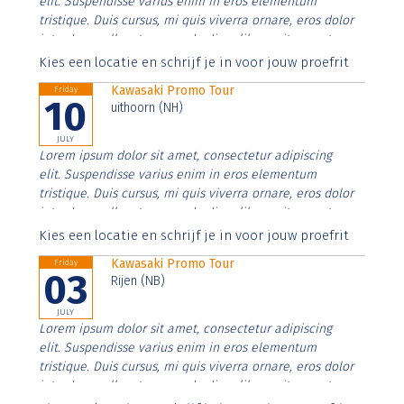
elit. Suspendisse varius enim in eros elementum
tristique. Duis cursus, mi quis viverra ornare, eros dolor
interdum nulla, ut commodo diam libero vitae erat.
Aenean faucibus nibh et justo cursus id rutrum lorem
Kies een locatie en schrijf je in voor jouw proefrit
imperdiet. Nunc ut sem vitae risus tristique posuere.
Kawasaki Promo Tour
Friday
10
uithoorn (NH)
JULY
Lorem ipsum dolor sit amet, consectetur adipiscing
elit. Suspendisse varius enim in eros elementum
tristique. Duis cursus, mi quis viverra ornare, eros dolor
interdum nulla, ut commodo diam libero vitae erat.
Aenean faucibus nibh et justo cursus id rutrum lorem
Kies een locatie en schrijf je in voor jouw proefrit
imperdiet. Nunc ut sem vitae risus tristique posuere.
Kawasaki Promo Tour
Friday
03
Rijen (NB)
JULY
Lorem ipsum dolor sit amet, consectetur adipiscing
elit. Suspendisse varius enim in eros elementum
tristique. Duis cursus, mi quis viverra ornare, eros dolor
interdum nulla, ut commodo diam libero vitae erat.