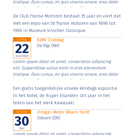
tristique. Duis cursus, mi quis viverra ornare, eros dolor
interdum nulla, ut commodo diam libero vitae erat.
Aenean faucibus nibh et justo cursus id rutrum lorem
De Club Franse Motoren bestaat 35 jaar en viert dat
imperdiet. Nunc ut sem vitae risus tristique posuere.
met een expo van 50 franse motoren van 1898 tot
1960 in Museum Visscher Classique.
KJMV Clubdag
Sunday
22
De Rijp (NH)
NOVEMBER
Lorem ipsum dolor sit amet, consectetur adipiscing
elit. Suspendisse varius enim in eros elementum
tristique. Duis cursus, mi quis viverra ornare, eros dolor
interdum nulla, ut commodo diam libero vitae erat.
Aenean faucibus nibh et justo cursus id rutrum lorem
Een gratis toegankelijke unieke ééndags expositie.
imperdiet. Nunc ut sem vitae risus tristique posuere.
In het hotel, de Rijper Eilanden. Dit jaar in het
teken van het merk Kawasaki.
Oringer Motor Bikers Tocht
Saturday
30
Odoorn (DR)
MAY
Lorem ipsum dolor sit amet, consectetur adipiscing