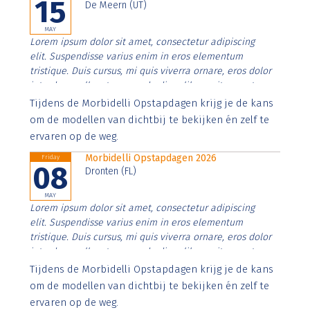
15
De Meern (UT)
MAY
Lorem ipsum dolor sit amet, consectetur adipiscing
elit. Suspendisse varius enim in eros elementum
tristique. Duis cursus, mi quis viverra ornare, eros dolor
interdum nulla, ut commodo diam libero vitae erat.
Aenean faucibus nibh et justo cursus id rutrum lorem
Tijdens de Morbidelli Opstapdagen krijg je de kans
imperdiet. Nunc ut sem vitae risus tristique posuere.
om de modellen van dichtbij te bekijken én zelf te
ervaren op de weg.
Morbidelli Opstapdagen 2026
Friday
08
Dronten (FL)
MAY
Lorem ipsum dolor sit amet, consectetur adipiscing
elit. Suspendisse varius enim in eros elementum
tristique. Duis cursus, mi quis viverra ornare, eros dolor
interdum nulla, ut commodo diam libero vitae erat.
Aenean faucibus nibh et justo cursus id rutrum lorem
Tijdens de Morbidelli Opstapdagen krijg je de kans
imperdiet. Nunc ut sem vitae risus tristique posuere.
om de modellen van dichtbij te bekijken én zelf te
ervaren op de weg.