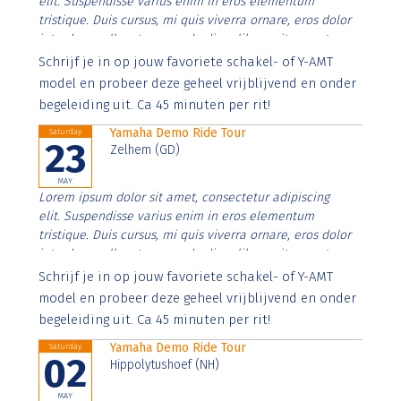
elit. Suspendisse varius enim in eros elementum
tristique. Duis cursus, mi quis viverra ornare, eros dolor
interdum nulla, ut commodo diam libero vitae erat.
Aenean faucibus nibh et justo cursus id rutrum lorem
Schrijf je in op jouw favoriete schakel- of Y-AMT
imperdiet. Nunc ut sem vitae risus tristique posuere.
model en probeer deze geheel vrijblijvend en onder
begeleiding uit. Ca 45 minuten per rit!
Yamaha Demo Ride Tour
Saturday
23
Zelhem (GD)
MAY
Lorem ipsum dolor sit amet, consectetur adipiscing
elit. Suspendisse varius enim in eros elementum
tristique. Duis cursus, mi quis viverra ornare, eros dolor
interdum nulla, ut commodo diam libero vitae erat.
Aenean faucibus nibh et justo cursus id rutrum lorem
Schrijf je in op jouw favoriete schakel- of Y-AMT
imperdiet. Nunc ut sem vitae risus tristique posuere.
model en probeer deze geheel vrijblijvend en onder
begeleiding uit. Ca 45 minuten per rit!
Yamaha Demo Ride Tour
Saturday
02
Hippolytushoef (NH)
MAY