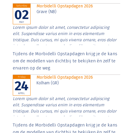
Morbidelli Opstapdagen 2026
Saturday
02
Grave (NB)
MAY
Lorem ipsum dolor sit amet, consectetur adipiscing
elit. Suspendisse varius enim in eros elementum
tristique. Duis cursus, mi quis viverra ornare, eros dolor
interdum nulla, ut commodo diam libero vitae erat.
Aenean faucibus nibh et justo cursus id rutrum lorem
Tijdens de Morbidelli Opstapdagen krijg je de kans
imperdiet. Nunc ut sem vitae risus tristique posuere.
om de modellen van dichtbij te bekijken én zelf te
ervaren op de weg.
Morbidelli Opstapdagen 2026
Friday
24
Kolham (GR)
APRIL
Lorem ipsum dolor sit amet, consectetur adipiscing
elit. Suspendisse varius enim in eros elementum
tristique. Duis cursus, mi quis viverra ornare, eros dolor
interdum nulla, ut commodo diam libero vitae erat.
Aenean faucibus nibh et justo cursus id rutrum lorem
Tijdens de Morbidelli Opstapdagen krijg je de kans
imperdiet. Nunc ut sem vitae risus tristique posuere.
om de modellen van dichtbij te bekijken én zelf te