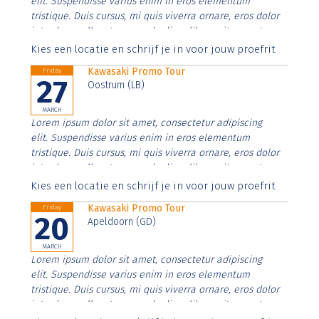
elit. Suspendisse varius enim in eros elementum
tristique. Duis cursus, mi quis viverra ornare, eros dolor
interdum nulla, ut commodo diam libero vitae erat.
Aenean faucibus nibh et justo cursus id rutrum lorem
Kies een locatie en schrijf je in voor jouw proefrit
imperdiet. Nunc ut sem vitae risus tristique posuere.
Kawasaki Promo Tour
Friday
27
Oostrum (LB)
MARCH
Lorem ipsum dolor sit amet, consectetur adipiscing
elit. Suspendisse varius enim in eros elementum
tristique. Duis cursus, mi quis viverra ornare, eros dolor
interdum nulla, ut commodo diam libero vitae erat.
Aenean faucibus nibh et justo cursus id rutrum lorem
Kies een locatie en schrijf je in voor jouw proefrit
imperdiet. Nunc ut sem vitae risus tristique posuere.
Kawasaki Promo Tour
Friday
20
Apeldoorn (GD)
MARCH
Lorem ipsum dolor sit amet, consectetur adipiscing
elit. Suspendisse varius enim in eros elementum
tristique. Duis cursus, mi quis viverra ornare, eros dolor
interdum nulla, ut commodo diam libero vitae erat.