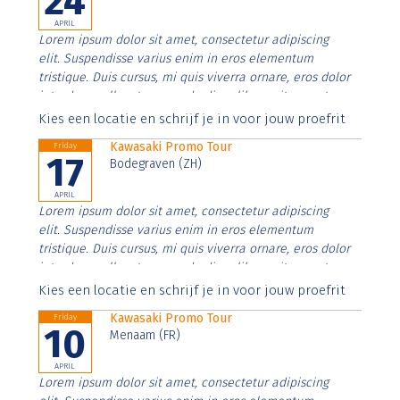
24
APRIL
Lorem ipsum dolor sit amet, consectetur adipiscing
elit. Suspendisse varius enim in eros elementum
tristique. Duis cursus, mi quis viverra ornare, eros dolor
interdum nulla, ut commodo diam libero vitae erat.
Aenean faucibus nibh et justo cursus id rutrum lorem
Kies een locatie en schrijf je in voor jouw proefrit
imperdiet. Nunc ut sem vitae risus tristique posuere.
Kawasaki Promo Tour
Friday
17
Bodegraven (ZH)
APRIL
Lorem ipsum dolor sit amet, consectetur adipiscing
elit. Suspendisse varius enim in eros elementum
tristique. Duis cursus, mi quis viverra ornare, eros dolor
interdum nulla, ut commodo diam libero vitae erat.
Aenean faucibus nibh et justo cursus id rutrum lorem
Kies een locatie en schrijf je in voor jouw proefrit
imperdiet. Nunc ut sem vitae risus tristique posuere.
Kawasaki Promo Tour
Friday
10
Menaam (FR)
APRIL
Lorem ipsum dolor sit amet, consectetur adipiscing