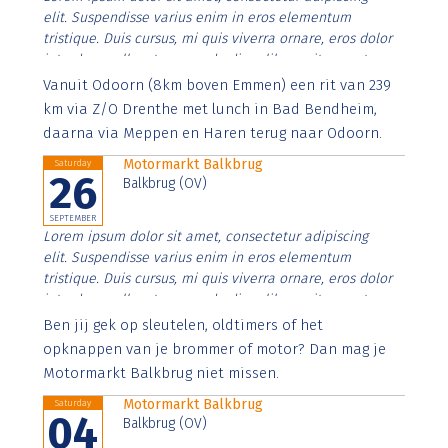
elit. Suspendisse varius enim in eros elementum
tristique. Duis cursus, mi quis viverra ornare, eros dolor
interdum nulla, ut commodo diam libero vitae erat.
Aenean faucibus nibh et justo cursus id rutrum lorem
Vanuit Odoorn (8km boven Emmen) een rit van 239
imperdiet. Nunc ut sem vitae risus tristique posuere.
km via Z/O Drenthe met lunch in Bad Bendheim,
daarna via Meppen en Haren terug naar Odoorn.
Motormarkt Balkbrug
Saturday
26
Balkbrug (OV)
SEPTEMBER
Lorem ipsum dolor sit amet, consectetur adipiscing
elit. Suspendisse varius enim in eros elementum
tristique. Duis cursus, mi quis viverra ornare, eros dolor
interdum nulla, ut commodo diam libero vitae erat.
Aenean faucibus nibh et justo cursus id rutrum lorem
Ben jij gek op sleutelen, oldtimers of het
imperdiet. Nunc ut sem vitae risus tristique posuere.
opknappen van je brommer of motor? Dan mag je
Motormarkt Balkbrug niet missen.
Motormarkt Balkbrug
Saturday
04
Balkbrug (OV)