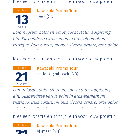
Aenean faucibus nibh et justo cursus id rutrum lorem
Kies een locatie en schrijf je in voor jouw proefrit
imperdiet. Nunc ut sem vitae risus tristique posuere.
Kawasaki Promo Tour
Friday
13
Leek (GN)
MARCH
Lorem ipsum dolor sit amet, consectetur adipiscing
elit. Suspendisse varius enim in eros elementum
tristique. Duis cursus, mi quis viverra ornare, eros dolor
interdum nulla, ut commodo diam libero vitae erat.
Aenean faucibus nibh et justo cursus id rutrum lorem
Kies een locatie en schrijf je in voor jouw proefrit
imperdiet. Nunc ut sem vitae risus tristique posuere.
Kawasaki Promo Tour
Friday
21
's-Hertogenbosch (NB)
AUGUST
Lorem ipsum dolor sit amet, consectetur adipiscing
elit. Suspendisse varius enim in eros elementum
tristique. Duis cursus, mi quis viverra ornare, eros dolor
interdum nulla, ut commodo diam libero vitae erat.
Aenean faucibus nibh et justo cursus id rutrum lorem
Kies een locatie en schrijf je in voor jouw proefrit
imperdiet. Nunc ut sem vitae risus tristique posuere.
Kawasaki Promo Tour
Friday
Alkmaar (NH)