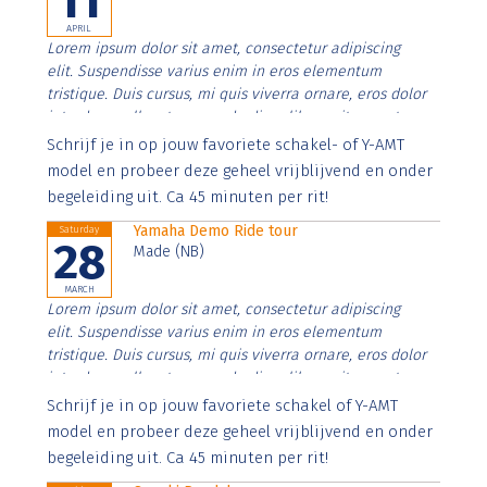
11
APRIL
Lorem ipsum dolor sit amet, consectetur adipiscing
elit. Suspendisse varius enim in eros elementum
tristique. Duis cursus, mi quis viverra ornare, eros dolor
interdum nulla, ut commodo diam libero vitae erat.
Aenean faucibus nibh et justo cursus id rutrum lorem
Schrijf je in op jouw favoriete schakel- of Y-AMT
imperdiet. Nunc ut sem vitae risus tristique posuere.
model en probeer deze geheel vrijblijvend en onder
begeleiding uit. Ca 45 minuten per rit!
Yamaha Demo Ride tour
Saturday
28
Made (NB)
MARCH
Lorem ipsum dolor sit amet, consectetur adipiscing
elit. Suspendisse varius enim in eros elementum
tristique. Duis cursus, mi quis viverra ornare, eros dolor
interdum nulla, ut commodo diam libero vitae erat.
Aenean faucibus nibh et justo cursus id rutrum lorem
Schrijf je in op jouw favoriete schakel of Y-AMT
imperdiet. Nunc ut sem vitae risus tristique posuere.
model en probeer deze geheel vrijblijvend en onder
begeleiding uit. Ca 45 minuten per rit!