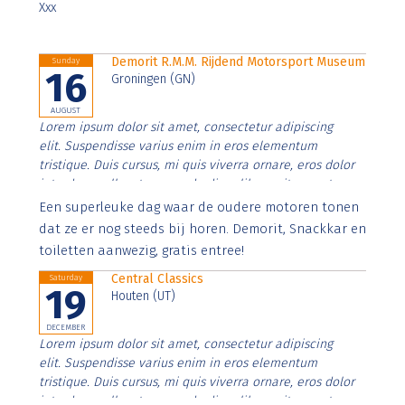
Xxx
Demorit R.M.M. Rijdend Motorsport Museum
Sunday
16
Groningen (GN)
AUGUST
Lorem ipsum dolor sit amet, consectetur adipiscing
elit. Suspendisse varius enim in eros elementum
tristique. Duis cursus, mi quis viverra ornare, eros dolor
interdum nulla, ut commodo diam libero vitae erat.
Aenean faucibus nibh et justo cursus id rutrum lorem
Een superleuke dag waar de oudere motoren tonen
imperdiet. Nunc ut sem vitae risus tristique posuere.
dat ze er nog steeds bij horen. Demorit, Snackkar en
toiletten aanwezig, gratis entree!
Central Classics
Saturday
19
Houten (UT)
DECEMBER
Lorem ipsum dolor sit amet, consectetur adipiscing
elit. Suspendisse varius enim in eros elementum
tristique. Duis cursus, mi quis viverra ornare, eros dolor
interdum nulla, ut commodo diam libero vitae erat.