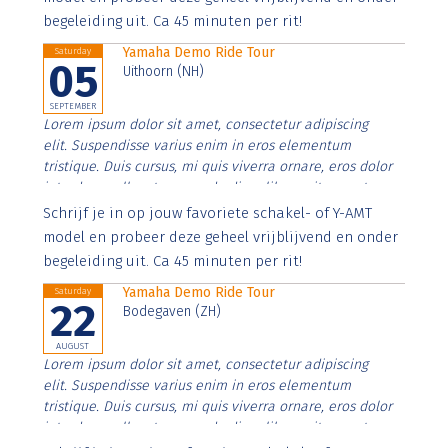
begeleiding uit. Ca 45 minuten per rit!
Yamaha Demo Ride Tour
Saturday
05
Uithoorn (NH)
SEPTEMBER
Lorem ipsum dolor sit amet, consectetur adipiscing
elit. Suspendisse varius enim in eros elementum
tristique. Duis cursus, mi quis viverra ornare, eros dolor
interdum nulla, ut commodo diam libero vitae erat.
Aenean faucibus nibh et justo cursus id rutrum lorem
Schrijf je in op jouw favoriete schakel- of Y-AMT
imperdiet. Nunc ut sem vitae risus tristique posuere.
model en probeer deze geheel vrijblijvend en onder
begeleiding uit. Ca 45 minuten per rit!
Yamaha Demo Ride Tour
Saturday
22
Bodegaven (ZH)
AUGUST
Lorem ipsum dolor sit amet, consectetur adipiscing
elit. Suspendisse varius enim in eros elementum
tristique. Duis cursus, mi quis viverra ornare, eros dolor
interdum nulla, ut commodo diam libero vitae erat.