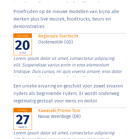
interdum nulla, ut commodo diam libero vitae erat.
Aenean faucibus nibh et justo cursus id rutrum lorem
Proefrijden op de nieuwe modellen van bijna alle
imperdiet. Nunc ut sem vitae risus tristique posuere.
merken plus live muziek, foodtrucks, beurs en
demonstraties
Regionale Toertocht
Saturday
20
Oosterwolde (GD)
JUNE
Lorem ipsum dolor sit amet, consectetur adipiscing
elit. Suspendisse varius enim in eros elementum
tristique. Duis cursus, mi quis viverra ornare, eros dolor
interdum nulla, ut commodo diam libero vitae erat.
Aenean faucibus nibh et justo cursus id rutrum lorem
Een unieke ervaring en geschikt voor zowel ervaren
imperdiet. Nunc ut sem vitae risus tristique posuere.
rijders als beginnende rijders. Er wordt onderweg
regelmatig gestopt voor mens en motor.
Kawasaki Promo Tour
Friday
27
Nieuw Weerdinge (DR)
MARCH
Lorem ipsum dolor sit amet, consectetur adipiscing