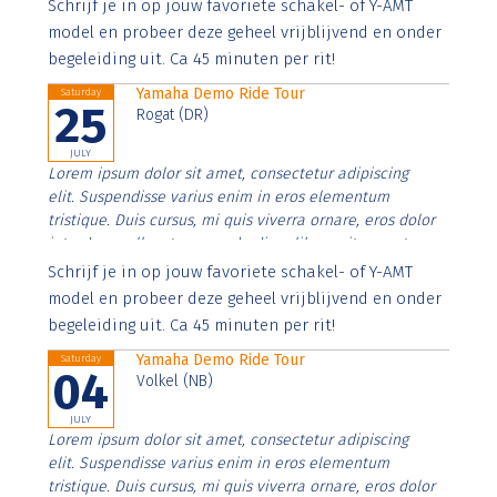
Aenean faucibus nibh et justo cursus id rutrum lorem
Schrijf je in op jouw favoriete schakel- of Y-AMT
imperdiet. Nunc ut sem vitae risus tristique posuere.
model en probeer deze geheel vrijblijvend en onder
begeleiding uit. Ca 45 minuten per rit!
Yamaha Demo Ride Tour
Saturday
25
Rogat (DR)
JULY
Lorem ipsum dolor sit amet, consectetur adipiscing
elit. Suspendisse varius enim in eros elementum
tristique. Duis cursus, mi quis viverra ornare, eros dolor
interdum nulla, ut commodo diam libero vitae erat.
Aenean faucibus nibh et justo cursus id rutrum lorem
Schrijf je in op jouw favoriete schakel- of Y-AMT
imperdiet. Nunc ut sem vitae risus tristique posuere.
model en probeer deze geheel vrijblijvend en onder
begeleiding uit. Ca 45 minuten per rit!
Yamaha Demo Ride Tour
Saturday
04
Volkel (NB)
JULY
Lorem ipsum dolor sit amet, consectetur adipiscing
elit. Suspendisse varius enim in eros elementum
tristique. Duis cursus, mi quis viverra ornare, eros dolor