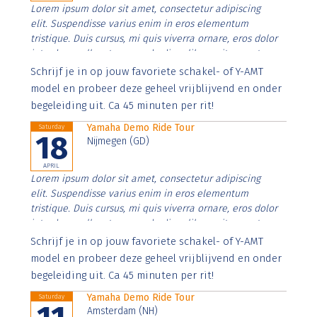
Lorem ipsum dolor sit amet, consectetur adipiscing
elit. Suspendisse varius enim in eros elementum
tristique. Duis cursus, mi quis viverra ornare, eros dolor
interdum nulla, ut commodo diam libero vitae erat.
Aenean faucibus nibh et justo cursus id rutrum lorem
Schrijf je in op jouw favoriete schakel- of Y-AMT
imperdiet. Nunc ut sem vitae risus tristique posuere.
model en probeer deze geheel vrijblijvend en onder
begeleiding uit. Ca 45 minuten per rit!
Yamaha Demo Ride Tour
Saturday
18
Nijmegen (GD)
APRIL
Lorem ipsum dolor sit amet, consectetur adipiscing
elit. Suspendisse varius enim in eros elementum
tristique. Duis cursus, mi quis viverra ornare, eros dolor
interdum nulla, ut commodo diam libero vitae erat.
Aenean faucibus nibh et justo cursus id rutrum lorem
Schrijf je in op jouw favoriete schakel- of Y-AMT
imperdiet. Nunc ut sem vitae risus tristique posuere.
model en probeer deze geheel vrijblijvend en onder
begeleiding uit. Ca 45 minuten per rit!
Yamaha Demo Ride Tour
Saturday
Amsterdam (NH)