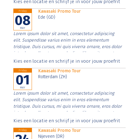
Aenean faucibus nibh et justo cursus id rutrum lorem
Kies een locatie en schrijf je in voor jouw proefrit
imperdiet. Nunc ut sem vitae risus tristique posuere.
Kawasaki Promo Tour
Friday
08
Ede (GD)
MAY
Lorem ipsum dolor sit amet, consectetur adipiscing
elit. Suspendisse varius enim in eros elementum
tristique. Duis cursus, mi quis viverra ornare, eros dolor
interdum nulla, ut commodo diam libero vitae erat.
Aenean faucibus nibh et justo cursus id rutrum lorem
Kies een locatie en schrijf je in voor jouw proefrit
imperdiet. Nunc ut sem vitae risus tristique posuere.
Kawasaki Promo Tour
Friday
01
Rotterdam (ZH)
MAY
Lorem ipsum dolor sit amet, consectetur adipiscing
elit. Suspendisse varius enim in eros elementum
tristique. Duis cursus, mi quis viverra ornare, eros dolor
interdum nulla, ut commodo diam libero vitae erat.
Aenean faucibus nibh et justo cursus id rutrum lorem
Kies een locatie en schrijf je in voor jouw proefrit
imperdiet. Nunc ut sem vitae risus tristique posuere.
Kawasaki Promo Tour
Friday
Nijeveen (DR)