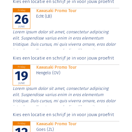
Aenean faucibus nibh et justo cursus id rutrum lorem
Kies een locatie en schrijf je in voor jouw proefrit
imperdiet. Nunc ut sem vitae risus tristique posuere.
Kawasaki Promo Tour
Friday
26
Echt (LB)
JUNE
Lorem ipsum dolor sit amet, consectetur adipiscing
elit. Suspendisse varius enim in eros elementum
tristique. Duis cursus, mi quis viverra ornare, eros dolor
interdum nulla, ut commodo diam libero vitae erat.
Aenean faucibus nibh et justo cursus id rutrum lorem
Kies een locatie en schrijf je in voor jouw proefrit
imperdiet. Nunc ut sem vitae risus tristique posuere.
Kawasaki Promo Tour
Friday
19
Hengelo (OV)
JUNE
Lorem ipsum dolor sit amet, consectetur adipiscing
elit. Suspendisse varius enim in eros elementum
tristique. Duis cursus, mi quis viverra ornare, eros dolor
interdum nulla, ut commodo diam libero vitae erat.
Aenean faucibus nibh et justo cursus id rutrum lorem
Kies een locatie en schrijf je in voor jouw proefrit
imperdiet. Nunc ut sem vitae risus tristique posuere.
Kawasaki Promo Tour
Friday
Goes (ZL)