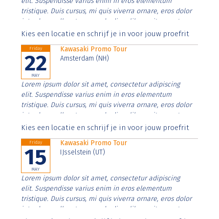
elit. Suspendisse varius enim in eros elementum
tristique. Duis cursus, mi quis viverra ornare, eros dolor
interdum nulla, ut commodo diam libero vitae erat.
Aenean faucibus nibh et justo cursus id rutrum lorem
Kies een locatie en schrijf je in voor jouw proefrit
imperdiet. Nunc ut sem vitae risus tristique posuere.
Kawasaki Promo Tour
Friday
22
Amsterdam (NH)
MAY
Lorem ipsum dolor sit amet, consectetur adipiscing
elit. Suspendisse varius enim in eros elementum
tristique. Duis cursus, mi quis viverra ornare, eros dolor
interdum nulla, ut commodo diam libero vitae erat.
Aenean faucibus nibh et justo cursus id rutrum lorem
Kies een locatie en schrijf je in voor jouw proefrit
imperdiet. Nunc ut sem vitae risus tristique posuere.
Kawasaki Promo Tour
Friday
15
IJsselstein (UT)
MAY
Lorem ipsum dolor sit amet, consectetur adipiscing
elit. Suspendisse varius enim in eros elementum
tristique. Duis cursus, mi quis viverra ornare, eros dolor
interdum nulla, ut commodo diam libero vitae erat.