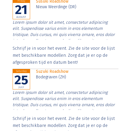
Susuki Roadshow
Friday
21
NIeuw Weerdinge (DR)
AUGUST
Lorem ipsum dolor sit amet, consectetur adipiscing
elit. Suspendisse varius enim in eros elementum
tristique. Duis cursus, mi quis viverra ornare, eros dolor
interdum nulla, ut commodo diam libero vitae erat.
Aenean faucibus nibh et justo cursus id rutrum lorem
Schrijf je in voor het event. Zie de site voor de lijst
imperdiet. Nunc ut sem vitae risus tristique posuere.
met beschikbare modellen. Zorg dat je er op de
afgesproken tijd en datum bent!
Suzuki Roadshow
Saturday
25
Bodegraven (ZH)
JULY
Lorem ipsum dolor sit amet, consectetur adipiscing
elit. Suspendisse varius enim in eros elementum
tristique. Duis cursus, mi quis viverra ornare, eros dolor
interdum nulla, ut commodo diam libero vitae erat.
Aenean faucibus nibh et justo cursus id rutrum lorem
Schrijf je in voor het event. Zie de site voor de lijst
imperdiet. Nunc ut sem vitae risus tristique posuere.
met beschikbare modellen. Zorg dat je er op de