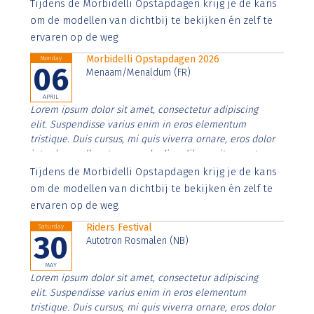
Aenean faucibus nibh et justo cursus id rutrum lorem
Tijdens de Morbidelli Opstapdagen krijg je de kans
imperdiet. Nunc ut sem vitae risus tristique posuere.
om de modellen van dichtbij te bekijken én zelf te
ervaren op de weg
Morbidelli Opstapdagen 2026
Monday
06
Menaam/Menaldum (FR)
APRIL
Lorem ipsum dolor sit amet, consectetur adipiscing
elit. Suspendisse varius enim in eros elementum
tristique. Duis cursus, mi quis viverra ornare, eros dolor
interdum nulla, ut commodo diam libero vitae erat.
Aenean faucibus nibh et justo cursus id rutrum lorem
Tijdens de Morbidelli Opstapdagen krijg je de kans
imperdiet. Nunc ut sem vitae risus tristique posuere.
om de modellen van dichtbij te bekijken én zelf te
ervaren op de weg.
Riders Festival
Saturday
30
Autotron Rosmalen (NB)
MAY
Lorem ipsum dolor sit amet, consectetur adipiscing
elit. Suspendisse varius enim in eros elementum
tristique. Duis cursus, mi quis viverra ornare, eros dolor