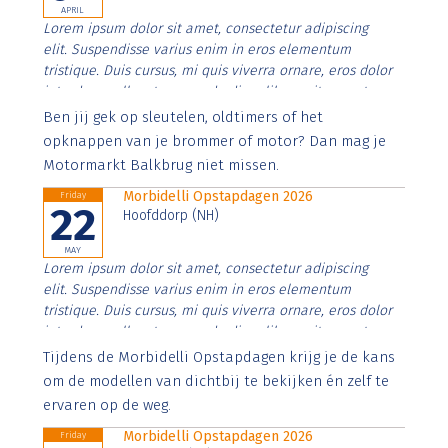
APRIL
Lorem ipsum dolor sit amet, consectetur adipiscing
elit. Suspendisse varius enim in eros elementum
tristique. Duis cursus, mi quis viverra ornare, eros dolor
interdum nulla, ut commodo diam libero vitae erat.
Aenean faucibus nibh et justo cursus id rutrum lorem
Ben jij gek op sleutelen, oldtimers of het
imperdiet. Nunc ut sem vitae risus tristique posuere.
opknappen van je brommer of motor? Dan mag je
Motormarkt Balkbrug niet missen.
Morbidelli Opstapdagen 2026
Friday
22
Hoofddorp (NH)
MAY
Lorem ipsum dolor sit amet, consectetur adipiscing
elit. Suspendisse varius enim in eros elementum
tristique. Duis cursus, mi quis viverra ornare, eros dolor
interdum nulla, ut commodo diam libero vitae erat.
Aenean faucibus nibh et justo cursus id rutrum lorem
Tijdens de Morbidelli Opstapdagen krijg je de kans
imperdiet. Nunc ut sem vitae risus tristique posuere.
om de modellen van dichtbij te bekijken én zelf te
ervaren op de weg.
Morbidelli Opstapdagen 2026
Friday