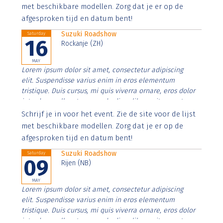
imperdiet. Nunc ut sem vitae risus tristique posuere.
met beschikbare modellen. Zorg dat je er op de
afgesproken tijd en datum bent!
Suzuki Roadshow
Saturday
16
Rockanje (ZH)
MAY
Lorem ipsum dolor sit amet, consectetur adipiscing
elit. Suspendisse varius enim in eros elementum
tristique. Duis cursus, mi quis viverra ornare, eros dolor
interdum nulla, ut commodo diam libero vitae erat.
Aenean faucibus nibh et justo cursus id rutrum lorem
Schrijf je in voor het event. Zie de site voor de lijst
imperdiet. Nunc ut sem vitae risus tristique posuere.
met beschikbare modellen. Zorg dat je er op de
afgesproken tijd en datum bent!
Suzuki Roadshow
Saturday
09
Rijen (NB)
MAY
Lorem ipsum dolor sit amet, consectetur adipiscing
elit. Suspendisse varius enim in eros elementum
tristique. Duis cursus, mi quis viverra ornare, eros dolor
interdum nulla, ut commodo diam libero vitae erat.