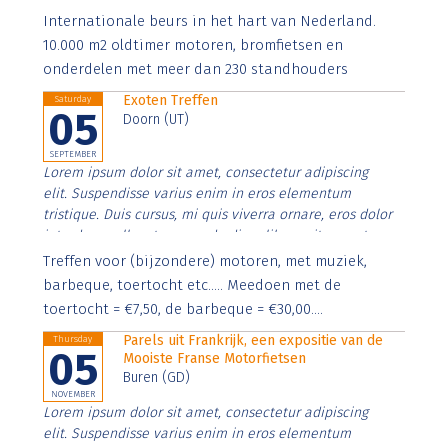
Aenean faucibus nibh et justo cursus id rutrum lorem
Internationale beurs in het hart van Nederland.
imperdiet. Nunc ut sem vitae risus tristique posuere.
10.000 m2 oldtimer motoren, bromfietsen en
onderdelen met meer dan 230 standhouders
Exoten Treffen
Saturday
05
Doorn (UT)
SEPTEMBER
Lorem ipsum dolor sit amet, consectetur adipiscing
elit. Suspendisse varius enim in eros elementum
tristique. Duis cursus, mi quis viverra ornare, eros dolor
interdum nulla, ut commodo diam libero vitae erat.
Aenean faucibus nibh et justo cursus id rutrum lorem
Treffen voor (bijzondere) motoren, met muziek,
imperdiet. Nunc ut sem vitae risus tristique posuere.
barbeque, toertocht etc..... Meedoen met de
toertocht = €7,50, de barbeque = €30,00....
Parels uit Frankrijk, een expositie van de
Thursday
05
Mooiste Franse Motorfietsen
Buren (GD)
NOVEMBER
Lorem ipsum dolor sit amet, consectetur adipiscing
elit. Suspendisse varius enim in eros elementum