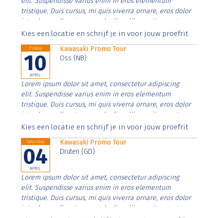
elit. Suspendisse varius enim in eros elementum
tristique. Duis cursus, mi quis viverra ornare, eros dolor
interdum nulla, ut commodo diam libero vitae erat.
Aenean faucibus nibh et justo cursus id rutrum lorem
Kies een locatie en schrijf je in voor jouw proefrit
imperdiet. Nunc ut sem vitae risus tristique posuere.
Kawasaki Promo Tour
Friday
10
Oss (NB)
APRIL
Lorem ipsum dolor sit amet, consectetur adipiscing
elit. Suspendisse varius enim in eros elementum
tristique. Duis cursus, mi quis viverra ornare, eros dolor
interdum nulla, ut commodo diam libero vitae erat.
Aenean faucibus nibh et justo cursus id rutrum lorem
Kies een locatie en schrijf je in voor jouw proefrit
imperdiet. Nunc ut sem vitae risus tristique posuere.
Kawasaki Promo Tour
Saturday
04
Druten (GD)
APRIL
Lorem ipsum dolor sit amet, consectetur adipiscing
elit. Suspendisse varius enim in eros elementum
tristique. Duis cursus, mi quis viverra ornare, eros dolor
interdum nulla, ut commodo diam libero vitae erat.