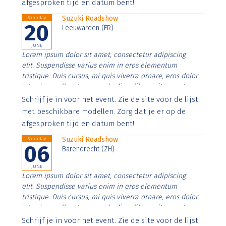
afgesproken tijd en datum bent!
Suzuki Roadshow
Saturday
20
Leeuwarden (FR)
JUNE
Lorem ipsum dolor sit amet, consectetur adipiscing
elit. Suspendisse varius enim in eros elementum
tristique. Duis cursus, mi quis viverra ornare, eros dolor
interdum nulla, ut commodo diam libero vitae erat.
Aenean faucibus nibh et justo cursus id rutrum lorem
Schrijf je in voor het event. Zie de site voor de lijst
imperdiet. Nunc ut sem vitae risus tristique posuere.
met beschikbare modellen. Zorg dat je er op de
afgesproken tijd en datum bent!
Suzuki Roadshow
Saturday
06
Barendrecht (ZH)
JUNE
Lorem ipsum dolor sit amet, consectetur adipiscing
elit. Suspendisse varius enim in eros elementum
tristique. Duis cursus, mi quis viverra ornare, eros dolor
interdum nulla, ut commodo diam libero vitae erat.
Aenean faucibus nibh et justo cursus id rutrum lorem
Schrijf je in voor het event. Zie de site voor de lijst