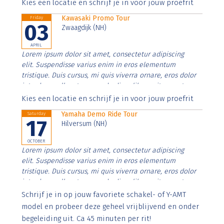
Aenean faucibus nibh et justo cursus id rutrum lorem
Kies een locatie en schrijf je in voor jouw proefrit
imperdiet. Nunc ut sem vitae risus tristique posuere.
Kawasaki Promo Tour
Friday
03
Zwaagdijk (NH)
APRIL
Lorem ipsum dolor sit amet, consectetur adipiscing
elit. Suspendisse varius enim in eros elementum
tristique. Duis cursus, mi quis viverra ornare, eros dolor
interdum nulla, ut commodo diam libero vitae erat.
Aenean faucibus nibh et justo cursus id rutrum lorem
Kies een locatie en schrijf je in voor jouw proefrit
imperdiet. Nunc ut sem vitae risus tristique posuere.
Yamaha Demo Ride Tour
Saturday
17
Hilversum (NH)
OCTOBER
Lorem ipsum dolor sit amet, consectetur adipiscing
elit. Suspendisse varius enim in eros elementum
tristique. Duis cursus, mi quis viverra ornare, eros dolor
interdum nulla, ut commodo diam libero vitae erat.
Aenean faucibus nibh et justo cursus id rutrum lorem
Schrijf je in op jouw favoriete schakel- of Y-AMT
imperdiet. Nunc ut sem vitae risus tristique posuere.
model en probeer deze geheel vrijblijvend en onder
begeleiding uit. Ca 45 minuten per rit!