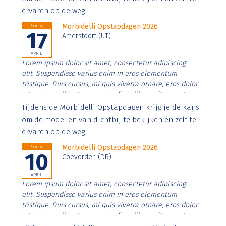
ervaren op de weg.
Morbidelli Opstapdagen 2026
Friday
17
Amersfoort (UT)
APRIL
Lorem ipsum dolor sit amet, consectetur adipiscing
elit. Suspendisse varius enim in eros elementum
tristique. Duis cursus, mi quis viverra ornare, eros dolor
interdum nulla, ut commodo diam libero vitae erat.
Aenean faucibus nibh et justo cursus id rutrum lorem
Tijdens de Morbidelli Opstapdagen krijg je de kans
imperdiet. Nunc ut sem vitae risus tristique posuere.
om de modellen van dichtbij te bekijken én zelf te
ervaren op de weg
Morbidelli Opstapdagen 2026
Friday
10
Coevorden (DR)
APRIL
Lorem ipsum dolor sit amet, consectetur adipiscing
elit. Suspendisse varius enim in eros elementum
tristique. Duis cursus, mi quis viverra ornare, eros dolor
interdum nulla, ut commodo diam libero vitae erat.