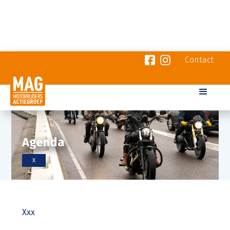
Contact
Agenda
X
Xxx