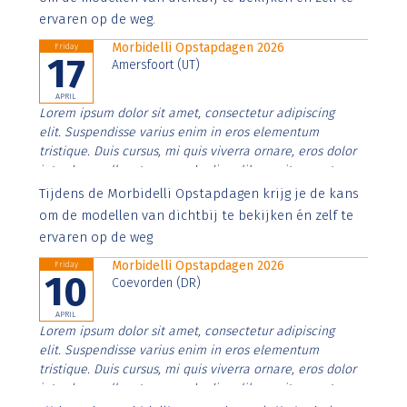
ervaren op de weg.
Morbidelli Opstapdagen 2026
Friday
17
Amersfoort (UT)
APRIL
Lorem ipsum dolor sit amet, consectetur adipiscing
elit. Suspendisse varius enim in eros elementum
tristique. Duis cursus, mi quis viverra ornare, eros dolor
interdum nulla, ut commodo diam libero vitae erat.
Aenean faucibus nibh et justo cursus id rutrum lorem
Tijdens de Morbidelli Opstapdagen krijg je de kans
imperdiet. Nunc ut sem vitae risus tristique posuere.
om de modellen van dichtbij te bekijken én zelf te
ervaren op de weg
Morbidelli Opstapdagen 2026
Friday
10
Coevorden (DR)
APRIL
Lorem ipsum dolor sit amet, consectetur adipiscing
elit. Suspendisse varius enim in eros elementum
tristique. Duis cursus, mi quis viverra ornare, eros dolor
interdum nulla, ut commodo diam libero vitae erat.