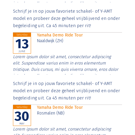
interdum nulla, ut commodo diam libero vitae erat.
Aenean faucibus nibh et justo cursus id rutrum lorem
Schrijf je in op jouw favoriete schakel- of Y-AMT
imperdiet. Nunc ut sem vitae risus tristique posuere.
model en probeer deze geheel vrijblijvend en onder
begeleiding uit. Ca 45 minuten per rit!
Yamaha Demo Ride Tour
Saturday
13
Naaldwijk (ZH)
JUNE
Lorem ipsum dolor sit amet, consectetur adipiscing
elit. Suspendisse varius enim in eros elementum
tristique. Duis cursus, mi quis viverra ornare, eros dolor
interdum nulla, ut commodo diam libero vitae erat.
Aenean faucibus nibh et justo cursus id rutrum lorem
Schrijf je in op jouw favoriete schakel- of Y-AMT
imperdiet. Nunc ut sem vitae risus tristique posuere.
model en probeer deze geheel vrijblijvend en onder
begeleiding uit. Ca 45 minuten per rit!
Yamaha Demo Ride Tour
Saturday
30
Rosmalen (NB)
MAY
Lorem ipsum dolor sit amet, consectetur adipiscing