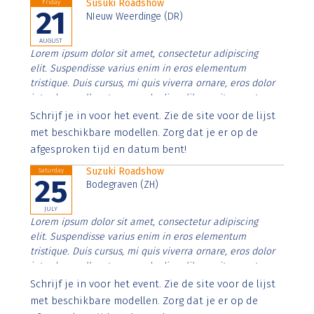
Susuki Roadshow
Friday
21
NIeuw Weerdinge (DR)
AUGUST
Lorem ipsum dolor sit amet, consectetur adipiscing
elit. Suspendisse varius enim in eros elementum
tristique. Duis cursus, mi quis viverra ornare, eros dolor
interdum nulla, ut commodo diam libero vitae erat.
Aenean faucibus nibh et justo cursus id rutrum lorem
Schrijf je in voor het event. Zie de site voor de lijst
imperdiet. Nunc ut sem vitae risus tristique posuere.
met beschikbare modellen. Zorg dat je er op de
afgesproken tijd en datum bent!
Suzuki Roadshow
Saturday
25
Bodegraven (ZH)
JULY
Lorem ipsum dolor sit amet, consectetur adipiscing
elit. Suspendisse varius enim in eros elementum
tristique. Duis cursus, mi quis viverra ornare, eros dolor
interdum nulla, ut commodo diam libero vitae erat.
Aenean faucibus nibh et justo cursus id rutrum lorem
Schrijf je in voor het event. Zie de site voor de lijst
imperdiet. Nunc ut sem vitae risus tristique posuere.
met beschikbare modellen. Zorg dat je er op de