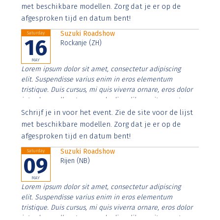
imperdiet. Nunc ut sem vitae risus tristique posuere.
met beschikbare modellen. Zorg dat je er op de
afgesproken tijd en datum bent!
Suzuki Roadshow
Saturday
16
Rockanje (ZH)
MAY
Lorem ipsum dolor sit amet, consectetur adipiscing
elit. Suspendisse varius enim in eros elementum
tristique. Duis cursus, mi quis viverra ornare, eros dolor
interdum nulla, ut commodo diam libero vitae erat.
Aenean faucibus nibh et justo cursus id rutrum lorem
Schrijf je in voor het event. Zie de site voor de lijst
imperdiet. Nunc ut sem vitae risus tristique posuere.
met beschikbare modellen. Zorg dat je er op de
afgesproken tijd en datum bent!
Suzuki Roadshow
Saturday
09
Rijen (NB)
MAY
Lorem ipsum dolor sit amet, consectetur adipiscing
elit. Suspendisse varius enim in eros elementum
tristique. Duis cursus, mi quis viverra ornare, eros dolor
interdum nulla, ut commodo diam libero vitae erat.