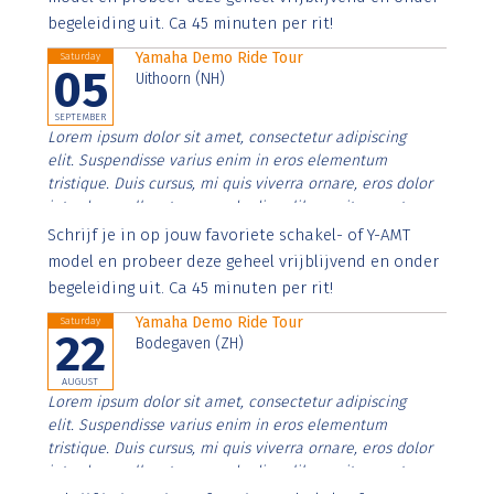
begeleiding uit. Ca 45 minuten per rit!
Yamaha Demo Ride Tour
Saturday
05
Uithoorn (NH)
SEPTEMBER
Lorem ipsum dolor sit amet, consectetur adipiscing
elit. Suspendisse varius enim in eros elementum
tristique. Duis cursus, mi quis viverra ornare, eros dolor
interdum nulla, ut commodo diam libero vitae erat.
Aenean faucibus nibh et justo cursus id rutrum lorem
Schrijf je in op jouw favoriete schakel- of Y-AMT
imperdiet. Nunc ut sem vitae risus tristique posuere.
model en probeer deze geheel vrijblijvend en onder
begeleiding uit. Ca 45 minuten per rit!
Yamaha Demo Ride Tour
Saturday
22
Bodegaven (ZH)
AUGUST
Lorem ipsum dolor sit amet, consectetur adipiscing
elit. Suspendisse varius enim in eros elementum
tristique. Duis cursus, mi quis viverra ornare, eros dolor
interdum nulla, ut commodo diam libero vitae erat.