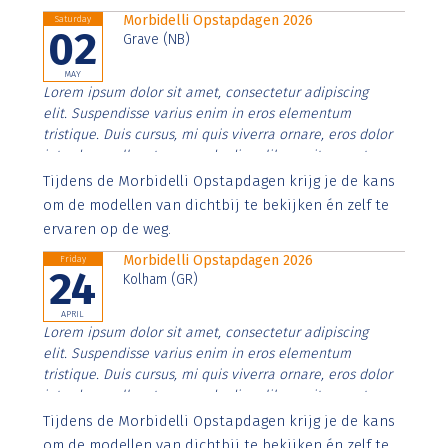
Morbidelli Opstapdagen 2026
Saturday
02
Grave (NB)
MAY
Lorem ipsum dolor sit amet, consectetur adipiscing
elit. Suspendisse varius enim in eros elementum
tristique. Duis cursus, mi quis viverra ornare, eros dolor
interdum nulla, ut commodo diam libero vitae erat.
Aenean faucibus nibh et justo cursus id rutrum lorem
Tijdens de Morbidelli Opstapdagen krijg je de kans
imperdiet. Nunc ut sem vitae risus tristique posuere.
om de modellen van dichtbij te bekijken én zelf te
ervaren op de weg.
Morbidelli Opstapdagen 2026
Friday
24
Kolham (GR)
APRIL
Lorem ipsum dolor sit amet, consectetur adipiscing
elit. Suspendisse varius enim in eros elementum
tristique. Duis cursus, mi quis viverra ornare, eros dolor
interdum nulla, ut commodo diam libero vitae erat.
Aenean faucibus nibh et justo cursus id rutrum lorem
Tijdens de Morbidelli Opstapdagen krijg je de kans
imperdiet. Nunc ut sem vitae risus tristique posuere.
om de modellen van dichtbij te bekijken én zelf te