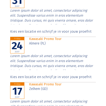
31
JULY
Lorem ipsum dolor sit amet, consectetur adipiscing
elit. Suspendisse varius enim in eros elementum
tristique. Duis cursus, mi quis viverra ornare, eros dolor
interdum nulla, ut commodo diam libero vitae erat.
Aenean faucibus nibh et justo cursus id rutrum lorem
Kies een locatie en schrijf je in voor jouw proefrit
imperdiet. Nunc ut sem vitae risus tristique posuere.
Kawasaki Promo Tour
Friday
24
Almere (FL)
JULY
Lorem ipsum dolor sit amet, consectetur adipiscing
elit. Suspendisse varius enim in eros elementum
tristique. Duis cursus, mi quis viverra ornare, eros dolor
interdum nulla, ut commodo diam libero vitae erat.
Aenean faucibus nibh et justo cursus id rutrum lorem
Kies een locatie en schrijf je in voor jouw proefrit
imperdiet. Nunc ut sem vitae risus tristique posuere.
Kawasaki Promo Tour
Friday
17
Zelhem (GD)
JULY
Lorem ipsum dolor sit amet, consectetur adipiscing