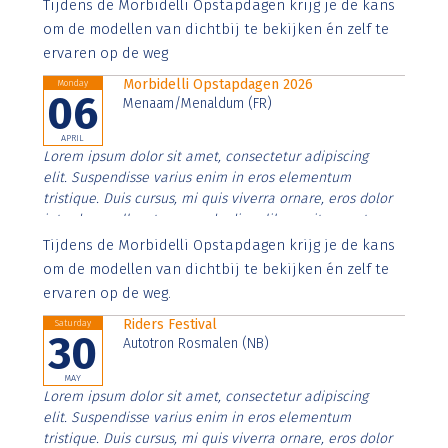
Aenean faucibus nibh et justo cursus id rutrum lorem
Tijdens de Morbidelli Opstapdagen krijg je de kans
imperdiet. Nunc ut sem vitae risus tristique posuere.
om de modellen van dichtbij te bekijken én zelf te
ervaren op de weg
Morbidelli Opstapdagen 2026
Monday
06
Menaam/Menaldum (FR)
APRIL
Lorem ipsum dolor sit amet, consectetur adipiscing
elit. Suspendisse varius enim in eros elementum
tristique. Duis cursus, mi quis viverra ornare, eros dolor
interdum nulla, ut commodo diam libero vitae erat.
Aenean faucibus nibh et justo cursus id rutrum lorem
Tijdens de Morbidelli Opstapdagen krijg je de kans
imperdiet. Nunc ut sem vitae risus tristique posuere.
om de modellen van dichtbij te bekijken én zelf te
ervaren op de weg.
Riders Festival
Saturday
30
Autotron Rosmalen (NB)
MAY
Lorem ipsum dolor sit amet, consectetur adipiscing
elit. Suspendisse varius enim in eros elementum
tristique. Duis cursus, mi quis viverra ornare, eros dolor