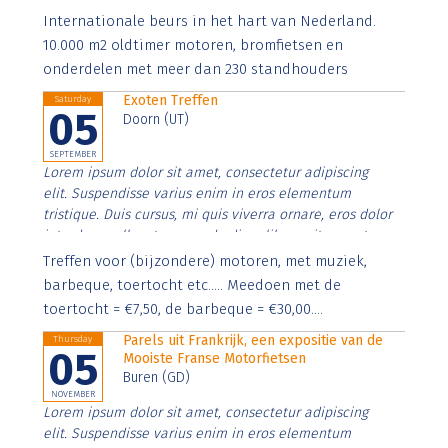
Aenean faucibus nibh et justo cursus id rutrum lorem
Internationale beurs in het hart van Nederland.
imperdiet. Nunc ut sem vitae risus tristique posuere.
10.000 m2 oldtimer motoren, bromfietsen en
onderdelen met meer dan 230 standhouders
Exoten Treffen
Saturday
05
Doorn (UT)
SEPTEMBER
Lorem ipsum dolor sit amet, consectetur adipiscing
elit. Suspendisse varius enim in eros elementum
tristique. Duis cursus, mi quis viverra ornare, eros dolor
interdum nulla, ut commodo diam libero vitae erat.
Aenean faucibus nibh et justo cursus id rutrum lorem
Treffen voor (bijzondere) motoren, met muziek,
imperdiet. Nunc ut sem vitae risus tristique posuere.
barbeque, toertocht etc..... Meedoen met de
toertocht = €7,50, de barbeque = €30,00....
Parels uit Frankrijk, een expositie van de
Thursday
05
Mooiste Franse Motorfietsen
Buren (GD)
NOVEMBER
Lorem ipsum dolor sit amet, consectetur adipiscing
elit. Suspendisse varius enim in eros elementum