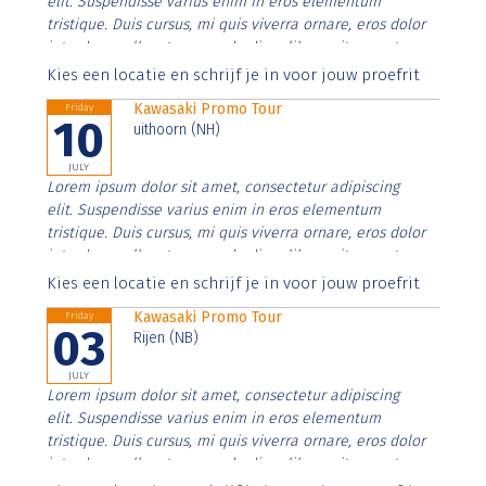
elit. Suspendisse varius enim in eros elementum
tristique. Duis cursus, mi quis viverra ornare, eros dolor
interdum nulla, ut commodo diam libero vitae erat.
Aenean faucibus nibh et justo cursus id rutrum lorem
Kies een locatie en schrijf je in voor jouw proefrit
imperdiet. Nunc ut sem vitae risus tristique posuere.
Kawasaki Promo Tour
Friday
10
uithoorn (NH)
JULY
Lorem ipsum dolor sit amet, consectetur adipiscing
elit. Suspendisse varius enim in eros elementum
tristique. Duis cursus, mi quis viverra ornare, eros dolor
interdum nulla, ut commodo diam libero vitae erat.
Aenean faucibus nibh et justo cursus id rutrum lorem
Kies een locatie en schrijf je in voor jouw proefrit
imperdiet. Nunc ut sem vitae risus tristique posuere.
Kawasaki Promo Tour
Friday
03
Rijen (NB)
JULY
Lorem ipsum dolor sit amet, consectetur adipiscing
elit. Suspendisse varius enim in eros elementum
tristique. Duis cursus, mi quis viverra ornare, eros dolor
interdum nulla, ut commodo diam libero vitae erat.