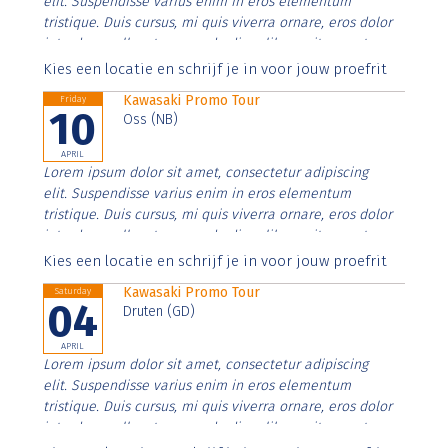
elit. Suspendisse varius enim in eros elementum
tristique. Duis cursus, mi quis viverra ornare, eros dolor
interdum nulla, ut commodo diam libero vitae erat.
Aenean faucibus nibh et justo cursus id rutrum lorem
Kies een locatie en schrijf je in voor jouw proefrit
imperdiet. Nunc ut sem vitae risus tristique posuere.
Kawasaki Promo Tour
Friday
10
Oss (NB)
APRIL
Lorem ipsum dolor sit amet, consectetur adipiscing
elit. Suspendisse varius enim in eros elementum
tristique. Duis cursus, mi quis viverra ornare, eros dolor
interdum nulla, ut commodo diam libero vitae erat.
Aenean faucibus nibh et justo cursus id rutrum lorem
Kies een locatie en schrijf je in voor jouw proefrit
imperdiet. Nunc ut sem vitae risus tristique posuere.
Kawasaki Promo Tour
Saturday
04
Druten (GD)
APRIL
Lorem ipsum dolor sit amet, consectetur adipiscing
elit. Suspendisse varius enim in eros elementum
tristique. Duis cursus, mi quis viverra ornare, eros dolor
interdum nulla, ut commodo diam libero vitae erat.