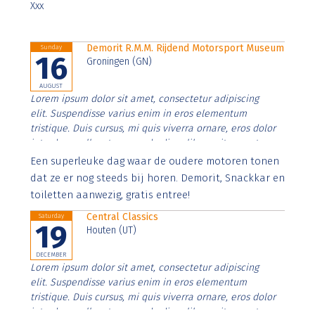
Xxx
Demorit R.M.M. Rijdend Motorsport Museum
Sunday
16
Groningen (GN)
AUGUST
Lorem ipsum dolor sit amet, consectetur adipiscing
elit. Suspendisse varius enim in eros elementum
tristique. Duis cursus, mi quis viverra ornare, eros dolor
interdum nulla, ut commodo diam libero vitae erat.
Aenean faucibus nibh et justo cursus id rutrum lorem
Een superleuke dag waar de oudere motoren tonen
imperdiet. Nunc ut sem vitae risus tristique posuere.
dat ze er nog steeds bij horen. Demorit, Snackkar en
toiletten aanwezig, gratis entree!
Central Classics
Saturday
19
Houten (UT)
DECEMBER
Lorem ipsum dolor sit amet, consectetur adipiscing
elit. Suspendisse varius enim in eros elementum
tristique. Duis cursus, mi quis viverra ornare, eros dolor
interdum nulla, ut commodo diam libero vitae erat.