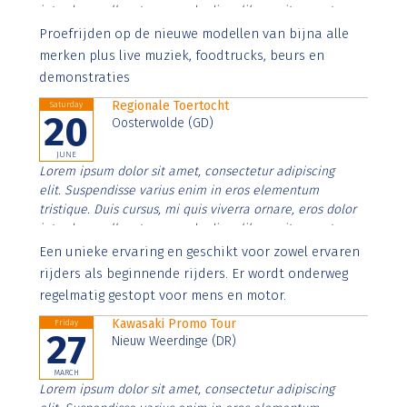
interdum nulla, ut commodo diam libero vitae erat.
Aenean faucibus nibh et justo cursus id rutrum lorem
Proefrijden op de nieuwe modellen van bijna alle
imperdiet. Nunc ut sem vitae risus tristique posuere.
merken plus live muziek, foodtrucks, beurs en
demonstraties
Regionale Toertocht
Saturday
20
Oosterwolde (GD)
JUNE
Lorem ipsum dolor sit amet, consectetur adipiscing
elit. Suspendisse varius enim in eros elementum
tristique. Duis cursus, mi quis viverra ornare, eros dolor
interdum nulla, ut commodo diam libero vitae erat.
Aenean faucibus nibh et justo cursus id rutrum lorem
Een unieke ervaring en geschikt voor zowel ervaren
imperdiet. Nunc ut sem vitae risus tristique posuere.
rijders als beginnende rijders. Er wordt onderweg
regelmatig gestopt voor mens en motor.
Kawasaki Promo Tour
Friday
27
Nieuw Weerdinge (DR)
MARCH
Lorem ipsum dolor sit amet, consectetur adipiscing