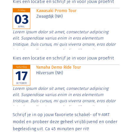
Aenean faucibus nibh et justo cursus id rutrum lorem
Kies een locatie en schrijf je in voor jouw proefrit
imperdiet. Nunc ut sem vitae risus tristique posuere.
Kawasaki Promo Tour
Friday
03
Zwaagdijk (NH)
APRIL
Lorem ipsum dolor sit amet, consectetur adipiscing
elit. Suspendisse varius enim in eros elementum
tristique. Duis cursus, mi quis viverra ornare, eros dolor
interdum nulla, ut commodo diam libero vitae erat.
Aenean faucibus nibh et justo cursus id rutrum lorem
Kies een locatie en schrijf je in voor jouw proefrit
imperdiet. Nunc ut sem vitae risus tristique posuere.
Yamaha Demo Ride Tour
Saturday
17
Hilversum (NH)
OCTOBER
Lorem ipsum dolor sit amet, consectetur adipiscing
elit. Suspendisse varius enim in eros elementum
tristique. Duis cursus, mi quis viverra ornare, eros dolor
interdum nulla, ut commodo diam libero vitae erat.
Aenean faucibus nibh et justo cursus id rutrum lorem
Schrijf je in op jouw favoriete schakel- of Y-AMT
imperdiet. Nunc ut sem vitae risus tristique posuere.
model en probeer deze geheel vrijblijvend en onder
begeleiding uit. Ca 45 minuten per rit!