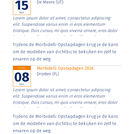
15
De Meern (UT)
MAY
Lorem ipsum dolor sit amet, consectetur adipiscing
elit. Suspendisse varius enim in eros elementum
tristique. Duis cursus, mi quis viverra ornare, eros dolor
interdum nulla, ut commodo diam libero vitae erat.
Aenean faucibus nibh et justo cursus id rutrum lorem
Tijdens de Morbidelli Opstapdagen krijg je de kans
imperdiet. Nunc ut sem vitae risus tristique posuere.
om de modellen van dichtbij te bekijken én zelf te
ervaren op de weg.
Morbidelli Opstapdagen 2026
Friday
08
Dronten (FL)
MAY
Lorem ipsum dolor sit amet, consectetur adipiscing
elit. Suspendisse varius enim in eros elementum
tristique. Duis cursus, mi quis viverra ornare, eros dolor
interdum nulla, ut commodo diam libero vitae erat.
Aenean faucibus nibh et justo cursus id rutrum lorem
Tijdens de Morbidelli Opstapdagen krijg je de kans
imperdiet. Nunc ut sem vitae risus tristique posuere.
om de modellen van dichtbij te bekijken én zelf te
ervaren op de weg.