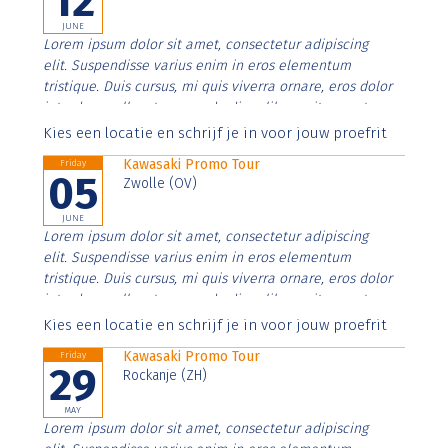
12
JUNE
Lorem ipsum dolor sit amet, consectetur adipiscing
elit. Suspendisse varius enim in eros elementum
tristique. Duis cursus, mi quis viverra ornare, eros dolor
interdum nulla, ut commodo diam libero vitae erat.
Aenean faucibus nibh et justo cursus id rutrum lorem
Kies een locatie en schrijf je in voor jouw proefrit
imperdiet. Nunc ut sem vitae risus tristique posuere.
Kawasaki Promo Tour
Friday
05
Zwolle (OV)
JUNE
Lorem ipsum dolor sit amet, consectetur adipiscing
elit. Suspendisse varius enim in eros elementum
tristique. Duis cursus, mi quis viverra ornare, eros dolor
interdum nulla, ut commodo diam libero vitae erat.
Aenean faucibus nibh et justo cursus id rutrum lorem
Kies een locatie en schrijf je in voor jouw proefrit
imperdiet. Nunc ut sem vitae risus tristique posuere.
Kawasaki Promo Tour
Friday
29
Rockanje (ZH)
MAY
Lorem ipsum dolor sit amet, consectetur adipiscing