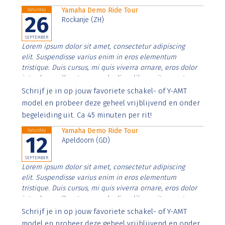
Yamaha Demo Ride Tour
Saturday
26
Rockanje (ZH)
SEPTEMBER
Lorem ipsum dolor sit amet, consectetur adipiscing
elit. Suspendisse varius enim in eros elementum
tristique. Duis cursus, mi quis viverra ornare, eros dolor
interdum nulla, ut commodo diam libero vitae erat.
Aenean faucibus nibh et justo cursus id rutrum lorem
Schrijf je in op jouw favoriete schakel- of Y-AMT
imperdiet. Nunc ut sem vitae risus tristique posuere.
model en probeer deze geheel vrijblijvend en onder
begeleiding uit. Ca 45 minuten per rit!
Yamaha Demo Ride Tour
Saturday
12
Apeldoorn (GD)
SEPTEMBER
Lorem ipsum dolor sit amet, consectetur adipiscing
elit. Suspendisse varius enim in eros elementum
tristique. Duis cursus, mi quis viverra ornare, eros dolor
interdum nulla, ut commodo diam libero vitae erat.
Aenean faucibus nibh et justo cursus id rutrum lorem
Schrijf je in op jouw favoriete schakel- of Y-AMT
imperdiet. Nunc ut sem vitae risus tristique posuere.
model en probeer deze geheel vrijblijvend en onder