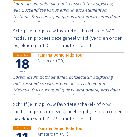
Lorem ipsum dolor sit amet, consectetur adipiscing
elit. Suspendisse varius enim in eros elementum
tristique. Duis cursus, mi quis viverra ornare, eros dolor
interdum nulla, ut commodo diam libero vitae erat.
Aenean faucibus nibh et justo cursus id rutrum lorem
Schrijf je in op jouw favoriete schakel- of Y-AMT
imperdiet. Nunc ut sem vitae risus tristique posuere.
model en probeer deze geheel vrijblijvend en onder
begeleiding uit. Ca 45 minuten per rit!
Yamaha Demo Ride Tour
Saturday
18
Nijmegen (GD)
APRIL
Lorem ipsum dolor sit amet, consectetur adipiscing
elit. Suspendisse varius enim in eros elementum
tristique. Duis cursus, mi quis viverra ornare, eros dolor
interdum nulla, ut commodo diam libero vitae erat.
Aenean faucibus nibh et justo cursus id rutrum lorem
Schrijf je in op jouw favoriete schakel- of Y-AMT
imperdiet. Nunc ut sem vitae risus tristique posuere.
model en probeer deze geheel vrijblijvend en onder
begeleiding uit. Ca 45 minuten per rit!
Yamaha Demo Ride Tour
Saturday
Amsterdam (NH)