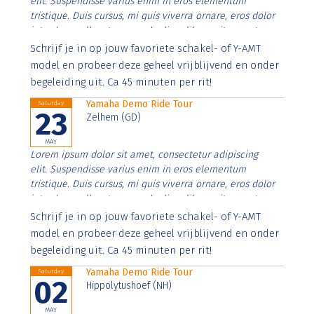
elit. Suspendisse varius enim in eros elementum
tristique. Duis cursus, mi quis viverra ornare, eros dolor
interdum nulla, ut commodo diam libero vitae erat.
Aenean faucibus nibh et justo cursus id rutrum lorem
Schrijf je in op jouw favoriete schakel- of Y-AMT
imperdiet. Nunc ut sem vitae risus tristique posuere.
model en probeer deze geheel vrijblijvend en onder
begeleiding uit. Ca 45 minuten per rit!
Yamaha Demo Ride Tour
Saturday
23
Zelhem (GD)
MAY
Lorem ipsum dolor sit amet, consectetur adipiscing
elit. Suspendisse varius enim in eros elementum
tristique. Duis cursus, mi quis viverra ornare, eros dolor
interdum nulla, ut commodo diam libero vitae erat.
Aenean faucibus nibh et justo cursus id rutrum lorem
Schrijf je in op jouw favoriete schakel- of Y-AMT
imperdiet. Nunc ut sem vitae risus tristique posuere.
model en probeer deze geheel vrijblijvend en onder
begeleiding uit. Ca 45 minuten per rit!
Yamaha Demo Ride Tour
Saturday
02
Hippolytushoef (NH)
MAY