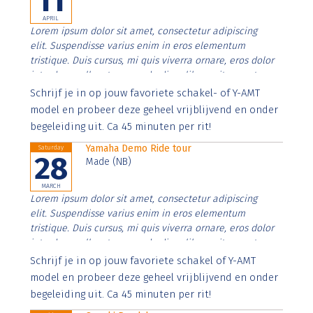
11
APRIL
Lorem ipsum dolor sit amet, consectetur adipiscing
elit. Suspendisse varius enim in eros elementum
tristique. Duis cursus, mi quis viverra ornare, eros dolor
interdum nulla, ut commodo diam libero vitae erat.
Aenean faucibus nibh et justo cursus id rutrum lorem
Schrijf je in op jouw favoriete schakel- of Y-AMT
imperdiet. Nunc ut sem vitae risus tristique posuere.
model en probeer deze geheel vrijblijvend en onder
begeleiding uit. Ca 45 minuten per rit!
Yamaha Demo Ride tour
Saturday
28
Made (NB)
MARCH
Lorem ipsum dolor sit amet, consectetur adipiscing
elit. Suspendisse varius enim in eros elementum
tristique. Duis cursus, mi quis viverra ornare, eros dolor
interdum nulla, ut commodo diam libero vitae erat.
Aenean faucibus nibh et justo cursus id rutrum lorem
Schrijf je in op jouw favoriete schakel of Y-AMT
imperdiet. Nunc ut sem vitae risus tristique posuere.
model en probeer deze geheel vrijblijvend en onder
begeleiding uit. Ca 45 minuten per rit!