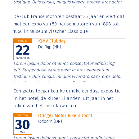
tristique. Duis cursus, mi quis viverra ornare, eros dolor
interdum nulla, ut commodo diam libero vitae erat.
Aenean faucibus nibh et justo cursus id rutrum lorem
De Club Franse Motoren bestaat 35 jaar en viert dat
imperdiet. Nunc ut sem vitae risus tristique posuere.
met een expo van 50 franse motoren van 1898 tot
1960 in Museum Visscher Classique.
KJMV Clubdag
Sunday
22
De Rijp (NH)
NOVEMBER
Lorem ipsum dolor sit amet, consectetur adipiscing
elit. Suspendisse varius enim in eros elementum
tristique. Duis cursus, mi quis viverra ornare, eros dolor
interdum nulla, ut commodo diam libero vitae erat.
Aenean faucibus nibh et justo cursus id rutrum lorem
Een gratis toegankelijke unieke ééndags expositie.
imperdiet. Nunc ut sem vitae risus tristique posuere.
In het hotel, de Rijper Eilanden. Dit jaar in het
teken van het merk Kawasaki.
Oringer Motor Bikers Tocht
Saturday
30
Odoorn (DR)
MAY
Lorem ipsum dolor sit amet, consectetur adipiscing