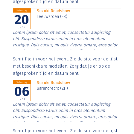
afgesproken tijd en datum bent!
Suzuki Roadshow
Saturday
20
Leeuwarden (FR)
JUNE
Lorem ipsum dolor sit amet, consectetur adipiscing
elit. Suspendisse varius enim in eros elementum
tristique. Duis cursus, mi quis viverra ornare, eros dolor
interdum nulla, ut commodo diam libero vitae erat.
Aenean faucibus nibh et justo cursus id rutrum lorem
Schrijf je in voor het event. Zie de site voor de lijst
imperdiet. Nunc ut sem vitae risus tristique posuere.
met beschikbare modellen. Zorg dat je er op de
afgesproken tijd en datum bent!
Suzuki Roadshow
Saturday
06
Barendrecht (ZH)
JUNE
Lorem ipsum dolor sit amet, consectetur adipiscing
elit. Suspendisse varius enim in eros elementum
tristique. Duis cursus, mi quis viverra ornare, eros dolor
interdum nulla, ut commodo diam libero vitae erat.
Aenean faucibus nibh et justo cursus id rutrum lorem
Schrijf je in voor het event. Zie de site voor de lijst