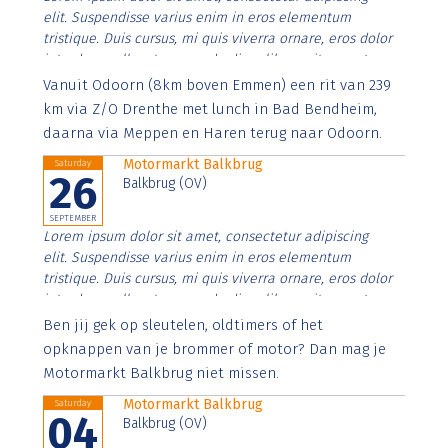
elit. Suspendisse varius enim in eros elementum
tristique. Duis cursus, mi quis viverra ornare, eros dolor
interdum nulla, ut commodo diam libero vitae erat.
Aenean faucibus nibh et justo cursus id rutrum lorem
Vanuit Odoorn (8km boven Emmen) een rit van 239
imperdiet. Nunc ut sem vitae risus tristique posuere.
km via Z/O Drenthe met lunch in Bad Bendheim,
daarna via Meppen en Haren terug naar Odoorn.
Motormarkt Balkbrug
Saturday
26
Balkbrug (OV)
SEPTEMBER
Lorem ipsum dolor sit amet, consectetur adipiscing
elit. Suspendisse varius enim in eros elementum
tristique. Duis cursus, mi quis viverra ornare, eros dolor
interdum nulla, ut commodo diam libero vitae erat.
Aenean faucibus nibh et justo cursus id rutrum lorem
Ben jij gek op sleutelen, oldtimers of het
imperdiet. Nunc ut sem vitae risus tristique posuere.
opknappen van je brommer of motor? Dan mag je
Motormarkt Balkbrug niet missen.
Motormarkt Balkbrug
Saturday
04
Balkbrug (OV)