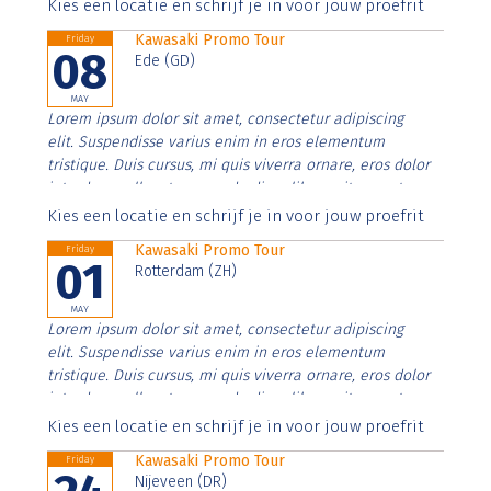
Aenean faucibus nibh et justo cursus id rutrum lorem
Kies een locatie en schrijf je in voor jouw proefrit
imperdiet. Nunc ut sem vitae risus tristique posuere.
Kawasaki Promo Tour
Friday
08
Ede (GD)
MAY
Lorem ipsum dolor sit amet, consectetur adipiscing
elit. Suspendisse varius enim in eros elementum
tristique. Duis cursus, mi quis viverra ornare, eros dolor
interdum nulla, ut commodo diam libero vitae erat.
Aenean faucibus nibh et justo cursus id rutrum lorem
Kies een locatie en schrijf je in voor jouw proefrit
imperdiet. Nunc ut sem vitae risus tristique posuere.
Kawasaki Promo Tour
Friday
01
Rotterdam (ZH)
MAY
Lorem ipsum dolor sit amet, consectetur adipiscing
elit. Suspendisse varius enim in eros elementum
tristique. Duis cursus, mi quis viverra ornare, eros dolor
interdum nulla, ut commodo diam libero vitae erat.
Aenean faucibus nibh et justo cursus id rutrum lorem
Kies een locatie en schrijf je in voor jouw proefrit
imperdiet. Nunc ut sem vitae risus tristique posuere.
Kawasaki Promo Tour
Friday
Nijeveen (DR)