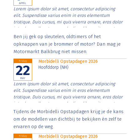
APRIL
Lorem ipsum dolor sit amet, consectetur adipiscing
elit. Suspendisse varius enim in eros elementum
tristique. Duis cursus, mi quis viverra ornare, eros dolor
interdum nulla, ut commodo diam libero vitae erat.
Aenean faucibus nibh et justo cursus id rutrum lorem
Ben jij gek op sleutelen, oldtimers of het
imperdiet. Nunc ut sem vitae risus tristique posuere.
opknappen van je brommer of motor? Dan mag je
Motormarkt Balkbrug niet missen.
Morbidelli Opstapdagen 2026
Friday
22
Hoofddorp (NH)
MAY
Lorem ipsum dolor sit amet, consectetur adipiscing
elit. Suspendisse varius enim in eros elementum
tristique. Duis cursus, mi quis viverra ornare, eros dolor
interdum nulla, ut commodo diam libero vitae erat.
Aenean faucibus nibh et justo cursus id rutrum lorem
Tijdens de Morbidelli Opstapdagen krijg je de kans
imperdiet. Nunc ut sem vitae risus tristique posuere.
om de modellen van dichtbij te bekijken én zelf te
ervaren op de weg.
Morbidelli Opstapdagen 2026
Friday