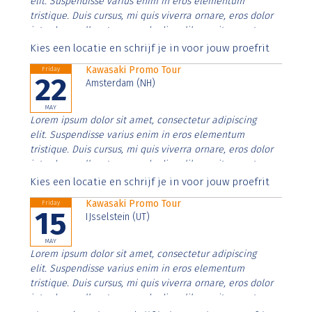
elit. Suspendisse varius enim in eros elementum
tristique. Duis cursus, mi quis viverra ornare, eros dolor
interdum nulla, ut commodo diam libero vitae erat.
Aenean faucibus nibh et justo cursus id rutrum lorem
Kies een locatie en schrijf je in voor jouw proefrit
imperdiet. Nunc ut sem vitae risus tristique posuere.
Kawasaki Promo Tour
Friday
22
Amsterdam (NH)
MAY
Lorem ipsum dolor sit amet, consectetur adipiscing
elit. Suspendisse varius enim in eros elementum
tristique. Duis cursus, mi quis viverra ornare, eros dolor
interdum nulla, ut commodo diam libero vitae erat.
Aenean faucibus nibh et justo cursus id rutrum lorem
Kies een locatie en schrijf je in voor jouw proefrit
imperdiet. Nunc ut sem vitae risus tristique posuere.
Kawasaki Promo Tour
Friday
15
IJsselstein (UT)
MAY
Lorem ipsum dolor sit amet, consectetur adipiscing
elit. Suspendisse varius enim in eros elementum
tristique. Duis cursus, mi quis viverra ornare, eros dolor
interdum nulla, ut commodo diam libero vitae erat.