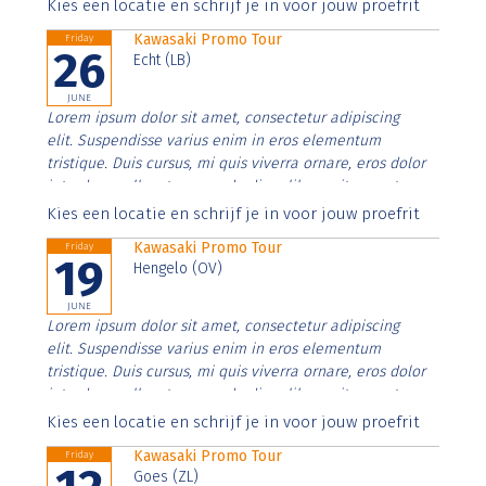
Aenean faucibus nibh et justo cursus id rutrum lorem
Kies een locatie en schrijf je in voor jouw proefrit
imperdiet. Nunc ut sem vitae risus tristique posuere.
Kawasaki Promo Tour
Friday
26
Echt (LB)
JUNE
Lorem ipsum dolor sit amet, consectetur adipiscing
elit. Suspendisse varius enim in eros elementum
tristique. Duis cursus, mi quis viverra ornare, eros dolor
interdum nulla, ut commodo diam libero vitae erat.
Aenean faucibus nibh et justo cursus id rutrum lorem
Kies een locatie en schrijf je in voor jouw proefrit
imperdiet. Nunc ut sem vitae risus tristique posuere.
Kawasaki Promo Tour
Friday
19
Hengelo (OV)
JUNE
Lorem ipsum dolor sit amet, consectetur adipiscing
elit. Suspendisse varius enim in eros elementum
tristique. Duis cursus, mi quis viverra ornare, eros dolor
interdum nulla, ut commodo diam libero vitae erat.
Aenean faucibus nibh et justo cursus id rutrum lorem
Kies een locatie en schrijf je in voor jouw proefrit
imperdiet. Nunc ut sem vitae risus tristique posuere.
Kawasaki Promo Tour
Friday
Goes (ZL)