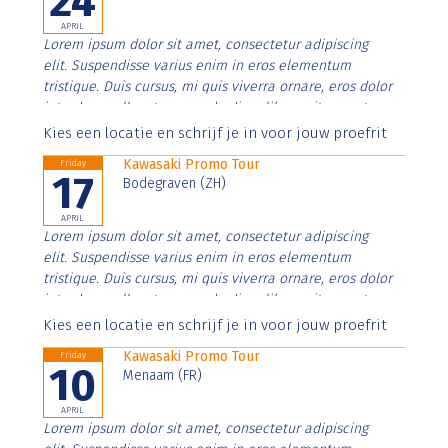
24
APRIL
Lorem ipsum dolor sit amet, consectetur adipiscing
elit. Suspendisse varius enim in eros elementum
tristique. Duis cursus, mi quis viverra ornare, eros dolor
interdum nulla, ut commodo diam libero vitae erat.
Aenean faucibus nibh et justo cursus id rutrum lorem
Kies een locatie en schrijf je in voor jouw proefrit
imperdiet. Nunc ut sem vitae risus tristique posuere.
Kawasaki Promo Tour
Friday
17
Bodegraven (ZH)
APRIL
Lorem ipsum dolor sit amet, consectetur adipiscing
elit. Suspendisse varius enim in eros elementum
tristique. Duis cursus, mi quis viverra ornare, eros dolor
interdum nulla, ut commodo diam libero vitae erat.
Aenean faucibus nibh et justo cursus id rutrum lorem
Kies een locatie en schrijf je in voor jouw proefrit
imperdiet. Nunc ut sem vitae risus tristique posuere.
Kawasaki Promo Tour
Friday
10
Menaam (FR)
APRIL
Lorem ipsum dolor sit amet, consectetur adipiscing