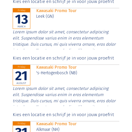
Aenean faucibus nibh et justo cursus id rutrum lorem
Kies een locatie en schrijf je in voor jouw proefrit
imperdiet. Nunc ut sem vitae risus tristique posuere.
Kawasaki Promo Tour
Friday
13
Leek (GN)
MARCH
Lorem ipsum dolor sit amet, consectetur adipiscing
elit. Suspendisse varius enim in eros elementum
tristique. Duis cursus, mi quis viverra ornare, eros dolor
interdum nulla, ut commodo diam libero vitae erat.
Aenean faucibus nibh et justo cursus id rutrum lorem
Kies een locatie en schrijf je in voor jouw proefrit
imperdiet. Nunc ut sem vitae risus tristique posuere.
Kawasaki Promo Tour
Friday
21
's-Hertogenbosch (NB)
AUGUST
Lorem ipsum dolor sit amet, consectetur adipiscing
elit. Suspendisse varius enim in eros elementum
tristique. Duis cursus, mi quis viverra ornare, eros dolor
interdum nulla, ut commodo diam libero vitae erat.
Aenean faucibus nibh et justo cursus id rutrum lorem
Kies een locatie en schrijf je in voor jouw proefrit
imperdiet. Nunc ut sem vitae risus tristique posuere.
Kawasaki Promo Tour
Friday
Alkmaar (NH)