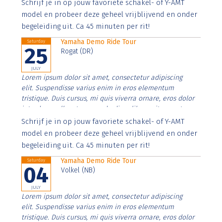
Aenean faucibus nibh et justo cursus id rutrum lorem
Schrijf je in op jouw favoriete schakel- of Y-AMT
imperdiet. Nunc ut sem vitae risus tristique posuere.
model en probeer deze geheel vrijblijvend en onder
begeleiding uit. Ca 45 minuten per rit!
Yamaha Demo Ride Tour
Saturday
25
Rogat (DR)
JULY
Lorem ipsum dolor sit amet, consectetur adipiscing
elit. Suspendisse varius enim in eros elementum
tristique. Duis cursus, mi quis viverra ornare, eros dolor
interdum nulla, ut commodo diam libero vitae erat.
Aenean faucibus nibh et justo cursus id rutrum lorem
Schrijf je in op jouw favoriete schakel- of Y-AMT
imperdiet. Nunc ut sem vitae risus tristique posuere.
model en probeer deze geheel vrijblijvend en onder
begeleiding uit. Ca 45 minuten per rit!
Yamaha Demo Ride Tour
Saturday
04
Volkel (NB)
JULY
Lorem ipsum dolor sit amet, consectetur adipiscing
elit. Suspendisse varius enim in eros elementum
tristique. Duis cursus, mi quis viverra ornare, eros dolor