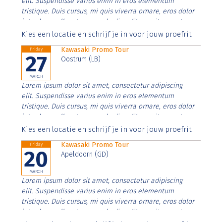
elit. Suspendisse varius enim in eros elementum
tristique. Duis cursus, mi quis viverra ornare, eros dolor
interdum nulla, ut commodo diam libero vitae erat.
Aenean faucibus nibh et justo cursus id rutrum lorem
Kies een locatie en schrijf je in voor jouw proefrit
imperdiet. Nunc ut sem vitae risus tristique posuere.
Kawasaki Promo Tour
Friday
27
Oostrum (LB)
MARCH
Lorem ipsum dolor sit amet, consectetur adipiscing
elit. Suspendisse varius enim in eros elementum
tristique. Duis cursus, mi quis viverra ornare, eros dolor
interdum nulla, ut commodo diam libero vitae erat.
Aenean faucibus nibh et justo cursus id rutrum lorem
Kies een locatie en schrijf je in voor jouw proefrit
imperdiet. Nunc ut sem vitae risus tristique posuere.
Kawasaki Promo Tour
Friday
20
Apeldoorn (GD)
MARCH
Lorem ipsum dolor sit amet, consectetur adipiscing
elit. Suspendisse varius enim in eros elementum
tristique. Duis cursus, mi quis viverra ornare, eros dolor
interdum nulla, ut commodo diam libero vitae erat.