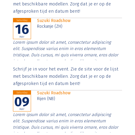
imperdiet. Nunc ut sem vitae risus tristique posuere.
met beschikbare modellen. Zorg dat je er op de
afgesproken tijd en datum bent!
Suzuki Roadshow
Saturday
16
Rockanje (ZH)
MAY
Lorem ipsum dolor sit amet, consectetur adipiscing
elit. Suspendisse varius enim in eros elementum
tristique. Duis cursus, mi quis viverra ornare, eros dolor
interdum nulla, ut commodo diam libero vitae erat.
Aenean faucibus nibh et justo cursus id rutrum lorem
Schrijf je in voor het event. Zie de site voor de lijst
imperdiet. Nunc ut sem vitae risus tristique posuere.
met beschikbare modellen. Zorg dat je er op de
afgesproken tijd en datum bent!
Suzuki Roadshow
Saturday
09
Rijen (NB)
MAY
Lorem ipsum dolor sit amet, consectetur adipiscing
elit. Suspendisse varius enim in eros elementum
tristique. Duis cursus, mi quis viverra ornare, eros dolor
interdum nulla, ut commodo diam libero vitae erat.