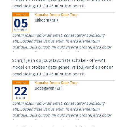
begeleiding uit. Ca 45 minuten per rit!
Yamaha Demo Ride Tour
Saturday
05
Uithoorn (NH)
SEPTEMBER
Lorem ipsum dolor sit amet, consectetur adipiscing
elit. Suspendisse varius enim in eros elementum
tristique. Duis cursus, mi quis viverra ornare, eros dolor
interdum nulla, ut commodo diam libero vitae erat.
Aenean faucibus nibh et justo cursus id rutrum lorem
Schrijf je in op jouw favoriete schakel- of Y-AMT
imperdiet. Nunc ut sem vitae risus tristique posuere.
model en probeer deze geheel vrijblijvend en onder
begeleiding uit. Ca 45 minuten per rit!
Yamaha Demo Ride Tour
Saturday
22
Bodegaven (ZH)
AUGUST
Lorem ipsum dolor sit amet, consectetur adipiscing
elit. Suspendisse varius enim in eros elementum
tristique. Duis cursus, mi quis viverra ornare, eros dolor
interdum nulla, ut commodo diam libero vitae erat.