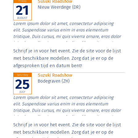
Susuki Roadshow
Friday
21
NIeuw Weerdinge (DR)
AUGUST
Lorem ipsum dolor sit amet, consectetur adipiscing
elit. Suspendisse varius enim in eros elementum
tristique. Duis cursus, mi quis viverra ornare, eros dolor
interdum nulla, ut commodo diam libero vitae erat.
Aenean faucibus nibh et justo cursus id rutrum lorem
Schrijf je in voor het event. Zie de site voor de lijst
imperdiet. Nunc ut sem vitae risus tristique posuere.
met beschikbare modellen. Zorg dat je er op de
afgesproken tijd en datum bent!
Suzuki Roadshow
Saturday
25
Bodegraven (ZH)
JULY
Lorem ipsum dolor sit amet, consectetur adipiscing
elit. Suspendisse varius enim in eros elementum
tristique. Duis cursus, mi quis viverra ornare, eros dolor
interdum nulla, ut commodo diam libero vitae erat.
Aenean faucibus nibh et justo cursus id rutrum lorem
Schrijf je in voor het event. Zie de site voor de lijst
imperdiet. Nunc ut sem vitae risus tristique posuere.
met beschikbare modellen. Zorg dat je er op de