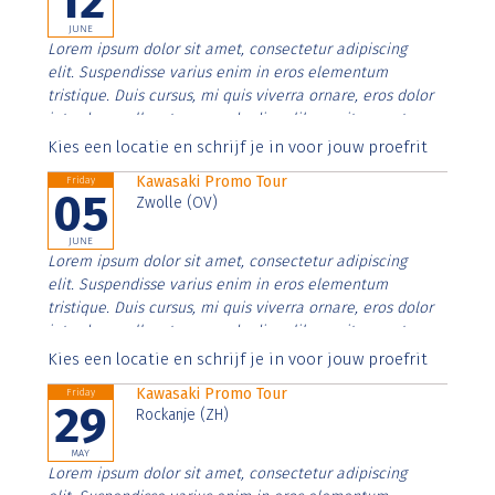
12
JUNE
Lorem ipsum dolor sit amet, consectetur adipiscing
elit. Suspendisse varius enim in eros elementum
tristique. Duis cursus, mi quis viverra ornare, eros dolor
interdum nulla, ut commodo diam libero vitae erat.
Aenean faucibus nibh et justo cursus id rutrum lorem
Kies een locatie en schrijf je in voor jouw proefrit
imperdiet. Nunc ut sem vitae risus tristique posuere.
Kawasaki Promo Tour
Friday
05
Zwolle (OV)
JUNE
Lorem ipsum dolor sit amet, consectetur adipiscing
elit. Suspendisse varius enim in eros elementum
tristique. Duis cursus, mi quis viverra ornare, eros dolor
interdum nulla, ut commodo diam libero vitae erat.
Aenean faucibus nibh et justo cursus id rutrum lorem
Kies een locatie en schrijf je in voor jouw proefrit
imperdiet. Nunc ut sem vitae risus tristique posuere.
Kawasaki Promo Tour
Friday
29
Rockanje (ZH)
MAY
Lorem ipsum dolor sit amet, consectetur adipiscing