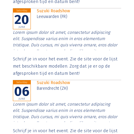
afgesproken tijd en datum bent!
Suzuki Roadshow
Saturday
20
Leeuwarden (FR)
JUNE
Lorem ipsum dolor sit amet, consectetur adipiscing
elit. Suspendisse varius enim in eros elementum
tristique. Duis cursus, mi quis viverra ornare, eros dolor
interdum nulla, ut commodo diam libero vitae erat.
Aenean faucibus nibh et justo cursus id rutrum lorem
Schrijf je in voor het event. Zie de site voor de lijst
imperdiet. Nunc ut sem vitae risus tristique posuere.
met beschikbare modellen. Zorg dat je er op de
afgesproken tijd en datum bent!
Suzuki Roadshow
Saturday
06
Barendrecht (ZH)
JUNE
Lorem ipsum dolor sit amet, consectetur adipiscing
elit. Suspendisse varius enim in eros elementum
tristique. Duis cursus, mi quis viverra ornare, eros dolor
interdum nulla, ut commodo diam libero vitae erat.
Aenean faucibus nibh et justo cursus id rutrum lorem
Schrijf je in voor het event. Zie de site voor de lijst