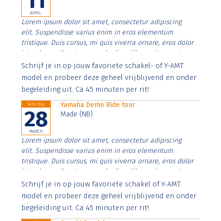
11
APRIL
Lorem ipsum dolor sit amet, consectetur adipiscing
elit. Suspendisse varius enim in eros elementum
tristique. Duis cursus, mi quis viverra ornare, eros dolor
interdum nulla, ut commodo diam libero vitae erat.
Aenean faucibus nibh et justo cursus id rutrum lorem
Schrijf je in op jouw favoriete schakel- of Y-AMT
imperdiet. Nunc ut sem vitae risus tristique posuere.
model en probeer deze geheel vrijblijvend en onder
begeleiding uit. Ca 45 minuten per rit!
Yamaha Demo Ride tour
Saturday
28
Made (NB)
MARCH
Lorem ipsum dolor sit amet, consectetur adipiscing
elit. Suspendisse varius enim in eros elementum
tristique. Duis cursus, mi quis viverra ornare, eros dolor
interdum nulla, ut commodo diam libero vitae erat.
Aenean faucibus nibh et justo cursus id rutrum lorem
Schrijf je in op jouw favoriete schakel of Y-AMT
imperdiet. Nunc ut sem vitae risus tristique posuere.
model en probeer deze geheel vrijblijvend en onder
begeleiding uit. Ca 45 minuten per rit!