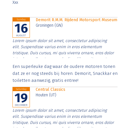
Xxx
Demorit R.M.M. Rijdend Motorsport Museum
Sunday
16
Groningen (GN)
AUGUST
Lorem ipsum dolor sit amet, consectetur adipiscing
elit. Suspendisse varius enim in eros elementum
tristique. Duis cursus, mi quis viverra ornare, eros dolor
interdum nulla, ut commodo diam libero vitae erat.
Aenean faucibus nibh et justo cursus id rutrum lorem
Een superleuke dag waar de oudere motoren tonen
imperdiet. Nunc ut sem vitae risus tristique posuere.
dat ze er nog steeds bij horen. Demorit, Snackkar en
toiletten aanwezig, gratis entree!
Central Classics
Saturday
19
Houten (UT)
DECEMBER
Lorem ipsum dolor sit amet, consectetur adipiscing
elit. Suspendisse varius enim in eros elementum
tristique. Duis cursus, mi quis viverra ornare, eros dolor
interdum nulla, ut commodo diam libero vitae erat.