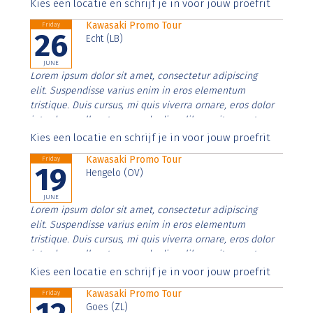
Aenean faucibus nibh et justo cursus id rutrum lorem
Kies een locatie en schrijf je in voor jouw proefrit
imperdiet. Nunc ut sem vitae risus tristique posuere.
Kawasaki Promo Tour
Friday
26
Echt (LB)
JUNE
Lorem ipsum dolor sit amet, consectetur adipiscing
elit. Suspendisse varius enim in eros elementum
tristique. Duis cursus, mi quis viverra ornare, eros dolor
interdum nulla, ut commodo diam libero vitae erat.
Aenean faucibus nibh et justo cursus id rutrum lorem
Kies een locatie en schrijf je in voor jouw proefrit
imperdiet. Nunc ut sem vitae risus tristique posuere.
Kawasaki Promo Tour
Friday
19
Hengelo (OV)
JUNE
Lorem ipsum dolor sit amet, consectetur adipiscing
elit. Suspendisse varius enim in eros elementum
tristique. Duis cursus, mi quis viverra ornare, eros dolor
interdum nulla, ut commodo diam libero vitae erat.
Aenean faucibus nibh et justo cursus id rutrum lorem
Kies een locatie en schrijf je in voor jouw proefrit
imperdiet. Nunc ut sem vitae risus tristique posuere.
Kawasaki Promo Tour
Friday
Goes (ZL)