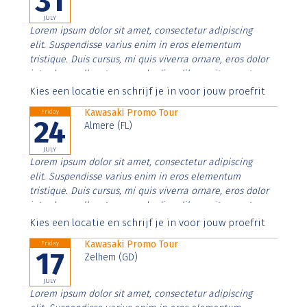
31
JULY
Lorem ipsum dolor sit amet, consectetur adipiscing
elit. Suspendisse varius enim in eros elementum
tristique. Duis cursus, mi quis viverra ornare, eros dolor
interdum nulla, ut commodo diam libero vitae erat.
Aenean faucibus nibh et justo cursus id rutrum lorem
Kies een locatie en schrijf je in voor jouw proefrit
imperdiet. Nunc ut sem vitae risus tristique posuere.
Kawasaki Promo Tour
Friday
24
Almere (FL)
JULY
Lorem ipsum dolor sit amet, consectetur adipiscing
elit. Suspendisse varius enim in eros elementum
tristique. Duis cursus, mi quis viverra ornare, eros dolor
interdum nulla, ut commodo diam libero vitae erat.
Aenean faucibus nibh et justo cursus id rutrum lorem
Kies een locatie en schrijf je in voor jouw proefrit
imperdiet. Nunc ut sem vitae risus tristique posuere.
Kawasaki Promo Tour
Friday
17
Zelhem (GD)
JULY
Lorem ipsum dolor sit amet, consectetur adipiscing