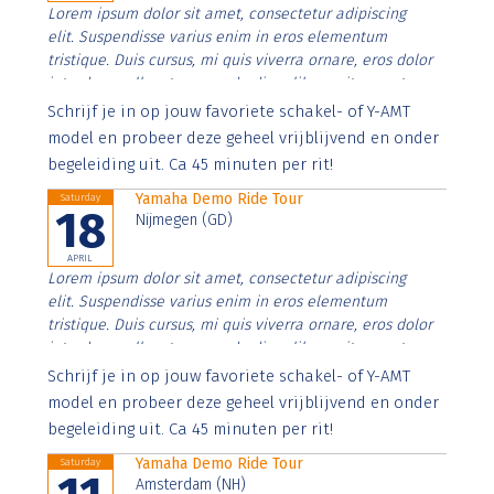
Lorem ipsum dolor sit amet, consectetur adipiscing
elit. Suspendisse varius enim in eros elementum
tristique. Duis cursus, mi quis viverra ornare, eros dolor
interdum nulla, ut commodo diam libero vitae erat.
Aenean faucibus nibh et justo cursus id rutrum lorem
Schrijf je in op jouw favoriete schakel- of Y-AMT
imperdiet. Nunc ut sem vitae risus tristique posuere.
model en probeer deze geheel vrijblijvend en onder
begeleiding uit. Ca 45 minuten per rit!
Yamaha Demo Ride Tour
Saturday
18
Nijmegen (GD)
APRIL
Lorem ipsum dolor sit amet, consectetur adipiscing
elit. Suspendisse varius enim in eros elementum
tristique. Duis cursus, mi quis viverra ornare, eros dolor
interdum nulla, ut commodo diam libero vitae erat.
Aenean faucibus nibh et justo cursus id rutrum lorem
Schrijf je in op jouw favoriete schakel- of Y-AMT
imperdiet. Nunc ut sem vitae risus tristique posuere.
model en probeer deze geheel vrijblijvend en onder
begeleiding uit. Ca 45 minuten per rit!
Yamaha Demo Ride Tour
Saturday
Amsterdam (NH)