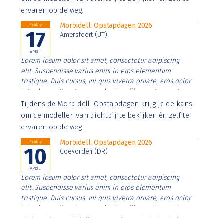
ervaren op de weg.
Morbidelli Opstapdagen 2026
Friday
17
Amersfoort (UT)
APRIL
Lorem ipsum dolor sit amet, consectetur adipiscing
elit. Suspendisse varius enim in eros elementum
tristique. Duis cursus, mi quis viverra ornare, eros dolor
interdum nulla, ut commodo diam libero vitae erat.
Aenean faucibus nibh et justo cursus id rutrum lorem
Tijdens de Morbidelli Opstapdagen krijg je de kans
imperdiet. Nunc ut sem vitae risus tristique posuere.
om de modellen van dichtbij te bekijken én zelf te
ervaren op de weg
Morbidelli Opstapdagen 2026
Friday
10
Coevorden (DR)
APRIL
Lorem ipsum dolor sit amet, consectetur adipiscing
elit. Suspendisse varius enim in eros elementum
tristique. Duis cursus, mi quis viverra ornare, eros dolor
interdum nulla, ut commodo diam libero vitae erat.