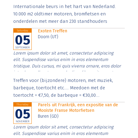
Aenean faucibus nibh et justo cursus id rutrum lorem
Internationale beurs in het hart van Nederland.
imperdiet. Nunc ut sem vitae risus tristique posuere.
10.000 m2 oldtimer motoren, bromfietsen en
onderdelen met meer dan 230 standhouders
Exoten Treffen
Saturday
05
Doorn (UT)
SEPTEMBER
Lorem ipsum dolor sit amet, consectetur adipiscing
elit. Suspendisse varius enim in eros elementum
tristique. Duis cursus, mi quis viverra ornare, eros dolor
interdum nulla, ut commodo diam libero vitae erat.
Aenean faucibus nibh et justo cursus id rutrum lorem
Treffen voor (bijzondere) motoren, met muziek,
imperdiet. Nunc ut sem vitae risus tristique posuere.
barbeque, toertocht etc..... Meedoen met de
toertocht = €7,50, de barbeque = €30,00....
Parels uit Frankrijk, een expositie van de
Thursday
05
Mooiste Franse Motorfietsen
Buren (GD)
NOVEMBER
Lorem ipsum dolor sit amet, consectetur adipiscing
elit. Suspendisse varius enim in eros elementum