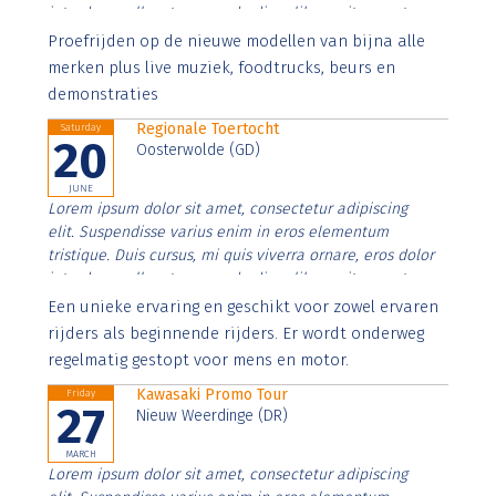
interdum nulla, ut commodo diam libero vitae erat.
Aenean faucibus nibh et justo cursus id rutrum lorem
Proefrijden op de nieuwe modellen van bijna alle
imperdiet. Nunc ut sem vitae risus tristique posuere.
merken plus live muziek, foodtrucks, beurs en
demonstraties
Regionale Toertocht
Saturday
20
Oosterwolde (GD)
JUNE
Lorem ipsum dolor sit amet, consectetur adipiscing
elit. Suspendisse varius enim in eros elementum
tristique. Duis cursus, mi quis viverra ornare, eros dolor
interdum nulla, ut commodo diam libero vitae erat.
Aenean faucibus nibh et justo cursus id rutrum lorem
Een unieke ervaring en geschikt voor zowel ervaren
imperdiet. Nunc ut sem vitae risus tristique posuere.
rijders als beginnende rijders. Er wordt onderweg
regelmatig gestopt voor mens en motor.
Kawasaki Promo Tour
Friday
27
Nieuw Weerdinge (DR)
MARCH
Lorem ipsum dolor sit amet, consectetur adipiscing