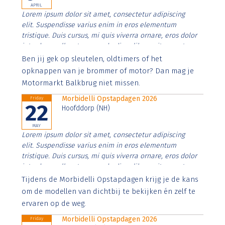
APRIL
Lorem ipsum dolor sit amet, consectetur adipiscing
elit. Suspendisse varius enim in eros elementum
tristique. Duis cursus, mi quis viverra ornare, eros dolor
interdum nulla, ut commodo diam libero vitae erat.
Aenean faucibus nibh et justo cursus id rutrum lorem
Ben jij gek op sleutelen, oldtimers of het
imperdiet. Nunc ut sem vitae risus tristique posuere.
opknappen van je brommer of motor? Dan mag je
Motormarkt Balkbrug niet missen.
Morbidelli Opstapdagen 2026
Friday
22
Hoofddorp (NH)
MAY
Lorem ipsum dolor sit amet, consectetur adipiscing
elit. Suspendisse varius enim in eros elementum
tristique. Duis cursus, mi quis viverra ornare, eros dolor
interdum nulla, ut commodo diam libero vitae erat.
Aenean faucibus nibh et justo cursus id rutrum lorem
Tijdens de Morbidelli Opstapdagen krijg je de kans
imperdiet. Nunc ut sem vitae risus tristique posuere.
om de modellen van dichtbij te bekijken én zelf te
ervaren op de weg.
Morbidelli Opstapdagen 2026
Friday