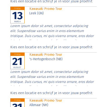
Aenean faucibus nibh et justo cursus id rutrum lorem
Kies een locatie en schrijf je in voor jouw proefrit
imperdiet. Nunc ut sem vitae risus tristique posuere.
Kawasaki Promo Tour
Friday
13
Leek (GN)
MARCH
Lorem ipsum dolor sit amet, consectetur adipiscing
elit. Suspendisse varius enim in eros elementum
tristique. Duis cursus, mi quis viverra ornare, eros dolor
interdum nulla, ut commodo diam libero vitae erat.
Aenean faucibus nibh et justo cursus id rutrum lorem
Kies een locatie en schrijf je in voor jouw proefrit
imperdiet. Nunc ut sem vitae risus tristique posuere.
Kawasaki Promo Tour
Friday
21
's-Hertogenbosch (NB)
AUGUST
Lorem ipsum dolor sit amet, consectetur adipiscing
elit. Suspendisse varius enim in eros elementum
tristique. Duis cursus, mi quis viverra ornare, eros dolor
interdum nulla, ut commodo diam libero vitae erat.
Aenean faucibus nibh et justo cursus id rutrum lorem
Kies een locatie en schrijf je in voor jouw proefrit
imperdiet. Nunc ut sem vitae risus tristique posuere.
Kawasaki Promo Tour
Friday
Alkmaar (NH)