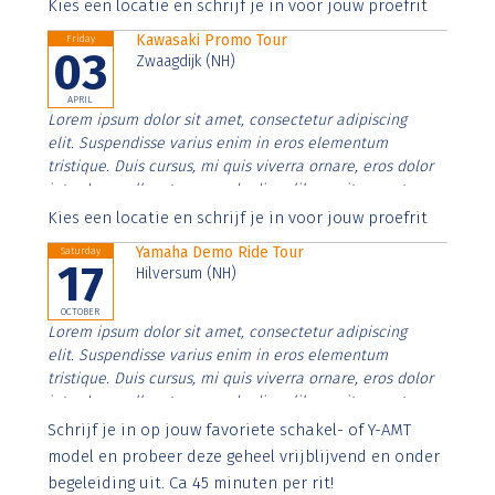
Aenean faucibus nibh et justo cursus id rutrum lorem
Kies een locatie en schrijf je in voor jouw proefrit
imperdiet. Nunc ut sem vitae risus tristique posuere.
Kawasaki Promo Tour
Friday
03
Zwaagdijk (NH)
APRIL
Lorem ipsum dolor sit amet, consectetur adipiscing
elit. Suspendisse varius enim in eros elementum
tristique. Duis cursus, mi quis viverra ornare, eros dolor
interdum nulla, ut commodo diam libero vitae erat.
Aenean faucibus nibh et justo cursus id rutrum lorem
Kies een locatie en schrijf je in voor jouw proefrit
imperdiet. Nunc ut sem vitae risus tristique posuere.
Yamaha Demo Ride Tour
Saturday
17
Hilversum (NH)
OCTOBER
Lorem ipsum dolor sit amet, consectetur adipiscing
elit. Suspendisse varius enim in eros elementum
tristique. Duis cursus, mi quis viverra ornare, eros dolor
interdum nulla, ut commodo diam libero vitae erat.
Aenean faucibus nibh et justo cursus id rutrum lorem
Schrijf je in op jouw favoriete schakel- of Y-AMT
imperdiet. Nunc ut sem vitae risus tristique posuere.
model en probeer deze geheel vrijblijvend en onder
begeleiding uit. Ca 45 minuten per rit!