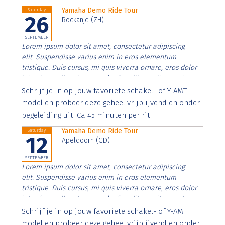
Yamaha Demo Ride Tour
Saturday
26
Rockanje (ZH)
SEPTEMBER
Lorem ipsum dolor sit amet, consectetur adipiscing
elit. Suspendisse varius enim in eros elementum
tristique. Duis cursus, mi quis viverra ornare, eros dolor
interdum nulla, ut commodo diam libero vitae erat.
Aenean faucibus nibh et justo cursus id rutrum lorem
Schrijf je in op jouw favoriete schakel- of Y-AMT
imperdiet. Nunc ut sem vitae risus tristique posuere.
model en probeer deze geheel vrijblijvend en onder
begeleiding uit. Ca 45 minuten per rit!
Yamaha Demo Ride Tour
Saturday
12
Apeldoorn (GD)
SEPTEMBER
Lorem ipsum dolor sit amet, consectetur adipiscing
elit. Suspendisse varius enim in eros elementum
tristique. Duis cursus, mi quis viverra ornare, eros dolor
interdum nulla, ut commodo diam libero vitae erat.
Aenean faucibus nibh et justo cursus id rutrum lorem
Schrijf je in op jouw favoriete schakel- of Y-AMT
imperdiet. Nunc ut sem vitae risus tristique posuere.
model en probeer deze geheel vrijblijvend en onder