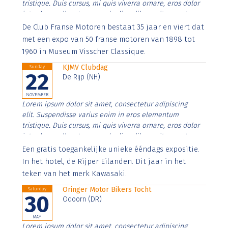
tristique. Duis cursus, mi quis viverra ornare, eros dolor
interdum nulla, ut commodo diam libero vitae erat.
Aenean faucibus nibh et justo cursus id rutrum lorem
De Club Franse Motoren bestaat 35 jaar en viert dat
imperdiet. Nunc ut sem vitae risus tristique posuere.
met een expo van 50 franse motoren van 1898 tot
1960 in Museum Visscher Classique.
KJMV Clubdag
Sunday
22
De Rijp (NH)
NOVEMBER
Lorem ipsum dolor sit amet, consectetur adipiscing
elit. Suspendisse varius enim in eros elementum
tristique. Duis cursus, mi quis viverra ornare, eros dolor
interdum nulla, ut commodo diam libero vitae erat.
Aenean faucibus nibh et justo cursus id rutrum lorem
Een gratis toegankelijke unieke ééndags expositie.
imperdiet. Nunc ut sem vitae risus tristique posuere.
In het hotel, de Rijper Eilanden. Dit jaar in het
teken van het merk Kawasaki.
Oringer Motor Bikers Tocht
Saturday
30
Odoorn (DR)
MAY
Lorem ipsum dolor sit amet, consectetur adipiscing