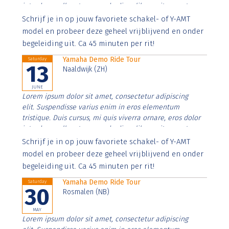
interdum nulla, ut commodo diam libero vitae erat.
Aenean faucibus nibh et justo cursus id rutrum lorem
Schrijf je in op jouw favoriete schakel- of Y-AMT
imperdiet. Nunc ut sem vitae risus tristique posuere.
model en probeer deze geheel vrijblijvend en onder
begeleiding uit. Ca 45 minuten per rit!
Yamaha Demo Ride Tour
Saturday
13
Naaldwijk (ZH)
JUNE
Lorem ipsum dolor sit amet, consectetur adipiscing
elit. Suspendisse varius enim in eros elementum
tristique. Duis cursus, mi quis viverra ornare, eros dolor
interdum nulla, ut commodo diam libero vitae erat.
Aenean faucibus nibh et justo cursus id rutrum lorem
Schrijf je in op jouw favoriete schakel- of Y-AMT
imperdiet. Nunc ut sem vitae risus tristique posuere.
model en probeer deze geheel vrijblijvend en onder
begeleiding uit. Ca 45 minuten per rit!
Yamaha Demo Ride Tour
Saturday
30
Rosmalen (NB)
MAY
Lorem ipsum dolor sit amet, consectetur adipiscing