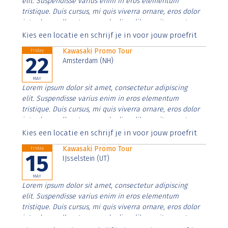
elit. Suspendisse varius enim in eros elementum
tristique. Duis cursus, mi quis viverra ornare, eros dolor
interdum nulla, ut commodo diam libero vitae erat.
Aenean faucibus nibh et justo cursus id rutrum lorem
Kies een locatie en schrijf je in voor jouw proefrit
imperdiet. Nunc ut sem vitae risus tristique posuere.
Kawasaki Promo Tour
Friday
22
Amsterdam (NH)
MAY
Lorem ipsum dolor sit amet, consectetur adipiscing
elit. Suspendisse varius enim in eros elementum
tristique. Duis cursus, mi quis viverra ornare, eros dolor
interdum nulla, ut commodo diam libero vitae erat.
Aenean faucibus nibh et justo cursus id rutrum lorem
Kies een locatie en schrijf je in voor jouw proefrit
imperdiet. Nunc ut sem vitae risus tristique posuere.
Kawasaki Promo Tour
Friday
15
IJsselstein (UT)
MAY
Lorem ipsum dolor sit amet, consectetur adipiscing
elit. Suspendisse varius enim in eros elementum
tristique. Duis cursus, mi quis viverra ornare, eros dolor
interdum nulla, ut commodo diam libero vitae erat.