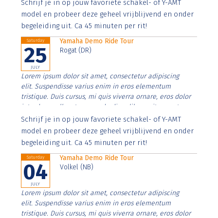
Aenean faucibus nibh et justo cursus id rutrum lorem
Schrijf je in op jouw favoriete schakel- of Y-AMT
imperdiet. Nunc ut sem vitae risus tristique posuere.
model en probeer deze geheel vrijblijvend en onder
begeleiding uit. Ca 45 minuten per rit!
Yamaha Demo Ride Tour
Saturday
25
Rogat (DR)
JULY
Lorem ipsum dolor sit amet, consectetur adipiscing
elit. Suspendisse varius enim in eros elementum
tristique. Duis cursus, mi quis viverra ornare, eros dolor
interdum nulla, ut commodo diam libero vitae erat.
Aenean faucibus nibh et justo cursus id rutrum lorem
Schrijf je in op jouw favoriete schakel- of Y-AMT
imperdiet. Nunc ut sem vitae risus tristique posuere.
model en probeer deze geheel vrijblijvend en onder
begeleiding uit. Ca 45 minuten per rit!
Yamaha Demo Ride Tour
Saturday
04
Volkel (NB)
JULY
Lorem ipsum dolor sit amet, consectetur adipiscing
elit. Suspendisse varius enim in eros elementum
tristique. Duis cursus, mi quis viverra ornare, eros dolor