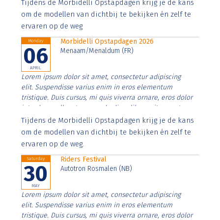
Aenean faucibus nibh et justo cursus id rutrum lorem
Tijdens de Morbidelli Opstapdagen krijg je de kans
imperdiet. Nunc ut sem vitae risus tristique posuere.
om de modellen van dichtbij te bekijken én zelf te
ervaren op de weg
Morbidelli Opstapdagen 2026
Monday
06
Menaam/Menaldum (FR)
APRIL
Lorem ipsum dolor sit amet, consectetur adipiscing
elit. Suspendisse varius enim in eros elementum
tristique. Duis cursus, mi quis viverra ornare, eros dolor
interdum nulla, ut commodo diam libero vitae erat.
Aenean faucibus nibh et justo cursus id rutrum lorem
Tijdens de Morbidelli Opstapdagen krijg je de kans
imperdiet. Nunc ut sem vitae risus tristique posuere.
om de modellen van dichtbij te bekijken én zelf te
ervaren op de weg.
Riders Festival
Saturday
30
Autotron Rosmalen (NB)
MAY
Lorem ipsum dolor sit amet, consectetur adipiscing
elit. Suspendisse varius enim in eros elementum
tristique. Duis cursus, mi quis viverra ornare, eros dolor