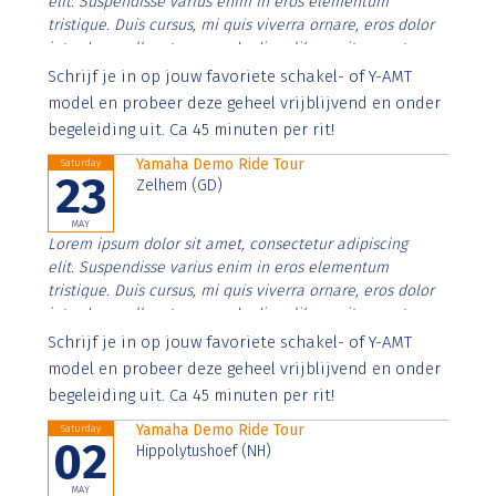
elit. Suspendisse varius enim in eros elementum
tristique. Duis cursus, mi quis viverra ornare, eros dolor
interdum nulla, ut commodo diam libero vitae erat.
Aenean faucibus nibh et justo cursus id rutrum lorem
Schrijf je in op jouw favoriete schakel- of Y-AMT
imperdiet. Nunc ut sem vitae risus tristique posuere.
model en probeer deze geheel vrijblijvend en onder
begeleiding uit. Ca 45 minuten per rit!
Yamaha Demo Ride Tour
Saturday
23
Zelhem (GD)
MAY
Lorem ipsum dolor sit amet, consectetur adipiscing
elit. Suspendisse varius enim in eros elementum
tristique. Duis cursus, mi quis viverra ornare, eros dolor
interdum nulla, ut commodo diam libero vitae erat.
Aenean faucibus nibh et justo cursus id rutrum lorem
Schrijf je in op jouw favoriete schakel- of Y-AMT
imperdiet. Nunc ut sem vitae risus tristique posuere.
model en probeer deze geheel vrijblijvend en onder
begeleiding uit. Ca 45 minuten per rit!
Yamaha Demo Ride Tour
Saturday
02
Hippolytushoef (NH)
MAY