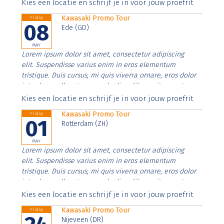
Aenean faucibus nibh et justo cursus id rutrum lorem
Kies een locatie en schrijf je in voor jouw proefrit
imperdiet. Nunc ut sem vitae risus tristique posuere.
Kawasaki Promo Tour
Friday
08
Ede (GD)
MAY
Lorem ipsum dolor sit amet, consectetur adipiscing
elit. Suspendisse varius enim in eros elementum
tristique. Duis cursus, mi quis viverra ornare, eros dolor
interdum nulla, ut commodo diam libero vitae erat.
Aenean faucibus nibh et justo cursus id rutrum lorem
Kies een locatie en schrijf je in voor jouw proefrit
imperdiet. Nunc ut sem vitae risus tristique posuere.
Kawasaki Promo Tour
Friday
01
Rotterdam (ZH)
MAY
Lorem ipsum dolor sit amet, consectetur adipiscing
elit. Suspendisse varius enim in eros elementum
tristique. Duis cursus, mi quis viverra ornare, eros dolor
interdum nulla, ut commodo diam libero vitae erat.
Aenean faucibus nibh et justo cursus id rutrum lorem
Kies een locatie en schrijf je in voor jouw proefrit
imperdiet. Nunc ut sem vitae risus tristique posuere.
Kawasaki Promo Tour
Friday
Nijeveen (DR)