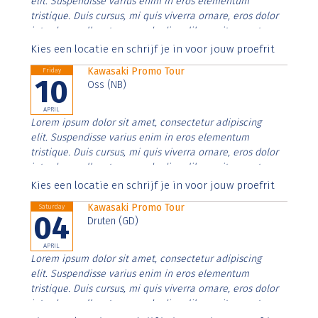
elit. Suspendisse varius enim in eros elementum
tristique. Duis cursus, mi quis viverra ornare, eros dolor
interdum nulla, ut commodo diam libero vitae erat.
Aenean faucibus nibh et justo cursus id rutrum lorem
Kies een locatie en schrijf je in voor jouw proefrit
imperdiet. Nunc ut sem vitae risus tristique posuere.
Kawasaki Promo Tour
Friday
10
Oss (NB)
APRIL
Lorem ipsum dolor sit amet, consectetur adipiscing
elit. Suspendisse varius enim in eros elementum
tristique. Duis cursus, mi quis viverra ornare, eros dolor
interdum nulla, ut commodo diam libero vitae erat.
Aenean faucibus nibh et justo cursus id rutrum lorem
Kies een locatie en schrijf je in voor jouw proefrit
imperdiet. Nunc ut sem vitae risus tristique posuere.
Kawasaki Promo Tour
Saturday
04
Druten (GD)
APRIL
Lorem ipsum dolor sit amet, consectetur adipiscing
elit. Suspendisse varius enim in eros elementum
tristique. Duis cursus, mi quis viverra ornare, eros dolor
interdum nulla, ut commodo diam libero vitae erat.