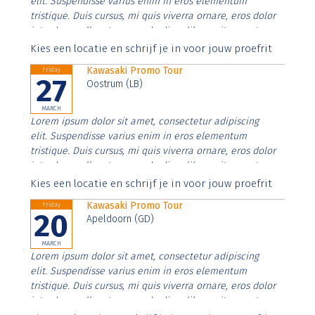
elit. Suspendisse varius enim in eros elementum
tristique. Duis cursus, mi quis viverra ornare, eros dolor
interdum nulla, ut commodo diam libero vitae erat.
Aenean faucibus nibh et justo cursus id rutrum lorem
Kies een locatie en schrijf je in voor jouw proefrit
imperdiet. Nunc ut sem vitae risus tristique posuere.
Kawasaki Promo Tour
Friday
27
Oostrum (LB)
MARCH
Lorem ipsum dolor sit amet, consectetur adipiscing
elit. Suspendisse varius enim in eros elementum
tristique. Duis cursus, mi quis viverra ornare, eros dolor
interdum nulla, ut commodo diam libero vitae erat.
Aenean faucibus nibh et justo cursus id rutrum lorem
Kies een locatie en schrijf je in voor jouw proefrit
imperdiet. Nunc ut sem vitae risus tristique posuere.
Kawasaki Promo Tour
Friday
20
Apeldoorn (GD)
MARCH
Lorem ipsum dolor sit amet, consectetur adipiscing
elit. Suspendisse varius enim in eros elementum
tristique. Duis cursus, mi quis viverra ornare, eros dolor
interdum nulla, ut commodo diam libero vitae erat.