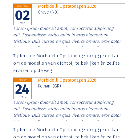
Morbidelli Opstapdagen 2026
Saturday
02
Grave (NB)
MAY
Lorem ipsum dolor sit amet, consectetur adipiscing
elit. Suspendisse varius enim in eros elementum
tristique. Duis cursus, mi quis viverra ornare, eros dolor
interdum nulla, ut commodo diam libero vitae erat.
Aenean faucibus nibh et justo cursus id rutrum lorem
Tijdens de Morbidelli Opstapdagen krijg je de kans
imperdiet. Nunc ut sem vitae risus tristique posuere.
om de modellen van dichtbij te bekijken én zelf te
ervaren op de weg.
Morbidelli Opstapdagen 2026
Friday
24
Kolham (GR)
APRIL
Lorem ipsum dolor sit amet, consectetur adipiscing
elit. Suspendisse varius enim in eros elementum
tristique. Duis cursus, mi quis viverra ornare, eros dolor
interdum nulla, ut commodo diam libero vitae erat.
Aenean faucibus nibh et justo cursus id rutrum lorem
Tijdens de Morbidelli Opstapdagen krijg je de kans
imperdiet. Nunc ut sem vitae risus tristique posuere.
om de modellen van dichtbij te bekijken én zelf te