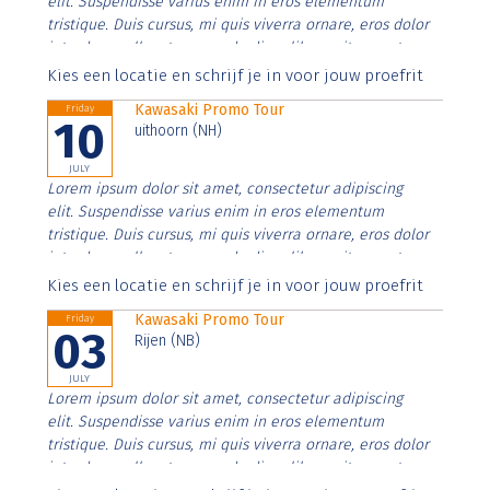
elit. Suspendisse varius enim in eros elementum
tristique. Duis cursus, mi quis viverra ornare, eros dolor
interdum nulla, ut commodo diam libero vitae erat.
Aenean faucibus nibh et justo cursus id rutrum lorem
Kies een locatie en schrijf je in voor jouw proefrit
imperdiet. Nunc ut sem vitae risus tristique posuere.
Kawasaki Promo Tour
Friday
10
uithoorn (NH)
JULY
Lorem ipsum dolor sit amet, consectetur adipiscing
elit. Suspendisse varius enim in eros elementum
tristique. Duis cursus, mi quis viverra ornare, eros dolor
interdum nulla, ut commodo diam libero vitae erat.
Aenean faucibus nibh et justo cursus id rutrum lorem
Kies een locatie en schrijf je in voor jouw proefrit
imperdiet. Nunc ut sem vitae risus tristique posuere.
Kawasaki Promo Tour
Friday
03
Rijen (NB)
JULY
Lorem ipsum dolor sit amet, consectetur adipiscing
elit. Suspendisse varius enim in eros elementum
tristique. Duis cursus, mi quis viverra ornare, eros dolor
interdum nulla, ut commodo diam libero vitae erat.