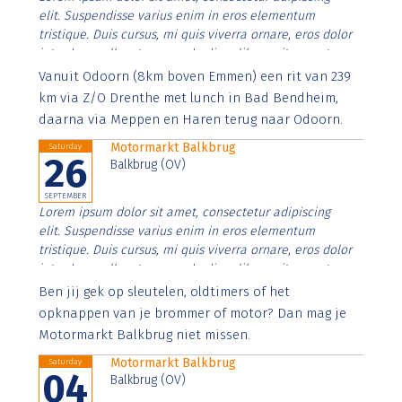
elit. Suspendisse varius enim in eros elementum
tristique. Duis cursus, mi quis viverra ornare, eros dolor
interdum nulla, ut commodo diam libero vitae erat.
Aenean faucibus nibh et justo cursus id rutrum lorem
Vanuit Odoorn (8km boven Emmen) een rit van 239
imperdiet. Nunc ut sem vitae risus tristique posuere.
km via Z/O Drenthe met lunch in Bad Bendheim,
daarna via Meppen en Haren terug naar Odoorn.
Motormarkt Balkbrug
Saturday
26
Balkbrug (OV)
SEPTEMBER
Lorem ipsum dolor sit amet, consectetur adipiscing
elit. Suspendisse varius enim in eros elementum
tristique. Duis cursus, mi quis viverra ornare, eros dolor
interdum nulla, ut commodo diam libero vitae erat.
Aenean faucibus nibh et justo cursus id rutrum lorem
Ben jij gek op sleutelen, oldtimers of het
imperdiet. Nunc ut sem vitae risus tristique posuere.
opknappen van je brommer of motor? Dan mag je
Motormarkt Balkbrug niet missen.
Motormarkt Balkbrug
Saturday
04
Balkbrug (OV)