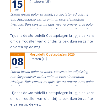
15
De Meern (UT)
MAY
Lorem ipsum dolor sit amet, consectetur adipiscing
elit. Suspendisse varius enim in eros elementum
tristique. Duis cursus, mi quis viverra ornare, eros dolor
interdum nulla, ut commodo diam libero vitae erat.
Aenean faucibus nibh et justo cursus id rutrum lorem
Tijdens de Morbidelli Opstapdagen krijg je de kans
imperdiet. Nunc ut sem vitae risus tristique posuere.
om de modellen van dichtbij te bekijken én zelf te
ervaren op de weg.
Morbidelli Opstapdagen 2026
Friday
08
Dronten (FL)
MAY
Lorem ipsum dolor sit amet, consectetur adipiscing
elit. Suspendisse varius enim in eros elementum
tristique. Duis cursus, mi quis viverra ornare, eros dolor
interdum nulla, ut commodo diam libero vitae erat.
Aenean faucibus nibh et justo cursus id rutrum lorem
Tijdens de Morbidelli Opstapdagen krijg je de kans
imperdiet. Nunc ut sem vitae risus tristique posuere.
om de modellen van dichtbij te bekijken én zelf te
ervaren op de weg.