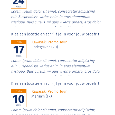
24
APRIL
Lorem ipsum dolor sit amet, consectetur adipiscing
elit. Suspendisse varius enim in eros elementum
tristique. Duis cursus, mi quis viverra ornare, eros dolor
interdum nulla, ut commodo diam libero vitae erat.
Aenean faucibus nibh et justo cursus id rutrum lorem
Kies een locatie en schrijf je in voor jouw proefrit
imperdiet. Nunc ut sem vitae risus tristique posuere.
Kawasaki Promo Tour
Friday
17
Bodegraven (ZH)
APRIL
Lorem ipsum dolor sit amet, consectetur adipiscing
elit. Suspendisse varius enim in eros elementum
tristique. Duis cursus, mi quis viverra ornare, eros dolor
interdum nulla, ut commodo diam libero vitae erat.
Aenean faucibus nibh et justo cursus id rutrum lorem
Kies een locatie en schrijf je in voor jouw proefrit
imperdiet. Nunc ut sem vitae risus tristique posuere.
Kawasaki Promo Tour
Friday
10
Menaam (FR)
APRIL
Lorem ipsum dolor sit amet, consectetur adipiscing