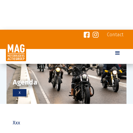
Contact
Agenda
X
Xxx