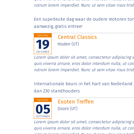
rutrum lorem imperdiet. Nunc ut sem vitae risus tris
Een superleuke dag waar de oudere motoren tonen
aanwezig, gratis entree!
Saturday
Central Classics
19
Houten (UT)
DECEMBER
Lorem ipsum dolor sit amet, consectetur adipiscing e
quis viverra ornare, eros dolor interdum nulla, ut c
rutrum lorem imperdiet. Nunc ut sem vitae risus tris
Internationale beurs in het hart van Nederland
dan 230 standhouders
Saturday
Exoten Treffen
05
Doorn (UT)
SEPTEMBER
Lorem ipsum dolor sit amet, consectetur adipiscing e
quis viverra ornare, eros dolor interdum nulla, ut c