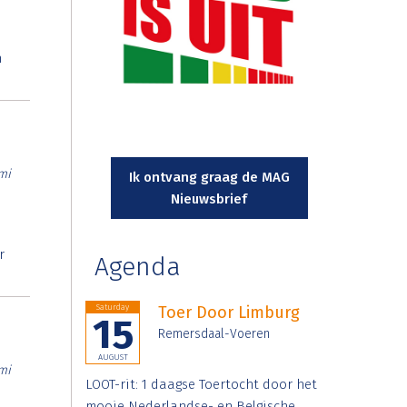
n
mi
Ik ontvang graag de MAG
Nieuwsbrief
r
Agenda
Saturday
Toer Door Limburg
15
Remersdaal-Voeren
AUGUST
mi
LOOT-rit: 1 daagse Toertocht door het
mooie Nederlandse- en Belgische