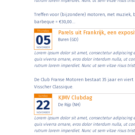
rutrum lorem imperdiet. Nunc ut sem vitae risus tris
Treffen voor (bijzondere) motoren, met muziek, b
barbeque = €30,00....
Thursday
Parels uit Frankrijk, een expos
05
Buren (GD)
NOVEMBER
Lorem ipsum dolor sit amet, consectetur adipiscing e
quis viverra ornare, eros dolor interdum nulla, ut c
rutrum lorem imperdiet. Nunc ut sem vitae risus tris
De Club Franse Motoren bestaat 35 jaar en vier
Visscher Classique.
Sunday
KJMV Clubdag
22
De Rijp (NH)
NOVEMBER
Lorem ipsum dolor sit amet, consectetur adipiscing e
quis viverra ornare, eros dolor interdum nulla, ut c
rutrum lorem imperdiet. Nunc ut sem vitae risus tris