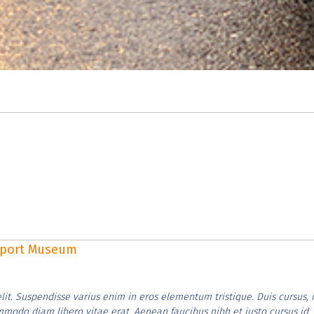
rsport Museum
lit. Suspendisse varius enim in eros elementum tristique. Duis cursus, 
ommodo diam libero vitae erat. Aenean faucibus nibh et justo cursus id