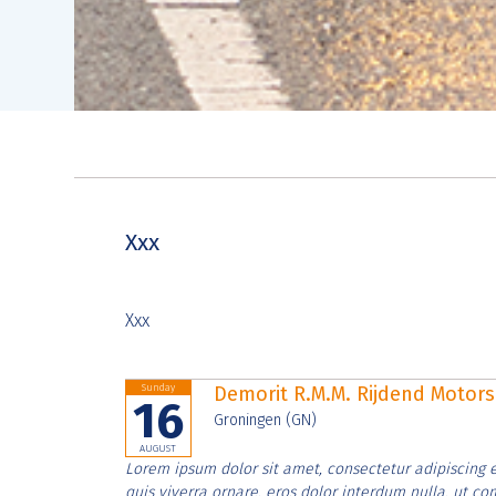
Xxx
Xxx
Sunday
Demorit R.M.M. Rijdend Moto
16
Groningen (GN)
AUGUST
Lorem ipsum dolor sit amet, consectetur adipiscing e
quis viverra ornare, eros dolor interdum nulla, ut c