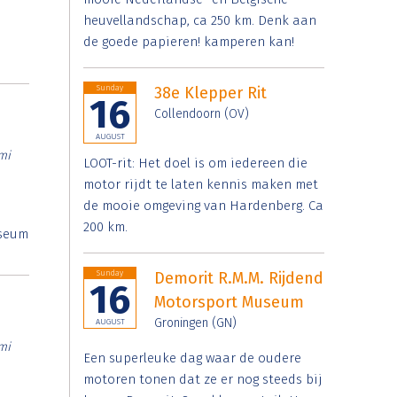
heuvellandschap, ca 250 km. Denk aan
de goede papieren! kamperen kan!
Sunday
38e Klepper Rit
16
Collendoorn (OV)
AUGUST
mi
LOOT-rit: Het doel is om iedereen die
motor rijdt te laten kennis maken met
de mooie omgeving van Hardenberg. Ca
200 km.
useum
Sunday
Demorit R.M.M. Rijdend
16
Motorsport Museum
Groningen (GN)
AUGUST
mi
Een superleuke dag waar de oudere
motoren tonen dat ze er nog steeds bij