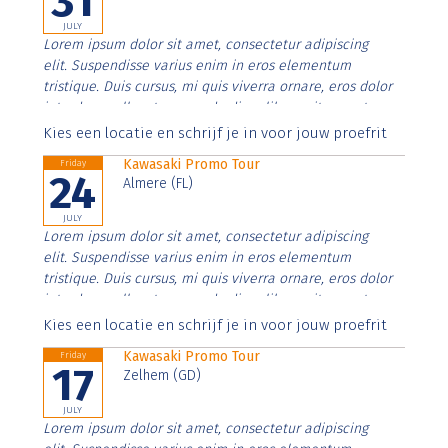
31
JULY
Lorem ipsum dolor sit amet, consectetur adipiscing
elit. Suspendisse varius enim in eros elementum
tristique. Duis cursus, mi quis viverra ornare, eros dolor
interdum nulla, ut commodo diam libero vitae erat.
Aenean faucibus nibh et justo cursus id rutrum lorem
Kies een locatie en schrijf je in voor jouw proefrit
imperdiet. Nunc ut sem vitae risus tristique posuere.
Kawasaki Promo Tour
Friday
24
Almere (FL)
JULY
Lorem ipsum dolor sit amet, consectetur adipiscing
elit. Suspendisse varius enim in eros elementum
tristique. Duis cursus, mi quis viverra ornare, eros dolor
interdum nulla, ut commodo diam libero vitae erat.
Aenean faucibus nibh et justo cursus id rutrum lorem
Kies een locatie en schrijf je in voor jouw proefrit
imperdiet. Nunc ut sem vitae risus tristique posuere.
Kawasaki Promo Tour
Friday
17
Zelhem (GD)
JULY
Lorem ipsum dolor sit amet, consectetur adipiscing