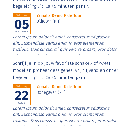
begeleiding uit. Ca 45 minuten per rit!
Yamaha Demo Ride Tour
Saturday
05
Uithoorn (NH)
SEPTEMBER
Lorem ipsum dolor sit amet, consectetur adipiscing
elit. Suspendisse varius enim in eros elementum
tristique. Duis cursus, mi quis viverra ornare, eros dolor
interdum nulla, ut commodo diam libero vitae erat.
Aenean faucibus nibh et justo cursus id rutrum lorem
Schrijf je in op jouw favoriete schakel- of Y-AMT
imperdiet. Nunc ut sem vitae risus tristique posuere.
model en probeer deze geheel vrijblijvend en onder
begeleiding uit. Ca 45 minuten per rit!
Yamaha Demo Ride Tour
Saturday
22
Bodegaven (ZH)
AUGUST
Lorem ipsum dolor sit amet, consectetur adipiscing
elit. Suspendisse varius enim in eros elementum
tristique. Duis cursus, mi quis viverra ornare, eros dolor
interdum nulla, ut commodo diam libero vitae erat.