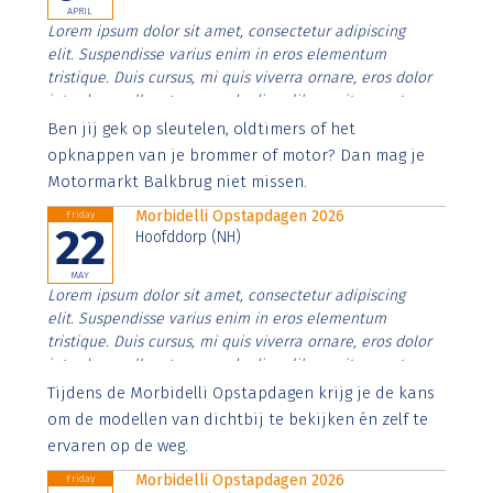
APRIL
Lorem ipsum dolor sit amet, consectetur adipiscing
elit. Suspendisse varius enim in eros elementum
tristique. Duis cursus, mi quis viverra ornare, eros dolor
interdum nulla, ut commodo diam libero vitae erat.
Aenean faucibus nibh et justo cursus id rutrum lorem
Ben jij gek op sleutelen, oldtimers of het
imperdiet. Nunc ut sem vitae risus tristique posuere.
opknappen van je brommer of motor? Dan mag je
Motormarkt Balkbrug niet missen.
Morbidelli Opstapdagen 2026
Friday
22
Hoofddorp (NH)
MAY
Lorem ipsum dolor sit amet, consectetur adipiscing
elit. Suspendisse varius enim in eros elementum
tristique. Duis cursus, mi quis viverra ornare, eros dolor
interdum nulla, ut commodo diam libero vitae erat.
Aenean faucibus nibh et justo cursus id rutrum lorem
Tijdens de Morbidelli Opstapdagen krijg je de kans
imperdiet. Nunc ut sem vitae risus tristique posuere.
om de modellen van dichtbij te bekijken én zelf te
ervaren op de weg.
Morbidelli Opstapdagen 2026
Friday