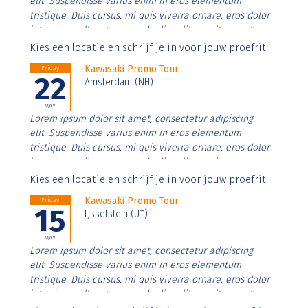
elit. Suspendisse varius enim in eros elementum
tristique. Duis cursus, mi quis viverra ornare, eros dolor
interdum nulla, ut commodo diam libero vitae erat.
Aenean faucibus nibh et justo cursus id rutrum lorem
Kies een locatie en schrijf je in voor jouw proefrit
imperdiet. Nunc ut sem vitae risus tristique posuere.
Kawasaki Promo Tour
Friday
22
Amsterdam (NH)
MAY
Lorem ipsum dolor sit amet, consectetur adipiscing
elit. Suspendisse varius enim in eros elementum
tristique. Duis cursus, mi quis viverra ornare, eros dolor
interdum nulla, ut commodo diam libero vitae erat.
Aenean faucibus nibh et justo cursus id rutrum lorem
Kies een locatie en schrijf je in voor jouw proefrit
imperdiet. Nunc ut sem vitae risus tristique posuere.
Kawasaki Promo Tour
Friday
15
IJsselstein (UT)
MAY
Lorem ipsum dolor sit amet, consectetur adipiscing
elit. Suspendisse varius enim in eros elementum
tristique. Duis cursus, mi quis viverra ornare, eros dolor
interdum nulla, ut commodo diam libero vitae erat.