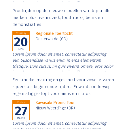
interdum nulla, ut commodo diam libero vitae erat.
Aenean faucibus nibh et justo cursus id rutrum lorem
Proefrijden op de nieuwe modellen van bijna alle
imperdiet. Nunc ut sem vitae risus tristique posuere.
merken plus live muziek, foodtrucks, beurs en
demonstraties
Regionale Toertocht
Saturday
20
Oosterwolde (GD)
JUNE
Lorem ipsum dolor sit amet, consectetur adipiscing
elit. Suspendisse varius enim in eros elementum
tristique. Duis cursus, mi quis viverra ornare, eros dolor
interdum nulla, ut commodo diam libero vitae erat.
Aenean faucibus nibh et justo cursus id rutrum lorem
Een unieke ervaring en geschikt voor zowel ervaren
imperdiet. Nunc ut sem vitae risus tristique posuere.
rijders als beginnende rijders. Er wordt onderweg
regelmatig gestopt voor mens en motor.
Kawasaki Promo Tour
Friday
27
Nieuw Weerdinge (DR)
MARCH
Lorem ipsum dolor sit amet, consectetur adipiscing