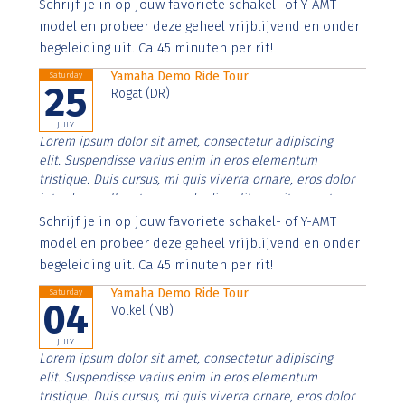
Aenean faucibus nibh et justo cursus id rutrum lorem
Schrijf je in op jouw favoriete schakel- of Y-AMT
imperdiet. Nunc ut sem vitae risus tristique posuere.
model en probeer deze geheel vrijblijvend en onder
begeleiding uit. Ca 45 minuten per rit!
Yamaha Demo Ride Tour
Saturday
25
Rogat (DR)
JULY
Lorem ipsum dolor sit amet, consectetur adipiscing
elit. Suspendisse varius enim in eros elementum
tristique. Duis cursus, mi quis viverra ornare, eros dolor
interdum nulla, ut commodo diam libero vitae erat.
Aenean faucibus nibh et justo cursus id rutrum lorem
Schrijf je in op jouw favoriete schakel- of Y-AMT
imperdiet. Nunc ut sem vitae risus tristique posuere.
model en probeer deze geheel vrijblijvend en onder
begeleiding uit. Ca 45 minuten per rit!
Yamaha Demo Ride Tour
Saturday
04
Volkel (NB)
JULY
Lorem ipsum dolor sit amet, consectetur adipiscing
elit. Suspendisse varius enim in eros elementum
tristique. Duis cursus, mi quis viverra ornare, eros dolor