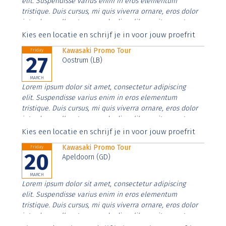
elit. Suspendisse varius enim in eros elementum
tristique. Duis cursus, mi quis viverra ornare, eros dolor
interdum nulla, ut commodo diam libero vitae erat.
Aenean faucibus nibh et justo cursus id rutrum lorem
Kies een locatie en schrijf je in voor jouw proefrit
imperdiet. Nunc ut sem vitae risus tristique posuere.
Kawasaki Promo Tour
Friday
27
Oostrum (LB)
MARCH
Lorem ipsum dolor sit amet, consectetur adipiscing
elit. Suspendisse varius enim in eros elementum
tristique. Duis cursus, mi quis viverra ornare, eros dolor
interdum nulla, ut commodo diam libero vitae erat.
Aenean faucibus nibh et justo cursus id rutrum lorem
Kies een locatie en schrijf je in voor jouw proefrit
imperdiet. Nunc ut sem vitae risus tristique posuere.
Kawasaki Promo Tour
Friday
20
Apeldoorn (GD)
MARCH
Lorem ipsum dolor sit amet, consectetur adipiscing
elit. Suspendisse varius enim in eros elementum
tristique. Duis cursus, mi quis viverra ornare, eros dolor
interdum nulla, ut commodo diam libero vitae erat.