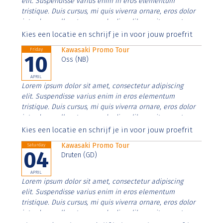
elit. Suspendisse varius enim in eros elementum
tristique. Duis cursus, mi quis viverra ornare, eros dolor
interdum nulla, ut commodo diam libero vitae erat.
Aenean faucibus nibh et justo cursus id rutrum lorem
Kies een locatie en schrijf je in voor jouw proefrit
imperdiet. Nunc ut sem vitae risus tristique posuere.
Kawasaki Promo Tour
Friday
10
Oss (NB)
APRIL
Lorem ipsum dolor sit amet, consectetur adipiscing
elit. Suspendisse varius enim in eros elementum
tristique. Duis cursus, mi quis viverra ornare, eros dolor
interdum nulla, ut commodo diam libero vitae erat.
Aenean faucibus nibh et justo cursus id rutrum lorem
Kies een locatie en schrijf je in voor jouw proefrit
imperdiet. Nunc ut sem vitae risus tristique posuere.
Kawasaki Promo Tour
Saturday
04
Druten (GD)
APRIL
Lorem ipsum dolor sit amet, consectetur adipiscing
elit. Suspendisse varius enim in eros elementum
tristique. Duis cursus, mi quis viverra ornare, eros dolor
interdum nulla, ut commodo diam libero vitae erat.