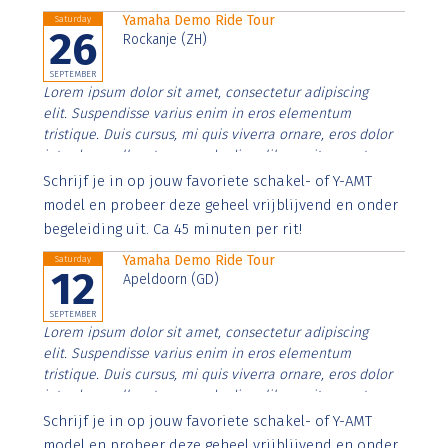
Yamaha Demo Ride Tour
Saturday
26
Rockanje (ZH)
SEPTEMBER
Lorem ipsum dolor sit amet, consectetur adipiscing
elit. Suspendisse varius enim in eros elementum
tristique. Duis cursus, mi quis viverra ornare, eros dolor
interdum nulla, ut commodo diam libero vitae erat.
Aenean faucibus nibh et justo cursus id rutrum lorem
Schrijf je in op jouw favoriete schakel- of Y-AMT
imperdiet. Nunc ut sem vitae risus tristique posuere.
model en probeer deze geheel vrijblijvend en onder
begeleiding uit. Ca 45 minuten per rit!
Yamaha Demo Ride Tour
Saturday
12
Apeldoorn (GD)
SEPTEMBER
Lorem ipsum dolor sit amet, consectetur adipiscing
elit. Suspendisse varius enim in eros elementum
tristique. Duis cursus, mi quis viverra ornare, eros dolor
interdum nulla, ut commodo diam libero vitae erat.
Aenean faucibus nibh et justo cursus id rutrum lorem
Schrijf je in op jouw favoriete schakel- of Y-AMT
imperdiet. Nunc ut sem vitae risus tristique posuere.
model en probeer deze geheel vrijblijvend en onder