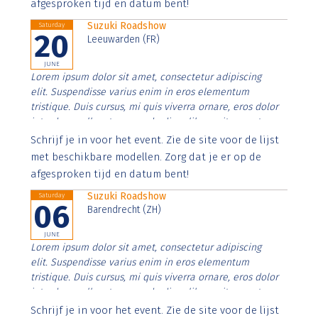
afgesproken tijd en datum bent!
Suzuki Roadshow
Saturday
20
Leeuwarden (FR)
JUNE
Lorem ipsum dolor sit amet, consectetur adipiscing
elit. Suspendisse varius enim in eros elementum
tristique. Duis cursus, mi quis viverra ornare, eros dolor
interdum nulla, ut commodo diam libero vitae erat.
Aenean faucibus nibh et justo cursus id rutrum lorem
Schrijf je in voor het event. Zie de site voor de lijst
imperdiet. Nunc ut sem vitae risus tristique posuere.
met beschikbare modellen. Zorg dat je er op de
afgesproken tijd en datum bent!
Suzuki Roadshow
Saturday
06
Barendrecht (ZH)
JUNE
Lorem ipsum dolor sit amet, consectetur adipiscing
elit. Suspendisse varius enim in eros elementum
tristique. Duis cursus, mi quis viverra ornare, eros dolor
interdum nulla, ut commodo diam libero vitae erat.
Aenean faucibus nibh et justo cursus id rutrum lorem
Schrijf je in voor het event. Zie de site voor de lijst