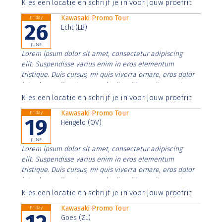
Aenean faucibus nibh et justo cursus id rutrum lorem
Kies een locatie en schrijf je in voor jouw proefrit
imperdiet. Nunc ut sem vitae risus tristique posuere.
Kawasaki Promo Tour
Friday
26
Echt (LB)
JUNE
Lorem ipsum dolor sit amet, consectetur adipiscing
elit. Suspendisse varius enim in eros elementum
tristique. Duis cursus, mi quis viverra ornare, eros dolor
interdum nulla, ut commodo diam libero vitae erat.
Aenean faucibus nibh et justo cursus id rutrum lorem
Kies een locatie en schrijf je in voor jouw proefrit
imperdiet. Nunc ut sem vitae risus tristique posuere.
Kawasaki Promo Tour
Friday
19
Hengelo (OV)
JUNE
Lorem ipsum dolor sit amet, consectetur adipiscing
elit. Suspendisse varius enim in eros elementum
tristique. Duis cursus, mi quis viverra ornare, eros dolor
interdum nulla, ut commodo diam libero vitae erat.
Aenean faucibus nibh et justo cursus id rutrum lorem
Kies een locatie en schrijf je in voor jouw proefrit
imperdiet. Nunc ut sem vitae risus tristique posuere.
Kawasaki Promo Tour
Friday
Goes (ZL)