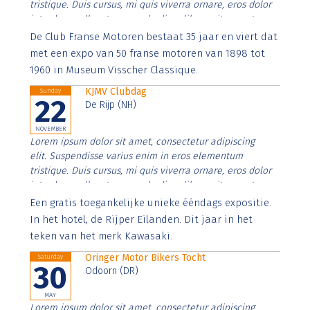
tristique. Duis cursus, mi quis viverra ornare, eros dolor
interdum nulla, ut commodo diam libero vitae erat.
Aenean faucibus nibh et justo cursus id rutrum lorem
De Club Franse Motoren bestaat 35 jaar en viert dat
imperdiet. Nunc ut sem vitae risus tristique posuere.
met een expo van 50 franse motoren van 1898 tot
1960 in Museum Visscher Classique.
KJMV Clubdag
Sunday
22
De Rijp (NH)
NOVEMBER
Lorem ipsum dolor sit amet, consectetur adipiscing
elit. Suspendisse varius enim in eros elementum
tristique. Duis cursus, mi quis viverra ornare, eros dolor
interdum nulla, ut commodo diam libero vitae erat.
Aenean faucibus nibh et justo cursus id rutrum lorem
Een gratis toegankelijke unieke ééndags expositie.
imperdiet. Nunc ut sem vitae risus tristique posuere.
In het hotel, de Rijper Eilanden. Dit jaar in het
teken van het merk Kawasaki.
Oringer Motor Bikers Tocht
Saturday
30
Odoorn (DR)
MAY
Lorem ipsum dolor sit amet, consectetur adipiscing