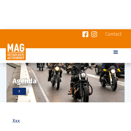
Contact
Agenda
X
Xxx