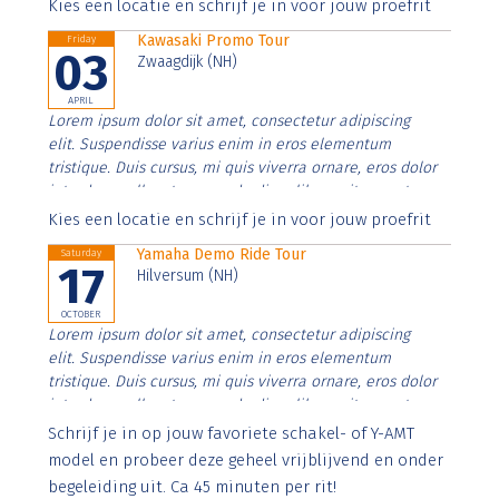
Aenean faucibus nibh et justo cursus id rutrum lorem
Kies een locatie en schrijf je in voor jouw proefrit
imperdiet. Nunc ut sem vitae risus tristique posuere.
Kawasaki Promo Tour
Friday
03
Zwaagdijk (NH)
APRIL
Lorem ipsum dolor sit amet, consectetur adipiscing
elit. Suspendisse varius enim in eros elementum
tristique. Duis cursus, mi quis viverra ornare, eros dolor
interdum nulla, ut commodo diam libero vitae erat.
Aenean faucibus nibh et justo cursus id rutrum lorem
Kies een locatie en schrijf je in voor jouw proefrit
imperdiet. Nunc ut sem vitae risus tristique posuere.
Yamaha Demo Ride Tour
Saturday
17
Hilversum (NH)
OCTOBER
Lorem ipsum dolor sit amet, consectetur adipiscing
elit. Suspendisse varius enim in eros elementum
tristique. Duis cursus, mi quis viverra ornare, eros dolor
interdum nulla, ut commodo diam libero vitae erat.
Aenean faucibus nibh et justo cursus id rutrum lorem
Schrijf je in op jouw favoriete schakel- of Y-AMT
imperdiet. Nunc ut sem vitae risus tristique posuere.
model en probeer deze geheel vrijblijvend en onder
begeleiding uit. Ca 45 minuten per rit!