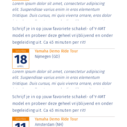
Lorem ipsum dolor sit amet, consectetur adipiscing
elit. Suspendisse varius enim in eros elementum
tristique. Duis cursus, mi quis viverra ornare, eros dolor
interdum nulla, ut commodo diam libero vitae erat.
Aenean faucibus nibh et justo cursus id rutrum lorem
Schrijf je in op jouw favoriete schakel- of Y-AMT
imperdiet. Nunc ut sem vitae risus tristique posuere.
model en probeer deze geheel vrijblijvend en onder
begeleiding uit. Ca 45 minuten per rit!
Yamaha Demo Ride Tour
Saturday
18
Nijmegen (GD)
APRIL
Lorem ipsum dolor sit amet, consectetur adipiscing
elit. Suspendisse varius enim in eros elementum
tristique. Duis cursus, mi quis viverra ornare, eros dolor
interdum nulla, ut commodo diam libero vitae erat.
Aenean faucibus nibh et justo cursus id rutrum lorem
Schrijf je in op jouw favoriete schakel- of Y-AMT
imperdiet. Nunc ut sem vitae risus tristique posuere.
model en probeer deze geheel vrijblijvend en onder
begeleiding uit. Ca 45 minuten per rit!
Yamaha Demo Ride Tour
Saturday
Amsterdam (NH)