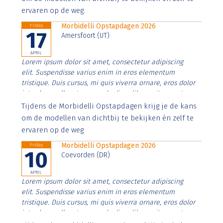
ervaren op de weg.
Morbidelli Opstapdagen 2026
Friday
17
Amersfoort (UT)
APRIL
Lorem ipsum dolor sit amet, consectetur adipiscing
elit. Suspendisse varius enim in eros elementum
tristique. Duis cursus, mi quis viverra ornare, eros dolor
interdum nulla, ut commodo diam libero vitae erat.
Aenean faucibus nibh et justo cursus id rutrum lorem
Tijdens de Morbidelli Opstapdagen krijg je de kans
imperdiet. Nunc ut sem vitae risus tristique posuere.
om de modellen van dichtbij te bekijken én zelf te
ervaren op de weg
Morbidelli Opstapdagen 2026
Friday
10
Coevorden (DR)
APRIL
Lorem ipsum dolor sit amet, consectetur adipiscing
elit. Suspendisse varius enim in eros elementum
tristique. Duis cursus, mi quis viverra ornare, eros dolor
interdum nulla, ut commodo diam libero vitae erat.