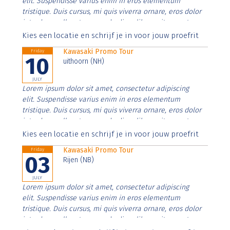
elit. Suspendisse varius enim in eros elementum
tristique. Duis cursus, mi quis viverra ornare, eros dolor
interdum nulla, ut commodo diam libero vitae erat.
Aenean faucibus nibh et justo cursus id rutrum lorem
Kies een locatie en schrijf je in voor jouw proefrit
imperdiet. Nunc ut sem vitae risus tristique posuere.
Kawasaki Promo Tour
Friday
10
uithoorn (NH)
JULY
Lorem ipsum dolor sit amet, consectetur adipiscing
elit. Suspendisse varius enim in eros elementum
tristique. Duis cursus, mi quis viverra ornare, eros dolor
interdum nulla, ut commodo diam libero vitae erat.
Aenean faucibus nibh et justo cursus id rutrum lorem
Kies een locatie en schrijf je in voor jouw proefrit
imperdiet. Nunc ut sem vitae risus tristique posuere.
Kawasaki Promo Tour
Friday
03
Rijen (NB)
JULY
Lorem ipsum dolor sit amet, consectetur adipiscing
elit. Suspendisse varius enim in eros elementum
tristique. Duis cursus, mi quis viverra ornare, eros dolor
interdum nulla, ut commodo diam libero vitae erat.