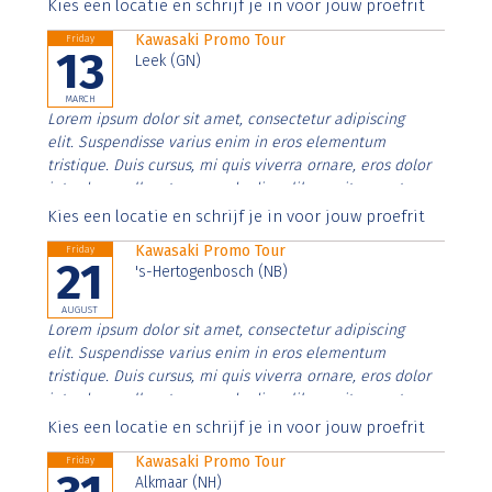
Aenean faucibus nibh et justo cursus id rutrum lorem
Kies een locatie en schrijf je in voor jouw proefrit
imperdiet. Nunc ut sem vitae risus tristique posuere.
Kawasaki Promo Tour
Friday
13
Leek (GN)
MARCH
Lorem ipsum dolor sit amet, consectetur adipiscing
elit. Suspendisse varius enim in eros elementum
tristique. Duis cursus, mi quis viverra ornare, eros dolor
interdum nulla, ut commodo diam libero vitae erat.
Aenean faucibus nibh et justo cursus id rutrum lorem
Kies een locatie en schrijf je in voor jouw proefrit
imperdiet. Nunc ut sem vitae risus tristique posuere.
Kawasaki Promo Tour
Friday
21
's-Hertogenbosch (NB)
AUGUST
Lorem ipsum dolor sit amet, consectetur adipiscing
elit. Suspendisse varius enim in eros elementum
tristique. Duis cursus, mi quis viverra ornare, eros dolor
interdum nulla, ut commodo diam libero vitae erat.
Aenean faucibus nibh et justo cursus id rutrum lorem
Kies een locatie en schrijf je in voor jouw proefrit
imperdiet. Nunc ut sem vitae risus tristique posuere.
Kawasaki Promo Tour
Friday
Alkmaar (NH)