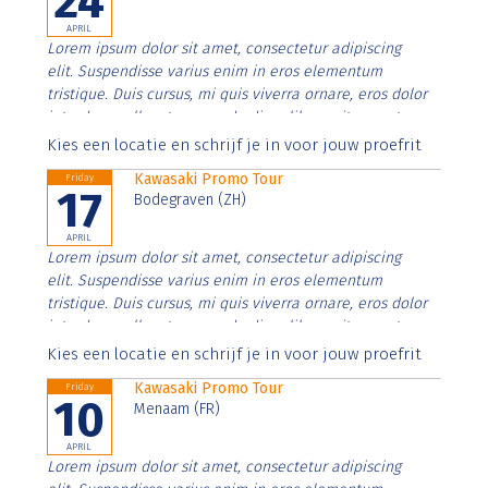
24
APRIL
Lorem ipsum dolor sit amet, consectetur adipiscing
elit. Suspendisse varius enim in eros elementum
tristique. Duis cursus, mi quis viverra ornare, eros dolor
interdum nulla, ut commodo diam libero vitae erat.
Aenean faucibus nibh et justo cursus id rutrum lorem
Kies een locatie en schrijf je in voor jouw proefrit
imperdiet. Nunc ut sem vitae risus tristique posuere.
Kawasaki Promo Tour
Friday
17
Bodegraven (ZH)
APRIL
Lorem ipsum dolor sit amet, consectetur adipiscing
elit. Suspendisse varius enim in eros elementum
tristique. Duis cursus, mi quis viverra ornare, eros dolor
interdum nulla, ut commodo diam libero vitae erat.
Aenean faucibus nibh et justo cursus id rutrum lorem
Kies een locatie en schrijf je in voor jouw proefrit
imperdiet. Nunc ut sem vitae risus tristique posuere.
Kawasaki Promo Tour
Friday
10
Menaam (FR)
APRIL
Lorem ipsum dolor sit amet, consectetur adipiscing