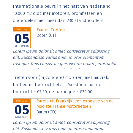
Aenean faucibus nibh et justo cursus id rutrum lorem
Internationale beurs in het hart van Nederland.
imperdiet. Nunc ut sem vitae risus tristique posuere.
10.000 m2 oldtimer motoren, bromfietsen en
onderdelen met meer dan 230 standhouders
Exoten Treffen
Saturday
05
Doorn (UT)
SEPTEMBER
Lorem ipsum dolor sit amet, consectetur adipiscing
elit. Suspendisse varius enim in eros elementum
tristique. Duis cursus, mi quis viverra ornare, eros dolor
interdum nulla, ut commodo diam libero vitae erat.
Aenean faucibus nibh et justo cursus id rutrum lorem
Treffen voor (bijzondere) motoren, met muziek,
imperdiet. Nunc ut sem vitae risus tristique posuere.
barbeque, toertocht etc..... Meedoen met de
toertocht = €7,50, de barbeque = €30,00....
Parels uit Frankrijk, een expositie van de
Thursday
05
Mooiste Franse Motorfietsen
Buren (GD)
NOVEMBER
Lorem ipsum dolor sit amet, consectetur adipiscing
elit. Suspendisse varius enim in eros elementum