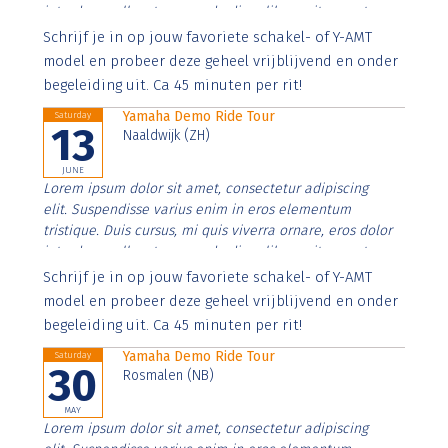
interdum nulla, ut commodo diam libero vitae erat.
Aenean faucibus nibh et justo cursus id rutrum lorem
Schrijf je in op jouw favoriete schakel- of Y-AMT
imperdiet. Nunc ut sem vitae risus tristique posuere.
model en probeer deze geheel vrijblijvend en onder
begeleiding uit. Ca 45 minuten per rit!
Yamaha Demo Ride Tour
Saturday
13
Naaldwijk (ZH)
JUNE
Lorem ipsum dolor sit amet, consectetur adipiscing
elit. Suspendisse varius enim in eros elementum
tristique. Duis cursus, mi quis viverra ornare, eros dolor
interdum nulla, ut commodo diam libero vitae erat.
Aenean faucibus nibh et justo cursus id rutrum lorem
Schrijf je in op jouw favoriete schakel- of Y-AMT
imperdiet. Nunc ut sem vitae risus tristique posuere.
model en probeer deze geheel vrijblijvend en onder
begeleiding uit. Ca 45 minuten per rit!
Yamaha Demo Ride Tour
Saturday
30
Rosmalen (NB)
MAY
Lorem ipsum dolor sit amet, consectetur adipiscing