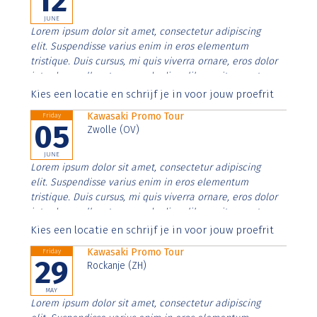
12
JUNE
Lorem ipsum dolor sit amet, consectetur adipiscing
elit. Suspendisse varius enim in eros elementum
tristique. Duis cursus, mi quis viverra ornare, eros dolor
interdum nulla, ut commodo diam libero vitae erat.
Aenean faucibus nibh et justo cursus id rutrum lorem
Kies een locatie en schrijf je in voor jouw proefrit
imperdiet. Nunc ut sem vitae risus tristique posuere.
Kawasaki Promo Tour
Friday
05
Zwolle (OV)
JUNE
Lorem ipsum dolor sit amet, consectetur adipiscing
elit. Suspendisse varius enim in eros elementum
tristique. Duis cursus, mi quis viverra ornare, eros dolor
interdum nulla, ut commodo diam libero vitae erat.
Aenean faucibus nibh et justo cursus id rutrum lorem
Kies een locatie en schrijf je in voor jouw proefrit
imperdiet. Nunc ut sem vitae risus tristique posuere.
Kawasaki Promo Tour
Friday
29
Rockanje (ZH)
MAY
Lorem ipsum dolor sit amet, consectetur adipiscing