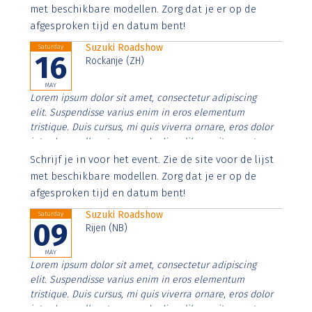
imperdiet. Nunc ut sem vitae risus tristique posuere.
met beschikbare modellen. Zorg dat je er op de
afgesproken tijd en datum bent!
Suzuki Roadshow
Saturday
16
Rockanje (ZH)
MAY
Lorem ipsum dolor sit amet, consectetur adipiscing
elit. Suspendisse varius enim in eros elementum
tristique. Duis cursus, mi quis viverra ornare, eros dolor
interdum nulla, ut commodo diam libero vitae erat.
Aenean faucibus nibh et justo cursus id rutrum lorem
Schrijf je in voor het event. Zie de site voor de lijst
imperdiet. Nunc ut sem vitae risus tristique posuere.
met beschikbare modellen. Zorg dat je er op de
afgesproken tijd en datum bent!
Suzuki Roadshow
Saturday
09
Rijen (NB)
MAY
Lorem ipsum dolor sit amet, consectetur adipiscing
elit. Suspendisse varius enim in eros elementum
tristique. Duis cursus, mi quis viverra ornare, eros dolor
interdum nulla, ut commodo diam libero vitae erat.