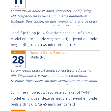
11
APRIL
Lorem ipsum dolor sit amet, consectetur adipiscing
elit. Suspendisse varius enim in eros elementum
tristique. Duis cursus, mi quis viverra ornare, eros dolor
interdum nulla, ut commodo diam libero vitae erat.
Aenean faucibus nibh et justo cursus id rutrum lorem
Schrijf je in op jouw favoriete schakel- of Y-AMT
imperdiet. Nunc ut sem vitae risus tristique posuere.
model en probeer deze geheel vrijblijvend en onder
begeleiding uit. Ca 45 minuten per rit!
Yamaha Demo Ride tour
Saturday
28
Made (NB)
MARCH
Lorem ipsum dolor sit amet, consectetur adipiscing
elit. Suspendisse varius enim in eros elementum
tristique. Duis cursus, mi quis viverra ornare, eros dolor
interdum nulla, ut commodo diam libero vitae erat.
Aenean faucibus nibh et justo cursus id rutrum lorem
Schrijf je in op jouw favoriete schakel of Y-AMT
imperdiet. Nunc ut sem vitae risus tristique posuere.
model en probeer deze geheel vrijblijvend en onder
begeleiding uit. Ca 45 minuten per rit!