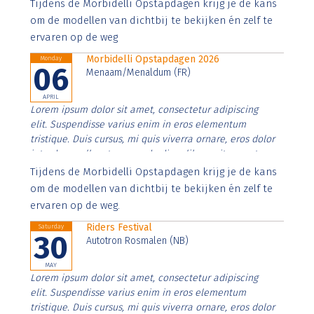
Aenean faucibus nibh et justo cursus id rutrum lorem
Tijdens de Morbidelli Opstapdagen krijg je de kans
imperdiet. Nunc ut sem vitae risus tristique posuere.
om de modellen van dichtbij te bekijken én zelf te
ervaren op de weg
Morbidelli Opstapdagen 2026
Monday
06
Menaam/Menaldum (FR)
APRIL
Lorem ipsum dolor sit amet, consectetur adipiscing
elit. Suspendisse varius enim in eros elementum
tristique. Duis cursus, mi quis viverra ornare, eros dolor
interdum nulla, ut commodo diam libero vitae erat.
Aenean faucibus nibh et justo cursus id rutrum lorem
Tijdens de Morbidelli Opstapdagen krijg je de kans
imperdiet. Nunc ut sem vitae risus tristique posuere.
om de modellen van dichtbij te bekijken én zelf te
ervaren op de weg.
Riders Festival
Saturday
30
Autotron Rosmalen (NB)
MAY
Lorem ipsum dolor sit amet, consectetur adipiscing
elit. Suspendisse varius enim in eros elementum
tristique. Duis cursus, mi quis viverra ornare, eros dolor