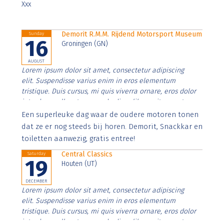
Xxx
Demorit R.M.M. Rijdend Motorsport Museum
Sunday
16
Groningen (GN)
AUGUST
Lorem ipsum dolor sit amet, consectetur adipiscing
elit. Suspendisse varius enim in eros elementum
tristique. Duis cursus, mi quis viverra ornare, eros dolor
interdum nulla, ut commodo diam libero vitae erat.
Aenean faucibus nibh et justo cursus id rutrum lorem
Een superleuke dag waar de oudere motoren tonen
imperdiet. Nunc ut sem vitae risus tristique posuere.
dat ze er nog steeds bij horen. Demorit, Snackkar en
toiletten aanwezig, gratis entree!
Central Classics
Saturday
19
Houten (UT)
DECEMBER
Lorem ipsum dolor sit amet, consectetur adipiscing
elit. Suspendisse varius enim in eros elementum
tristique. Duis cursus, mi quis viverra ornare, eros dolor
interdum nulla, ut commodo diam libero vitae erat.