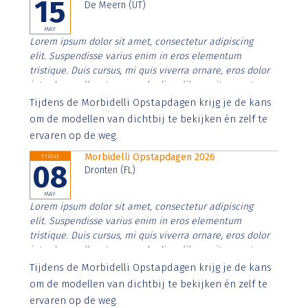
15
De Meern (UT)
MAY
Lorem ipsum dolor sit amet, consectetur adipiscing
elit. Suspendisse varius enim in eros elementum
tristique. Duis cursus, mi quis viverra ornare, eros dolor
interdum nulla, ut commodo diam libero vitae erat.
Aenean faucibus nibh et justo cursus id rutrum lorem
Tijdens de Morbidelli Opstapdagen krijg je de kans
imperdiet. Nunc ut sem vitae risus tristique posuere.
om de modellen van dichtbij te bekijken én zelf te
ervaren op de weg.
Morbidelli Opstapdagen 2026
Friday
08
Dronten (FL)
MAY
Lorem ipsum dolor sit amet, consectetur adipiscing
elit. Suspendisse varius enim in eros elementum
tristique. Duis cursus, mi quis viverra ornare, eros dolor
interdum nulla, ut commodo diam libero vitae erat.
Aenean faucibus nibh et justo cursus id rutrum lorem
Tijdens de Morbidelli Opstapdagen krijg je de kans
imperdiet. Nunc ut sem vitae risus tristique posuere.
om de modellen van dichtbij te bekijken én zelf te
ervaren op de weg.