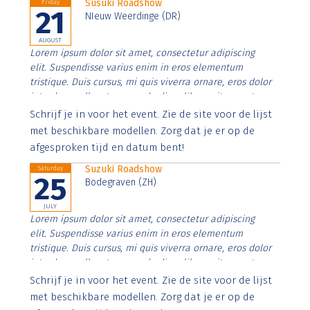
Susuki Roadshow
Friday
21
NIeuw Weerdinge (DR)
AUGUST
Lorem ipsum dolor sit amet, consectetur adipiscing
elit. Suspendisse varius enim in eros elementum
tristique. Duis cursus, mi quis viverra ornare, eros dolor
interdum nulla, ut commodo diam libero vitae erat.
Aenean faucibus nibh et justo cursus id rutrum lorem
Schrijf je in voor het event. Zie de site voor de lijst
imperdiet. Nunc ut sem vitae risus tristique posuere.
met beschikbare modellen. Zorg dat je er op de
afgesproken tijd en datum bent!
Suzuki Roadshow
Saturday
25
Bodegraven (ZH)
JULY
Lorem ipsum dolor sit amet, consectetur adipiscing
elit. Suspendisse varius enim in eros elementum
tristique. Duis cursus, mi quis viverra ornare, eros dolor
interdum nulla, ut commodo diam libero vitae erat.
Aenean faucibus nibh et justo cursus id rutrum lorem
Schrijf je in voor het event. Zie de site voor de lijst
imperdiet. Nunc ut sem vitae risus tristique posuere.
met beschikbare modellen. Zorg dat je er op de