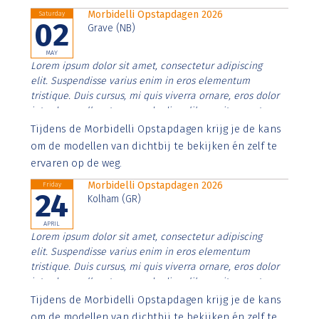
Morbidelli Opstapdagen 2026
Saturday
02
Grave (NB)
MAY
Lorem ipsum dolor sit amet, consectetur adipiscing
elit. Suspendisse varius enim in eros elementum
tristique. Duis cursus, mi quis viverra ornare, eros dolor
interdum nulla, ut commodo diam libero vitae erat.
Aenean faucibus nibh et justo cursus id rutrum lorem
Tijdens de Morbidelli Opstapdagen krijg je de kans
imperdiet. Nunc ut sem vitae risus tristique posuere.
om de modellen van dichtbij te bekijken én zelf te
ervaren op de weg.
Morbidelli Opstapdagen 2026
Friday
24
Kolham (GR)
APRIL
Lorem ipsum dolor sit amet, consectetur adipiscing
elit. Suspendisse varius enim in eros elementum
tristique. Duis cursus, mi quis viverra ornare, eros dolor
interdum nulla, ut commodo diam libero vitae erat.
Aenean faucibus nibh et justo cursus id rutrum lorem
Tijdens de Morbidelli Opstapdagen krijg je de kans
imperdiet. Nunc ut sem vitae risus tristique posuere.
om de modellen van dichtbij te bekijken én zelf te