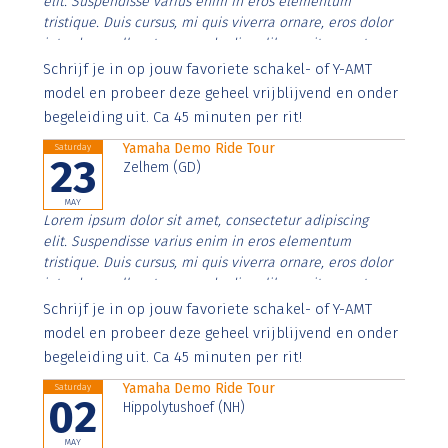
elit. Suspendisse varius enim in eros elementum
tristique. Duis cursus, mi quis viverra ornare, eros dolor
interdum nulla, ut commodo diam libero vitae erat.
Aenean faucibus nibh et justo cursus id rutrum lorem
Schrijf je in op jouw favoriete schakel- of Y-AMT
imperdiet. Nunc ut sem vitae risus tristique posuere.
model en probeer deze geheel vrijblijvend en onder
begeleiding uit. Ca 45 minuten per rit!
Yamaha Demo Ride Tour
Saturday
23
Zelhem (GD)
MAY
Lorem ipsum dolor sit amet, consectetur adipiscing
elit. Suspendisse varius enim in eros elementum
tristique. Duis cursus, mi quis viverra ornare, eros dolor
interdum nulla, ut commodo diam libero vitae erat.
Aenean faucibus nibh et justo cursus id rutrum lorem
Schrijf je in op jouw favoriete schakel- of Y-AMT
imperdiet. Nunc ut sem vitae risus tristique posuere.
model en probeer deze geheel vrijblijvend en onder
begeleiding uit. Ca 45 minuten per rit!
Yamaha Demo Ride Tour
Saturday
02
Hippolytushoef (NH)
MAY