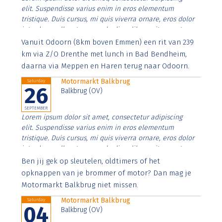
elit. Suspendisse varius enim in eros elementum
tristique. Duis cursus, mi quis viverra ornare, eros dolor
interdum nulla, ut commodo diam libero vitae erat.
Aenean faucibus nibh et justo cursus id rutrum lorem
Vanuit Odoorn (8km boven Emmen) een rit van 239
imperdiet. Nunc ut sem vitae risus tristique posuere.
km via Z/O Drenthe met lunch in Bad Bendheim,
daarna via Meppen en Haren terug naar Odoorn.
Motormarkt Balkbrug
Saturday
26
Balkbrug (OV)
SEPTEMBER
Lorem ipsum dolor sit amet, consectetur adipiscing
elit. Suspendisse varius enim in eros elementum
tristique. Duis cursus, mi quis viverra ornare, eros dolor
interdum nulla, ut commodo diam libero vitae erat.
Aenean faucibus nibh et justo cursus id rutrum lorem
Ben jij gek op sleutelen, oldtimers of het
imperdiet. Nunc ut sem vitae risus tristique posuere.
opknappen van je brommer of motor? Dan mag je
Motormarkt Balkbrug niet missen.
Motormarkt Balkbrug
Saturday
04
Balkbrug (OV)