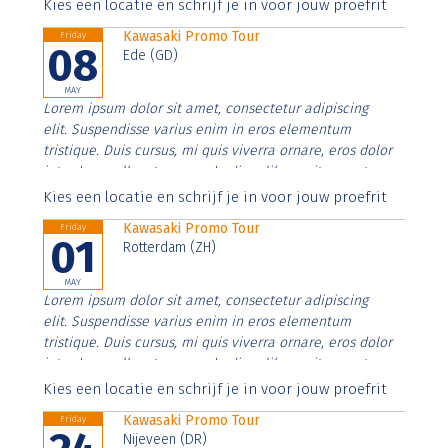
Aenean faucibus nibh et justo cursus id rutrum lorem
Kies een locatie en schrijf je in voor jouw proefrit
imperdiet. Nunc ut sem vitae risus tristique posuere.
Kawasaki Promo Tour
Friday
08
Ede (GD)
MAY
Lorem ipsum dolor sit amet, consectetur adipiscing
elit. Suspendisse varius enim in eros elementum
tristique. Duis cursus, mi quis viverra ornare, eros dolor
interdum nulla, ut commodo diam libero vitae erat.
Aenean faucibus nibh et justo cursus id rutrum lorem
Kies een locatie en schrijf je in voor jouw proefrit
imperdiet. Nunc ut sem vitae risus tristique posuere.
Kawasaki Promo Tour
Friday
01
Rotterdam (ZH)
MAY
Lorem ipsum dolor sit amet, consectetur adipiscing
elit. Suspendisse varius enim in eros elementum
tristique. Duis cursus, mi quis viverra ornare, eros dolor
interdum nulla, ut commodo diam libero vitae erat.
Aenean faucibus nibh et justo cursus id rutrum lorem
Kies een locatie en schrijf je in voor jouw proefrit
imperdiet. Nunc ut sem vitae risus tristique posuere.
Kawasaki Promo Tour
Friday
Nijeveen (DR)