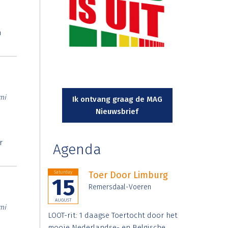
n
mi
Ik ontvang graag de MAG
Nieuwsbrief
r
Agenda
Saturday
Toer Door Limburg
15
Remersdaal-Voeren
AUGUST
mi
LOOT-rit: 1 daagse Toertocht door het
mooie Nederlandse- en Belgische