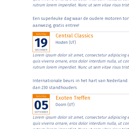
rutrum lorem imperdiet. Nunc ut sem vitae risus tris
Een superleuke dag waar de oudere motoren tonen
aanwezig, gratis entree!
Saturday
Central Classics
19
Houten (UT)
DECEMBER
Lorem ipsum dolor sit amet, consectetur adipiscing e
quis viverra ornare, eros dolor interdum nulla, ut c
rutrum lorem imperdiet. Nunc ut sem vitae risus tris
Internationale beurs in het hart van Nederland
dan 230 standhouders
Saturday
Exoten Treffen
05
Doorn (UT)
SEPTEMBER
Lorem ipsum dolor sit amet, consectetur adipiscing e
quis viverra ornare, eros dolor interdum nulla, ut c