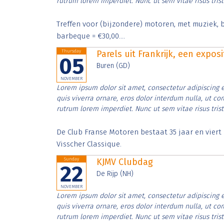
rutrum lorem imperdiet. Nunc ut sem vitae risus tris
Treffen voor (bijzondere) motoren, met muziek, b
barbeque = €30,00....
Thursday
Parels uit Frankrijk, een expos
05
Buren (GD)
NOVEMBER
Lorem ipsum dolor sit amet, consectetur adipiscing e
quis viverra ornare, eros dolor interdum nulla, ut c
rutrum lorem imperdiet. Nunc ut sem vitae risus tris
De Club Franse Motoren bestaat 35 jaar en vier
Visscher Classique.
Sunday
KJMV Clubdag
22
De Rijp (NH)
NOVEMBER
Lorem ipsum dolor sit amet, consectetur adipiscing e
quis viverra ornare, eros dolor interdum nulla, ut c
rutrum lorem imperdiet. Nunc ut sem vitae risus tris