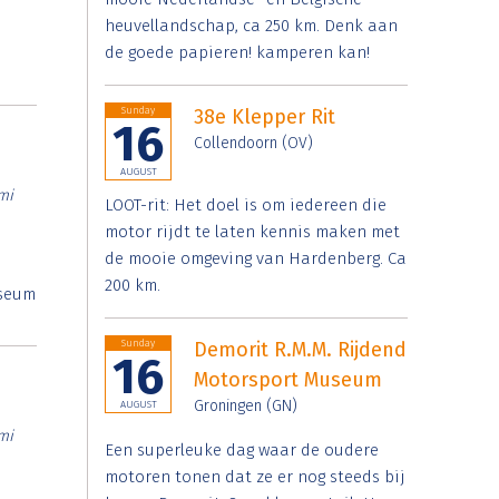
heuvellandschap, ca 250 km. Denk aan
de goede papieren! kamperen kan!
Sunday
38e Klepper Rit
16
Collendoorn (OV)
AUGUST
mi
LOOT-rit: Het doel is om iedereen die
motor rijdt te laten kennis maken met
de mooie omgeving van Hardenberg. Ca
200 km.
useum
Sunday
Demorit R.M.M. Rijdend
16
Motorsport Museum
Groningen (GN)
AUGUST
mi
Een superleuke dag waar de oudere
motoren tonen dat ze er nog steeds bij