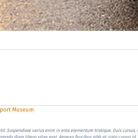
rsport Museum
lit. Suspendisse varius enim in eros elementum tristique. Duis cursus, 
ommodo diam libero vitae erat. Aenean faucibus nibh et justo cursus id