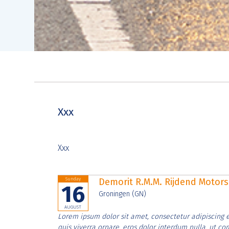
Xxx
Xxx
Sunday
Demorit R.M.M. Rijdend Moto
16
Groningen (GN)
AUGUST
Lorem ipsum dolor sit amet, consectetur adipiscing e
quis viverra ornare, eros dolor interdum nulla, ut c