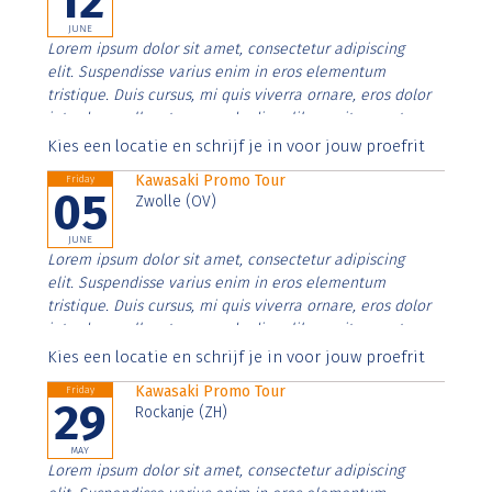
12
JUNE
Lorem ipsum dolor sit amet, consectetur adipiscing
elit. Suspendisse varius enim in eros elementum
tristique. Duis cursus, mi quis viverra ornare, eros dolor
interdum nulla, ut commodo diam libero vitae erat.
Aenean faucibus nibh et justo cursus id rutrum lorem
Kies een locatie en schrijf je in voor jouw proefrit
imperdiet. Nunc ut sem vitae risus tristique posuere.
Kawasaki Promo Tour
Friday
05
Zwolle (OV)
JUNE
Lorem ipsum dolor sit amet, consectetur adipiscing
elit. Suspendisse varius enim in eros elementum
tristique. Duis cursus, mi quis viverra ornare, eros dolor
interdum nulla, ut commodo diam libero vitae erat.
Aenean faucibus nibh et justo cursus id rutrum lorem
Kies een locatie en schrijf je in voor jouw proefrit
imperdiet. Nunc ut sem vitae risus tristique posuere.
Kawasaki Promo Tour
Friday
29
Rockanje (ZH)
MAY
Lorem ipsum dolor sit amet, consectetur adipiscing