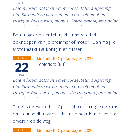
APRIL
Lorem ipsum dolor sit amet, consectetur adipiscing
elit. Suspendisse varius enim in eros elementum
tristique. Duis cursus, mi quis viverra ornare, eros dolor
interdum nulla, ut commodo diam libero vitae erat.
Aenean faucibus nibh et justo cursus id rutrum lorem
Ben jij gek op sleutelen, oldtimers of het
imperdiet. Nunc ut sem vitae risus tristique posuere.
opknappen van je brommer of motor? Dan mag je
Motormarkt Balkbrug niet missen.
Morbidelli Opstapdagen 2026
Friday
22
Hoofddorp (NH)
MAY
Lorem ipsum dolor sit amet, consectetur adipiscing
elit. Suspendisse varius enim in eros elementum
tristique. Duis cursus, mi quis viverra ornare, eros dolor
interdum nulla, ut commodo diam libero vitae erat.
Aenean faucibus nibh et justo cursus id rutrum lorem
Tijdens de Morbidelli Opstapdagen krijg je de kans
imperdiet. Nunc ut sem vitae risus tristique posuere.
om de modellen van dichtbij te bekijken én zelf te
ervaren op de weg.
Morbidelli Opstapdagen 2026
Friday