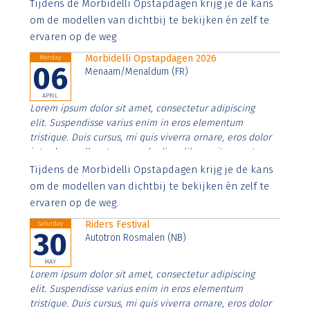
Aenean faucibus nibh et justo cursus id rutrum lorem
Tijdens de Morbidelli Opstapdagen krijg je de kans
imperdiet. Nunc ut sem vitae risus tristique posuere.
om de modellen van dichtbij te bekijken én zelf te
ervaren op de weg
Morbidelli Opstapdagen 2026
Monday
06
Menaam/Menaldum (FR)
APRIL
Lorem ipsum dolor sit amet, consectetur adipiscing
elit. Suspendisse varius enim in eros elementum
tristique. Duis cursus, mi quis viverra ornare, eros dolor
interdum nulla, ut commodo diam libero vitae erat.
Aenean faucibus nibh et justo cursus id rutrum lorem
Tijdens de Morbidelli Opstapdagen krijg je de kans
imperdiet. Nunc ut sem vitae risus tristique posuere.
om de modellen van dichtbij te bekijken én zelf te
ervaren op de weg.
Riders Festival
Saturday
30
Autotron Rosmalen (NB)
MAY
Lorem ipsum dolor sit amet, consectetur adipiscing
elit. Suspendisse varius enim in eros elementum
tristique. Duis cursus, mi quis viverra ornare, eros dolor