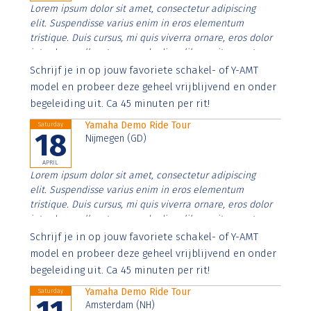
Lorem ipsum dolor sit amet, consectetur adipiscing
elit. Suspendisse varius enim in eros elementum
tristique. Duis cursus, mi quis viverra ornare, eros dolor
interdum nulla, ut commodo diam libero vitae erat.
Aenean faucibus nibh et justo cursus id rutrum lorem
Schrijf je in op jouw favoriete schakel- of Y-AMT
imperdiet. Nunc ut sem vitae risus tristique posuere.
model en probeer deze geheel vrijblijvend en onder
begeleiding uit. Ca 45 minuten per rit!
Yamaha Demo Ride Tour
Saturday
18
Nijmegen (GD)
APRIL
Lorem ipsum dolor sit amet, consectetur adipiscing
elit. Suspendisse varius enim in eros elementum
tristique. Duis cursus, mi quis viverra ornare, eros dolor
interdum nulla, ut commodo diam libero vitae erat.
Aenean faucibus nibh et justo cursus id rutrum lorem
Schrijf je in op jouw favoriete schakel- of Y-AMT
imperdiet. Nunc ut sem vitae risus tristique posuere.
model en probeer deze geheel vrijblijvend en onder
begeleiding uit. Ca 45 minuten per rit!
Yamaha Demo Ride Tour
Saturday
Amsterdam (NH)