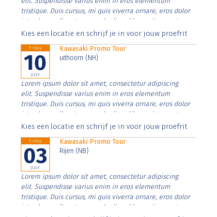
elit. Suspendisse varius enim in eros elementum
tristique. Duis cursus, mi quis viverra ornare, eros dolor
interdum nulla, ut commodo diam libero vitae erat.
Aenean faucibus nibh et justo cursus id rutrum lorem
Kies een locatie en schrijf je in voor jouw proefrit
imperdiet. Nunc ut sem vitae risus tristique posuere.
Kawasaki Promo Tour
Friday
10
uithoorn (NH)
JULY
Lorem ipsum dolor sit amet, consectetur adipiscing
elit. Suspendisse varius enim in eros elementum
tristique. Duis cursus, mi quis viverra ornare, eros dolor
interdum nulla, ut commodo diam libero vitae erat.
Aenean faucibus nibh et justo cursus id rutrum lorem
Kies een locatie en schrijf je in voor jouw proefrit
imperdiet. Nunc ut sem vitae risus tristique posuere.
Kawasaki Promo Tour
Friday
03
Rijen (NB)
JULY
Lorem ipsum dolor sit amet, consectetur adipiscing
elit. Suspendisse varius enim in eros elementum
tristique. Duis cursus, mi quis viverra ornare, eros dolor
interdum nulla, ut commodo diam libero vitae erat.