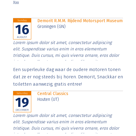
Xxx
Demorit R.M.M. Rijdend Motorsport Museum
Sunday
16
Groningen (GN)
AUGUST
Lorem ipsum dolor sit amet, consectetur adipiscing
elit. Suspendisse varius enim in eros elementum
tristique. Duis cursus, mi quis viverra ornare, eros dolor
interdum nulla, ut commodo diam libero vitae erat.
Aenean faucibus nibh et justo cursus id rutrum lorem
Een superleuke dag waar de oudere motoren tonen
imperdiet. Nunc ut sem vitae risus tristique posuere.
dat ze er nog steeds bij horen. Demorit, Snackkar en
toiletten aanwezig, gratis entree!
Central Classics
Saturday
19
Houten (UT)
DECEMBER
Lorem ipsum dolor sit amet, consectetur adipiscing
elit. Suspendisse varius enim in eros elementum
tristique. Duis cursus, mi quis viverra ornare, eros dolor
interdum nulla, ut commodo diam libero vitae erat.