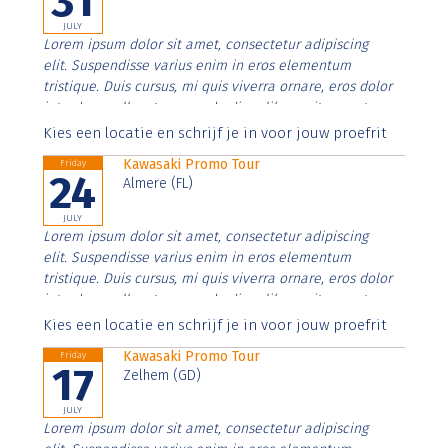
31
JULY
Lorem ipsum dolor sit amet, consectetur adipiscing
elit. Suspendisse varius enim in eros elementum
tristique. Duis cursus, mi quis viverra ornare, eros dolor
interdum nulla, ut commodo diam libero vitae erat.
Aenean faucibus nibh et justo cursus id rutrum lorem
Kies een locatie en schrijf je in voor jouw proefrit
imperdiet. Nunc ut sem vitae risus tristique posuere.
Kawasaki Promo Tour
Friday
24
Almere (FL)
JULY
Lorem ipsum dolor sit amet, consectetur adipiscing
elit. Suspendisse varius enim in eros elementum
tristique. Duis cursus, mi quis viverra ornare, eros dolor
interdum nulla, ut commodo diam libero vitae erat.
Aenean faucibus nibh et justo cursus id rutrum lorem
Kies een locatie en schrijf je in voor jouw proefrit
imperdiet. Nunc ut sem vitae risus tristique posuere.
Kawasaki Promo Tour
Friday
17
Zelhem (GD)
JULY
Lorem ipsum dolor sit amet, consectetur adipiscing