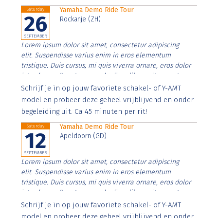
Yamaha Demo Ride Tour
Saturday
26
Rockanje (ZH)
SEPTEMBER
Lorem ipsum dolor sit amet, consectetur adipiscing
elit. Suspendisse varius enim in eros elementum
tristique. Duis cursus, mi quis viverra ornare, eros dolor
interdum nulla, ut commodo diam libero vitae erat.
Aenean faucibus nibh et justo cursus id rutrum lorem
Schrijf je in op jouw favoriete schakel- of Y-AMT
imperdiet. Nunc ut sem vitae risus tristique posuere.
model en probeer deze geheel vrijblijvend en onder
begeleiding uit. Ca 45 minuten per rit!
Yamaha Demo Ride Tour
Saturday
12
Apeldoorn (GD)
SEPTEMBER
Lorem ipsum dolor sit amet, consectetur adipiscing
elit. Suspendisse varius enim in eros elementum
tristique. Duis cursus, mi quis viverra ornare, eros dolor
interdum nulla, ut commodo diam libero vitae erat.
Aenean faucibus nibh et justo cursus id rutrum lorem
Schrijf je in op jouw favoriete schakel- of Y-AMT
imperdiet. Nunc ut sem vitae risus tristique posuere.
model en probeer deze geheel vrijblijvend en onder