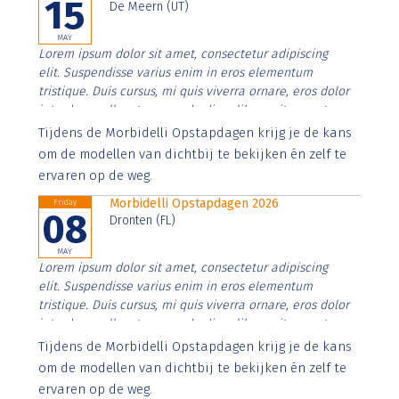
15
De Meern (UT)
MAY
Lorem ipsum dolor sit amet, consectetur adipiscing
elit. Suspendisse varius enim in eros elementum
tristique. Duis cursus, mi quis viverra ornare, eros dolor
interdum nulla, ut commodo diam libero vitae erat.
Aenean faucibus nibh et justo cursus id rutrum lorem
Tijdens de Morbidelli Opstapdagen krijg je de kans
imperdiet. Nunc ut sem vitae risus tristique posuere.
om de modellen van dichtbij te bekijken én zelf te
ervaren op de weg.
Morbidelli Opstapdagen 2026
Friday
08
Dronten (FL)
MAY
Lorem ipsum dolor sit amet, consectetur adipiscing
elit. Suspendisse varius enim in eros elementum
tristique. Duis cursus, mi quis viverra ornare, eros dolor
interdum nulla, ut commodo diam libero vitae erat.
Aenean faucibus nibh et justo cursus id rutrum lorem
Tijdens de Morbidelli Opstapdagen krijg je de kans
imperdiet. Nunc ut sem vitae risus tristique posuere.
om de modellen van dichtbij te bekijken én zelf te
ervaren op de weg.