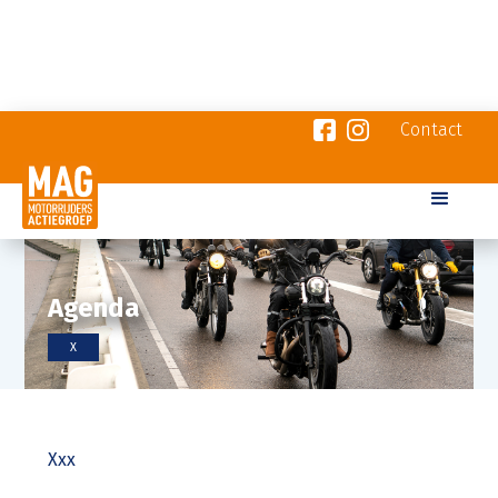
Contact
Agenda
X
Xxx