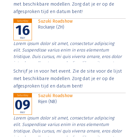
imperdiet. Nunc ut sem vitae risus tristique posuere.
met beschikbare modellen. Zorg dat je er op de
afgesproken tijd en datum bent!
Suzuki Roadshow
Saturday
16
Rockanje (ZH)
MAY
Lorem ipsum dolor sit amet, consectetur adipiscing
elit. Suspendisse varius enim in eros elementum
tristique. Duis cursus, mi quis viverra ornare, eros dolor
interdum nulla, ut commodo diam libero vitae erat.
Aenean faucibus nibh et justo cursus id rutrum lorem
Schrijf je in voor het event. Zie de site voor de lijst
imperdiet. Nunc ut sem vitae risus tristique posuere.
met beschikbare modellen. Zorg dat je er op de
afgesproken tijd en datum bent!
Suzuki Roadshow
Saturday
09
Rijen (NB)
MAY
Lorem ipsum dolor sit amet, consectetur adipiscing
elit. Suspendisse varius enim in eros elementum
tristique. Duis cursus, mi quis viverra ornare, eros dolor
interdum nulla, ut commodo diam libero vitae erat.