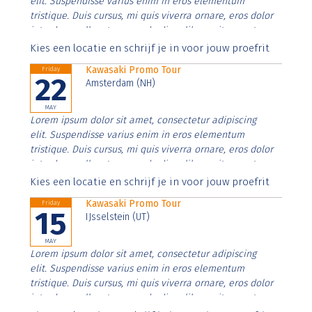
elit. Suspendisse varius enim in eros elementum
tristique. Duis cursus, mi quis viverra ornare, eros dolor
interdum nulla, ut commodo diam libero vitae erat.
Aenean faucibus nibh et justo cursus id rutrum lorem
Kies een locatie en schrijf je in voor jouw proefrit
imperdiet. Nunc ut sem vitae risus tristique posuere.
Kawasaki Promo Tour
Friday
22
Amsterdam (NH)
MAY
Lorem ipsum dolor sit amet, consectetur adipiscing
elit. Suspendisse varius enim in eros elementum
tristique. Duis cursus, mi quis viverra ornare, eros dolor
interdum nulla, ut commodo diam libero vitae erat.
Aenean faucibus nibh et justo cursus id rutrum lorem
Kies een locatie en schrijf je in voor jouw proefrit
imperdiet. Nunc ut sem vitae risus tristique posuere.
Kawasaki Promo Tour
Friday
15
IJsselstein (UT)
MAY
Lorem ipsum dolor sit amet, consectetur adipiscing
elit. Suspendisse varius enim in eros elementum
tristique. Duis cursus, mi quis viverra ornare, eros dolor
interdum nulla, ut commodo diam libero vitae erat.