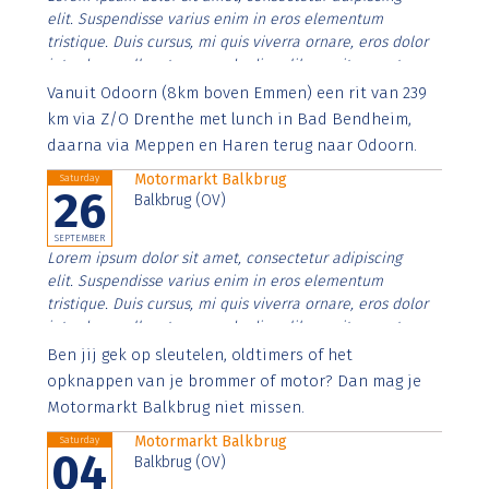
elit. Suspendisse varius enim in eros elementum
tristique. Duis cursus, mi quis viverra ornare, eros dolor
interdum nulla, ut commodo diam libero vitae erat.
Aenean faucibus nibh et justo cursus id rutrum lorem
Vanuit Odoorn (8km boven Emmen) een rit van 239
imperdiet. Nunc ut sem vitae risus tristique posuere.
km via Z/O Drenthe met lunch in Bad Bendheim,
daarna via Meppen en Haren terug naar Odoorn.
Motormarkt Balkbrug
Saturday
26
Balkbrug (OV)
SEPTEMBER
Lorem ipsum dolor sit amet, consectetur adipiscing
elit. Suspendisse varius enim in eros elementum
tristique. Duis cursus, mi quis viverra ornare, eros dolor
interdum nulla, ut commodo diam libero vitae erat.
Aenean faucibus nibh et justo cursus id rutrum lorem
Ben jij gek op sleutelen, oldtimers of het
imperdiet. Nunc ut sem vitae risus tristique posuere.
opknappen van je brommer of motor? Dan mag je
Motormarkt Balkbrug niet missen.
Motormarkt Balkbrug
Saturday
04
Balkbrug (OV)