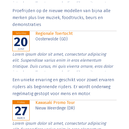
interdum nulla, ut commodo diam libero vitae erat.
Aenean faucibus nibh et justo cursus id rutrum lorem
Proefrijden op de nieuwe modellen van bijna alle
imperdiet. Nunc ut sem vitae risus tristique posuere.
merken plus live muziek, foodtrucks, beurs en
demonstraties
Regionale Toertocht
Saturday
20
Oosterwolde (GD)
JUNE
Lorem ipsum dolor sit amet, consectetur adipiscing
elit. Suspendisse varius enim in eros elementum
tristique. Duis cursus, mi quis viverra ornare, eros dolor
interdum nulla, ut commodo diam libero vitae erat.
Aenean faucibus nibh et justo cursus id rutrum lorem
Een unieke ervaring en geschikt voor zowel ervaren
imperdiet. Nunc ut sem vitae risus tristique posuere.
rijders als beginnende rijders. Er wordt onderweg
regelmatig gestopt voor mens en motor.
Kawasaki Promo Tour
Friday
27
Nieuw Weerdinge (DR)
MARCH
Lorem ipsum dolor sit amet, consectetur adipiscing