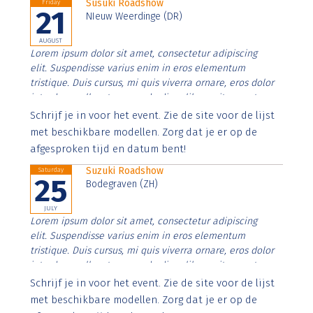
Susuki Roadshow
Friday
21
NIeuw Weerdinge (DR)
AUGUST
Lorem ipsum dolor sit amet, consectetur adipiscing
elit. Suspendisse varius enim in eros elementum
tristique. Duis cursus, mi quis viverra ornare, eros dolor
interdum nulla, ut commodo diam libero vitae erat.
Aenean faucibus nibh et justo cursus id rutrum lorem
Schrijf je in voor het event. Zie de site voor de lijst
imperdiet. Nunc ut sem vitae risus tristique posuere.
met beschikbare modellen. Zorg dat je er op de
afgesproken tijd en datum bent!
Suzuki Roadshow
Saturday
25
Bodegraven (ZH)
JULY
Lorem ipsum dolor sit amet, consectetur adipiscing
elit. Suspendisse varius enim in eros elementum
tristique. Duis cursus, mi quis viverra ornare, eros dolor
interdum nulla, ut commodo diam libero vitae erat.
Aenean faucibus nibh et justo cursus id rutrum lorem
Schrijf je in voor het event. Zie de site voor de lijst
imperdiet. Nunc ut sem vitae risus tristique posuere.
met beschikbare modellen. Zorg dat je er op de