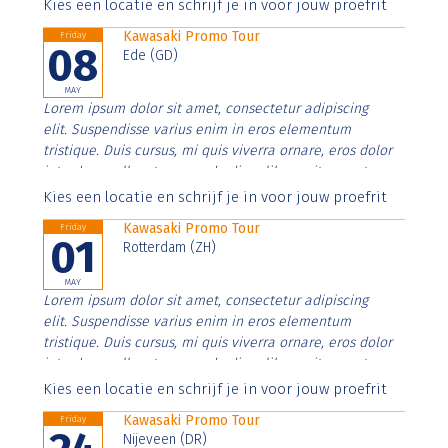
Aenean faucibus nibh et justo cursus id rutrum lorem
Kies een locatie en schrijf je in voor jouw proefrit
imperdiet. Nunc ut sem vitae risus tristique posuere.
Kawasaki Promo Tour
Friday
08
Ede (GD)
MAY
Lorem ipsum dolor sit amet, consectetur adipiscing
elit. Suspendisse varius enim in eros elementum
tristique. Duis cursus, mi quis viverra ornare, eros dolor
interdum nulla, ut commodo diam libero vitae erat.
Aenean faucibus nibh et justo cursus id rutrum lorem
Kies een locatie en schrijf je in voor jouw proefrit
imperdiet. Nunc ut sem vitae risus tristique posuere.
Kawasaki Promo Tour
Friday
01
Rotterdam (ZH)
MAY
Lorem ipsum dolor sit amet, consectetur adipiscing
elit. Suspendisse varius enim in eros elementum
tristique. Duis cursus, mi quis viverra ornare, eros dolor
interdum nulla, ut commodo diam libero vitae erat.
Aenean faucibus nibh et justo cursus id rutrum lorem
Kies een locatie en schrijf je in voor jouw proefrit
imperdiet. Nunc ut sem vitae risus tristique posuere.
Kawasaki Promo Tour
Friday
Nijeveen (DR)