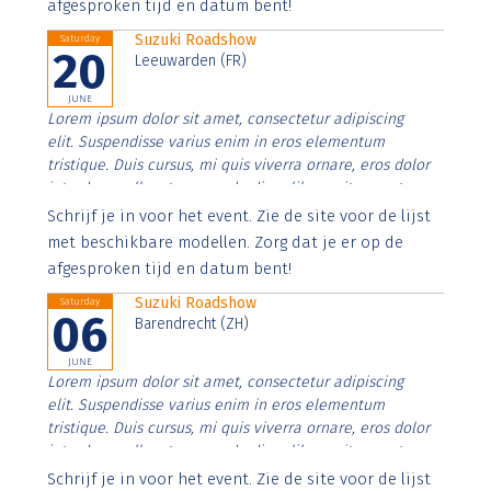
afgesproken tijd en datum bent!
Suzuki Roadshow
Saturday
20
Leeuwarden (FR)
JUNE
Lorem ipsum dolor sit amet, consectetur adipiscing
elit. Suspendisse varius enim in eros elementum
tristique. Duis cursus, mi quis viverra ornare, eros dolor
interdum nulla, ut commodo diam libero vitae erat.
Aenean faucibus nibh et justo cursus id rutrum lorem
Schrijf je in voor het event. Zie de site voor de lijst
imperdiet. Nunc ut sem vitae risus tristique posuere.
met beschikbare modellen. Zorg dat je er op de
afgesproken tijd en datum bent!
Suzuki Roadshow
Saturday
06
Barendrecht (ZH)
JUNE
Lorem ipsum dolor sit amet, consectetur adipiscing
elit. Suspendisse varius enim in eros elementum
tristique. Duis cursus, mi quis viverra ornare, eros dolor
interdum nulla, ut commodo diam libero vitae erat.
Aenean faucibus nibh et justo cursus id rutrum lorem
Schrijf je in voor het event. Zie de site voor de lijst