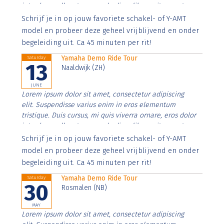
interdum nulla, ut commodo diam libero vitae erat.
Aenean faucibus nibh et justo cursus id rutrum lorem
Schrijf je in op jouw favoriete schakel- of Y-AMT
imperdiet. Nunc ut sem vitae risus tristique posuere.
model en probeer deze geheel vrijblijvend en onder
begeleiding uit. Ca 45 minuten per rit!
Yamaha Demo Ride Tour
Saturday
13
Naaldwijk (ZH)
JUNE
Lorem ipsum dolor sit amet, consectetur adipiscing
elit. Suspendisse varius enim in eros elementum
tristique. Duis cursus, mi quis viverra ornare, eros dolor
interdum nulla, ut commodo diam libero vitae erat.
Aenean faucibus nibh et justo cursus id rutrum lorem
Schrijf je in op jouw favoriete schakel- of Y-AMT
imperdiet. Nunc ut sem vitae risus tristique posuere.
model en probeer deze geheel vrijblijvend en onder
begeleiding uit. Ca 45 minuten per rit!
Yamaha Demo Ride Tour
Saturday
30
Rosmalen (NB)
MAY
Lorem ipsum dolor sit amet, consectetur adipiscing