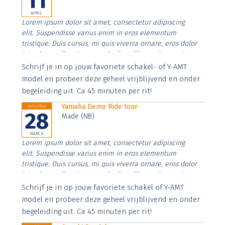
11
APRIL
Lorem ipsum dolor sit amet, consectetur adipiscing
elit. Suspendisse varius enim in eros elementum
tristique. Duis cursus, mi quis viverra ornare, eros dolor
interdum nulla, ut commodo diam libero vitae erat.
Aenean faucibus nibh et justo cursus id rutrum lorem
Schrijf je in op jouw favoriete schakel- of Y-AMT
imperdiet. Nunc ut sem vitae risus tristique posuere.
model en probeer deze geheel vrijblijvend en onder
begeleiding uit. Ca 45 minuten per rit!
Yamaha Demo Ride tour
Saturday
28
Made (NB)
MARCH
Lorem ipsum dolor sit amet, consectetur adipiscing
elit. Suspendisse varius enim in eros elementum
tristique. Duis cursus, mi quis viverra ornare, eros dolor
interdum nulla, ut commodo diam libero vitae erat.
Aenean faucibus nibh et justo cursus id rutrum lorem
Schrijf je in op jouw favoriete schakel of Y-AMT
imperdiet. Nunc ut sem vitae risus tristique posuere.
model en probeer deze geheel vrijblijvend en onder
begeleiding uit. Ca 45 minuten per rit!