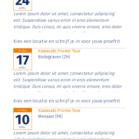
24
APRIL
Lorem ipsum dolor sit amet, consectetur adipiscing
elit. Suspendisse varius enim in eros elementum
tristique. Duis cursus, mi quis viverra ornare, eros dolor
interdum nulla, ut commodo diam libero vitae erat.
Aenean faucibus nibh et justo cursus id rutrum lorem
Kies een locatie en schrijf je in voor jouw proefrit
imperdiet. Nunc ut sem vitae risus tristique posuere.
Kawasaki Promo Tour
Friday
17
Bodegraven (ZH)
APRIL
Lorem ipsum dolor sit amet, consectetur adipiscing
elit. Suspendisse varius enim in eros elementum
tristique. Duis cursus, mi quis viverra ornare, eros dolor
interdum nulla, ut commodo diam libero vitae erat.
Aenean faucibus nibh et justo cursus id rutrum lorem
Kies een locatie en schrijf je in voor jouw proefrit
imperdiet. Nunc ut sem vitae risus tristique posuere.
Kawasaki Promo Tour
Friday
10
Menaam (FR)
APRIL
Lorem ipsum dolor sit amet, consectetur adipiscing