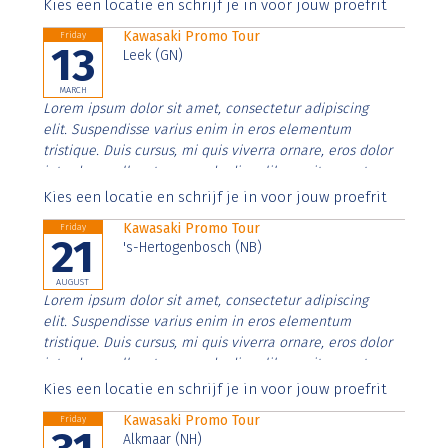
Aenean faucibus nibh et justo cursus id rutrum lorem
Kies een locatie en schrijf je in voor jouw proefrit
imperdiet. Nunc ut sem vitae risus tristique posuere.
Kawasaki Promo Tour
Friday
13
Leek (GN)
MARCH
Lorem ipsum dolor sit amet, consectetur adipiscing
elit. Suspendisse varius enim in eros elementum
tristique. Duis cursus, mi quis viverra ornare, eros dolor
interdum nulla, ut commodo diam libero vitae erat.
Aenean faucibus nibh et justo cursus id rutrum lorem
Kies een locatie en schrijf je in voor jouw proefrit
imperdiet. Nunc ut sem vitae risus tristique posuere.
Kawasaki Promo Tour
Friday
21
's-Hertogenbosch (NB)
AUGUST
Lorem ipsum dolor sit amet, consectetur adipiscing
elit. Suspendisse varius enim in eros elementum
tristique. Duis cursus, mi quis viverra ornare, eros dolor
interdum nulla, ut commodo diam libero vitae erat.
Aenean faucibus nibh et justo cursus id rutrum lorem
Kies een locatie en schrijf je in voor jouw proefrit
imperdiet. Nunc ut sem vitae risus tristique posuere.
Kawasaki Promo Tour
Friday
Alkmaar (NH)