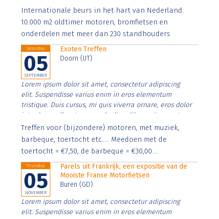
Aenean faucibus nibh et justo cursus id rutrum lorem
Internationale beurs in het hart van Nederland.
imperdiet. Nunc ut sem vitae risus tristique posuere.
10.000 m2 oldtimer motoren, bromfietsen en
onderdelen met meer dan 230 standhouders
Exoten Treffen
Saturday
05
Doorn (UT)
SEPTEMBER
Lorem ipsum dolor sit amet, consectetur adipiscing
elit. Suspendisse varius enim in eros elementum
tristique. Duis cursus, mi quis viverra ornare, eros dolor
interdum nulla, ut commodo diam libero vitae erat.
Aenean faucibus nibh et justo cursus id rutrum lorem
Treffen voor (bijzondere) motoren, met muziek,
imperdiet. Nunc ut sem vitae risus tristique posuere.
barbeque, toertocht etc..... Meedoen met de
toertocht = €7,50, de barbeque = €30,00....
Parels uit Frankrijk, een expositie van de
Thursday
05
Mooiste Franse Motorfietsen
Buren (GD)
NOVEMBER
Lorem ipsum dolor sit amet, consectetur adipiscing
elit. Suspendisse varius enim in eros elementum