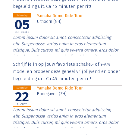
begeleiding uit. Ca 45 minuten per rit!
Yamaha Demo Ride Tour
Saturday
05
Uithoorn (NH)
SEPTEMBER
Lorem ipsum dolor sit amet, consectetur adipiscing
elit. Suspendisse varius enim in eros elementum
tristique. Duis cursus, mi quis viverra ornare, eros dolor
interdum nulla, ut commodo diam libero vitae erat.
Aenean faucibus nibh et justo cursus id rutrum lorem
Schrijf je in op jouw favoriete schakel- of Y-AMT
imperdiet. Nunc ut sem vitae risus tristique posuere.
model en probeer deze geheel vrijblijvend en onder
begeleiding uit. Ca 45 minuten per rit!
Yamaha Demo Ride Tour
Saturday
22
Bodegaven (ZH)
AUGUST
Lorem ipsum dolor sit amet, consectetur adipiscing
elit. Suspendisse varius enim in eros elementum
tristique. Duis cursus, mi quis viverra ornare, eros dolor
interdum nulla, ut commodo diam libero vitae erat.