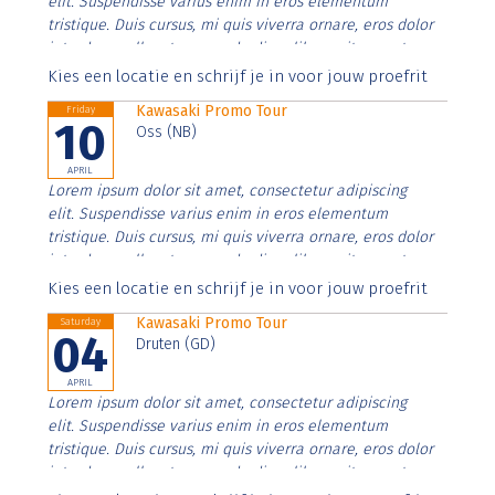
elit. Suspendisse varius enim in eros elementum
tristique. Duis cursus, mi quis viverra ornare, eros dolor
interdum nulla, ut commodo diam libero vitae erat.
Aenean faucibus nibh et justo cursus id rutrum lorem
Kies een locatie en schrijf je in voor jouw proefrit
imperdiet. Nunc ut sem vitae risus tristique posuere.
Kawasaki Promo Tour
Friday
10
Oss (NB)
APRIL
Lorem ipsum dolor sit amet, consectetur adipiscing
elit. Suspendisse varius enim in eros elementum
tristique. Duis cursus, mi quis viverra ornare, eros dolor
interdum nulla, ut commodo diam libero vitae erat.
Aenean faucibus nibh et justo cursus id rutrum lorem
Kies een locatie en schrijf je in voor jouw proefrit
imperdiet. Nunc ut sem vitae risus tristique posuere.
Kawasaki Promo Tour
Saturday
04
Druten (GD)
APRIL
Lorem ipsum dolor sit amet, consectetur adipiscing
elit. Suspendisse varius enim in eros elementum
tristique. Duis cursus, mi quis viverra ornare, eros dolor
interdum nulla, ut commodo diam libero vitae erat.