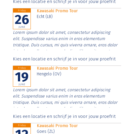
Aenean faucibus nibh et justo cursus id rutrum lorem
Kies een locatie en schrijf je in voor jouw proefrit
imperdiet. Nunc ut sem vitae risus tristique posuere.
Kawasaki Promo Tour
Friday
26
Echt (LB)
JUNE
Lorem ipsum dolor sit amet, consectetur adipiscing
elit. Suspendisse varius enim in eros elementum
tristique. Duis cursus, mi quis viverra ornare, eros dolor
interdum nulla, ut commodo diam libero vitae erat.
Aenean faucibus nibh et justo cursus id rutrum lorem
Kies een locatie en schrijf je in voor jouw proefrit
imperdiet. Nunc ut sem vitae risus tristique posuere.
Kawasaki Promo Tour
Friday
19
Hengelo (OV)
JUNE
Lorem ipsum dolor sit amet, consectetur adipiscing
elit. Suspendisse varius enim in eros elementum
tristique. Duis cursus, mi quis viverra ornare, eros dolor
interdum nulla, ut commodo diam libero vitae erat.
Aenean faucibus nibh et justo cursus id rutrum lorem
Kies een locatie en schrijf je in voor jouw proefrit
imperdiet. Nunc ut sem vitae risus tristique posuere.
Kawasaki Promo Tour
Friday
Goes (ZL)