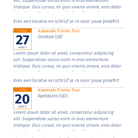
elit. Suspendisse varius enim in eros elementum
tristique. Duis cursus, mi quis viverra ornare, eros dolor
interdum nulla, ut commodo diam libero vitae erat.
Aenean faucibus nibh et justo cursus id rutrum lorem
Kies een locatie en schrijf je in voor jouw proefrit
imperdiet. Nunc ut sem vitae risus tristique posuere.
Kawasaki Promo Tour
Friday
27
Oostrum (LB)
MARCH
Lorem ipsum dolor sit amet, consectetur adipiscing
elit. Suspendisse varius enim in eros elementum
tristique. Duis cursus, mi quis viverra ornare, eros dolor
interdum nulla, ut commodo diam libero vitae erat.
Aenean faucibus nibh et justo cursus id rutrum lorem
Kies een locatie en schrijf je in voor jouw proefrit
imperdiet. Nunc ut sem vitae risus tristique posuere.
Kawasaki Promo Tour
Friday
20
Apeldoorn (GD)
MARCH
Lorem ipsum dolor sit amet, consectetur adipiscing
elit. Suspendisse varius enim in eros elementum
tristique. Duis cursus, mi quis viverra ornare, eros dolor
interdum nulla, ut commodo diam libero vitae erat.