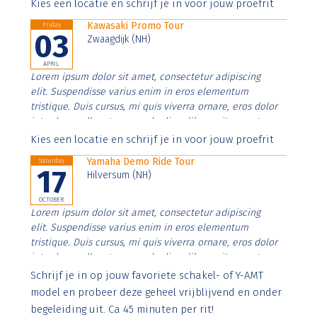
Aenean faucibus nibh et justo cursus id rutrum lorem
Kies een locatie en schrijf je in voor jouw proefrit
imperdiet. Nunc ut sem vitae risus tristique posuere.
Kawasaki Promo Tour
Friday
03
Zwaagdijk (NH)
APRIL
Lorem ipsum dolor sit amet, consectetur adipiscing
elit. Suspendisse varius enim in eros elementum
tristique. Duis cursus, mi quis viverra ornare, eros dolor
interdum nulla, ut commodo diam libero vitae erat.
Aenean faucibus nibh et justo cursus id rutrum lorem
Kies een locatie en schrijf je in voor jouw proefrit
imperdiet. Nunc ut sem vitae risus tristique posuere.
Yamaha Demo Ride Tour
Saturday
17
Hilversum (NH)
OCTOBER
Lorem ipsum dolor sit amet, consectetur adipiscing
elit. Suspendisse varius enim in eros elementum
tristique. Duis cursus, mi quis viverra ornare, eros dolor
interdum nulla, ut commodo diam libero vitae erat.
Aenean faucibus nibh et justo cursus id rutrum lorem
Schrijf je in op jouw favoriete schakel- of Y-AMT
imperdiet. Nunc ut sem vitae risus tristique posuere.
model en probeer deze geheel vrijblijvend en onder
begeleiding uit. Ca 45 minuten per rit!