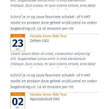
elit. Suspendisse varius enim in eros elementum
tristique. Duis cursus, mi quis viverra ornare, eros dolor
interdum nulla, ut commodo diam libero vitae erat.
Aenean faucibus nibh et justo cursus id rutrum lorem
Schrijf je in op jouw favoriete schakel- of Y-AMT
imperdiet. Nunc ut sem vitae risus tristique posuere.
model en probeer deze geheel vrijblijvend en onder
begeleiding uit. Ca 45 minuten per rit!
Yamaha Demo Ride Tour
Saturday
23
Zelhem (GD)
MAY
Lorem ipsum dolor sit amet, consectetur adipiscing
elit. Suspendisse varius enim in eros elementum
tristique. Duis cursus, mi quis viverra ornare, eros dolor
interdum nulla, ut commodo diam libero vitae erat.
Aenean faucibus nibh et justo cursus id rutrum lorem
Schrijf je in op jouw favoriete schakel- of Y-AMT
imperdiet. Nunc ut sem vitae risus tristique posuere.
model en probeer deze geheel vrijblijvend en onder
begeleiding uit. Ca 45 minuten per rit!
Yamaha Demo Ride Tour
Saturday
02
Hippolytushoef (NH)
MAY