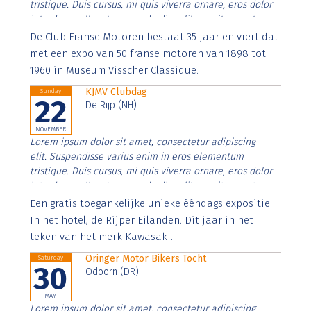
tristique. Duis cursus, mi quis viverra ornare, eros dolor
interdum nulla, ut commodo diam libero vitae erat.
Aenean faucibus nibh et justo cursus id rutrum lorem
De Club Franse Motoren bestaat 35 jaar en viert dat
imperdiet. Nunc ut sem vitae risus tristique posuere.
met een expo van 50 franse motoren van 1898 tot
1960 in Museum Visscher Classique.
KJMV Clubdag
Sunday
22
De Rijp (NH)
NOVEMBER
Lorem ipsum dolor sit amet, consectetur adipiscing
elit. Suspendisse varius enim in eros elementum
tristique. Duis cursus, mi quis viverra ornare, eros dolor
interdum nulla, ut commodo diam libero vitae erat.
Aenean faucibus nibh et justo cursus id rutrum lorem
Een gratis toegankelijke unieke ééndags expositie.
imperdiet. Nunc ut sem vitae risus tristique posuere.
In het hotel, de Rijper Eilanden. Dit jaar in het
teken van het merk Kawasaki.
Oringer Motor Bikers Tocht
Saturday
30
Odoorn (DR)
MAY
Lorem ipsum dolor sit amet, consectetur adipiscing