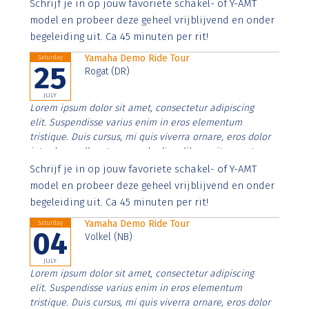
Aenean faucibus nibh et justo cursus id rutrum lorem
Schrijf je in op jouw favoriete schakel- of Y-AMT
imperdiet. Nunc ut sem vitae risus tristique posuere.
model en probeer deze geheel vrijblijvend en onder
begeleiding uit. Ca 45 minuten per rit!
Yamaha Demo Ride Tour
Saturday
25
Rogat (DR)
JULY
Lorem ipsum dolor sit amet, consectetur adipiscing
elit. Suspendisse varius enim in eros elementum
tristique. Duis cursus, mi quis viverra ornare, eros dolor
interdum nulla, ut commodo diam libero vitae erat.
Aenean faucibus nibh et justo cursus id rutrum lorem
Schrijf je in op jouw favoriete schakel- of Y-AMT
imperdiet. Nunc ut sem vitae risus tristique posuere.
model en probeer deze geheel vrijblijvend en onder
begeleiding uit. Ca 45 minuten per rit!
Yamaha Demo Ride Tour
Saturday
04
Volkel (NB)
JULY
Lorem ipsum dolor sit amet, consectetur adipiscing
elit. Suspendisse varius enim in eros elementum
tristique. Duis cursus, mi quis viverra ornare, eros dolor