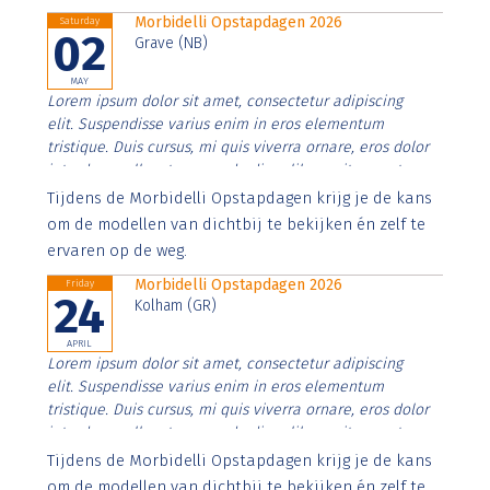
Morbidelli Opstapdagen 2026
Saturday
02
Grave (NB)
MAY
Lorem ipsum dolor sit amet, consectetur adipiscing
elit. Suspendisse varius enim in eros elementum
tristique. Duis cursus, mi quis viverra ornare, eros dolor
interdum nulla, ut commodo diam libero vitae erat.
Aenean faucibus nibh et justo cursus id rutrum lorem
Tijdens de Morbidelli Opstapdagen krijg je de kans
imperdiet. Nunc ut sem vitae risus tristique posuere.
om de modellen van dichtbij te bekijken én zelf te
ervaren op de weg.
Morbidelli Opstapdagen 2026
Friday
24
Kolham (GR)
APRIL
Lorem ipsum dolor sit amet, consectetur adipiscing
elit. Suspendisse varius enim in eros elementum
tristique. Duis cursus, mi quis viverra ornare, eros dolor
interdum nulla, ut commodo diam libero vitae erat.
Aenean faucibus nibh et justo cursus id rutrum lorem
Tijdens de Morbidelli Opstapdagen krijg je de kans
imperdiet. Nunc ut sem vitae risus tristique posuere.
om de modellen van dichtbij te bekijken én zelf te