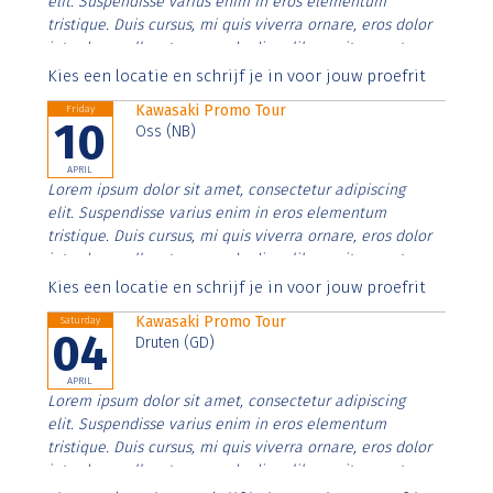
elit. Suspendisse varius enim in eros elementum
tristique. Duis cursus, mi quis viverra ornare, eros dolor
interdum nulla, ut commodo diam libero vitae erat.
Aenean faucibus nibh et justo cursus id rutrum lorem
Kies een locatie en schrijf je in voor jouw proefrit
imperdiet. Nunc ut sem vitae risus tristique posuere.
Kawasaki Promo Tour
Friday
10
Oss (NB)
APRIL
Lorem ipsum dolor sit amet, consectetur adipiscing
elit. Suspendisse varius enim in eros elementum
tristique. Duis cursus, mi quis viverra ornare, eros dolor
interdum nulla, ut commodo diam libero vitae erat.
Aenean faucibus nibh et justo cursus id rutrum lorem
Kies een locatie en schrijf je in voor jouw proefrit
imperdiet. Nunc ut sem vitae risus tristique posuere.
Kawasaki Promo Tour
Saturday
04
Druten (GD)
APRIL
Lorem ipsum dolor sit amet, consectetur adipiscing
elit. Suspendisse varius enim in eros elementum
tristique. Duis cursus, mi quis viverra ornare, eros dolor
interdum nulla, ut commodo diam libero vitae erat.