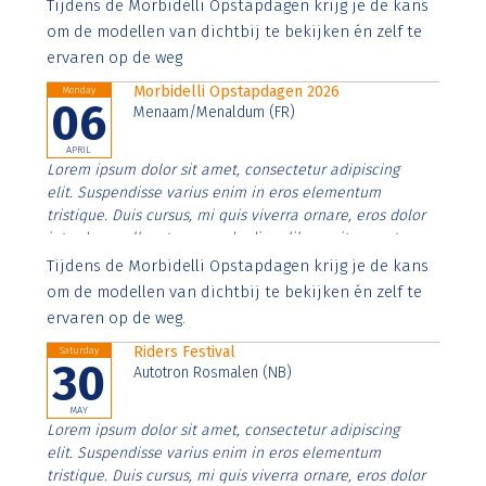
Aenean faucibus nibh et justo cursus id rutrum lorem
Tijdens de Morbidelli Opstapdagen krijg je de kans
imperdiet. Nunc ut sem vitae risus tristique posuere.
om de modellen van dichtbij te bekijken én zelf te
ervaren op de weg
Morbidelli Opstapdagen 2026
Monday
06
Menaam/Menaldum (FR)
APRIL
Lorem ipsum dolor sit amet, consectetur adipiscing
elit. Suspendisse varius enim in eros elementum
tristique. Duis cursus, mi quis viverra ornare, eros dolor
interdum nulla, ut commodo diam libero vitae erat.
Aenean faucibus nibh et justo cursus id rutrum lorem
Tijdens de Morbidelli Opstapdagen krijg je de kans
imperdiet. Nunc ut sem vitae risus tristique posuere.
om de modellen van dichtbij te bekijken én zelf te
ervaren op de weg.
Riders Festival
Saturday
30
Autotron Rosmalen (NB)
MAY
Lorem ipsum dolor sit amet, consectetur adipiscing
elit. Suspendisse varius enim in eros elementum
tristique. Duis cursus, mi quis viverra ornare, eros dolor