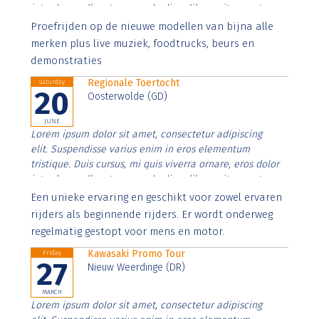
interdum nulla, ut commodo diam libero vitae erat.
Aenean faucibus nibh et justo cursus id rutrum lorem
Proefrijden op de nieuwe modellen van bijna alle
imperdiet. Nunc ut sem vitae risus tristique posuere.
merken plus live muziek, foodtrucks, beurs en
demonstraties
Regionale Toertocht
Saturday
20
Oosterwolde (GD)
JUNE
Lorem ipsum dolor sit amet, consectetur adipiscing
elit. Suspendisse varius enim in eros elementum
tristique. Duis cursus, mi quis viverra ornare, eros dolor
interdum nulla, ut commodo diam libero vitae erat.
Aenean faucibus nibh et justo cursus id rutrum lorem
Een unieke ervaring en geschikt voor zowel ervaren
imperdiet. Nunc ut sem vitae risus tristique posuere.
rijders als beginnende rijders. Er wordt onderweg
regelmatig gestopt voor mens en motor.
Kawasaki Promo Tour
Friday
27
Nieuw Weerdinge (DR)
MARCH
Lorem ipsum dolor sit amet, consectetur adipiscing