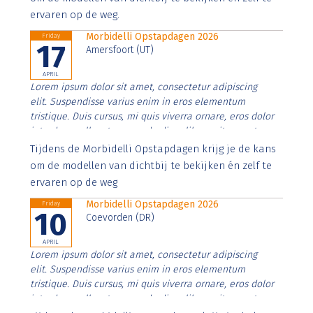
ervaren op de weg.
Morbidelli Opstapdagen 2026
Friday
17
Amersfoort (UT)
APRIL
Lorem ipsum dolor sit amet, consectetur adipiscing
elit. Suspendisse varius enim in eros elementum
tristique. Duis cursus, mi quis viverra ornare, eros dolor
interdum nulla, ut commodo diam libero vitae erat.
Aenean faucibus nibh et justo cursus id rutrum lorem
Tijdens de Morbidelli Opstapdagen krijg je de kans
imperdiet. Nunc ut sem vitae risus tristique posuere.
om de modellen van dichtbij te bekijken én zelf te
ervaren op de weg
Morbidelli Opstapdagen 2026
Friday
10
Coevorden (DR)
APRIL
Lorem ipsum dolor sit amet, consectetur adipiscing
elit. Suspendisse varius enim in eros elementum
tristique. Duis cursus, mi quis viverra ornare, eros dolor
interdum nulla, ut commodo diam libero vitae erat.