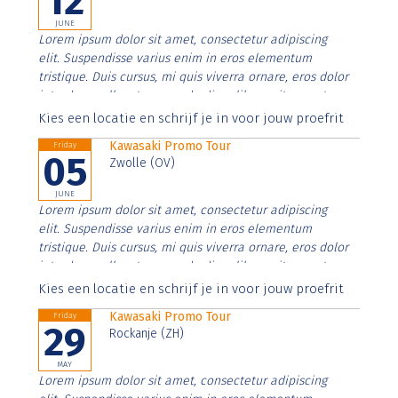
12
JUNE
Lorem ipsum dolor sit amet, consectetur adipiscing
elit. Suspendisse varius enim in eros elementum
tristique. Duis cursus, mi quis viverra ornare, eros dolor
interdum nulla, ut commodo diam libero vitae erat.
Aenean faucibus nibh et justo cursus id rutrum lorem
Kies een locatie en schrijf je in voor jouw proefrit
imperdiet. Nunc ut sem vitae risus tristique posuere.
Kawasaki Promo Tour
Friday
05
Zwolle (OV)
JUNE
Lorem ipsum dolor sit amet, consectetur adipiscing
elit. Suspendisse varius enim in eros elementum
tristique. Duis cursus, mi quis viverra ornare, eros dolor
interdum nulla, ut commodo diam libero vitae erat.
Aenean faucibus nibh et justo cursus id rutrum lorem
Kies een locatie en schrijf je in voor jouw proefrit
imperdiet. Nunc ut sem vitae risus tristique posuere.
Kawasaki Promo Tour
Friday
29
Rockanje (ZH)
MAY
Lorem ipsum dolor sit amet, consectetur adipiscing