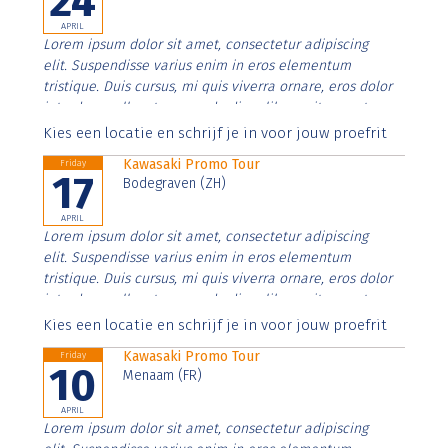
24
APRIL
Lorem ipsum dolor sit amet, consectetur adipiscing
elit. Suspendisse varius enim in eros elementum
tristique. Duis cursus, mi quis viverra ornare, eros dolor
interdum nulla, ut commodo diam libero vitae erat.
Aenean faucibus nibh et justo cursus id rutrum lorem
Kies een locatie en schrijf je in voor jouw proefrit
imperdiet. Nunc ut sem vitae risus tristique posuere.
Kawasaki Promo Tour
Friday
17
Bodegraven (ZH)
APRIL
Lorem ipsum dolor sit amet, consectetur adipiscing
elit. Suspendisse varius enim in eros elementum
tristique. Duis cursus, mi quis viverra ornare, eros dolor
interdum nulla, ut commodo diam libero vitae erat.
Aenean faucibus nibh et justo cursus id rutrum lorem
Kies een locatie en schrijf je in voor jouw proefrit
imperdiet. Nunc ut sem vitae risus tristique posuere.
Kawasaki Promo Tour
Friday
10
Menaam (FR)
APRIL
Lorem ipsum dolor sit amet, consectetur adipiscing