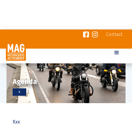
Contact
Agenda
X
Xxx