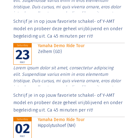
elit. Suspendisse varius enim in eros elementum
tristique. Duis cursus, mi quis viverra ornare, eros dolor
interdum nulla, ut commodo diam libero vitae erat.
Aenean faucibus nibh et justo cursus id rutrum lorem
Schrijf je in op jouw favoriete schakel- of Y-AMT
imperdiet. Nunc ut sem vitae risus tristique posuere.
model en probeer deze geheel vrijblijvend en onder
begeleiding uit. Ca 45 minuten per rit!
Yamaha Demo Ride Tour
Saturday
23
Zelhem (GD)
MAY
Lorem ipsum dolor sit amet, consectetur adipiscing
elit. Suspendisse varius enim in eros elementum
tristique. Duis cursus, mi quis viverra ornare, eros dolor
interdum nulla, ut commodo diam libero vitae erat.
Aenean faucibus nibh et justo cursus id rutrum lorem
Schrijf je in op jouw favoriete schakel- of Y-AMT
imperdiet. Nunc ut sem vitae risus tristique posuere.
model en probeer deze geheel vrijblijvend en onder
begeleiding uit. Ca 45 minuten per rit!
Yamaha Demo Ride Tour
Saturday
02
Hippolytushoef (NH)
MAY