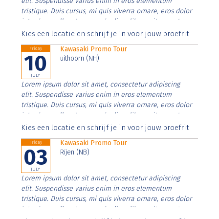
elit. Suspendisse varius enim in eros elementum
tristique. Duis cursus, mi quis viverra ornare, eros dolor
interdum nulla, ut commodo diam libero vitae erat.
Aenean faucibus nibh et justo cursus id rutrum lorem
Kies een locatie en schrijf je in voor jouw proefrit
imperdiet. Nunc ut sem vitae risus tristique posuere.
Kawasaki Promo Tour
Friday
10
uithoorn (NH)
JULY
Lorem ipsum dolor sit amet, consectetur adipiscing
elit. Suspendisse varius enim in eros elementum
tristique. Duis cursus, mi quis viverra ornare, eros dolor
interdum nulla, ut commodo diam libero vitae erat.
Aenean faucibus nibh et justo cursus id rutrum lorem
Kies een locatie en schrijf je in voor jouw proefrit
imperdiet. Nunc ut sem vitae risus tristique posuere.
Kawasaki Promo Tour
Friday
03
Rijen (NB)
JULY
Lorem ipsum dolor sit amet, consectetur adipiscing
elit. Suspendisse varius enim in eros elementum
tristique. Duis cursus, mi quis viverra ornare, eros dolor
interdum nulla, ut commodo diam libero vitae erat.