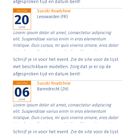
afgesproken tijd en datum bent!
Suzuki Roadshow
Saturday
20
Leeuwarden (FR)
JUNE
Lorem ipsum dolor sit amet, consectetur adipiscing
elit. Suspendisse varius enim in eros elementum
tristique. Duis cursus, mi quis viverra ornare, eros dolor
interdum nulla, ut commodo diam libero vitae erat.
Aenean faucibus nibh et justo cursus id rutrum lorem
Schrijf je in voor het event. Zie de site voor de lijst
imperdiet. Nunc ut sem vitae risus tristique posuere.
met beschikbare modellen. Zorg dat je er op de
afgesproken tijd en datum bent!
Suzuki Roadshow
Saturday
06
Barendrecht (ZH)
JUNE
Lorem ipsum dolor sit amet, consectetur adipiscing
elit. Suspendisse varius enim in eros elementum
tristique. Duis cursus, mi quis viverra ornare, eros dolor
interdum nulla, ut commodo diam libero vitae erat.
Aenean faucibus nibh et justo cursus id rutrum lorem
Schrijf je in voor het event. Zie de site voor de lijst