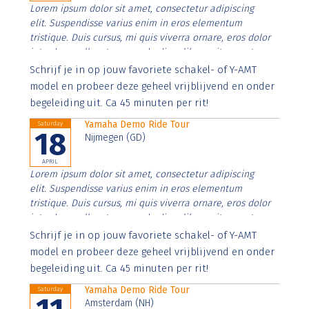
Lorem ipsum dolor sit amet, consectetur adipiscing
elit. Suspendisse varius enim in eros elementum
tristique. Duis cursus, mi quis viverra ornare, eros dolor
interdum nulla, ut commodo diam libero vitae erat.
Aenean faucibus nibh et justo cursus id rutrum lorem
Schrijf je in op jouw favoriete schakel- of Y-AMT
imperdiet. Nunc ut sem vitae risus tristique posuere.
model en probeer deze geheel vrijblijvend en onder
begeleiding uit. Ca 45 minuten per rit!
Yamaha Demo Ride Tour
Saturday
18
Nijmegen (GD)
APRIL
Lorem ipsum dolor sit amet, consectetur adipiscing
elit. Suspendisse varius enim in eros elementum
tristique. Duis cursus, mi quis viverra ornare, eros dolor
interdum nulla, ut commodo diam libero vitae erat.
Aenean faucibus nibh et justo cursus id rutrum lorem
Schrijf je in op jouw favoriete schakel- of Y-AMT
imperdiet. Nunc ut sem vitae risus tristique posuere.
model en probeer deze geheel vrijblijvend en onder
begeleiding uit. Ca 45 minuten per rit!
Yamaha Demo Ride Tour
Saturday
Amsterdam (NH)