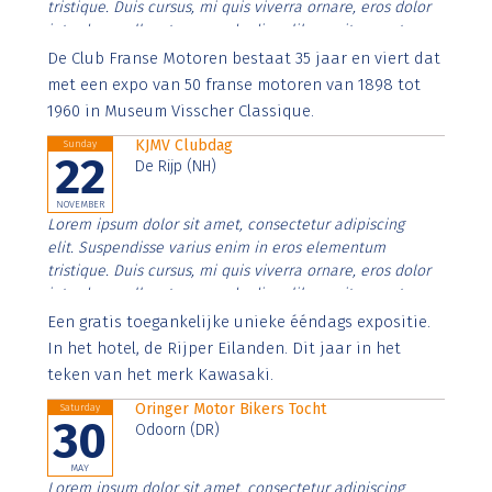
tristique. Duis cursus, mi quis viverra ornare, eros dolor
interdum nulla, ut commodo diam libero vitae erat.
Aenean faucibus nibh et justo cursus id rutrum lorem
De Club Franse Motoren bestaat 35 jaar en viert dat
imperdiet. Nunc ut sem vitae risus tristique posuere.
met een expo van 50 franse motoren van 1898 tot
1960 in Museum Visscher Classique.
KJMV Clubdag
Sunday
22
De Rijp (NH)
NOVEMBER
Lorem ipsum dolor sit amet, consectetur adipiscing
elit. Suspendisse varius enim in eros elementum
tristique. Duis cursus, mi quis viverra ornare, eros dolor
interdum nulla, ut commodo diam libero vitae erat.
Aenean faucibus nibh et justo cursus id rutrum lorem
Een gratis toegankelijke unieke ééndags expositie.
imperdiet. Nunc ut sem vitae risus tristique posuere.
In het hotel, de Rijper Eilanden. Dit jaar in het
teken van het merk Kawasaki.
Oringer Motor Bikers Tocht
Saturday
30
Odoorn (DR)
MAY
Lorem ipsum dolor sit amet, consectetur adipiscing