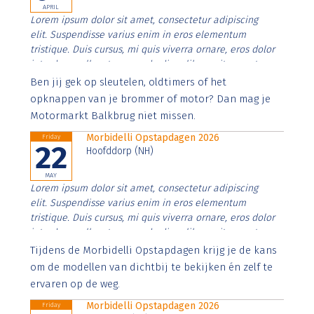
APRIL
Lorem ipsum dolor sit amet, consectetur adipiscing
elit. Suspendisse varius enim in eros elementum
tristique. Duis cursus, mi quis viverra ornare, eros dolor
interdum nulla, ut commodo diam libero vitae erat.
Aenean faucibus nibh et justo cursus id rutrum lorem
Ben jij gek op sleutelen, oldtimers of het
imperdiet. Nunc ut sem vitae risus tristique posuere.
opknappen van je brommer of motor? Dan mag je
Motormarkt Balkbrug niet missen.
Morbidelli Opstapdagen 2026
Friday
22
Hoofddorp (NH)
MAY
Lorem ipsum dolor sit amet, consectetur adipiscing
elit. Suspendisse varius enim in eros elementum
tristique. Duis cursus, mi quis viverra ornare, eros dolor
interdum nulla, ut commodo diam libero vitae erat.
Aenean faucibus nibh et justo cursus id rutrum lorem
Tijdens de Morbidelli Opstapdagen krijg je de kans
imperdiet. Nunc ut sem vitae risus tristique posuere.
om de modellen van dichtbij te bekijken én zelf te
ervaren op de weg.
Morbidelli Opstapdagen 2026
Friday