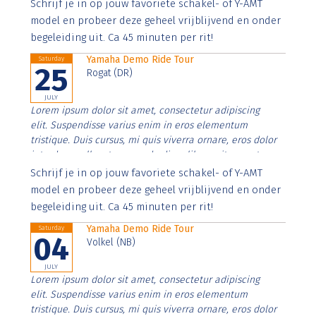
Aenean faucibus nibh et justo cursus id rutrum lorem
Schrijf je in op jouw favoriete schakel- of Y-AMT
imperdiet. Nunc ut sem vitae risus tristique posuere.
model en probeer deze geheel vrijblijvend en onder
begeleiding uit. Ca 45 minuten per rit!
Yamaha Demo Ride Tour
Saturday
25
Rogat (DR)
JULY
Lorem ipsum dolor sit amet, consectetur adipiscing
elit. Suspendisse varius enim in eros elementum
tristique. Duis cursus, mi quis viverra ornare, eros dolor
interdum nulla, ut commodo diam libero vitae erat.
Aenean faucibus nibh et justo cursus id rutrum lorem
Schrijf je in op jouw favoriete schakel- of Y-AMT
imperdiet. Nunc ut sem vitae risus tristique posuere.
model en probeer deze geheel vrijblijvend en onder
begeleiding uit. Ca 45 minuten per rit!
Yamaha Demo Ride Tour
Saturday
04
Volkel (NB)
JULY
Lorem ipsum dolor sit amet, consectetur adipiscing
elit. Suspendisse varius enim in eros elementum
tristique. Duis cursus, mi quis viverra ornare, eros dolor