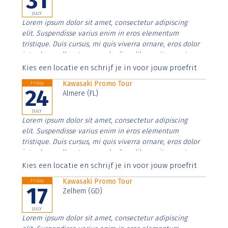
31
JULY
Lorem ipsum dolor sit amet, consectetur adipiscing
elit. Suspendisse varius enim in eros elementum
tristique. Duis cursus, mi quis viverra ornare, eros dolor
interdum nulla, ut commodo diam libero vitae erat.
Aenean faucibus nibh et justo cursus id rutrum lorem
Kies een locatie en schrijf je in voor jouw proefrit
imperdiet. Nunc ut sem vitae risus tristique posuere.
Kawasaki Promo Tour
Friday
24
Almere (FL)
JULY
Lorem ipsum dolor sit amet, consectetur adipiscing
elit. Suspendisse varius enim in eros elementum
tristique. Duis cursus, mi quis viverra ornare, eros dolor
interdum nulla, ut commodo diam libero vitae erat.
Aenean faucibus nibh et justo cursus id rutrum lorem
Kies een locatie en schrijf je in voor jouw proefrit
imperdiet. Nunc ut sem vitae risus tristique posuere.
Kawasaki Promo Tour
Friday
17
Zelhem (GD)
JULY
Lorem ipsum dolor sit amet, consectetur adipiscing