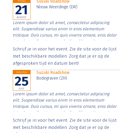
Susuki Roadshow
Friday
21
NIeuw Weerdinge (DR)
AUGUST
Lorem ipsum dolor sit amet, consectetur adipiscing
elit. Suspendisse varius enim in eros elementum
tristique. Duis cursus, mi quis viverra ornare, eros dolor
interdum nulla, ut commodo diam libero vitae erat.
Aenean faucibus nibh et justo cursus id rutrum lorem
Schrijf je in voor het event. Zie de site voor de lijst
imperdiet. Nunc ut sem vitae risus tristique posuere.
met beschikbare modellen. Zorg dat je er op de
afgesproken tijd en datum bent!
Suzuki Roadshow
Saturday
25
Bodegraven (ZH)
JULY
Lorem ipsum dolor sit amet, consectetur adipiscing
elit. Suspendisse varius enim in eros elementum
tristique. Duis cursus, mi quis viverra ornare, eros dolor
interdum nulla, ut commodo diam libero vitae erat.
Aenean faucibus nibh et justo cursus id rutrum lorem
Schrijf je in voor het event. Zie de site voor de lijst
imperdiet. Nunc ut sem vitae risus tristique posuere.
met beschikbare modellen. Zorg dat je er op de