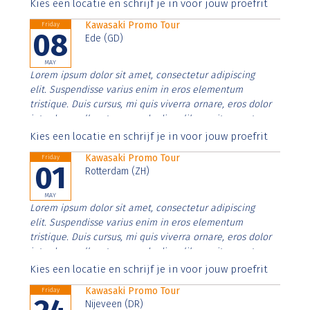
Aenean faucibus nibh et justo cursus id rutrum lorem
Kies een locatie en schrijf je in voor jouw proefrit
imperdiet. Nunc ut sem vitae risus tristique posuere.
Kawasaki Promo Tour
Friday
08
Ede (GD)
MAY
Lorem ipsum dolor sit amet, consectetur adipiscing
elit. Suspendisse varius enim in eros elementum
tristique. Duis cursus, mi quis viverra ornare, eros dolor
interdum nulla, ut commodo diam libero vitae erat.
Aenean faucibus nibh et justo cursus id rutrum lorem
Kies een locatie en schrijf je in voor jouw proefrit
imperdiet. Nunc ut sem vitae risus tristique posuere.
Kawasaki Promo Tour
Friday
01
Rotterdam (ZH)
MAY
Lorem ipsum dolor sit amet, consectetur adipiscing
elit. Suspendisse varius enim in eros elementum
tristique. Duis cursus, mi quis viverra ornare, eros dolor
interdum nulla, ut commodo diam libero vitae erat.
Aenean faucibus nibh et justo cursus id rutrum lorem
Kies een locatie en schrijf je in voor jouw proefrit
imperdiet. Nunc ut sem vitae risus tristique posuere.
Kawasaki Promo Tour
Friday
Nijeveen (DR)