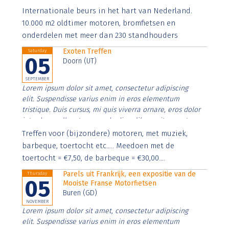
Aenean faucibus nibh et justo cursus id rutrum lorem
Internationale beurs in het hart van Nederland.
imperdiet. Nunc ut sem vitae risus tristique posuere.
10.000 m2 oldtimer motoren, bromfietsen en
onderdelen met meer dan 230 standhouders
Exoten Treffen
Saturday
05
Doorn (UT)
SEPTEMBER
Lorem ipsum dolor sit amet, consectetur adipiscing
elit. Suspendisse varius enim in eros elementum
tristique. Duis cursus, mi quis viverra ornare, eros dolor
interdum nulla, ut commodo diam libero vitae erat.
Aenean faucibus nibh et justo cursus id rutrum lorem
Treffen voor (bijzondere) motoren, met muziek,
imperdiet. Nunc ut sem vitae risus tristique posuere.
barbeque, toertocht etc..... Meedoen met de
toertocht = €7,50, de barbeque = €30,00....
Parels uit Frankrijk, een expositie van de
Thursday
05
Mooiste Franse Motorfietsen
Buren (GD)
NOVEMBER
Lorem ipsum dolor sit amet, consectetur adipiscing
elit. Suspendisse varius enim in eros elementum