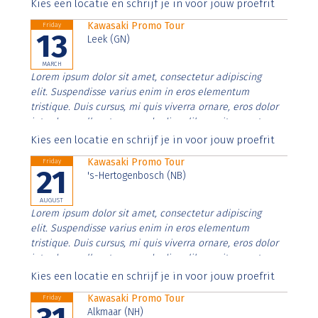
Aenean faucibus nibh et justo cursus id rutrum lorem
Kies een locatie en schrijf je in voor jouw proefrit
imperdiet. Nunc ut sem vitae risus tristique posuere.
Kawasaki Promo Tour
Friday
13
Leek (GN)
MARCH
Lorem ipsum dolor sit amet, consectetur adipiscing
elit. Suspendisse varius enim in eros elementum
tristique. Duis cursus, mi quis viverra ornare, eros dolor
interdum nulla, ut commodo diam libero vitae erat.
Aenean faucibus nibh et justo cursus id rutrum lorem
Kies een locatie en schrijf je in voor jouw proefrit
imperdiet. Nunc ut sem vitae risus tristique posuere.
Kawasaki Promo Tour
Friday
21
's-Hertogenbosch (NB)
AUGUST
Lorem ipsum dolor sit amet, consectetur adipiscing
elit. Suspendisse varius enim in eros elementum
tristique. Duis cursus, mi quis viverra ornare, eros dolor
interdum nulla, ut commodo diam libero vitae erat.
Aenean faucibus nibh et justo cursus id rutrum lorem
Kies een locatie en schrijf je in voor jouw proefrit
imperdiet. Nunc ut sem vitae risus tristique posuere.
Kawasaki Promo Tour
Friday
Alkmaar (NH)