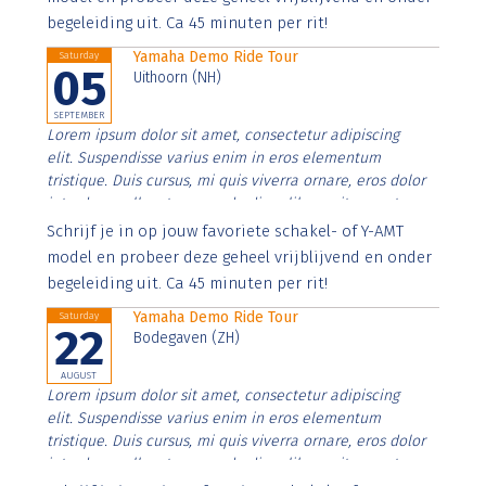
begeleiding uit. Ca 45 minuten per rit!
Yamaha Demo Ride Tour
Saturday
05
Uithoorn (NH)
SEPTEMBER
Lorem ipsum dolor sit amet, consectetur adipiscing
elit. Suspendisse varius enim in eros elementum
tristique. Duis cursus, mi quis viverra ornare, eros dolor
interdum nulla, ut commodo diam libero vitae erat.
Aenean faucibus nibh et justo cursus id rutrum lorem
Schrijf je in op jouw favoriete schakel- of Y-AMT
imperdiet. Nunc ut sem vitae risus tristique posuere.
model en probeer deze geheel vrijblijvend en onder
begeleiding uit. Ca 45 minuten per rit!
Yamaha Demo Ride Tour
Saturday
22
Bodegaven (ZH)
AUGUST
Lorem ipsum dolor sit amet, consectetur adipiscing
elit. Suspendisse varius enim in eros elementum
tristique. Duis cursus, mi quis viverra ornare, eros dolor
interdum nulla, ut commodo diam libero vitae erat.