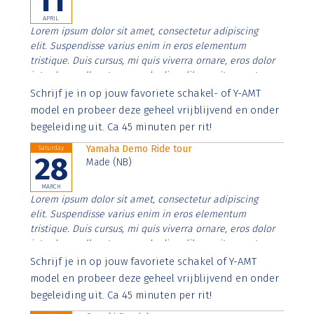
11
APRIL
Lorem ipsum dolor sit amet, consectetur adipiscing
elit. Suspendisse varius enim in eros elementum
tristique. Duis cursus, mi quis viverra ornare, eros dolor
interdum nulla, ut commodo diam libero vitae erat.
Aenean faucibus nibh et justo cursus id rutrum lorem
Schrijf je in op jouw favoriete schakel- of Y-AMT
imperdiet. Nunc ut sem vitae risus tristique posuere.
model en probeer deze geheel vrijblijvend en onder
begeleiding uit. Ca 45 minuten per rit!
Yamaha Demo Ride tour
Saturday
28
Made (NB)
MARCH
Lorem ipsum dolor sit amet, consectetur adipiscing
elit. Suspendisse varius enim in eros elementum
tristique. Duis cursus, mi quis viverra ornare, eros dolor
interdum nulla, ut commodo diam libero vitae erat.
Aenean faucibus nibh et justo cursus id rutrum lorem
Schrijf je in op jouw favoriete schakel of Y-AMT
imperdiet. Nunc ut sem vitae risus tristique posuere.
model en probeer deze geheel vrijblijvend en onder
begeleiding uit. Ca 45 minuten per rit!