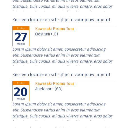
elit. Suspendisse varius enim in eros elementum
tristique. Duis cursus, mi quis viverra ornare, eros dolor
interdum nulla, ut commodo diam libero vitae erat.
Aenean faucibus nibh et justo cursus id rutrum lorem
Kies een locatie en schrijf je in voor jouw proefrit
imperdiet. Nunc ut sem vitae risus tristique posuere.
Kawasaki Promo Tour
Friday
27
Oostrum (LB)
MARCH
Lorem ipsum dolor sit amet, consectetur adipiscing
elit. Suspendisse varius enim in eros elementum
tristique. Duis cursus, mi quis viverra ornare, eros dolor
interdum nulla, ut commodo diam libero vitae erat.
Aenean faucibus nibh et justo cursus id rutrum lorem
Kies een locatie en schrijf je in voor jouw proefrit
imperdiet. Nunc ut sem vitae risus tristique posuere.
Kawasaki Promo Tour
Friday
20
Apeldoorn (GD)
MARCH
Lorem ipsum dolor sit amet, consectetur adipiscing
elit. Suspendisse varius enim in eros elementum
tristique. Duis cursus, mi quis viverra ornare, eros dolor
interdum nulla, ut commodo diam libero vitae erat.