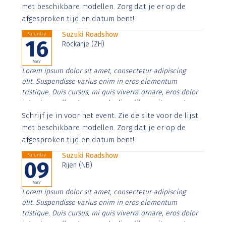
imperdiet. Nunc ut sem vitae risus tristique posuere.
met beschikbare modellen. Zorg dat je er op de
afgesproken tijd en datum bent!
Suzuki Roadshow
Saturday
16
Rockanje (ZH)
MAY
Lorem ipsum dolor sit amet, consectetur adipiscing
elit. Suspendisse varius enim in eros elementum
tristique. Duis cursus, mi quis viverra ornare, eros dolor
interdum nulla, ut commodo diam libero vitae erat.
Aenean faucibus nibh et justo cursus id rutrum lorem
Schrijf je in voor het event. Zie de site voor de lijst
imperdiet. Nunc ut sem vitae risus tristique posuere.
met beschikbare modellen. Zorg dat je er op de
afgesproken tijd en datum bent!
Suzuki Roadshow
Saturday
09
Rijen (NB)
MAY
Lorem ipsum dolor sit amet, consectetur adipiscing
elit. Suspendisse varius enim in eros elementum
tristique. Duis cursus, mi quis viverra ornare, eros dolor
interdum nulla, ut commodo diam libero vitae erat.