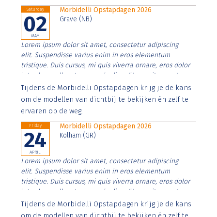
Morbidelli Opstapdagen 2026
Saturday
02
Grave (NB)
MAY
Lorem ipsum dolor sit amet, consectetur adipiscing
elit. Suspendisse varius enim in eros elementum
tristique. Duis cursus, mi quis viverra ornare, eros dolor
interdum nulla, ut commodo diam libero vitae erat.
Aenean faucibus nibh et justo cursus id rutrum lorem
Tijdens de Morbidelli Opstapdagen krijg je de kans
imperdiet. Nunc ut sem vitae risus tristique posuere.
om de modellen van dichtbij te bekijken én zelf te
ervaren op de weg.
Morbidelli Opstapdagen 2026
Friday
24
Kolham (GR)
APRIL
Lorem ipsum dolor sit amet, consectetur adipiscing
elit. Suspendisse varius enim in eros elementum
tristique. Duis cursus, mi quis viverra ornare, eros dolor
interdum nulla, ut commodo diam libero vitae erat.
Aenean faucibus nibh et justo cursus id rutrum lorem
Tijdens de Morbidelli Opstapdagen krijg je de kans
imperdiet. Nunc ut sem vitae risus tristique posuere.
om de modellen van dichtbij te bekijken én zelf te