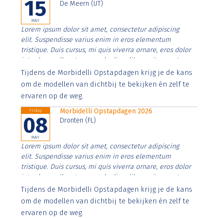
15
De Meern (UT)
MAY
Lorem ipsum dolor sit amet, consectetur adipiscing
elit. Suspendisse varius enim in eros elementum
tristique. Duis cursus, mi quis viverra ornare, eros dolor
interdum nulla, ut commodo diam libero vitae erat.
Aenean faucibus nibh et justo cursus id rutrum lorem
Tijdens de Morbidelli Opstapdagen krijg je de kans
imperdiet. Nunc ut sem vitae risus tristique posuere.
om de modellen van dichtbij te bekijken én zelf te
ervaren op de weg.
Morbidelli Opstapdagen 2026
Friday
08
Dronten (FL)
MAY
Lorem ipsum dolor sit amet, consectetur adipiscing
elit. Suspendisse varius enim in eros elementum
tristique. Duis cursus, mi quis viverra ornare, eros dolor
interdum nulla, ut commodo diam libero vitae erat.
Aenean faucibus nibh et justo cursus id rutrum lorem
Tijdens de Morbidelli Opstapdagen krijg je de kans
imperdiet. Nunc ut sem vitae risus tristique posuere.
om de modellen van dichtbij te bekijken én zelf te
ervaren op de weg.