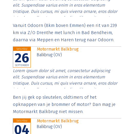
elit. Suspendisse varius enim in eros elementum
tristique. Duis cursus, mi quis viverra ornare, eros dolor
interdum nulla, ut commodo diam libero vitae erat.
Aenean faucibus nibh et justo cursus id rutrum lorem
Vanuit Odoorn (8km boven Emmen) een rit van 239
imperdiet. Nunc ut sem vitae risus tristique posuere.
km via Z/O Drenthe met lunch in Bad Bendheim,
daarna via Meppen en Haren terug naar Odoorn.
Motormarkt Balkbrug
Saturday
26
Balkbrug (OV)
SEPTEMBER
Lorem ipsum dolor sit amet, consectetur adipiscing
elit. Suspendisse varius enim in eros elementum
tristique. Duis cursus, mi quis viverra ornare, eros dolor
interdum nulla, ut commodo diam libero vitae erat.
Aenean faucibus nibh et justo cursus id rutrum lorem
Ben jij gek op sleutelen, oldtimers of het
imperdiet. Nunc ut sem vitae risus tristique posuere.
opknappen van je brommer of motor? Dan mag je
Motormarkt Balkbrug niet missen.
Motormarkt Balkbrug
Saturday
04
Balkbrug (OV)