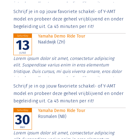
interdum nulla, ut commodo diam libero vitae erat.
Aenean faucibus nibh et justo cursus id rutrum lorem
Schrijf je in op jouw favoriete schakel- of Y-AMT
imperdiet. Nunc ut sem vitae risus tristique posuere.
model en probeer deze geheel vrijblijvend en onder
begeleiding uit. Ca 45 minuten per rit!
Yamaha Demo Ride Tour
Saturday
13
Naaldwijk (ZH)
JUNE
Lorem ipsum dolor sit amet, consectetur adipiscing
elit. Suspendisse varius enim in eros elementum
tristique. Duis cursus, mi quis viverra ornare, eros dolor
interdum nulla, ut commodo diam libero vitae erat.
Aenean faucibus nibh et justo cursus id rutrum lorem
Schrijf je in op jouw favoriete schakel- of Y-AMT
imperdiet. Nunc ut sem vitae risus tristique posuere.
model en probeer deze geheel vrijblijvend en onder
begeleiding uit. Ca 45 minuten per rit!
Yamaha Demo Ride Tour
Saturday
30
Rosmalen (NB)
MAY
Lorem ipsum dolor sit amet, consectetur adipiscing