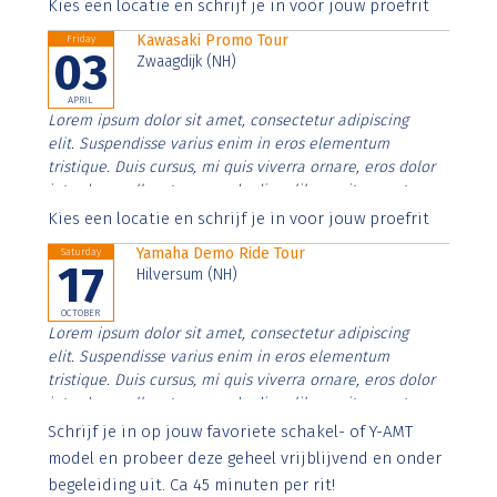
Aenean faucibus nibh et justo cursus id rutrum lorem
Kies een locatie en schrijf je in voor jouw proefrit
imperdiet. Nunc ut sem vitae risus tristique posuere.
Kawasaki Promo Tour
Friday
03
Zwaagdijk (NH)
APRIL
Lorem ipsum dolor sit amet, consectetur adipiscing
elit. Suspendisse varius enim in eros elementum
tristique. Duis cursus, mi quis viverra ornare, eros dolor
interdum nulla, ut commodo diam libero vitae erat.
Aenean faucibus nibh et justo cursus id rutrum lorem
Kies een locatie en schrijf je in voor jouw proefrit
imperdiet. Nunc ut sem vitae risus tristique posuere.
Yamaha Demo Ride Tour
Saturday
17
Hilversum (NH)
OCTOBER
Lorem ipsum dolor sit amet, consectetur adipiscing
elit. Suspendisse varius enim in eros elementum
tristique. Duis cursus, mi quis viverra ornare, eros dolor
interdum nulla, ut commodo diam libero vitae erat.
Aenean faucibus nibh et justo cursus id rutrum lorem
Schrijf je in op jouw favoriete schakel- of Y-AMT
imperdiet. Nunc ut sem vitae risus tristique posuere.
model en probeer deze geheel vrijblijvend en onder
begeleiding uit. Ca 45 minuten per rit!