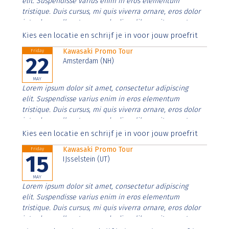
elit. Suspendisse varius enim in eros elementum
tristique. Duis cursus, mi quis viverra ornare, eros dolor
interdum nulla, ut commodo diam libero vitae erat.
Aenean faucibus nibh et justo cursus id rutrum lorem
Kies een locatie en schrijf je in voor jouw proefrit
imperdiet. Nunc ut sem vitae risus tristique posuere.
Kawasaki Promo Tour
Friday
22
Amsterdam (NH)
MAY
Lorem ipsum dolor sit amet, consectetur adipiscing
elit. Suspendisse varius enim in eros elementum
tristique. Duis cursus, mi quis viverra ornare, eros dolor
interdum nulla, ut commodo diam libero vitae erat.
Aenean faucibus nibh et justo cursus id rutrum lorem
Kies een locatie en schrijf je in voor jouw proefrit
imperdiet. Nunc ut sem vitae risus tristique posuere.
Kawasaki Promo Tour
Friday
15
IJsselstein (UT)
MAY
Lorem ipsum dolor sit amet, consectetur adipiscing
elit. Suspendisse varius enim in eros elementum
tristique. Duis cursus, mi quis viverra ornare, eros dolor
interdum nulla, ut commodo diam libero vitae erat.