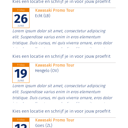
Aenean faucibus nibh et justo cursus id rutrum lorem
Kies een locatie en schrijf je in voor jouw proefrit
imperdiet. Nunc ut sem vitae risus tristique posuere.
Kawasaki Promo Tour
Friday
26
Echt (LB)
JUNE
Lorem ipsum dolor sit amet, consectetur adipiscing
elit. Suspendisse varius enim in eros elementum
tristique. Duis cursus, mi quis viverra ornare, eros dolor
interdum nulla, ut commodo diam libero vitae erat.
Aenean faucibus nibh et justo cursus id rutrum lorem
Kies een locatie en schrijf je in voor jouw proefrit
imperdiet. Nunc ut sem vitae risus tristique posuere.
Kawasaki Promo Tour
Friday
19
Hengelo (OV)
JUNE
Lorem ipsum dolor sit amet, consectetur adipiscing
elit. Suspendisse varius enim in eros elementum
tristique. Duis cursus, mi quis viverra ornare, eros dolor
interdum nulla, ut commodo diam libero vitae erat.
Aenean faucibus nibh et justo cursus id rutrum lorem
Kies een locatie en schrijf je in voor jouw proefrit
imperdiet. Nunc ut sem vitae risus tristique posuere.
Kawasaki Promo Tour
Friday
Goes (ZL)