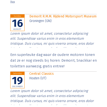
Xxx
Demorit R.M.M. Rijdend Motorsport Museum
Sunday
16
Groningen (GN)
AUGUST
Lorem ipsum dolor sit amet, consectetur adipiscing
elit. Suspendisse varius enim in eros elementum
tristique. Duis cursus, mi quis viverra ornare, eros dolor
interdum nulla, ut commodo diam libero vitae erat.
Aenean faucibus nibh et justo cursus id rutrum lorem
Een superleuke dag waar de oudere motoren tonen
imperdiet. Nunc ut sem vitae risus tristique posuere.
dat ze er nog steeds bij horen. Demorit, Snackkar en
toiletten aanwezig, gratis entree!
Central Classics
Saturday
19
Houten (UT)
DECEMBER
Lorem ipsum dolor sit amet, consectetur adipiscing
elit. Suspendisse varius enim in eros elementum
tristique. Duis cursus, mi quis viverra ornare, eros dolor
interdum nulla, ut commodo diam libero vitae erat.