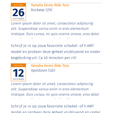
Yamaha Demo Ride Tour
Saturday
26
Rockanje (ZH)
SEPTEMBER
Lorem ipsum dolor sit amet, consectetur adipiscing
elit. Suspendisse varius enim in eros elementum
tristique. Duis cursus, mi quis viverra ornare, eros dolor
interdum nulla, ut commodo diam libero vitae erat.
Aenean faucibus nibh et justo cursus id rutrum lorem
Schrijf je in op jouw favoriete schakel- of Y-AMT
imperdiet. Nunc ut sem vitae risus tristique posuere.
model en probeer deze geheel vrijblijvend en onder
begeleiding uit. Ca 45 minuten per rit!
Yamaha Demo Ride Tour
Saturday
12
Apeldoorn (GD)
SEPTEMBER
Lorem ipsum dolor sit amet, consectetur adipiscing
elit. Suspendisse varius enim in eros elementum
tristique. Duis cursus, mi quis viverra ornare, eros dolor
interdum nulla, ut commodo diam libero vitae erat.
Aenean faucibus nibh et justo cursus id rutrum lorem
Schrijf je in op jouw favoriete schakel- of Y-AMT
imperdiet. Nunc ut sem vitae risus tristique posuere.
model en probeer deze geheel vrijblijvend en onder