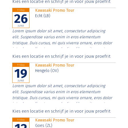
Aenean faucibus nibh et justo cursus id rutrum lorem
Kies een locatie en schrijf je in voor jouw proefrit
imperdiet. Nunc ut sem vitae risus tristique posuere.
Kawasaki Promo Tour
Friday
26
Echt (LB)
JUNE
Lorem ipsum dolor sit amet, consectetur adipiscing
elit. Suspendisse varius enim in eros elementum
tristique. Duis cursus, mi quis viverra ornare, eros dolor
interdum nulla, ut commodo diam libero vitae erat.
Aenean faucibus nibh et justo cursus id rutrum lorem
Kies een locatie en schrijf je in voor jouw proefrit
imperdiet. Nunc ut sem vitae risus tristique posuere.
Kawasaki Promo Tour
Friday
19
Hengelo (OV)
JUNE
Lorem ipsum dolor sit amet, consectetur adipiscing
elit. Suspendisse varius enim in eros elementum
tristique. Duis cursus, mi quis viverra ornare, eros dolor
interdum nulla, ut commodo diam libero vitae erat.
Aenean faucibus nibh et justo cursus id rutrum lorem
Kies een locatie en schrijf je in voor jouw proefrit
imperdiet. Nunc ut sem vitae risus tristique posuere.
Kawasaki Promo Tour
Friday
Goes (ZL)