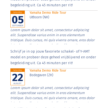
begeleiding uit. Ca 45 minuten per rit!
Yamaha Demo Ride Tour
Saturday
05
Uithoorn (NH)
SEPTEMBER
Lorem ipsum dolor sit amet, consectetur adipiscing
elit. Suspendisse varius enim in eros elementum
tristique. Duis cursus, mi quis viverra ornare, eros dolor
interdum nulla, ut commodo diam libero vitae erat.
Aenean faucibus nibh et justo cursus id rutrum lorem
Schrijf je in op jouw favoriete schakel- of Y-AMT
imperdiet. Nunc ut sem vitae risus tristique posuere.
model en probeer deze geheel vrijblijvend en onder
begeleiding uit. Ca 45 minuten per rit!
Yamaha Demo Ride Tour
Saturday
22
Bodegaven (ZH)
AUGUST
Lorem ipsum dolor sit amet, consectetur adipiscing
elit. Suspendisse varius enim in eros elementum
tristique. Duis cursus, mi quis viverra ornare, eros dolor
interdum nulla, ut commodo diam libero vitae erat.