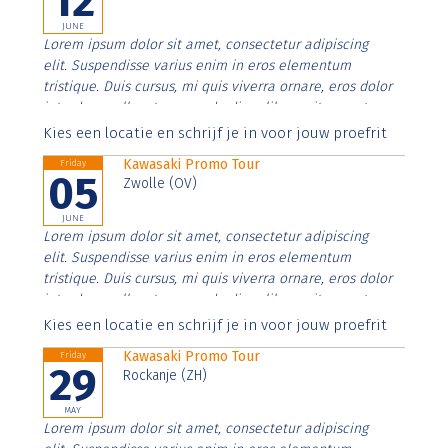
12
JUNE
Lorem ipsum dolor sit amet, consectetur adipiscing
elit. Suspendisse varius enim in eros elementum
tristique. Duis cursus, mi quis viverra ornare, eros dolor
interdum nulla, ut commodo diam libero vitae erat.
Aenean faucibus nibh et justo cursus id rutrum lorem
Kies een locatie en schrijf je in voor jouw proefrit
imperdiet. Nunc ut sem vitae risus tristique posuere.
Kawasaki Promo Tour
Friday
05
Zwolle (OV)
JUNE
Lorem ipsum dolor sit amet, consectetur adipiscing
elit. Suspendisse varius enim in eros elementum
tristique. Duis cursus, mi quis viverra ornare, eros dolor
interdum nulla, ut commodo diam libero vitae erat.
Aenean faucibus nibh et justo cursus id rutrum lorem
Kies een locatie en schrijf je in voor jouw proefrit
imperdiet. Nunc ut sem vitae risus tristique posuere.
Kawasaki Promo Tour
Friday
29
Rockanje (ZH)
MAY
Lorem ipsum dolor sit amet, consectetur adipiscing