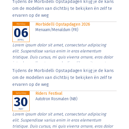
Aenean faucibus nibh et justo cursus id rutrum lorem
Tijdens de Morbidelli Opstapdagen krijg je de kans
imperdiet. Nunc ut sem vitae risus tristique posuere.
om de modellen van dichtbij te bekijken én zelf te
ervaren op de weg
Morbidelli Opstapdagen 2026
Monday
06
Menaam/Menaldum (FR)
APRIL
Lorem ipsum dolor sit amet, consectetur adipiscing
elit. Suspendisse varius enim in eros elementum
tristique. Duis cursus, mi quis viverra ornare, eros dolor
interdum nulla, ut commodo diam libero vitae erat.
Aenean faucibus nibh et justo cursus id rutrum lorem
Tijdens de Morbidelli Opstapdagen krijg je de kans
imperdiet. Nunc ut sem vitae risus tristique posuere.
om de modellen van dichtbij te bekijken én zelf te
ervaren op de weg.
Riders Festival
Saturday
30
Autotron Rosmalen (NB)
MAY
Lorem ipsum dolor sit amet, consectetur adipiscing
elit. Suspendisse varius enim in eros elementum
tristique. Duis cursus, mi quis viverra ornare, eros dolor