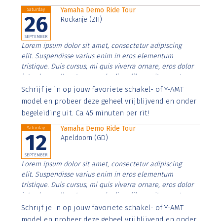
Yamaha Demo Ride Tour
Saturday
26
Rockanje (ZH)
SEPTEMBER
Lorem ipsum dolor sit amet, consectetur adipiscing
elit. Suspendisse varius enim in eros elementum
tristique. Duis cursus, mi quis viverra ornare, eros dolor
interdum nulla, ut commodo diam libero vitae erat.
Aenean faucibus nibh et justo cursus id rutrum lorem
Schrijf je in op jouw favoriete schakel- of Y-AMT
imperdiet. Nunc ut sem vitae risus tristique posuere.
model en probeer deze geheel vrijblijvend en onder
begeleiding uit. Ca 45 minuten per rit!
Yamaha Demo Ride Tour
Saturday
12
Apeldoorn (GD)
SEPTEMBER
Lorem ipsum dolor sit amet, consectetur adipiscing
elit. Suspendisse varius enim in eros elementum
tristique. Duis cursus, mi quis viverra ornare, eros dolor
interdum nulla, ut commodo diam libero vitae erat.
Aenean faucibus nibh et justo cursus id rutrum lorem
Schrijf je in op jouw favoriete schakel- of Y-AMT
imperdiet. Nunc ut sem vitae risus tristique posuere.
model en probeer deze geheel vrijblijvend en onder