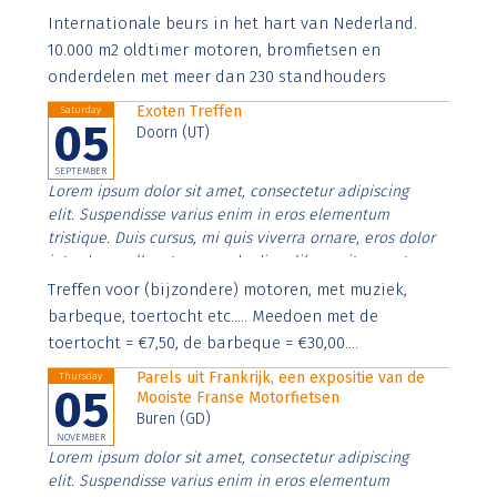
Aenean faucibus nibh et justo cursus id rutrum lorem
Internationale beurs in het hart van Nederland.
imperdiet. Nunc ut sem vitae risus tristique posuere.
10.000 m2 oldtimer motoren, bromfietsen en
onderdelen met meer dan 230 standhouders
Exoten Treffen
Saturday
05
Doorn (UT)
SEPTEMBER
Lorem ipsum dolor sit amet, consectetur adipiscing
elit. Suspendisse varius enim in eros elementum
tristique. Duis cursus, mi quis viverra ornare, eros dolor
interdum nulla, ut commodo diam libero vitae erat.
Aenean faucibus nibh et justo cursus id rutrum lorem
Treffen voor (bijzondere) motoren, met muziek,
imperdiet. Nunc ut sem vitae risus tristique posuere.
barbeque, toertocht etc..... Meedoen met de
toertocht = €7,50, de barbeque = €30,00....
Parels uit Frankrijk, een expositie van de
Thursday
05
Mooiste Franse Motorfietsen
Buren (GD)
NOVEMBER
Lorem ipsum dolor sit amet, consectetur adipiscing
elit. Suspendisse varius enim in eros elementum