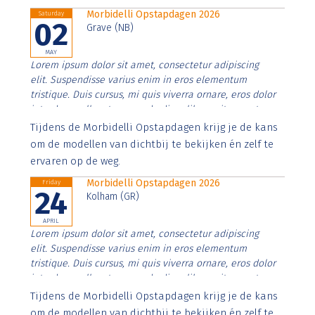
Morbidelli Opstapdagen 2026
Saturday
02
Grave (NB)
MAY
Lorem ipsum dolor sit amet, consectetur adipiscing
elit. Suspendisse varius enim in eros elementum
tristique. Duis cursus, mi quis viverra ornare, eros dolor
interdum nulla, ut commodo diam libero vitae erat.
Aenean faucibus nibh et justo cursus id rutrum lorem
Tijdens de Morbidelli Opstapdagen krijg je de kans
imperdiet. Nunc ut sem vitae risus tristique posuere.
om de modellen van dichtbij te bekijken én zelf te
ervaren op de weg.
Morbidelli Opstapdagen 2026
Friday
24
Kolham (GR)
APRIL
Lorem ipsum dolor sit amet, consectetur adipiscing
elit. Suspendisse varius enim in eros elementum
tristique. Duis cursus, mi quis viverra ornare, eros dolor
interdum nulla, ut commodo diam libero vitae erat.
Aenean faucibus nibh et justo cursus id rutrum lorem
Tijdens de Morbidelli Opstapdagen krijg je de kans
imperdiet. Nunc ut sem vitae risus tristique posuere.
om de modellen van dichtbij te bekijken én zelf te