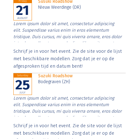
Susuki Roadshow
Friday
21
NIeuw Weerdinge (DR)
AUGUST
Lorem ipsum dolor sit amet, consectetur adipiscing
elit. Suspendisse varius enim in eros elementum
tristique. Duis cursus, mi quis viverra ornare, eros dolor
interdum nulla, ut commodo diam libero vitae erat.
Aenean faucibus nibh et justo cursus id rutrum lorem
Schrijf je in voor het event. Zie de site voor de lijst
imperdiet. Nunc ut sem vitae risus tristique posuere.
met beschikbare modellen. Zorg dat je er op de
afgesproken tijd en datum bent!
Suzuki Roadshow
Saturday
25
Bodegraven (ZH)
JULY
Lorem ipsum dolor sit amet, consectetur adipiscing
elit. Suspendisse varius enim in eros elementum
tristique. Duis cursus, mi quis viverra ornare, eros dolor
interdum nulla, ut commodo diam libero vitae erat.
Aenean faucibus nibh et justo cursus id rutrum lorem
Schrijf je in voor het event. Zie de site voor de lijst
imperdiet. Nunc ut sem vitae risus tristique posuere.
met beschikbare modellen. Zorg dat je er op de