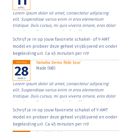
11
APRIL
Lorem ipsum dolor sit amet, consectetur adipiscing
elit. Suspendisse varius enim in eros elementum
tristique. Duis cursus, mi quis viverra ornare, eros dolor
interdum nulla, ut commodo diam libero vitae erat.
Aenean faucibus nibh et justo cursus id rutrum lorem
Schrijf je in op jouw favoriete schakel- of Y-AMT
imperdiet. Nunc ut sem vitae risus tristique posuere.
model en probeer deze geheel vrijblijvend en onder
begeleiding uit. Ca 45 minuten per rit!
Yamaha Demo Ride tour
Saturday
28
Made (NB)
MARCH
Lorem ipsum dolor sit amet, consectetur adipiscing
elit. Suspendisse varius enim in eros elementum
tristique. Duis cursus, mi quis viverra ornare, eros dolor
interdum nulla, ut commodo diam libero vitae erat.
Aenean faucibus nibh et justo cursus id rutrum lorem
Schrijf je in op jouw favoriete schakel of Y-AMT
imperdiet. Nunc ut sem vitae risus tristique posuere.
model en probeer deze geheel vrijblijvend en onder
begeleiding uit. Ca 45 minuten per rit!