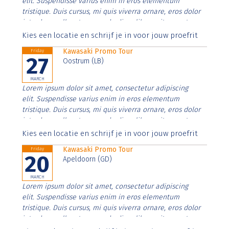
elit. Suspendisse varius enim in eros elementum
tristique. Duis cursus, mi quis viverra ornare, eros dolor
interdum nulla, ut commodo diam libero vitae erat.
Aenean faucibus nibh et justo cursus id rutrum lorem
Kies een locatie en schrijf je in voor jouw proefrit
imperdiet. Nunc ut sem vitae risus tristique posuere.
Kawasaki Promo Tour
Friday
27
Oostrum (LB)
MARCH
Lorem ipsum dolor sit amet, consectetur adipiscing
elit. Suspendisse varius enim in eros elementum
tristique. Duis cursus, mi quis viverra ornare, eros dolor
interdum nulla, ut commodo diam libero vitae erat.
Aenean faucibus nibh et justo cursus id rutrum lorem
Kies een locatie en schrijf je in voor jouw proefrit
imperdiet. Nunc ut sem vitae risus tristique posuere.
Kawasaki Promo Tour
Friday
20
Apeldoorn (GD)
MARCH
Lorem ipsum dolor sit amet, consectetur adipiscing
elit. Suspendisse varius enim in eros elementum
tristique. Duis cursus, mi quis viverra ornare, eros dolor
interdum nulla, ut commodo diam libero vitae erat.