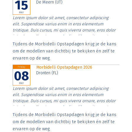
15
De Meern (UT)
MAY
Lorem ipsum dolor sit amet, consectetur adipiscing
elit. Suspendisse varius enim in eros elementum
tristique. Duis cursus, mi quis viverra ornare, eros dolor
interdum nulla, ut commodo diam libero vitae erat.
Aenean faucibus nibh et justo cursus id rutrum lorem
Tijdens de Morbidelli Opstapdagen krijg je de kans
imperdiet. Nunc ut sem vitae risus tristique posuere.
om de modellen van dichtbij te bekijken én zelf te
ervaren op de weg.
Morbidelli Opstapdagen 2026
Friday
08
Dronten (FL)
MAY
Lorem ipsum dolor sit amet, consectetur adipiscing
elit. Suspendisse varius enim in eros elementum
tristique. Duis cursus, mi quis viverra ornare, eros dolor
interdum nulla, ut commodo diam libero vitae erat.
Aenean faucibus nibh et justo cursus id rutrum lorem
Tijdens de Morbidelli Opstapdagen krijg je de kans
imperdiet. Nunc ut sem vitae risus tristique posuere.
om de modellen van dichtbij te bekijken én zelf te
ervaren op de weg.