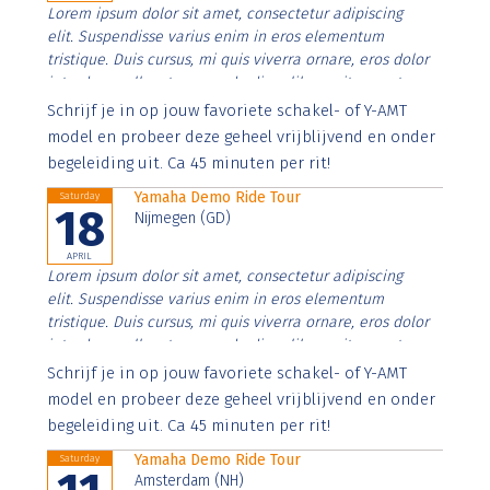
Lorem ipsum dolor sit amet, consectetur adipiscing
elit. Suspendisse varius enim in eros elementum
tristique. Duis cursus, mi quis viverra ornare, eros dolor
interdum nulla, ut commodo diam libero vitae erat.
Aenean faucibus nibh et justo cursus id rutrum lorem
Schrijf je in op jouw favoriete schakel- of Y-AMT
imperdiet. Nunc ut sem vitae risus tristique posuere.
model en probeer deze geheel vrijblijvend en onder
begeleiding uit. Ca 45 minuten per rit!
Yamaha Demo Ride Tour
Saturday
18
Nijmegen (GD)
APRIL
Lorem ipsum dolor sit amet, consectetur adipiscing
elit. Suspendisse varius enim in eros elementum
tristique. Duis cursus, mi quis viverra ornare, eros dolor
interdum nulla, ut commodo diam libero vitae erat.
Aenean faucibus nibh et justo cursus id rutrum lorem
Schrijf je in op jouw favoriete schakel- of Y-AMT
imperdiet. Nunc ut sem vitae risus tristique posuere.
model en probeer deze geheel vrijblijvend en onder
begeleiding uit. Ca 45 minuten per rit!
Yamaha Demo Ride Tour
Saturday
Amsterdam (NH)