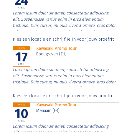
24
APRIL
Lorem ipsum dolor sit amet, consectetur adipiscing
elit. Suspendisse varius enim in eros elementum
tristique. Duis cursus, mi quis viverra ornare, eros dolor
interdum nulla, ut commodo diam libero vitae erat.
Aenean faucibus nibh et justo cursus id rutrum lorem
Kies een locatie en schrijf je in voor jouw proefrit
imperdiet. Nunc ut sem vitae risus tristique posuere.
Kawasaki Promo Tour
Friday
17
Bodegraven (ZH)
APRIL
Lorem ipsum dolor sit amet, consectetur adipiscing
elit. Suspendisse varius enim in eros elementum
tristique. Duis cursus, mi quis viverra ornare, eros dolor
interdum nulla, ut commodo diam libero vitae erat.
Aenean faucibus nibh et justo cursus id rutrum lorem
Kies een locatie en schrijf je in voor jouw proefrit
imperdiet. Nunc ut sem vitae risus tristique posuere.
Kawasaki Promo Tour
Friday
10
Menaam (FR)
APRIL
Lorem ipsum dolor sit amet, consectetur adipiscing