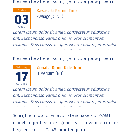
Aenean faucibus nibh et justo cursus id rutrum lorem
Kies een locatie en schrijf je in voor jouw proefrit
imperdiet. Nunc ut sem vitae risus tristique posuere.
Kawasaki Promo Tour
Friday
03
Zwaagdijk (NH)
APRIL
Lorem ipsum dolor sit amet, consectetur adipiscing
elit. Suspendisse varius enim in eros elementum
tristique. Duis cursus, mi quis viverra ornare, eros dolor
interdum nulla, ut commodo diam libero vitae erat.
Aenean faucibus nibh et justo cursus id rutrum lorem
Kies een locatie en schrijf je in voor jouw proefrit
imperdiet. Nunc ut sem vitae risus tristique posuere.
Yamaha Demo Ride Tour
Saturday
17
Hilversum (NH)
OCTOBER
Lorem ipsum dolor sit amet, consectetur adipiscing
elit. Suspendisse varius enim in eros elementum
tristique. Duis cursus, mi quis viverra ornare, eros dolor
interdum nulla, ut commodo diam libero vitae erat.
Aenean faucibus nibh et justo cursus id rutrum lorem
Schrijf je in op jouw favoriete schakel- of Y-AMT
imperdiet. Nunc ut sem vitae risus tristique posuere.
model en probeer deze geheel vrijblijvend en onder
begeleiding uit. Ca 45 minuten per rit!