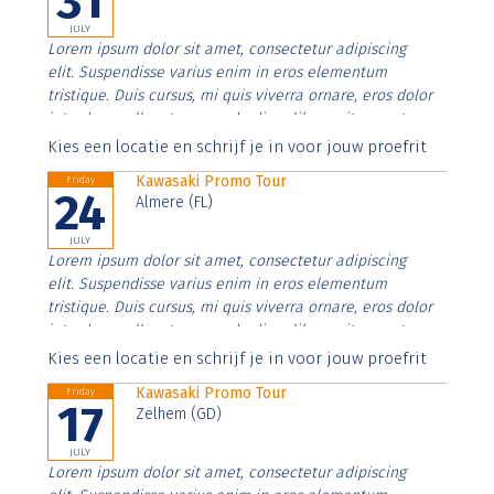
31
JULY
Lorem ipsum dolor sit amet, consectetur adipiscing
elit. Suspendisse varius enim in eros elementum
tristique. Duis cursus, mi quis viverra ornare, eros dolor
interdum nulla, ut commodo diam libero vitae erat.
Aenean faucibus nibh et justo cursus id rutrum lorem
Kies een locatie en schrijf je in voor jouw proefrit
imperdiet. Nunc ut sem vitae risus tristique posuere.
Kawasaki Promo Tour
Friday
24
Almere (FL)
JULY
Lorem ipsum dolor sit amet, consectetur adipiscing
elit. Suspendisse varius enim in eros elementum
tristique. Duis cursus, mi quis viverra ornare, eros dolor
interdum nulla, ut commodo diam libero vitae erat.
Aenean faucibus nibh et justo cursus id rutrum lorem
Kies een locatie en schrijf je in voor jouw proefrit
imperdiet. Nunc ut sem vitae risus tristique posuere.
Kawasaki Promo Tour
Friday
17
Zelhem (GD)
JULY
Lorem ipsum dolor sit amet, consectetur adipiscing