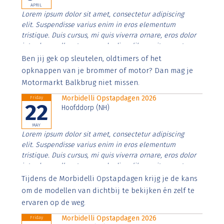
APRIL
Lorem ipsum dolor sit amet, consectetur adipiscing
elit. Suspendisse varius enim in eros elementum
tristique. Duis cursus, mi quis viverra ornare, eros dolor
interdum nulla, ut commodo diam libero vitae erat.
Aenean faucibus nibh et justo cursus id rutrum lorem
Ben jij gek op sleutelen, oldtimers of het
imperdiet. Nunc ut sem vitae risus tristique posuere.
opknappen van je brommer of motor? Dan mag je
Motormarkt Balkbrug niet missen.
Morbidelli Opstapdagen 2026
Friday
22
Hoofddorp (NH)
MAY
Lorem ipsum dolor sit amet, consectetur adipiscing
elit. Suspendisse varius enim in eros elementum
tristique. Duis cursus, mi quis viverra ornare, eros dolor
interdum nulla, ut commodo diam libero vitae erat.
Aenean faucibus nibh et justo cursus id rutrum lorem
Tijdens de Morbidelli Opstapdagen krijg je de kans
imperdiet. Nunc ut sem vitae risus tristique posuere.
om de modellen van dichtbij te bekijken én zelf te
ervaren op de weg.
Morbidelli Opstapdagen 2026
Friday