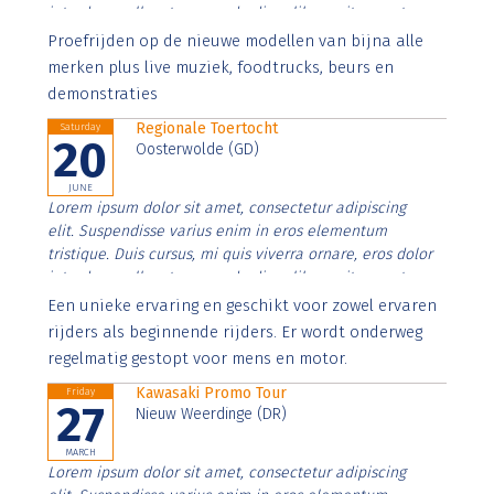
interdum nulla, ut commodo diam libero vitae erat.
Aenean faucibus nibh et justo cursus id rutrum lorem
Proefrijden op de nieuwe modellen van bijna alle
imperdiet. Nunc ut sem vitae risus tristique posuere.
merken plus live muziek, foodtrucks, beurs en
demonstraties
Regionale Toertocht
Saturday
20
Oosterwolde (GD)
JUNE
Lorem ipsum dolor sit amet, consectetur adipiscing
elit. Suspendisse varius enim in eros elementum
tristique. Duis cursus, mi quis viverra ornare, eros dolor
interdum nulla, ut commodo diam libero vitae erat.
Aenean faucibus nibh et justo cursus id rutrum lorem
Een unieke ervaring en geschikt voor zowel ervaren
imperdiet. Nunc ut sem vitae risus tristique posuere.
rijders als beginnende rijders. Er wordt onderweg
regelmatig gestopt voor mens en motor.
Kawasaki Promo Tour
Friday
27
Nieuw Weerdinge (DR)
MARCH
Lorem ipsum dolor sit amet, consectetur adipiscing