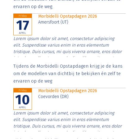
ervaren op de weg.
Morbidelli Opstapdagen 2026
Friday
17
Amersfoort (UT)
APRIL
Lorem ipsum dolor sit amet, consectetur adipiscing
elit. Suspendisse varius enim in eros elementum
tristique. Duis cursus, mi quis viverra ornare, eros dolor
interdum nulla, ut commodo diam libero vitae erat.
Aenean faucibus nibh et justo cursus id rutrum lorem
Tijdens de Morbidelli Opstapdagen krijg je de kans
imperdiet. Nunc ut sem vitae risus tristique posuere.
om de modellen van dichtbij te bekijken én zelf te
ervaren op de weg
Morbidelli Opstapdagen 2026
Friday
10
Coevorden (DR)
APRIL
Lorem ipsum dolor sit amet, consectetur adipiscing
elit. Suspendisse varius enim in eros elementum
tristique. Duis cursus, mi quis viverra ornare, eros dolor
interdum nulla, ut commodo diam libero vitae erat.