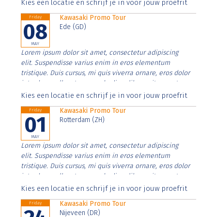
Aenean faucibus nibh et justo cursus id rutrum lorem
Kies een locatie en schrijf je in voor jouw proefrit
imperdiet. Nunc ut sem vitae risus tristique posuere.
Kawasaki Promo Tour
Friday
08
Ede (GD)
MAY
Lorem ipsum dolor sit amet, consectetur adipiscing
elit. Suspendisse varius enim in eros elementum
tristique. Duis cursus, mi quis viverra ornare, eros dolor
interdum nulla, ut commodo diam libero vitae erat.
Aenean faucibus nibh et justo cursus id rutrum lorem
Kies een locatie en schrijf je in voor jouw proefrit
imperdiet. Nunc ut sem vitae risus tristique posuere.
Kawasaki Promo Tour
Friday
01
Rotterdam (ZH)
MAY
Lorem ipsum dolor sit amet, consectetur adipiscing
elit. Suspendisse varius enim in eros elementum
tristique. Duis cursus, mi quis viverra ornare, eros dolor
interdum nulla, ut commodo diam libero vitae erat.
Aenean faucibus nibh et justo cursus id rutrum lorem
Kies een locatie en schrijf je in voor jouw proefrit
imperdiet. Nunc ut sem vitae risus tristique posuere.
Kawasaki Promo Tour
Friday
Nijeveen (DR)