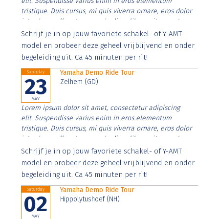
elit. Suspendisse varius enim in eros elementum
tristique. Duis cursus, mi quis viverra ornare, eros dolor
interdum nulla, ut commodo diam libero vitae erat.
Aenean faucibus nibh et justo cursus id rutrum lorem
Schrijf je in op jouw favoriete schakel- of Y-AMT
imperdiet. Nunc ut sem vitae risus tristique posuere.
model en probeer deze geheel vrijblijvend en onder
begeleiding uit. Ca 45 minuten per rit!
Yamaha Demo Ride Tour
Saturday
23
Zelhem (GD)
MAY
Lorem ipsum dolor sit amet, consectetur adipiscing
elit. Suspendisse varius enim in eros elementum
tristique. Duis cursus, mi quis viverra ornare, eros dolor
interdum nulla, ut commodo diam libero vitae erat.
Aenean faucibus nibh et justo cursus id rutrum lorem
Schrijf je in op jouw favoriete schakel- of Y-AMT
imperdiet. Nunc ut sem vitae risus tristique posuere.
model en probeer deze geheel vrijblijvend en onder
begeleiding uit. Ca 45 minuten per rit!
Yamaha Demo Ride Tour
Saturday
02
Hippolytushoef (NH)
MAY