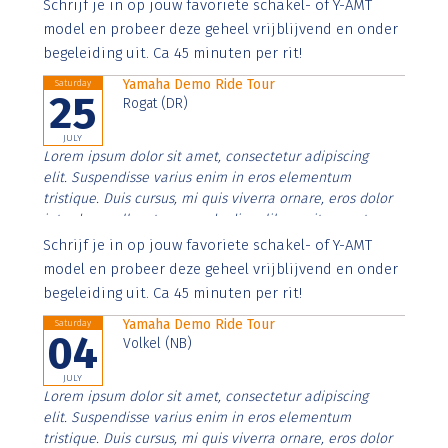
Aenean faucibus nibh et justo cursus id rutrum lorem
Schrijf je in op jouw favoriete schakel- of Y-AMT
imperdiet. Nunc ut sem vitae risus tristique posuere.
model en probeer deze geheel vrijblijvend en onder
begeleiding uit. Ca 45 minuten per rit!
Yamaha Demo Ride Tour
Saturday
25
Rogat (DR)
JULY
Lorem ipsum dolor sit amet, consectetur adipiscing
elit. Suspendisse varius enim in eros elementum
tristique. Duis cursus, mi quis viverra ornare, eros dolor
interdum nulla, ut commodo diam libero vitae erat.
Aenean faucibus nibh et justo cursus id rutrum lorem
Schrijf je in op jouw favoriete schakel- of Y-AMT
imperdiet. Nunc ut sem vitae risus tristique posuere.
model en probeer deze geheel vrijblijvend en onder
begeleiding uit. Ca 45 minuten per rit!
Yamaha Demo Ride Tour
Saturday
04
Volkel (NB)
JULY
Lorem ipsum dolor sit amet, consectetur adipiscing
elit. Suspendisse varius enim in eros elementum
tristique. Duis cursus, mi quis viverra ornare, eros dolor