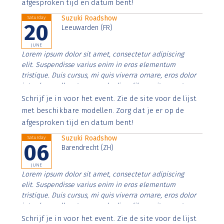
afgesproken tijd en datum bent!
Suzuki Roadshow
Saturday
20
Leeuwarden (FR)
JUNE
Lorem ipsum dolor sit amet, consectetur adipiscing
elit. Suspendisse varius enim in eros elementum
tristique. Duis cursus, mi quis viverra ornare, eros dolor
interdum nulla, ut commodo diam libero vitae erat.
Aenean faucibus nibh et justo cursus id rutrum lorem
Schrijf je in voor het event. Zie de site voor de lijst
imperdiet. Nunc ut sem vitae risus tristique posuere.
met beschikbare modellen. Zorg dat je er op de
afgesproken tijd en datum bent!
Suzuki Roadshow
Saturday
06
Barendrecht (ZH)
JUNE
Lorem ipsum dolor sit amet, consectetur adipiscing
elit. Suspendisse varius enim in eros elementum
tristique. Duis cursus, mi quis viverra ornare, eros dolor
interdum nulla, ut commodo diam libero vitae erat.
Aenean faucibus nibh et justo cursus id rutrum lorem
Schrijf je in voor het event. Zie de site voor de lijst