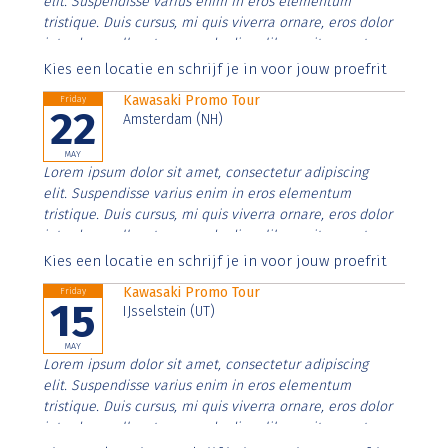
elit. Suspendisse varius enim in eros elementum
tristique. Duis cursus, mi quis viverra ornare, eros dolor
interdum nulla, ut commodo diam libero vitae erat.
Aenean faucibus nibh et justo cursus id rutrum lorem
Kies een locatie en schrijf je in voor jouw proefrit
imperdiet. Nunc ut sem vitae risus tristique posuere.
Kawasaki Promo Tour
Friday
22
Amsterdam (NH)
MAY
Lorem ipsum dolor sit amet, consectetur adipiscing
elit. Suspendisse varius enim in eros elementum
tristique. Duis cursus, mi quis viverra ornare, eros dolor
interdum nulla, ut commodo diam libero vitae erat.
Aenean faucibus nibh et justo cursus id rutrum lorem
Kies een locatie en schrijf je in voor jouw proefrit
imperdiet. Nunc ut sem vitae risus tristique posuere.
Kawasaki Promo Tour
Friday
15
IJsselstein (UT)
MAY
Lorem ipsum dolor sit amet, consectetur adipiscing
elit. Suspendisse varius enim in eros elementum
tristique. Duis cursus, mi quis viverra ornare, eros dolor
interdum nulla, ut commodo diam libero vitae erat.