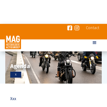
Contact
Agenda
X
Xxx