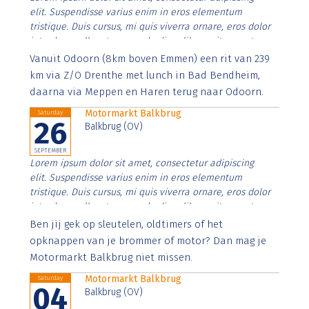
elit. Suspendisse varius enim in eros elementum
tristique. Duis cursus, mi quis viverra ornare, eros dolor
interdum nulla, ut commodo diam libero vitae erat.
Aenean faucibus nibh et justo cursus id rutrum lorem
Vanuit Odoorn (8km boven Emmen) een rit van 239
imperdiet. Nunc ut sem vitae risus tristique posuere.
km via Z/O Drenthe met lunch in Bad Bendheim,
daarna via Meppen en Haren terug naar Odoorn.
Motormarkt Balkbrug
Saturday
26
Balkbrug (OV)
SEPTEMBER
Lorem ipsum dolor sit amet, consectetur adipiscing
elit. Suspendisse varius enim in eros elementum
tristique. Duis cursus, mi quis viverra ornare, eros dolor
interdum nulla, ut commodo diam libero vitae erat.
Aenean faucibus nibh et justo cursus id rutrum lorem
Ben jij gek op sleutelen, oldtimers of het
imperdiet. Nunc ut sem vitae risus tristique posuere.
opknappen van je brommer of motor? Dan mag je
Motormarkt Balkbrug niet missen.
Motormarkt Balkbrug
Saturday
04
Balkbrug (OV)