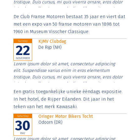
tristique. Duis cursus, mi quis viverra ornare, eros dolor
interdum nulla, ut commodo diam libero vitae erat.
Aenean faucibus nibh et justo cursus id rutrum lorem
De Club Franse Motoren bestaat 35 jaar en viert dat
imperdiet. Nunc ut sem vitae risus tristique posuere.
met een expo van 50 franse motoren van 1898 tot
1960 in Museum Visscher Classique.
KJMV Clubdag
Sunday
22
De Rijp (NH)
NOVEMBER
Lorem ipsum dolor sit amet, consectetur adipiscing
elit. Suspendisse varius enim in eros elementum
tristique. Duis cursus, mi quis viverra ornare, eros dolor
interdum nulla, ut commodo diam libero vitae erat.
Aenean faucibus nibh et justo cursus id rutrum lorem
Een gratis toegankelijke unieke ééndags expositie.
imperdiet. Nunc ut sem vitae risus tristique posuere.
In het hotel, de Rijper Eilanden. Dit jaar in het
teken van het merk Kawasaki.
Oringer Motor Bikers Tocht
Saturday
30
Odoorn (DR)
MAY
Lorem ipsum dolor sit amet, consectetur adipiscing