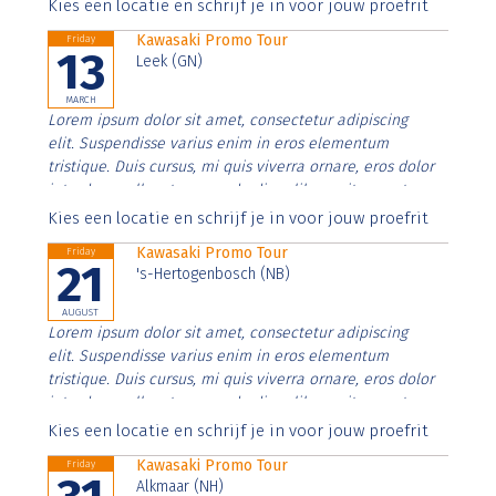
Aenean faucibus nibh et justo cursus id rutrum lorem
Kies een locatie en schrijf je in voor jouw proefrit
imperdiet. Nunc ut sem vitae risus tristique posuere.
Kawasaki Promo Tour
Friday
13
Leek (GN)
MARCH
Lorem ipsum dolor sit amet, consectetur adipiscing
elit. Suspendisse varius enim in eros elementum
tristique. Duis cursus, mi quis viverra ornare, eros dolor
interdum nulla, ut commodo diam libero vitae erat.
Aenean faucibus nibh et justo cursus id rutrum lorem
Kies een locatie en schrijf je in voor jouw proefrit
imperdiet. Nunc ut sem vitae risus tristique posuere.
Kawasaki Promo Tour
Friday
21
's-Hertogenbosch (NB)
AUGUST
Lorem ipsum dolor sit amet, consectetur adipiscing
elit. Suspendisse varius enim in eros elementum
tristique. Duis cursus, mi quis viverra ornare, eros dolor
interdum nulla, ut commodo diam libero vitae erat.
Aenean faucibus nibh et justo cursus id rutrum lorem
Kies een locatie en schrijf je in voor jouw proefrit
imperdiet. Nunc ut sem vitae risus tristique posuere.
Kawasaki Promo Tour
Friday
Alkmaar (NH)