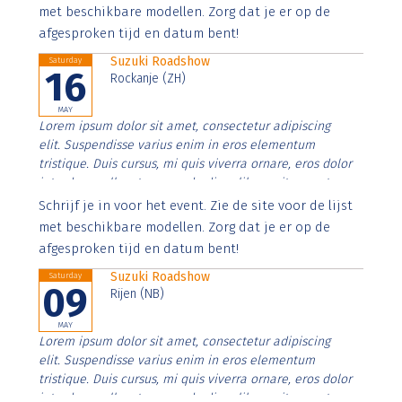
imperdiet. Nunc ut sem vitae risus tristique posuere.
met beschikbare modellen. Zorg dat je er op de
afgesproken tijd en datum bent!
Suzuki Roadshow
Saturday
16
Rockanje (ZH)
MAY
Lorem ipsum dolor sit amet, consectetur adipiscing
elit. Suspendisse varius enim in eros elementum
tristique. Duis cursus, mi quis viverra ornare, eros dolor
interdum nulla, ut commodo diam libero vitae erat.
Aenean faucibus nibh et justo cursus id rutrum lorem
Schrijf je in voor het event. Zie de site voor de lijst
imperdiet. Nunc ut sem vitae risus tristique posuere.
met beschikbare modellen. Zorg dat je er op de
afgesproken tijd en datum bent!
Suzuki Roadshow
Saturday
09
Rijen (NB)
MAY
Lorem ipsum dolor sit amet, consectetur adipiscing
elit. Suspendisse varius enim in eros elementum
tristique. Duis cursus, mi quis viverra ornare, eros dolor
interdum nulla, ut commodo diam libero vitae erat.