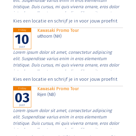
elit. Suspendisse varius enim in eros elementum
tristique. Duis cursus, mi quis viverra ornare, eros dolor
interdum nulla, ut commodo diam libero vitae erat.
Aenean faucibus nibh et justo cursus id rutrum lorem
Kies een locatie en schrijf je in voor jouw proefrit
imperdiet. Nunc ut sem vitae risus tristique posuere.
Kawasaki Promo Tour
Friday
10
uithoorn (NH)
JULY
Lorem ipsum dolor sit amet, consectetur adipiscing
elit. Suspendisse varius enim in eros elementum
tristique. Duis cursus, mi quis viverra ornare, eros dolor
interdum nulla, ut commodo diam libero vitae erat.
Aenean faucibus nibh et justo cursus id rutrum lorem
Kies een locatie en schrijf je in voor jouw proefrit
imperdiet. Nunc ut sem vitae risus tristique posuere.
Kawasaki Promo Tour
Friday
03
Rijen (NB)
JULY
Lorem ipsum dolor sit amet, consectetur adipiscing
elit. Suspendisse varius enim in eros elementum
tristique. Duis cursus, mi quis viverra ornare, eros dolor
interdum nulla, ut commodo diam libero vitae erat.