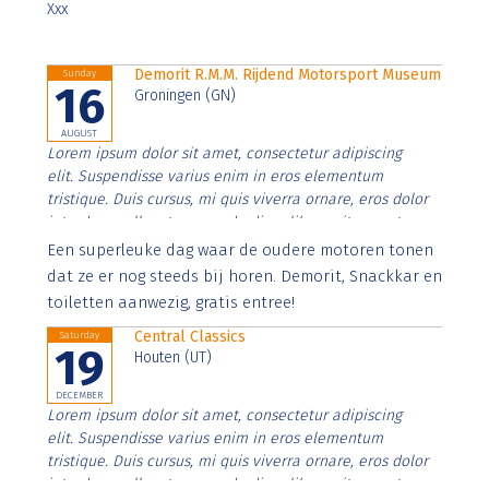
Xxx
Demorit R.M.M. Rijdend Motorsport Museum
Sunday
16
Groningen (GN)
AUGUST
Lorem ipsum dolor sit amet, consectetur adipiscing
elit. Suspendisse varius enim in eros elementum
tristique. Duis cursus, mi quis viverra ornare, eros dolor
interdum nulla, ut commodo diam libero vitae erat.
Aenean faucibus nibh et justo cursus id rutrum lorem
Een superleuke dag waar de oudere motoren tonen
imperdiet. Nunc ut sem vitae risus tristique posuere.
dat ze er nog steeds bij horen. Demorit, Snackkar en
toiletten aanwezig, gratis entree!
Central Classics
Saturday
19
Houten (UT)
DECEMBER
Lorem ipsum dolor sit amet, consectetur adipiscing
elit. Suspendisse varius enim in eros elementum
tristique. Duis cursus, mi quis viverra ornare, eros dolor
interdum nulla, ut commodo diam libero vitae erat.