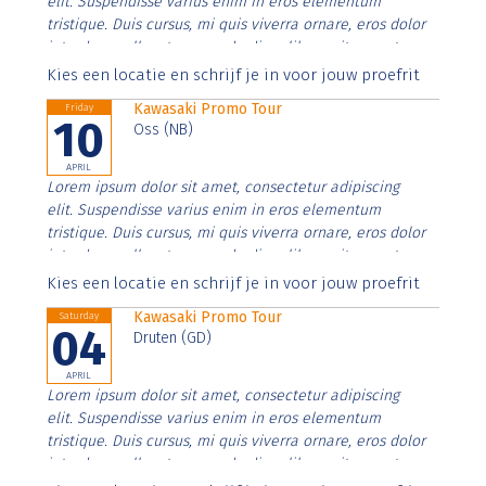
elit. Suspendisse varius enim in eros elementum
tristique. Duis cursus, mi quis viverra ornare, eros dolor
interdum nulla, ut commodo diam libero vitae erat.
Aenean faucibus nibh et justo cursus id rutrum lorem
Kies een locatie en schrijf je in voor jouw proefrit
imperdiet. Nunc ut sem vitae risus tristique posuere.
Kawasaki Promo Tour
Friday
10
Oss (NB)
APRIL
Lorem ipsum dolor sit amet, consectetur adipiscing
elit. Suspendisse varius enim in eros elementum
tristique. Duis cursus, mi quis viverra ornare, eros dolor
interdum nulla, ut commodo diam libero vitae erat.
Aenean faucibus nibh et justo cursus id rutrum lorem
Kies een locatie en schrijf je in voor jouw proefrit
imperdiet. Nunc ut sem vitae risus tristique posuere.
Kawasaki Promo Tour
Saturday
04
Druten (GD)
APRIL
Lorem ipsum dolor sit amet, consectetur adipiscing
elit. Suspendisse varius enim in eros elementum
tristique. Duis cursus, mi quis viverra ornare, eros dolor
interdum nulla, ut commodo diam libero vitae erat.