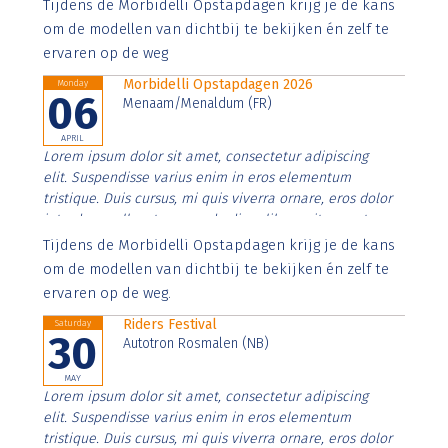
Aenean faucibus nibh et justo cursus id rutrum lorem
Tijdens de Morbidelli Opstapdagen krijg je de kans
imperdiet. Nunc ut sem vitae risus tristique posuere.
om de modellen van dichtbij te bekijken én zelf te
ervaren op de weg
Morbidelli Opstapdagen 2026
Monday
06
Menaam/Menaldum (FR)
APRIL
Lorem ipsum dolor sit amet, consectetur adipiscing
elit. Suspendisse varius enim in eros elementum
tristique. Duis cursus, mi quis viverra ornare, eros dolor
interdum nulla, ut commodo diam libero vitae erat.
Aenean faucibus nibh et justo cursus id rutrum lorem
Tijdens de Morbidelli Opstapdagen krijg je de kans
imperdiet. Nunc ut sem vitae risus tristique posuere.
om de modellen van dichtbij te bekijken én zelf te
ervaren op de weg.
Riders Festival
Saturday
30
Autotron Rosmalen (NB)
MAY
Lorem ipsum dolor sit amet, consectetur adipiscing
elit. Suspendisse varius enim in eros elementum
tristique. Duis cursus, mi quis viverra ornare, eros dolor