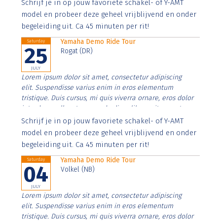
Aenean faucibus nibh et justo cursus id rutrum lorem
Schrijf je in op jouw favoriete schakel- of Y-AMT
imperdiet. Nunc ut sem vitae risus tristique posuere.
model en probeer deze geheel vrijblijvend en onder
begeleiding uit. Ca 45 minuten per rit!
Yamaha Demo Ride Tour
Saturday
25
Rogat (DR)
JULY
Lorem ipsum dolor sit amet, consectetur adipiscing
elit. Suspendisse varius enim in eros elementum
tristique. Duis cursus, mi quis viverra ornare, eros dolor
interdum nulla, ut commodo diam libero vitae erat.
Aenean faucibus nibh et justo cursus id rutrum lorem
Schrijf je in op jouw favoriete schakel- of Y-AMT
imperdiet. Nunc ut sem vitae risus tristique posuere.
model en probeer deze geheel vrijblijvend en onder
begeleiding uit. Ca 45 minuten per rit!
Yamaha Demo Ride Tour
Saturday
04
Volkel (NB)
JULY
Lorem ipsum dolor sit amet, consectetur adipiscing
elit. Suspendisse varius enim in eros elementum
tristique. Duis cursus, mi quis viverra ornare, eros dolor