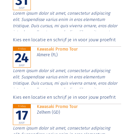
31
JULY
Lorem ipsum dolor sit amet, consectetur adipiscing
elit. Suspendisse varius enim in eros elementum
tristique. Duis cursus, mi quis viverra ornare, eros dolor
interdum nulla, ut commodo diam libero vitae erat.
Aenean faucibus nibh et justo cursus id rutrum lorem
Kies een locatie en schrijf je in voor jouw proefrit
imperdiet. Nunc ut sem vitae risus tristique posuere.
Kawasaki Promo Tour
Friday
24
Almere (FL)
JULY
Lorem ipsum dolor sit amet, consectetur adipiscing
elit. Suspendisse varius enim in eros elementum
tristique. Duis cursus, mi quis viverra ornare, eros dolor
interdum nulla, ut commodo diam libero vitae erat.
Aenean faucibus nibh et justo cursus id rutrum lorem
Kies een locatie en schrijf je in voor jouw proefrit
imperdiet. Nunc ut sem vitae risus tristique posuere.
Kawasaki Promo Tour
Friday
17
Zelhem (GD)
JULY
Lorem ipsum dolor sit amet, consectetur adipiscing