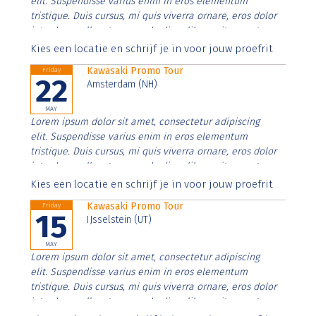
elit. Suspendisse varius enim in eros elementum
tristique. Duis cursus, mi quis viverra ornare, eros dolor
interdum nulla, ut commodo diam libero vitae erat.
Aenean faucibus nibh et justo cursus id rutrum lorem
Kies een locatie en schrijf je in voor jouw proefrit
imperdiet. Nunc ut sem vitae risus tristique posuere.
Kawasaki Promo Tour
Friday
22
Amsterdam (NH)
MAY
Lorem ipsum dolor sit amet, consectetur adipiscing
elit. Suspendisse varius enim in eros elementum
tristique. Duis cursus, mi quis viverra ornare, eros dolor
interdum nulla, ut commodo diam libero vitae erat.
Aenean faucibus nibh et justo cursus id rutrum lorem
Kies een locatie en schrijf je in voor jouw proefrit
imperdiet. Nunc ut sem vitae risus tristique posuere.
Kawasaki Promo Tour
Friday
15
IJsselstein (UT)
MAY
Lorem ipsum dolor sit amet, consectetur adipiscing
elit. Suspendisse varius enim in eros elementum
tristique. Duis cursus, mi quis viverra ornare, eros dolor
interdum nulla, ut commodo diam libero vitae erat.