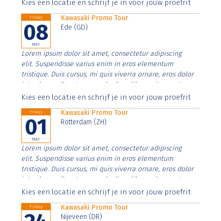
Aenean faucibus nibh et justo cursus id rutrum lorem
Kies een locatie en schrijf je in voor jouw proefrit
imperdiet. Nunc ut sem vitae risus tristique posuere.
Kawasaki Promo Tour
Friday
08
Ede (GD)
MAY
Lorem ipsum dolor sit amet, consectetur adipiscing
elit. Suspendisse varius enim in eros elementum
tristique. Duis cursus, mi quis viverra ornare, eros dolor
interdum nulla, ut commodo diam libero vitae erat.
Aenean faucibus nibh et justo cursus id rutrum lorem
Kies een locatie en schrijf je in voor jouw proefrit
imperdiet. Nunc ut sem vitae risus tristique posuere.
Kawasaki Promo Tour
Friday
01
Rotterdam (ZH)
MAY
Lorem ipsum dolor sit amet, consectetur adipiscing
elit. Suspendisse varius enim in eros elementum
tristique. Duis cursus, mi quis viverra ornare, eros dolor
interdum nulla, ut commodo diam libero vitae erat.
Aenean faucibus nibh et justo cursus id rutrum lorem
Kies een locatie en schrijf je in voor jouw proefrit
imperdiet. Nunc ut sem vitae risus tristique posuere.
Kawasaki Promo Tour
Friday
Nijeveen (DR)