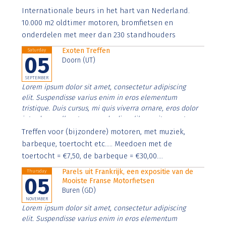
Aenean faucibus nibh et justo cursus id rutrum lorem
Internationale beurs in het hart van Nederland.
imperdiet. Nunc ut sem vitae risus tristique posuere.
10.000 m2 oldtimer motoren, bromfietsen en
onderdelen met meer dan 230 standhouders
Exoten Treffen
Saturday
05
Doorn (UT)
SEPTEMBER
Lorem ipsum dolor sit amet, consectetur adipiscing
elit. Suspendisse varius enim in eros elementum
tristique. Duis cursus, mi quis viverra ornare, eros dolor
interdum nulla, ut commodo diam libero vitae erat.
Aenean faucibus nibh et justo cursus id rutrum lorem
Treffen voor (bijzondere) motoren, met muziek,
imperdiet. Nunc ut sem vitae risus tristique posuere.
barbeque, toertocht etc..... Meedoen met de
toertocht = €7,50, de barbeque = €30,00....
Parels uit Frankrijk, een expositie van de
Thursday
05
Mooiste Franse Motorfietsen
Buren (GD)
NOVEMBER
Lorem ipsum dolor sit amet, consectetur adipiscing
elit. Suspendisse varius enim in eros elementum