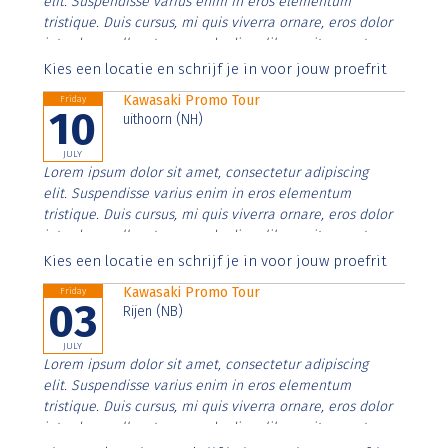
elit. Suspendisse varius enim in eros elementum
tristique. Duis cursus, mi quis viverra ornare, eros dolor
interdum nulla, ut commodo diam libero vitae erat.
Aenean faucibus nibh et justo cursus id rutrum lorem
Kies een locatie en schrijf je in voor jouw proefrit
imperdiet. Nunc ut sem vitae risus tristique posuere.
Kawasaki Promo Tour
Friday
10
uithoorn (NH)
JULY
Lorem ipsum dolor sit amet, consectetur adipiscing
elit. Suspendisse varius enim in eros elementum
tristique. Duis cursus, mi quis viverra ornare, eros dolor
interdum nulla, ut commodo diam libero vitae erat.
Aenean faucibus nibh et justo cursus id rutrum lorem
Kies een locatie en schrijf je in voor jouw proefrit
imperdiet. Nunc ut sem vitae risus tristique posuere.
Kawasaki Promo Tour
Friday
03
Rijen (NB)
JULY
Lorem ipsum dolor sit amet, consectetur adipiscing
elit. Suspendisse varius enim in eros elementum
tristique. Duis cursus, mi quis viverra ornare, eros dolor
interdum nulla, ut commodo diam libero vitae erat.