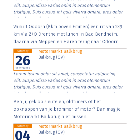
elit. Suspendisse varius enim in eros elementum
tristique. Duis cursus, mi quis viverra ornare, eros dolor
interdum nulla, ut commodo diam libero vitae erat.
Aenean faucibus nibh et justo cursus id rutrum lorem
Vanuit Odoorn (8km boven Emmen) een rit van 239
imperdiet. Nunc ut sem vitae risus tristique posuere.
km via Z/O Drenthe met lunch in Bad Bendheim,
daarna via Meppen en Haren terug naar Odoorn.
Motormarkt Balkbrug
Saturday
26
Balkbrug (OV)
SEPTEMBER
Lorem ipsum dolor sit amet, consectetur adipiscing
elit. Suspendisse varius enim in eros elementum
tristique. Duis cursus, mi quis viverra ornare, eros dolor
interdum nulla, ut commodo diam libero vitae erat.
Aenean faucibus nibh et justo cursus id rutrum lorem
Ben jij gek op sleutelen, oldtimers of het
imperdiet. Nunc ut sem vitae risus tristique posuere.
opknappen van je brommer of motor? Dan mag je
Motormarkt Balkbrug niet missen.
Motormarkt Balkbrug
Saturday
04
Balkbrug (OV)