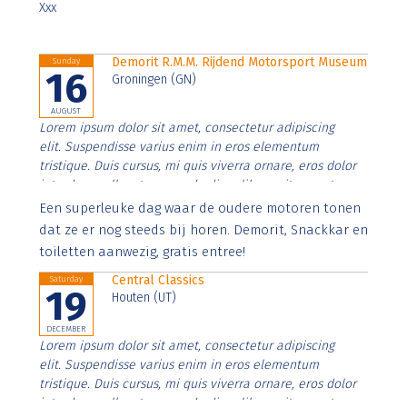
Xxx
Demorit R.M.M. Rijdend Motorsport Museum
Sunday
16
Groningen (GN)
AUGUST
Lorem ipsum dolor sit amet, consectetur adipiscing
elit. Suspendisse varius enim in eros elementum
tristique. Duis cursus, mi quis viverra ornare, eros dolor
interdum nulla, ut commodo diam libero vitae erat.
Aenean faucibus nibh et justo cursus id rutrum lorem
Een superleuke dag waar de oudere motoren tonen
imperdiet. Nunc ut sem vitae risus tristique posuere.
dat ze er nog steeds bij horen. Demorit, Snackkar en
toiletten aanwezig, gratis entree!
Central Classics
Saturday
19
Houten (UT)
DECEMBER
Lorem ipsum dolor sit amet, consectetur adipiscing
elit. Suspendisse varius enim in eros elementum
tristique. Duis cursus, mi quis viverra ornare, eros dolor
interdum nulla, ut commodo diam libero vitae erat.