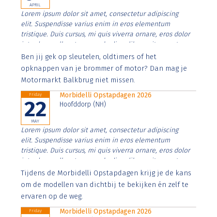
APRIL
Lorem ipsum dolor sit amet, consectetur adipiscing
elit. Suspendisse varius enim in eros elementum
tristique. Duis cursus, mi quis viverra ornare, eros dolor
interdum nulla, ut commodo diam libero vitae erat.
Aenean faucibus nibh et justo cursus id rutrum lorem
Ben jij gek op sleutelen, oldtimers of het
imperdiet. Nunc ut sem vitae risus tristique posuere.
opknappen van je brommer of motor? Dan mag je
Motormarkt Balkbrug niet missen.
Morbidelli Opstapdagen 2026
Friday
22
Hoofddorp (NH)
MAY
Lorem ipsum dolor sit amet, consectetur adipiscing
elit. Suspendisse varius enim in eros elementum
tristique. Duis cursus, mi quis viverra ornare, eros dolor
interdum nulla, ut commodo diam libero vitae erat.
Aenean faucibus nibh et justo cursus id rutrum lorem
Tijdens de Morbidelli Opstapdagen krijg je de kans
imperdiet. Nunc ut sem vitae risus tristique posuere.
om de modellen van dichtbij te bekijken én zelf te
ervaren op de weg.
Morbidelli Opstapdagen 2026
Friday