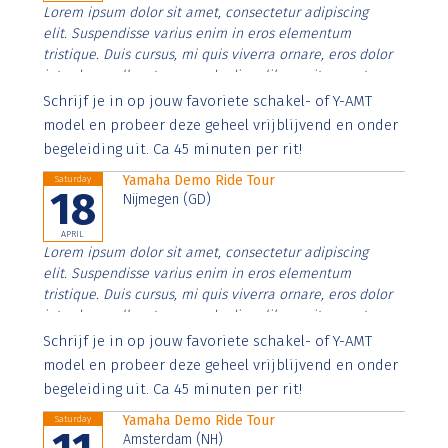
Lorem ipsum dolor sit amet, consectetur adipiscing
elit. Suspendisse varius enim in eros elementum
tristique. Duis cursus, mi quis viverra ornare, eros dolor
interdum nulla, ut commodo diam libero vitae erat.
Aenean faucibus nibh et justo cursus id rutrum lorem
Schrijf je in op jouw favoriete schakel- of Y-AMT
imperdiet. Nunc ut sem vitae risus tristique posuere.
model en probeer deze geheel vrijblijvend en onder
begeleiding uit. Ca 45 minuten per rit!
Yamaha Demo Ride Tour
Saturday
18
Nijmegen (GD)
APRIL
Lorem ipsum dolor sit amet, consectetur adipiscing
elit. Suspendisse varius enim in eros elementum
tristique. Duis cursus, mi quis viverra ornare, eros dolor
interdum nulla, ut commodo diam libero vitae erat.
Aenean faucibus nibh et justo cursus id rutrum lorem
Schrijf je in op jouw favoriete schakel- of Y-AMT
imperdiet. Nunc ut sem vitae risus tristique posuere.
model en probeer deze geheel vrijblijvend en onder
begeleiding uit. Ca 45 minuten per rit!
Yamaha Demo Ride Tour
Saturday
Amsterdam (NH)