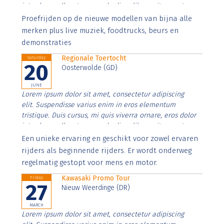
interdum nulla, ut commodo diam libero vitae erat.
Aenean faucibus nibh et justo cursus id rutrum lorem
Proefrijden op de nieuwe modellen van bijna alle
imperdiet. Nunc ut sem vitae risus tristique posuere.
merken plus live muziek, foodtrucks, beurs en
demonstraties
Regionale Toertocht
Saturday
20
Oosterwolde (GD)
JUNE
Lorem ipsum dolor sit amet, consectetur adipiscing
elit. Suspendisse varius enim in eros elementum
tristique. Duis cursus, mi quis viverra ornare, eros dolor
interdum nulla, ut commodo diam libero vitae erat.
Aenean faucibus nibh et justo cursus id rutrum lorem
Een unieke ervaring en geschikt voor zowel ervaren
imperdiet. Nunc ut sem vitae risus tristique posuere.
rijders als beginnende rijders. Er wordt onderweg
regelmatig gestopt voor mens en motor.
Kawasaki Promo Tour
Friday
27
Nieuw Weerdinge (DR)
MARCH
Lorem ipsum dolor sit amet, consectetur adipiscing