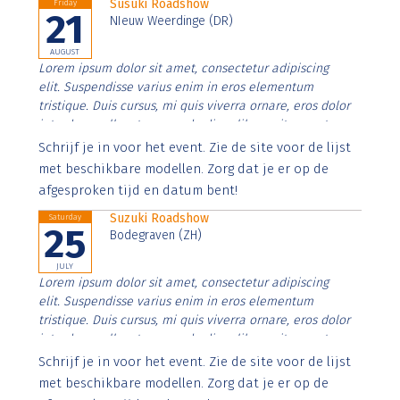
Susuki Roadshow
Friday
21
NIeuw Weerdinge (DR)
AUGUST
Lorem ipsum dolor sit amet, consectetur adipiscing
elit. Suspendisse varius enim in eros elementum
tristique. Duis cursus, mi quis viverra ornare, eros dolor
interdum nulla, ut commodo diam libero vitae erat.
Aenean faucibus nibh et justo cursus id rutrum lorem
Schrijf je in voor het event. Zie de site voor de lijst
imperdiet. Nunc ut sem vitae risus tristique posuere.
met beschikbare modellen. Zorg dat je er op de
afgesproken tijd en datum bent!
Suzuki Roadshow
Saturday
25
Bodegraven (ZH)
JULY
Lorem ipsum dolor sit amet, consectetur adipiscing
elit. Suspendisse varius enim in eros elementum
tristique. Duis cursus, mi quis viverra ornare, eros dolor
interdum nulla, ut commodo diam libero vitae erat.
Aenean faucibus nibh et justo cursus id rutrum lorem
Schrijf je in voor het event. Zie de site voor de lijst
imperdiet. Nunc ut sem vitae risus tristique posuere.
met beschikbare modellen. Zorg dat je er op de