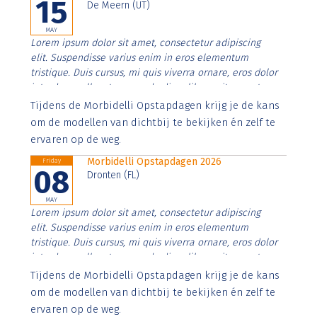
15
De Meern (UT)
MAY
Lorem ipsum dolor sit amet, consectetur adipiscing
elit. Suspendisse varius enim in eros elementum
tristique. Duis cursus, mi quis viverra ornare, eros dolor
interdum nulla, ut commodo diam libero vitae erat.
Aenean faucibus nibh et justo cursus id rutrum lorem
Tijdens de Morbidelli Opstapdagen krijg je de kans
imperdiet. Nunc ut sem vitae risus tristique posuere.
om de modellen van dichtbij te bekijken én zelf te
ervaren op de weg.
Morbidelli Opstapdagen 2026
Friday
08
Dronten (FL)
MAY
Lorem ipsum dolor sit amet, consectetur adipiscing
elit. Suspendisse varius enim in eros elementum
tristique. Duis cursus, mi quis viverra ornare, eros dolor
interdum nulla, ut commodo diam libero vitae erat.
Aenean faucibus nibh et justo cursus id rutrum lorem
Tijdens de Morbidelli Opstapdagen krijg je de kans
imperdiet. Nunc ut sem vitae risus tristique posuere.
om de modellen van dichtbij te bekijken én zelf te
ervaren op de weg.