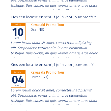
elit. Suspendisse varius enim in eros elementum
tristique. Duis cursus, mi quis viverra ornare, eros dolor
interdum nulla, ut commodo diam libero vitae erat.
Aenean faucibus nibh et justo cursus id rutrum lorem
Kies een locatie en schrijf je in voor jouw proefrit
imperdiet. Nunc ut sem vitae risus tristique posuere.
Kawasaki Promo Tour
Friday
10
Oss (NB)
APRIL
Lorem ipsum dolor sit amet, consectetur adipiscing
elit. Suspendisse varius enim in eros elementum
tristique. Duis cursus, mi quis viverra ornare, eros dolor
interdum nulla, ut commodo diam libero vitae erat.
Aenean faucibus nibh et justo cursus id rutrum lorem
Kies een locatie en schrijf je in voor jouw proefrit
imperdiet. Nunc ut sem vitae risus tristique posuere.
Kawasaki Promo Tour
Saturday
04
Druten (GD)
APRIL
Lorem ipsum dolor sit amet, consectetur adipiscing
elit. Suspendisse varius enim in eros elementum
tristique. Duis cursus, mi quis viverra ornare, eros dolor
interdum nulla, ut commodo diam libero vitae erat.