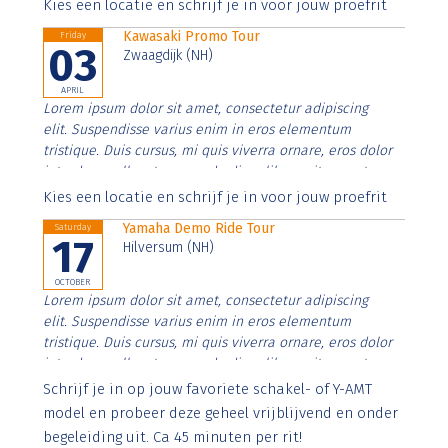
Aenean faucibus nibh et justo cursus id rutrum lorem
Kies een locatie en schrijf je in voor jouw proefrit
imperdiet. Nunc ut sem vitae risus tristique posuere.
Kawasaki Promo Tour
Friday
03
Zwaagdijk (NH)
APRIL
Lorem ipsum dolor sit amet, consectetur adipiscing
elit. Suspendisse varius enim in eros elementum
tristique. Duis cursus, mi quis viverra ornare, eros dolor
interdum nulla, ut commodo diam libero vitae erat.
Aenean faucibus nibh et justo cursus id rutrum lorem
Kies een locatie en schrijf je in voor jouw proefrit
imperdiet. Nunc ut sem vitae risus tristique posuere.
Yamaha Demo Ride Tour
Saturday
17
Hilversum (NH)
OCTOBER
Lorem ipsum dolor sit amet, consectetur adipiscing
elit. Suspendisse varius enim in eros elementum
tristique. Duis cursus, mi quis viverra ornare, eros dolor
interdum nulla, ut commodo diam libero vitae erat.
Aenean faucibus nibh et justo cursus id rutrum lorem
Schrijf je in op jouw favoriete schakel- of Y-AMT
imperdiet. Nunc ut sem vitae risus tristique posuere.
model en probeer deze geheel vrijblijvend en onder
begeleiding uit. Ca 45 minuten per rit!