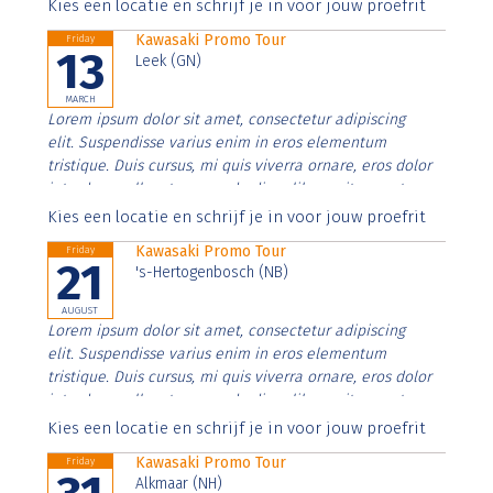
Aenean faucibus nibh et justo cursus id rutrum lorem
Kies een locatie en schrijf je in voor jouw proefrit
imperdiet. Nunc ut sem vitae risus tristique posuere.
Kawasaki Promo Tour
Friday
13
Leek (GN)
MARCH
Lorem ipsum dolor sit amet, consectetur adipiscing
elit. Suspendisse varius enim in eros elementum
tristique. Duis cursus, mi quis viverra ornare, eros dolor
interdum nulla, ut commodo diam libero vitae erat.
Aenean faucibus nibh et justo cursus id rutrum lorem
Kies een locatie en schrijf je in voor jouw proefrit
imperdiet. Nunc ut sem vitae risus tristique posuere.
Kawasaki Promo Tour
Friday
21
's-Hertogenbosch (NB)
AUGUST
Lorem ipsum dolor sit amet, consectetur adipiscing
elit. Suspendisse varius enim in eros elementum
tristique. Duis cursus, mi quis viverra ornare, eros dolor
interdum nulla, ut commodo diam libero vitae erat.
Aenean faucibus nibh et justo cursus id rutrum lorem
Kies een locatie en schrijf je in voor jouw proefrit
imperdiet. Nunc ut sem vitae risus tristique posuere.
Kawasaki Promo Tour
Friday
Alkmaar (NH)