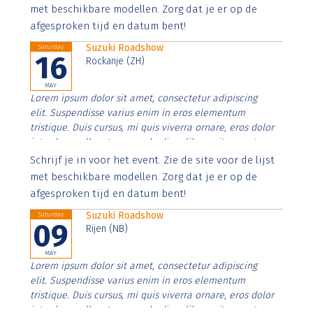
imperdiet. Nunc ut sem vitae risus tristique posuere.
met beschikbare modellen. Zorg dat je er op de
afgesproken tijd en datum bent!
Suzuki Roadshow
Saturday
16
Rockanje (ZH)
MAY
Lorem ipsum dolor sit amet, consectetur adipiscing
elit. Suspendisse varius enim in eros elementum
tristique. Duis cursus, mi quis viverra ornare, eros dolor
interdum nulla, ut commodo diam libero vitae erat.
Aenean faucibus nibh et justo cursus id rutrum lorem
Schrijf je in voor het event. Zie de site voor de lijst
imperdiet. Nunc ut sem vitae risus tristique posuere.
met beschikbare modellen. Zorg dat je er op de
afgesproken tijd en datum bent!
Suzuki Roadshow
Saturday
09
Rijen (NB)
MAY
Lorem ipsum dolor sit amet, consectetur adipiscing
elit. Suspendisse varius enim in eros elementum
tristique. Duis cursus, mi quis viverra ornare, eros dolor
interdum nulla, ut commodo diam libero vitae erat.