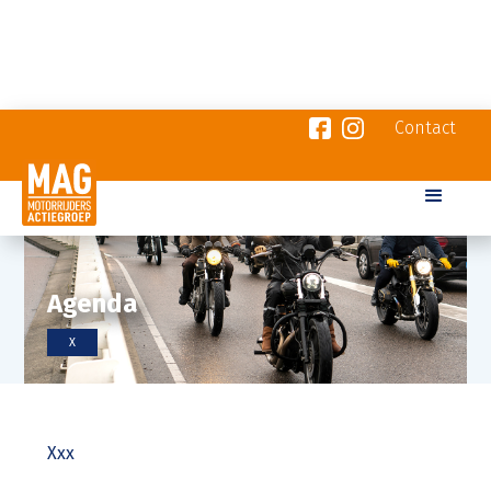
Contact
Agenda
X
Xxx