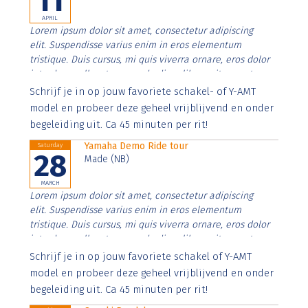
11
APRIL
Lorem ipsum dolor sit amet, consectetur adipiscing
elit. Suspendisse varius enim in eros elementum
tristique. Duis cursus, mi quis viverra ornare, eros dolor
interdum nulla, ut commodo diam libero vitae erat.
Aenean faucibus nibh et justo cursus id rutrum lorem
Schrijf je in op jouw favoriete schakel- of Y-AMT
imperdiet. Nunc ut sem vitae risus tristique posuere.
model en probeer deze geheel vrijblijvend en onder
begeleiding uit. Ca 45 minuten per rit!
Yamaha Demo Ride tour
Saturday
28
Made (NB)
MARCH
Lorem ipsum dolor sit amet, consectetur adipiscing
elit. Suspendisse varius enim in eros elementum
tristique. Duis cursus, mi quis viverra ornare, eros dolor
interdum nulla, ut commodo diam libero vitae erat.
Aenean faucibus nibh et justo cursus id rutrum lorem
Schrijf je in op jouw favoriete schakel of Y-AMT
imperdiet. Nunc ut sem vitae risus tristique posuere.
model en probeer deze geheel vrijblijvend en onder
begeleiding uit. Ca 45 minuten per rit!