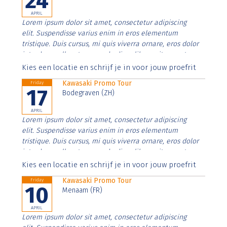
24
APRIL
Lorem ipsum dolor sit amet, consectetur adipiscing
elit. Suspendisse varius enim in eros elementum
tristique. Duis cursus, mi quis viverra ornare, eros dolor
interdum nulla, ut commodo diam libero vitae erat.
Aenean faucibus nibh et justo cursus id rutrum lorem
Kies een locatie en schrijf je in voor jouw proefrit
imperdiet. Nunc ut sem vitae risus tristique posuere.
Kawasaki Promo Tour
Friday
17
Bodegraven (ZH)
APRIL
Lorem ipsum dolor sit amet, consectetur adipiscing
elit. Suspendisse varius enim in eros elementum
tristique. Duis cursus, mi quis viverra ornare, eros dolor
interdum nulla, ut commodo diam libero vitae erat.
Aenean faucibus nibh et justo cursus id rutrum lorem
Kies een locatie en schrijf je in voor jouw proefrit
imperdiet. Nunc ut sem vitae risus tristique posuere.
Kawasaki Promo Tour
Friday
10
Menaam (FR)
APRIL
Lorem ipsum dolor sit amet, consectetur adipiscing