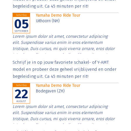
begeleiding uit. Ca 45 minuten per rit!
Yamaha Demo Ride Tour
Saturday
05
Uithoorn (NH)
SEPTEMBER
Lorem ipsum dolor sit amet, consectetur adipiscing
elit. Suspendisse varius enim in eros elementum
tristique. Duis cursus, mi quis viverra ornare, eros dolor
interdum nulla, ut commodo diam libero vitae erat.
Aenean faucibus nibh et justo cursus id rutrum lorem
Schrijf je in op jouw favoriete schakel- of Y-AMT
imperdiet. Nunc ut sem vitae risus tristique posuere.
model en probeer deze geheel vrijblijvend en onder
begeleiding uit. Ca 45 minuten per rit!
Yamaha Demo Ride Tour
Saturday
22
Bodegaven (ZH)
AUGUST
Lorem ipsum dolor sit amet, consectetur adipiscing
elit. Suspendisse varius enim in eros elementum
tristique. Duis cursus, mi quis viverra ornare, eros dolor
interdum nulla, ut commodo diam libero vitae erat.