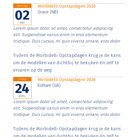
Morbidelli Opstapdagen 2026
Saturday
02
Grave (NB)
MAY
Lorem ipsum dolor sit amet, consectetur adipiscing
elit. Suspendisse varius enim in eros elementum
tristique. Duis cursus, mi quis viverra ornare, eros dolor
interdum nulla, ut commodo diam libero vitae erat.
Aenean faucibus nibh et justo cursus id rutrum lorem
Tijdens de Morbidelli Opstapdagen krijg je de kans
imperdiet. Nunc ut sem vitae risus tristique posuere.
om de modellen van dichtbij te bekijken én zelf te
ervaren op de weg.
Morbidelli Opstapdagen 2026
Friday
24
Kolham (GR)
APRIL
Lorem ipsum dolor sit amet, consectetur adipiscing
elit. Suspendisse varius enim in eros elementum
tristique. Duis cursus, mi quis viverra ornare, eros dolor
interdum nulla, ut commodo diam libero vitae erat.
Aenean faucibus nibh et justo cursus id rutrum lorem
Tijdens de Morbidelli Opstapdagen krijg je de kans
imperdiet. Nunc ut sem vitae risus tristique posuere.
om de modellen van dichtbij te bekijken én zelf te