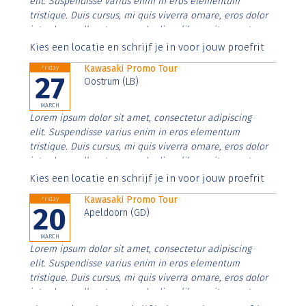
elit. Suspendisse varius enim in eros elementum
tristique. Duis cursus, mi quis viverra ornare, eros dolor
interdum nulla, ut commodo diam libero vitae erat.
Aenean faucibus nibh et justo cursus id rutrum lorem
Kies een locatie en schrijf je in voor jouw proefrit
imperdiet. Nunc ut sem vitae risus tristique posuere.
Kawasaki Promo Tour
Friday
27
Oostrum (LB)
MARCH
Lorem ipsum dolor sit amet, consectetur adipiscing
elit. Suspendisse varius enim in eros elementum
tristique. Duis cursus, mi quis viverra ornare, eros dolor
interdum nulla, ut commodo diam libero vitae erat.
Aenean faucibus nibh et justo cursus id rutrum lorem
Kies een locatie en schrijf je in voor jouw proefrit
imperdiet. Nunc ut sem vitae risus tristique posuere.
Kawasaki Promo Tour
Friday
20
Apeldoorn (GD)
MARCH
Lorem ipsum dolor sit amet, consectetur adipiscing
elit. Suspendisse varius enim in eros elementum
tristique. Duis cursus, mi quis viverra ornare, eros dolor
interdum nulla, ut commodo diam libero vitae erat.