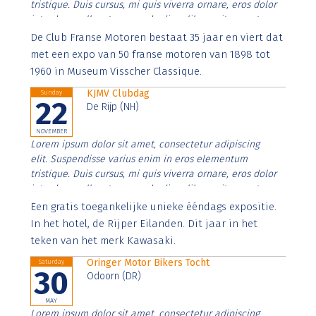
tristique. Duis cursus, mi quis viverra ornare, eros dolor
interdum nulla, ut commodo diam libero vitae erat.
Aenean faucibus nibh et justo cursus id rutrum lorem
De Club Franse Motoren bestaat 35 jaar en viert dat
imperdiet. Nunc ut sem vitae risus tristique posuere.
met een expo van 50 franse motoren van 1898 tot
1960 in Museum Visscher Classique.
KJMV Clubdag
Sunday
22
De Rijp (NH)
NOVEMBER
Lorem ipsum dolor sit amet, consectetur adipiscing
elit. Suspendisse varius enim in eros elementum
tristique. Duis cursus, mi quis viverra ornare, eros dolor
interdum nulla, ut commodo diam libero vitae erat.
Aenean faucibus nibh et justo cursus id rutrum lorem
Een gratis toegankelijke unieke ééndags expositie.
imperdiet. Nunc ut sem vitae risus tristique posuere.
In het hotel, de Rijper Eilanden. Dit jaar in het
teken van het merk Kawasaki.
Oringer Motor Bikers Tocht
Saturday
30
Odoorn (DR)
MAY
Lorem ipsum dolor sit amet, consectetur adipiscing