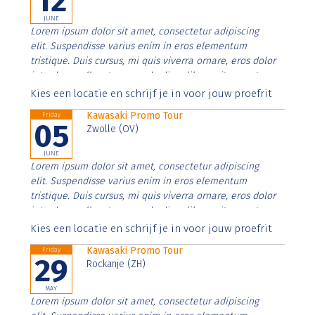
12
JUNE
Lorem ipsum dolor sit amet, consectetur adipiscing
elit. Suspendisse varius enim in eros elementum
tristique. Duis cursus, mi quis viverra ornare, eros dolor
interdum nulla, ut commodo diam libero vitae erat.
Aenean faucibus nibh et justo cursus id rutrum lorem
Kies een locatie en schrijf je in voor jouw proefrit
imperdiet. Nunc ut sem vitae risus tristique posuere.
Kawasaki Promo Tour
Friday
05
Zwolle (OV)
JUNE
Lorem ipsum dolor sit amet, consectetur adipiscing
elit. Suspendisse varius enim in eros elementum
tristique. Duis cursus, mi quis viverra ornare, eros dolor
interdum nulla, ut commodo diam libero vitae erat.
Aenean faucibus nibh et justo cursus id rutrum lorem
Kies een locatie en schrijf je in voor jouw proefrit
imperdiet. Nunc ut sem vitae risus tristique posuere.
Kawasaki Promo Tour
Friday
29
Rockanje (ZH)
MAY
Lorem ipsum dolor sit amet, consectetur adipiscing