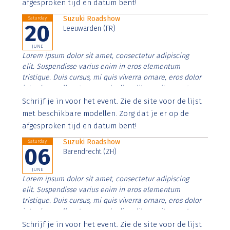
afgesproken tijd en datum bent!
Suzuki Roadshow
Saturday
20
Leeuwarden (FR)
JUNE
Lorem ipsum dolor sit amet, consectetur adipiscing
elit. Suspendisse varius enim in eros elementum
tristique. Duis cursus, mi quis viverra ornare, eros dolor
interdum nulla, ut commodo diam libero vitae erat.
Aenean faucibus nibh et justo cursus id rutrum lorem
Schrijf je in voor het event. Zie de site voor de lijst
imperdiet. Nunc ut sem vitae risus tristique posuere.
met beschikbare modellen. Zorg dat je er op de
afgesproken tijd en datum bent!
Suzuki Roadshow
Saturday
06
Barendrecht (ZH)
JUNE
Lorem ipsum dolor sit amet, consectetur adipiscing
elit. Suspendisse varius enim in eros elementum
tristique. Duis cursus, mi quis viverra ornare, eros dolor
interdum nulla, ut commodo diam libero vitae erat.
Aenean faucibus nibh et justo cursus id rutrum lorem
Schrijf je in voor het event. Zie de site voor de lijst