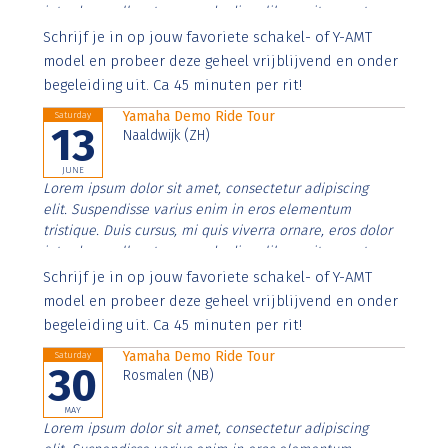
interdum nulla, ut commodo diam libero vitae erat.
Aenean faucibus nibh et justo cursus id rutrum lorem
Schrijf je in op jouw favoriete schakel- of Y-AMT
imperdiet. Nunc ut sem vitae risus tristique posuere.
model en probeer deze geheel vrijblijvend en onder
begeleiding uit. Ca 45 minuten per rit!
Yamaha Demo Ride Tour
Saturday
13
Naaldwijk (ZH)
JUNE
Lorem ipsum dolor sit amet, consectetur adipiscing
elit. Suspendisse varius enim in eros elementum
tristique. Duis cursus, mi quis viverra ornare, eros dolor
interdum nulla, ut commodo diam libero vitae erat.
Aenean faucibus nibh et justo cursus id rutrum lorem
Schrijf je in op jouw favoriete schakel- of Y-AMT
imperdiet. Nunc ut sem vitae risus tristique posuere.
model en probeer deze geheel vrijblijvend en onder
begeleiding uit. Ca 45 minuten per rit!
Yamaha Demo Ride Tour
Saturday
30
Rosmalen (NB)
MAY
Lorem ipsum dolor sit amet, consectetur adipiscing