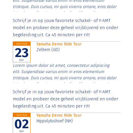
elit. Suspendisse varius enim in eros elementum
tristique. Duis cursus, mi quis viverra ornare, eros dolor
interdum nulla, ut commodo diam libero vitae erat.
Aenean faucibus nibh et justo cursus id rutrum lorem
Schrijf je in op jouw favoriete schakel- of Y-AMT
imperdiet. Nunc ut sem vitae risus tristique posuere.
model en probeer deze geheel vrijblijvend en onder
begeleiding uit. Ca 45 minuten per rit!
Yamaha Demo Ride Tour
Saturday
23
Zelhem (GD)
MAY
Lorem ipsum dolor sit amet, consectetur adipiscing
elit. Suspendisse varius enim in eros elementum
tristique. Duis cursus, mi quis viverra ornare, eros dolor
interdum nulla, ut commodo diam libero vitae erat.
Aenean faucibus nibh et justo cursus id rutrum lorem
Schrijf je in op jouw favoriete schakel- of Y-AMT
imperdiet. Nunc ut sem vitae risus tristique posuere.
model en probeer deze geheel vrijblijvend en onder
begeleiding uit. Ca 45 minuten per rit!
Yamaha Demo Ride Tour
Saturday
02
Hippolytushoef (NH)
MAY