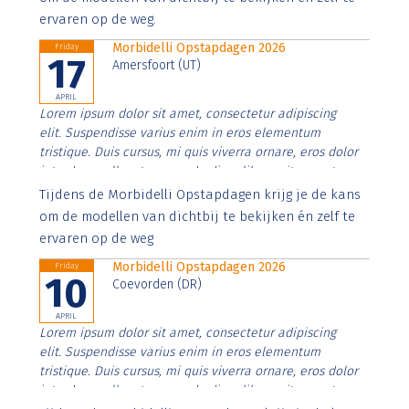
ervaren op de weg.
Morbidelli Opstapdagen 2026
Friday
17
Amersfoort (UT)
APRIL
Lorem ipsum dolor sit amet, consectetur adipiscing
elit. Suspendisse varius enim in eros elementum
tristique. Duis cursus, mi quis viverra ornare, eros dolor
interdum nulla, ut commodo diam libero vitae erat.
Aenean faucibus nibh et justo cursus id rutrum lorem
Tijdens de Morbidelli Opstapdagen krijg je de kans
imperdiet. Nunc ut sem vitae risus tristique posuere.
om de modellen van dichtbij te bekijken én zelf te
ervaren op de weg
Morbidelli Opstapdagen 2026
Friday
10
Coevorden (DR)
APRIL
Lorem ipsum dolor sit amet, consectetur adipiscing
elit. Suspendisse varius enim in eros elementum
tristique. Duis cursus, mi quis viverra ornare, eros dolor
interdum nulla, ut commodo diam libero vitae erat.