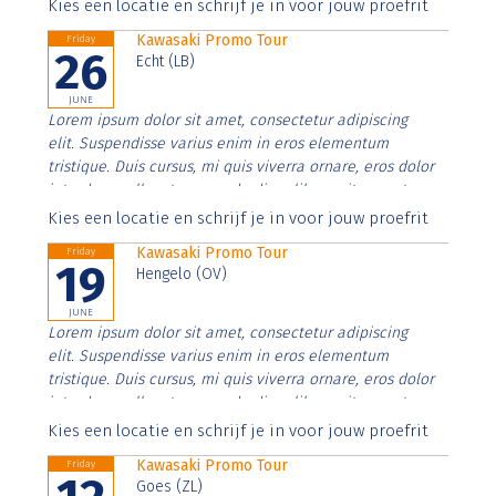
Aenean faucibus nibh et justo cursus id rutrum lorem
Kies een locatie en schrijf je in voor jouw proefrit
imperdiet. Nunc ut sem vitae risus tristique posuere.
Kawasaki Promo Tour
Friday
26
Echt (LB)
JUNE
Lorem ipsum dolor sit amet, consectetur adipiscing
elit. Suspendisse varius enim in eros elementum
tristique. Duis cursus, mi quis viverra ornare, eros dolor
interdum nulla, ut commodo diam libero vitae erat.
Aenean faucibus nibh et justo cursus id rutrum lorem
Kies een locatie en schrijf je in voor jouw proefrit
imperdiet. Nunc ut sem vitae risus tristique posuere.
Kawasaki Promo Tour
Friday
19
Hengelo (OV)
JUNE
Lorem ipsum dolor sit amet, consectetur adipiscing
elit. Suspendisse varius enim in eros elementum
tristique. Duis cursus, mi quis viverra ornare, eros dolor
interdum nulla, ut commodo diam libero vitae erat.
Aenean faucibus nibh et justo cursus id rutrum lorem
Kies een locatie en schrijf je in voor jouw proefrit
imperdiet. Nunc ut sem vitae risus tristique posuere.
Kawasaki Promo Tour
Friday
Goes (ZL)