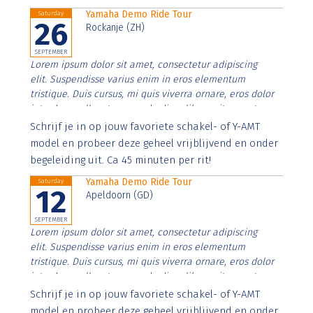
Yamaha Demo Ride Tour
Saturday
26
Rockanje (ZH)
SEPTEMBER
Lorem ipsum dolor sit amet, consectetur adipiscing
elit. Suspendisse varius enim in eros elementum
tristique. Duis cursus, mi quis viverra ornare, eros dolor
interdum nulla, ut commodo diam libero vitae erat.
Aenean faucibus nibh et justo cursus id rutrum lorem
Schrijf je in op jouw favoriete schakel- of Y-AMT
imperdiet. Nunc ut sem vitae risus tristique posuere.
model en probeer deze geheel vrijblijvend en onder
begeleiding uit. Ca 45 minuten per rit!
Yamaha Demo Ride Tour
Saturday
12
Apeldoorn (GD)
SEPTEMBER
Lorem ipsum dolor sit amet, consectetur adipiscing
elit. Suspendisse varius enim in eros elementum
tristique. Duis cursus, mi quis viverra ornare, eros dolor
interdum nulla, ut commodo diam libero vitae erat.
Aenean faucibus nibh et justo cursus id rutrum lorem
Schrijf je in op jouw favoriete schakel- of Y-AMT
imperdiet. Nunc ut sem vitae risus tristique posuere.
model en probeer deze geheel vrijblijvend en onder