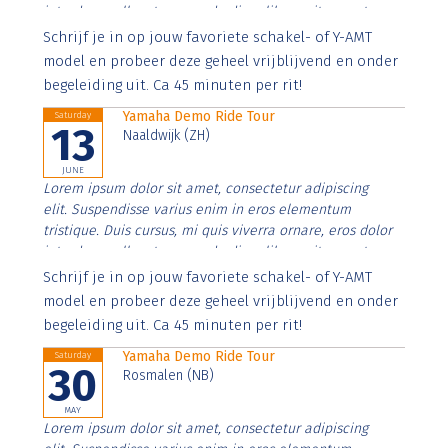
interdum nulla, ut commodo diam libero vitae erat.
Aenean faucibus nibh et justo cursus id rutrum lorem
Schrijf je in op jouw favoriete schakel- of Y-AMT
imperdiet. Nunc ut sem vitae risus tristique posuere.
model en probeer deze geheel vrijblijvend en onder
begeleiding uit. Ca 45 minuten per rit!
Yamaha Demo Ride Tour
Saturday
13
Naaldwijk (ZH)
JUNE
Lorem ipsum dolor sit amet, consectetur adipiscing
elit. Suspendisse varius enim in eros elementum
tristique. Duis cursus, mi quis viverra ornare, eros dolor
interdum nulla, ut commodo diam libero vitae erat.
Aenean faucibus nibh et justo cursus id rutrum lorem
Schrijf je in op jouw favoriete schakel- of Y-AMT
imperdiet. Nunc ut sem vitae risus tristique posuere.
model en probeer deze geheel vrijblijvend en onder
begeleiding uit. Ca 45 minuten per rit!
Yamaha Demo Ride Tour
Saturday
30
Rosmalen (NB)
MAY
Lorem ipsum dolor sit amet, consectetur adipiscing