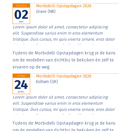
Morbidelli Opstapdagen 2026
Saturday
02
Grave (NB)
MAY
Lorem ipsum dolor sit amet, consectetur adipiscing
elit. Suspendisse varius enim in eros elementum
tristique. Duis cursus, mi quis viverra ornare, eros dolor
interdum nulla, ut commodo diam libero vitae erat.
Aenean faucibus nibh et justo cursus id rutrum lorem
Tijdens de Morbidelli Opstapdagen krijg je de kans
imperdiet. Nunc ut sem vitae risus tristique posuere.
om de modellen van dichtbij te bekijken én zelf te
ervaren op de weg.
Morbidelli Opstapdagen 2026
Friday
24
Kolham (GR)
APRIL
Lorem ipsum dolor sit amet, consectetur adipiscing
elit. Suspendisse varius enim in eros elementum
tristique. Duis cursus, mi quis viverra ornare, eros dolor
interdum nulla, ut commodo diam libero vitae erat.
Aenean faucibus nibh et justo cursus id rutrum lorem
Tijdens de Morbidelli Opstapdagen krijg je de kans
imperdiet. Nunc ut sem vitae risus tristique posuere.
om de modellen van dichtbij te bekijken én zelf te