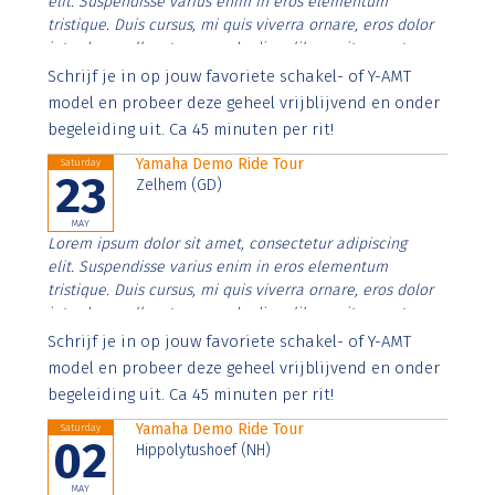
elit. Suspendisse varius enim in eros elementum
tristique. Duis cursus, mi quis viverra ornare, eros dolor
interdum nulla, ut commodo diam libero vitae erat.
Aenean faucibus nibh et justo cursus id rutrum lorem
Schrijf je in op jouw favoriete schakel- of Y-AMT
imperdiet. Nunc ut sem vitae risus tristique posuere.
model en probeer deze geheel vrijblijvend en onder
begeleiding uit. Ca 45 minuten per rit!
Yamaha Demo Ride Tour
Saturday
23
Zelhem (GD)
MAY
Lorem ipsum dolor sit amet, consectetur adipiscing
elit. Suspendisse varius enim in eros elementum
tristique. Duis cursus, mi quis viverra ornare, eros dolor
interdum nulla, ut commodo diam libero vitae erat.
Aenean faucibus nibh et justo cursus id rutrum lorem
Schrijf je in op jouw favoriete schakel- of Y-AMT
imperdiet. Nunc ut sem vitae risus tristique posuere.
model en probeer deze geheel vrijblijvend en onder
begeleiding uit. Ca 45 minuten per rit!
Yamaha Demo Ride Tour
Saturday
02
Hippolytushoef (NH)
MAY