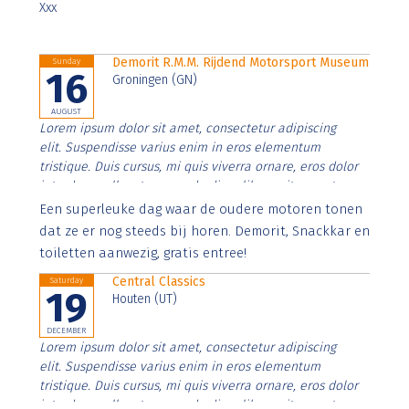
Xxx
Demorit R.M.M. Rijdend Motorsport Museum
Sunday
16
Groningen (GN)
AUGUST
Lorem ipsum dolor sit amet, consectetur adipiscing
elit. Suspendisse varius enim in eros elementum
tristique. Duis cursus, mi quis viverra ornare, eros dolor
interdum nulla, ut commodo diam libero vitae erat.
Aenean faucibus nibh et justo cursus id rutrum lorem
Een superleuke dag waar de oudere motoren tonen
imperdiet. Nunc ut sem vitae risus tristique posuere.
dat ze er nog steeds bij horen. Demorit, Snackkar en
toiletten aanwezig, gratis entree!
Central Classics
Saturday
19
Houten (UT)
DECEMBER
Lorem ipsum dolor sit amet, consectetur adipiscing
elit. Suspendisse varius enim in eros elementum
tristique. Duis cursus, mi quis viverra ornare, eros dolor
interdum nulla, ut commodo diam libero vitae erat.