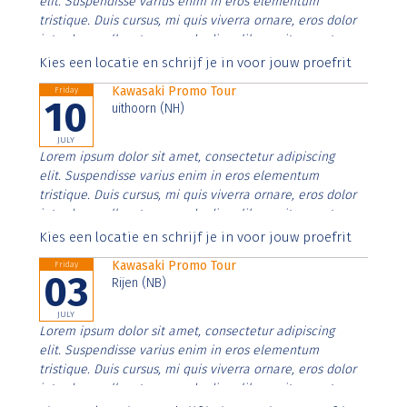
elit. Suspendisse varius enim in eros elementum
tristique. Duis cursus, mi quis viverra ornare, eros dolor
interdum nulla, ut commodo diam libero vitae erat.
Aenean faucibus nibh et justo cursus id rutrum lorem
Kies een locatie en schrijf je in voor jouw proefrit
imperdiet. Nunc ut sem vitae risus tristique posuere.
Kawasaki Promo Tour
Friday
10
uithoorn (NH)
JULY
Lorem ipsum dolor sit amet, consectetur adipiscing
elit. Suspendisse varius enim in eros elementum
tristique. Duis cursus, mi quis viverra ornare, eros dolor
interdum nulla, ut commodo diam libero vitae erat.
Aenean faucibus nibh et justo cursus id rutrum lorem
Kies een locatie en schrijf je in voor jouw proefrit
imperdiet. Nunc ut sem vitae risus tristique posuere.
Kawasaki Promo Tour
Friday
03
Rijen (NB)
JULY
Lorem ipsum dolor sit amet, consectetur adipiscing
elit. Suspendisse varius enim in eros elementum
tristique. Duis cursus, mi quis viverra ornare, eros dolor
interdum nulla, ut commodo diam libero vitae erat.