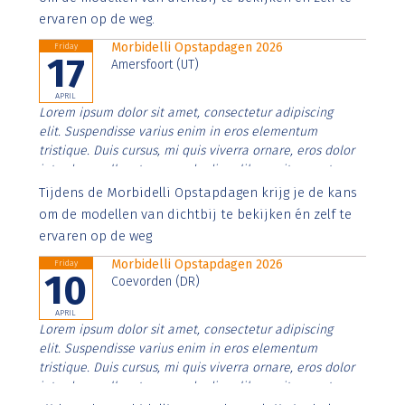
ervaren op de weg.
Morbidelli Opstapdagen 2026
Friday
17
Amersfoort (UT)
APRIL
Lorem ipsum dolor sit amet, consectetur adipiscing
elit. Suspendisse varius enim in eros elementum
tristique. Duis cursus, mi quis viverra ornare, eros dolor
interdum nulla, ut commodo diam libero vitae erat.
Aenean faucibus nibh et justo cursus id rutrum lorem
Tijdens de Morbidelli Opstapdagen krijg je de kans
imperdiet. Nunc ut sem vitae risus tristique posuere.
om de modellen van dichtbij te bekijken én zelf te
ervaren op de weg
Morbidelli Opstapdagen 2026
Friday
10
Coevorden (DR)
APRIL
Lorem ipsum dolor sit amet, consectetur adipiscing
elit. Suspendisse varius enim in eros elementum
tristique. Duis cursus, mi quis viverra ornare, eros dolor
interdum nulla, ut commodo diam libero vitae erat.