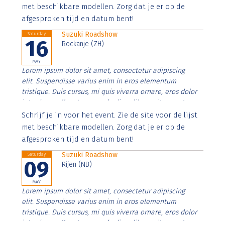
imperdiet. Nunc ut sem vitae risus tristique posuere.
met beschikbare modellen. Zorg dat je er op de
afgesproken tijd en datum bent!
Suzuki Roadshow
Saturday
16
Rockanje (ZH)
MAY
Lorem ipsum dolor sit amet, consectetur adipiscing
elit. Suspendisse varius enim in eros elementum
tristique. Duis cursus, mi quis viverra ornare, eros dolor
interdum nulla, ut commodo diam libero vitae erat.
Aenean faucibus nibh et justo cursus id rutrum lorem
Schrijf je in voor het event. Zie de site voor de lijst
imperdiet. Nunc ut sem vitae risus tristique posuere.
met beschikbare modellen. Zorg dat je er op de
afgesproken tijd en datum bent!
Suzuki Roadshow
Saturday
09
Rijen (NB)
MAY
Lorem ipsum dolor sit amet, consectetur adipiscing
elit. Suspendisse varius enim in eros elementum
tristique. Duis cursus, mi quis viverra ornare, eros dolor
interdum nulla, ut commodo diam libero vitae erat.