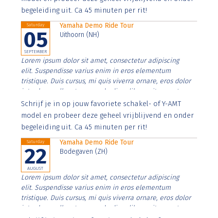
begeleiding uit. Ca 45 minuten per rit!
Yamaha Demo Ride Tour
Saturday
05
Uithoorn (NH)
SEPTEMBER
Lorem ipsum dolor sit amet, consectetur adipiscing
elit. Suspendisse varius enim in eros elementum
tristique. Duis cursus, mi quis viverra ornare, eros dolor
interdum nulla, ut commodo diam libero vitae erat.
Aenean faucibus nibh et justo cursus id rutrum lorem
Schrijf je in op jouw favoriete schakel- of Y-AMT
imperdiet. Nunc ut sem vitae risus tristique posuere.
model en probeer deze geheel vrijblijvend en onder
begeleiding uit. Ca 45 minuten per rit!
Yamaha Demo Ride Tour
Saturday
22
Bodegaven (ZH)
AUGUST
Lorem ipsum dolor sit amet, consectetur adipiscing
elit. Suspendisse varius enim in eros elementum
tristique. Duis cursus, mi quis viverra ornare, eros dolor
interdum nulla, ut commodo diam libero vitae erat.