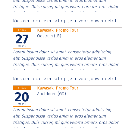
elit. Suspendisse varius enim in eros elementum
tristique. Duis cursus, mi quis viverra ornare, eros dolor
interdum nulla, ut commodo diam libero vitae erat.
Aenean faucibus nibh et justo cursus id rutrum lorem
Kies een locatie en schrijf je in voor jouw proefrit
imperdiet. Nunc ut sem vitae risus tristique posuere.
Kawasaki Promo Tour
Friday
27
Oostrum (LB)
MARCH
Lorem ipsum dolor sit amet, consectetur adipiscing
elit. Suspendisse varius enim in eros elementum
tristique. Duis cursus, mi quis viverra ornare, eros dolor
interdum nulla, ut commodo diam libero vitae erat.
Aenean faucibus nibh et justo cursus id rutrum lorem
Kies een locatie en schrijf je in voor jouw proefrit
imperdiet. Nunc ut sem vitae risus tristique posuere.
Kawasaki Promo Tour
Friday
20
Apeldoorn (GD)
MARCH
Lorem ipsum dolor sit amet, consectetur adipiscing
elit. Suspendisse varius enim in eros elementum
tristique. Duis cursus, mi quis viverra ornare, eros dolor
interdum nulla, ut commodo diam libero vitae erat.