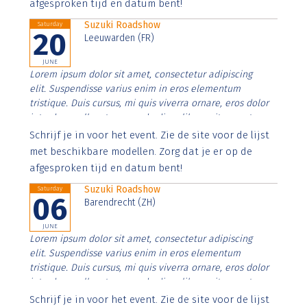
afgesproken tijd en datum bent!
Suzuki Roadshow
Saturday
20
Leeuwarden (FR)
JUNE
Lorem ipsum dolor sit amet, consectetur adipiscing
elit. Suspendisse varius enim in eros elementum
tristique. Duis cursus, mi quis viverra ornare, eros dolor
interdum nulla, ut commodo diam libero vitae erat.
Aenean faucibus nibh et justo cursus id rutrum lorem
Schrijf je in voor het event. Zie de site voor de lijst
imperdiet. Nunc ut sem vitae risus tristique posuere.
met beschikbare modellen. Zorg dat je er op de
afgesproken tijd en datum bent!
Suzuki Roadshow
Saturday
06
Barendrecht (ZH)
JUNE
Lorem ipsum dolor sit amet, consectetur adipiscing
elit. Suspendisse varius enim in eros elementum
tristique. Duis cursus, mi quis viverra ornare, eros dolor
interdum nulla, ut commodo diam libero vitae erat.
Aenean faucibus nibh et justo cursus id rutrum lorem
Schrijf je in voor het event. Zie de site voor de lijst