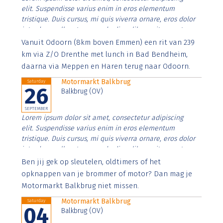
elit. Suspendisse varius enim in eros elementum
tristique. Duis cursus, mi quis viverra ornare, eros dolor
interdum nulla, ut commodo diam libero vitae erat.
Aenean faucibus nibh et justo cursus id rutrum lorem
Vanuit Odoorn (8km boven Emmen) een rit van 239
imperdiet. Nunc ut sem vitae risus tristique posuere.
km via Z/O Drenthe met lunch in Bad Bendheim,
daarna via Meppen en Haren terug naar Odoorn.
Motormarkt Balkbrug
Saturday
26
Balkbrug (OV)
SEPTEMBER
Lorem ipsum dolor sit amet, consectetur adipiscing
elit. Suspendisse varius enim in eros elementum
tristique. Duis cursus, mi quis viverra ornare, eros dolor
interdum nulla, ut commodo diam libero vitae erat.
Aenean faucibus nibh et justo cursus id rutrum lorem
Ben jij gek op sleutelen, oldtimers of het
imperdiet. Nunc ut sem vitae risus tristique posuere.
opknappen van je brommer of motor? Dan mag je
Motormarkt Balkbrug niet missen.
Motormarkt Balkbrug
Saturday
04
Balkbrug (OV)