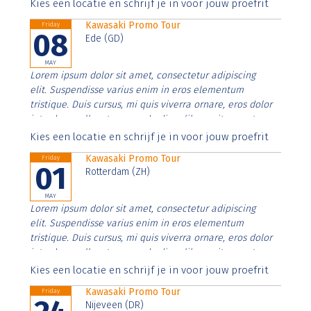
Aenean faucibus nibh et justo cursus id rutrum lorem
Kies een locatie en schrijf je in voor jouw proefrit
imperdiet. Nunc ut sem vitae risus tristique posuere.
Kawasaki Promo Tour
Friday
08
Ede (GD)
MAY
Lorem ipsum dolor sit amet, consectetur adipiscing
elit. Suspendisse varius enim in eros elementum
tristique. Duis cursus, mi quis viverra ornare, eros dolor
interdum nulla, ut commodo diam libero vitae erat.
Aenean faucibus nibh et justo cursus id rutrum lorem
Kies een locatie en schrijf je in voor jouw proefrit
imperdiet. Nunc ut sem vitae risus tristique posuere.
Kawasaki Promo Tour
Friday
01
Rotterdam (ZH)
MAY
Lorem ipsum dolor sit amet, consectetur adipiscing
elit. Suspendisse varius enim in eros elementum
tristique. Duis cursus, mi quis viverra ornare, eros dolor
interdum nulla, ut commodo diam libero vitae erat.
Aenean faucibus nibh et justo cursus id rutrum lorem
Kies een locatie en schrijf je in voor jouw proefrit
imperdiet. Nunc ut sem vitae risus tristique posuere.
Kawasaki Promo Tour
Friday
Nijeveen (DR)