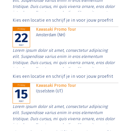
elit. Suspendisse varius enim in eros elementum
tristique. Duis cursus, mi quis viverra ornare, eros dolor
interdum nulla, ut commodo diam libero vitae erat.
Aenean faucibus nibh et justo cursus id rutrum lorem
Kies een locatie en schrijf je in voor jouw proefrit
imperdiet. Nunc ut sem vitae risus tristique posuere.
Kawasaki Promo Tour
Friday
22
Amsterdam (NH)
MAY
Lorem ipsum dolor sit amet, consectetur adipiscing
elit. Suspendisse varius enim in eros elementum
tristique. Duis cursus, mi quis viverra ornare, eros dolor
interdum nulla, ut commodo diam libero vitae erat.
Aenean faucibus nibh et justo cursus id rutrum lorem
Kies een locatie en schrijf je in voor jouw proefrit
imperdiet. Nunc ut sem vitae risus tristique posuere.
Kawasaki Promo Tour
Friday
15
IJsselstein (UT)
MAY
Lorem ipsum dolor sit amet, consectetur adipiscing
elit. Suspendisse varius enim in eros elementum
tristique. Duis cursus, mi quis viverra ornare, eros dolor
interdum nulla, ut commodo diam libero vitae erat.