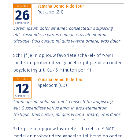
Yamaha Demo Ride Tour
Saturday
26
Rockanje (ZH)
SEPTEMBER
Lorem ipsum dolor sit amet, consectetur adipiscing
elit. Suspendisse varius enim in eros elementum
tristique. Duis cursus, mi quis viverra ornare, eros dolor
interdum nulla, ut commodo diam libero vitae erat.
Aenean faucibus nibh et justo cursus id rutrum lorem
Schrijf je in op jouw favoriete schakel- of Y-AMT
imperdiet. Nunc ut sem vitae risus tristique posuere.
model en probeer deze geheel vrijblijvend en onder
begeleiding uit. Ca 45 minuten per rit!
Yamaha Demo Ride Tour
Saturday
12
Apeldoorn (GD)
SEPTEMBER
Lorem ipsum dolor sit amet, consectetur adipiscing
elit. Suspendisse varius enim in eros elementum
tristique. Duis cursus, mi quis viverra ornare, eros dolor
interdum nulla, ut commodo diam libero vitae erat.
Aenean faucibus nibh et justo cursus id rutrum lorem
Schrijf je in op jouw favoriete schakel- of Y-AMT
imperdiet. Nunc ut sem vitae risus tristique posuere.
model en probeer deze geheel vrijblijvend en onder