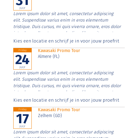
31
JULY
Lorem ipsum dolor sit amet, consectetur adipiscing
elit. Suspendisse varius enim in eros elementum
tristique. Duis cursus, mi quis viverra ornare, eros dolor
interdum nulla, ut commodo diam libero vitae erat.
Aenean faucibus nibh et justo cursus id rutrum lorem
Kies een locatie en schrijf je in voor jouw proefrit
imperdiet. Nunc ut sem vitae risus tristique posuere.
Kawasaki Promo Tour
Friday
24
Almere (FL)
JULY
Lorem ipsum dolor sit amet, consectetur adipiscing
elit. Suspendisse varius enim in eros elementum
tristique. Duis cursus, mi quis viverra ornare, eros dolor
interdum nulla, ut commodo diam libero vitae erat.
Aenean faucibus nibh et justo cursus id rutrum lorem
Kies een locatie en schrijf je in voor jouw proefrit
imperdiet. Nunc ut sem vitae risus tristique posuere.
Kawasaki Promo Tour
Friday
17
Zelhem (GD)
JULY
Lorem ipsum dolor sit amet, consectetur adipiscing