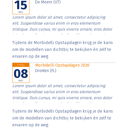
15
De Meern (UT)
MAY
Lorem ipsum dolor sit amet, consectetur adipiscing
elit. Suspendisse varius enim in eros elementum
tristique. Duis cursus, mi quis viverra ornare, eros dolor
interdum nulla, ut commodo diam libero vitae erat.
Aenean faucibus nibh et justo cursus id rutrum lorem
Tijdens de Morbidelli Opstapdagen krijg je de kans
imperdiet. Nunc ut sem vitae risus tristique posuere.
om de modellen van dichtbij te bekijken én zelf te
ervaren op de weg.
Morbidelli Opstapdagen 2026
Friday
08
Dronten (FL)
MAY
Lorem ipsum dolor sit amet, consectetur adipiscing
elit. Suspendisse varius enim in eros elementum
tristique. Duis cursus, mi quis viverra ornare, eros dolor
interdum nulla, ut commodo diam libero vitae erat.
Aenean faucibus nibh et justo cursus id rutrum lorem
Tijdens de Morbidelli Opstapdagen krijg je de kans
imperdiet. Nunc ut sem vitae risus tristique posuere.
om de modellen van dichtbij te bekijken én zelf te
ervaren op de weg.