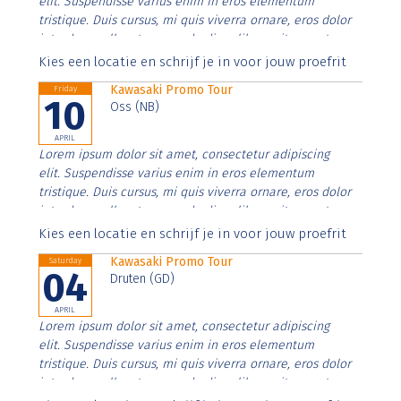
elit. Suspendisse varius enim in eros elementum
tristique. Duis cursus, mi quis viverra ornare, eros dolor
interdum nulla, ut commodo diam libero vitae erat.
Aenean faucibus nibh et justo cursus id rutrum lorem
Kies een locatie en schrijf je in voor jouw proefrit
imperdiet. Nunc ut sem vitae risus tristique posuere.
Kawasaki Promo Tour
Friday
10
Oss (NB)
APRIL
Lorem ipsum dolor sit amet, consectetur adipiscing
elit. Suspendisse varius enim in eros elementum
tristique. Duis cursus, mi quis viverra ornare, eros dolor
interdum nulla, ut commodo diam libero vitae erat.
Aenean faucibus nibh et justo cursus id rutrum lorem
Kies een locatie en schrijf je in voor jouw proefrit
imperdiet. Nunc ut sem vitae risus tristique posuere.
Kawasaki Promo Tour
Saturday
04
Druten (GD)
APRIL
Lorem ipsum dolor sit amet, consectetur adipiscing
elit. Suspendisse varius enim in eros elementum
tristique. Duis cursus, mi quis viverra ornare, eros dolor
interdum nulla, ut commodo diam libero vitae erat.