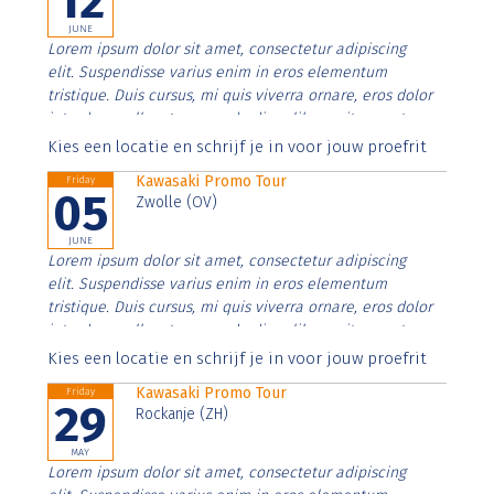
12
JUNE
Lorem ipsum dolor sit amet, consectetur adipiscing
elit. Suspendisse varius enim in eros elementum
tristique. Duis cursus, mi quis viverra ornare, eros dolor
interdum nulla, ut commodo diam libero vitae erat.
Aenean faucibus nibh et justo cursus id rutrum lorem
Kies een locatie en schrijf je in voor jouw proefrit
imperdiet. Nunc ut sem vitae risus tristique posuere.
Kawasaki Promo Tour
Friday
05
Zwolle (OV)
JUNE
Lorem ipsum dolor sit amet, consectetur adipiscing
elit. Suspendisse varius enim in eros elementum
tristique. Duis cursus, mi quis viverra ornare, eros dolor
interdum nulla, ut commodo diam libero vitae erat.
Aenean faucibus nibh et justo cursus id rutrum lorem
Kies een locatie en schrijf je in voor jouw proefrit
imperdiet. Nunc ut sem vitae risus tristique posuere.
Kawasaki Promo Tour
Friday
29
Rockanje (ZH)
MAY
Lorem ipsum dolor sit amet, consectetur adipiscing