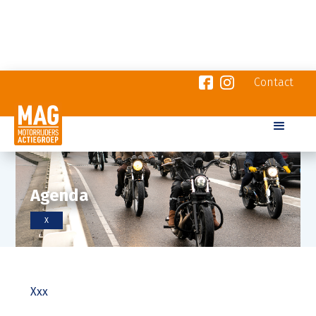
Contact
Agenda
X
Xxx