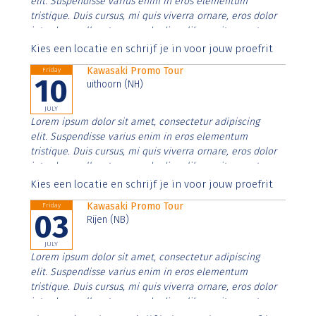
elit. Suspendisse varius enim in eros elementum
tristique. Duis cursus, mi quis viverra ornare, eros dolor
interdum nulla, ut commodo diam libero vitae erat.
Aenean faucibus nibh et justo cursus id rutrum lorem
Kies een locatie en schrijf je in voor jouw proefrit
imperdiet. Nunc ut sem vitae risus tristique posuere.
Kawasaki Promo Tour
Friday
10
uithoorn (NH)
JULY
Lorem ipsum dolor sit amet, consectetur adipiscing
elit. Suspendisse varius enim in eros elementum
tristique. Duis cursus, mi quis viverra ornare, eros dolor
interdum nulla, ut commodo diam libero vitae erat.
Aenean faucibus nibh et justo cursus id rutrum lorem
Kies een locatie en schrijf je in voor jouw proefrit
imperdiet. Nunc ut sem vitae risus tristique posuere.
Kawasaki Promo Tour
Friday
03
Rijen (NB)
JULY
Lorem ipsum dolor sit amet, consectetur adipiscing
elit. Suspendisse varius enim in eros elementum
tristique. Duis cursus, mi quis viverra ornare, eros dolor
interdum nulla, ut commodo diam libero vitae erat.