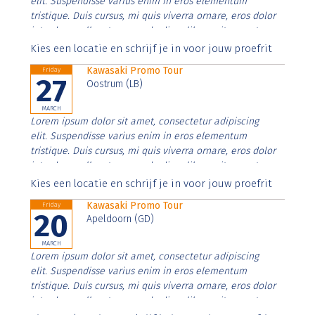
elit. Suspendisse varius enim in eros elementum
tristique. Duis cursus, mi quis viverra ornare, eros dolor
interdum nulla, ut commodo diam libero vitae erat.
Aenean faucibus nibh et justo cursus id rutrum lorem
Kies een locatie en schrijf je in voor jouw proefrit
imperdiet. Nunc ut sem vitae risus tristique posuere.
Kawasaki Promo Tour
Friday
27
Oostrum (LB)
MARCH
Lorem ipsum dolor sit amet, consectetur adipiscing
elit. Suspendisse varius enim in eros elementum
tristique. Duis cursus, mi quis viverra ornare, eros dolor
interdum nulla, ut commodo diam libero vitae erat.
Aenean faucibus nibh et justo cursus id rutrum lorem
Kies een locatie en schrijf je in voor jouw proefrit
imperdiet. Nunc ut sem vitae risus tristique posuere.
Kawasaki Promo Tour
Friday
20
Apeldoorn (GD)
MARCH
Lorem ipsum dolor sit amet, consectetur adipiscing
elit. Suspendisse varius enim in eros elementum
tristique. Duis cursus, mi quis viverra ornare, eros dolor
interdum nulla, ut commodo diam libero vitae erat.