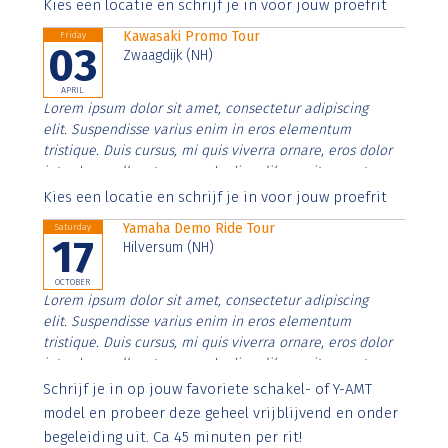
Aenean faucibus nibh et justo cursus id rutrum lorem
Kies een locatie en schrijf je in voor jouw proefrit
imperdiet. Nunc ut sem vitae risus tristique posuere.
Kawasaki Promo Tour
Friday
03
Zwaagdijk (NH)
APRIL
Lorem ipsum dolor sit amet, consectetur adipiscing
elit. Suspendisse varius enim in eros elementum
tristique. Duis cursus, mi quis viverra ornare, eros dolor
interdum nulla, ut commodo diam libero vitae erat.
Aenean faucibus nibh et justo cursus id rutrum lorem
Kies een locatie en schrijf je in voor jouw proefrit
imperdiet. Nunc ut sem vitae risus tristique posuere.
Yamaha Demo Ride Tour
Saturday
17
Hilversum (NH)
OCTOBER
Lorem ipsum dolor sit amet, consectetur adipiscing
elit. Suspendisse varius enim in eros elementum
tristique. Duis cursus, mi quis viverra ornare, eros dolor
interdum nulla, ut commodo diam libero vitae erat.
Aenean faucibus nibh et justo cursus id rutrum lorem
Schrijf je in op jouw favoriete schakel- of Y-AMT
imperdiet. Nunc ut sem vitae risus tristique posuere.
model en probeer deze geheel vrijblijvend en onder
begeleiding uit. Ca 45 minuten per rit!