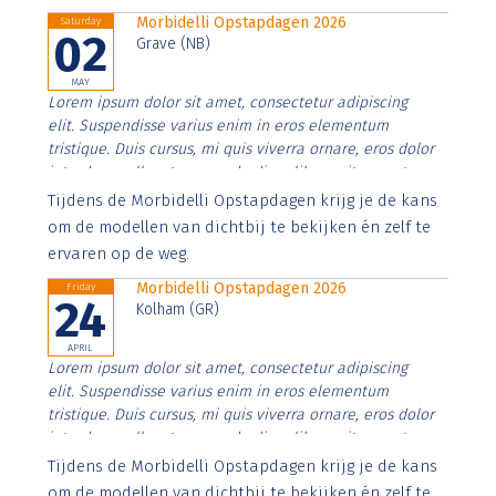
Morbidelli Opstapdagen 2026
Saturday
02
Grave (NB)
MAY
Lorem ipsum dolor sit amet, consectetur adipiscing
elit. Suspendisse varius enim in eros elementum
tristique. Duis cursus, mi quis viverra ornare, eros dolor
interdum nulla, ut commodo diam libero vitae erat.
Aenean faucibus nibh et justo cursus id rutrum lorem
Tijdens de Morbidelli Opstapdagen krijg je de kans
imperdiet. Nunc ut sem vitae risus tristique posuere.
om de modellen van dichtbij te bekijken én zelf te
ervaren op de weg.
Morbidelli Opstapdagen 2026
Friday
24
Kolham (GR)
APRIL
Lorem ipsum dolor sit amet, consectetur adipiscing
elit. Suspendisse varius enim in eros elementum
tristique. Duis cursus, mi quis viverra ornare, eros dolor
interdum nulla, ut commodo diam libero vitae erat.
Aenean faucibus nibh et justo cursus id rutrum lorem
Tijdens de Morbidelli Opstapdagen krijg je de kans
imperdiet. Nunc ut sem vitae risus tristique posuere.
om de modellen van dichtbij te bekijken én zelf te