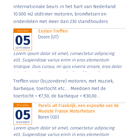
Aenean faucibus nibh et justo cursus id rutrum lorem
Internationale beurs in het hart van Nederland.
imperdiet. Nunc ut sem vitae risus tristique posuere.
10.000 m2 oldtimer motoren, bromfietsen en
onderdelen met meer dan 230 standhouders
Exoten Treffen
Saturday
05
Doorn (UT)
SEPTEMBER
Lorem ipsum dolor sit amet, consectetur adipiscing
elit. Suspendisse varius enim in eros elementum
tristique. Duis cursus, mi quis viverra ornare, eros dolor
interdum nulla, ut commodo diam libero vitae erat.
Aenean faucibus nibh et justo cursus id rutrum lorem
Treffen voor (bijzondere) motoren, met muziek,
imperdiet. Nunc ut sem vitae risus tristique posuere.
barbeque, toertocht etc..... Meedoen met de
toertocht = €7,50, de barbeque = €30,00....
Parels uit Frankrijk, een expositie van de
Thursday
05
Mooiste Franse Motorfietsen
Buren (GD)
NOVEMBER
Lorem ipsum dolor sit amet, consectetur adipiscing
elit. Suspendisse varius enim in eros elementum