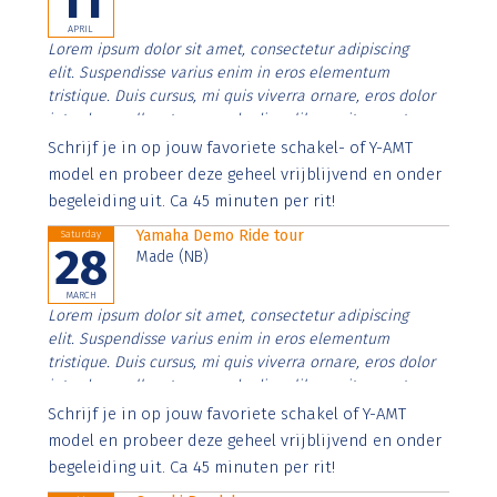
11
APRIL
Lorem ipsum dolor sit amet, consectetur adipiscing
elit. Suspendisse varius enim in eros elementum
tristique. Duis cursus, mi quis viverra ornare, eros dolor
interdum nulla, ut commodo diam libero vitae erat.
Aenean faucibus nibh et justo cursus id rutrum lorem
Schrijf je in op jouw favoriete schakel- of Y-AMT
imperdiet. Nunc ut sem vitae risus tristique posuere.
model en probeer deze geheel vrijblijvend en onder
begeleiding uit. Ca 45 minuten per rit!
Yamaha Demo Ride tour
Saturday
28
Made (NB)
MARCH
Lorem ipsum dolor sit amet, consectetur adipiscing
elit. Suspendisse varius enim in eros elementum
tristique. Duis cursus, mi quis viverra ornare, eros dolor
interdum nulla, ut commodo diam libero vitae erat.
Aenean faucibus nibh et justo cursus id rutrum lorem
Schrijf je in op jouw favoriete schakel of Y-AMT
imperdiet. Nunc ut sem vitae risus tristique posuere.
model en probeer deze geheel vrijblijvend en onder
begeleiding uit. Ca 45 minuten per rit!