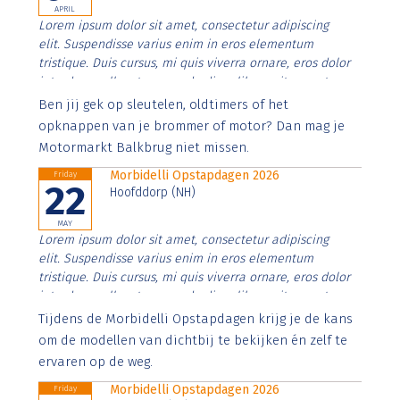
APRIL
Lorem ipsum dolor sit amet, consectetur adipiscing
elit. Suspendisse varius enim in eros elementum
tristique. Duis cursus, mi quis viverra ornare, eros dolor
interdum nulla, ut commodo diam libero vitae erat.
Aenean faucibus nibh et justo cursus id rutrum lorem
Ben jij gek op sleutelen, oldtimers of het
imperdiet. Nunc ut sem vitae risus tristique posuere.
opknappen van je brommer of motor? Dan mag je
Motormarkt Balkbrug niet missen.
Morbidelli Opstapdagen 2026
Friday
22
Hoofddorp (NH)
MAY
Lorem ipsum dolor sit amet, consectetur adipiscing
elit. Suspendisse varius enim in eros elementum
tristique. Duis cursus, mi quis viverra ornare, eros dolor
interdum nulla, ut commodo diam libero vitae erat.
Aenean faucibus nibh et justo cursus id rutrum lorem
Tijdens de Morbidelli Opstapdagen krijg je de kans
imperdiet. Nunc ut sem vitae risus tristique posuere.
om de modellen van dichtbij te bekijken én zelf te
ervaren op de weg.
Morbidelli Opstapdagen 2026
Friday