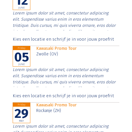
12
JUNE
Lorem ipsum dolor sit amet, consectetur adipiscing
elit. Suspendisse varius enim in eros elementum
tristique. Duis cursus, mi quis viverra ornare, eros dolor
interdum nulla, ut commodo diam libero vitae erat.
Aenean faucibus nibh et justo cursus id rutrum lorem
Kies een locatie en schrijf je in voor jouw proefrit
imperdiet. Nunc ut sem vitae risus tristique posuere.
Kawasaki Promo Tour
Friday
05
Zwolle (OV)
JUNE
Lorem ipsum dolor sit amet, consectetur adipiscing
elit. Suspendisse varius enim in eros elementum
tristique. Duis cursus, mi quis viverra ornare, eros dolor
interdum nulla, ut commodo diam libero vitae erat.
Aenean faucibus nibh et justo cursus id rutrum lorem
Kies een locatie en schrijf je in voor jouw proefrit
imperdiet. Nunc ut sem vitae risus tristique posuere.
Kawasaki Promo Tour
Friday
29
Rockanje (ZH)
MAY
Lorem ipsum dolor sit amet, consectetur adipiscing