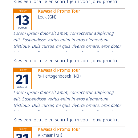
Aenean faucibus nibh et justo cursus id rutrum lorem
Kies een locatie en schrijf je in voor jouw proefrit
imperdiet. Nunc ut sem vitae risus tristique posuere.
Kawasaki Promo Tour
Friday
13
Leek (GN)
MARCH
Lorem ipsum dolor sit amet, consectetur adipiscing
elit. Suspendisse varius enim in eros elementum
tristique. Duis cursus, mi quis viverra ornare, eros dolor
interdum nulla, ut commodo diam libero vitae erat.
Aenean faucibus nibh et justo cursus id rutrum lorem
Kies een locatie en schrijf je in voor jouw proefrit
imperdiet. Nunc ut sem vitae risus tristique posuere.
Kawasaki Promo Tour
Friday
21
's-Hertogenbosch (NB)
AUGUST
Lorem ipsum dolor sit amet, consectetur adipiscing
elit. Suspendisse varius enim in eros elementum
tristique. Duis cursus, mi quis viverra ornare, eros dolor
interdum nulla, ut commodo diam libero vitae erat.
Aenean faucibus nibh et justo cursus id rutrum lorem
Kies een locatie en schrijf je in voor jouw proefrit
imperdiet. Nunc ut sem vitae risus tristique posuere.
Kawasaki Promo Tour
Friday
Alkmaar (NH)