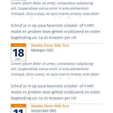
Lorem ipsum dolor sit amet, consectetur adipiscing
elit. Suspendisse varius enim in eros elementum
tristique. Duis cursus, mi quis viverra ornare, eros dolor
interdum nulla, ut commodo diam libero vitae erat.
Aenean faucibus nibh et justo cursus id rutrum lorem
Schrijf je in op jouw favoriete schakel- of Y-AMT
imperdiet. Nunc ut sem vitae risus tristique posuere.
model en probeer deze geheel vrijblijvend en onder
begeleiding uit. Ca 45 minuten per rit!
Yamaha Demo Ride Tour
Saturday
18
Nijmegen (GD)
APRIL
Lorem ipsum dolor sit amet, consectetur adipiscing
elit. Suspendisse varius enim in eros elementum
tristique. Duis cursus, mi quis viverra ornare, eros dolor
interdum nulla, ut commodo diam libero vitae erat.
Aenean faucibus nibh et justo cursus id rutrum lorem
Schrijf je in op jouw favoriete schakel- of Y-AMT
imperdiet. Nunc ut sem vitae risus tristique posuere.
model en probeer deze geheel vrijblijvend en onder
begeleiding uit. Ca 45 minuten per rit!
Yamaha Demo Ride Tour
Saturday
Amsterdam (NH)