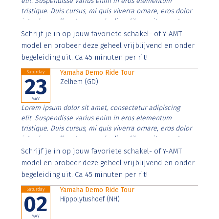
elit. Suspendisse varius enim in eros elementum
tristique. Duis cursus, mi quis viverra ornare, eros dolor
interdum nulla, ut commodo diam libero vitae erat.
Aenean faucibus nibh et justo cursus id rutrum lorem
Schrijf je in op jouw favoriete schakel- of Y-AMT
imperdiet. Nunc ut sem vitae risus tristique posuere.
model en probeer deze geheel vrijblijvend en onder
begeleiding uit. Ca 45 minuten per rit!
Yamaha Demo Ride Tour
Saturday
23
Zelhem (GD)
MAY
Lorem ipsum dolor sit amet, consectetur adipiscing
elit. Suspendisse varius enim in eros elementum
tristique. Duis cursus, mi quis viverra ornare, eros dolor
interdum nulla, ut commodo diam libero vitae erat.
Aenean faucibus nibh et justo cursus id rutrum lorem
Schrijf je in op jouw favoriete schakel- of Y-AMT
imperdiet. Nunc ut sem vitae risus tristique posuere.
model en probeer deze geheel vrijblijvend en onder
begeleiding uit. Ca 45 minuten per rit!
Yamaha Demo Ride Tour
Saturday
02
Hippolytushoef (NH)
MAY