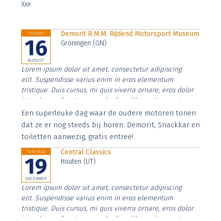
Xxx
Demorit R.M.M. Rijdend Motorsport Museum
Sunday
16
Groningen (GN)
AUGUST
Lorem ipsum dolor sit amet, consectetur adipiscing
elit. Suspendisse varius enim in eros elementum
tristique. Duis cursus, mi quis viverra ornare, eros dolor
interdum nulla, ut commodo diam libero vitae erat.
Aenean faucibus nibh et justo cursus id rutrum lorem
Een superleuke dag waar de oudere motoren tonen
imperdiet. Nunc ut sem vitae risus tristique posuere.
dat ze er nog steeds bij horen. Demorit, Snackkar en
toiletten aanwezig, gratis entree!
Central Classics
Saturday
19
Houten (UT)
DECEMBER
Lorem ipsum dolor sit amet, consectetur adipiscing
elit. Suspendisse varius enim in eros elementum
tristique. Duis cursus, mi quis viverra ornare, eros dolor
interdum nulla, ut commodo diam libero vitae erat.