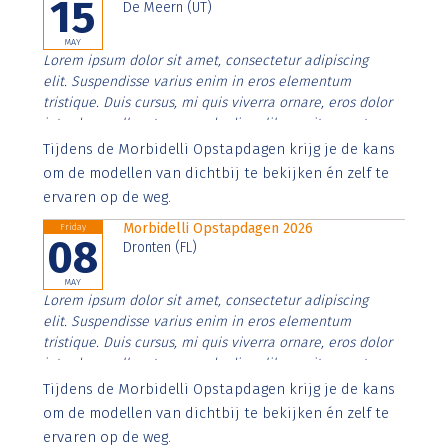
15
De Meern (UT)
MAY
Lorem ipsum dolor sit amet, consectetur adipiscing
elit. Suspendisse varius enim in eros elementum
tristique. Duis cursus, mi quis viverra ornare, eros dolor
interdum nulla, ut commodo diam libero vitae erat.
Aenean faucibus nibh et justo cursus id rutrum lorem
Tijdens de Morbidelli Opstapdagen krijg je de kans
imperdiet. Nunc ut sem vitae risus tristique posuere.
om de modellen van dichtbij te bekijken én zelf te
ervaren op de weg.
Morbidelli Opstapdagen 2026
Friday
08
Dronten (FL)
MAY
Lorem ipsum dolor sit amet, consectetur adipiscing
elit. Suspendisse varius enim in eros elementum
tristique. Duis cursus, mi quis viverra ornare, eros dolor
interdum nulla, ut commodo diam libero vitae erat.
Aenean faucibus nibh et justo cursus id rutrum lorem
Tijdens de Morbidelli Opstapdagen krijg je de kans
imperdiet. Nunc ut sem vitae risus tristique posuere.
om de modellen van dichtbij te bekijken én zelf te
ervaren op de weg.