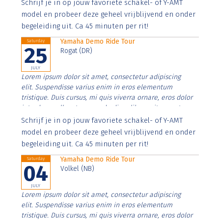
Aenean faucibus nibh et justo cursus id rutrum lorem
Schrijf je in op jouw favoriete schakel- of Y-AMT
imperdiet. Nunc ut sem vitae risus tristique posuere.
model en probeer deze geheel vrijblijvend en onder
begeleiding uit. Ca 45 minuten per rit!
Yamaha Demo Ride Tour
Saturday
25
Rogat (DR)
JULY
Lorem ipsum dolor sit amet, consectetur adipiscing
elit. Suspendisse varius enim in eros elementum
tristique. Duis cursus, mi quis viverra ornare, eros dolor
interdum nulla, ut commodo diam libero vitae erat.
Aenean faucibus nibh et justo cursus id rutrum lorem
Schrijf je in op jouw favoriete schakel- of Y-AMT
imperdiet. Nunc ut sem vitae risus tristique posuere.
model en probeer deze geheel vrijblijvend en onder
begeleiding uit. Ca 45 minuten per rit!
Yamaha Demo Ride Tour
Saturday
04
Volkel (NB)
JULY
Lorem ipsum dolor sit amet, consectetur adipiscing
elit. Suspendisse varius enim in eros elementum
tristique. Duis cursus, mi quis viverra ornare, eros dolor