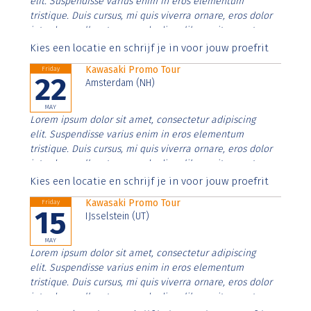
elit. Suspendisse varius enim in eros elementum
tristique. Duis cursus, mi quis viverra ornare, eros dolor
interdum nulla, ut commodo diam libero vitae erat.
Aenean faucibus nibh et justo cursus id rutrum lorem
Kies een locatie en schrijf je in voor jouw proefrit
imperdiet. Nunc ut sem vitae risus tristique posuere.
Kawasaki Promo Tour
Friday
22
Amsterdam (NH)
MAY
Lorem ipsum dolor sit amet, consectetur adipiscing
elit. Suspendisse varius enim in eros elementum
tristique. Duis cursus, mi quis viverra ornare, eros dolor
interdum nulla, ut commodo diam libero vitae erat.
Aenean faucibus nibh et justo cursus id rutrum lorem
Kies een locatie en schrijf je in voor jouw proefrit
imperdiet. Nunc ut sem vitae risus tristique posuere.
Kawasaki Promo Tour
Friday
15
IJsselstein (UT)
MAY
Lorem ipsum dolor sit amet, consectetur adipiscing
elit. Suspendisse varius enim in eros elementum
tristique. Duis cursus, mi quis viverra ornare, eros dolor
interdum nulla, ut commodo diam libero vitae erat.