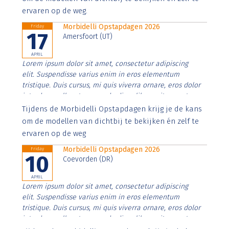
ervaren op de weg.
Morbidelli Opstapdagen 2026
Friday
17
Amersfoort (UT)
APRIL
Lorem ipsum dolor sit amet, consectetur adipiscing
elit. Suspendisse varius enim in eros elementum
tristique. Duis cursus, mi quis viverra ornare, eros dolor
interdum nulla, ut commodo diam libero vitae erat.
Aenean faucibus nibh et justo cursus id rutrum lorem
Tijdens de Morbidelli Opstapdagen krijg je de kans
imperdiet. Nunc ut sem vitae risus tristique posuere.
om de modellen van dichtbij te bekijken én zelf te
ervaren op de weg
Morbidelli Opstapdagen 2026
Friday
10
Coevorden (DR)
APRIL
Lorem ipsum dolor sit amet, consectetur adipiscing
elit. Suspendisse varius enim in eros elementum
tristique. Duis cursus, mi quis viverra ornare, eros dolor
interdum nulla, ut commodo diam libero vitae erat.