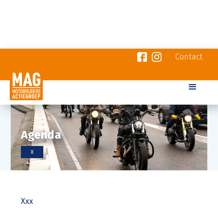
Contact
Agenda
X
Xxx