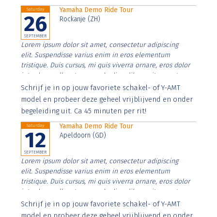
Yamaha Demo Ride Tour
Saturday
26
Rockanje (ZH)
SEPTEMBER
Lorem ipsum dolor sit amet, consectetur adipiscing
elit. Suspendisse varius enim in eros elementum
tristique. Duis cursus, mi quis viverra ornare, eros dolor
interdum nulla, ut commodo diam libero vitae erat.
Aenean faucibus nibh et justo cursus id rutrum lorem
Schrijf je in op jouw favoriete schakel- of Y-AMT
imperdiet. Nunc ut sem vitae risus tristique posuere.
model en probeer deze geheel vrijblijvend en onder
begeleiding uit. Ca 45 minuten per rit!
Yamaha Demo Ride Tour
Saturday
12
Apeldoorn (GD)
SEPTEMBER
Lorem ipsum dolor sit amet, consectetur adipiscing
elit. Suspendisse varius enim in eros elementum
tristique. Duis cursus, mi quis viverra ornare, eros dolor
interdum nulla, ut commodo diam libero vitae erat.
Aenean faucibus nibh et justo cursus id rutrum lorem
Schrijf je in op jouw favoriete schakel- of Y-AMT
imperdiet. Nunc ut sem vitae risus tristique posuere.
model en probeer deze geheel vrijblijvend en onder