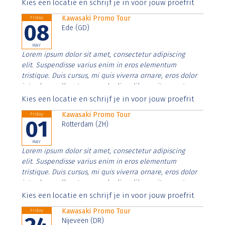
Aenean faucibus nibh et justo cursus id rutrum lorem
Kies een locatie en schrijf je in voor jouw proefrit
imperdiet. Nunc ut sem vitae risus tristique posuere.
Kawasaki Promo Tour
Friday
08
Ede (GD)
MAY
Lorem ipsum dolor sit amet, consectetur adipiscing
elit. Suspendisse varius enim in eros elementum
tristique. Duis cursus, mi quis viverra ornare, eros dolor
interdum nulla, ut commodo diam libero vitae erat.
Aenean faucibus nibh et justo cursus id rutrum lorem
Kies een locatie en schrijf je in voor jouw proefrit
imperdiet. Nunc ut sem vitae risus tristique posuere.
Kawasaki Promo Tour
Friday
01
Rotterdam (ZH)
MAY
Lorem ipsum dolor sit amet, consectetur adipiscing
elit. Suspendisse varius enim in eros elementum
tristique. Duis cursus, mi quis viverra ornare, eros dolor
interdum nulla, ut commodo diam libero vitae erat.
Aenean faucibus nibh et justo cursus id rutrum lorem
Kies een locatie en schrijf je in voor jouw proefrit
imperdiet. Nunc ut sem vitae risus tristique posuere.
Kawasaki Promo Tour
Friday
Nijeveen (DR)