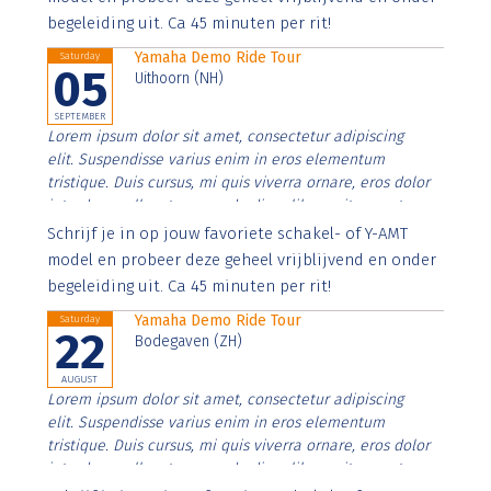
begeleiding uit. Ca 45 minuten per rit!
Yamaha Demo Ride Tour
Saturday
05
Uithoorn (NH)
SEPTEMBER
Lorem ipsum dolor sit amet, consectetur adipiscing
elit. Suspendisse varius enim in eros elementum
tristique. Duis cursus, mi quis viverra ornare, eros dolor
interdum nulla, ut commodo diam libero vitae erat.
Aenean faucibus nibh et justo cursus id rutrum lorem
Schrijf je in op jouw favoriete schakel- of Y-AMT
imperdiet. Nunc ut sem vitae risus tristique posuere.
model en probeer deze geheel vrijblijvend en onder
begeleiding uit. Ca 45 minuten per rit!
Yamaha Demo Ride Tour
Saturday
22
Bodegaven (ZH)
AUGUST
Lorem ipsum dolor sit amet, consectetur adipiscing
elit. Suspendisse varius enim in eros elementum
tristique. Duis cursus, mi quis viverra ornare, eros dolor
interdum nulla, ut commodo diam libero vitae erat.