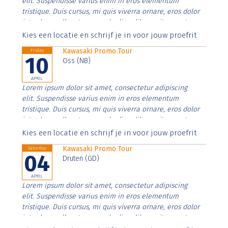
elit. Suspendisse varius enim in eros elementum
tristique. Duis cursus, mi quis viverra ornare, eros dolor
interdum nulla, ut commodo diam libero vitae erat.
Aenean faucibus nibh et justo cursus id rutrum lorem
Kies een locatie en schrijf je in voor jouw proefrit
imperdiet. Nunc ut sem vitae risus tristique posuere.
Kawasaki Promo Tour
Friday
10
Oss (NB)
APRIL
Lorem ipsum dolor sit amet, consectetur adipiscing
elit. Suspendisse varius enim in eros elementum
tristique. Duis cursus, mi quis viverra ornare, eros dolor
interdum nulla, ut commodo diam libero vitae erat.
Aenean faucibus nibh et justo cursus id rutrum lorem
Kies een locatie en schrijf je in voor jouw proefrit
imperdiet. Nunc ut sem vitae risus tristique posuere.
Kawasaki Promo Tour
Saturday
04
Druten (GD)
APRIL
Lorem ipsum dolor sit amet, consectetur adipiscing
elit. Suspendisse varius enim in eros elementum
tristique. Duis cursus, mi quis viverra ornare, eros dolor
interdum nulla, ut commodo diam libero vitae erat.