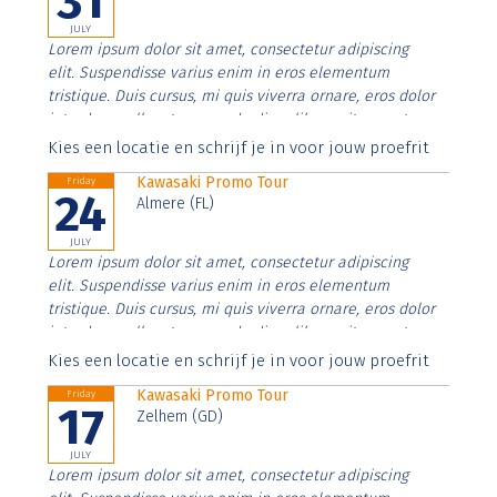
31
JULY
Lorem ipsum dolor sit amet, consectetur adipiscing
elit. Suspendisse varius enim in eros elementum
tristique. Duis cursus, mi quis viverra ornare, eros dolor
interdum nulla, ut commodo diam libero vitae erat.
Aenean faucibus nibh et justo cursus id rutrum lorem
Kies een locatie en schrijf je in voor jouw proefrit
imperdiet. Nunc ut sem vitae risus tristique posuere.
Kawasaki Promo Tour
Friday
24
Almere (FL)
JULY
Lorem ipsum dolor sit amet, consectetur adipiscing
elit. Suspendisse varius enim in eros elementum
tristique. Duis cursus, mi quis viverra ornare, eros dolor
interdum nulla, ut commodo diam libero vitae erat.
Aenean faucibus nibh et justo cursus id rutrum lorem
Kies een locatie en schrijf je in voor jouw proefrit
imperdiet. Nunc ut sem vitae risus tristique posuere.
Kawasaki Promo Tour
Friday
17
Zelhem (GD)
JULY
Lorem ipsum dolor sit amet, consectetur adipiscing