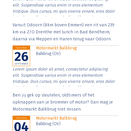
elit. Suspendisse varius enim in eros elementum
tristique. Duis cursus, mi quis viverra ornare, eros dolor
interdum nulla, ut commodo diam libero vitae erat.
Aenean faucibus nibh et justo cursus id rutrum lorem
Vanuit Odoorn (8km boven Emmen) een rit van 239
imperdiet. Nunc ut sem vitae risus tristique posuere.
km via Z/O Drenthe met lunch in Bad Bendheim,
daarna via Meppen en Haren terug naar Odoorn.
Motormarkt Balkbrug
Saturday
26
Balkbrug (OV)
SEPTEMBER
Lorem ipsum dolor sit amet, consectetur adipiscing
elit. Suspendisse varius enim in eros elementum
tristique. Duis cursus, mi quis viverra ornare, eros dolor
interdum nulla, ut commodo diam libero vitae erat.
Aenean faucibus nibh et justo cursus id rutrum lorem
Ben jij gek op sleutelen, oldtimers of het
imperdiet. Nunc ut sem vitae risus tristique posuere.
opknappen van je brommer of motor? Dan mag je
Motormarkt Balkbrug niet missen.
Motormarkt Balkbrug
Saturday
04
Balkbrug (OV)