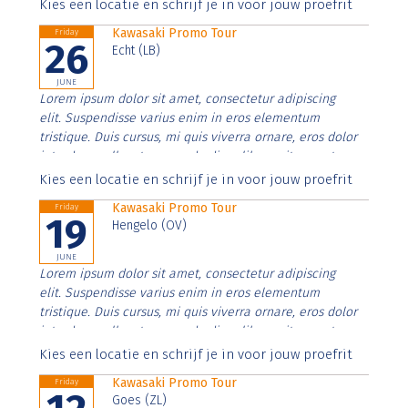
Aenean faucibus nibh et justo cursus id rutrum lorem
Kies een locatie en schrijf je in voor jouw proefrit
imperdiet. Nunc ut sem vitae risus tristique posuere.
Kawasaki Promo Tour
Friday
26
Echt (LB)
JUNE
Lorem ipsum dolor sit amet, consectetur adipiscing
elit. Suspendisse varius enim in eros elementum
tristique. Duis cursus, mi quis viverra ornare, eros dolor
interdum nulla, ut commodo diam libero vitae erat.
Aenean faucibus nibh et justo cursus id rutrum lorem
Kies een locatie en schrijf je in voor jouw proefrit
imperdiet. Nunc ut sem vitae risus tristique posuere.
Kawasaki Promo Tour
Friday
19
Hengelo (OV)
JUNE
Lorem ipsum dolor sit amet, consectetur adipiscing
elit. Suspendisse varius enim in eros elementum
tristique. Duis cursus, mi quis viverra ornare, eros dolor
interdum nulla, ut commodo diam libero vitae erat.
Aenean faucibus nibh et justo cursus id rutrum lorem
Kies een locatie en schrijf je in voor jouw proefrit
imperdiet. Nunc ut sem vitae risus tristique posuere.
Kawasaki Promo Tour
Friday
Goes (ZL)