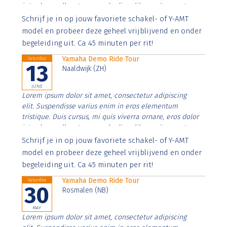
interdum nulla, ut commodo diam libero vitae erat.
Aenean faucibus nibh et justo cursus id rutrum lorem
Schrijf je in op jouw favoriete schakel- of Y-AMT
imperdiet. Nunc ut sem vitae risus tristique posuere.
model en probeer deze geheel vrijblijvend en onder
begeleiding uit. Ca 45 minuten per rit!
Yamaha Demo Ride Tour
Saturday
13
Naaldwijk (ZH)
JUNE
Lorem ipsum dolor sit amet, consectetur adipiscing
elit. Suspendisse varius enim in eros elementum
tristique. Duis cursus, mi quis viverra ornare, eros dolor
interdum nulla, ut commodo diam libero vitae erat.
Aenean faucibus nibh et justo cursus id rutrum lorem
Schrijf je in op jouw favoriete schakel- of Y-AMT
imperdiet. Nunc ut sem vitae risus tristique posuere.
model en probeer deze geheel vrijblijvend en onder
begeleiding uit. Ca 45 minuten per rit!
Yamaha Demo Ride Tour
Saturday
30
Rosmalen (NB)
MAY
Lorem ipsum dolor sit amet, consectetur adipiscing