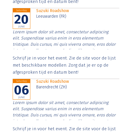
afgesproken tijd en datum bent!
Suzuki Roadshow
Saturday
20
Leeuwarden (FR)
JUNE
Lorem ipsum dolor sit amet, consectetur adipiscing
elit. Suspendisse varius enim in eros elementum
tristique. Duis cursus, mi quis viverra ornare, eros dolor
interdum nulla, ut commodo diam libero vitae erat.
Aenean faucibus nibh et justo cursus id rutrum lorem
Schrijf je in voor het event. Zie de site voor de lijst
imperdiet. Nunc ut sem vitae risus tristique posuere.
met beschikbare modellen. Zorg dat je er op de
afgesproken tijd en datum bent!
Suzuki Roadshow
Saturday
06
Barendrecht (ZH)
JUNE
Lorem ipsum dolor sit amet, consectetur adipiscing
elit. Suspendisse varius enim in eros elementum
tristique. Duis cursus, mi quis viverra ornare, eros dolor
interdum nulla, ut commodo diam libero vitae erat.
Aenean faucibus nibh et justo cursus id rutrum lorem
Schrijf je in voor het event. Zie de site voor de lijst