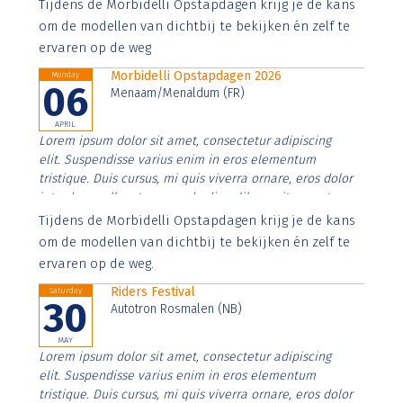
Aenean faucibus nibh et justo cursus id rutrum lorem
Tijdens de Morbidelli Opstapdagen krijg je de kans
imperdiet. Nunc ut sem vitae risus tristique posuere.
om de modellen van dichtbij te bekijken én zelf te
ervaren op de weg
Morbidelli Opstapdagen 2026
Monday
06
Menaam/Menaldum (FR)
APRIL
Lorem ipsum dolor sit amet, consectetur adipiscing
elit. Suspendisse varius enim in eros elementum
tristique. Duis cursus, mi quis viverra ornare, eros dolor
interdum nulla, ut commodo diam libero vitae erat.
Aenean faucibus nibh et justo cursus id rutrum lorem
Tijdens de Morbidelli Opstapdagen krijg je de kans
imperdiet. Nunc ut sem vitae risus tristique posuere.
om de modellen van dichtbij te bekijken én zelf te
ervaren op de weg.
Riders Festival
Saturday
30
Autotron Rosmalen (NB)
MAY
Lorem ipsum dolor sit amet, consectetur adipiscing
elit. Suspendisse varius enim in eros elementum
tristique. Duis cursus, mi quis viverra ornare, eros dolor