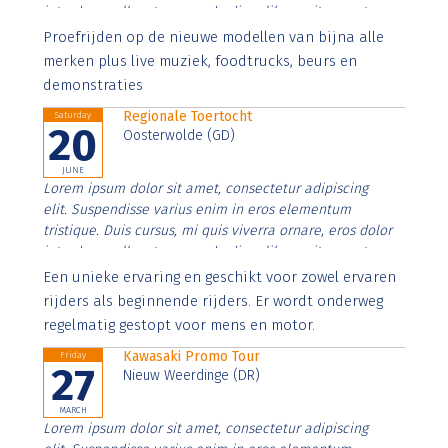
interdum nulla, ut commodo diam libero vitae erat.
Aenean faucibus nibh et justo cursus id rutrum lorem
Proefrijden op de nieuwe modellen van bijna alle
imperdiet. Nunc ut sem vitae risus tristique posuere.
merken plus live muziek, foodtrucks, beurs en
demonstraties
Regionale Toertocht
Saturday
20
Oosterwolde (GD)
JUNE
Lorem ipsum dolor sit amet, consectetur adipiscing
elit. Suspendisse varius enim in eros elementum
tristique. Duis cursus, mi quis viverra ornare, eros dolor
interdum nulla, ut commodo diam libero vitae erat.
Aenean faucibus nibh et justo cursus id rutrum lorem
Een unieke ervaring en geschikt voor zowel ervaren
imperdiet. Nunc ut sem vitae risus tristique posuere.
rijders als beginnende rijders. Er wordt onderweg
regelmatig gestopt voor mens en motor.
Kawasaki Promo Tour
Friday
27
Nieuw Weerdinge (DR)
MARCH
Lorem ipsum dolor sit amet, consectetur adipiscing