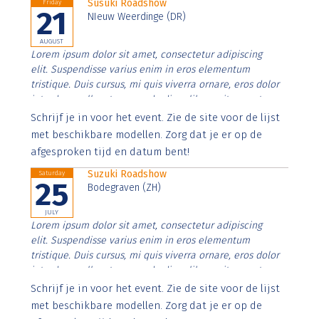
Susuki Roadshow
Friday
21
NIeuw Weerdinge (DR)
AUGUST
Lorem ipsum dolor sit amet, consectetur adipiscing
elit. Suspendisse varius enim in eros elementum
tristique. Duis cursus, mi quis viverra ornare, eros dolor
interdum nulla, ut commodo diam libero vitae erat.
Aenean faucibus nibh et justo cursus id rutrum lorem
Schrijf je in voor het event. Zie de site voor de lijst
imperdiet. Nunc ut sem vitae risus tristique posuere.
met beschikbare modellen. Zorg dat je er op de
afgesproken tijd en datum bent!
Suzuki Roadshow
Saturday
25
Bodegraven (ZH)
JULY
Lorem ipsum dolor sit amet, consectetur adipiscing
elit. Suspendisse varius enim in eros elementum
tristique. Duis cursus, mi quis viverra ornare, eros dolor
interdum nulla, ut commodo diam libero vitae erat.
Aenean faucibus nibh et justo cursus id rutrum lorem
Schrijf je in voor het event. Zie de site voor de lijst
imperdiet. Nunc ut sem vitae risus tristique posuere.
met beschikbare modellen. Zorg dat je er op de