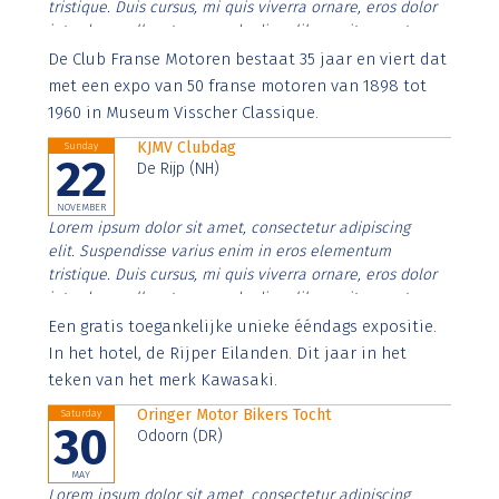
tristique. Duis cursus, mi quis viverra ornare, eros dolor
interdum nulla, ut commodo diam libero vitae erat.
Aenean faucibus nibh et justo cursus id rutrum lorem
De Club Franse Motoren bestaat 35 jaar en viert dat
imperdiet. Nunc ut sem vitae risus tristique posuere.
met een expo van 50 franse motoren van 1898 tot
1960 in Museum Visscher Classique.
KJMV Clubdag
Sunday
22
De Rijp (NH)
NOVEMBER
Lorem ipsum dolor sit amet, consectetur adipiscing
elit. Suspendisse varius enim in eros elementum
tristique. Duis cursus, mi quis viverra ornare, eros dolor
interdum nulla, ut commodo diam libero vitae erat.
Aenean faucibus nibh et justo cursus id rutrum lorem
Een gratis toegankelijke unieke ééndags expositie.
imperdiet. Nunc ut sem vitae risus tristique posuere.
In het hotel, de Rijper Eilanden. Dit jaar in het
teken van het merk Kawasaki.
Oringer Motor Bikers Tocht
Saturday
30
Odoorn (DR)
MAY
Lorem ipsum dolor sit amet, consectetur adipiscing