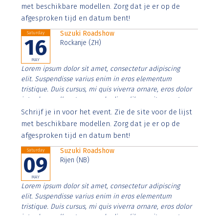
imperdiet. Nunc ut sem vitae risus tristique posuere.
met beschikbare modellen. Zorg dat je er op de
afgesproken tijd en datum bent!
Suzuki Roadshow
Saturday
16
Rockanje (ZH)
MAY
Lorem ipsum dolor sit amet, consectetur adipiscing
elit. Suspendisse varius enim in eros elementum
tristique. Duis cursus, mi quis viverra ornare, eros dolor
interdum nulla, ut commodo diam libero vitae erat.
Aenean faucibus nibh et justo cursus id rutrum lorem
Schrijf je in voor het event. Zie de site voor de lijst
imperdiet. Nunc ut sem vitae risus tristique posuere.
met beschikbare modellen. Zorg dat je er op de
afgesproken tijd en datum bent!
Suzuki Roadshow
Saturday
09
Rijen (NB)
MAY
Lorem ipsum dolor sit amet, consectetur adipiscing
elit. Suspendisse varius enim in eros elementum
tristique. Duis cursus, mi quis viverra ornare, eros dolor
interdum nulla, ut commodo diam libero vitae erat.