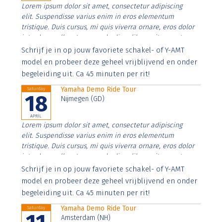
Lorem ipsum dolor sit amet, consectetur adipiscing
elit. Suspendisse varius enim in eros elementum
tristique. Duis cursus, mi quis viverra ornare, eros dolor
interdum nulla, ut commodo diam libero vitae erat.
Aenean faucibus nibh et justo cursus id rutrum lorem
Schrijf je in op jouw favoriete schakel- of Y-AMT
imperdiet. Nunc ut sem vitae risus tristique posuere.
model en probeer deze geheel vrijblijvend en onder
begeleiding uit. Ca 45 minuten per rit!
Yamaha Demo Ride Tour
Saturday
18
Nijmegen (GD)
APRIL
Lorem ipsum dolor sit amet, consectetur adipiscing
elit. Suspendisse varius enim in eros elementum
tristique. Duis cursus, mi quis viverra ornare, eros dolor
interdum nulla, ut commodo diam libero vitae erat.
Aenean faucibus nibh et justo cursus id rutrum lorem
Schrijf je in op jouw favoriete schakel- of Y-AMT
imperdiet. Nunc ut sem vitae risus tristique posuere.
model en probeer deze geheel vrijblijvend en onder
begeleiding uit. Ca 45 minuten per rit!
Yamaha Demo Ride Tour
Saturday
Amsterdam (NH)