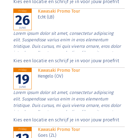
Aenean faucibus nibh et justo cursus id rutrum lorem
Kies een locatie en schrijf je in voor jouw proefrit
imperdiet. Nunc ut sem vitae risus tristique posuere.
Kawasaki Promo Tour
Friday
26
Echt (LB)
JUNE
Lorem ipsum dolor sit amet, consectetur adipiscing
elit. Suspendisse varius enim in eros elementum
tristique. Duis cursus, mi quis viverra ornare, eros dolor
interdum nulla, ut commodo diam libero vitae erat.
Aenean faucibus nibh et justo cursus id rutrum lorem
Kies een locatie en schrijf je in voor jouw proefrit
imperdiet. Nunc ut sem vitae risus tristique posuere.
Kawasaki Promo Tour
Friday
19
Hengelo (OV)
JUNE
Lorem ipsum dolor sit amet, consectetur adipiscing
elit. Suspendisse varius enim in eros elementum
tristique. Duis cursus, mi quis viverra ornare, eros dolor
interdum nulla, ut commodo diam libero vitae erat.
Aenean faucibus nibh et justo cursus id rutrum lorem
Kies een locatie en schrijf je in voor jouw proefrit
imperdiet. Nunc ut sem vitae risus tristique posuere.
Kawasaki Promo Tour
Friday
Goes (ZL)