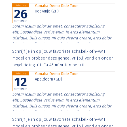
Yamaha Demo Ride Tour
Saturday
26
Rockanje (ZH)
SEPTEMBER
Lorem ipsum dolor sit amet, consectetur adipiscing
elit. Suspendisse varius enim in eros elementum
tristique. Duis cursus, mi quis viverra ornare, eros dolor
interdum nulla, ut commodo diam libero vitae erat.
Aenean faucibus nibh et justo cursus id rutrum lorem
Schrijf je in op jouw favoriete schakel- of Y-AMT
imperdiet. Nunc ut sem vitae risus tristique posuere.
model en probeer deze geheel vrijblijvend en onder
begeleiding uit. Ca 45 minuten per rit!
Yamaha Demo Ride Tour
Saturday
12
Apeldoorn (GD)
SEPTEMBER
Lorem ipsum dolor sit amet, consectetur adipiscing
elit. Suspendisse varius enim in eros elementum
tristique. Duis cursus, mi quis viverra ornare, eros dolor
interdum nulla, ut commodo diam libero vitae erat.
Aenean faucibus nibh et justo cursus id rutrum lorem
Schrijf je in op jouw favoriete schakel- of Y-AMT
imperdiet. Nunc ut sem vitae risus tristique posuere.
model en probeer deze geheel vrijblijvend en onder