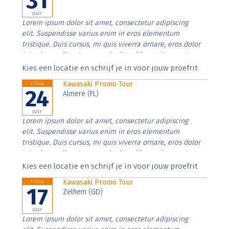
31
JULY
Lorem ipsum dolor sit amet, consectetur adipiscing
elit. Suspendisse varius enim in eros elementum
tristique. Duis cursus, mi quis viverra ornare, eros dolor
interdum nulla, ut commodo diam libero vitae erat.
Aenean faucibus nibh et justo cursus id rutrum lorem
Kies een locatie en schrijf je in voor jouw proefrit
imperdiet. Nunc ut sem vitae risus tristique posuere.
Kawasaki Promo Tour
Friday
24
Almere (FL)
JULY
Lorem ipsum dolor sit amet, consectetur adipiscing
elit. Suspendisse varius enim in eros elementum
tristique. Duis cursus, mi quis viverra ornare, eros dolor
interdum nulla, ut commodo diam libero vitae erat.
Aenean faucibus nibh et justo cursus id rutrum lorem
Kies een locatie en schrijf je in voor jouw proefrit
imperdiet. Nunc ut sem vitae risus tristique posuere.
Kawasaki Promo Tour
Friday
17
Zelhem (GD)
JULY
Lorem ipsum dolor sit amet, consectetur adipiscing