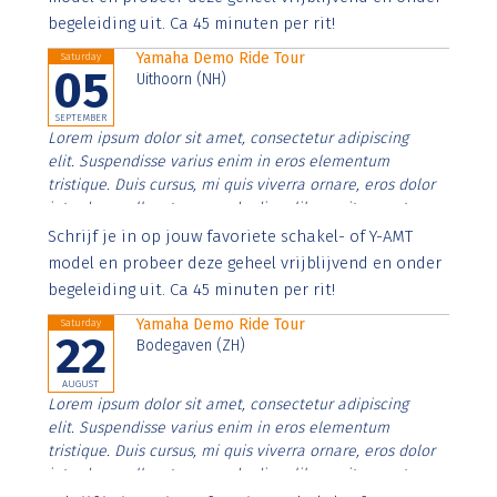
begeleiding uit. Ca 45 minuten per rit!
Yamaha Demo Ride Tour
Saturday
05
Uithoorn (NH)
SEPTEMBER
Lorem ipsum dolor sit amet, consectetur adipiscing
elit. Suspendisse varius enim in eros elementum
tristique. Duis cursus, mi quis viverra ornare, eros dolor
interdum nulla, ut commodo diam libero vitae erat.
Aenean faucibus nibh et justo cursus id rutrum lorem
Schrijf je in op jouw favoriete schakel- of Y-AMT
imperdiet. Nunc ut sem vitae risus tristique posuere.
model en probeer deze geheel vrijblijvend en onder
begeleiding uit. Ca 45 minuten per rit!
Yamaha Demo Ride Tour
Saturday
22
Bodegaven (ZH)
AUGUST
Lorem ipsum dolor sit amet, consectetur adipiscing
elit. Suspendisse varius enim in eros elementum
tristique. Duis cursus, mi quis viverra ornare, eros dolor
interdum nulla, ut commodo diam libero vitae erat.