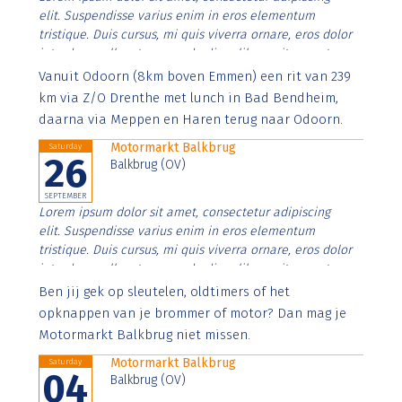
elit. Suspendisse varius enim in eros elementum
tristique. Duis cursus, mi quis viverra ornare, eros dolor
interdum nulla, ut commodo diam libero vitae erat.
Aenean faucibus nibh et justo cursus id rutrum lorem
Vanuit Odoorn (8km boven Emmen) een rit van 239
imperdiet. Nunc ut sem vitae risus tristique posuere.
km via Z/O Drenthe met lunch in Bad Bendheim,
daarna via Meppen en Haren terug naar Odoorn.
Motormarkt Balkbrug
Saturday
26
Balkbrug (OV)
SEPTEMBER
Lorem ipsum dolor sit amet, consectetur adipiscing
elit. Suspendisse varius enim in eros elementum
tristique. Duis cursus, mi quis viverra ornare, eros dolor
interdum nulla, ut commodo diam libero vitae erat.
Aenean faucibus nibh et justo cursus id rutrum lorem
Ben jij gek op sleutelen, oldtimers of het
imperdiet. Nunc ut sem vitae risus tristique posuere.
opknappen van je brommer of motor? Dan mag je
Motormarkt Balkbrug niet missen.
Motormarkt Balkbrug
Saturday
04
Balkbrug (OV)