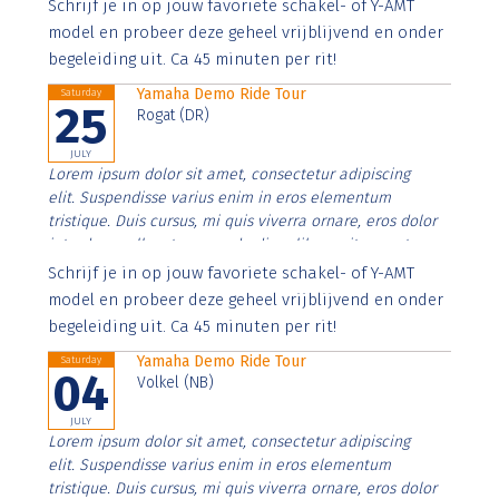
Aenean faucibus nibh et justo cursus id rutrum lorem
Schrijf je in op jouw favoriete schakel- of Y-AMT
imperdiet. Nunc ut sem vitae risus tristique posuere.
model en probeer deze geheel vrijblijvend en onder
begeleiding uit. Ca 45 minuten per rit!
Yamaha Demo Ride Tour
Saturday
25
Rogat (DR)
JULY
Lorem ipsum dolor sit amet, consectetur adipiscing
elit. Suspendisse varius enim in eros elementum
tristique. Duis cursus, mi quis viverra ornare, eros dolor
interdum nulla, ut commodo diam libero vitae erat.
Aenean faucibus nibh et justo cursus id rutrum lorem
Schrijf je in op jouw favoriete schakel- of Y-AMT
imperdiet. Nunc ut sem vitae risus tristique posuere.
model en probeer deze geheel vrijblijvend en onder
begeleiding uit. Ca 45 minuten per rit!
Yamaha Demo Ride Tour
Saturday
04
Volkel (NB)
JULY
Lorem ipsum dolor sit amet, consectetur adipiscing
elit. Suspendisse varius enim in eros elementum
tristique. Duis cursus, mi quis viverra ornare, eros dolor