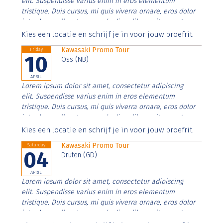
elit. Suspendisse varius enim in eros elementum
tristique. Duis cursus, mi quis viverra ornare, eros dolor
interdum nulla, ut commodo diam libero vitae erat.
Aenean faucibus nibh et justo cursus id rutrum lorem
Kies een locatie en schrijf je in voor jouw proefrit
imperdiet. Nunc ut sem vitae risus tristique posuere.
Kawasaki Promo Tour
Friday
10
Oss (NB)
APRIL
Lorem ipsum dolor sit amet, consectetur adipiscing
elit. Suspendisse varius enim in eros elementum
tristique. Duis cursus, mi quis viverra ornare, eros dolor
interdum nulla, ut commodo diam libero vitae erat.
Aenean faucibus nibh et justo cursus id rutrum lorem
Kies een locatie en schrijf je in voor jouw proefrit
imperdiet. Nunc ut sem vitae risus tristique posuere.
Kawasaki Promo Tour
Saturday
04
Druten (GD)
APRIL
Lorem ipsum dolor sit amet, consectetur adipiscing
elit. Suspendisse varius enim in eros elementum
tristique. Duis cursus, mi quis viverra ornare, eros dolor
interdum nulla, ut commodo diam libero vitae erat.