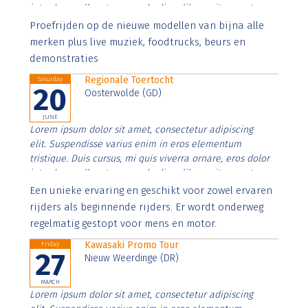
interdum nulla, ut commodo diam libero vitae erat.
Aenean faucibus nibh et justo cursus id rutrum lorem
Proefrijden op de nieuwe modellen van bijna alle
imperdiet. Nunc ut sem vitae risus tristique posuere.
merken plus live muziek, foodtrucks, beurs en
demonstraties
Regionale Toertocht
Saturday
20
Oosterwolde (GD)
JUNE
Lorem ipsum dolor sit amet, consectetur adipiscing
elit. Suspendisse varius enim in eros elementum
tristique. Duis cursus, mi quis viverra ornare, eros dolor
interdum nulla, ut commodo diam libero vitae erat.
Aenean faucibus nibh et justo cursus id rutrum lorem
Een unieke ervaring en geschikt voor zowel ervaren
imperdiet. Nunc ut sem vitae risus tristique posuere.
rijders als beginnende rijders. Er wordt onderweg
regelmatig gestopt voor mens en motor.
Kawasaki Promo Tour
Friday
27
Nieuw Weerdinge (DR)
MARCH
Lorem ipsum dolor sit amet, consectetur adipiscing