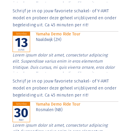
interdum nulla, ut commodo diam libero vitae erat.
Aenean faucibus nibh et justo cursus id rutrum lorem
Schrijf je in op jouw favoriete schakel- of Y-AMT
imperdiet. Nunc ut sem vitae risus tristique posuere.
model en probeer deze geheel vrijblijvend en onder
begeleiding uit. Ca 45 minuten per rit!
Yamaha Demo Ride Tour
Saturday
13
Naaldwijk (ZH)
JUNE
Lorem ipsum dolor sit amet, consectetur adipiscing
elit. Suspendisse varius enim in eros elementum
tristique. Duis cursus, mi quis viverra ornare, eros dolor
interdum nulla, ut commodo diam libero vitae erat.
Aenean faucibus nibh et justo cursus id rutrum lorem
Schrijf je in op jouw favoriete schakel- of Y-AMT
imperdiet. Nunc ut sem vitae risus tristique posuere.
model en probeer deze geheel vrijblijvend en onder
begeleiding uit. Ca 45 minuten per rit!
Yamaha Demo Ride Tour
Saturday
30
Rosmalen (NB)
MAY
Lorem ipsum dolor sit amet, consectetur adipiscing