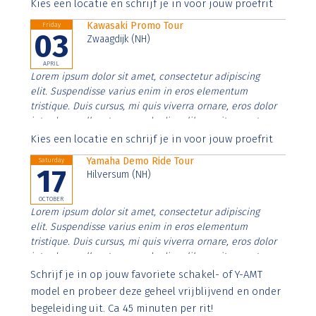
Aenean faucibus nibh et justo cursus id rutrum lorem
Kies een locatie en schrijf je in voor jouw proefrit
imperdiet. Nunc ut sem vitae risus tristique posuere.
Kawasaki Promo Tour
Friday
03
Zwaagdijk (NH)
APRIL
Lorem ipsum dolor sit amet, consectetur adipiscing
elit. Suspendisse varius enim in eros elementum
tristique. Duis cursus, mi quis viverra ornare, eros dolor
interdum nulla, ut commodo diam libero vitae erat.
Aenean faucibus nibh et justo cursus id rutrum lorem
Kies een locatie en schrijf je in voor jouw proefrit
imperdiet. Nunc ut sem vitae risus tristique posuere.
Yamaha Demo Ride Tour
Saturday
17
Hilversum (NH)
OCTOBER
Lorem ipsum dolor sit amet, consectetur adipiscing
elit. Suspendisse varius enim in eros elementum
tristique. Duis cursus, mi quis viverra ornare, eros dolor
interdum nulla, ut commodo diam libero vitae erat.
Aenean faucibus nibh et justo cursus id rutrum lorem
Schrijf je in op jouw favoriete schakel- of Y-AMT
imperdiet. Nunc ut sem vitae risus tristique posuere.
model en probeer deze geheel vrijblijvend en onder
begeleiding uit. Ca 45 minuten per rit!