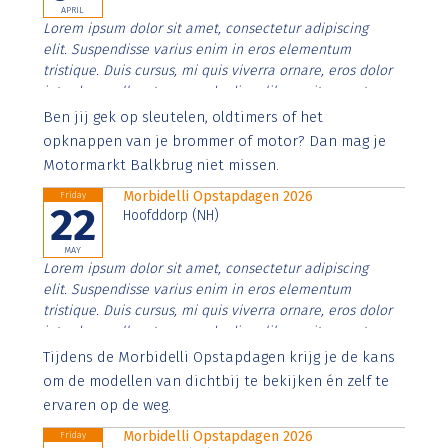
APRIL
Lorem ipsum dolor sit amet, consectetur adipiscing
elit. Suspendisse varius enim in eros elementum
tristique. Duis cursus, mi quis viverra ornare, eros dolor
interdum nulla, ut commodo diam libero vitae erat.
Aenean faucibus nibh et justo cursus id rutrum lorem
Ben jij gek op sleutelen, oldtimers of het
imperdiet. Nunc ut sem vitae risus tristique posuere.
opknappen van je brommer of motor? Dan mag je
Motormarkt Balkbrug niet missen.
Morbidelli Opstapdagen 2026
Friday
22
Hoofddorp (NH)
MAY
Lorem ipsum dolor sit amet, consectetur adipiscing
elit. Suspendisse varius enim in eros elementum
tristique. Duis cursus, mi quis viverra ornare, eros dolor
interdum nulla, ut commodo diam libero vitae erat.
Aenean faucibus nibh et justo cursus id rutrum lorem
Tijdens de Morbidelli Opstapdagen krijg je de kans
imperdiet. Nunc ut sem vitae risus tristique posuere.
om de modellen van dichtbij te bekijken én zelf te
ervaren op de weg.
Morbidelli Opstapdagen 2026
Friday