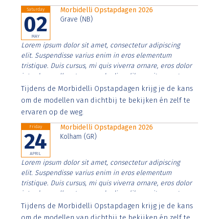
Morbidelli Opstapdagen 2026
Saturday
02
Grave (NB)
MAY
Lorem ipsum dolor sit amet, consectetur adipiscing
elit. Suspendisse varius enim in eros elementum
tristique. Duis cursus, mi quis viverra ornare, eros dolor
interdum nulla, ut commodo diam libero vitae erat.
Aenean faucibus nibh et justo cursus id rutrum lorem
Tijdens de Morbidelli Opstapdagen krijg je de kans
imperdiet. Nunc ut sem vitae risus tristique posuere.
om de modellen van dichtbij te bekijken én zelf te
ervaren op de weg.
Morbidelli Opstapdagen 2026
Friday
24
Kolham (GR)
APRIL
Lorem ipsum dolor sit amet, consectetur adipiscing
elit. Suspendisse varius enim in eros elementum
tristique. Duis cursus, mi quis viverra ornare, eros dolor
interdum nulla, ut commodo diam libero vitae erat.
Aenean faucibus nibh et justo cursus id rutrum lorem
Tijdens de Morbidelli Opstapdagen krijg je de kans
imperdiet. Nunc ut sem vitae risus tristique posuere.
om de modellen van dichtbij te bekijken én zelf te