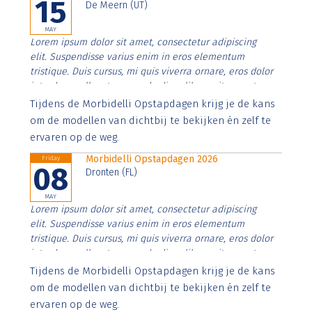
15
De Meern (UT)
MAY
Lorem ipsum dolor sit amet, consectetur adipiscing
elit. Suspendisse varius enim in eros elementum
tristique. Duis cursus, mi quis viverra ornare, eros dolor
interdum nulla, ut commodo diam libero vitae erat.
Aenean faucibus nibh et justo cursus id rutrum lorem
Tijdens de Morbidelli Opstapdagen krijg je de kans
imperdiet. Nunc ut sem vitae risus tristique posuere.
om de modellen van dichtbij te bekijken én zelf te
ervaren op de weg.
Morbidelli Opstapdagen 2026
Friday
08
Dronten (FL)
MAY
Lorem ipsum dolor sit amet, consectetur adipiscing
elit. Suspendisse varius enim in eros elementum
tristique. Duis cursus, mi quis viverra ornare, eros dolor
interdum nulla, ut commodo diam libero vitae erat.
Aenean faucibus nibh et justo cursus id rutrum lorem
Tijdens de Morbidelli Opstapdagen krijg je de kans
imperdiet. Nunc ut sem vitae risus tristique posuere.
om de modellen van dichtbij te bekijken én zelf te
ervaren op de weg.