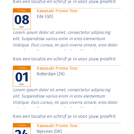
Aenean faucibus nibh et justo cursus id rutrum lorem
Kies een locatie en schrijf je in voor jouw proefrit
imperdiet. Nunc ut sem vitae risus tristique posuere.
Kawasaki Promo Tour
Friday
08
Ede (GD)
MAY
Lorem ipsum dolor sit amet, consectetur adipiscing
elit. Suspendisse varius enim in eros elementum
tristique. Duis cursus, mi quis viverra ornare, eros dolor
interdum nulla, ut commodo diam libero vitae erat.
Aenean faucibus nibh et justo cursus id rutrum lorem
Kies een locatie en schrijf je in voor jouw proefrit
imperdiet. Nunc ut sem vitae risus tristique posuere.
Kawasaki Promo Tour
Friday
01
Rotterdam (ZH)
MAY
Lorem ipsum dolor sit amet, consectetur adipiscing
elit. Suspendisse varius enim in eros elementum
tristique. Duis cursus, mi quis viverra ornare, eros dolor
interdum nulla, ut commodo diam libero vitae erat.
Aenean faucibus nibh et justo cursus id rutrum lorem
Kies een locatie en schrijf je in voor jouw proefrit
imperdiet. Nunc ut sem vitae risus tristique posuere.
Kawasaki Promo Tour
Friday
Nijeveen (DR)