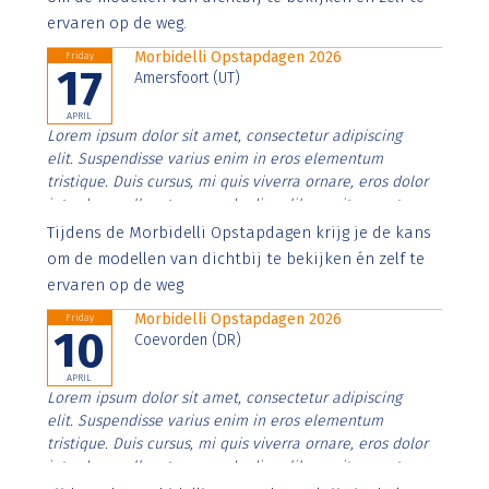
ervaren op de weg.
Morbidelli Opstapdagen 2026
Friday
17
Amersfoort (UT)
APRIL
Lorem ipsum dolor sit amet, consectetur adipiscing
elit. Suspendisse varius enim in eros elementum
tristique. Duis cursus, mi quis viverra ornare, eros dolor
interdum nulla, ut commodo diam libero vitae erat.
Aenean faucibus nibh et justo cursus id rutrum lorem
Tijdens de Morbidelli Opstapdagen krijg je de kans
imperdiet. Nunc ut sem vitae risus tristique posuere.
om de modellen van dichtbij te bekijken én zelf te
ervaren op de weg
Morbidelli Opstapdagen 2026
Friday
10
Coevorden (DR)
APRIL
Lorem ipsum dolor sit amet, consectetur adipiscing
elit. Suspendisse varius enim in eros elementum
tristique. Duis cursus, mi quis viverra ornare, eros dolor
interdum nulla, ut commodo diam libero vitae erat.