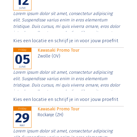
12
JUNE
Lorem ipsum dolor sit amet, consectetur adipiscing
elit. Suspendisse varius enim in eros elementum
tristique. Duis cursus, mi quis viverra ornare, eros dolor
interdum nulla, ut commodo diam libero vitae erat.
Aenean faucibus nibh et justo cursus id rutrum lorem
Kies een locatie en schrijf je in voor jouw proefrit
imperdiet. Nunc ut sem vitae risus tristique posuere.
Kawasaki Promo Tour
Friday
05
Zwolle (OV)
JUNE
Lorem ipsum dolor sit amet, consectetur adipiscing
elit. Suspendisse varius enim in eros elementum
tristique. Duis cursus, mi quis viverra ornare, eros dolor
interdum nulla, ut commodo diam libero vitae erat.
Aenean faucibus nibh et justo cursus id rutrum lorem
Kies een locatie en schrijf je in voor jouw proefrit
imperdiet. Nunc ut sem vitae risus tristique posuere.
Kawasaki Promo Tour
Friday
29
Rockanje (ZH)
MAY
Lorem ipsum dolor sit amet, consectetur adipiscing