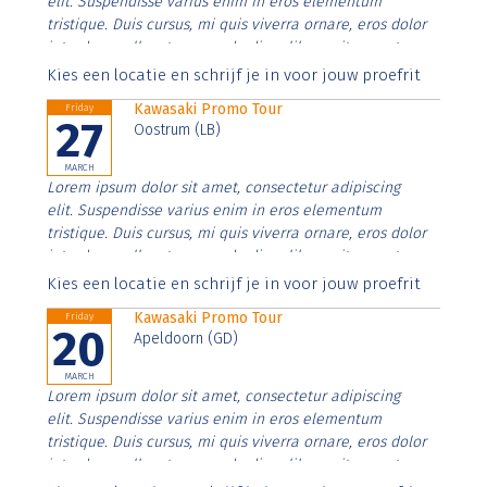
elit. Suspendisse varius enim in eros elementum
tristique. Duis cursus, mi quis viverra ornare, eros dolor
interdum nulla, ut commodo diam libero vitae erat.
Aenean faucibus nibh et justo cursus id rutrum lorem
Kies een locatie en schrijf je in voor jouw proefrit
imperdiet. Nunc ut sem vitae risus tristique posuere.
Kawasaki Promo Tour
Friday
27
Oostrum (LB)
MARCH
Lorem ipsum dolor sit amet, consectetur adipiscing
elit. Suspendisse varius enim in eros elementum
tristique. Duis cursus, mi quis viverra ornare, eros dolor
interdum nulla, ut commodo diam libero vitae erat.
Aenean faucibus nibh et justo cursus id rutrum lorem
Kies een locatie en schrijf je in voor jouw proefrit
imperdiet. Nunc ut sem vitae risus tristique posuere.
Kawasaki Promo Tour
Friday
20
Apeldoorn (GD)
MARCH
Lorem ipsum dolor sit amet, consectetur adipiscing
elit. Suspendisse varius enim in eros elementum
tristique. Duis cursus, mi quis viverra ornare, eros dolor
interdum nulla, ut commodo diam libero vitae erat.