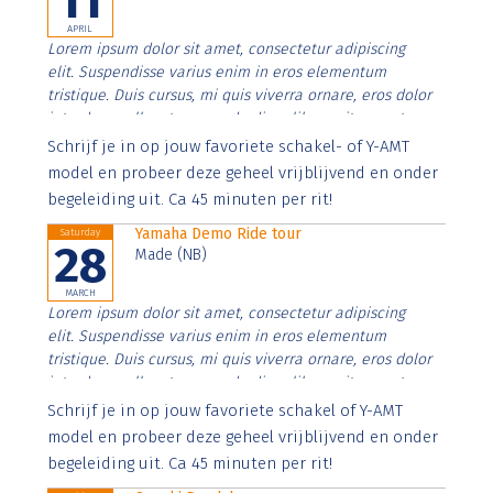
11
APRIL
Lorem ipsum dolor sit amet, consectetur adipiscing
elit. Suspendisse varius enim in eros elementum
tristique. Duis cursus, mi quis viverra ornare, eros dolor
interdum nulla, ut commodo diam libero vitae erat.
Aenean faucibus nibh et justo cursus id rutrum lorem
Schrijf je in op jouw favoriete schakel- of Y-AMT
imperdiet. Nunc ut sem vitae risus tristique posuere.
model en probeer deze geheel vrijblijvend en onder
begeleiding uit. Ca 45 minuten per rit!
Yamaha Demo Ride tour
Saturday
28
Made (NB)
MARCH
Lorem ipsum dolor sit amet, consectetur adipiscing
elit. Suspendisse varius enim in eros elementum
tristique. Duis cursus, mi quis viverra ornare, eros dolor
interdum nulla, ut commodo diam libero vitae erat.
Aenean faucibus nibh et justo cursus id rutrum lorem
Schrijf je in op jouw favoriete schakel of Y-AMT
imperdiet. Nunc ut sem vitae risus tristique posuere.
model en probeer deze geheel vrijblijvend en onder
begeleiding uit. Ca 45 minuten per rit!