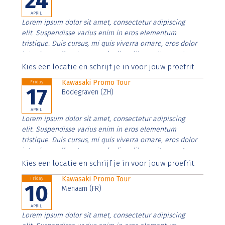
24
APRIL
Lorem ipsum dolor sit amet, consectetur adipiscing
elit. Suspendisse varius enim in eros elementum
tristique. Duis cursus, mi quis viverra ornare, eros dolor
interdum nulla, ut commodo diam libero vitae erat.
Aenean faucibus nibh et justo cursus id rutrum lorem
Kies een locatie en schrijf je in voor jouw proefrit
imperdiet. Nunc ut sem vitae risus tristique posuere.
Kawasaki Promo Tour
Friday
17
Bodegraven (ZH)
APRIL
Lorem ipsum dolor sit amet, consectetur adipiscing
elit. Suspendisse varius enim in eros elementum
tristique. Duis cursus, mi quis viverra ornare, eros dolor
interdum nulla, ut commodo diam libero vitae erat.
Aenean faucibus nibh et justo cursus id rutrum lorem
Kies een locatie en schrijf je in voor jouw proefrit
imperdiet. Nunc ut sem vitae risus tristique posuere.
Kawasaki Promo Tour
Friday
10
Menaam (FR)
APRIL
Lorem ipsum dolor sit amet, consectetur adipiscing