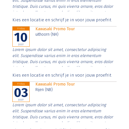
elit. Suspendisse varius enim in eros elementum
tristique. Duis cursus, mi quis viverra ornare, eros dolor
interdum nulla, ut commodo diam libero vitae erat.
Aenean faucibus nibh et justo cursus id rutrum lorem
Kies een locatie en schrijf je in voor jouw proefrit
imperdiet. Nunc ut sem vitae risus tristique posuere.
Kawasaki Promo Tour
Friday
10
uithoorn (NH)
JULY
Lorem ipsum dolor sit amet, consectetur adipiscing
elit. Suspendisse varius enim in eros elementum
tristique. Duis cursus, mi quis viverra ornare, eros dolor
interdum nulla, ut commodo diam libero vitae erat.
Aenean faucibus nibh et justo cursus id rutrum lorem
Kies een locatie en schrijf je in voor jouw proefrit
imperdiet. Nunc ut sem vitae risus tristique posuere.
Kawasaki Promo Tour
Friday
03
Rijen (NB)
JULY
Lorem ipsum dolor sit amet, consectetur adipiscing
elit. Suspendisse varius enim in eros elementum
tristique. Duis cursus, mi quis viverra ornare, eros dolor
interdum nulla, ut commodo diam libero vitae erat.