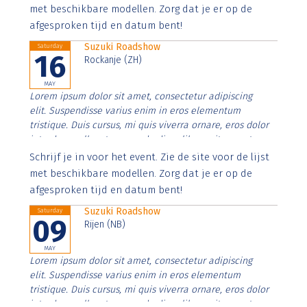
imperdiet. Nunc ut sem vitae risus tristique posuere.
met beschikbare modellen. Zorg dat je er op de
afgesproken tijd en datum bent!
Suzuki Roadshow
Saturday
16
Rockanje (ZH)
MAY
Lorem ipsum dolor sit amet, consectetur adipiscing
elit. Suspendisse varius enim in eros elementum
tristique. Duis cursus, mi quis viverra ornare, eros dolor
interdum nulla, ut commodo diam libero vitae erat.
Aenean faucibus nibh et justo cursus id rutrum lorem
Schrijf je in voor het event. Zie de site voor de lijst
imperdiet. Nunc ut sem vitae risus tristique posuere.
met beschikbare modellen. Zorg dat je er op de
afgesproken tijd en datum bent!
Suzuki Roadshow
Saturday
09
Rijen (NB)
MAY
Lorem ipsum dolor sit amet, consectetur adipiscing
elit. Suspendisse varius enim in eros elementum
tristique. Duis cursus, mi quis viverra ornare, eros dolor
interdum nulla, ut commodo diam libero vitae erat.