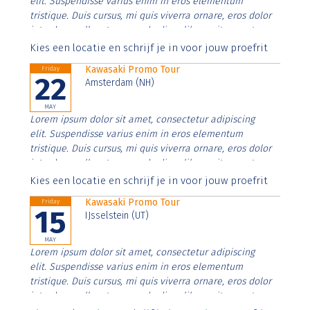
elit. Suspendisse varius enim in eros elementum
tristique. Duis cursus, mi quis viverra ornare, eros dolor
interdum nulla, ut commodo diam libero vitae erat.
Aenean faucibus nibh et justo cursus id rutrum lorem
Kies een locatie en schrijf je in voor jouw proefrit
imperdiet. Nunc ut sem vitae risus tristique posuere.
Kawasaki Promo Tour
Friday
22
Amsterdam (NH)
MAY
Lorem ipsum dolor sit amet, consectetur adipiscing
elit. Suspendisse varius enim in eros elementum
tristique. Duis cursus, mi quis viverra ornare, eros dolor
interdum nulla, ut commodo diam libero vitae erat.
Aenean faucibus nibh et justo cursus id rutrum lorem
Kies een locatie en schrijf je in voor jouw proefrit
imperdiet. Nunc ut sem vitae risus tristique posuere.
Kawasaki Promo Tour
Friday
15
IJsselstein (UT)
MAY
Lorem ipsum dolor sit amet, consectetur adipiscing
elit. Suspendisse varius enim in eros elementum
tristique. Duis cursus, mi quis viverra ornare, eros dolor
interdum nulla, ut commodo diam libero vitae erat.