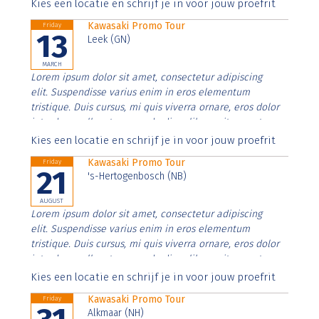
Aenean faucibus nibh et justo cursus id rutrum lorem
Kies een locatie en schrijf je in voor jouw proefrit
imperdiet. Nunc ut sem vitae risus tristique posuere.
Kawasaki Promo Tour
Friday
13
Leek (GN)
MARCH
Lorem ipsum dolor sit amet, consectetur adipiscing
elit. Suspendisse varius enim in eros elementum
tristique. Duis cursus, mi quis viverra ornare, eros dolor
interdum nulla, ut commodo diam libero vitae erat.
Aenean faucibus nibh et justo cursus id rutrum lorem
Kies een locatie en schrijf je in voor jouw proefrit
imperdiet. Nunc ut sem vitae risus tristique posuere.
Kawasaki Promo Tour
Friday
21
's-Hertogenbosch (NB)
AUGUST
Lorem ipsum dolor sit amet, consectetur adipiscing
elit. Suspendisse varius enim in eros elementum
tristique. Duis cursus, mi quis viverra ornare, eros dolor
interdum nulla, ut commodo diam libero vitae erat.
Aenean faucibus nibh et justo cursus id rutrum lorem
Kies een locatie en schrijf je in voor jouw proefrit
imperdiet. Nunc ut sem vitae risus tristique posuere.
Kawasaki Promo Tour
Friday
Alkmaar (NH)