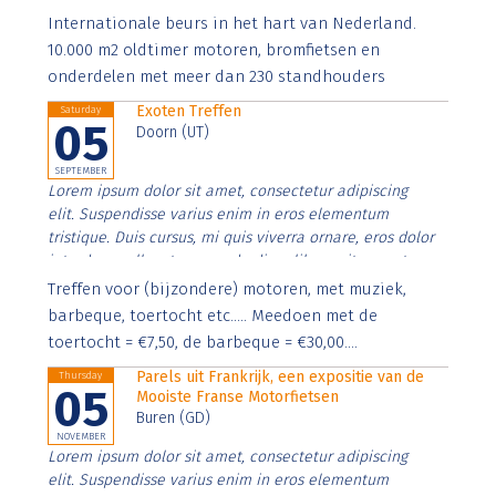
Aenean faucibus nibh et justo cursus id rutrum lorem
Internationale beurs in het hart van Nederland.
imperdiet. Nunc ut sem vitae risus tristique posuere.
10.000 m2 oldtimer motoren, bromfietsen en
onderdelen met meer dan 230 standhouders
Exoten Treffen
Saturday
05
Doorn (UT)
SEPTEMBER
Lorem ipsum dolor sit amet, consectetur adipiscing
elit. Suspendisse varius enim in eros elementum
tristique. Duis cursus, mi quis viverra ornare, eros dolor
interdum nulla, ut commodo diam libero vitae erat.
Aenean faucibus nibh et justo cursus id rutrum lorem
Treffen voor (bijzondere) motoren, met muziek,
imperdiet. Nunc ut sem vitae risus tristique posuere.
barbeque, toertocht etc..... Meedoen met de
toertocht = €7,50, de barbeque = €30,00....
Parels uit Frankrijk, een expositie van de
Thursday
05
Mooiste Franse Motorfietsen
Buren (GD)
NOVEMBER
Lorem ipsum dolor sit amet, consectetur adipiscing
elit. Suspendisse varius enim in eros elementum