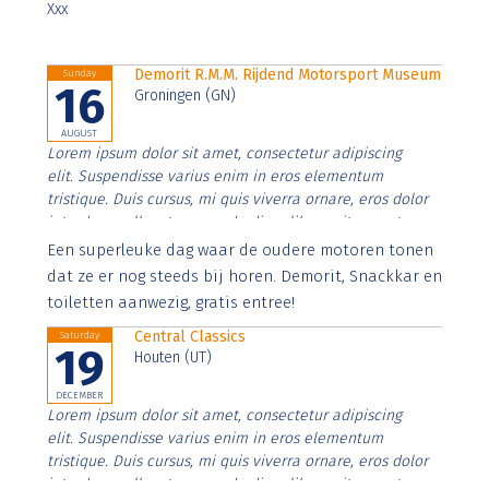
Xxx
Demorit R.M.M. Rijdend Motorsport Museum
Sunday
16
Groningen (GN)
AUGUST
Lorem ipsum dolor sit amet, consectetur adipiscing
elit. Suspendisse varius enim in eros elementum
tristique. Duis cursus, mi quis viverra ornare, eros dolor
interdum nulla, ut commodo diam libero vitae erat.
Aenean faucibus nibh et justo cursus id rutrum lorem
Een superleuke dag waar de oudere motoren tonen
imperdiet. Nunc ut sem vitae risus tristique posuere.
dat ze er nog steeds bij horen. Demorit, Snackkar en
toiletten aanwezig, gratis entree!
Central Classics
Saturday
19
Houten (UT)
DECEMBER
Lorem ipsum dolor sit amet, consectetur adipiscing
elit. Suspendisse varius enim in eros elementum
tristique. Duis cursus, mi quis viverra ornare, eros dolor
interdum nulla, ut commodo diam libero vitae erat.