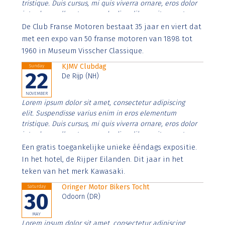
tristique. Duis cursus, mi quis viverra ornare, eros dolor
interdum nulla, ut commodo diam libero vitae erat.
Aenean faucibus nibh et justo cursus id rutrum lorem
De Club Franse Motoren bestaat 35 jaar en viert dat
imperdiet. Nunc ut sem vitae risus tristique posuere.
met een expo van 50 franse motoren van 1898 tot
1960 in Museum Visscher Classique.
KJMV Clubdag
Sunday
22
De Rijp (NH)
NOVEMBER
Lorem ipsum dolor sit amet, consectetur adipiscing
elit. Suspendisse varius enim in eros elementum
tristique. Duis cursus, mi quis viverra ornare, eros dolor
interdum nulla, ut commodo diam libero vitae erat.
Aenean faucibus nibh et justo cursus id rutrum lorem
Een gratis toegankelijke unieke ééndags expositie.
imperdiet. Nunc ut sem vitae risus tristique posuere.
In het hotel, de Rijper Eilanden. Dit jaar in het
teken van het merk Kawasaki.
Oringer Motor Bikers Tocht
Saturday
30
Odoorn (DR)
MAY
Lorem ipsum dolor sit amet, consectetur adipiscing