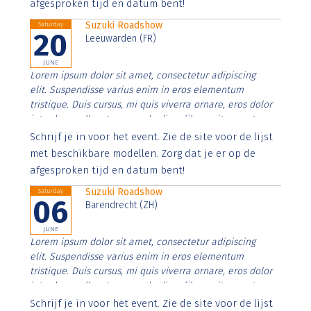
afgesproken tijd en datum bent!
Suzuki Roadshow
Saturday
20
Leeuwarden (FR)
JUNE
Lorem ipsum dolor sit amet, consectetur adipiscing
elit. Suspendisse varius enim in eros elementum
tristique. Duis cursus, mi quis viverra ornare, eros dolor
interdum nulla, ut commodo diam libero vitae erat.
Aenean faucibus nibh et justo cursus id rutrum lorem
Schrijf je in voor het event. Zie de site voor de lijst
imperdiet. Nunc ut sem vitae risus tristique posuere.
met beschikbare modellen. Zorg dat je er op de
afgesproken tijd en datum bent!
Suzuki Roadshow
Saturday
06
Barendrecht (ZH)
JUNE
Lorem ipsum dolor sit amet, consectetur adipiscing
elit. Suspendisse varius enim in eros elementum
tristique. Duis cursus, mi quis viverra ornare, eros dolor
interdum nulla, ut commodo diam libero vitae erat.
Aenean faucibus nibh et justo cursus id rutrum lorem
Schrijf je in voor het event. Zie de site voor de lijst