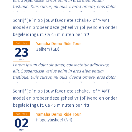
elit. Suspendisse varius enim in eros elementum
tristique. Duis cursus, mi quis viverra ornare, eros dolor
interdum nulla, ut commodo diam libero vitae erat.
Aenean faucibus nibh et justo cursus id rutrum lorem
Schrijf je in op jouw favoriete schakel- of Y-AMT
imperdiet. Nunc ut sem vitae risus tristique posuere.
model en probeer deze geheel vrijblijvend en onder
begeleiding uit. Ca 45 minuten per rit!
Yamaha Demo Ride Tour
Saturday
23
Zelhem (GD)
MAY
Lorem ipsum dolor sit amet, consectetur adipiscing
elit. Suspendisse varius enim in eros elementum
tristique. Duis cursus, mi quis viverra ornare, eros dolor
interdum nulla, ut commodo diam libero vitae erat.
Aenean faucibus nibh et justo cursus id rutrum lorem
Schrijf je in op jouw favoriete schakel- of Y-AMT
imperdiet. Nunc ut sem vitae risus tristique posuere.
model en probeer deze geheel vrijblijvend en onder
begeleiding uit. Ca 45 minuten per rit!
Yamaha Demo Ride Tour
Saturday
02
Hippolytushoef (NH)
MAY