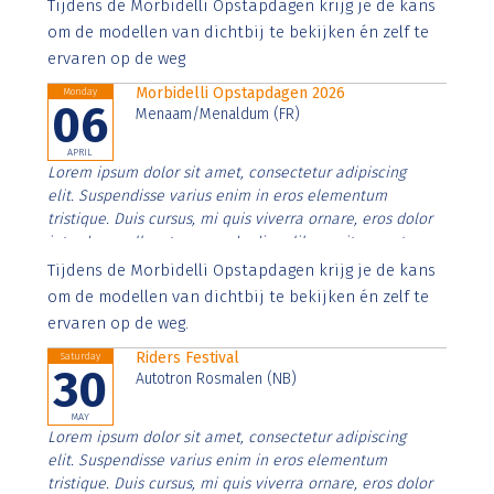
Aenean faucibus nibh et justo cursus id rutrum lorem
Tijdens de Morbidelli Opstapdagen krijg je de kans
imperdiet. Nunc ut sem vitae risus tristique posuere.
om de modellen van dichtbij te bekijken én zelf te
ervaren op de weg
Morbidelli Opstapdagen 2026
Monday
06
Menaam/Menaldum (FR)
APRIL
Lorem ipsum dolor sit amet, consectetur adipiscing
elit. Suspendisse varius enim in eros elementum
tristique. Duis cursus, mi quis viverra ornare, eros dolor
interdum nulla, ut commodo diam libero vitae erat.
Aenean faucibus nibh et justo cursus id rutrum lorem
Tijdens de Morbidelli Opstapdagen krijg je de kans
imperdiet. Nunc ut sem vitae risus tristique posuere.
om de modellen van dichtbij te bekijken én zelf te
ervaren op de weg.
Riders Festival
Saturday
30
Autotron Rosmalen (NB)
MAY
Lorem ipsum dolor sit amet, consectetur adipiscing
elit. Suspendisse varius enim in eros elementum
tristique. Duis cursus, mi quis viverra ornare, eros dolor