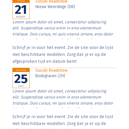
Susuki Roadshow
Friday
21
NIeuw Weerdinge (DR)
AUGUST
Lorem ipsum dolor sit amet, consectetur adipiscing
elit. Suspendisse varius enim in eros elementum
tristique. Duis cursus, mi quis viverra ornare, eros dolor
interdum nulla, ut commodo diam libero vitae erat.
Aenean faucibus nibh et justo cursus id rutrum lorem
Schrijf je in voor het event. Zie de site voor de lijst
imperdiet. Nunc ut sem vitae risus tristique posuere.
met beschikbare modellen. Zorg dat je er op de
afgesproken tijd en datum bent!
Suzuki Roadshow
Saturday
25
Bodegraven (ZH)
JULY
Lorem ipsum dolor sit amet, consectetur adipiscing
elit. Suspendisse varius enim in eros elementum
tristique. Duis cursus, mi quis viverra ornare, eros dolor
interdum nulla, ut commodo diam libero vitae erat.
Aenean faucibus nibh et justo cursus id rutrum lorem
Schrijf je in voor het event. Zie de site voor de lijst
imperdiet. Nunc ut sem vitae risus tristique posuere.
met beschikbare modellen. Zorg dat je er op de