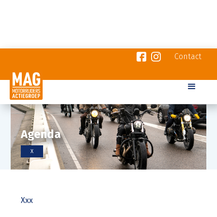
Contact
Agenda
X
Xxx