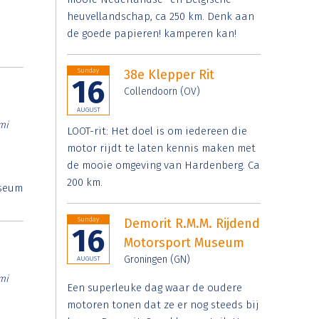
heuvellandschap, ca 250 km. Denk aan
de goede papieren! kamperen kan!
Sunday
38e Klepper Rit
16
Collendoorn (OV)
AUGUST
mi
LOOT-rit: Het doel is om iedereen die
motor rijdt te laten kennis maken met
de mooie omgeving van Hardenberg. Ca
200 km.
useum
Sunday
Demorit R.M.M. Rijdend
16
Motorsport Museum
Groningen (GN)
AUGUST
mi
Een superleuke dag waar de oudere
motoren tonen dat ze er nog steeds bij