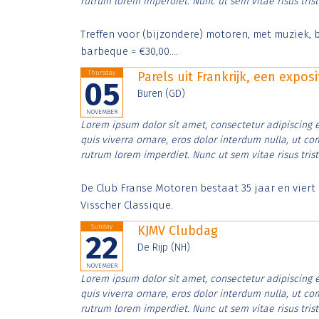
rutrum lorem imperdiet. Nunc ut sem vitae risus tris
Treffen voor (bijzondere) motoren, met muziek, b
barbeque = €30,00....
Thursday
Parels uit Frankrijk, een expos
05
Buren (GD)
NOVEMBER
Lorem ipsum dolor sit amet, consectetur adipiscing e
quis viverra ornare, eros dolor interdum nulla, ut c
rutrum lorem imperdiet. Nunc ut sem vitae risus tris
De Club Franse Motoren bestaat 35 jaar en vier
Visscher Classique.
Sunday
KJMV Clubdag
22
De Rijp (NH)
NOVEMBER
Lorem ipsum dolor sit amet, consectetur adipiscing e
quis viverra ornare, eros dolor interdum nulla, ut c
rutrum lorem imperdiet. Nunc ut sem vitae risus tris