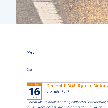
Xxx
Xxx
Sunday
Demorit R.M.M. Rijdend Moto
16
Groningen (GN)
AUGUST
Lorem ipsum dolor sit amet, consectetur adipiscing e
quis viverra ornare, eros dolor interdum nulla, ut c