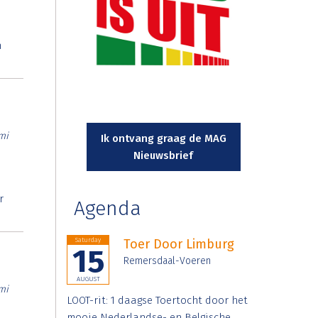
n
mi
Ik ontvang graag de MAG
Nieuwsbrief
r
Agenda
Saturday
Toer Door Limburg
15
Remersdaal-Voeren
AUGUST
mi
LOOT-rit: 1 daagse Toertocht door het
mooie Nederlandse- en Belgische