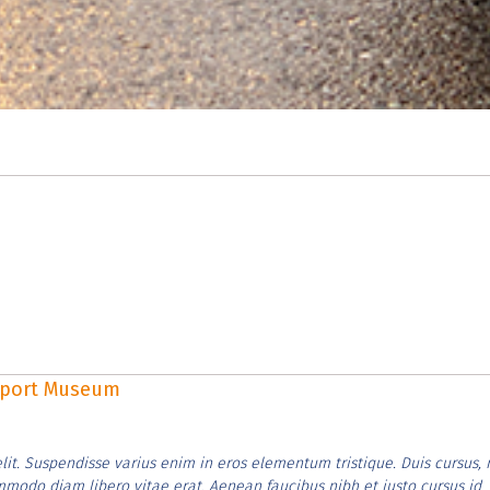
rsport Museum
lit. Suspendisse varius enim in eros elementum tristique. Duis cursus, 
ommodo diam libero vitae erat. Aenean faucibus nibh et justo cursus id