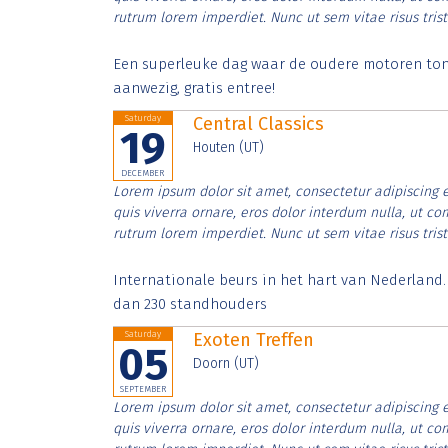
rutrum lorem imperdiet. Nunc ut sem vitae risus tris
Een superleuke dag waar de oudere motoren tonen
aanwezig, gratis entree!
Saturday
Central Classics
19
Houten (UT)
DECEMBER
Lorem ipsum dolor sit amet, consectetur adipiscing e
quis viverra ornare, eros dolor interdum nulla, ut c
rutrum lorem imperdiet. Nunc ut sem vitae risus tris
Internationale beurs in het hart van Nederland
dan 230 standhouders
Saturday
Exoten Treffen
05
Doorn (UT)
SEPTEMBER
Lorem ipsum dolor sit amet, consectetur adipiscing e
quis viverra ornare, eros dolor interdum nulla, ut c