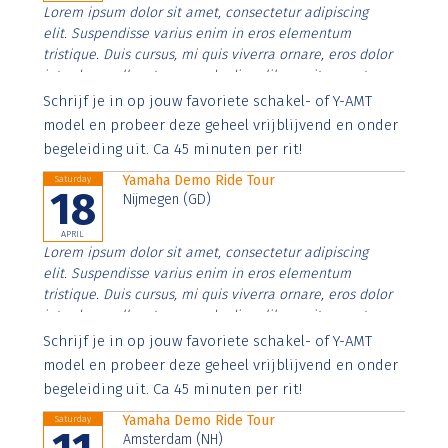
Lorem ipsum dolor sit amet, consectetur adipiscing
elit. Suspendisse varius enim in eros elementum
tristique. Duis cursus, mi quis viverra ornare, eros dolor
interdum nulla, ut commodo diam libero vitae erat.
Aenean faucibus nibh et justo cursus id rutrum lorem
Schrijf je in op jouw favoriete schakel- of Y-AMT
imperdiet. Nunc ut sem vitae risus tristique posuere.
model en probeer deze geheel vrijblijvend en onder
begeleiding uit. Ca 45 minuten per rit!
Yamaha Demo Ride Tour
Saturday
18
Nijmegen (GD)
APRIL
Lorem ipsum dolor sit amet, consectetur adipiscing
elit. Suspendisse varius enim in eros elementum
tristique. Duis cursus, mi quis viverra ornare, eros dolor
interdum nulla, ut commodo diam libero vitae erat.
Aenean faucibus nibh et justo cursus id rutrum lorem
Schrijf je in op jouw favoriete schakel- of Y-AMT
imperdiet. Nunc ut sem vitae risus tristique posuere.
model en probeer deze geheel vrijblijvend en onder
begeleiding uit. Ca 45 minuten per rit!
Yamaha Demo Ride Tour
Saturday
Amsterdam (NH)