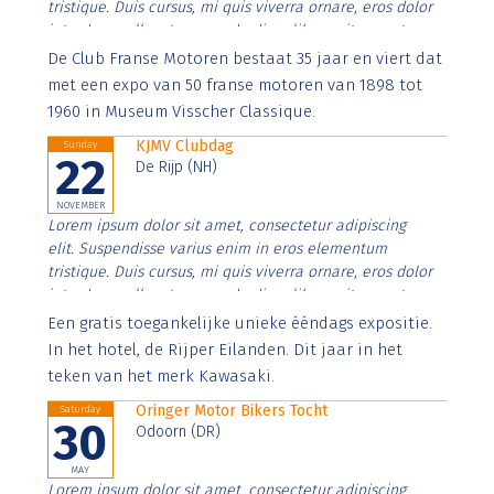
tristique. Duis cursus, mi quis viverra ornare, eros dolor
interdum nulla, ut commodo diam libero vitae erat.
Aenean faucibus nibh et justo cursus id rutrum lorem
De Club Franse Motoren bestaat 35 jaar en viert dat
imperdiet. Nunc ut sem vitae risus tristique posuere.
met een expo van 50 franse motoren van 1898 tot
1960 in Museum Visscher Classique.
KJMV Clubdag
Sunday
22
De Rijp (NH)
NOVEMBER
Lorem ipsum dolor sit amet, consectetur adipiscing
elit. Suspendisse varius enim in eros elementum
tristique. Duis cursus, mi quis viverra ornare, eros dolor
interdum nulla, ut commodo diam libero vitae erat.
Aenean faucibus nibh et justo cursus id rutrum lorem
Een gratis toegankelijke unieke ééndags expositie.
imperdiet. Nunc ut sem vitae risus tristique posuere.
In het hotel, de Rijper Eilanden. Dit jaar in het
teken van het merk Kawasaki.
Oringer Motor Bikers Tocht
Saturday
30
Odoorn (DR)
MAY
Lorem ipsum dolor sit amet, consectetur adipiscing