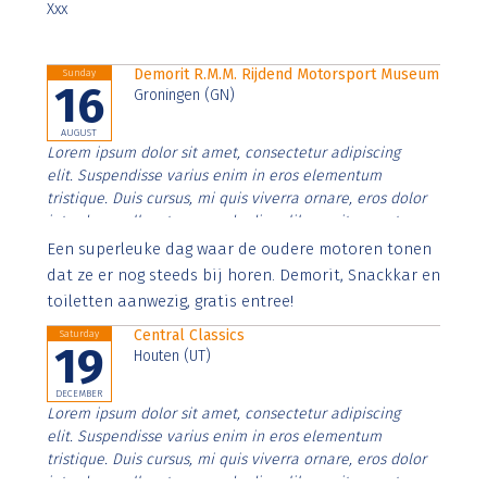
Xxx
Demorit R.M.M. Rijdend Motorsport Museum
Sunday
16
Groningen (GN)
AUGUST
Lorem ipsum dolor sit amet, consectetur adipiscing
elit. Suspendisse varius enim in eros elementum
tristique. Duis cursus, mi quis viverra ornare, eros dolor
interdum nulla, ut commodo diam libero vitae erat.
Aenean faucibus nibh et justo cursus id rutrum lorem
Een superleuke dag waar de oudere motoren tonen
imperdiet. Nunc ut sem vitae risus tristique posuere.
dat ze er nog steeds bij horen. Demorit, Snackkar en
toiletten aanwezig, gratis entree!
Central Classics
Saturday
19
Houten (UT)
DECEMBER
Lorem ipsum dolor sit amet, consectetur adipiscing
elit. Suspendisse varius enim in eros elementum
tristique. Duis cursus, mi quis viverra ornare, eros dolor
interdum nulla, ut commodo diam libero vitae erat.