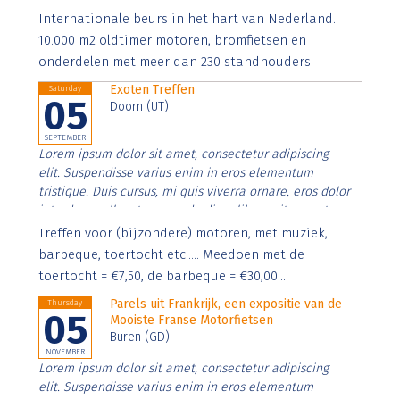
Aenean faucibus nibh et justo cursus id rutrum lorem
Internationale beurs in het hart van Nederland.
imperdiet. Nunc ut sem vitae risus tristique posuere.
10.000 m2 oldtimer motoren, bromfietsen en
onderdelen met meer dan 230 standhouders
Exoten Treffen
Saturday
05
Doorn (UT)
SEPTEMBER
Lorem ipsum dolor sit amet, consectetur adipiscing
elit. Suspendisse varius enim in eros elementum
tristique. Duis cursus, mi quis viverra ornare, eros dolor
interdum nulla, ut commodo diam libero vitae erat.
Aenean faucibus nibh et justo cursus id rutrum lorem
Treffen voor (bijzondere) motoren, met muziek,
imperdiet. Nunc ut sem vitae risus tristique posuere.
barbeque, toertocht etc..... Meedoen met de
toertocht = €7,50, de barbeque = €30,00....
Parels uit Frankrijk, een expositie van de
Thursday
05
Mooiste Franse Motorfietsen
Buren (GD)
NOVEMBER
Lorem ipsum dolor sit amet, consectetur adipiscing
elit. Suspendisse varius enim in eros elementum