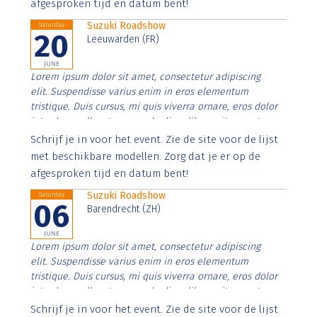
afgesproken tijd en datum bent!
Suzuki Roadshow
Saturday
20
Leeuwarden (FR)
JUNE
Lorem ipsum dolor sit amet, consectetur adipiscing
elit. Suspendisse varius enim in eros elementum
tristique. Duis cursus, mi quis viverra ornare, eros dolor
interdum nulla, ut commodo diam libero vitae erat.
Aenean faucibus nibh et justo cursus id rutrum lorem
Schrijf je in voor het event. Zie de site voor de lijst
imperdiet. Nunc ut sem vitae risus tristique posuere.
met beschikbare modellen. Zorg dat je er op de
afgesproken tijd en datum bent!
Suzuki Roadshow
Saturday
06
Barendrecht (ZH)
JUNE
Lorem ipsum dolor sit amet, consectetur adipiscing
elit. Suspendisse varius enim in eros elementum
tristique. Duis cursus, mi quis viverra ornare, eros dolor
interdum nulla, ut commodo diam libero vitae erat.
Aenean faucibus nibh et justo cursus id rutrum lorem
Schrijf je in voor het event. Zie de site voor de lijst