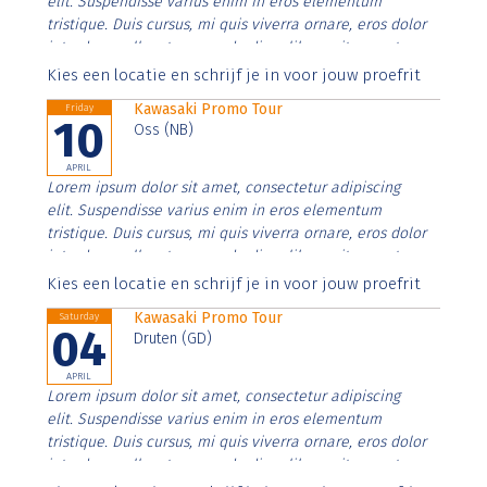
elit. Suspendisse varius enim in eros elementum
tristique. Duis cursus, mi quis viverra ornare, eros dolor
interdum nulla, ut commodo diam libero vitae erat.
Aenean faucibus nibh et justo cursus id rutrum lorem
Kies een locatie en schrijf je in voor jouw proefrit
imperdiet. Nunc ut sem vitae risus tristique posuere.
Kawasaki Promo Tour
Friday
10
Oss (NB)
APRIL
Lorem ipsum dolor sit amet, consectetur adipiscing
elit. Suspendisse varius enim in eros elementum
tristique. Duis cursus, mi quis viverra ornare, eros dolor
interdum nulla, ut commodo diam libero vitae erat.
Aenean faucibus nibh et justo cursus id rutrum lorem
Kies een locatie en schrijf je in voor jouw proefrit
imperdiet. Nunc ut sem vitae risus tristique posuere.
Kawasaki Promo Tour
Saturday
04
Druten (GD)
APRIL
Lorem ipsum dolor sit amet, consectetur adipiscing
elit. Suspendisse varius enim in eros elementum
tristique. Duis cursus, mi quis viverra ornare, eros dolor
interdum nulla, ut commodo diam libero vitae erat.