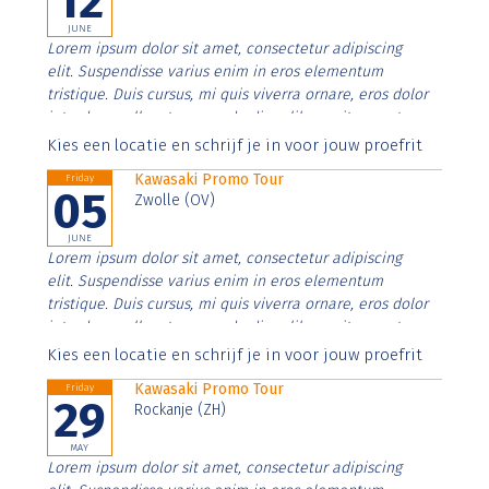
12
JUNE
Lorem ipsum dolor sit amet, consectetur adipiscing
elit. Suspendisse varius enim in eros elementum
tristique. Duis cursus, mi quis viverra ornare, eros dolor
interdum nulla, ut commodo diam libero vitae erat.
Aenean faucibus nibh et justo cursus id rutrum lorem
Kies een locatie en schrijf je in voor jouw proefrit
imperdiet. Nunc ut sem vitae risus tristique posuere.
Kawasaki Promo Tour
Friday
05
Zwolle (OV)
JUNE
Lorem ipsum dolor sit amet, consectetur adipiscing
elit. Suspendisse varius enim in eros elementum
tristique. Duis cursus, mi quis viverra ornare, eros dolor
interdum nulla, ut commodo diam libero vitae erat.
Aenean faucibus nibh et justo cursus id rutrum lorem
Kies een locatie en schrijf je in voor jouw proefrit
imperdiet. Nunc ut sem vitae risus tristique posuere.
Kawasaki Promo Tour
Friday
29
Rockanje (ZH)
MAY
Lorem ipsum dolor sit amet, consectetur adipiscing