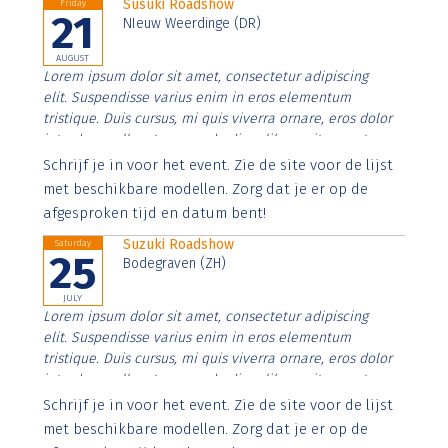
Susuki Roadshow
Friday
21
NIeuw Weerdinge (DR)
AUGUST
Lorem ipsum dolor sit amet, consectetur adipiscing
elit. Suspendisse varius enim in eros elementum
tristique. Duis cursus, mi quis viverra ornare, eros dolor
interdum nulla, ut commodo diam libero vitae erat.
Aenean faucibus nibh et justo cursus id rutrum lorem
Schrijf je in voor het event. Zie de site voor de lijst
imperdiet. Nunc ut sem vitae risus tristique posuere.
met beschikbare modellen. Zorg dat je er op de
afgesproken tijd en datum bent!
Suzuki Roadshow
Saturday
25
Bodegraven (ZH)
JULY
Lorem ipsum dolor sit amet, consectetur adipiscing
elit. Suspendisse varius enim in eros elementum
tristique. Duis cursus, mi quis viverra ornare, eros dolor
interdum nulla, ut commodo diam libero vitae erat.
Aenean faucibus nibh et justo cursus id rutrum lorem
Schrijf je in voor het event. Zie de site voor de lijst
imperdiet. Nunc ut sem vitae risus tristique posuere.
met beschikbare modellen. Zorg dat je er op de