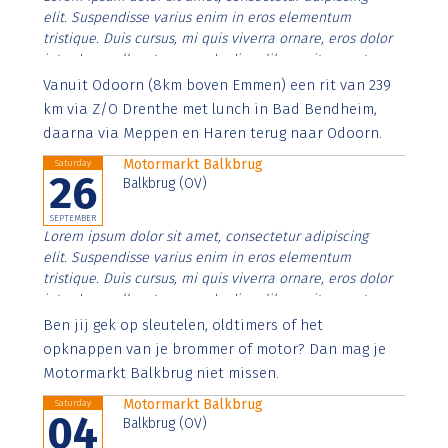
elit. Suspendisse varius enim in eros elementum
tristique. Duis cursus, mi quis viverra ornare, eros dolor
interdum nulla, ut commodo diam libero vitae erat.
Aenean faucibus nibh et justo cursus id rutrum lorem
Vanuit Odoorn (8km boven Emmen) een rit van 239
imperdiet. Nunc ut sem vitae risus tristique posuere.
km via Z/O Drenthe met lunch in Bad Bendheim,
daarna via Meppen en Haren terug naar Odoorn.
Motormarkt Balkbrug
Saturday
26
Balkbrug (OV)
SEPTEMBER
Lorem ipsum dolor sit amet, consectetur adipiscing
elit. Suspendisse varius enim in eros elementum
tristique. Duis cursus, mi quis viverra ornare, eros dolor
interdum nulla, ut commodo diam libero vitae erat.
Aenean faucibus nibh et justo cursus id rutrum lorem
Ben jij gek op sleutelen, oldtimers of het
imperdiet. Nunc ut sem vitae risus tristique posuere.
opknappen van je brommer of motor? Dan mag je
Motormarkt Balkbrug niet missen.
Motormarkt Balkbrug
Saturday
04
Balkbrug (OV)