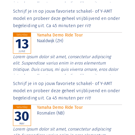
interdum nulla, ut commodo diam libero vitae erat.
Aenean faucibus nibh et justo cursus id rutrum lorem
Schrijf je in op jouw favoriete schakel- of Y-AMT
imperdiet. Nunc ut sem vitae risus tristique posuere.
model en probeer deze geheel vrijblijvend en onder
begeleiding uit. Ca 45 minuten per rit!
Yamaha Demo Ride Tour
Saturday
13
Naaldwijk (ZH)
JUNE
Lorem ipsum dolor sit amet, consectetur adipiscing
elit. Suspendisse varius enim in eros elementum
tristique. Duis cursus, mi quis viverra ornare, eros dolor
interdum nulla, ut commodo diam libero vitae erat.
Aenean faucibus nibh et justo cursus id rutrum lorem
Schrijf je in op jouw favoriete schakel- of Y-AMT
imperdiet. Nunc ut sem vitae risus tristique posuere.
model en probeer deze geheel vrijblijvend en onder
begeleiding uit. Ca 45 minuten per rit!
Yamaha Demo Ride Tour
Saturday
30
Rosmalen (NB)
MAY
Lorem ipsum dolor sit amet, consectetur adipiscing