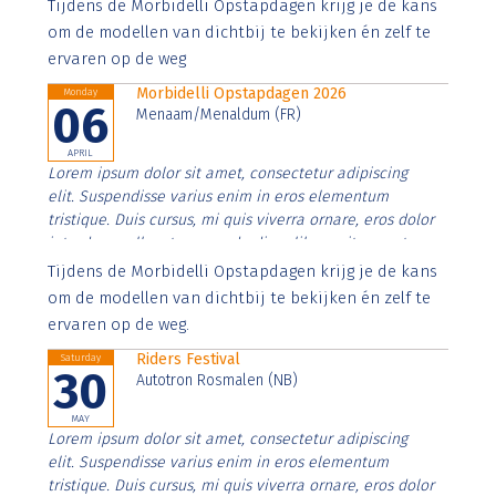
Aenean faucibus nibh et justo cursus id rutrum lorem
Tijdens de Morbidelli Opstapdagen krijg je de kans
imperdiet. Nunc ut sem vitae risus tristique posuere.
om de modellen van dichtbij te bekijken én zelf te
ervaren op de weg
Morbidelli Opstapdagen 2026
Monday
06
Menaam/Menaldum (FR)
APRIL
Lorem ipsum dolor sit amet, consectetur adipiscing
elit. Suspendisse varius enim in eros elementum
tristique. Duis cursus, mi quis viverra ornare, eros dolor
interdum nulla, ut commodo diam libero vitae erat.
Aenean faucibus nibh et justo cursus id rutrum lorem
Tijdens de Morbidelli Opstapdagen krijg je de kans
imperdiet. Nunc ut sem vitae risus tristique posuere.
om de modellen van dichtbij te bekijken én zelf te
ervaren op de weg.
Riders Festival
Saturday
30
Autotron Rosmalen (NB)
MAY
Lorem ipsum dolor sit amet, consectetur adipiscing
elit. Suspendisse varius enim in eros elementum
tristique. Duis cursus, mi quis viverra ornare, eros dolor