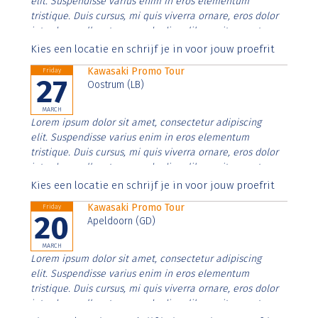
elit. Suspendisse varius enim in eros elementum
tristique. Duis cursus, mi quis viverra ornare, eros dolor
interdum nulla, ut commodo diam libero vitae erat.
Aenean faucibus nibh et justo cursus id rutrum lorem
Kies een locatie en schrijf je in voor jouw proefrit
imperdiet. Nunc ut sem vitae risus tristique posuere.
Kawasaki Promo Tour
Friday
27
Oostrum (LB)
MARCH
Lorem ipsum dolor sit amet, consectetur adipiscing
elit. Suspendisse varius enim in eros elementum
tristique. Duis cursus, mi quis viverra ornare, eros dolor
interdum nulla, ut commodo diam libero vitae erat.
Aenean faucibus nibh et justo cursus id rutrum lorem
Kies een locatie en schrijf je in voor jouw proefrit
imperdiet. Nunc ut sem vitae risus tristique posuere.
Kawasaki Promo Tour
Friday
20
Apeldoorn (GD)
MARCH
Lorem ipsum dolor sit amet, consectetur adipiscing
elit. Suspendisse varius enim in eros elementum
tristique. Duis cursus, mi quis viverra ornare, eros dolor
interdum nulla, ut commodo diam libero vitae erat.