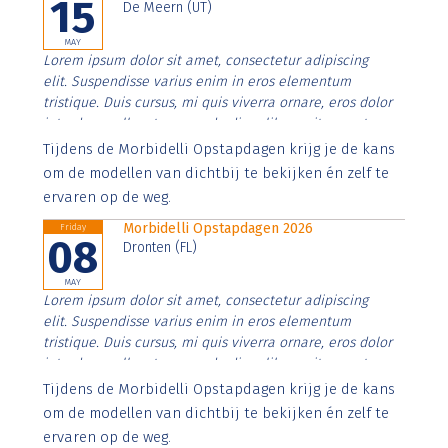
15
De Meern (UT)
MAY
Lorem ipsum dolor sit amet, consectetur adipiscing
elit. Suspendisse varius enim in eros elementum
tristique. Duis cursus, mi quis viverra ornare, eros dolor
interdum nulla, ut commodo diam libero vitae erat.
Aenean faucibus nibh et justo cursus id rutrum lorem
Tijdens de Morbidelli Opstapdagen krijg je de kans
imperdiet. Nunc ut sem vitae risus tristique posuere.
om de modellen van dichtbij te bekijken én zelf te
ervaren op de weg.
Morbidelli Opstapdagen 2026
Friday
08
Dronten (FL)
MAY
Lorem ipsum dolor sit amet, consectetur adipiscing
elit. Suspendisse varius enim in eros elementum
tristique. Duis cursus, mi quis viverra ornare, eros dolor
interdum nulla, ut commodo diam libero vitae erat.
Aenean faucibus nibh et justo cursus id rutrum lorem
Tijdens de Morbidelli Opstapdagen krijg je de kans
imperdiet. Nunc ut sem vitae risus tristique posuere.
om de modellen van dichtbij te bekijken én zelf te
ervaren op de weg.