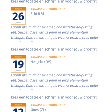
Aenean faucibus nibh et justo cursus id rutrum lorem
Kies een locatie en schrijf je in voor jouw proefrit
imperdiet. Nunc ut sem vitae risus tristique posuere.
Kawasaki Promo Tour
Friday
26
Echt (LB)
JUNE
Lorem ipsum dolor sit amet, consectetur adipiscing
elit. Suspendisse varius enim in eros elementum
tristique. Duis cursus, mi quis viverra ornare, eros dolor
interdum nulla, ut commodo diam libero vitae erat.
Aenean faucibus nibh et justo cursus id rutrum lorem
Kies een locatie en schrijf je in voor jouw proefrit
imperdiet. Nunc ut sem vitae risus tristique posuere.
Kawasaki Promo Tour
Friday
19
Hengelo (OV)
JUNE
Lorem ipsum dolor sit amet, consectetur adipiscing
elit. Suspendisse varius enim in eros elementum
tristique. Duis cursus, mi quis viverra ornare, eros dolor
interdum nulla, ut commodo diam libero vitae erat.
Aenean faucibus nibh et justo cursus id rutrum lorem
Kies een locatie en schrijf je in voor jouw proefrit
imperdiet. Nunc ut sem vitae risus tristique posuere.
Kawasaki Promo Tour
Friday
Goes (ZL)