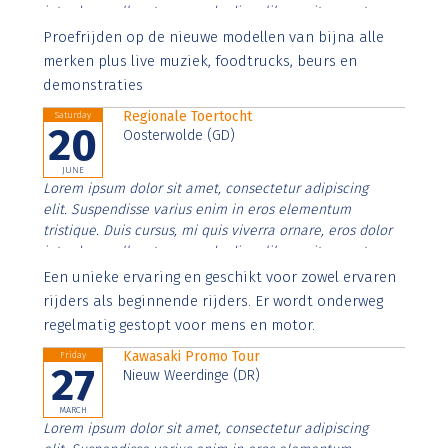
interdum nulla, ut commodo diam libero vitae erat.
Aenean faucibus nibh et justo cursus id rutrum lorem
Proefrijden op de nieuwe modellen van bijna alle
imperdiet. Nunc ut sem vitae risus tristique posuere.
merken plus live muziek, foodtrucks, beurs en
demonstraties
Regionale Toertocht
Saturday
20
Oosterwolde (GD)
JUNE
Lorem ipsum dolor sit amet, consectetur adipiscing
elit. Suspendisse varius enim in eros elementum
tristique. Duis cursus, mi quis viverra ornare, eros dolor
interdum nulla, ut commodo diam libero vitae erat.
Aenean faucibus nibh et justo cursus id rutrum lorem
Een unieke ervaring en geschikt voor zowel ervaren
imperdiet. Nunc ut sem vitae risus tristique posuere.
rijders als beginnende rijders. Er wordt onderweg
regelmatig gestopt voor mens en motor.
Kawasaki Promo Tour
Friday
27
Nieuw Weerdinge (DR)
MARCH
Lorem ipsum dolor sit amet, consectetur adipiscing