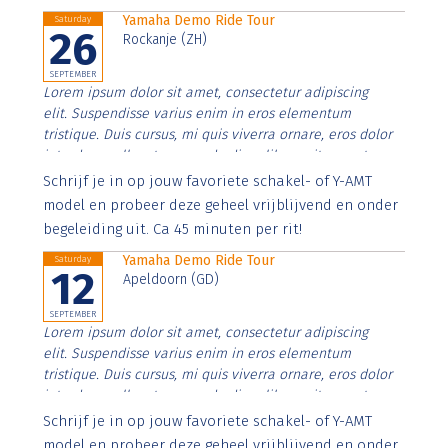
Yamaha Demo Ride Tour
Saturday
26
Rockanje (ZH)
SEPTEMBER
Lorem ipsum dolor sit amet, consectetur adipiscing
elit. Suspendisse varius enim in eros elementum
tristique. Duis cursus, mi quis viverra ornare, eros dolor
interdum nulla, ut commodo diam libero vitae erat.
Aenean faucibus nibh et justo cursus id rutrum lorem
Schrijf je in op jouw favoriete schakel- of Y-AMT
imperdiet. Nunc ut sem vitae risus tristique posuere.
model en probeer deze geheel vrijblijvend en onder
begeleiding uit. Ca 45 minuten per rit!
Yamaha Demo Ride Tour
Saturday
12
Apeldoorn (GD)
SEPTEMBER
Lorem ipsum dolor sit amet, consectetur adipiscing
elit. Suspendisse varius enim in eros elementum
tristique. Duis cursus, mi quis viverra ornare, eros dolor
interdum nulla, ut commodo diam libero vitae erat.
Aenean faucibus nibh et justo cursus id rutrum lorem
Schrijf je in op jouw favoriete schakel- of Y-AMT
imperdiet. Nunc ut sem vitae risus tristique posuere.
model en probeer deze geheel vrijblijvend en onder