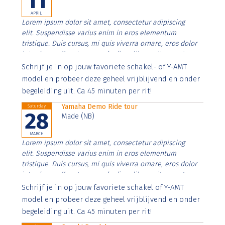
11
APRIL
Lorem ipsum dolor sit amet, consectetur adipiscing
elit. Suspendisse varius enim in eros elementum
tristique. Duis cursus, mi quis viverra ornare, eros dolor
interdum nulla, ut commodo diam libero vitae erat.
Aenean faucibus nibh et justo cursus id rutrum lorem
Schrijf je in op jouw favoriete schakel- of Y-AMT
imperdiet. Nunc ut sem vitae risus tristique posuere.
model en probeer deze geheel vrijblijvend en onder
begeleiding uit. Ca 45 minuten per rit!
Yamaha Demo Ride tour
Saturday
28
Made (NB)
MARCH
Lorem ipsum dolor sit amet, consectetur adipiscing
elit. Suspendisse varius enim in eros elementum
tristique. Duis cursus, mi quis viverra ornare, eros dolor
interdum nulla, ut commodo diam libero vitae erat.
Aenean faucibus nibh et justo cursus id rutrum lorem
Schrijf je in op jouw favoriete schakel of Y-AMT
imperdiet. Nunc ut sem vitae risus tristique posuere.
model en probeer deze geheel vrijblijvend en onder
begeleiding uit. Ca 45 minuten per rit!