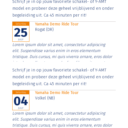
Aenean faucibus nibh et justo cursus id rutrum lorem
Schrijf je in op jouw favoriete schakel- of Y-AMT
imperdiet. Nunc ut sem vitae risus tristique posuere.
model en probeer deze geheel vrijblijvend en onder
begeleiding uit. Ca 45 minuten per rit!
Yamaha Demo Ride Tour
Saturday
25
Rogat (DR)
JULY
Lorem ipsum dolor sit amet, consectetur adipiscing
elit. Suspendisse varius enim in eros elementum
tristique. Duis cursus, mi quis viverra ornare, eros dolor
interdum nulla, ut commodo diam libero vitae erat.
Aenean faucibus nibh et justo cursus id rutrum lorem
Schrijf je in op jouw favoriete schakel- of Y-AMT
imperdiet. Nunc ut sem vitae risus tristique posuere.
model en probeer deze geheel vrijblijvend en onder
begeleiding uit. Ca 45 minuten per rit!
Yamaha Demo Ride Tour
Saturday
04
Volkel (NB)
JULY
Lorem ipsum dolor sit amet, consectetur adipiscing
elit. Suspendisse varius enim in eros elementum
tristique. Duis cursus, mi quis viverra ornare, eros dolor