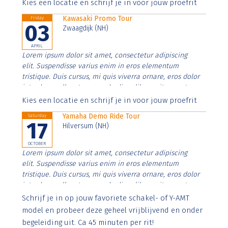
Aenean faucibus nibh et justo cursus id rutrum lorem
Kies een locatie en schrijf je in voor jouw proefrit
imperdiet. Nunc ut sem vitae risus tristique posuere.
Kawasaki Promo Tour
Friday
03
Zwaagdijk (NH)
APRIL
Lorem ipsum dolor sit amet, consectetur adipiscing
elit. Suspendisse varius enim in eros elementum
tristique. Duis cursus, mi quis viverra ornare, eros dolor
interdum nulla, ut commodo diam libero vitae erat.
Aenean faucibus nibh et justo cursus id rutrum lorem
Kies een locatie en schrijf je in voor jouw proefrit
imperdiet. Nunc ut sem vitae risus tristique posuere.
Yamaha Demo Ride Tour
Saturday
17
Hilversum (NH)
OCTOBER
Lorem ipsum dolor sit amet, consectetur adipiscing
elit. Suspendisse varius enim in eros elementum
tristique. Duis cursus, mi quis viverra ornare, eros dolor
interdum nulla, ut commodo diam libero vitae erat.
Aenean faucibus nibh et justo cursus id rutrum lorem
Schrijf je in op jouw favoriete schakel- of Y-AMT
imperdiet. Nunc ut sem vitae risus tristique posuere.
model en probeer deze geheel vrijblijvend en onder
begeleiding uit. Ca 45 minuten per rit!