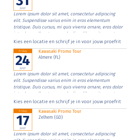
31
JULY
Lorem ipsum dolor sit amet, consectetur adipiscing
elit. Suspendisse varius enim in eros elementum
tristique. Duis cursus, mi quis viverra ornare, eros dolor
interdum nulla, ut commodo diam libero vitae erat.
Aenean faucibus nibh et justo cursus id rutrum lorem
Kies een locatie en schrijf je in voor jouw proefrit
imperdiet. Nunc ut sem vitae risus tristique posuere.
Kawasaki Promo Tour
Friday
24
Almere (FL)
JULY
Lorem ipsum dolor sit amet, consectetur adipiscing
elit. Suspendisse varius enim in eros elementum
tristique. Duis cursus, mi quis viverra ornare, eros dolor
interdum nulla, ut commodo diam libero vitae erat.
Aenean faucibus nibh et justo cursus id rutrum lorem
Kies een locatie en schrijf je in voor jouw proefrit
imperdiet. Nunc ut sem vitae risus tristique posuere.
Kawasaki Promo Tour
Friday
17
Zelhem (GD)
JULY
Lorem ipsum dolor sit amet, consectetur adipiscing