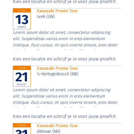
Aenean faucibus nibh et justo cursus id rutrum lorem
Kies een locatie en schrijf je in voor jouw proefrit
imperdiet. Nunc ut sem vitae risus tristique posuere.
Kawasaki Promo Tour
Friday
13
Leek (GN)
MARCH
Lorem ipsum dolor sit amet, consectetur adipiscing
elit. Suspendisse varius enim in eros elementum
tristique. Duis cursus, mi quis viverra ornare, eros dolor
interdum nulla, ut commodo diam libero vitae erat.
Aenean faucibus nibh et justo cursus id rutrum lorem
Kies een locatie en schrijf je in voor jouw proefrit
imperdiet. Nunc ut sem vitae risus tristique posuere.
Kawasaki Promo Tour
Friday
21
's-Hertogenbosch (NB)
AUGUST
Lorem ipsum dolor sit amet, consectetur adipiscing
elit. Suspendisse varius enim in eros elementum
tristique. Duis cursus, mi quis viverra ornare, eros dolor
interdum nulla, ut commodo diam libero vitae erat.
Aenean faucibus nibh et justo cursus id rutrum lorem
Kies een locatie en schrijf je in voor jouw proefrit
imperdiet. Nunc ut sem vitae risus tristique posuere.
Kawasaki Promo Tour
Friday
Alkmaar (NH)