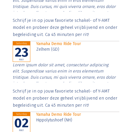
elit. Suspendisse varius enim in eros elementum
tristique. Duis cursus, mi quis viverra ornare, eros dolor
interdum nulla, ut commodo diam libero vitae erat.
Aenean faucibus nibh et justo cursus id rutrum lorem
Schrijf je in op jouw favoriete schakel- of Y-AMT
imperdiet. Nunc ut sem vitae risus tristique posuere.
model en probeer deze geheel vrijblijvend en onder
begeleiding uit. Ca 45 minuten per rit!
Yamaha Demo Ride Tour
Saturday
23
Zelhem (GD)
MAY
Lorem ipsum dolor sit amet, consectetur adipiscing
elit. Suspendisse varius enim in eros elementum
tristique. Duis cursus, mi quis viverra ornare, eros dolor
interdum nulla, ut commodo diam libero vitae erat.
Aenean faucibus nibh et justo cursus id rutrum lorem
Schrijf je in op jouw favoriete schakel- of Y-AMT
imperdiet. Nunc ut sem vitae risus tristique posuere.
model en probeer deze geheel vrijblijvend en onder
begeleiding uit. Ca 45 minuten per rit!
Yamaha Demo Ride Tour
Saturday
02
Hippolytushoef (NH)
MAY