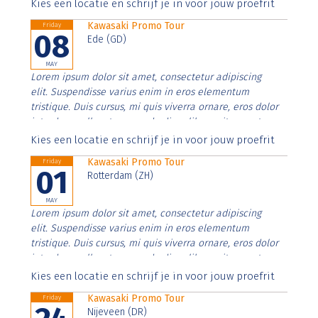
Aenean faucibus nibh et justo cursus id rutrum lorem
Kies een locatie en schrijf je in voor jouw proefrit
imperdiet. Nunc ut sem vitae risus tristique posuere.
Kawasaki Promo Tour
Friday
08
Ede (GD)
MAY
Lorem ipsum dolor sit amet, consectetur adipiscing
elit. Suspendisse varius enim in eros elementum
tristique. Duis cursus, mi quis viverra ornare, eros dolor
interdum nulla, ut commodo diam libero vitae erat.
Aenean faucibus nibh et justo cursus id rutrum lorem
Kies een locatie en schrijf je in voor jouw proefrit
imperdiet. Nunc ut sem vitae risus tristique posuere.
Kawasaki Promo Tour
Friday
01
Rotterdam (ZH)
MAY
Lorem ipsum dolor sit amet, consectetur adipiscing
elit. Suspendisse varius enim in eros elementum
tristique. Duis cursus, mi quis viverra ornare, eros dolor
interdum nulla, ut commodo diam libero vitae erat.
Aenean faucibus nibh et justo cursus id rutrum lorem
Kies een locatie en schrijf je in voor jouw proefrit
imperdiet. Nunc ut sem vitae risus tristique posuere.
Kawasaki Promo Tour
Friday
Nijeveen (DR)