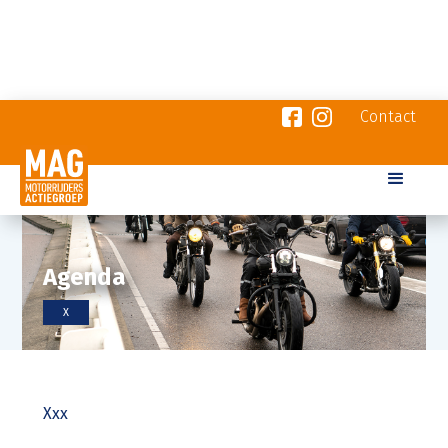
Contact
Agenda
X
Xxx