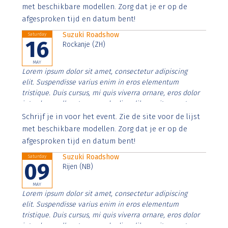
imperdiet. Nunc ut sem vitae risus tristique posuere.
met beschikbare modellen. Zorg dat je er op de
afgesproken tijd en datum bent!
Suzuki Roadshow
Saturday
16
Rockanje (ZH)
MAY
Lorem ipsum dolor sit amet, consectetur adipiscing
elit. Suspendisse varius enim in eros elementum
tristique. Duis cursus, mi quis viverra ornare, eros dolor
interdum nulla, ut commodo diam libero vitae erat.
Aenean faucibus nibh et justo cursus id rutrum lorem
Schrijf je in voor het event. Zie de site voor de lijst
imperdiet. Nunc ut sem vitae risus tristique posuere.
met beschikbare modellen. Zorg dat je er op de
afgesproken tijd en datum bent!
Suzuki Roadshow
Saturday
09
Rijen (NB)
MAY
Lorem ipsum dolor sit amet, consectetur adipiscing
elit. Suspendisse varius enim in eros elementum
tristique. Duis cursus, mi quis viverra ornare, eros dolor
interdum nulla, ut commodo diam libero vitae erat.