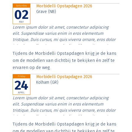
Morbidelli Opstapdagen 2026
Saturday
02
Grave (NB)
MAY
Lorem ipsum dolor sit amet, consectetur adipiscing
elit. Suspendisse varius enim in eros elementum
tristique. Duis cursus, mi quis viverra ornare, eros dolor
interdum nulla, ut commodo diam libero vitae erat.
Aenean faucibus nibh et justo cursus id rutrum lorem
Tijdens de Morbidelli Opstapdagen krijg je de kans
imperdiet. Nunc ut sem vitae risus tristique posuere.
om de modellen van dichtbij te bekijken én zelf te
ervaren op de weg.
Morbidelli Opstapdagen 2026
Friday
24
Kolham (GR)
APRIL
Lorem ipsum dolor sit amet, consectetur adipiscing
elit. Suspendisse varius enim in eros elementum
tristique. Duis cursus, mi quis viverra ornare, eros dolor
interdum nulla, ut commodo diam libero vitae erat.
Aenean faucibus nibh et justo cursus id rutrum lorem
Tijdens de Morbidelli Opstapdagen krijg je de kans
imperdiet. Nunc ut sem vitae risus tristique posuere.
om de modellen van dichtbij te bekijken én zelf te