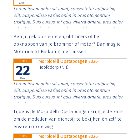
APRIL
Lorem ipsum dolor sit amet, consectetur adipiscing
elit. Suspendisse varius enim in eros elementum
tristique. Duis cursus, mi quis viverra ornare, eros dolor
interdum nulla, ut commodo diam libero vitae erat.
Aenean faucibus nibh et justo cursus id rutrum lorem
Ben jij gek op sleutelen, oldtimers of het
imperdiet. Nunc ut sem vitae risus tristique posuere.
opknappen van je brommer of motor? Dan mag je
Motormarkt Balkbrug niet missen.
Morbidelli Opstapdagen 2026
Friday
22
Hoofddorp (NH)
MAY
Lorem ipsum dolor sit amet, consectetur adipiscing
elit. Suspendisse varius enim in eros elementum
tristique. Duis cursus, mi quis viverra ornare, eros dolor
interdum nulla, ut commodo diam libero vitae erat.
Aenean faucibus nibh et justo cursus id rutrum lorem
Tijdens de Morbidelli Opstapdagen krijg je de kans
imperdiet. Nunc ut sem vitae risus tristique posuere.
om de modellen van dichtbij te bekijken én zelf te
ervaren op de weg.
Morbidelli Opstapdagen 2026
Friday