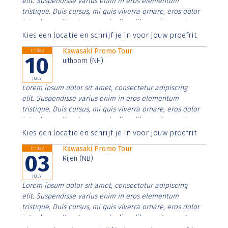
elit. Suspendisse varius enim in eros elementum
tristique. Duis cursus, mi quis viverra ornare, eros dolor
interdum nulla, ut commodo diam libero vitae erat.
Aenean faucibus nibh et justo cursus id rutrum lorem
Kies een locatie en schrijf je in voor jouw proefrit
imperdiet. Nunc ut sem vitae risus tristique posuere.
Kawasaki Promo Tour
Friday
10
uithoorn (NH)
JULY
Lorem ipsum dolor sit amet, consectetur adipiscing
elit. Suspendisse varius enim in eros elementum
tristique. Duis cursus, mi quis viverra ornare, eros dolor
interdum nulla, ut commodo diam libero vitae erat.
Aenean faucibus nibh et justo cursus id rutrum lorem
Kies een locatie en schrijf je in voor jouw proefrit
imperdiet. Nunc ut sem vitae risus tristique posuere.
Kawasaki Promo Tour
Friday
03
Rijen (NB)
JULY
Lorem ipsum dolor sit amet, consectetur adipiscing
elit. Suspendisse varius enim in eros elementum
tristique. Duis cursus, mi quis viverra ornare, eros dolor
interdum nulla, ut commodo diam libero vitae erat.