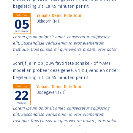
begeleiding uit. Ca 45 minuten per rit!
Yamaha Demo Ride Tour
Saturday
05
Uithoorn (NH)
SEPTEMBER
Lorem ipsum dolor sit amet, consectetur adipiscing
elit. Suspendisse varius enim in eros elementum
tristique. Duis cursus, mi quis viverra ornare, eros dolor
interdum nulla, ut commodo diam libero vitae erat.
Aenean faucibus nibh et justo cursus id rutrum lorem
Schrijf je in op jouw favoriete schakel- of Y-AMT
imperdiet. Nunc ut sem vitae risus tristique posuere.
model en probeer deze geheel vrijblijvend en onder
begeleiding uit. Ca 45 minuten per rit!
Yamaha Demo Ride Tour
Saturday
22
Bodegaven (ZH)
AUGUST
Lorem ipsum dolor sit amet, consectetur adipiscing
elit. Suspendisse varius enim in eros elementum
tristique. Duis cursus, mi quis viverra ornare, eros dolor
interdum nulla, ut commodo diam libero vitae erat.