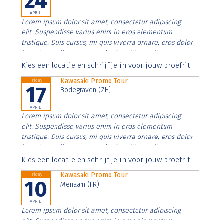
24
APRIL
Lorem ipsum dolor sit amet, consectetur adipiscing
elit. Suspendisse varius enim in eros elementum
tristique. Duis cursus, mi quis viverra ornare, eros dolor
interdum nulla, ut commodo diam libero vitae erat.
Aenean faucibus nibh et justo cursus id rutrum lorem
Kies een locatie en schrijf je in voor jouw proefrit
imperdiet. Nunc ut sem vitae risus tristique posuere.
Kawasaki Promo Tour
Friday
17
Bodegraven (ZH)
APRIL
Lorem ipsum dolor sit amet, consectetur adipiscing
elit. Suspendisse varius enim in eros elementum
tristique. Duis cursus, mi quis viverra ornare, eros dolor
interdum nulla, ut commodo diam libero vitae erat.
Aenean faucibus nibh et justo cursus id rutrum lorem
Kies een locatie en schrijf je in voor jouw proefrit
imperdiet. Nunc ut sem vitae risus tristique posuere.
Kawasaki Promo Tour
Friday
10
Menaam (FR)
APRIL
Lorem ipsum dolor sit amet, consectetur adipiscing