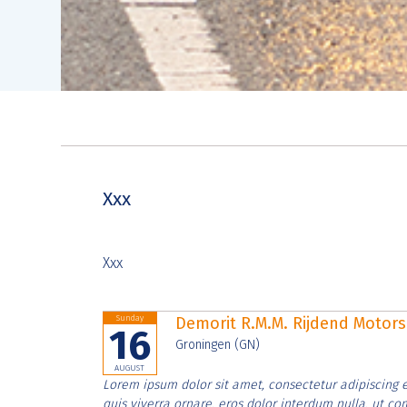
Xxx
Xxx
Sunday
Demorit R.M.M. Rijdend Moto
16
Groningen (GN)
AUGUST
Lorem ipsum dolor sit amet, consectetur adipiscing e
quis viverra ornare, eros dolor interdum nulla, ut c