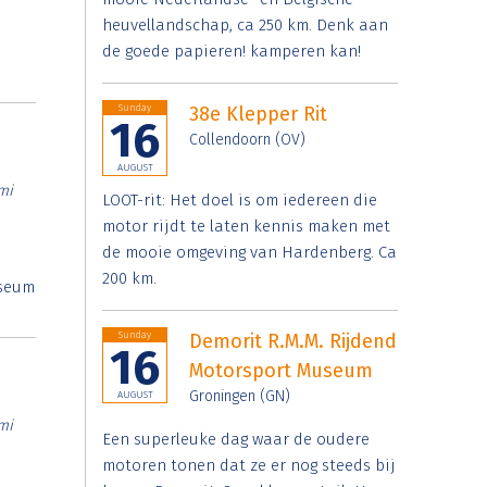
heuvellandschap, ca 250 km. Denk aan
de goede papieren! kamperen kan!
Sunday
38e Klepper Rit
16
Collendoorn (OV)
AUGUST
mi
LOOT-rit: Het doel is om iedereen die
motor rijdt te laten kennis maken met
de mooie omgeving van Hardenberg. Ca
200 km.
useum
Sunday
Demorit R.M.M. Rijdend
16
Motorsport Museum
Groningen (GN)
AUGUST
mi
Een superleuke dag waar de oudere
motoren tonen dat ze er nog steeds bij