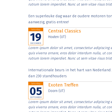
rutrum lorem imperdiet. Nunc ut sem vitae risus tris
Een superleuke dag waar de oudere motoren tonen
aanwezig, gratis entree!
Saturday
Central Classics
19
Houten (UT)
DECEMBER
Lorem ipsum dolor sit amet, consectetur adipiscing e
quis viverra ornare, eros dolor interdum nulla, ut c
rutrum lorem imperdiet. Nunc ut sem vitae risus tris
Internationale beurs in het hart van Nederland
dan 230 standhouders
Saturday
Exoten Treffen
05
Doorn (UT)
SEPTEMBER
Lorem ipsum dolor sit amet, consectetur adipiscing e
quis viverra ornare, eros dolor interdum nulla, ut c