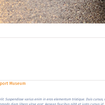
rsport Museum
lit. Suspendisse varius enim in eros elementum tristique. Duis cursus, 
ommodo diam libero vitae erat. Aenean faucibus nibh et justo cursus id