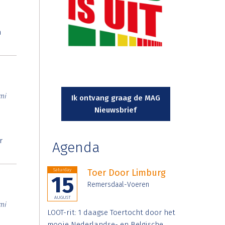
n
mi
Ik ontvang graag de MAG
Nieuwsbrief
r
Agenda
Saturday
Toer Door Limburg
15
Remersdaal-Voeren
AUGUST
mi
LOOT-rit: 1 daagse Toertocht door het
mooie Nederlandse- en Belgische