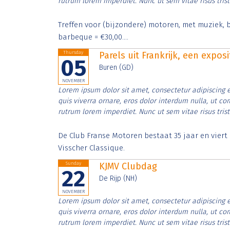
rutrum lorem imperdiet. Nunc ut sem vitae risus tris
Treffen voor (bijzondere) motoren, met muziek, b
barbeque = €30,00....
Thursday
Parels uit Frankrijk, een expos
05
Buren (GD)
NOVEMBER
Lorem ipsum dolor sit amet, consectetur adipiscing e
quis viverra ornare, eros dolor interdum nulla, ut c
rutrum lorem imperdiet. Nunc ut sem vitae risus tris
De Club Franse Motoren bestaat 35 jaar en vier
Visscher Classique.
Sunday
KJMV Clubdag
22
De Rijp (NH)
NOVEMBER
Lorem ipsum dolor sit amet, consectetur adipiscing e
quis viverra ornare, eros dolor interdum nulla, ut c
rutrum lorem imperdiet. Nunc ut sem vitae risus tris