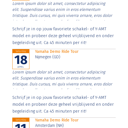
Lorem ipsum dolor sit amet, consectetur adipiscing
elit. Suspendisse varius enim in eros elementum
tristique. Duis cursus, mi quis viverra ornare, eros dolor
interdum nulla, ut commodo diam libero vitae erat.
Aenean faucibus nibh et justo cursus id rutrum lorem
Schrijf je in op jouw favoriete schakel- of Y-AMT
imperdiet. Nunc ut sem vitae risus tristique posuere.
model en probeer deze geheel vrijblijvend en onder
begeleiding uit. Ca 45 minuten per rit!
Yamaha Demo Ride Tour
Saturday
18
Nijmegen (GD)
APRIL
Lorem ipsum dolor sit amet, consectetur adipiscing
elit. Suspendisse varius enim in eros elementum
tristique. Duis cursus, mi quis viverra ornare, eros dolor
interdum nulla, ut commodo diam libero vitae erat.
Aenean faucibus nibh et justo cursus id rutrum lorem
Schrijf je in op jouw favoriete schakel- of Y-AMT
imperdiet. Nunc ut sem vitae risus tristique posuere.
model en probeer deze geheel vrijblijvend en onder
begeleiding uit. Ca 45 minuten per rit!
Yamaha Demo Ride Tour
Saturday
Amsterdam (NH)