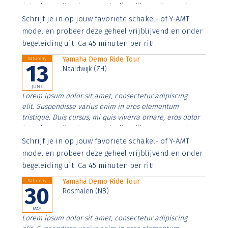
interdum nulla, ut commodo diam libero vitae erat.
Aenean faucibus nibh et justo cursus id rutrum lorem
Schrijf je in op jouw favoriete schakel- of Y-AMT
imperdiet. Nunc ut sem vitae risus tristique posuere.
model en probeer deze geheel vrijblijvend en onder
begeleiding uit. Ca 45 minuten per rit!
Yamaha Demo Ride Tour
Saturday
13
Naaldwijk (ZH)
JUNE
Lorem ipsum dolor sit amet, consectetur adipiscing
elit. Suspendisse varius enim in eros elementum
tristique. Duis cursus, mi quis viverra ornare, eros dolor
interdum nulla, ut commodo diam libero vitae erat.
Aenean faucibus nibh et justo cursus id rutrum lorem
Schrijf je in op jouw favoriete schakel- of Y-AMT
imperdiet. Nunc ut sem vitae risus tristique posuere.
model en probeer deze geheel vrijblijvend en onder
begeleiding uit. Ca 45 minuten per rit!
Yamaha Demo Ride Tour
Saturday
30
Rosmalen (NB)
MAY
Lorem ipsum dolor sit amet, consectetur adipiscing