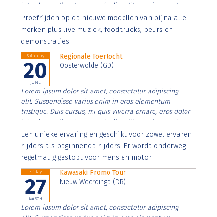
interdum nulla, ut commodo diam libero vitae erat.
Aenean faucibus nibh et justo cursus id rutrum lorem
Proefrijden op de nieuwe modellen van bijna alle
imperdiet. Nunc ut sem vitae risus tristique posuere.
merken plus live muziek, foodtrucks, beurs en
demonstraties
Regionale Toertocht
Saturday
20
Oosterwolde (GD)
JUNE
Lorem ipsum dolor sit amet, consectetur adipiscing
elit. Suspendisse varius enim in eros elementum
tristique. Duis cursus, mi quis viverra ornare, eros dolor
interdum nulla, ut commodo diam libero vitae erat.
Aenean faucibus nibh et justo cursus id rutrum lorem
Een unieke ervaring en geschikt voor zowel ervaren
imperdiet. Nunc ut sem vitae risus tristique posuere.
rijders als beginnende rijders. Er wordt onderweg
regelmatig gestopt voor mens en motor.
Kawasaki Promo Tour
Friday
27
Nieuw Weerdinge (DR)
MARCH
Lorem ipsum dolor sit amet, consectetur adipiscing