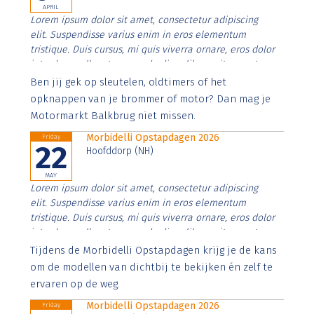
APRIL
Lorem ipsum dolor sit amet, consectetur adipiscing
elit. Suspendisse varius enim in eros elementum
tristique. Duis cursus, mi quis viverra ornare, eros dolor
interdum nulla, ut commodo diam libero vitae erat.
Aenean faucibus nibh et justo cursus id rutrum lorem
Ben jij gek op sleutelen, oldtimers of het
imperdiet. Nunc ut sem vitae risus tristique posuere.
opknappen van je brommer of motor? Dan mag je
Motormarkt Balkbrug niet missen.
Morbidelli Opstapdagen 2026
Friday
22
Hoofddorp (NH)
MAY
Lorem ipsum dolor sit amet, consectetur adipiscing
elit. Suspendisse varius enim in eros elementum
tristique. Duis cursus, mi quis viverra ornare, eros dolor
interdum nulla, ut commodo diam libero vitae erat.
Aenean faucibus nibh et justo cursus id rutrum lorem
Tijdens de Morbidelli Opstapdagen krijg je de kans
imperdiet. Nunc ut sem vitae risus tristique posuere.
om de modellen van dichtbij te bekijken én zelf te
ervaren op de weg.
Morbidelli Opstapdagen 2026
Friday