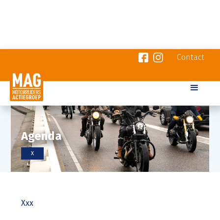
Contact
Agenda
X
Xxx