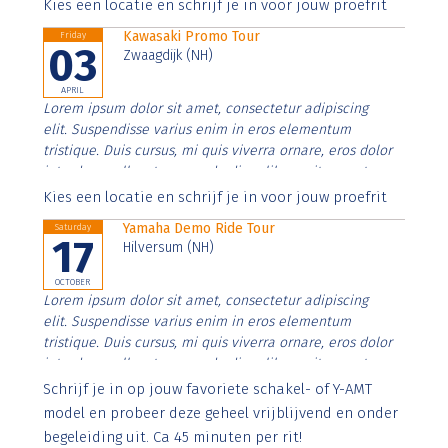
Aenean faucibus nibh et justo cursus id rutrum lorem
Kies een locatie en schrijf je in voor jouw proefrit
imperdiet. Nunc ut sem vitae risus tristique posuere.
Kawasaki Promo Tour
Friday
03
Zwaagdijk (NH)
APRIL
Lorem ipsum dolor sit amet, consectetur adipiscing
elit. Suspendisse varius enim in eros elementum
tristique. Duis cursus, mi quis viverra ornare, eros dolor
interdum nulla, ut commodo diam libero vitae erat.
Aenean faucibus nibh et justo cursus id rutrum lorem
Kies een locatie en schrijf je in voor jouw proefrit
imperdiet. Nunc ut sem vitae risus tristique posuere.
Yamaha Demo Ride Tour
Saturday
17
Hilversum (NH)
OCTOBER
Lorem ipsum dolor sit amet, consectetur adipiscing
elit. Suspendisse varius enim in eros elementum
tristique. Duis cursus, mi quis viverra ornare, eros dolor
interdum nulla, ut commodo diam libero vitae erat.
Aenean faucibus nibh et justo cursus id rutrum lorem
Schrijf je in op jouw favoriete schakel- of Y-AMT
imperdiet. Nunc ut sem vitae risus tristique posuere.
model en probeer deze geheel vrijblijvend en onder
begeleiding uit. Ca 45 minuten per rit!