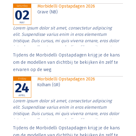
Morbidelli Opstapdagen 2026
Saturday
02
Grave (NB)
MAY
Lorem ipsum dolor sit amet, consectetur adipiscing
elit. Suspendisse varius enim in eros elementum
tristique. Duis cursus, mi quis viverra ornare, eros dolor
interdum nulla, ut commodo diam libero vitae erat.
Aenean faucibus nibh et justo cursus id rutrum lorem
Tijdens de Morbidelli Opstapdagen krijg je de kans
imperdiet. Nunc ut sem vitae risus tristique posuere.
om de modellen van dichtbij te bekijken én zelf te
ervaren op de weg.
Morbidelli Opstapdagen 2026
Friday
24
Kolham (GR)
APRIL
Lorem ipsum dolor sit amet, consectetur adipiscing
elit. Suspendisse varius enim in eros elementum
tristique. Duis cursus, mi quis viverra ornare, eros dolor
interdum nulla, ut commodo diam libero vitae erat.
Aenean faucibus nibh et justo cursus id rutrum lorem
Tijdens de Morbidelli Opstapdagen krijg je de kans
imperdiet. Nunc ut sem vitae risus tristique posuere.
om de modellen van dichtbij te bekijken én zelf te