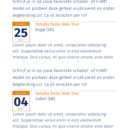
Aenean faucibus nibh et justo cursus id rutrum lorem
Schrijf je in op jouw favoriete schakel- of Y-AMT
imperdiet. Nunc ut sem vitae risus tristique posuere.
model en probeer deze geheel vrijblijvend en onder
begeleiding uit. Ca 45 minuten per rit!
Yamaha Demo Ride Tour
Saturday
25
Rogat (DR)
JULY
Lorem ipsum dolor sit amet, consectetur adipiscing
elit. Suspendisse varius enim in eros elementum
tristique. Duis cursus, mi quis viverra ornare, eros dolor
interdum nulla, ut commodo diam libero vitae erat.
Aenean faucibus nibh et justo cursus id rutrum lorem
Schrijf je in op jouw favoriete schakel- of Y-AMT
imperdiet. Nunc ut sem vitae risus tristique posuere.
model en probeer deze geheel vrijblijvend en onder
begeleiding uit. Ca 45 minuten per rit!
Yamaha Demo Ride Tour
Saturday
04
Volkel (NB)
JULY
Lorem ipsum dolor sit amet, consectetur adipiscing
elit. Suspendisse varius enim in eros elementum
tristique. Duis cursus, mi quis viverra ornare, eros dolor