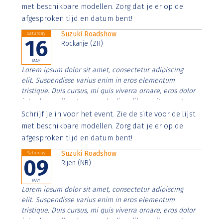
imperdiet. Nunc ut sem vitae risus tristique posuere.
met beschikbare modellen. Zorg dat je er op de
afgesproken tijd en datum bent!
Suzuki Roadshow
Saturday
16
Rockanje (ZH)
MAY
Lorem ipsum dolor sit amet, consectetur adipiscing
elit. Suspendisse varius enim in eros elementum
tristique. Duis cursus, mi quis viverra ornare, eros dolor
interdum nulla, ut commodo diam libero vitae erat.
Aenean faucibus nibh et justo cursus id rutrum lorem
Schrijf je in voor het event. Zie de site voor de lijst
imperdiet. Nunc ut sem vitae risus tristique posuere.
met beschikbare modellen. Zorg dat je er op de
afgesproken tijd en datum bent!
Suzuki Roadshow
Saturday
09
Rijen (NB)
MAY
Lorem ipsum dolor sit amet, consectetur adipiscing
elit. Suspendisse varius enim in eros elementum
tristique. Duis cursus, mi quis viverra ornare, eros dolor
interdum nulla, ut commodo diam libero vitae erat.