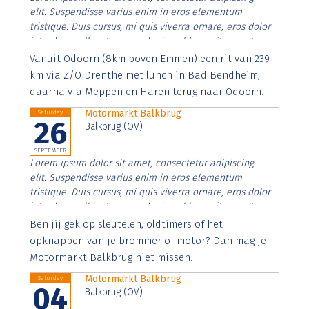
elit. Suspendisse varius enim in eros elementum
tristique. Duis cursus, mi quis viverra ornare, eros dolor
interdum nulla, ut commodo diam libero vitae erat.
Aenean faucibus nibh et justo cursus id rutrum lorem
Vanuit Odoorn (8km boven Emmen) een rit van 239
imperdiet. Nunc ut sem vitae risus tristique posuere.
km via Z/O Drenthe met lunch in Bad Bendheim,
daarna via Meppen en Haren terug naar Odoorn.
Motormarkt Balkbrug
Saturday
26
Balkbrug (OV)
SEPTEMBER
Lorem ipsum dolor sit amet, consectetur adipiscing
elit. Suspendisse varius enim in eros elementum
tristique. Duis cursus, mi quis viverra ornare, eros dolor
interdum nulla, ut commodo diam libero vitae erat.
Aenean faucibus nibh et justo cursus id rutrum lorem
Ben jij gek op sleutelen, oldtimers of het
imperdiet. Nunc ut sem vitae risus tristique posuere.
opknappen van je brommer of motor? Dan mag je
Motormarkt Balkbrug niet missen.
Motormarkt Balkbrug
Saturday
04
Balkbrug (OV)