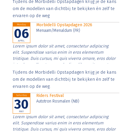
Aenean faucibus nibh et justo cursus id rutrum lorem
Tijdens de Morbidelli Opstapdagen krijg je de kans
imperdiet. Nunc ut sem vitae risus tristique posuere.
om de modellen van dichtbij te bekijken én zelf te
ervaren op de weg
Morbidelli Opstapdagen 2026
Monday
06
Menaam/Menaldum (FR)
APRIL
Lorem ipsum dolor sit amet, consectetur adipiscing
elit. Suspendisse varius enim in eros elementum
tristique. Duis cursus, mi quis viverra ornare, eros dolor
interdum nulla, ut commodo diam libero vitae erat.
Aenean faucibus nibh et justo cursus id rutrum lorem
Tijdens de Morbidelli Opstapdagen krijg je de kans
imperdiet. Nunc ut sem vitae risus tristique posuere.
om de modellen van dichtbij te bekijken én zelf te
ervaren op de weg.
Riders Festival
Saturday
30
Autotron Rosmalen (NB)
MAY
Lorem ipsum dolor sit amet, consectetur adipiscing
elit. Suspendisse varius enim in eros elementum
tristique. Duis cursus, mi quis viverra ornare, eros dolor