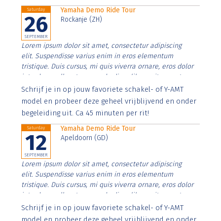
Yamaha Demo Ride Tour
Saturday
26
Rockanje (ZH)
SEPTEMBER
Lorem ipsum dolor sit amet, consectetur adipiscing
elit. Suspendisse varius enim in eros elementum
tristique. Duis cursus, mi quis viverra ornare, eros dolor
interdum nulla, ut commodo diam libero vitae erat.
Aenean faucibus nibh et justo cursus id rutrum lorem
Schrijf je in op jouw favoriete schakel- of Y-AMT
imperdiet. Nunc ut sem vitae risus tristique posuere.
model en probeer deze geheel vrijblijvend en onder
begeleiding uit. Ca 45 minuten per rit!
Yamaha Demo Ride Tour
Saturday
12
Apeldoorn (GD)
SEPTEMBER
Lorem ipsum dolor sit amet, consectetur adipiscing
elit. Suspendisse varius enim in eros elementum
tristique. Duis cursus, mi quis viverra ornare, eros dolor
interdum nulla, ut commodo diam libero vitae erat.
Aenean faucibus nibh et justo cursus id rutrum lorem
Schrijf je in op jouw favoriete schakel- of Y-AMT
imperdiet. Nunc ut sem vitae risus tristique posuere.
model en probeer deze geheel vrijblijvend en onder