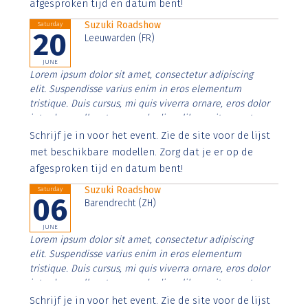
afgesproken tijd en datum bent!
Suzuki Roadshow
Saturday
20
Leeuwarden (FR)
JUNE
Lorem ipsum dolor sit amet, consectetur adipiscing
elit. Suspendisse varius enim in eros elementum
tristique. Duis cursus, mi quis viverra ornare, eros dolor
interdum nulla, ut commodo diam libero vitae erat.
Aenean faucibus nibh et justo cursus id rutrum lorem
Schrijf je in voor het event. Zie de site voor de lijst
imperdiet. Nunc ut sem vitae risus tristique posuere.
met beschikbare modellen. Zorg dat je er op de
afgesproken tijd en datum bent!
Suzuki Roadshow
Saturday
06
Barendrecht (ZH)
JUNE
Lorem ipsum dolor sit amet, consectetur adipiscing
elit. Suspendisse varius enim in eros elementum
tristique. Duis cursus, mi quis viverra ornare, eros dolor
interdum nulla, ut commodo diam libero vitae erat.
Aenean faucibus nibh et justo cursus id rutrum lorem
Schrijf je in voor het event. Zie de site voor de lijst