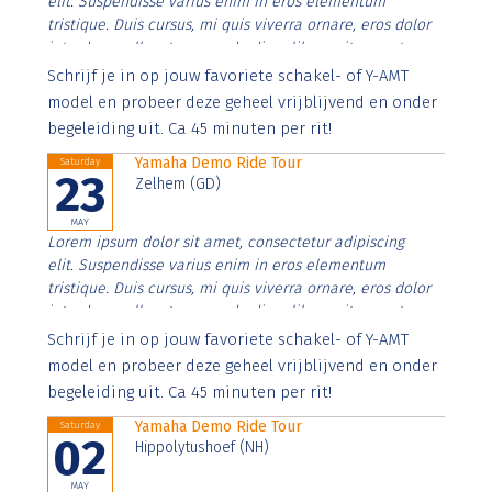
elit. Suspendisse varius enim in eros elementum
tristique. Duis cursus, mi quis viverra ornare, eros dolor
interdum nulla, ut commodo diam libero vitae erat.
Aenean faucibus nibh et justo cursus id rutrum lorem
Schrijf je in op jouw favoriete schakel- of Y-AMT
imperdiet. Nunc ut sem vitae risus tristique posuere.
model en probeer deze geheel vrijblijvend en onder
begeleiding uit. Ca 45 minuten per rit!
Yamaha Demo Ride Tour
Saturday
23
Zelhem (GD)
MAY
Lorem ipsum dolor sit amet, consectetur adipiscing
elit. Suspendisse varius enim in eros elementum
tristique. Duis cursus, mi quis viverra ornare, eros dolor
interdum nulla, ut commodo diam libero vitae erat.
Aenean faucibus nibh et justo cursus id rutrum lorem
Schrijf je in op jouw favoriete schakel- of Y-AMT
imperdiet. Nunc ut sem vitae risus tristique posuere.
model en probeer deze geheel vrijblijvend en onder
begeleiding uit. Ca 45 minuten per rit!
Yamaha Demo Ride Tour
Saturday
02
Hippolytushoef (NH)
MAY