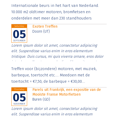
Aenean faucibus nibh et justo cursus id rutrum lorem
Internationale beurs in het hart van Nederland.
imperdiet. Nunc ut sem vitae risus tristique posuere.
10.000 m2 oldtimer motoren, bromfietsen en
onderdelen met meer dan 230 standhouders
Exoten Treffen
Saturday
05
Doorn (UT)
SEPTEMBER
Lorem ipsum dolor sit amet, consectetur adipiscing
elit. Suspendisse varius enim in eros elementum
tristique. Duis cursus, mi quis viverra ornare, eros dolor
interdum nulla, ut commodo diam libero vitae erat.
Aenean faucibus nibh et justo cursus id rutrum lorem
Treffen voor (bijzondere) motoren, met muziek,
imperdiet. Nunc ut sem vitae risus tristique posuere.
barbeque, toertocht etc..... Meedoen met de
toertocht = €7,50, de barbeque = €30,00....
Parels uit Frankrijk, een expositie van de
Thursday
05
Mooiste Franse Motorfietsen
Buren (GD)
NOVEMBER
Lorem ipsum dolor sit amet, consectetur adipiscing
elit. Suspendisse varius enim in eros elementum