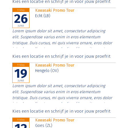
Aenean faucibus nibh et justo cursus id rutrum lorem
Kies een locatie en schrijf je in voor jouw proefrit
imperdiet. Nunc ut sem vitae risus tristique posuere.
Kawasaki Promo Tour
Friday
26
Echt (LB)
JUNE
Lorem ipsum dolor sit amet, consectetur adipiscing
elit. Suspendisse varius enim in eros elementum
tristique. Duis cursus, mi quis viverra ornare, eros dolor
interdum nulla, ut commodo diam libero vitae erat.
Aenean faucibus nibh et justo cursus id rutrum lorem
Kies een locatie en schrijf je in voor jouw proefrit
imperdiet. Nunc ut sem vitae risus tristique posuere.
Kawasaki Promo Tour
Friday
19
Hengelo (OV)
JUNE
Lorem ipsum dolor sit amet, consectetur adipiscing
elit. Suspendisse varius enim in eros elementum
tristique. Duis cursus, mi quis viverra ornare, eros dolor
interdum nulla, ut commodo diam libero vitae erat.
Aenean faucibus nibh et justo cursus id rutrum lorem
Kies een locatie en schrijf je in voor jouw proefrit
imperdiet. Nunc ut sem vitae risus tristique posuere.
Kawasaki Promo Tour
Friday
Goes (ZL)