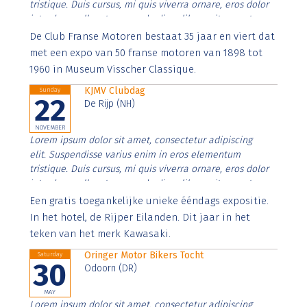
tristique. Duis cursus, mi quis viverra ornare, eros dolor
interdum nulla, ut commodo diam libero vitae erat.
Aenean faucibus nibh et justo cursus id rutrum lorem
De Club Franse Motoren bestaat 35 jaar en viert dat
imperdiet. Nunc ut sem vitae risus tristique posuere.
met een expo van 50 franse motoren van 1898 tot
1960 in Museum Visscher Classique.
KJMV Clubdag
Sunday
22
De Rijp (NH)
NOVEMBER
Lorem ipsum dolor sit amet, consectetur adipiscing
elit. Suspendisse varius enim in eros elementum
tristique. Duis cursus, mi quis viverra ornare, eros dolor
interdum nulla, ut commodo diam libero vitae erat.
Aenean faucibus nibh et justo cursus id rutrum lorem
Een gratis toegankelijke unieke ééndags expositie.
imperdiet. Nunc ut sem vitae risus tristique posuere.
In het hotel, de Rijper Eilanden. Dit jaar in het
teken van het merk Kawasaki.
Oringer Motor Bikers Tocht
Saturday
30
Odoorn (DR)
MAY
Lorem ipsum dolor sit amet, consectetur adipiscing