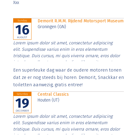
Xxx
Demorit R.M.M. Rijdend Motorsport Museum
Sunday
16
Groningen (GN)
AUGUST
Lorem ipsum dolor sit amet, consectetur adipiscing
elit. Suspendisse varius enim in eros elementum
tristique. Duis cursus, mi quis viverra ornare, eros dolor
interdum nulla, ut commodo diam libero vitae erat.
Aenean faucibus nibh et justo cursus id rutrum lorem
Een superleuke dag waar de oudere motoren tonen
imperdiet. Nunc ut sem vitae risus tristique posuere.
dat ze er nog steeds bij horen. Demorit, Snackkar en
toiletten aanwezig, gratis entree!
Central Classics
Saturday
19
Houten (UT)
DECEMBER
Lorem ipsum dolor sit amet, consectetur adipiscing
elit. Suspendisse varius enim in eros elementum
tristique. Duis cursus, mi quis viverra ornare, eros dolor
interdum nulla, ut commodo diam libero vitae erat.