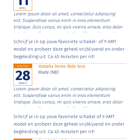
11
APRIL
Lorem ipsum dolor sit amet, consectetur adipiscing
elit. Suspendisse varius enim in eros elementum
tristique. Duis cursus, mi quis viverra ornare, eros dolor
interdum nulla, ut commodo diam libero vitae erat.
Aenean faucibus nibh et justo cursus id rutrum lorem
Schrijf je in op jouw favoriete schakel- of Y-AMT
imperdiet. Nunc ut sem vitae risus tristique posuere.
model en probeer deze geheel vrijblijvend en onder
begeleiding uit. Ca 45 minuten per rit!
Yamaha Demo Ride tour
Saturday
28
Made (NB)
MARCH
Lorem ipsum dolor sit amet, consectetur adipiscing
elit. Suspendisse varius enim in eros elementum
tristique. Duis cursus, mi quis viverra ornare, eros dolor
interdum nulla, ut commodo diam libero vitae erat.
Aenean faucibus nibh et justo cursus id rutrum lorem
Schrijf je in op jouw favoriete schakel of Y-AMT
imperdiet. Nunc ut sem vitae risus tristique posuere.
model en probeer deze geheel vrijblijvend en onder
begeleiding uit. Ca 45 minuten per rit!