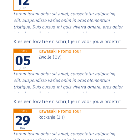
12
JUNE
Lorem ipsum dolor sit amet, consectetur adipiscing
elit. Suspendisse varius enim in eros elementum
tristique. Duis cursus, mi quis viverra ornare, eros dolor
interdum nulla, ut commodo diam libero vitae erat.
Aenean faucibus nibh et justo cursus id rutrum lorem
Kies een locatie en schrijf je in voor jouw proefrit
imperdiet. Nunc ut sem vitae risus tristique posuere.
Kawasaki Promo Tour
Friday
05
Zwolle (OV)
JUNE
Lorem ipsum dolor sit amet, consectetur adipiscing
elit. Suspendisse varius enim in eros elementum
tristique. Duis cursus, mi quis viverra ornare, eros dolor
interdum nulla, ut commodo diam libero vitae erat.
Aenean faucibus nibh et justo cursus id rutrum lorem
Kies een locatie en schrijf je in voor jouw proefrit
imperdiet. Nunc ut sem vitae risus tristique posuere.
Kawasaki Promo Tour
Friday
29
Rockanje (ZH)
MAY
Lorem ipsum dolor sit amet, consectetur adipiscing