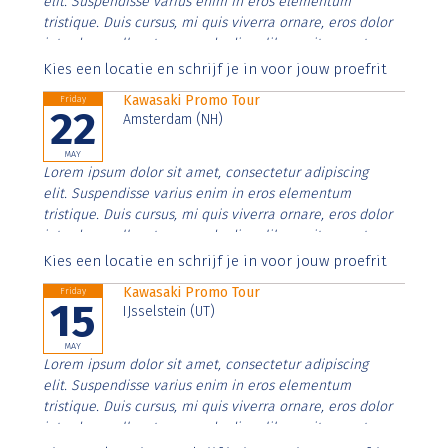
elit. Suspendisse varius enim in eros elementum
tristique. Duis cursus, mi quis viverra ornare, eros dolor
interdum nulla, ut commodo diam libero vitae erat.
Aenean faucibus nibh et justo cursus id rutrum lorem
Kies een locatie en schrijf je in voor jouw proefrit
imperdiet. Nunc ut sem vitae risus tristique posuere.
Kawasaki Promo Tour
Friday
22
Amsterdam (NH)
MAY
Lorem ipsum dolor sit amet, consectetur adipiscing
elit. Suspendisse varius enim in eros elementum
tristique. Duis cursus, mi quis viverra ornare, eros dolor
interdum nulla, ut commodo diam libero vitae erat.
Aenean faucibus nibh et justo cursus id rutrum lorem
Kies een locatie en schrijf je in voor jouw proefrit
imperdiet. Nunc ut sem vitae risus tristique posuere.
Kawasaki Promo Tour
Friday
15
IJsselstein (UT)
MAY
Lorem ipsum dolor sit amet, consectetur adipiscing
elit. Suspendisse varius enim in eros elementum
tristique. Duis cursus, mi quis viverra ornare, eros dolor
interdum nulla, ut commodo diam libero vitae erat.