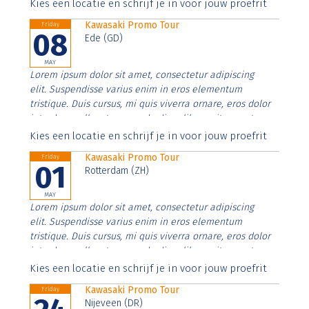
Aenean faucibus nibh et justo cursus id rutrum lorem
Kies een locatie en schrijf je in voor jouw proefrit
imperdiet. Nunc ut sem vitae risus tristique posuere.
Kawasaki Promo Tour
Friday
08
Ede (GD)
MAY
Lorem ipsum dolor sit amet, consectetur adipiscing
elit. Suspendisse varius enim in eros elementum
tristique. Duis cursus, mi quis viverra ornare, eros dolor
interdum nulla, ut commodo diam libero vitae erat.
Aenean faucibus nibh et justo cursus id rutrum lorem
Kies een locatie en schrijf je in voor jouw proefrit
imperdiet. Nunc ut sem vitae risus tristique posuere.
Kawasaki Promo Tour
Friday
01
Rotterdam (ZH)
MAY
Lorem ipsum dolor sit amet, consectetur adipiscing
elit. Suspendisse varius enim in eros elementum
tristique. Duis cursus, mi quis viverra ornare, eros dolor
interdum nulla, ut commodo diam libero vitae erat.
Aenean faucibus nibh et justo cursus id rutrum lorem
Kies een locatie en schrijf je in voor jouw proefrit
imperdiet. Nunc ut sem vitae risus tristique posuere.
Kawasaki Promo Tour
Friday
Nijeveen (DR)