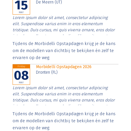
15
De Meern (UT)
MAY
Lorem ipsum dolor sit amet, consectetur adipiscing
elit. Suspendisse varius enim in eros elementum
tristique. Duis cursus, mi quis viverra ornare, eros dolor
interdum nulla, ut commodo diam libero vitae erat.
Aenean faucibus nibh et justo cursus id rutrum lorem
Tijdens de Morbidelli Opstapdagen krijg je de kans
imperdiet. Nunc ut sem vitae risus tristique posuere.
om de modellen van dichtbij te bekijken én zelf te
ervaren op de weg.
Morbidelli Opstapdagen 2026
Friday
08
Dronten (FL)
MAY
Lorem ipsum dolor sit amet, consectetur adipiscing
elit. Suspendisse varius enim in eros elementum
tristique. Duis cursus, mi quis viverra ornare, eros dolor
interdum nulla, ut commodo diam libero vitae erat.
Aenean faucibus nibh et justo cursus id rutrum lorem
Tijdens de Morbidelli Opstapdagen krijg je de kans
imperdiet. Nunc ut sem vitae risus tristique posuere.
om de modellen van dichtbij te bekijken én zelf te
ervaren op de weg.