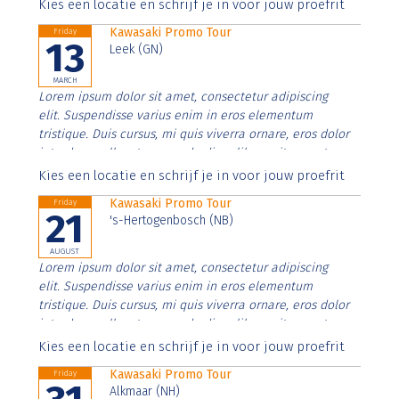
Aenean faucibus nibh et justo cursus id rutrum lorem
Kies een locatie en schrijf je in voor jouw proefrit
imperdiet. Nunc ut sem vitae risus tristique posuere.
Kawasaki Promo Tour
Friday
13
Leek (GN)
MARCH
Lorem ipsum dolor sit amet, consectetur adipiscing
elit. Suspendisse varius enim in eros elementum
tristique. Duis cursus, mi quis viverra ornare, eros dolor
interdum nulla, ut commodo diam libero vitae erat.
Aenean faucibus nibh et justo cursus id rutrum lorem
Kies een locatie en schrijf je in voor jouw proefrit
imperdiet. Nunc ut sem vitae risus tristique posuere.
Kawasaki Promo Tour
Friday
21
's-Hertogenbosch (NB)
AUGUST
Lorem ipsum dolor sit amet, consectetur adipiscing
elit. Suspendisse varius enim in eros elementum
tristique. Duis cursus, mi quis viverra ornare, eros dolor
interdum nulla, ut commodo diam libero vitae erat.
Aenean faucibus nibh et justo cursus id rutrum lorem
Kies een locatie en schrijf je in voor jouw proefrit
imperdiet. Nunc ut sem vitae risus tristique posuere.
Kawasaki Promo Tour
Friday
Alkmaar (NH)