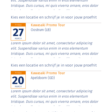
elit. Suspendisse varius enim in eros elementum
tristique. Duis cursus, mi quis viverra ornare, eros dolor
interdum nulla, ut commodo diam libero vitae erat.
Aenean faucibus nibh et justo cursus id rutrum lorem
Kies een locatie en schrijf je in voor jouw proefrit
imperdiet. Nunc ut sem vitae risus tristique posuere.
Kawasaki Promo Tour
Friday
27
Oostrum (LB)
MARCH
Lorem ipsum dolor sit amet, consectetur adipiscing
elit. Suspendisse varius enim in eros elementum
tristique. Duis cursus, mi quis viverra ornare, eros dolor
interdum nulla, ut commodo diam libero vitae erat.
Aenean faucibus nibh et justo cursus id rutrum lorem
Kies een locatie en schrijf je in voor jouw proefrit
imperdiet. Nunc ut sem vitae risus tristique posuere.
Kawasaki Promo Tour
Friday
20
Apeldoorn (GD)
MARCH
Lorem ipsum dolor sit amet, consectetur adipiscing
elit. Suspendisse varius enim in eros elementum
tristique. Duis cursus, mi quis viverra ornare, eros dolor
interdum nulla, ut commodo diam libero vitae erat.