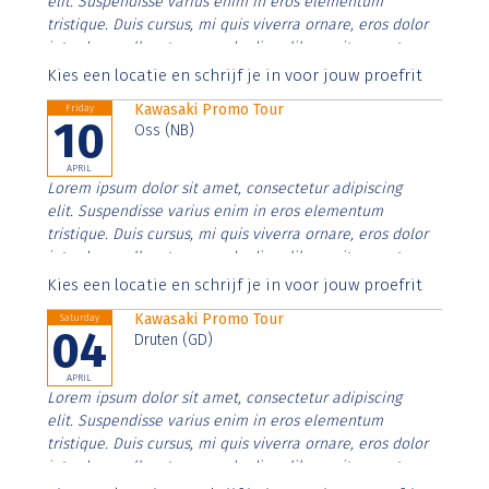
elit. Suspendisse varius enim in eros elementum
tristique. Duis cursus, mi quis viverra ornare, eros dolor
interdum nulla, ut commodo diam libero vitae erat.
Aenean faucibus nibh et justo cursus id rutrum lorem
Kies een locatie en schrijf je in voor jouw proefrit
imperdiet. Nunc ut sem vitae risus tristique posuere.
Kawasaki Promo Tour
Friday
10
Oss (NB)
APRIL
Lorem ipsum dolor sit amet, consectetur adipiscing
elit. Suspendisse varius enim in eros elementum
tristique. Duis cursus, mi quis viverra ornare, eros dolor
interdum nulla, ut commodo diam libero vitae erat.
Aenean faucibus nibh et justo cursus id rutrum lorem
Kies een locatie en schrijf je in voor jouw proefrit
imperdiet. Nunc ut sem vitae risus tristique posuere.
Kawasaki Promo Tour
Saturday
04
Druten (GD)
APRIL
Lorem ipsum dolor sit amet, consectetur adipiscing
elit. Suspendisse varius enim in eros elementum
tristique. Duis cursus, mi quis viverra ornare, eros dolor
interdum nulla, ut commodo diam libero vitae erat.