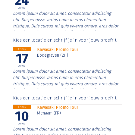
24
APRIL
Lorem ipsum dolor sit amet, consectetur adipiscing
elit. Suspendisse varius enim in eros elementum
tristique. Duis cursus, mi quis viverra ornare, eros dolor
interdum nulla, ut commodo diam libero vitae erat.
Aenean faucibus nibh et justo cursus id rutrum lorem
Kies een locatie en schrijf je in voor jouw proefrit
imperdiet. Nunc ut sem vitae risus tristique posuere.
Kawasaki Promo Tour
Friday
17
Bodegraven (ZH)
APRIL
Lorem ipsum dolor sit amet, consectetur adipiscing
elit. Suspendisse varius enim in eros elementum
tristique. Duis cursus, mi quis viverra ornare, eros dolor
interdum nulla, ut commodo diam libero vitae erat.
Aenean faucibus nibh et justo cursus id rutrum lorem
Kies een locatie en schrijf je in voor jouw proefrit
imperdiet. Nunc ut sem vitae risus tristique posuere.
Kawasaki Promo Tour
Friday
10
Menaam (FR)
APRIL
Lorem ipsum dolor sit amet, consectetur adipiscing