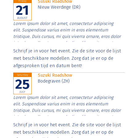
Susuki Roadshow
Friday
21
NIeuw Weerdinge (DR)
AUGUST
Lorem ipsum dolor sit amet, consectetur adipiscing
elit. Suspendisse varius enim in eros elementum
tristique. Duis cursus, mi quis viverra ornare, eros dolor
interdum nulla, ut commodo diam libero vitae erat.
Aenean faucibus nibh et justo cursus id rutrum lorem
Schrijf je in voor het event. Zie de site voor de lijst
imperdiet. Nunc ut sem vitae risus tristique posuere.
met beschikbare modellen. Zorg dat je er op de
afgesproken tijd en datum bent!
Suzuki Roadshow
Saturday
25
Bodegraven (ZH)
JULY
Lorem ipsum dolor sit amet, consectetur adipiscing
elit. Suspendisse varius enim in eros elementum
tristique. Duis cursus, mi quis viverra ornare, eros dolor
interdum nulla, ut commodo diam libero vitae erat.
Aenean faucibus nibh et justo cursus id rutrum lorem
Schrijf je in voor het event. Zie de site voor de lijst
imperdiet. Nunc ut sem vitae risus tristique posuere.
met beschikbare modellen. Zorg dat je er op de