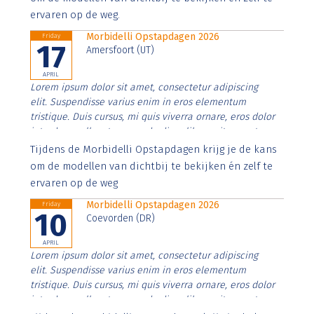
ervaren op de weg.
Morbidelli Opstapdagen 2026
Friday
17
Amersfoort (UT)
APRIL
Lorem ipsum dolor sit amet, consectetur adipiscing
elit. Suspendisse varius enim in eros elementum
tristique. Duis cursus, mi quis viverra ornare, eros dolor
interdum nulla, ut commodo diam libero vitae erat.
Aenean faucibus nibh et justo cursus id rutrum lorem
Tijdens de Morbidelli Opstapdagen krijg je de kans
imperdiet. Nunc ut sem vitae risus tristique posuere.
om de modellen van dichtbij te bekijken én zelf te
ervaren op de weg
Morbidelli Opstapdagen 2026
Friday
10
Coevorden (DR)
APRIL
Lorem ipsum dolor sit amet, consectetur adipiscing
elit. Suspendisse varius enim in eros elementum
tristique. Duis cursus, mi quis viverra ornare, eros dolor
interdum nulla, ut commodo diam libero vitae erat.