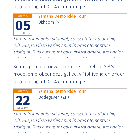
begeleiding uit. Ca 45 minuten per rit!
Yamaha Demo Ride Tour
Saturday
05
Uithoorn (NH)
SEPTEMBER
Lorem ipsum dolor sit amet, consectetur adipiscing
elit. Suspendisse varius enim in eros elementum
tristique. Duis cursus, mi quis viverra ornare, eros dolor
interdum nulla, ut commodo diam libero vitae erat.
Aenean faucibus nibh et justo cursus id rutrum lorem
Schrijf je in op jouw favoriete schakel- of Y-AMT
imperdiet. Nunc ut sem vitae risus tristique posuere.
model en probeer deze geheel vrijblijvend en onder
begeleiding uit. Ca 45 minuten per rit!
Yamaha Demo Ride Tour
Saturday
22
Bodegaven (ZH)
AUGUST
Lorem ipsum dolor sit amet, consectetur adipiscing
elit. Suspendisse varius enim in eros elementum
tristique. Duis cursus, mi quis viverra ornare, eros dolor
interdum nulla, ut commodo diam libero vitae erat.