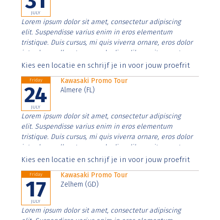
31
JULY
Lorem ipsum dolor sit amet, consectetur adipiscing
elit. Suspendisse varius enim in eros elementum
tristique. Duis cursus, mi quis viverra ornare, eros dolor
interdum nulla, ut commodo diam libero vitae erat.
Aenean faucibus nibh et justo cursus id rutrum lorem
Kies een locatie en schrijf je in voor jouw proefrit
imperdiet. Nunc ut sem vitae risus tristique posuere.
Kawasaki Promo Tour
Friday
24
Almere (FL)
JULY
Lorem ipsum dolor sit amet, consectetur adipiscing
elit. Suspendisse varius enim in eros elementum
tristique. Duis cursus, mi quis viverra ornare, eros dolor
interdum nulla, ut commodo diam libero vitae erat.
Aenean faucibus nibh et justo cursus id rutrum lorem
Kies een locatie en schrijf je in voor jouw proefrit
imperdiet. Nunc ut sem vitae risus tristique posuere.
Kawasaki Promo Tour
Friday
17
Zelhem (GD)
JULY
Lorem ipsum dolor sit amet, consectetur adipiscing