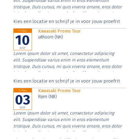
elit. Suspendisse varius enim in eros elementum
tristique. Duis cursus, mi quis viverra ornare, eros dolor
interdum nulla, ut commodo diam libero vitae erat.
Aenean faucibus nibh et justo cursus id rutrum lorem
Kies een locatie en schrijf je in voor jouw proefrit
imperdiet. Nunc ut sem vitae risus tristique posuere.
Kawasaki Promo Tour
Friday
10
uithoorn (NH)
JULY
Lorem ipsum dolor sit amet, consectetur adipiscing
elit. Suspendisse varius enim in eros elementum
tristique. Duis cursus, mi quis viverra ornare, eros dolor
interdum nulla, ut commodo diam libero vitae erat.
Aenean faucibus nibh et justo cursus id rutrum lorem
Kies een locatie en schrijf je in voor jouw proefrit
imperdiet. Nunc ut sem vitae risus tristique posuere.
Kawasaki Promo Tour
Friday
03
Rijen (NB)
JULY
Lorem ipsum dolor sit amet, consectetur adipiscing
elit. Suspendisse varius enim in eros elementum
tristique. Duis cursus, mi quis viverra ornare, eros dolor
interdum nulla, ut commodo diam libero vitae erat.