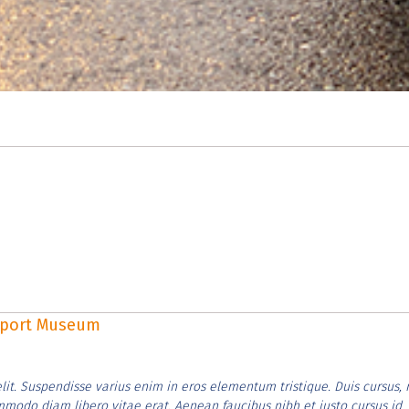
rsport Museum
lit. Suspendisse varius enim in eros elementum tristique. Duis cursus, 
ommodo diam libero vitae erat. Aenean faucibus nibh et justo cursus id