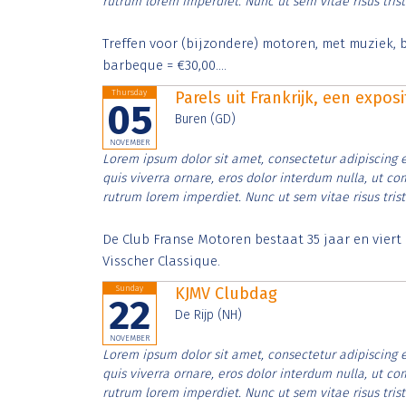
rutrum lorem imperdiet. Nunc ut sem vitae risus tris
Treffen voor (bijzondere) motoren, met muziek, b
barbeque = €30,00....
Thursday
Parels uit Frankrijk, een expos
05
Buren (GD)
NOVEMBER
Lorem ipsum dolor sit amet, consectetur adipiscing e
quis viverra ornare, eros dolor interdum nulla, ut c
rutrum lorem imperdiet. Nunc ut sem vitae risus tris
De Club Franse Motoren bestaat 35 jaar en vier
Visscher Classique.
Sunday
KJMV Clubdag
22
De Rijp (NH)
NOVEMBER
Lorem ipsum dolor sit amet, consectetur adipiscing e
quis viverra ornare, eros dolor interdum nulla, ut c
rutrum lorem imperdiet. Nunc ut sem vitae risus tris