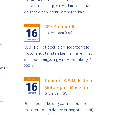
heuvellandschap, ca 250 km. Denk aan
de goede papieren! kamperen kan!
Sunday
38e Klepper Rit
16
Collendoorn (OV)
AUGUST
mi
LOOT-rit: Het doel is om iedereen die
motor rijdt te laten kennis maken met
de mooie omgeving van Hardenberg. Ca
200 km.
useum
Sunday
Demorit R.M.M. Rijdend
16
Motorsport Museum
Groningen (GN)
AUGUST
mi
Een superleuke dag waar de oudere
motoren tonen dat ze er nog steeds bij