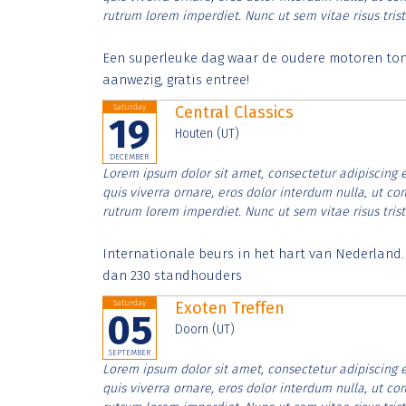
rutrum lorem imperdiet. Nunc ut sem vitae risus tris
Een superleuke dag waar de oudere motoren tonen
aanwezig, gratis entree!
Saturday
Central Classics
19
Houten (UT)
DECEMBER
Lorem ipsum dolor sit amet, consectetur adipiscing e
quis viverra ornare, eros dolor interdum nulla, ut c
rutrum lorem imperdiet. Nunc ut sem vitae risus tris
Internationale beurs in het hart van Nederland
dan 230 standhouders
Saturday
Exoten Treffen
05
Doorn (UT)
SEPTEMBER
Lorem ipsum dolor sit amet, consectetur adipiscing e
quis viverra ornare, eros dolor interdum nulla, ut c