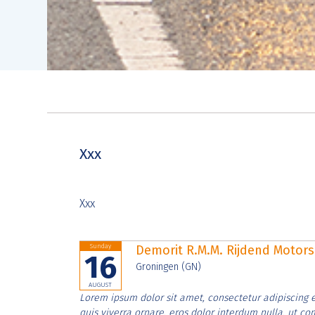
Xxx
Xxx
Sunday
Demorit R.M.M. Rijdend Moto
16
Groningen (GN)
AUGUST
Lorem ipsum dolor sit amet, consectetur adipiscing e
quis viverra ornare, eros dolor interdum nulla, ut c