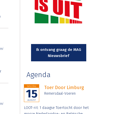
n
mi
Ik ontvang graag de MAG
Nieuwsbrief
r
Agenda
Saturday
Toer Door Limburg
15
Remersdaal-Voeren
AUGUST
mi
LOOT-rit: 1 daagse Toertocht door het
mooie Nederlandse- en Belgische