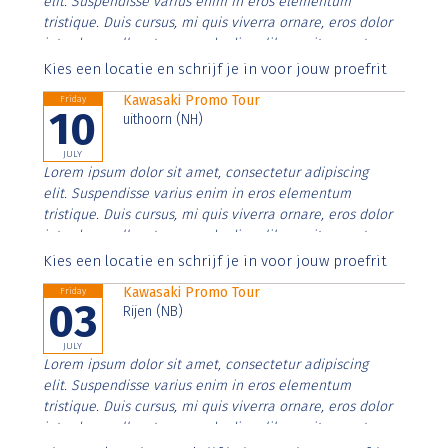
elit. Suspendisse varius enim in eros elementum
tristique. Duis cursus, mi quis viverra ornare, eros dolor
interdum nulla, ut commodo diam libero vitae erat.
Aenean faucibus nibh et justo cursus id rutrum lorem
Kies een locatie en schrijf je in voor jouw proefrit
imperdiet. Nunc ut sem vitae risus tristique posuere.
Kawasaki Promo Tour
Friday
10
uithoorn (NH)
JULY
Lorem ipsum dolor sit amet, consectetur adipiscing
elit. Suspendisse varius enim in eros elementum
tristique. Duis cursus, mi quis viverra ornare, eros dolor
interdum nulla, ut commodo diam libero vitae erat.
Aenean faucibus nibh et justo cursus id rutrum lorem
Kies een locatie en schrijf je in voor jouw proefrit
imperdiet. Nunc ut sem vitae risus tristique posuere.
Kawasaki Promo Tour
Friday
03
Rijen (NB)
JULY
Lorem ipsum dolor sit amet, consectetur adipiscing
elit. Suspendisse varius enim in eros elementum
tristique. Duis cursus, mi quis viverra ornare, eros dolor
interdum nulla, ut commodo diam libero vitae erat.