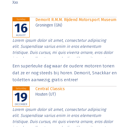
Xxx
Demorit R.M.M. Rijdend Motorsport Museum
Sunday
16
Groningen (GN)
AUGUST
Lorem ipsum dolor sit amet, consectetur adipiscing
elit. Suspendisse varius enim in eros elementum
tristique. Duis cursus, mi quis viverra ornare, eros dolor
interdum nulla, ut commodo diam libero vitae erat.
Aenean faucibus nibh et justo cursus id rutrum lorem
Een superleuke dag waar de oudere motoren tonen
imperdiet. Nunc ut sem vitae risus tristique posuere.
dat ze er nog steeds bij horen. Demorit, Snackkar en
toiletten aanwezig, gratis entree!
Central Classics
Saturday
19
Houten (UT)
DECEMBER
Lorem ipsum dolor sit amet, consectetur adipiscing
elit. Suspendisse varius enim in eros elementum
tristique. Duis cursus, mi quis viverra ornare, eros dolor
interdum nulla, ut commodo diam libero vitae erat.