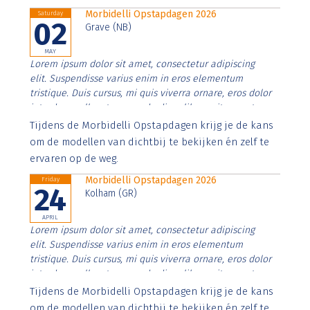
Morbidelli Opstapdagen 2026
Saturday
02
Grave (NB)
MAY
Lorem ipsum dolor sit amet, consectetur adipiscing
elit. Suspendisse varius enim in eros elementum
tristique. Duis cursus, mi quis viverra ornare, eros dolor
interdum nulla, ut commodo diam libero vitae erat.
Aenean faucibus nibh et justo cursus id rutrum lorem
Tijdens de Morbidelli Opstapdagen krijg je de kans
imperdiet. Nunc ut sem vitae risus tristique posuere.
om de modellen van dichtbij te bekijken én zelf te
ervaren op de weg.
Morbidelli Opstapdagen 2026
Friday
24
Kolham (GR)
APRIL
Lorem ipsum dolor sit amet, consectetur adipiscing
elit. Suspendisse varius enim in eros elementum
tristique. Duis cursus, mi quis viverra ornare, eros dolor
interdum nulla, ut commodo diam libero vitae erat.
Aenean faucibus nibh et justo cursus id rutrum lorem
Tijdens de Morbidelli Opstapdagen krijg je de kans
imperdiet. Nunc ut sem vitae risus tristique posuere.
om de modellen van dichtbij te bekijken én zelf te