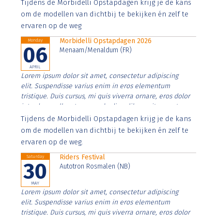
Aenean faucibus nibh et justo cursus id rutrum lorem
Tijdens de Morbidelli Opstapdagen krijg je de kans
imperdiet. Nunc ut sem vitae risus tristique posuere.
om de modellen van dichtbij te bekijken én zelf te
ervaren op de weg
Morbidelli Opstapdagen 2026
Monday
06
Menaam/Menaldum (FR)
APRIL
Lorem ipsum dolor sit amet, consectetur adipiscing
elit. Suspendisse varius enim in eros elementum
tristique. Duis cursus, mi quis viverra ornare, eros dolor
interdum nulla, ut commodo diam libero vitae erat.
Aenean faucibus nibh et justo cursus id rutrum lorem
Tijdens de Morbidelli Opstapdagen krijg je de kans
imperdiet. Nunc ut sem vitae risus tristique posuere.
om de modellen van dichtbij te bekijken én zelf te
ervaren op de weg.
Riders Festival
Saturday
30
Autotron Rosmalen (NB)
MAY
Lorem ipsum dolor sit amet, consectetur adipiscing
elit. Suspendisse varius enim in eros elementum
tristique. Duis cursus, mi quis viverra ornare, eros dolor