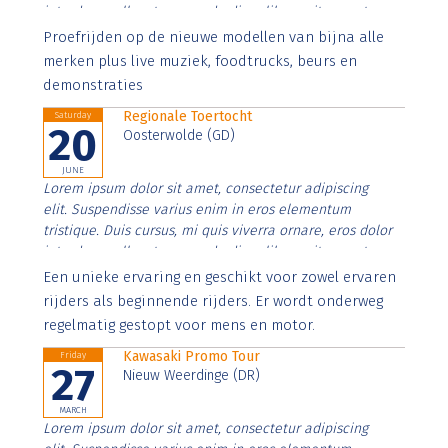
interdum nulla, ut commodo diam libero vitae erat.
Aenean faucibus nibh et justo cursus id rutrum lorem
Proefrijden op de nieuwe modellen van bijna alle
imperdiet. Nunc ut sem vitae risus tristique posuere.
merken plus live muziek, foodtrucks, beurs en
demonstraties
Regionale Toertocht
Saturday
20
Oosterwolde (GD)
JUNE
Lorem ipsum dolor sit amet, consectetur adipiscing
elit. Suspendisse varius enim in eros elementum
tristique. Duis cursus, mi quis viverra ornare, eros dolor
interdum nulla, ut commodo diam libero vitae erat.
Aenean faucibus nibh et justo cursus id rutrum lorem
Een unieke ervaring en geschikt voor zowel ervaren
imperdiet. Nunc ut sem vitae risus tristique posuere.
rijders als beginnende rijders. Er wordt onderweg
regelmatig gestopt voor mens en motor.
Kawasaki Promo Tour
Friday
27
Nieuw Weerdinge (DR)
MARCH
Lorem ipsum dolor sit amet, consectetur adipiscing