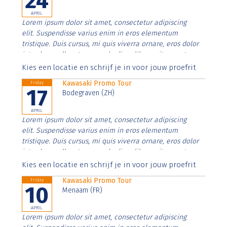
24
APRIL
Lorem ipsum dolor sit amet, consectetur adipiscing
elit. Suspendisse varius enim in eros elementum
tristique. Duis cursus, mi quis viverra ornare, eros dolor
interdum nulla, ut commodo diam libero vitae erat.
Aenean faucibus nibh et justo cursus id rutrum lorem
Kies een locatie en schrijf je in voor jouw proefrit
imperdiet. Nunc ut sem vitae risus tristique posuere.
Kawasaki Promo Tour
Friday
17
Bodegraven (ZH)
APRIL
Lorem ipsum dolor sit amet, consectetur adipiscing
elit. Suspendisse varius enim in eros elementum
tristique. Duis cursus, mi quis viverra ornare, eros dolor
interdum nulla, ut commodo diam libero vitae erat.
Aenean faucibus nibh et justo cursus id rutrum lorem
Kies een locatie en schrijf je in voor jouw proefrit
imperdiet. Nunc ut sem vitae risus tristique posuere.
Kawasaki Promo Tour
Friday
10
Menaam (FR)
APRIL
Lorem ipsum dolor sit amet, consectetur adipiscing