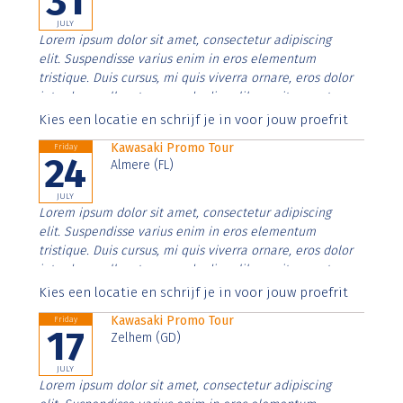
31
JULY
Lorem ipsum dolor sit amet, consectetur adipiscing
elit. Suspendisse varius enim in eros elementum
tristique. Duis cursus, mi quis viverra ornare, eros dolor
interdum nulla, ut commodo diam libero vitae erat.
Aenean faucibus nibh et justo cursus id rutrum lorem
Kies een locatie en schrijf je in voor jouw proefrit
imperdiet. Nunc ut sem vitae risus tristique posuere.
Kawasaki Promo Tour
Friday
24
Almere (FL)
JULY
Lorem ipsum dolor sit amet, consectetur adipiscing
elit. Suspendisse varius enim in eros elementum
tristique. Duis cursus, mi quis viverra ornare, eros dolor
interdum nulla, ut commodo diam libero vitae erat.
Aenean faucibus nibh et justo cursus id rutrum lorem
Kies een locatie en schrijf je in voor jouw proefrit
imperdiet. Nunc ut sem vitae risus tristique posuere.
Kawasaki Promo Tour
Friday
17
Zelhem (GD)
JULY
Lorem ipsum dolor sit amet, consectetur adipiscing