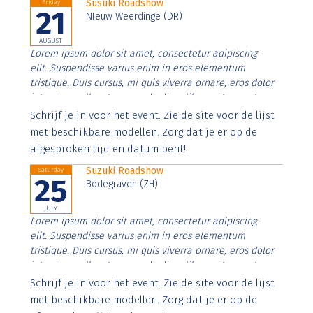
Susuki Roadshow
Friday
21
NIeuw Weerdinge (DR)
AUGUST
Lorem ipsum dolor sit amet, consectetur adipiscing
elit. Suspendisse varius enim in eros elementum
tristique. Duis cursus, mi quis viverra ornare, eros dolor
interdum nulla, ut commodo diam libero vitae erat.
Aenean faucibus nibh et justo cursus id rutrum lorem
Schrijf je in voor het event. Zie de site voor de lijst
imperdiet. Nunc ut sem vitae risus tristique posuere.
met beschikbare modellen. Zorg dat je er op de
afgesproken tijd en datum bent!
Suzuki Roadshow
Saturday
25
Bodegraven (ZH)
JULY
Lorem ipsum dolor sit amet, consectetur adipiscing
elit. Suspendisse varius enim in eros elementum
tristique. Duis cursus, mi quis viverra ornare, eros dolor
interdum nulla, ut commodo diam libero vitae erat.
Aenean faucibus nibh et justo cursus id rutrum lorem
Schrijf je in voor het event. Zie de site voor de lijst
imperdiet. Nunc ut sem vitae risus tristique posuere.
met beschikbare modellen. Zorg dat je er op de