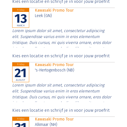
Aenean faucibus nibh et justo cursus id rutrum lorem
Kies een locatie en schrijf je in voor jouw proefrit
imperdiet. Nunc ut sem vitae risus tristique posuere.
Kawasaki Promo Tour
Friday
13
Leek (GN)
MARCH
Lorem ipsum dolor sit amet, consectetur adipiscing
elit. Suspendisse varius enim in eros elementum
tristique. Duis cursus, mi quis viverra ornare, eros dolor
interdum nulla, ut commodo diam libero vitae erat.
Aenean faucibus nibh et justo cursus id rutrum lorem
Kies een locatie en schrijf je in voor jouw proefrit
imperdiet. Nunc ut sem vitae risus tristique posuere.
Kawasaki Promo Tour
Friday
21
's-Hertogenbosch (NB)
AUGUST
Lorem ipsum dolor sit amet, consectetur adipiscing
elit. Suspendisse varius enim in eros elementum
tristique. Duis cursus, mi quis viverra ornare, eros dolor
interdum nulla, ut commodo diam libero vitae erat.
Aenean faucibus nibh et justo cursus id rutrum lorem
Kies een locatie en schrijf je in voor jouw proefrit
imperdiet. Nunc ut sem vitae risus tristique posuere.
Kawasaki Promo Tour
Friday
Alkmaar (NH)