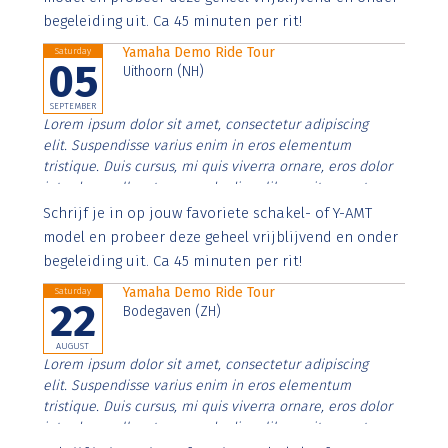
begeleiding uit. Ca 45 minuten per rit!
Yamaha Demo Ride Tour
Saturday
05
Uithoorn (NH)
SEPTEMBER
Lorem ipsum dolor sit amet, consectetur adipiscing
elit. Suspendisse varius enim in eros elementum
tristique. Duis cursus, mi quis viverra ornare, eros dolor
interdum nulla, ut commodo diam libero vitae erat.
Aenean faucibus nibh et justo cursus id rutrum lorem
Schrijf je in op jouw favoriete schakel- of Y-AMT
imperdiet. Nunc ut sem vitae risus tristique posuere.
model en probeer deze geheel vrijblijvend en onder
begeleiding uit. Ca 45 minuten per rit!
Yamaha Demo Ride Tour
Saturday
22
Bodegaven (ZH)
AUGUST
Lorem ipsum dolor sit amet, consectetur adipiscing
elit. Suspendisse varius enim in eros elementum
tristique. Duis cursus, mi quis viverra ornare, eros dolor
interdum nulla, ut commodo diam libero vitae erat.