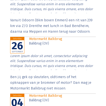
elit. Suspendisse varius enim in eros elementum
tristique. Duis cursus, mi quis viverra ornare, eros dolor
interdum nulla, ut commodo diam libero vitae erat.
Aenean faucibus nibh et justo cursus id rutrum lorem
Vanuit Odoorn (8km boven Emmen) een rit van 239
imperdiet. Nunc ut sem vitae risus tristique posuere.
km via Z/O Drenthe met lunch in Bad Bendheim,
daarna via Meppen en Haren terug naar Odoorn.
Motormarkt Balkbrug
Saturday
26
Balkbrug (OV)
SEPTEMBER
Lorem ipsum dolor sit amet, consectetur adipiscing
elit. Suspendisse varius enim in eros elementum
tristique. Duis cursus, mi quis viverra ornare, eros dolor
interdum nulla, ut commodo diam libero vitae erat.
Aenean faucibus nibh et justo cursus id rutrum lorem
Ben jij gek op sleutelen, oldtimers of het
imperdiet. Nunc ut sem vitae risus tristique posuere.
opknappen van je brommer of motor? Dan mag je
Motormarkt Balkbrug niet missen.
Motormarkt Balkbrug
Saturday
04
Balkbrug (OV)