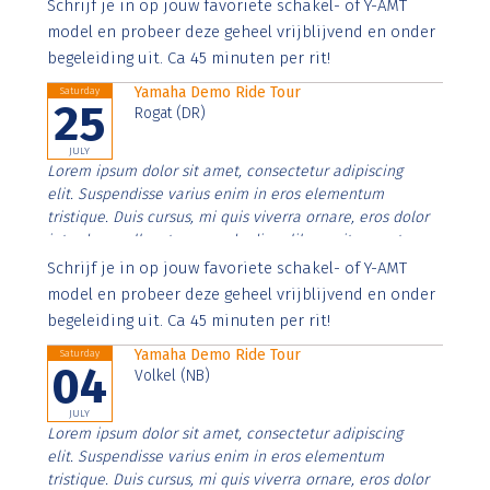
Aenean faucibus nibh et justo cursus id rutrum lorem
Schrijf je in op jouw favoriete schakel- of Y-AMT
imperdiet. Nunc ut sem vitae risus tristique posuere.
model en probeer deze geheel vrijblijvend en onder
begeleiding uit. Ca 45 minuten per rit!
Yamaha Demo Ride Tour
Saturday
25
Rogat (DR)
JULY
Lorem ipsum dolor sit amet, consectetur adipiscing
elit. Suspendisse varius enim in eros elementum
tristique. Duis cursus, mi quis viverra ornare, eros dolor
interdum nulla, ut commodo diam libero vitae erat.
Aenean faucibus nibh et justo cursus id rutrum lorem
Schrijf je in op jouw favoriete schakel- of Y-AMT
imperdiet. Nunc ut sem vitae risus tristique posuere.
model en probeer deze geheel vrijblijvend en onder
begeleiding uit. Ca 45 minuten per rit!
Yamaha Demo Ride Tour
Saturday
04
Volkel (NB)
JULY
Lorem ipsum dolor sit amet, consectetur adipiscing
elit. Suspendisse varius enim in eros elementum
tristique. Duis cursus, mi quis viverra ornare, eros dolor