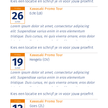
Aenean faucibus nibh et justo cursus id rutrum lorem
Kies een locatie en schrijf je in voor jouw proefrit
imperdiet. Nunc ut sem vitae risus tristique posuere.
Kawasaki Promo Tour
Friday
26
Echt (LB)
JUNE
Lorem ipsum dolor sit amet, consectetur adipiscing
elit. Suspendisse varius enim in eros elementum
tristique. Duis cursus, mi quis viverra ornare, eros dolor
interdum nulla, ut commodo diam libero vitae erat.
Aenean faucibus nibh et justo cursus id rutrum lorem
Kies een locatie en schrijf je in voor jouw proefrit
imperdiet. Nunc ut sem vitae risus tristique posuere.
Kawasaki Promo Tour
Friday
19
Hengelo (OV)
JUNE
Lorem ipsum dolor sit amet, consectetur adipiscing
elit. Suspendisse varius enim in eros elementum
tristique. Duis cursus, mi quis viverra ornare, eros dolor
interdum nulla, ut commodo diam libero vitae erat.
Aenean faucibus nibh et justo cursus id rutrum lorem
Kies een locatie en schrijf je in voor jouw proefrit
imperdiet. Nunc ut sem vitae risus tristique posuere.
Kawasaki Promo Tour
Friday
Goes (ZL)