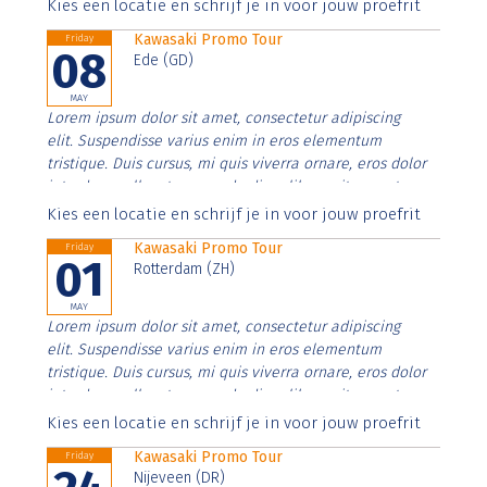
Aenean faucibus nibh et justo cursus id rutrum lorem
Kies een locatie en schrijf je in voor jouw proefrit
imperdiet. Nunc ut sem vitae risus tristique posuere.
Kawasaki Promo Tour
Friday
08
Ede (GD)
MAY
Lorem ipsum dolor sit amet, consectetur adipiscing
elit. Suspendisse varius enim in eros elementum
tristique. Duis cursus, mi quis viverra ornare, eros dolor
interdum nulla, ut commodo diam libero vitae erat.
Aenean faucibus nibh et justo cursus id rutrum lorem
Kies een locatie en schrijf je in voor jouw proefrit
imperdiet. Nunc ut sem vitae risus tristique posuere.
Kawasaki Promo Tour
Friday
01
Rotterdam (ZH)
MAY
Lorem ipsum dolor sit amet, consectetur adipiscing
elit. Suspendisse varius enim in eros elementum
tristique. Duis cursus, mi quis viverra ornare, eros dolor
interdum nulla, ut commodo diam libero vitae erat.
Aenean faucibus nibh et justo cursus id rutrum lorem
Kies een locatie en schrijf je in voor jouw proefrit
imperdiet. Nunc ut sem vitae risus tristique posuere.
Kawasaki Promo Tour
Friday
Nijeveen (DR)