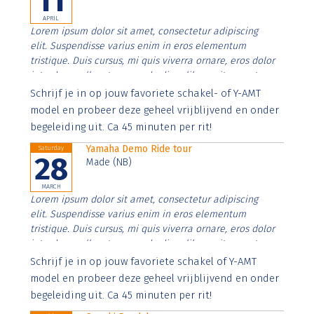
11
APRIL
Lorem ipsum dolor sit amet, consectetur adipiscing
elit. Suspendisse varius enim in eros elementum
tristique. Duis cursus, mi quis viverra ornare, eros dolor
interdum nulla, ut commodo diam libero vitae erat.
Aenean faucibus nibh et justo cursus id rutrum lorem
Schrijf je in op jouw favoriete schakel- of Y-AMT
imperdiet. Nunc ut sem vitae risus tristique posuere.
model en probeer deze geheel vrijblijvend en onder
begeleiding uit. Ca 45 minuten per rit!
Yamaha Demo Ride tour
Saturday
28
Made (NB)
MARCH
Lorem ipsum dolor sit amet, consectetur adipiscing
elit. Suspendisse varius enim in eros elementum
tristique. Duis cursus, mi quis viverra ornare, eros dolor
interdum nulla, ut commodo diam libero vitae erat.
Aenean faucibus nibh et justo cursus id rutrum lorem
Schrijf je in op jouw favoriete schakel of Y-AMT
imperdiet. Nunc ut sem vitae risus tristique posuere.
model en probeer deze geheel vrijblijvend en onder
begeleiding uit. Ca 45 minuten per rit!