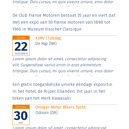
tristique. Duis cursus, mi quis viverra ornare, eros dolor
interdum nulla, ut commodo diam libero vitae erat.
Aenean faucibus nibh et justo cursus id rutrum lorem
De Club Franse Motoren bestaat 35 jaar en viert dat
imperdiet. Nunc ut sem vitae risus tristique posuere.
met een expo van 50 franse motoren van 1898 tot
1960 in Museum Visscher Classique.
KJMV Clubdag
Sunday
22
De Rijp (NH)
NOVEMBER
Lorem ipsum dolor sit amet, consectetur adipiscing
elit. Suspendisse varius enim in eros elementum
tristique. Duis cursus, mi quis viverra ornare, eros dolor
interdum nulla, ut commodo diam libero vitae erat.
Aenean faucibus nibh et justo cursus id rutrum lorem
Een gratis toegankelijke unieke ééndags expositie.
imperdiet. Nunc ut sem vitae risus tristique posuere.
In het hotel, de Rijper Eilanden. Dit jaar in het
teken van het merk Kawasaki.
Oringer Motor Bikers Tocht
Saturday
30
Odoorn (DR)
MAY
Lorem ipsum dolor sit amet, consectetur adipiscing