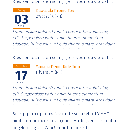
Aenean faucibus nibh et justo cursus id rutrum lorem
Kies een locatie en schrijf je in voor jouw proefrit
imperdiet. Nunc ut sem vitae risus tristique posuere.
Kawasaki Promo Tour
Friday
03
Zwaagdijk (NH)
APRIL
Lorem ipsum dolor sit amet, consectetur adipiscing
elit. Suspendisse varius enim in eros elementum
tristique. Duis cursus, mi quis viverra ornare, eros dolor
interdum nulla, ut commodo diam libero vitae erat.
Aenean faucibus nibh et justo cursus id rutrum lorem
Kies een locatie en schrijf je in voor jouw proefrit
imperdiet. Nunc ut sem vitae risus tristique posuere.
Yamaha Demo Ride Tour
Saturday
17
Hilversum (NH)
OCTOBER
Lorem ipsum dolor sit amet, consectetur adipiscing
elit. Suspendisse varius enim in eros elementum
tristique. Duis cursus, mi quis viverra ornare, eros dolor
interdum nulla, ut commodo diam libero vitae erat.
Aenean faucibus nibh et justo cursus id rutrum lorem
Schrijf je in op jouw favoriete schakel- of Y-AMT
imperdiet. Nunc ut sem vitae risus tristique posuere.
model en probeer deze geheel vrijblijvend en onder
begeleiding uit. Ca 45 minuten per rit!