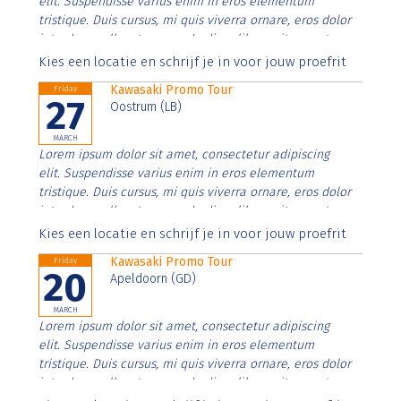
elit. Suspendisse varius enim in eros elementum
tristique. Duis cursus, mi quis viverra ornare, eros dolor
interdum nulla, ut commodo diam libero vitae erat.
Aenean faucibus nibh et justo cursus id rutrum lorem
Kies een locatie en schrijf je in voor jouw proefrit
imperdiet. Nunc ut sem vitae risus tristique posuere.
Kawasaki Promo Tour
Friday
27
Oostrum (LB)
MARCH
Lorem ipsum dolor sit amet, consectetur adipiscing
elit. Suspendisse varius enim in eros elementum
tristique. Duis cursus, mi quis viverra ornare, eros dolor
interdum nulla, ut commodo diam libero vitae erat.
Aenean faucibus nibh et justo cursus id rutrum lorem
Kies een locatie en schrijf je in voor jouw proefrit
imperdiet. Nunc ut sem vitae risus tristique posuere.
Kawasaki Promo Tour
Friday
20
Apeldoorn (GD)
MARCH
Lorem ipsum dolor sit amet, consectetur adipiscing
elit. Suspendisse varius enim in eros elementum
tristique. Duis cursus, mi quis viverra ornare, eros dolor
interdum nulla, ut commodo diam libero vitae erat.