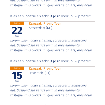
elit. Suspendisse varius enim in eros elementum
tristique. Duis cursus, mi quis viverra ornare, eros dolor
interdum nulla, ut commodo diam libero vitae erat.
Aenean faucibus nibh et justo cursus id rutrum lorem
Kies een locatie en schrijf je in voor jouw proefrit
imperdiet. Nunc ut sem vitae risus tristique posuere.
Kawasaki Promo Tour
Friday
22
Amsterdam (NH)
MAY
Lorem ipsum dolor sit amet, consectetur adipiscing
elit. Suspendisse varius enim in eros elementum
tristique. Duis cursus, mi quis viverra ornare, eros dolor
interdum nulla, ut commodo diam libero vitae erat.
Aenean faucibus nibh et justo cursus id rutrum lorem
Kies een locatie en schrijf je in voor jouw proefrit
imperdiet. Nunc ut sem vitae risus tristique posuere.
Kawasaki Promo Tour
Friday
15
IJsselstein (UT)
MAY
Lorem ipsum dolor sit amet, consectetur adipiscing
elit. Suspendisse varius enim in eros elementum
tristique. Duis cursus, mi quis viverra ornare, eros dolor
interdum nulla, ut commodo diam libero vitae erat.