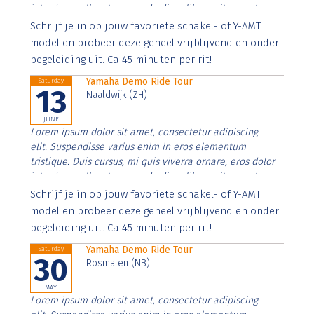
interdum nulla, ut commodo diam libero vitae erat.
Aenean faucibus nibh et justo cursus id rutrum lorem
Schrijf je in op jouw favoriete schakel- of Y-AMT
imperdiet. Nunc ut sem vitae risus tristique posuere.
model en probeer deze geheel vrijblijvend en onder
begeleiding uit. Ca 45 minuten per rit!
Yamaha Demo Ride Tour
Saturday
13
Naaldwijk (ZH)
JUNE
Lorem ipsum dolor sit amet, consectetur adipiscing
elit. Suspendisse varius enim in eros elementum
tristique. Duis cursus, mi quis viverra ornare, eros dolor
interdum nulla, ut commodo diam libero vitae erat.
Aenean faucibus nibh et justo cursus id rutrum lorem
Schrijf je in op jouw favoriete schakel- of Y-AMT
imperdiet. Nunc ut sem vitae risus tristique posuere.
model en probeer deze geheel vrijblijvend en onder
begeleiding uit. Ca 45 minuten per rit!
Yamaha Demo Ride Tour
Saturday
30
Rosmalen (NB)
MAY
Lorem ipsum dolor sit amet, consectetur adipiscing