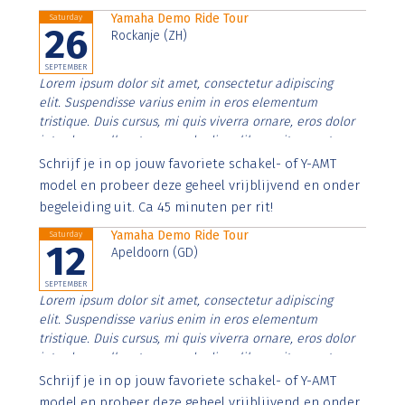
Yamaha Demo Ride Tour
Saturday
26
Rockanje (ZH)
SEPTEMBER
Lorem ipsum dolor sit amet, consectetur adipiscing
elit. Suspendisse varius enim in eros elementum
tristique. Duis cursus, mi quis viverra ornare, eros dolor
interdum nulla, ut commodo diam libero vitae erat.
Aenean faucibus nibh et justo cursus id rutrum lorem
Schrijf je in op jouw favoriete schakel- of Y-AMT
imperdiet. Nunc ut sem vitae risus tristique posuere.
model en probeer deze geheel vrijblijvend en onder
begeleiding uit. Ca 45 minuten per rit!
Yamaha Demo Ride Tour
Saturday
12
Apeldoorn (GD)
SEPTEMBER
Lorem ipsum dolor sit amet, consectetur adipiscing
elit. Suspendisse varius enim in eros elementum
tristique. Duis cursus, mi quis viverra ornare, eros dolor
interdum nulla, ut commodo diam libero vitae erat.
Aenean faucibus nibh et justo cursus id rutrum lorem
Schrijf je in op jouw favoriete schakel- of Y-AMT
imperdiet. Nunc ut sem vitae risus tristique posuere.
model en probeer deze geheel vrijblijvend en onder