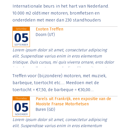
Aenean faucibus nibh et justo cursus id rutrum lorem
Internationale beurs in het hart van Nederland.
imperdiet. Nunc ut sem vitae risus tristique posuere.
10.000 m2 oldtimer motoren, bromfietsen en
onderdelen met meer dan 230 standhouders
Exoten Treffen
Saturday
05
Doorn (UT)
SEPTEMBER
Lorem ipsum dolor sit amet, consectetur adipiscing
elit. Suspendisse varius enim in eros elementum
tristique. Duis cursus, mi quis viverra ornare, eros dolor
interdum nulla, ut commodo diam libero vitae erat.
Aenean faucibus nibh et justo cursus id rutrum lorem
Treffen voor (bijzondere) motoren, met muziek,
imperdiet. Nunc ut sem vitae risus tristique posuere.
barbeque, toertocht etc..... Meedoen met de
toertocht = €7,50, de barbeque = €30,00....
Parels uit Frankrijk, een expositie van de
Thursday
05
Mooiste Franse Motorfietsen
Buren (GD)
NOVEMBER
Lorem ipsum dolor sit amet, consectetur adipiscing
elit. Suspendisse varius enim in eros elementum