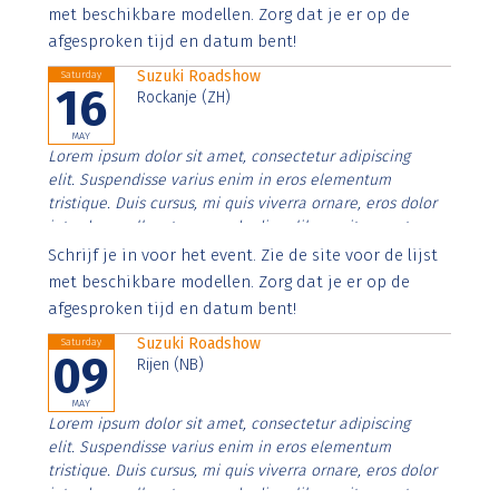
imperdiet. Nunc ut sem vitae risus tristique posuere.
met beschikbare modellen. Zorg dat je er op de
afgesproken tijd en datum bent!
Suzuki Roadshow
Saturday
16
Rockanje (ZH)
MAY
Lorem ipsum dolor sit amet, consectetur adipiscing
elit. Suspendisse varius enim in eros elementum
tristique. Duis cursus, mi quis viverra ornare, eros dolor
interdum nulla, ut commodo diam libero vitae erat.
Aenean faucibus nibh et justo cursus id rutrum lorem
Schrijf je in voor het event. Zie de site voor de lijst
imperdiet. Nunc ut sem vitae risus tristique posuere.
met beschikbare modellen. Zorg dat je er op de
afgesproken tijd en datum bent!
Suzuki Roadshow
Saturday
09
Rijen (NB)
MAY
Lorem ipsum dolor sit amet, consectetur adipiscing
elit. Suspendisse varius enim in eros elementum
tristique. Duis cursus, mi quis viverra ornare, eros dolor
interdum nulla, ut commodo diam libero vitae erat.