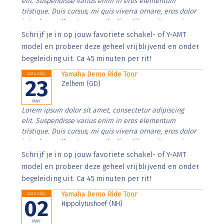
elit. Suspendisse varius enim in eros elementum
tristique. Duis cursus, mi quis viverra ornare, eros dolor
interdum nulla, ut commodo diam libero vitae erat.
Aenean faucibus nibh et justo cursus id rutrum lorem
Schrijf je in op jouw favoriete schakel- of Y-AMT
imperdiet. Nunc ut sem vitae risus tristique posuere.
model en probeer deze geheel vrijblijvend en onder
begeleiding uit. Ca 45 minuten per rit!
Yamaha Demo Ride Tour
Saturday
23
Zelhem (GD)
MAY
Lorem ipsum dolor sit amet, consectetur adipiscing
elit. Suspendisse varius enim in eros elementum
tristique. Duis cursus, mi quis viverra ornare, eros dolor
interdum nulla, ut commodo diam libero vitae erat.
Aenean faucibus nibh et justo cursus id rutrum lorem
Schrijf je in op jouw favoriete schakel- of Y-AMT
imperdiet. Nunc ut sem vitae risus tristique posuere.
model en probeer deze geheel vrijblijvend en onder
begeleiding uit. Ca 45 minuten per rit!
Yamaha Demo Ride Tour
Saturday
02
Hippolytushoef (NH)
MAY