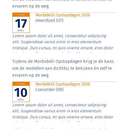
ervaren op de weg.
Morbidelli Opstapdagen 2026
Friday
17
Amersfoort (UT)
APRIL
Lorem ipsum dolor sit amet, consectetur adipiscing
elit. Suspendisse varius enim in eros elementum
tristique. Duis cursus, mi quis viverra ornare, eros dolor
interdum nulla, ut commodo diam libero vitae erat.
Aenean faucibus nibh et justo cursus id rutrum lorem
Tijdens de Morbidelli Opstapdagen krijg je de kans
imperdiet. Nunc ut sem vitae risus tristique posuere.
om de modellen van dichtbij te bekijken én zelf te
ervaren op de weg
Morbidelli Opstapdagen 2026
Friday
10
Coevorden (DR)
APRIL
Lorem ipsum dolor sit amet, consectetur adipiscing
elit. Suspendisse varius enim in eros elementum
tristique. Duis cursus, mi quis viverra ornare, eros dolor
interdum nulla, ut commodo diam libero vitae erat.