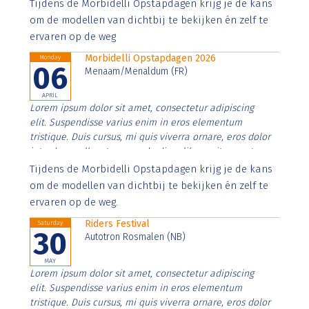
Aenean faucibus nibh et justo cursus id rutrum lorem
Tijdens de Morbidelli Opstapdagen krijg je de kans
imperdiet. Nunc ut sem vitae risus tristique posuere.
om de modellen van dichtbij te bekijken én zelf te
ervaren op de weg
Morbidelli Opstapdagen 2026
Monday
06
Menaam/Menaldum (FR)
APRIL
Lorem ipsum dolor sit amet, consectetur adipiscing
elit. Suspendisse varius enim in eros elementum
tristique. Duis cursus, mi quis viverra ornare, eros dolor
interdum nulla, ut commodo diam libero vitae erat.
Aenean faucibus nibh et justo cursus id rutrum lorem
Tijdens de Morbidelli Opstapdagen krijg je de kans
imperdiet. Nunc ut sem vitae risus tristique posuere.
om de modellen van dichtbij te bekijken én zelf te
ervaren op de weg.
Riders Festival
Saturday
30
Autotron Rosmalen (NB)
MAY
Lorem ipsum dolor sit amet, consectetur adipiscing
elit. Suspendisse varius enim in eros elementum
tristique. Duis cursus, mi quis viverra ornare, eros dolor