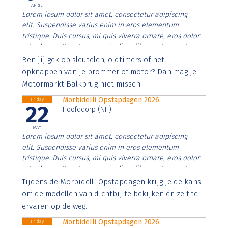
APRIL
Lorem ipsum dolor sit amet, consectetur adipiscing
elit. Suspendisse varius enim in eros elementum
tristique. Duis cursus, mi quis viverra ornare, eros dolor
interdum nulla, ut commodo diam libero vitae erat.
Aenean faucibus nibh et justo cursus id rutrum lorem
Ben jij gek op sleutelen, oldtimers of het
imperdiet. Nunc ut sem vitae risus tristique posuere.
opknappen van je brommer of motor? Dan mag je
Motormarkt Balkbrug niet missen.
Morbidelli Opstapdagen 2026
Friday
22
Hoofddorp (NH)
MAY
Lorem ipsum dolor sit amet, consectetur adipiscing
elit. Suspendisse varius enim in eros elementum
tristique. Duis cursus, mi quis viverra ornare, eros dolor
interdum nulla, ut commodo diam libero vitae erat.
Aenean faucibus nibh et justo cursus id rutrum lorem
Tijdens de Morbidelli Opstapdagen krijg je de kans
imperdiet. Nunc ut sem vitae risus tristique posuere.
om de modellen van dichtbij te bekijken én zelf te
ervaren op de weg.
Morbidelli Opstapdagen 2026
Friday