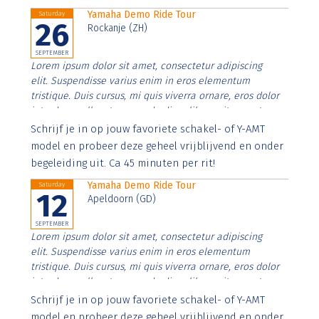
Yamaha Demo Ride Tour
Saturday
26
Rockanje (ZH)
SEPTEMBER
Lorem ipsum dolor sit amet, consectetur adipiscing
elit. Suspendisse varius enim in eros elementum
tristique. Duis cursus, mi quis viverra ornare, eros dolor
interdum nulla, ut commodo diam libero vitae erat.
Aenean faucibus nibh et justo cursus id rutrum lorem
Schrijf je in op jouw favoriete schakel- of Y-AMT
imperdiet. Nunc ut sem vitae risus tristique posuere.
model en probeer deze geheel vrijblijvend en onder
begeleiding uit. Ca 45 minuten per rit!
Yamaha Demo Ride Tour
Saturday
12
Apeldoorn (GD)
SEPTEMBER
Lorem ipsum dolor sit amet, consectetur adipiscing
elit. Suspendisse varius enim in eros elementum
tristique. Duis cursus, mi quis viverra ornare, eros dolor
interdum nulla, ut commodo diam libero vitae erat.
Aenean faucibus nibh et justo cursus id rutrum lorem
Schrijf je in op jouw favoriete schakel- of Y-AMT
imperdiet. Nunc ut sem vitae risus tristique posuere.
model en probeer deze geheel vrijblijvend en onder