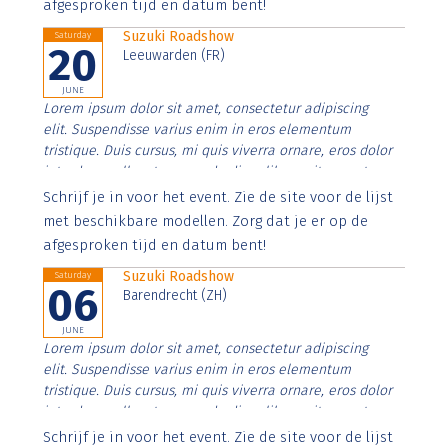
afgesproken tijd en datum bent!
Suzuki Roadshow
Saturday
20
Leeuwarden (FR)
JUNE
Lorem ipsum dolor sit amet, consectetur adipiscing
elit. Suspendisse varius enim in eros elementum
tristique. Duis cursus, mi quis viverra ornare, eros dolor
interdum nulla, ut commodo diam libero vitae erat.
Aenean faucibus nibh et justo cursus id rutrum lorem
Schrijf je in voor het event. Zie de site voor de lijst
imperdiet. Nunc ut sem vitae risus tristique posuere.
met beschikbare modellen. Zorg dat je er op de
afgesproken tijd en datum bent!
Suzuki Roadshow
Saturday
06
Barendrecht (ZH)
JUNE
Lorem ipsum dolor sit amet, consectetur adipiscing
elit. Suspendisse varius enim in eros elementum
tristique. Duis cursus, mi quis viverra ornare, eros dolor
interdum nulla, ut commodo diam libero vitae erat.
Aenean faucibus nibh et justo cursus id rutrum lorem
Schrijf je in voor het event. Zie de site voor de lijst