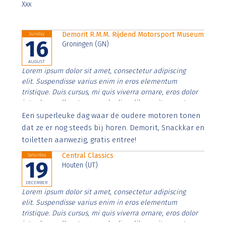
Xxx
Demorit R.M.M. Rijdend Motorsport Museum
Sunday
16
Groningen (GN)
AUGUST
Lorem ipsum dolor sit amet, consectetur adipiscing
elit. Suspendisse varius enim in eros elementum
tristique. Duis cursus, mi quis viverra ornare, eros dolor
interdum nulla, ut commodo diam libero vitae erat.
Aenean faucibus nibh et justo cursus id rutrum lorem
Een superleuke dag waar de oudere motoren tonen
imperdiet. Nunc ut sem vitae risus tristique posuere.
dat ze er nog steeds bij horen. Demorit, Snackkar en
toiletten aanwezig, gratis entree!
Central Classics
Saturday
19
Houten (UT)
DECEMBER
Lorem ipsum dolor sit amet, consectetur adipiscing
elit. Suspendisse varius enim in eros elementum
tristique. Duis cursus, mi quis viverra ornare, eros dolor
interdum nulla, ut commodo diam libero vitae erat.