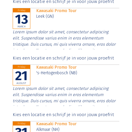
Aenean faucibus nibh et justo cursus id rutrum lorem
Kies een locatie en schrijf je in voor jouw proefrit
imperdiet. Nunc ut sem vitae risus tristique posuere.
Kawasaki Promo Tour
Friday
13
Leek (GN)
MARCH
Lorem ipsum dolor sit amet, consectetur adipiscing
elit. Suspendisse varius enim in eros elementum
tristique. Duis cursus, mi quis viverra ornare, eros dolor
interdum nulla, ut commodo diam libero vitae erat.
Aenean faucibus nibh et justo cursus id rutrum lorem
Kies een locatie en schrijf je in voor jouw proefrit
imperdiet. Nunc ut sem vitae risus tristique posuere.
Kawasaki Promo Tour
Friday
21
's-Hertogenbosch (NB)
AUGUST
Lorem ipsum dolor sit amet, consectetur adipiscing
elit. Suspendisse varius enim in eros elementum
tristique. Duis cursus, mi quis viverra ornare, eros dolor
interdum nulla, ut commodo diam libero vitae erat.
Aenean faucibus nibh et justo cursus id rutrum lorem
Kies een locatie en schrijf je in voor jouw proefrit
imperdiet. Nunc ut sem vitae risus tristique posuere.
Kawasaki Promo Tour
Friday
Alkmaar (NH)