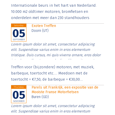
Aenean faucibus nibh et justo cursus id rutrum lorem
Internationale beurs in het hart van Nederland.
imperdiet. Nunc ut sem vitae risus tristique posuere.
10.000 m2 oldtimer motoren, bromfietsen en
onderdelen met meer dan 230 standhouders
Exoten Treffen
Saturday
05
Doorn (UT)
SEPTEMBER
Lorem ipsum dolor sit amet, consectetur adipiscing
elit. Suspendisse varius enim in eros elementum
tristique. Duis cursus, mi quis viverra ornare, eros dolor
interdum nulla, ut commodo diam libero vitae erat.
Aenean faucibus nibh et justo cursus id rutrum lorem
Treffen voor (bijzondere) motoren, met muziek,
imperdiet. Nunc ut sem vitae risus tristique posuere.
barbeque, toertocht etc..... Meedoen met de
toertocht = €7,50, de barbeque = €30,00....
Parels uit Frankrijk, een expositie van de
Thursday
05
Mooiste Franse Motorfietsen
Buren (GD)
NOVEMBER
Lorem ipsum dolor sit amet, consectetur adipiscing
elit. Suspendisse varius enim in eros elementum