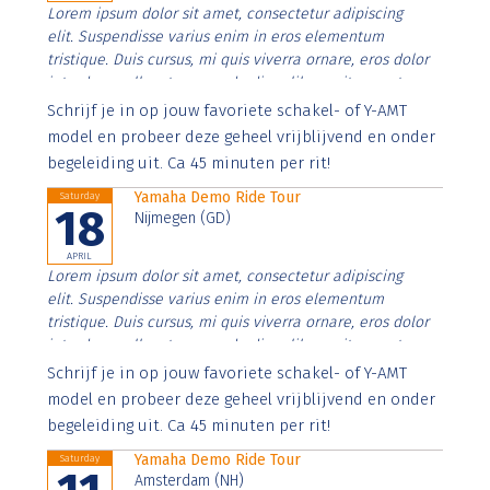
Lorem ipsum dolor sit amet, consectetur adipiscing
elit. Suspendisse varius enim in eros elementum
tristique. Duis cursus, mi quis viverra ornare, eros dolor
interdum nulla, ut commodo diam libero vitae erat.
Aenean faucibus nibh et justo cursus id rutrum lorem
Schrijf je in op jouw favoriete schakel- of Y-AMT
imperdiet. Nunc ut sem vitae risus tristique posuere.
model en probeer deze geheel vrijblijvend en onder
begeleiding uit. Ca 45 minuten per rit!
Yamaha Demo Ride Tour
Saturday
18
Nijmegen (GD)
APRIL
Lorem ipsum dolor sit amet, consectetur adipiscing
elit. Suspendisse varius enim in eros elementum
tristique. Duis cursus, mi quis viverra ornare, eros dolor
interdum nulla, ut commodo diam libero vitae erat.
Aenean faucibus nibh et justo cursus id rutrum lorem
Schrijf je in op jouw favoriete schakel- of Y-AMT
imperdiet. Nunc ut sem vitae risus tristique posuere.
model en probeer deze geheel vrijblijvend en onder
begeleiding uit. Ca 45 minuten per rit!
Yamaha Demo Ride Tour
Saturday
Amsterdam (NH)