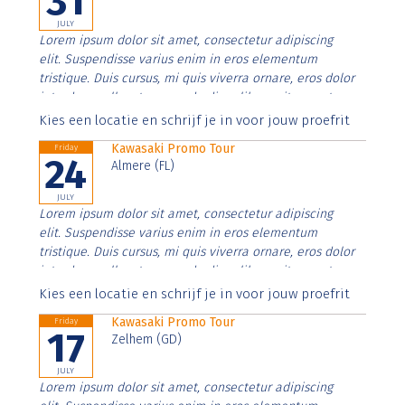
31
JULY
Lorem ipsum dolor sit amet, consectetur adipiscing
elit. Suspendisse varius enim in eros elementum
tristique. Duis cursus, mi quis viverra ornare, eros dolor
interdum nulla, ut commodo diam libero vitae erat.
Aenean faucibus nibh et justo cursus id rutrum lorem
Kies een locatie en schrijf je in voor jouw proefrit
imperdiet. Nunc ut sem vitae risus tristique posuere.
Kawasaki Promo Tour
Friday
24
Almere (FL)
JULY
Lorem ipsum dolor sit amet, consectetur adipiscing
elit. Suspendisse varius enim in eros elementum
tristique. Duis cursus, mi quis viverra ornare, eros dolor
interdum nulla, ut commodo diam libero vitae erat.
Aenean faucibus nibh et justo cursus id rutrum lorem
Kies een locatie en schrijf je in voor jouw proefrit
imperdiet. Nunc ut sem vitae risus tristique posuere.
Kawasaki Promo Tour
Friday
17
Zelhem (GD)
JULY
Lorem ipsum dolor sit amet, consectetur adipiscing