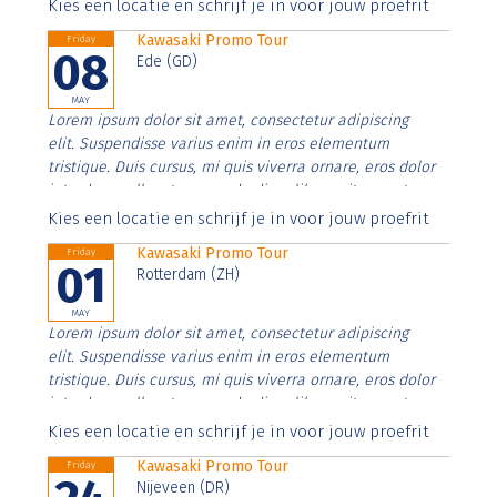
Aenean faucibus nibh et justo cursus id rutrum lorem
Kies een locatie en schrijf je in voor jouw proefrit
imperdiet. Nunc ut sem vitae risus tristique posuere.
Kawasaki Promo Tour
Friday
08
Ede (GD)
MAY
Lorem ipsum dolor sit amet, consectetur adipiscing
elit. Suspendisse varius enim in eros elementum
tristique. Duis cursus, mi quis viverra ornare, eros dolor
interdum nulla, ut commodo diam libero vitae erat.
Aenean faucibus nibh et justo cursus id rutrum lorem
Kies een locatie en schrijf je in voor jouw proefrit
imperdiet. Nunc ut sem vitae risus tristique posuere.
Kawasaki Promo Tour
Friday
01
Rotterdam (ZH)
MAY
Lorem ipsum dolor sit amet, consectetur adipiscing
elit. Suspendisse varius enim in eros elementum
tristique. Duis cursus, mi quis viverra ornare, eros dolor
interdum nulla, ut commodo diam libero vitae erat.
Aenean faucibus nibh et justo cursus id rutrum lorem
Kies een locatie en schrijf je in voor jouw proefrit
imperdiet. Nunc ut sem vitae risus tristique posuere.
Kawasaki Promo Tour
Friday
Nijeveen (DR)