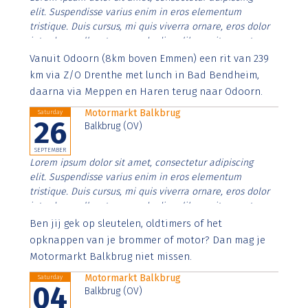
elit. Suspendisse varius enim in eros elementum
tristique. Duis cursus, mi quis viverra ornare, eros dolor
interdum nulla, ut commodo diam libero vitae erat.
Aenean faucibus nibh et justo cursus id rutrum lorem
Vanuit Odoorn (8km boven Emmen) een rit van 239
imperdiet. Nunc ut sem vitae risus tristique posuere.
km via Z/O Drenthe met lunch in Bad Bendheim,
daarna via Meppen en Haren terug naar Odoorn.
Motormarkt Balkbrug
Saturday
26
Balkbrug (OV)
SEPTEMBER
Lorem ipsum dolor sit amet, consectetur adipiscing
elit. Suspendisse varius enim in eros elementum
tristique. Duis cursus, mi quis viverra ornare, eros dolor
interdum nulla, ut commodo diam libero vitae erat.
Aenean faucibus nibh et justo cursus id rutrum lorem
Ben jij gek op sleutelen, oldtimers of het
imperdiet. Nunc ut sem vitae risus tristique posuere.
opknappen van je brommer of motor? Dan mag je
Motormarkt Balkbrug niet missen.
Motormarkt Balkbrug
Saturday
04
Balkbrug (OV)