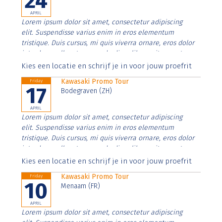
24
APRIL
Lorem ipsum dolor sit amet, consectetur adipiscing
elit. Suspendisse varius enim in eros elementum
tristique. Duis cursus, mi quis viverra ornare, eros dolor
interdum nulla, ut commodo diam libero vitae erat.
Aenean faucibus nibh et justo cursus id rutrum lorem
Kies een locatie en schrijf je in voor jouw proefrit
imperdiet. Nunc ut sem vitae risus tristique posuere.
Kawasaki Promo Tour
Friday
17
Bodegraven (ZH)
APRIL
Lorem ipsum dolor sit amet, consectetur adipiscing
elit. Suspendisse varius enim in eros elementum
tristique. Duis cursus, mi quis viverra ornare, eros dolor
interdum nulla, ut commodo diam libero vitae erat.
Aenean faucibus nibh et justo cursus id rutrum lorem
Kies een locatie en schrijf je in voor jouw proefrit
imperdiet. Nunc ut sem vitae risus tristique posuere.
Kawasaki Promo Tour
Friday
10
Menaam (FR)
APRIL
Lorem ipsum dolor sit amet, consectetur adipiscing