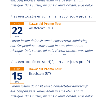
elit. Suspendisse varius enim in eros elementum
tristique. Duis cursus, mi quis viverra ornare, eros dolor
interdum nulla, ut commodo diam libero vitae erat.
Aenean faucibus nibh et justo cursus id rutrum lorem
Kies een locatie en schrijf je in voor jouw proefrit
imperdiet. Nunc ut sem vitae risus tristique posuere.
Kawasaki Promo Tour
Friday
22
Amsterdam (NH)
MAY
Lorem ipsum dolor sit amet, consectetur adipiscing
elit. Suspendisse varius enim in eros elementum
tristique. Duis cursus, mi quis viverra ornare, eros dolor
interdum nulla, ut commodo diam libero vitae erat.
Aenean faucibus nibh et justo cursus id rutrum lorem
Kies een locatie en schrijf je in voor jouw proefrit
imperdiet. Nunc ut sem vitae risus tristique posuere.
Kawasaki Promo Tour
Friday
15
IJsselstein (UT)
MAY
Lorem ipsum dolor sit amet, consectetur adipiscing
elit. Suspendisse varius enim in eros elementum
tristique. Duis cursus, mi quis viverra ornare, eros dolor
interdum nulla, ut commodo diam libero vitae erat.