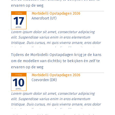
ervaren op de weg.
Morbidelli Opstapdagen 2026
Friday
17
Amersfoort (UT)
APRIL
Lorem ipsum dolor sit amet, consectetur adipiscing
elit. Suspendisse varius enim in eros elementum
tristique. Duis cursus, mi quis viverra ornare, eros dolor
interdum nulla, ut commodo diam libero vitae erat.
Aenean faucibus nibh et justo cursus id rutrum lorem
Tijdens de Morbidelli Opstapdagen krijg je de kans
imperdiet. Nunc ut sem vitae risus tristique posuere.
om de modellen van dichtbij te bekijken én zelf te
ervaren op de weg
Morbidelli Opstapdagen 2026
Friday
10
Coevorden (DR)
APRIL
Lorem ipsum dolor sit amet, consectetur adipiscing
elit. Suspendisse varius enim in eros elementum
tristique. Duis cursus, mi quis viverra ornare, eros dolor
interdum nulla, ut commodo diam libero vitae erat.