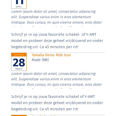
11
APRIL
Lorem ipsum dolor sit amet, consectetur adipiscing
elit. Suspendisse varius enim in eros elementum
tristique. Duis cursus, mi quis viverra ornare, eros dolor
interdum nulla, ut commodo diam libero vitae erat.
Aenean faucibus nibh et justo cursus id rutrum lorem
Schrijf je in op jouw favoriete schakel- of Y-AMT
imperdiet. Nunc ut sem vitae risus tristique posuere.
model en probeer deze geheel vrijblijvend en onder
begeleiding uit. Ca 45 minuten per rit!
Yamaha Demo Ride tour
Saturday
28
Made (NB)
MARCH
Lorem ipsum dolor sit amet, consectetur adipiscing
elit. Suspendisse varius enim in eros elementum
tristique. Duis cursus, mi quis viverra ornare, eros dolor
interdum nulla, ut commodo diam libero vitae erat.
Aenean faucibus nibh et justo cursus id rutrum lorem
Schrijf je in op jouw favoriete schakel of Y-AMT
imperdiet. Nunc ut sem vitae risus tristique posuere.
model en probeer deze geheel vrijblijvend en onder
begeleiding uit. Ca 45 minuten per rit!