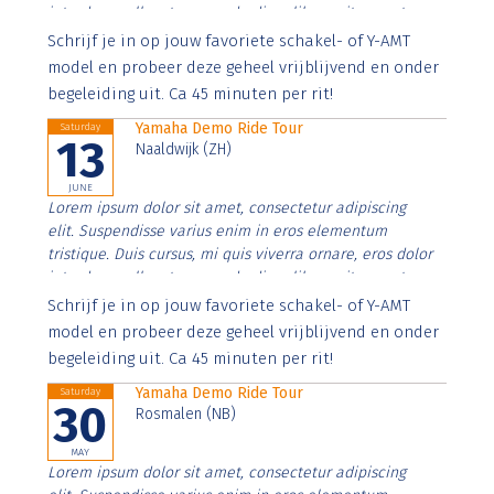
interdum nulla, ut commodo diam libero vitae erat.
Aenean faucibus nibh et justo cursus id rutrum lorem
Schrijf je in op jouw favoriete schakel- of Y-AMT
imperdiet. Nunc ut sem vitae risus tristique posuere.
model en probeer deze geheel vrijblijvend en onder
begeleiding uit. Ca 45 minuten per rit!
Yamaha Demo Ride Tour
Saturday
13
Naaldwijk (ZH)
JUNE
Lorem ipsum dolor sit amet, consectetur adipiscing
elit. Suspendisse varius enim in eros elementum
tristique. Duis cursus, mi quis viverra ornare, eros dolor
interdum nulla, ut commodo diam libero vitae erat.
Aenean faucibus nibh et justo cursus id rutrum lorem
Schrijf je in op jouw favoriete schakel- of Y-AMT
imperdiet. Nunc ut sem vitae risus tristique posuere.
model en probeer deze geheel vrijblijvend en onder
begeleiding uit. Ca 45 minuten per rit!
Yamaha Demo Ride Tour
Saturday
30
Rosmalen (NB)
MAY
Lorem ipsum dolor sit amet, consectetur adipiscing