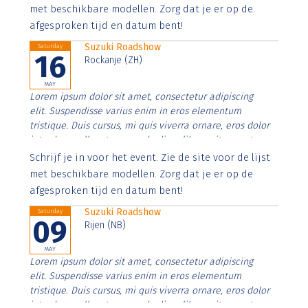
imperdiet. Nunc ut sem vitae risus tristique posuere.
met beschikbare modellen. Zorg dat je er op de
afgesproken tijd en datum bent!
Suzuki Roadshow
Saturday
16
Rockanje (ZH)
MAY
Lorem ipsum dolor sit amet, consectetur adipiscing
elit. Suspendisse varius enim in eros elementum
tristique. Duis cursus, mi quis viverra ornare, eros dolor
interdum nulla, ut commodo diam libero vitae erat.
Aenean faucibus nibh et justo cursus id rutrum lorem
Schrijf je in voor het event. Zie de site voor de lijst
imperdiet. Nunc ut sem vitae risus tristique posuere.
met beschikbare modellen. Zorg dat je er op de
afgesproken tijd en datum bent!
Suzuki Roadshow
Saturday
09
Rijen (NB)
MAY
Lorem ipsum dolor sit amet, consectetur adipiscing
elit. Suspendisse varius enim in eros elementum
tristique. Duis cursus, mi quis viverra ornare, eros dolor
interdum nulla, ut commodo diam libero vitae erat.