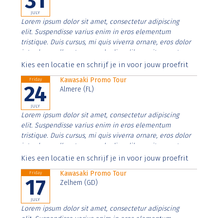
31
JULY
Lorem ipsum dolor sit amet, consectetur adipiscing
elit. Suspendisse varius enim in eros elementum
tristique. Duis cursus, mi quis viverra ornare, eros dolor
interdum nulla, ut commodo diam libero vitae erat.
Aenean faucibus nibh et justo cursus id rutrum lorem
Kies een locatie en schrijf je in voor jouw proefrit
imperdiet. Nunc ut sem vitae risus tristique posuere.
Kawasaki Promo Tour
Friday
24
Almere (FL)
JULY
Lorem ipsum dolor sit amet, consectetur adipiscing
elit. Suspendisse varius enim in eros elementum
tristique. Duis cursus, mi quis viverra ornare, eros dolor
interdum nulla, ut commodo diam libero vitae erat.
Aenean faucibus nibh et justo cursus id rutrum lorem
Kies een locatie en schrijf je in voor jouw proefrit
imperdiet. Nunc ut sem vitae risus tristique posuere.
Kawasaki Promo Tour
Friday
17
Zelhem (GD)
JULY
Lorem ipsum dolor sit amet, consectetur adipiscing