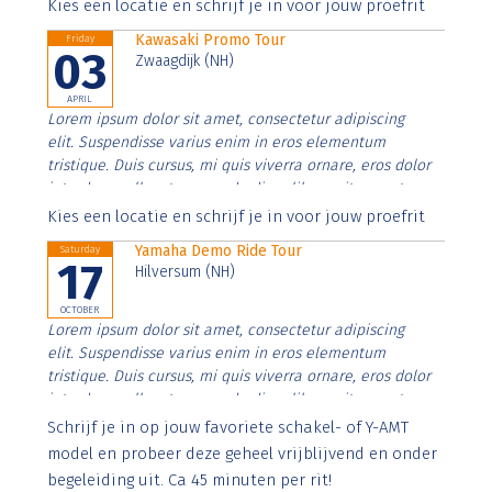
Aenean faucibus nibh et justo cursus id rutrum lorem
Kies een locatie en schrijf je in voor jouw proefrit
imperdiet. Nunc ut sem vitae risus tristique posuere.
Kawasaki Promo Tour
Friday
03
Zwaagdijk (NH)
APRIL
Lorem ipsum dolor sit amet, consectetur adipiscing
elit. Suspendisse varius enim in eros elementum
tristique. Duis cursus, mi quis viverra ornare, eros dolor
interdum nulla, ut commodo diam libero vitae erat.
Aenean faucibus nibh et justo cursus id rutrum lorem
Kies een locatie en schrijf je in voor jouw proefrit
imperdiet. Nunc ut sem vitae risus tristique posuere.
Yamaha Demo Ride Tour
Saturday
17
Hilversum (NH)
OCTOBER
Lorem ipsum dolor sit amet, consectetur adipiscing
elit. Suspendisse varius enim in eros elementum
tristique. Duis cursus, mi quis viverra ornare, eros dolor
interdum nulla, ut commodo diam libero vitae erat.
Aenean faucibus nibh et justo cursus id rutrum lorem
Schrijf je in op jouw favoriete schakel- of Y-AMT
imperdiet. Nunc ut sem vitae risus tristique posuere.
model en probeer deze geheel vrijblijvend en onder
begeleiding uit. Ca 45 minuten per rit!