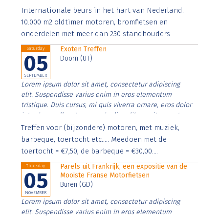
Aenean faucibus nibh et justo cursus id rutrum lorem
Internationale beurs in het hart van Nederland.
imperdiet. Nunc ut sem vitae risus tristique posuere.
10.000 m2 oldtimer motoren, bromfietsen en
onderdelen met meer dan 230 standhouders
Exoten Treffen
Saturday
05
Doorn (UT)
SEPTEMBER
Lorem ipsum dolor sit amet, consectetur adipiscing
elit. Suspendisse varius enim in eros elementum
tristique. Duis cursus, mi quis viverra ornare, eros dolor
interdum nulla, ut commodo diam libero vitae erat.
Aenean faucibus nibh et justo cursus id rutrum lorem
Treffen voor (bijzondere) motoren, met muziek,
imperdiet. Nunc ut sem vitae risus tristique posuere.
barbeque, toertocht etc..... Meedoen met de
toertocht = €7,50, de barbeque = €30,00....
Parels uit Frankrijk, een expositie van de
Thursday
05
Mooiste Franse Motorfietsen
Buren (GD)
NOVEMBER
Lorem ipsum dolor sit amet, consectetur adipiscing
elit. Suspendisse varius enim in eros elementum