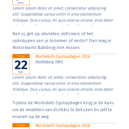
APRIL
Lorem ipsum dolor sit amet, consectetur adipiscing
elit. Suspendisse varius enim in eros elementum
tristique. Duis cursus, mi quis viverra ornare, eros dolor
interdum nulla, ut commodo diam libero vitae erat.
Aenean faucibus nibh et justo cursus id rutrum lorem
Ben jij gek op sleutelen, oldtimers of het
imperdiet. Nunc ut sem vitae risus tristique posuere.
opknappen van je brommer of motor? Dan mag je
Motormarkt Balkbrug niet missen.
Morbidelli Opstapdagen 2026
Friday
22
Hoofddorp (NH)
MAY
Lorem ipsum dolor sit amet, consectetur adipiscing
elit. Suspendisse varius enim in eros elementum
tristique. Duis cursus, mi quis viverra ornare, eros dolor
interdum nulla, ut commodo diam libero vitae erat.
Aenean faucibus nibh et justo cursus id rutrum lorem
Tijdens de Morbidelli Opstapdagen krijg je de kans
imperdiet. Nunc ut sem vitae risus tristique posuere.
om de modellen van dichtbij te bekijken én zelf te
ervaren op de weg.
Morbidelli Opstapdagen 2026
Friday