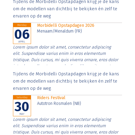
Aenean faucibus nibh et justo cursus id rutrum lorem
Tijdens de Morbidelli Opstapdagen krijg je de kans
imperdiet. Nunc ut sem vitae risus tristique posuere.
om de modellen van dichtbij te bekijken én zelf te
ervaren op de weg
Morbidelli Opstapdagen 2026
Monday
06
Menaam/Menaldum (FR)
APRIL
Lorem ipsum dolor sit amet, consectetur adipiscing
elit. Suspendisse varius enim in eros elementum
tristique. Duis cursus, mi quis viverra ornare, eros dolor
interdum nulla, ut commodo diam libero vitae erat.
Aenean faucibus nibh et justo cursus id rutrum lorem
Tijdens de Morbidelli Opstapdagen krijg je de kans
imperdiet. Nunc ut sem vitae risus tristique posuere.
om de modellen van dichtbij te bekijken én zelf te
ervaren op de weg.
Riders Festival
Saturday
30
Autotron Rosmalen (NB)
MAY
Lorem ipsum dolor sit amet, consectetur adipiscing
elit. Suspendisse varius enim in eros elementum
tristique. Duis cursus, mi quis viverra ornare, eros dolor