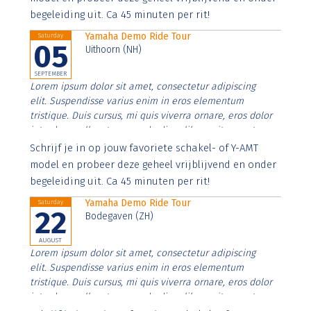
begeleiding uit. Ca 45 minuten per rit!
Yamaha Demo Ride Tour
Saturday
05
Uithoorn (NH)
SEPTEMBER
Lorem ipsum dolor sit amet, consectetur adipiscing
elit. Suspendisse varius enim in eros elementum
tristique. Duis cursus, mi quis viverra ornare, eros dolor
interdum nulla, ut commodo diam libero vitae erat.
Aenean faucibus nibh et justo cursus id rutrum lorem
Schrijf je in op jouw favoriete schakel- of Y-AMT
imperdiet. Nunc ut sem vitae risus tristique posuere.
model en probeer deze geheel vrijblijvend en onder
begeleiding uit. Ca 45 minuten per rit!
Yamaha Demo Ride Tour
Saturday
22
Bodegaven (ZH)
AUGUST
Lorem ipsum dolor sit amet, consectetur adipiscing
elit. Suspendisse varius enim in eros elementum
tristique. Duis cursus, mi quis viverra ornare, eros dolor
interdum nulla, ut commodo diam libero vitae erat.