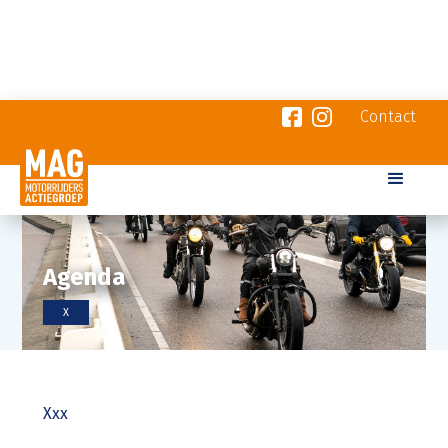
Contact
Agenda
X
Xxx