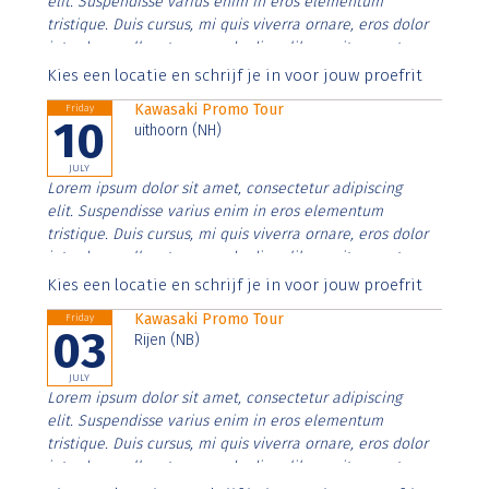
elit. Suspendisse varius enim in eros elementum
tristique. Duis cursus, mi quis viverra ornare, eros dolor
interdum nulla, ut commodo diam libero vitae erat.
Aenean faucibus nibh et justo cursus id rutrum lorem
Kies een locatie en schrijf je in voor jouw proefrit
imperdiet. Nunc ut sem vitae risus tristique posuere.
Kawasaki Promo Tour
Friday
10
uithoorn (NH)
JULY
Lorem ipsum dolor sit amet, consectetur adipiscing
elit. Suspendisse varius enim in eros elementum
tristique. Duis cursus, mi quis viverra ornare, eros dolor
interdum nulla, ut commodo diam libero vitae erat.
Aenean faucibus nibh et justo cursus id rutrum lorem
Kies een locatie en schrijf je in voor jouw proefrit
imperdiet. Nunc ut sem vitae risus tristique posuere.
Kawasaki Promo Tour
Friday
03
Rijen (NB)
JULY
Lorem ipsum dolor sit amet, consectetur adipiscing
elit. Suspendisse varius enim in eros elementum
tristique. Duis cursus, mi quis viverra ornare, eros dolor
interdum nulla, ut commodo diam libero vitae erat.