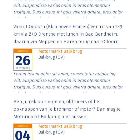
elit. Suspendisse varius enim in eros elementum
tristique. Duis cursus, mi quis viverra ornare, eros dolor
interdum nulla, ut commodo diam libero vitae erat.
Aenean faucibus nibh et justo cursus id rutrum lorem
Vanuit Odoorn (8km boven Emmen) een rit van 239
imperdiet. Nunc ut sem vitae risus tristique posuere.
km via Z/O Drenthe met lunch in Bad Bendheim,
daarna via Meppen en Haren terug naar Odoorn.
Motormarkt Balkbrug
Saturday
26
Balkbrug (OV)
SEPTEMBER
Lorem ipsum dolor sit amet, consectetur adipiscing
elit. Suspendisse varius enim in eros elementum
tristique. Duis cursus, mi quis viverra ornare, eros dolor
interdum nulla, ut commodo diam libero vitae erat.
Aenean faucibus nibh et justo cursus id rutrum lorem
Ben jij gek op sleutelen, oldtimers of het
imperdiet. Nunc ut sem vitae risus tristique posuere.
opknappen van je brommer of motor? Dan mag je
Motormarkt Balkbrug niet missen.
Motormarkt Balkbrug
Saturday
04
Balkbrug (OV)