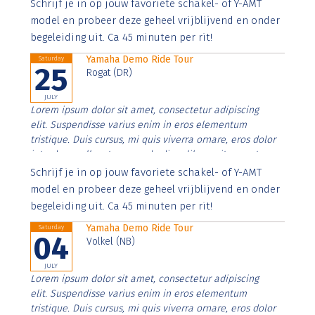
Aenean faucibus nibh et justo cursus id rutrum lorem
Schrijf je in op jouw favoriete schakel- of Y-AMT
imperdiet. Nunc ut sem vitae risus tristique posuere.
model en probeer deze geheel vrijblijvend en onder
begeleiding uit. Ca 45 minuten per rit!
Yamaha Demo Ride Tour
Saturday
25
Rogat (DR)
JULY
Lorem ipsum dolor sit amet, consectetur adipiscing
elit. Suspendisse varius enim in eros elementum
tristique. Duis cursus, mi quis viverra ornare, eros dolor
interdum nulla, ut commodo diam libero vitae erat.
Aenean faucibus nibh et justo cursus id rutrum lorem
Schrijf je in op jouw favoriete schakel- of Y-AMT
imperdiet. Nunc ut sem vitae risus tristique posuere.
model en probeer deze geheel vrijblijvend en onder
begeleiding uit. Ca 45 minuten per rit!
Yamaha Demo Ride Tour
Saturday
04
Volkel (NB)
JULY
Lorem ipsum dolor sit amet, consectetur adipiscing
elit. Suspendisse varius enim in eros elementum
tristique. Duis cursus, mi quis viverra ornare, eros dolor