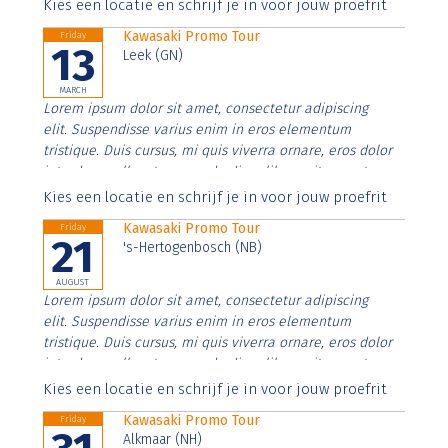
Aenean faucibus nibh et justo cursus id rutrum lorem
Kies een locatie en schrijf je in voor jouw proefrit
imperdiet. Nunc ut sem vitae risus tristique posuere.
Kawasaki Promo Tour
Friday
13
Leek (GN)
MARCH
Lorem ipsum dolor sit amet, consectetur adipiscing
elit. Suspendisse varius enim in eros elementum
tristique. Duis cursus, mi quis viverra ornare, eros dolor
interdum nulla, ut commodo diam libero vitae erat.
Aenean faucibus nibh et justo cursus id rutrum lorem
Kies een locatie en schrijf je in voor jouw proefrit
imperdiet. Nunc ut sem vitae risus tristique posuere.
Kawasaki Promo Tour
Friday
21
's-Hertogenbosch (NB)
AUGUST
Lorem ipsum dolor sit amet, consectetur adipiscing
elit. Suspendisse varius enim in eros elementum
tristique. Duis cursus, mi quis viverra ornare, eros dolor
interdum nulla, ut commodo diam libero vitae erat.
Aenean faucibus nibh et justo cursus id rutrum lorem
Kies een locatie en schrijf je in voor jouw proefrit
imperdiet. Nunc ut sem vitae risus tristique posuere.
Kawasaki Promo Tour
Friday
Alkmaar (NH)