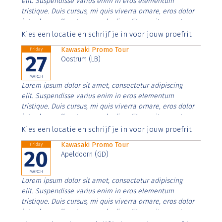
elit. Suspendisse varius enim in eros elementum
tristique. Duis cursus, mi quis viverra ornare, eros dolor
interdum nulla, ut commodo diam libero vitae erat.
Aenean faucibus nibh et justo cursus id rutrum lorem
Kies een locatie en schrijf je in voor jouw proefrit
imperdiet. Nunc ut sem vitae risus tristique posuere.
Kawasaki Promo Tour
Friday
27
Oostrum (LB)
MARCH
Lorem ipsum dolor sit amet, consectetur adipiscing
elit. Suspendisse varius enim in eros elementum
tristique. Duis cursus, mi quis viverra ornare, eros dolor
interdum nulla, ut commodo diam libero vitae erat.
Aenean faucibus nibh et justo cursus id rutrum lorem
Kies een locatie en schrijf je in voor jouw proefrit
imperdiet. Nunc ut sem vitae risus tristique posuere.
Kawasaki Promo Tour
Friday
20
Apeldoorn (GD)
MARCH
Lorem ipsum dolor sit amet, consectetur adipiscing
elit. Suspendisse varius enim in eros elementum
tristique. Duis cursus, mi quis viverra ornare, eros dolor
interdum nulla, ut commodo diam libero vitae erat.