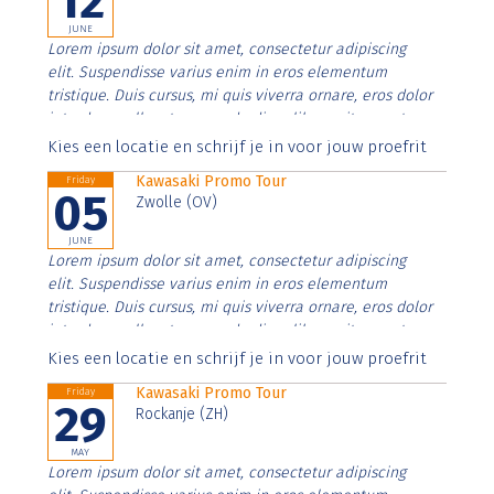
12
JUNE
Lorem ipsum dolor sit amet, consectetur adipiscing
elit. Suspendisse varius enim in eros elementum
tristique. Duis cursus, mi quis viverra ornare, eros dolor
interdum nulla, ut commodo diam libero vitae erat.
Aenean faucibus nibh et justo cursus id rutrum lorem
Kies een locatie en schrijf je in voor jouw proefrit
imperdiet. Nunc ut sem vitae risus tristique posuere.
Kawasaki Promo Tour
Friday
05
Zwolle (OV)
JUNE
Lorem ipsum dolor sit amet, consectetur adipiscing
elit. Suspendisse varius enim in eros elementum
tristique. Duis cursus, mi quis viverra ornare, eros dolor
interdum nulla, ut commodo diam libero vitae erat.
Aenean faucibus nibh et justo cursus id rutrum lorem
Kies een locatie en schrijf je in voor jouw proefrit
imperdiet. Nunc ut sem vitae risus tristique posuere.
Kawasaki Promo Tour
Friday
29
Rockanje (ZH)
MAY
Lorem ipsum dolor sit amet, consectetur adipiscing