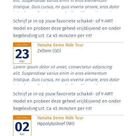
elit. Suspendisse varius enim in eros elementum
tristique. Duis cursus, mi quis viverra ornare, eros dolor
interdum nulla, ut commodo diam libero vitae erat.
Aenean faucibus nibh et justo cursus id rutrum lorem
Schrijf je in op jouw favoriete schakel- of Y-AMT
imperdiet. Nunc ut sem vitae risus tristique posuere.
model en probeer deze geheel vrijblijvend en onder
begeleiding uit. Ca 45 minuten per rit!
Yamaha Demo Ride Tour
Saturday
23
Zelhem (GD)
MAY
Lorem ipsum dolor sit amet, consectetur adipiscing
elit. Suspendisse varius enim in eros elementum
tristique. Duis cursus, mi quis viverra ornare, eros dolor
interdum nulla, ut commodo diam libero vitae erat.
Aenean faucibus nibh et justo cursus id rutrum lorem
Schrijf je in op jouw favoriete schakel- of Y-AMT
imperdiet. Nunc ut sem vitae risus tristique posuere.
model en probeer deze geheel vrijblijvend en onder
begeleiding uit. Ca 45 minuten per rit!
Yamaha Demo Ride Tour
Saturday
02
Hippolytushoef (NH)
MAY