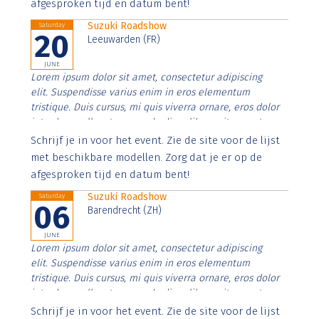
afgesproken tijd en datum bent!
Suzuki Roadshow
Saturday
20
Leeuwarden (FR)
JUNE
Lorem ipsum dolor sit amet, consectetur adipiscing
elit. Suspendisse varius enim in eros elementum
tristique. Duis cursus, mi quis viverra ornare, eros dolor
interdum nulla, ut commodo diam libero vitae erat.
Aenean faucibus nibh et justo cursus id rutrum lorem
Schrijf je in voor het event. Zie de site voor de lijst
imperdiet. Nunc ut sem vitae risus tristique posuere.
met beschikbare modellen. Zorg dat je er op de
afgesproken tijd en datum bent!
Suzuki Roadshow
Saturday
06
Barendrecht (ZH)
JUNE
Lorem ipsum dolor sit amet, consectetur adipiscing
elit. Suspendisse varius enim in eros elementum
tristique. Duis cursus, mi quis viverra ornare, eros dolor
interdum nulla, ut commodo diam libero vitae erat.
Aenean faucibus nibh et justo cursus id rutrum lorem
Schrijf je in voor het event. Zie de site voor de lijst