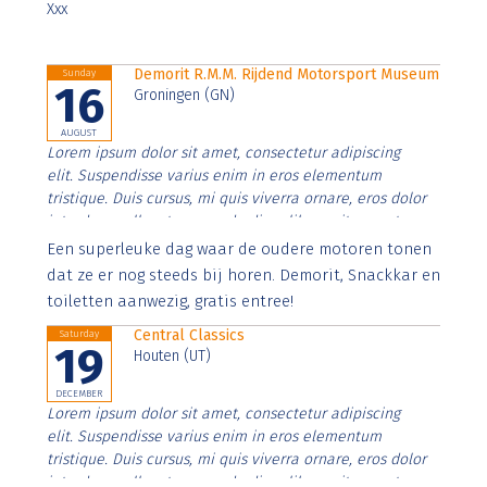
Xxx
Demorit R.M.M. Rijdend Motorsport Museum
Sunday
16
Groningen (GN)
AUGUST
Lorem ipsum dolor sit amet, consectetur adipiscing
elit. Suspendisse varius enim in eros elementum
tristique. Duis cursus, mi quis viverra ornare, eros dolor
interdum nulla, ut commodo diam libero vitae erat.
Aenean faucibus nibh et justo cursus id rutrum lorem
Een superleuke dag waar de oudere motoren tonen
imperdiet. Nunc ut sem vitae risus tristique posuere.
dat ze er nog steeds bij horen. Demorit, Snackkar en
toiletten aanwezig, gratis entree!
Central Classics
Saturday
19
Houten (UT)
DECEMBER
Lorem ipsum dolor sit amet, consectetur adipiscing
elit. Suspendisse varius enim in eros elementum
tristique. Duis cursus, mi quis viverra ornare, eros dolor
interdum nulla, ut commodo diam libero vitae erat.