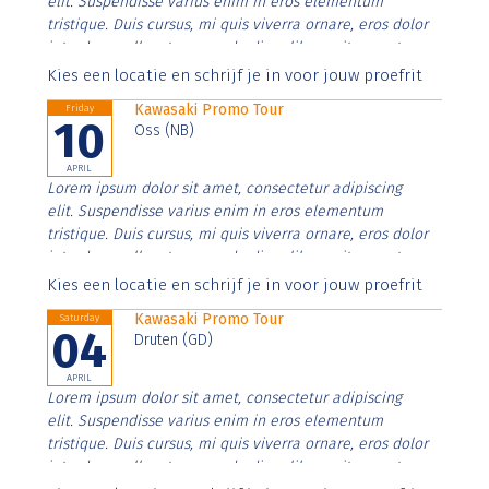
elit. Suspendisse varius enim in eros elementum
tristique. Duis cursus, mi quis viverra ornare, eros dolor
interdum nulla, ut commodo diam libero vitae erat.
Aenean faucibus nibh et justo cursus id rutrum lorem
Kies een locatie en schrijf je in voor jouw proefrit
imperdiet. Nunc ut sem vitae risus tristique posuere.
Kawasaki Promo Tour
Friday
10
Oss (NB)
APRIL
Lorem ipsum dolor sit amet, consectetur adipiscing
elit. Suspendisse varius enim in eros elementum
tristique. Duis cursus, mi quis viverra ornare, eros dolor
interdum nulla, ut commodo diam libero vitae erat.
Aenean faucibus nibh et justo cursus id rutrum lorem
Kies een locatie en schrijf je in voor jouw proefrit
imperdiet. Nunc ut sem vitae risus tristique posuere.
Kawasaki Promo Tour
Saturday
04
Druten (GD)
APRIL
Lorem ipsum dolor sit amet, consectetur adipiscing
elit. Suspendisse varius enim in eros elementum
tristique. Duis cursus, mi quis viverra ornare, eros dolor
interdum nulla, ut commodo diam libero vitae erat.