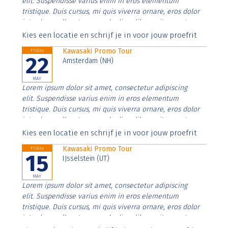
elit. Suspendisse varius enim in eros elementum
tristique. Duis cursus, mi quis viverra ornare, eros dolor
interdum nulla, ut commodo diam libero vitae erat.
Aenean faucibus nibh et justo cursus id rutrum lorem
Kies een locatie en schrijf je in voor jouw proefrit
imperdiet. Nunc ut sem vitae risus tristique posuere.
Kawasaki Promo Tour
Friday
22
Amsterdam (NH)
MAY
Lorem ipsum dolor sit amet, consectetur adipiscing
elit. Suspendisse varius enim in eros elementum
tristique. Duis cursus, mi quis viverra ornare, eros dolor
interdum nulla, ut commodo diam libero vitae erat.
Aenean faucibus nibh et justo cursus id rutrum lorem
Kies een locatie en schrijf je in voor jouw proefrit
imperdiet. Nunc ut sem vitae risus tristique posuere.
Kawasaki Promo Tour
Friday
15
IJsselstein (UT)
MAY
Lorem ipsum dolor sit amet, consectetur adipiscing
elit. Suspendisse varius enim in eros elementum
tristique. Duis cursus, mi quis viverra ornare, eros dolor
interdum nulla, ut commodo diam libero vitae erat.