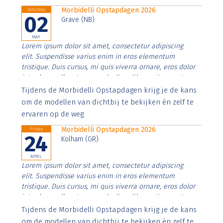
Morbidelli Opstapdagen 2026
Saturday
02
Grave (NB)
MAY
Lorem ipsum dolor sit amet, consectetur adipiscing
elit. Suspendisse varius enim in eros elementum
tristique. Duis cursus, mi quis viverra ornare, eros dolor
interdum nulla, ut commodo diam libero vitae erat.
Aenean faucibus nibh et justo cursus id rutrum lorem
Tijdens de Morbidelli Opstapdagen krijg je de kans
imperdiet. Nunc ut sem vitae risus tristique posuere.
om de modellen van dichtbij te bekijken én zelf te
ervaren op de weg.
Morbidelli Opstapdagen 2026
Friday
24
Kolham (GR)
APRIL
Lorem ipsum dolor sit amet, consectetur adipiscing
elit. Suspendisse varius enim in eros elementum
tristique. Duis cursus, mi quis viverra ornare, eros dolor
interdum nulla, ut commodo diam libero vitae erat.
Aenean faucibus nibh et justo cursus id rutrum lorem
Tijdens de Morbidelli Opstapdagen krijg je de kans
imperdiet. Nunc ut sem vitae risus tristique posuere.
om de modellen van dichtbij te bekijken én zelf te