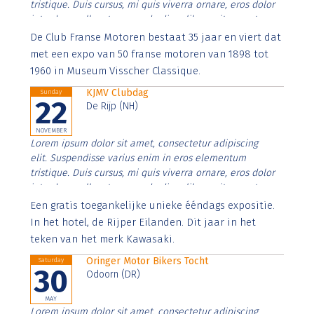
tristique. Duis cursus, mi quis viverra ornare, eros dolor
interdum nulla, ut commodo diam libero vitae erat.
Aenean faucibus nibh et justo cursus id rutrum lorem
De Club Franse Motoren bestaat 35 jaar en viert dat
imperdiet. Nunc ut sem vitae risus tristique posuere.
met een expo van 50 franse motoren van 1898 tot
1960 in Museum Visscher Classique.
KJMV Clubdag
Sunday
22
De Rijp (NH)
NOVEMBER
Lorem ipsum dolor sit amet, consectetur adipiscing
elit. Suspendisse varius enim in eros elementum
tristique. Duis cursus, mi quis viverra ornare, eros dolor
interdum nulla, ut commodo diam libero vitae erat.
Aenean faucibus nibh et justo cursus id rutrum lorem
Een gratis toegankelijke unieke ééndags expositie.
imperdiet. Nunc ut sem vitae risus tristique posuere.
In het hotel, de Rijper Eilanden. Dit jaar in het
teken van het merk Kawasaki.
Oringer Motor Bikers Tocht
Saturday
30
Odoorn (DR)
MAY
Lorem ipsum dolor sit amet, consectetur adipiscing