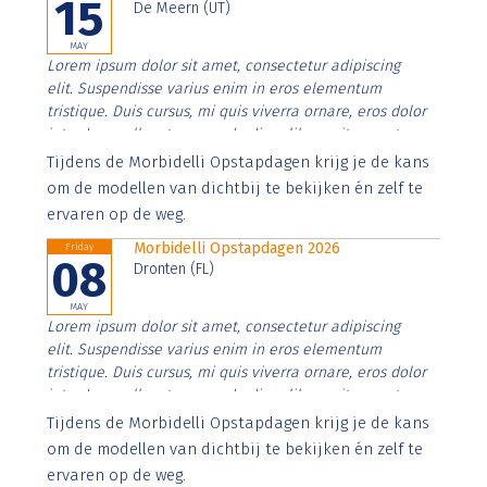
15
De Meern (UT)
MAY
Lorem ipsum dolor sit amet, consectetur adipiscing
elit. Suspendisse varius enim in eros elementum
tristique. Duis cursus, mi quis viverra ornare, eros dolor
interdum nulla, ut commodo diam libero vitae erat.
Aenean faucibus nibh et justo cursus id rutrum lorem
Tijdens de Morbidelli Opstapdagen krijg je de kans
imperdiet. Nunc ut sem vitae risus tristique posuere.
om de modellen van dichtbij te bekijken én zelf te
ervaren op de weg.
Morbidelli Opstapdagen 2026
Friday
08
Dronten (FL)
MAY
Lorem ipsum dolor sit amet, consectetur adipiscing
elit. Suspendisse varius enim in eros elementum
tristique. Duis cursus, mi quis viverra ornare, eros dolor
interdum nulla, ut commodo diam libero vitae erat.
Aenean faucibus nibh et justo cursus id rutrum lorem
Tijdens de Morbidelli Opstapdagen krijg je de kans
imperdiet. Nunc ut sem vitae risus tristique posuere.
om de modellen van dichtbij te bekijken én zelf te
ervaren op de weg.