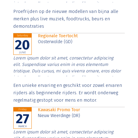
interdum nulla, ut commodo diam libero vitae erat.
Aenean faucibus nibh et justo cursus id rutrum lorem
Proefrijden op de nieuwe modellen van bijna alle
imperdiet. Nunc ut sem vitae risus tristique posuere.
merken plus live muziek, foodtrucks, beurs en
demonstraties
Regionale Toertocht
Saturday
20
Oosterwolde (GD)
JUNE
Lorem ipsum dolor sit amet, consectetur adipiscing
elit. Suspendisse varius enim in eros elementum
tristique. Duis cursus, mi quis viverra ornare, eros dolor
interdum nulla, ut commodo diam libero vitae erat.
Aenean faucibus nibh et justo cursus id rutrum lorem
Een unieke ervaring en geschikt voor zowel ervaren
imperdiet. Nunc ut sem vitae risus tristique posuere.
rijders als beginnende rijders. Er wordt onderweg
regelmatig gestopt voor mens en motor.
Kawasaki Promo Tour
Friday
27
Nieuw Weerdinge (DR)
MARCH
Lorem ipsum dolor sit amet, consectetur adipiscing