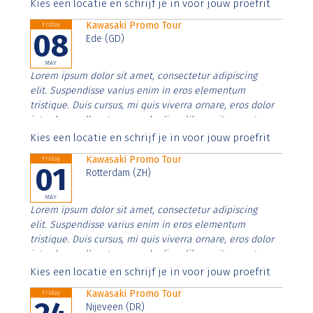
Aenean faucibus nibh et justo cursus id rutrum lorem
Kies een locatie en schrijf je in voor jouw proefrit
imperdiet. Nunc ut sem vitae risus tristique posuere.
Kawasaki Promo Tour
Friday
08
Ede (GD)
MAY
Lorem ipsum dolor sit amet, consectetur adipiscing
elit. Suspendisse varius enim in eros elementum
tristique. Duis cursus, mi quis viverra ornare, eros dolor
interdum nulla, ut commodo diam libero vitae erat.
Aenean faucibus nibh et justo cursus id rutrum lorem
Kies een locatie en schrijf je in voor jouw proefrit
imperdiet. Nunc ut sem vitae risus tristique posuere.
Kawasaki Promo Tour
Friday
01
Rotterdam (ZH)
MAY
Lorem ipsum dolor sit amet, consectetur adipiscing
elit. Suspendisse varius enim in eros elementum
tristique. Duis cursus, mi quis viverra ornare, eros dolor
interdum nulla, ut commodo diam libero vitae erat.
Aenean faucibus nibh et justo cursus id rutrum lorem
Kies een locatie en schrijf je in voor jouw proefrit
imperdiet. Nunc ut sem vitae risus tristique posuere.
Kawasaki Promo Tour
Friday
Nijeveen (DR)