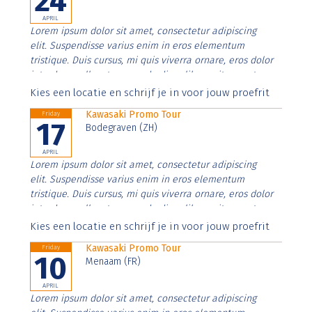
24
APRIL
Lorem ipsum dolor sit amet, consectetur adipiscing
elit. Suspendisse varius enim in eros elementum
tristique. Duis cursus, mi quis viverra ornare, eros dolor
interdum nulla, ut commodo diam libero vitae erat.
Aenean faucibus nibh et justo cursus id rutrum lorem
Kies een locatie en schrijf je in voor jouw proefrit
imperdiet. Nunc ut sem vitae risus tristique posuere.
Kawasaki Promo Tour
Friday
17
Bodegraven (ZH)
APRIL
Lorem ipsum dolor sit amet, consectetur adipiscing
elit. Suspendisse varius enim in eros elementum
tristique. Duis cursus, mi quis viverra ornare, eros dolor
interdum nulla, ut commodo diam libero vitae erat.
Aenean faucibus nibh et justo cursus id rutrum lorem
Kies een locatie en schrijf je in voor jouw proefrit
imperdiet. Nunc ut sem vitae risus tristique posuere.
Kawasaki Promo Tour
Friday
10
Menaam (FR)
APRIL
Lorem ipsum dolor sit amet, consectetur adipiscing