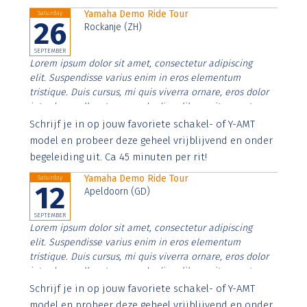
Yamaha Demo Ride Tour
Saturday
26
Rockanje (ZH)
SEPTEMBER
Lorem ipsum dolor sit amet, consectetur adipiscing
elit. Suspendisse varius enim in eros elementum
tristique. Duis cursus, mi quis viverra ornare, eros dolor
interdum nulla, ut commodo diam libero vitae erat.
Aenean faucibus nibh et justo cursus id rutrum lorem
Schrijf je in op jouw favoriete schakel- of Y-AMT
imperdiet. Nunc ut sem vitae risus tristique posuere.
model en probeer deze geheel vrijblijvend en onder
begeleiding uit. Ca 45 minuten per rit!
Yamaha Demo Ride Tour
Saturday
12
Apeldoorn (GD)
SEPTEMBER
Lorem ipsum dolor sit amet, consectetur adipiscing
elit. Suspendisse varius enim in eros elementum
tristique. Duis cursus, mi quis viverra ornare, eros dolor
interdum nulla, ut commodo diam libero vitae erat.
Aenean faucibus nibh et justo cursus id rutrum lorem
Schrijf je in op jouw favoriete schakel- of Y-AMT
imperdiet. Nunc ut sem vitae risus tristique posuere.
model en probeer deze geheel vrijblijvend en onder