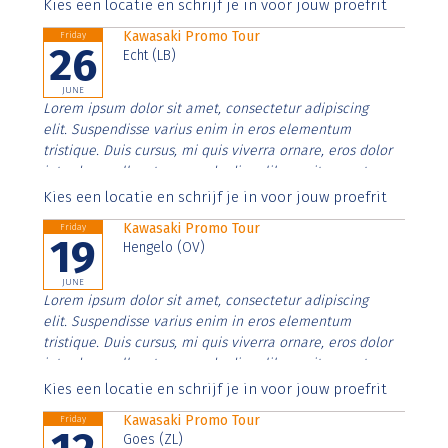
Aenean faucibus nibh et justo cursus id rutrum lorem
Kies een locatie en schrijf je in voor jouw proefrit
imperdiet. Nunc ut sem vitae risus tristique posuere.
Kawasaki Promo Tour
Friday
26
Echt (LB)
JUNE
Lorem ipsum dolor sit amet, consectetur adipiscing
elit. Suspendisse varius enim in eros elementum
tristique. Duis cursus, mi quis viverra ornare, eros dolor
interdum nulla, ut commodo diam libero vitae erat.
Aenean faucibus nibh et justo cursus id rutrum lorem
Kies een locatie en schrijf je in voor jouw proefrit
imperdiet. Nunc ut sem vitae risus tristique posuere.
Kawasaki Promo Tour
Friday
19
Hengelo (OV)
JUNE
Lorem ipsum dolor sit amet, consectetur adipiscing
elit. Suspendisse varius enim in eros elementum
tristique. Duis cursus, mi quis viverra ornare, eros dolor
interdum nulla, ut commodo diam libero vitae erat.
Aenean faucibus nibh et justo cursus id rutrum lorem
Kies een locatie en schrijf je in voor jouw proefrit
imperdiet. Nunc ut sem vitae risus tristique posuere.
Kawasaki Promo Tour
Friday
Goes (ZL)