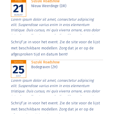
Susuki Roadshow
Friday
21
NIeuw Weerdinge (DR)
AUGUST
Lorem ipsum dolor sit amet, consectetur adipiscing
elit. Suspendisse varius enim in eros elementum
tristique. Duis cursus, mi quis viverra ornare, eros dolor
interdum nulla, ut commodo diam libero vitae erat.
Aenean faucibus nibh et justo cursus id rutrum lorem
Schrijf je in voor het event. Zie de site voor de lijst
imperdiet. Nunc ut sem vitae risus tristique posuere.
met beschikbare modellen. Zorg dat je er op de
afgesproken tijd en datum bent!
Suzuki Roadshow
Saturday
25
Bodegraven (ZH)
JULY
Lorem ipsum dolor sit amet, consectetur adipiscing
elit. Suspendisse varius enim in eros elementum
tristique. Duis cursus, mi quis viverra ornare, eros dolor
interdum nulla, ut commodo diam libero vitae erat.
Aenean faucibus nibh et justo cursus id rutrum lorem
Schrijf je in voor het event. Zie de site voor de lijst
imperdiet. Nunc ut sem vitae risus tristique posuere.
met beschikbare modellen. Zorg dat je er op de