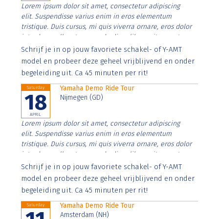
Lorem ipsum dolor sit amet, consectetur adipiscing
elit. Suspendisse varius enim in eros elementum
tristique. Duis cursus, mi quis viverra ornare, eros dolor
interdum nulla, ut commodo diam libero vitae erat.
Aenean faucibus nibh et justo cursus id rutrum lorem
Schrijf je in op jouw favoriete schakel- of Y-AMT
imperdiet. Nunc ut sem vitae risus tristique posuere.
model en probeer deze geheel vrijblijvend en onder
begeleiding uit. Ca 45 minuten per rit!
Yamaha Demo Ride Tour
Saturday
18
Nijmegen (GD)
APRIL
Lorem ipsum dolor sit amet, consectetur adipiscing
elit. Suspendisse varius enim in eros elementum
tristique. Duis cursus, mi quis viverra ornare, eros dolor
interdum nulla, ut commodo diam libero vitae erat.
Aenean faucibus nibh et justo cursus id rutrum lorem
Schrijf je in op jouw favoriete schakel- of Y-AMT
imperdiet. Nunc ut sem vitae risus tristique posuere.
model en probeer deze geheel vrijblijvend en onder
begeleiding uit. Ca 45 minuten per rit!
Yamaha Demo Ride Tour
Saturday
Amsterdam (NH)