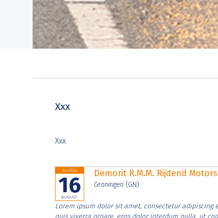
Xxx
Xxx
Sunday
Demorit R.M.M. Rijdend Moto
16
Groningen (GN)
AUGUST
Lorem ipsum dolor sit amet, consectetur adipiscing e
quis viverra ornare, eros dolor interdum nulla, ut c