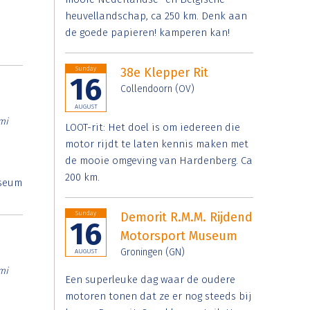
heuvellandschap, ca 250 km. Denk aan
de goede papieren! kamperen kan!
Sunday
38e Klepper Rit
16
Collendoorn (OV)
AUGUST
mi
LOOT-rit: Het doel is om iedereen die
motor rijdt te laten kennis maken met
de mooie omgeving van Hardenberg. Ca
200 km.
useum
Sunday
Demorit R.M.M. Rijdend
16
Motorsport Museum
Groningen (GN)
AUGUST
mi
Een superleuke dag waar de oudere
motoren tonen dat ze er nog steeds bij