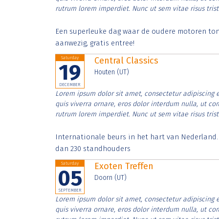
rutrum lorem imperdiet. Nunc ut sem vitae risus tris
Een superleuke dag waar de oudere motoren tonen
aanwezig, gratis entree!
Saturday
Central Classics
19
Houten (UT)
DECEMBER
Lorem ipsum dolor sit amet, consectetur adipiscing e
quis viverra ornare, eros dolor interdum nulla, ut c
rutrum lorem imperdiet. Nunc ut sem vitae risus tris
Internationale beurs in het hart van Nederland
dan 230 standhouders
Saturday
Exoten Treffen
05
Doorn (UT)
SEPTEMBER
Lorem ipsum dolor sit amet, consectetur adipiscing e
quis viverra ornare, eros dolor interdum nulla, ut c