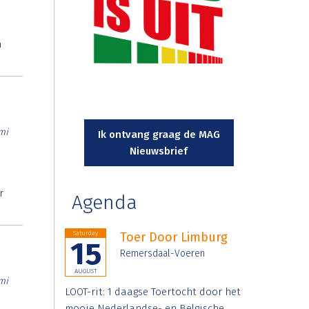
n
mi
Ik ontvang graag de MAG
Nieuwsbrief
r
Agenda
Saturday
Toer Door Limburg
15
Remersdaal-Voeren
AUGUST
mi
LOOT-rit: 1 daagse Toertocht door het
mooie Nederlandse- en Belgische