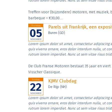
rutrum lorem imperdiet. Nunc ut sem vitae risus tris
Treffen voor (bijzondere) motoren, met muziek, b
barbeque = €30,00....
Thursday
Parels uit Frankrijk, een expos
05
Buren (GD)
NOVEMBER
Lorem ipsum dolor sit amet, consectetur adipiscing e
quis viverra ornare, eros dolor interdum nulla, ut c
rutrum lorem imperdiet. Nunc ut sem vitae risus tris
De Club Franse Motoren bestaat 35 jaar en vier
Visscher Classique.
Sunday
KJMV Clubdag
22
De Rijp (NH)
NOVEMBER
Lorem ipsum dolor sit amet, consectetur adipiscing e
quis viverra ornare, eros dolor interdum nulla, ut c
rutrum lorem imperdiet. Nunc ut sem vitae risus tris