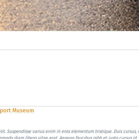
rsport Museum
lit. Suspendisse varius enim in eros elementum tristique. Duis cursus, 
ommodo diam libero vitae erat. Aenean faucibus nibh et justo cursus id