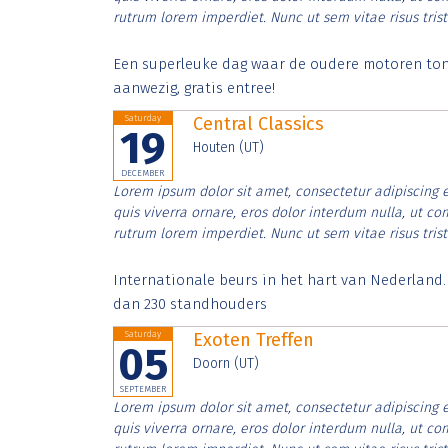
rutrum lorem imperdiet. Nunc ut sem vitae risus tris
Een superleuke dag waar de oudere motoren tonen
aanwezig, gratis entree!
Saturday
Central Classics
19
Houten (UT)
DECEMBER
Lorem ipsum dolor sit amet, consectetur adipiscing e
quis viverra ornare, eros dolor interdum nulla, ut c
rutrum lorem imperdiet. Nunc ut sem vitae risus tris
Internationale beurs in het hart van Nederland
dan 230 standhouders
Saturday
Exoten Treffen
05
Doorn (UT)
SEPTEMBER
Lorem ipsum dolor sit amet, consectetur adipiscing e
quis viverra ornare, eros dolor interdum nulla, ut c