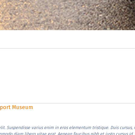
rsport Museum
lit. Suspendisse varius enim in eros elementum tristique. Duis cursus, 
ommodo diam libero vitae erat. Aenean faucibus nibh et justo cursus id