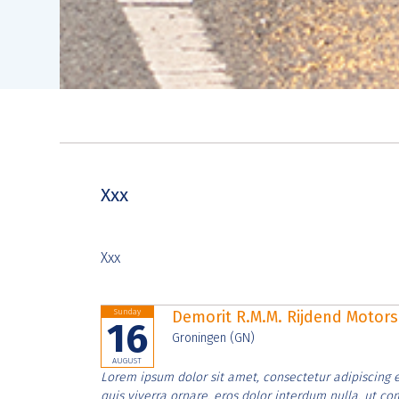
Xxx
Xxx
Sunday
Demorit R.M.M. Rijdend Moto
16
Groningen (GN)
AUGUST
Lorem ipsum dolor sit amet, consectetur adipiscing e
quis viverra ornare, eros dolor interdum nulla, ut c