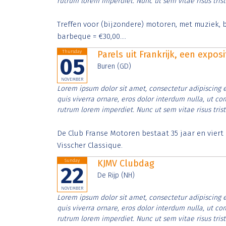
rutrum lorem imperdiet. Nunc ut sem vitae risus tris
Treffen voor (bijzondere) motoren, met muziek, b
barbeque = €30,00....
Thursday
Parels uit Frankrijk, een expos
05
Buren (GD)
NOVEMBER
Lorem ipsum dolor sit amet, consectetur adipiscing e
quis viverra ornare, eros dolor interdum nulla, ut c
rutrum lorem imperdiet. Nunc ut sem vitae risus tris
De Club Franse Motoren bestaat 35 jaar en vier
Visscher Classique.
Sunday
KJMV Clubdag
22
De Rijp (NH)
NOVEMBER
Lorem ipsum dolor sit amet, consectetur adipiscing e
quis viverra ornare, eros dolor interdum nulla, ut c
rutrum lorem imperdiet. Nunc ut sem vitae risus tris