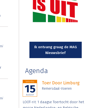
n
mi
Ik ontvang graag de MAG
Nieuwsbrief
r
Agenda
Saturday
Toer Door Limburg
15
Remersdaal-Voeren
AUGUST
mi
LOOT-rit: 1 daagse Toertocht door het
mooie Nederlandse- en Belgische