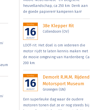
heuvellandschap, ca 250 km. Denk aan
de goede papieren! kamperen kan!
Sunday
38e Klepper Rit
16
Collendoorn (OV)
AUGUST
mi
LOOT-rit: Het doel is om iedereen die
motor rijdt te laten kennis maken met
de mooie omgeving van Hardenberg. Ca
200 km.
useum
Sunday
Demorit R.M.M. Rijdend
16
Motorsport Museum
Groningen (GN)
AUGUST
mi
Een superleuke dag waar de oudere
motoren tonen dat ze er nog steeds bij