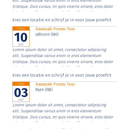
elit. Suspendisse varius enim in eros elementum
tristique. Duis cursus, mi quis viverra ornare, eros dolor
interdum nulla, ut commodo diam libero vitae erat.
Aenean faucibus nibh et justo cursus id rutrum lorem
Kies een locatie en schrijf je in voor jouw proefrit
imperdiet. Nunc ut sem vitae risus tristique posuere.
Kawasaki Promo Tour
Friday
10
uithoorn (NH)
JULY
Lorem ipsum dolor sit amet, consectetur adipiscing
elit. Suspendisse varius enim in eros elementum
tristique. Duis cursus, mi quis viverra ornare, eros dolor
interdum nulla, ut commodo diam libero vitae erat.
Aenean faucibus nibh et justo cursus id rutrum lorem
Kies een locatie en schrijf je in voor jouw proefrit
imperdiet. Nunc ut sem vitae risus tristique posuere.
Kawasaki Promo Tour
Friday
03
Rijen (NB)
JULY
Lorem ipsum dolor sit amet, consectetur adipiscing
elit. Suspendisse varius enim in eros elementum
tristique. Duis cursus, mi quis viverra ornare, eros dolor
interdum nulla, ut commodo diam libero vitae erat.