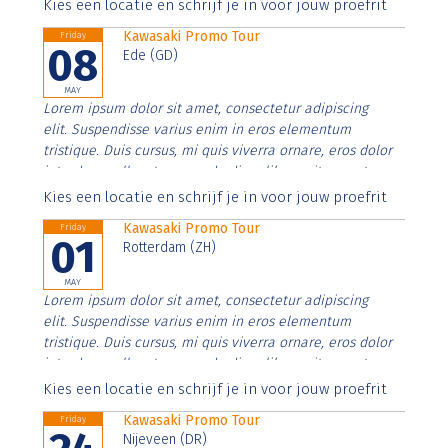
Aenean faucibus nibh et justo cursus id rutrum lorem
Kies een locatie en schrijf je in voor jouw proefrit
imperdiet. Nunc ut sem vitae risus tristique posuere.
Kawasaki Promo Tour
Friday
08
Ede (GD)
MAY
Lorem ipsum dolor sit amet, consectetur adipiscing
elit. Suspendisse varius enim in eros elementum
tristique. Duis cursus, mi quis viverra ornare, eros dolor
interdum nulla, ut commodo diam libero vitae erat.
Aenean faucibus nibh et justo cursus id rutrum lorem
Kies een locatie en schrijf je in voor jouw proefrit
imperdiet. Nunc ut sem vitae risus tristique posuere.
Kawasaki Promo Tour
Friday
01
Rotterdam (ZH)
MAY
Lorem ipsum dolor sit amet, consectetur adipiscing
elit. Suspendisse varius enim in eros elementum
tristique. Duis cursus, mi quis viverra ornare, eros dolor
interdum nulla, ut commodo diam libero vitae erat.
Aenean faucibus nibh et justo cursus id rutrum lorem
Kies een locatie en schrijf je in voor jouw proefrit
imperdiet. Nunc ut sem vitae risus tristique posuere.
Kawasaki Promo Tour
Friday
Nijeveen (DR)