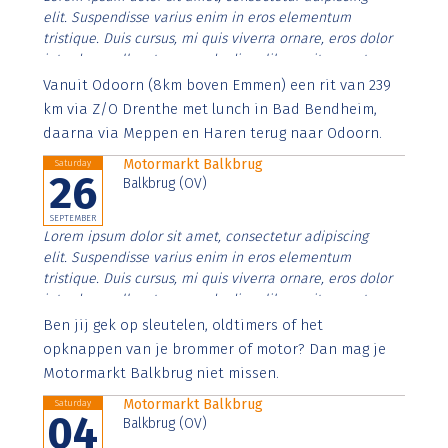
elit. Suspendisse varius enim in eros elementum
tristique. Duis cursus, mi quis viverra ornare, eros dolor
interdum nulla, ut commodo diam libero vitae erat.
Aenean faucibus nibh et justo cursus id rutrum lorem
Vanuit Odoorn (8km boven Emmen) een rit van 239
imperdiet. Nunc ut sem vitae risus tristique posuere.
km via Z/O Drenthe met lunch in Bad Bendheim,
daarna via Meppen en Haren terug naar Odoorn.
Motormarkt Balkbrug
Saturday
26
Balkbrug (OV)
SEPTEMBER
Lorem ipsum dolor sit amet, consectetur adipiscing
elit. Suspendisse varius enim in eros elementum
tristique. Duis cursus, mi quis viverra ornare, eros dolor
interdum nulla, ut commodo diam libero vitae erat.
Aenean faucibus nibh et justo cursus id rutrum lorem
Ben jij gek op sleutelen, oldtimers of het
imperdiet. Nunc ut sem vitae risus tristique posuere.
opknappen van je brommer of motor? Dan mag je
Motormarkt Balkbrug niet missen.
Motormarkt Balkbrug
Saturday
04
Balkbrug (OV)