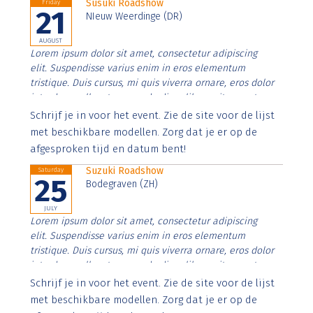
Susuki Roadshow
Friday
21
NIeuw Weerdinge (DR)
AUGUST
Lorem ipsum dolor sit amet, consectetur adipiscing
elit. Suspendisse varius enim in eros elementum
tristique. Duis cursus, mi quis viverra ornare, eros dolor
interdum nulla, ut commodo diam libero vitae erat.
Aenean faucibus nibh et justo cursus id rutrum lorem
Schrijf je in voor het event. Zie de site voor de lijst
imperdiet. Nunc ut sem vitae risus tristique posuere.
met beschikbare modellen. Zorg dat je er op de
afgesproken tijd en datum bent!
Suzuki Roadshow
Saturday
25
Bodegraven (ZH)
JULY
Lorem ipsum dolor sit amet, consectetur adipiscing
elit. Suspendisse varius enim in eros elementum
tristique. Duis cursus, mi quis viverra ornare, eros dolor
interdum nulla, ut commodo diam libero vitae erat.
Aenean faucibus nibh et justo cursus id rutrum lorem
Schrijf je in voor het event. Zie de site voor de lijst
imperdiet. Nunc ut sem vitae risus tristique posuere.
met beschikbare modellen. Zorg dat je er op de