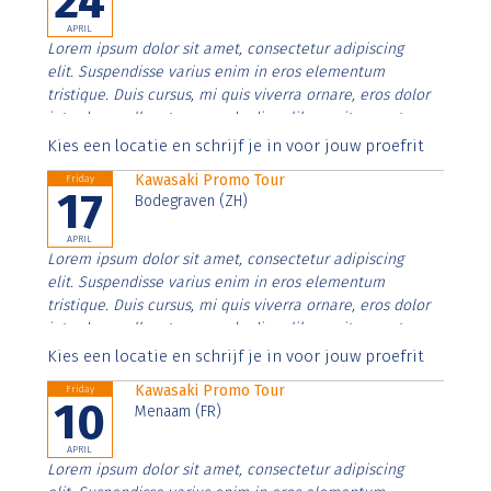
24
APRIL
Lorem ipsum dolor sit amet, consectetur adipiscing
elit. Suspendisse varius enim in eros elementum
tristique. Duis cursus, mi quis viverra ornare, eros dolor
interdum nulla, ut commodo diam libero vitae erat.
Aenean faucibus nibh et justo cursus id rutrum lorem
Kies een locatie en schrijf je in voor jouw proefrit
imperdiet. Nunc ut sem vitae risus tristique posuere.
Kawasaki Promo Tour
Friday
17
Bodegraven (ZH)
APRIL
Lorem ipsum dolor sit amet, consectetur adipiscing
elit. Suspendisse varius enim in eros elementum
tristique. Duis cursus, mi quis viverra ornare, eros dolor
interdum nulla, ut commodo diam libero vitae erat.
Aenean faucibus nibh et justo cursus id rutrum lorem
Kies een locatie en schrijf je in voor jouw proefrit
imperdiet. Nunc ut sem vitae risus tristique posuere.
Kawasaki Promo Tour
Friday
10
Menaam (FR)
APRIL
Lorem ipsum dolor sit amet, consectetur adipiscing