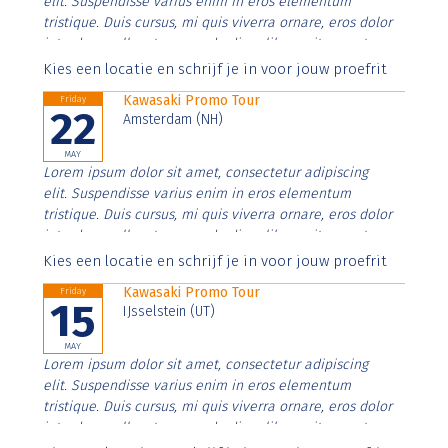
elit. Suspendisse varius enim in eros elementum
tristique. Duis cursus, mi quis viverra ornare, eros dolor
interdum nulla, ut commodo diam libero vitae erat.
Aenean faucibus nibh et justo cursus id rutrum lorem
Kies een locatie en schrijf je in voor jouw proefrit
imperdiet. Nunc ut sem vitae risus tristique posuere.
Kawasaki Promo Tour
Friday
22
Amsterdam (NH)
MAY
Lorem ipsum dolor sit amet, consectetur adipiscing
elit. Suspendisse varius enim in eros elementum
tristique. Duis cursus, mi quis viverra ornare, eros dolor
interdum nulla, ut commodo diam libero vitae erat.
Aenean faucibus nibh et justo cursus id rutrum lorem
Kies een locatie en schrijf je in voor jouw proefrit
imperdiet. Nunc ut sem vitae risus tristique posuere.
Kawasaki Promo Tour
Friday
15
IJsselstein (UT)
MAY
Lorem ipsum dolor sit amet, consectetur adipiscing
elit. Suspendisse varius enim in eros elementum
tristique. Duis cursus, mi quis viverra ornare, eros dolor
interdum nulla, ut commodo diam libero vitae erat.