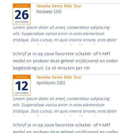
Yamaha Demo Ride Tour
Saturday
26
Rockanje (ZH)
SEPTEMBER
Lorem ipsum dolor sit amet, consectetur adipiscing
elit. Suspendisse varius enim in eros elementum
tristique. Duis cursus, mi quis viverra ornare, eros dolor
interdum nulla, ut commodo diam libero vitae erat.
Aenean faucibus nibh et justo cursus id rutrum lorem
Schrijf je in op jouw favoriete schakel- of Y-AMT
imperdiet. Nunc ut sem vitae risus tristique posuere.
model en probeer deze geheel vrijblijvend en onder
begeleiding uit. Ca 45 minuten per rit!
Yamaha Demo Ride Tour
Saturday
12
Apeldoorn (GD)
SEPTEMBER
Lorem ipsum dolor sit amet, consectetur adipiscing
elit. Suspendisse varius enim in eros elementum
tristique. Duis cursus, mi quis viverra ornare, eros dolor
interdum nulla, ut commodo diam libero vitae erat.
Aenean faucibus nibh et justo cursus id rutrum lorem
Schrijf je in op jouw favoriete schakel- of Y-AMT
imperdiet. Nunc ut sem vitae risus tristique posuere.
model en probeer deze geheel vrijblijvend en onder