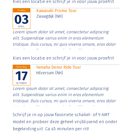
Aenean faucibus nibh et justo cursus id rutrum lorem
Kies een locatie en schrijf je in voor jouw proefrit
imperdiet. Nunc ut sem vitae risus tristique posuere.
Kawasaki Promo Tour
Friday
03
Zwaagdijk (NH)
APRIL
Lorem ipsum dolor sit amet, consectetur adipiscing
elit. Suspendisse varius enim in eros elementum
tristique. Duis cursus, mi quis viverra ornare, eros dolor
interdum nulla, ut commodo diam libero vitae erat.
Aenean faucibus nibh et justo cursus id rutrum lorem
Kies een locatie en schrijf je in voor jouw proefrit
imperdiet. Nunc ut sem vitae risus tristique posuere.
Yamaha Demo Ride Tour
Saturday
17
Hilversum (NH)
OCTOBER
Lorem ipsum dolor sit amet, consectetur adipiscing
elit. Suspendisse varius enim in eros elementum
tristique. Duis cursus, mi quis viverra ornare, eros dolor
interdum nulla, ut commodo diam libero vitae erat.
Aenean faucibus nibh et justo cursus id rutrum lorem
Schrijf je in op jouw favoriete schakel- of Y-AMT
imperdiet. Nunc ut sem vitae risus tristique posuere.
model en probeer deze geheel vrijblijvend en onder
begeleiding uit. Ca 45 minuten per rit!