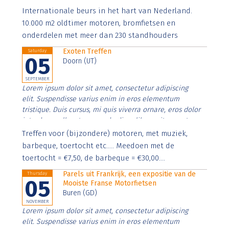
Aenean faucibus nibh et justo cursus id rutrum lorem
Internationale beurs in het hart van Nederland.
imperdiet. Nunc ut sem vitae risus tristique posuere.
10.000 m2 oldtimer motoren, bromfietsen en
onderdelen met meer dan 230 standhouders
Exoten Treffen
Saturday
05
Doorn (UT)
SEPTEMBER
Lorem ipsum dolor sit amet, consectetur adipiscing
elit. Suspendisse varius enim in eros elementum
tristique. Duis cursus, mi quis viverra ornare, eros dolor
interdum nulla, ut commodo diam libero vitae erat.
Aenean faucibus nibh et justo cursus id rutrum lorem
Treffen voor (bijzondere) motoren, met muziek,
imperdiet. Nunc ut sem vitae risus tristique posuere.
barbeque, toertocht etc..... Meedoen met de
toertocht = €7,50, de barbeque = €30,00....
Parels uit Frankrijk, een expositie van de
Thursday
05
Mooiste Franse Motorfietsen
Buren (GD)
NOVEMBER
Lorem ipsum dolor sit amet, consectetur adipiscing
elit. Suspendisse varius enim in eros elementum