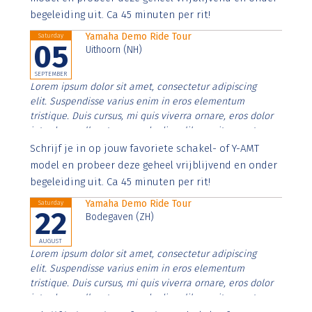
begeleiding uit. Ca 45 minuten per rit!
Yamaha Demo Ride Tour
Saturday
05
Uithoorn (NH)
SEPTEMBER
Lorem ipsum dolor sit amet, consectetur adipiscing
elit. Suspendisse varius enim in eros elementum
tristique. Duis cursus, mi quis viverra ornare, eros dolor
interdum nulla, ut commodo diam libero vitae erat.
Aenean faucibus nibh et justo cursus id rutrum lorem
Schrijf je in op jouw favoriete schakel- of Y-AMT
imperdiet. Nunc ut sem vitae risus tristique posuere.
model en probeer deze geheel vrijblijvend en onder
begeleiding uit. Ca 45 minuten per rit!
Yamaha Demo Ride Tour
Saturday
22
Bodegaven (ZH)
AUGUST
Lorem ipsum dolor sit amet, consectetur adipiscing
elit. Suspendisse varius enim in eros elementum
tristique. Duis cursus, mi quis viverra ornare, eros dolor
interdum nulla, ut commodo diam libero vitae erat.