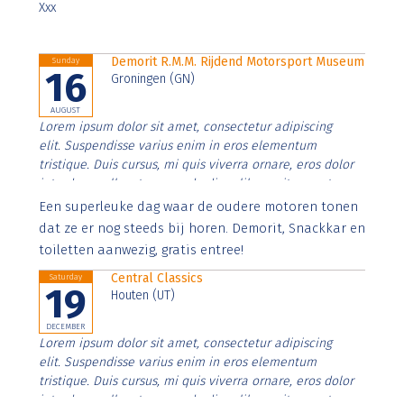
Xxx
Demorit R.M.M. Rijdend Motorsport Museum
Sunday
16
Groningen (GN)
AUGUST
Lorem ipsum dolor sit amet, consectetur adipiscing
elit. Suspendisse varius enim in eros elementum
tristique. Duis cursus, mi quis viverra ornare, eros dolor
interdum nulla, ut commodo diam libero vitae erat.
Aenean faucibus nibh et justo cursus id rutrum lorem
Een superleuke dag waar de oudere motoren tonen
imperdiet. Nunc ut sem vitae risus tristique posuere.
dat ze er nog steeds bij horen. Demorit, Snackkar en
toiletten aanwezig, gratis entree!
Central Classics
Saturday
19
Houten (UT)
DECEMBER
Lorem ipsum dolor sit amet, consectetur adipiscing
elit. Suspendisse varius enim in eros elementum
tristique. Duis cursus, mi quis viverra ornare, eros dolor
interdum nulla, ut commodo diam libero vitae erat.