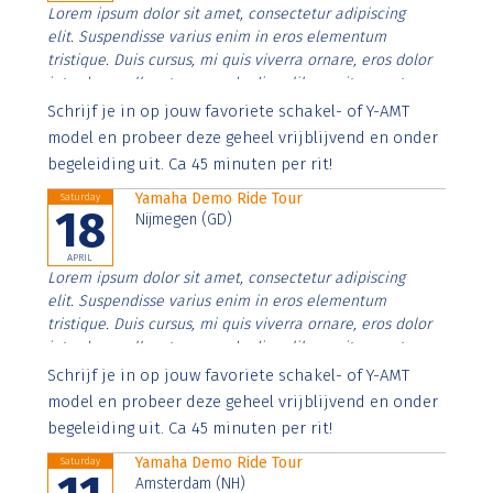
Lorem ipsum dolor sit amet, consectetur adipiscing
elit. Suspendisse varius enim in eros elementum
tristique. Duis cursus, mi quis viverra ornare, eros dolor
interdum nulla, ut commodo diam libero vitae erat.
Aenean faucibus nibh et justo cursus id rutrum lorem
Schrijf je in op jouw favoriete schakel- of Y-AMT
imperdiet. Nunc ut sem vitae risus tristique posuere.
model en probeer deze geheel vrijblijvend en onder
begeleiding uit. Ca 45 minuten per rit!
Yamaha Demo Ride Tour
Saturday
18
Nijmegen (GD)
APRIL
Lorem ipsum dolor sit amet, consectetur adipiscing
elit. Suspendisse varius enim in eros elementum
tristique. Duis cursus, mi quis viverra ornare, eros dolor
interdum nulla, ut commodo diam libero vitae erat.
Aenean faucibus nibh et justo cursus id rutrum lorem
Schrijf je in op jouw favoriete schakel- of Y-AMT
imperdiet. Nunc ut sem vitae risus tristique posuere.
model en probeer deze geheel vrijblijvend en onder
begeleiding uit. Ca 45 minuten per rit!
Yamaha Demo Ride Tour
Saturday
Amsterdam (NH)