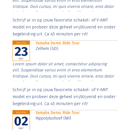
elit. Suspendisse varius enim in eros elementum
tristique. Duis cursus, mi quis viverra ornare, eros dolor
interdum nulla, ut commodo diam libero vitae erat.
Aenean faucibus nibh et justo cursus id rutrum lorem
Schrijf je in op jouw favoriete schakel- of Y-AMT
imperdiet. Nunc ut sem vitae risus tristique posuere.
model en probeer deze geheel vrijblijvend en onder
begeleiding uit. Ca 45 minuten per rit!
Yamaha Demo Ride Tour
Saturday
23
Zelhem (GD)
MAY
Lorem ipsum dolor sit amet, consectetur adipiscing
elit. Suspendisse varius enim in eros elementum
tristique. Duis cursus, mi quis viverra ornare, eros dolor
interdum nulla, ut commodo diam libero vitae erat.
Aenean faucibus nibh et justo cursus id rutrum lorem
Schrijf je in op jouw favoriete schakel- of Y-AMT
imperdiet. Nunc ut sem vitae risus tristique posuere.
model en probeer deze geheel vrijblijvend en onder
begeleiding uit. Ca 45 minuten per rit!
Yamaha Demo Ride Tour
Saturday
02
Hippolytushoef (NH)
MAY