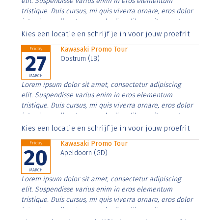
elit. Suspendisse varius enim in eros elementum
tristique. Duis cursus, mi quis viverra ornare, eros dolor
interdum nulla, ut commodo diam libero vitae erat.
Aenean faucibus nibh et justo cursus id rutrum lorem
Kies een locatie en schrijf je in voor jouw proefrit
imperdiet. Nunc ut sem vitae risus tristique posuere.
Kawasaki Promo Tour
Friday
27
Oostrum (LB)
MARCH
Lorem ipsum dolor sit amet, consectetur adipiscing
elit. Suspendisse varius enim in eros elementum
tristique. Duis cursus, mi quis viverra ornare, eros dolor
interdum nulla, ut commodo diam libero vitae erat.
Aenean faucibus nibh et justo cursus id rutrum lorem
Kies een locatie en schrijf je in voor jouw proefrit
imperdiet. Nunc ut sem vitae risus tristique posuere.
Kawasaki Promo Tour
Friday
20
Apeldoorn (GD)
MARCH
Lorem ipsum dolor sit amet, consectetur adipiscing
elit. Suspendisse varius enim in eros elementum
tristique. Duis cursus, mi quis viverra ornare, eros dolor
interdum nulla, ut commodo diam libero vitae erat.