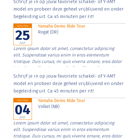
Aenean faucibus nibh et justo cursus id rutrum lorem
Schrijf je in op jouw favoriete schakel- of Y-AMT
imperdiet. Nunc ut sem vitae risus tristique posuere.
model en probeer deze geheel vrijblijvend en onder
begeleiding uit. Ca 45 minuten per rit!
Yamaha Demo Ride Tour
Saturday
25
Rogat (DR)
JULY
Lorem ipsum dolor sit amet, consectetur adipiscing
elit. Suspendisse varius enim in eros elementum
tristique. Duis cursus, mi quis viverra ornare, eros dolor
interdum nulla, ut commodo diam libero vitae erat.
Aenean faucibus nibh et justo cursus id rutrum lorem
Schrijf je in op jouw favoriete schakel- of Y-AMT
imperdiet. Nunc ut sem vitae risus tristique posuere.
model en probeer deze geheel vrijblijvend en onder
begeleiding uit. Ca 45 minuten per rit!
Yamaha Demo Ride Tour
Saturday
04
Volkel (NB)
JULY
Lorem ipsum dolor sit amet, consectetur adipiscing
elit. Suspendisse varius enim in eros elementum
tristique. Duis cursus, mi quis viverra ornare, eros dolor