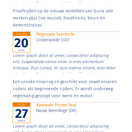
interdum nulla, ut commodo diam libero vitae erat.
Aenean faucibus nibh et justo cursus id rutrum lorem
Proefrijden op de nieuwe modellen van bijna alle
imperdiet. Nunc ut sem vitae risus tristique posuere.
merken plus live muziek, foodtrucks, beurs en
demonstraties
Regionale Toertocht
Saturday
20
Oosterwolde (GD)
JUNE
Lorem ipsum dolor sit amet, consectetur adipiscing
elit. Suspendisse varius enim in eros elementum
tristique. Duis cursus, mi quis viverra ornare, eros dolor
interdum nulla, ut commodo diam libero vitae erat.
Aenean faucibus nibh et justo cursus id rutrum lorem
Een unieke ervaring en geschikt voor zowel ervaren
imperdiet. Nunc ut sem vitae risus tristique posuere.
rijders als beginnende rijders. Er wordt onderweg
regelmatig gestopt voor mens en motor.
Kawasaki Promo Tour
Friday
27
Nieuw Weerdinge (DR)
MARCH
Lorem ipsum dolor sit amet, consectetur adipiscing