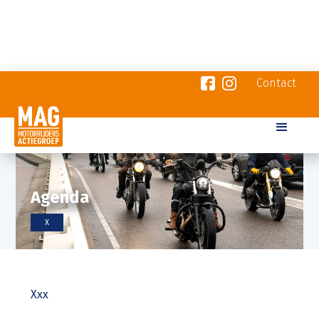
Contact
Agenda
X
Xxx