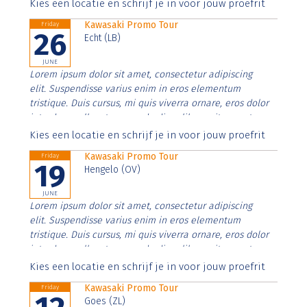
Aenean faucibus nibh et justo cursus id rutrum lorem
Kies een locatie en schrijf je in voor jouw proefrit
imperdiet. Nunc ut sem vitae risus tristique posuere.
Kawasaki Promo Tour
Friday
26
Echt (LB)
JUNE
Lorem ipsum dolor sit amet, consectetur adipiscing
elit. Suspendisse varius enim in eros elementum
tristique. Duis cursus, mi quis viverra ornare, eros dolor
interdum nulla, ut commodo diam libero vitae erat.
Aenean faucibus nibh et justo cursus id rutrum lorem
Kies een locatie en schrijf je in voor jouw proefrit
imperdiet. Nunc ut sem vitae risus tristique posuere.
Kawasaki Promo Tour
Friday
19
Hengelo (OV)
JUNE
Lorem ipsum dolor sit amet, consectetur adipiscing
elit. Suspendisse varius enim in eros elementum
tristique. Duis cursus, mi quis viverra ornare, eros dolor
interdum nulla, ut commodo diam libero vitae erat.
Aenean faucibus nibh et justo cursus id rutrum lorem
Kies een locatie en schrijf je in voor jouw proefrit
imperdiet. Nunc ut sem vitae risus tristique posuere.
Kawasaki Promo Tour
Friday
Goes (ZL)