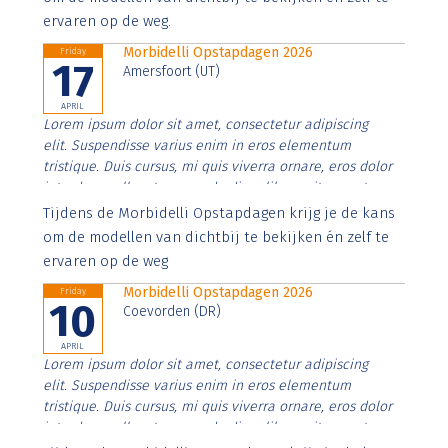
ervaren op de weg.
Morbidelli Opstapdagen 2026
Friday
17
Amersfoort (UT)
APRIL
Lorem ipsum dolor sit amet, consectetur adipiscing
elit. Suspendisse varius enim in eros elementum
tristique. Duis cursus, mi quis viverra ornare, eros dolor
interdum nulla, ut commodo diam libero vitae erat.
Aenean faucibus nibh et justo cursus id rutrum lorem
Tijdens de Morbidelli Opstapdagen krijg je de kans
imperdiet. Nunc ut sem vitae risus tristique posuere.
om de modellen van dichtbij te bekijken én zelf te
ervaren op de weg
Morbidelli Opstapdagen 2026
Friday
10
Coevorden (DR)
APRIL
Lorem ipsum dolor sit amet, consectetur adipiscing
elit. Suspendisse varius enim in eros elementum
tristique. Duis cursus, mi quis viverra ornare, eros dolor
interdum nulla, ut commodo diam libero vitae erat.