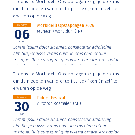
Aenean faucibus nibh et justo cursus id rutrum lorem
Tijdens de Morbidelli Opstapdagen krijg je de kans
imperdiet. Nunc ut sem vitae risus tristique posuere.
om de modellen van dichtbij te bekijken én zelf te
ervaren op de weg
Morbidelli Opstapdagen 2026
Monday
06
Menaam/Menaldum (FR)
APRIL
Lorem ipsum dolor sit amet, consectetur adipiscing
elit. Suspendisse varius enim in eros elementum
tristique. Duis cursus, mi quis viverra ornare, eros dolor
interdum nulla, ut commodo diam libero vitae erat.
Aenean faucibus nibh et justo cursus id rutrum lorem
Tijdens de Morbidelli Opstapdagen krijg je de kans
imperdiet. Nunc ut sem vitae risus tristique posuere.
om de modellen van dichtbij te bekijken én zelf te
ervaren op de weg.
Riders Festival
Saturday
30
Autotron Rosmalen (NB)
MAY
Lorem ipsum dolor sit amet, consectetur adipiscing
elit. Suspendisse varius enim in eros elementum
tristique. Duis cursus, mi quis viverra ornare, eros dolor