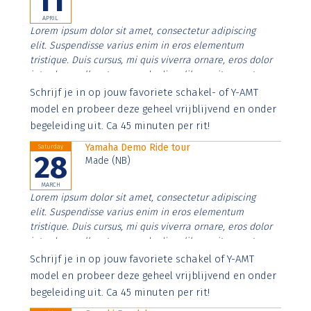
11
APRIL
Lorem ipsum dolor sit amet, consectetur adipiscing
elit. Suspendisse varius enim in eros elementum
tristique. Duis cursus, mi quis viverra ornare, eros dolor
interdum nulla, ut commodo diam libero vitae erat.
Aenean faucibus nibh et justo cursus id rutrum lorem
Schrijf je in op jouw favoriete schakel- of Y-AMT
imperdiet. Nunc ut sem vitae risus tristique posuere.
model en probeer deze geheel vrijblijvend en onder
begeleiding uit. Ca 45 minuten per rit!
Yamaha Demo Ride tour
Saturday
28
Made (NB)
MARCH
Lorem ipsum dolor sit amet, consectetur adipiscing
elit. Suspendisse varius enim in eros elementum
tristique. Duis cursus, mi quis viverra ornare, eros dolor
interdum nulla, ut commodo diam libero vitae erat.
Aenean faucibus nibh et justo cursus id rutrum lorem
Schrijf je in op jouw favoriete schakel of Y-AMT
imperdiet. Nunc ut sem vitae risus tristique posuere.
model en probeer deze geheel vrijblijvend en onder
begeleiding uit. Ca 45 minuten per rit!