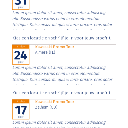
31
JULY
Lorem ipsum dolor sit amet, consectetur adipiscing
elit. Suspendisse varius enim in eros elementum
tristique. Duis cursus, mi quis viverra ornare, eros dolor
interdum nulla, ut commodo diam libero vitae erat.
Aenean faucibus nibh et justo cursus id rutrum lorem
Kies een locatie en schrijf je in voor jouw proefrit
imperdiet. Nunc ut sem vitae risus tristique posuere.
Kawasaki Promo Tour
Friday
24
Almere (FL)
JULY
Lorem ipsum dolor sit amet, consectetur adipiscing
elit. Suspendisse varius enim in eros elementum
tristique. Duis cursus, mi quis viverra ornare, eros dolor
interdum nulla, ut commodo diam libero vitae erat.
Aenean faucibus nibh et justo cursus id rutrum lorem
Kies een locatie en schrijf je in voor jouw proefrit
imperdiet. Nunc ut sem vitae risus tristique posuere.
Kawasaki Promo Tour
Friday
17
Zelhem (GD)
JULY
Lorem ipsum dolor sit amet, consectetur adipiscing