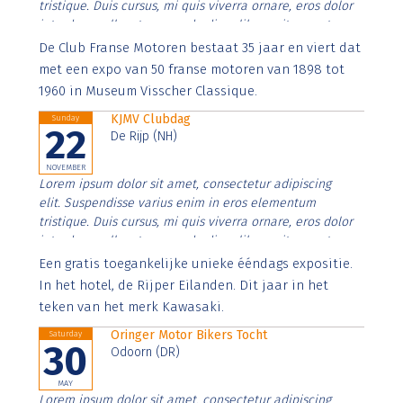
tristique. Duis cursus, mi quis viverra ornare, eros dolor
interdum nulla, ut commodo diam libero vitae erat.
Aenean faucibus nibh et justo cursus id rutrum lorem
De Club Franse Motoren bestaat 35 jaar en viert dat
imperdiet. Nunc ut sem vitae risus tristique posuere.
met een expo van 50 franse motoren van 1898 tot
1960 in Museum Visscher Classique.
KJMV Clubdag
Sunday
22
De Rijp (NH)
NOVEMBER
Lorem ipsum dolor sit amet, consectetur adipiscing
elit. Suspendisse varius enim in eros elementum
tristique. Duis cursus, mi quis viverra ornare, eros dolor
interdum nulla, ut commodo diam libero vitae erat.
Aenean faucibus nibh et justo cursus id rutrum lorem
Een gratis toegankelijke unieke ééndags expositie.
imperdiet. Nunc ut sem vitae risus tristique posuere.
In het hotel, de Rijper Eilanden. Dit jaar in het
teken van het merk Kawasaki.
Oringer Motor Bikers Tocht
Saturday
30
Odoorn (DR)
MAY
Lorem ipsum dolor sit amet, consectetur adipiscing