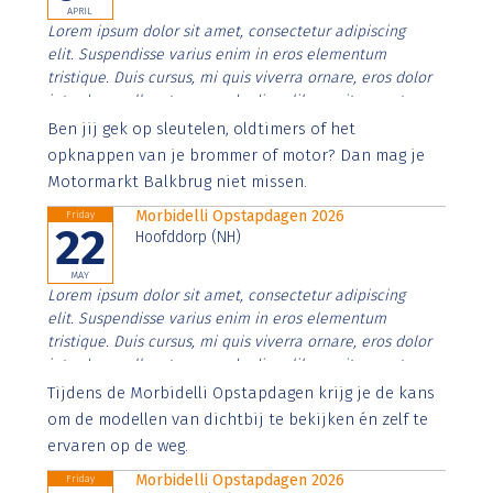
APRIL
Lorem ipsum dolor sit amet, consectetur adipiscing
elit. Suspendisse varius enim in eros elementum
tristique. Duis cursus, mi quis viverra ornare, eros dolor
interdum nulla, ut commodo diam libero vitae erat.
Aenean faucibus nibh et justo cursus id rutrum lorem
Ben jij gek op sleutelen, oldtimers of het
imperdiet. Nunc ut sem vitae risus tristique posuere.
opknappen van je brommer of motor? Dan mag je
Motormarkt Balkbrug niet missen.
Morbidelli Opstapdagen 2026
Friday
22
Hoofddorp (NH)
MAY
Lorem ipsum dolor sit amet, consectetur adipiscing
elit. Suspendisse varius enim in eros elementum
tristique. Duis cursus, mi quis viverra ornare, eros dolor
interdum nulla, ut commodo diam libero vitae erat.
Aenean faucibus nibh et justo cursus id rutrum lorem
Tijdens de Morbidelli Opstapdagen krijg je de kans
imperdiet. Nunc ut sem vitae risus tristique posuere.
om de modellen van dichtbij te bekijken én zelf te
ervaren op de weg.
Morbidelli Opstapdagen 2026
Friday