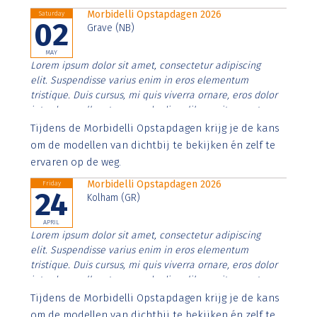
Morbidelli Opstapdagen 2026
Saturday
02
Grave (NB)
MAY
Lorem ipsum dolor sit amet, consectetur adipiscing
elit. Suspendisse varius enim in eros elementum
tristique. Duis cursus, mi quis viverra ornare, eros dolor
interdum nulla, ut commodo diam libero vitae erat.
Aenean faucibus nibh et justo cursus id rutrum lorem
Tijdens de Morbidelli Opstapdagen krijg je de kans
imperdiet. Nunc ut sem vitae risus tristique posuere.
om de modellen van dichtbij te bekijken én zelf te
ervaren op de weg.
Morbidelli Opstapdagen 2026
Friday
24
Kolham (GR)
APRIL
Lorem ipsum dolor sit amet, consectetur adipiscing
elit. Suspendisse varius enim in eros elementum
tristique. Duis cursus, mi quis viverra ornare, eros dolor
interdum nulla, ut commodo diam libero vitae erat.
Aenean faucibus nibh et justo cursus id rutrum lorem
Tijdens de Morbidelli Opstapdagen krijg je de kans
imperdiet. Nunc ut sem vitae risus tristique posuere.
om de modellen van dichtbij te bekijken én zelf te