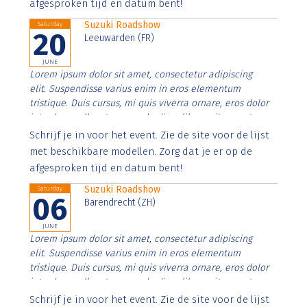
afgesproken tijd en datum bent!
Suzuki Roadshow
Saturday
20
Leeuwarden (FR)
JUNE
Lorem ipsum dolor sit amet, consectetur adipiscing
elit. Suspendisse varius enim in eros elementum
tristique. Duis cursus, mi quis viverra ornare, eros dolor
interdum nulla, ut commodo diam libero vitae erat.
Aenean faucibus nibh et justo cursus id rutrum lorem
Schrijf je in voor het event. Zie de site voor de lijst
imperdiet. Nunc ut sem vitae risus tristique posuere.
met beschikbare modellen. Zorg dat je er op de
afgesproken tijd en datum bent!
Suzuki Roadshow
Saturday
06
Barendrecht (ZH)
JUNE
Lorem ipsum dolor sit amet, consectetur adipiscing
elit. Suspendisse varius enim in eros elementum
tristique. Duis cursus, mi quis viverra ornare, eros dolor
interdum nulla, ut commodo diam libero vitae erat.
Aenean faucibus nibh et justo cursus id rutrum lorem
Schrijf je in voor het event. Zie de site voor de lijst