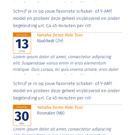
interdum nulla, ut commodo diam libero vitae erat.
Aenean faucibus nibh et justo cursus id rutrum lorem
Schrijf je in op jouw favoriete schakel- of Y-AMT
imperdiet. Nunc ut sem vitae risus tristique posuere.
model en probeer deze geheel vrijblijvend en onder
begeleiding uit. Ca 45 minuten per rit!
Yamaha Demo Ride Tour
Saturday
13
Naaldwijk (ZH)
JUNE
Lorem ipsum dolor sit amet, consectetur adipiscing
elit. Suspendisse varius enim in eros elementum
tristique. Duis cursus, mi quis viverra ornare, eros dolor
interdum nulla, ut commodo diam libero vitae erat.
Aenean faucibus nibh et justo cursus id rutrum lorem
Schrijf je in op jouw favoriete schakel- of Y-AMT
imperdiet. Nunc ut sem vitae risus tristique posuere.
model en probeer deze geheel vrijblijvend en onder
begeleiding uit. Ca 45 minuten per rit!
Yamaha Demo Ride Tour
Saturday
30
Rosmalen (NB)
MAY
Lorem ipsum dolor sit amet, consectetur adipiscing