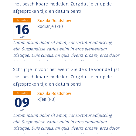
imperdiet. Nunc ut sem vitae risus tristique posuere.
met beschikbare modellen. Zorg dat je er op de
afgesproken tijd en datum bent!
Suzuki Roadshow
Saturday
16
Rockanje (ZH)
MAY
Lorem ipsum dolor sit amet, consectetur adipiscing
elit. Suspendisse varius enim in eros elementum
tristique. Duis cursus, mi quis viverra ornare, eros dolor
interdum nulla, ut commodo diam libero vitae erat.
Aenean faucibus nibh et justo cursus id rutrum lorem
Schrijf je in voor het event. Zie de site voor de lijst
imperdiet. Nunc ut sem vitae risus tristique posuere.
met beschikbare modellen. Zorg dat je er op de
afgesproken tijd en datum bent!
Suzuki Roadshow
Saturday
09
Rijen (NB)
MAY
Lorem ipsum dolor sit amet, consectetur adipiscing
elit. Suspendisse varius enim in eros elementum
tristique. Duis cursus, mi quis viverra ornare, eros dolor
interdum nulla, ut commodo diam libero vitae erat.