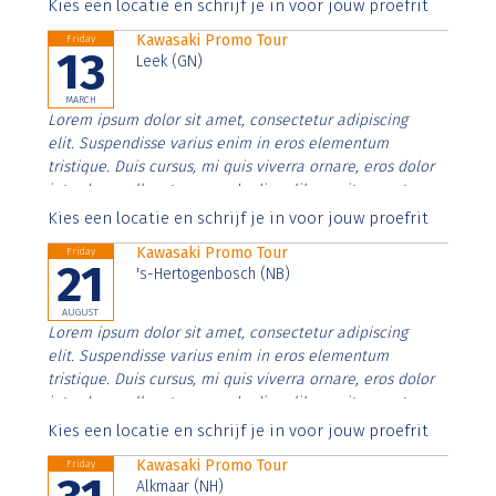
Aenean faucibus nibh et justo cursus id rutrum lorem
Kies een locatie en schrijf je in voor jouw proefrit
imperdiet. Nunc ut sem vitae risus tristique posuere.
Kawasaki Promo Tour
Friday
13
Leek (GN)
MARCH
Lorem ipsum dolor sit amet, consectetur adipiscing
elit. Suspendisse varius enim in eros elementum
tristique. Duis cursus, mi quis viverra ornare, eros dolor
interdum nulla, ut commodo diam libero vitae erat.
Aenean faucibus nibh et justo cursus id rutrum lorem
Kies een locatie en schrijf je in voor jouw proefrit
imperdiet. Nunc ut sem vitae risus tristique posuere.
Kawasaki Promo Tour
Friday
21
's-Hertogenbosch (NB)
AUGUST
Lorem ipsum dolor sit amet, consectetur adipiscing
elit. Suspendisse varius enim in eros elementum
tristique. Duis cursus, mi quis viverra ornare, eros dolor
interdum nulla, ut commodo diam libero vitae erat.
Aenean faucibus nibh et justo cursus id rutrum lorem
Kies een locatie en schrijf je in voor jouw proefrit
imperdiet. Nunc ut sem vitae risus tristique posuere.
Kawasaki Promo Tour
Friday
Alkmaar (NH)