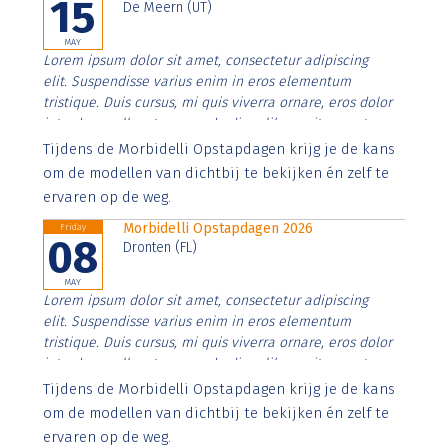
15
De Meern (UT)
MAY
Lorem ipsum dolor sit amet, consectetur adipiscing
elit. Suspendisse varius enim in eros elementum
tristique. Duis cursus, mi quis viverra ornare, eros dolor
interdum nulla, ut commodo diam libero vitae erat.
Aenean faucibus nibh et justo cursus id rutrum lorem
Tijdens de Morbidelli Opstapdagen krijg je de kans
imperdiet. Nunc ut sem vitae risus tristique posuere.
om de modellen van dichtbij te bekijken én zelf te
ervaren op de weg.
Morbidelli Opstapdagen 2026
Friday
08
Dronten (FL)
MAY
Lorem ipsum dolor sit amet, consectetur adipiscing
elit. Suspendisse varius enim in eros elementum
tristique. Duis cursus, mi quis viverra ornare, eros dolor
interdum nulla, ut commodo diam libero vitae erat.
Aenean faucibus nibh et justo cursus id rutrum lorem
Tijdens de Morbidelli Opstapdagen krijg je de kans
imperdiet. Nunc ut sem vitae risus tristique posuere.
om de modellen van dichtbij te bekijken én zelf te
ervaren op de weg.