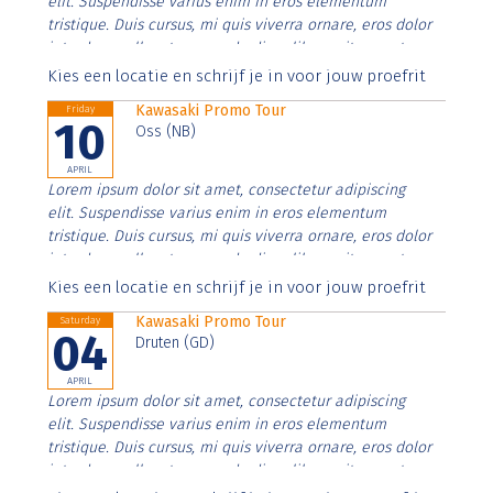
elit. Suspendisse varius enim in eros elementum
tristique. Duis cursus, mi quis viverra ornare, eros dolor
interdum nulla, ut commodo diam libero vitae erat.
Aenean faucibus nibh et justo cursus id rutrum lorem
Kies een locatie en schrijf je in voor jouw proefrit
imperdiet. Nunc ut sem vitae risus tristique posuere.
Kawasaki Promo Tour
Friday
10
Oss (NB)
APRIL
Lorem ipsum dolor sit amet, consectetur adipiscing
elit. Suspendisse varius enim in eros elementum
tristique. Duis cursus, mi quis viverra ornare, eros dolor
interdum nulla, ut commodo diam libero vitae erat.
Aenean faucibus nibh et justo cursus id rutrum lorem
Kies een locatie en schrijf je in voor jouw proefrit
imperdiet. Nunc ut sem vitae risus tristique posuere.
Kawasaki Promo Tour
Saturday
04
Druten (GD)
APRIL
Lorem ipsum dolor sit amet, consectetur adipiscing
elit. Suspendisse varius enim in eros elementum
tristique. Duis cursus, mi quis viverra ornare, eros dolor
interdum nulla, ut commodo diam libero vitae erat.