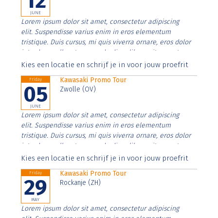
12
JUNE
Lorem ipsum dolor sit amet, consectetur adipiscing
elit. Suspendisse varius enim in eros elementum
tristique. Duis cursus, mi quis viverra ornare, eros dolor
interdum nulla, ut commodo diam libero vitae erat.
Aenean faucibus nibh et justo cursus id rutrum lorem
Kies een locatie en schrijf je in voor jouw proefrit
imperdiet. Nunc ut sem vitae risus tristique posuere.
Kawasaki Promo Tour
Friday
05
Zwolle (OV)
JUNE
Lorem ipsum dolor sit amet, consectetur adipiscing
elit. Suspendisse varius enim in eros elementum
tristique. Duis cursus, mi quis viverra ornare, eros dolor
interdum nulla, ut commodo diam libero vitae erat.
Aenean faucibus nibh et justo cursus id rutrum lorem
Kies een locatie en schrijf je in voor jouw proefrit
imperdiet. Nunc ut sem vitae risus tristique posuere.
Kawasaki Promo Tour
Friday
29
Rockanje (ZH)
MAY
Lorem ipsum dolor sit amet, consectetur adipiscing