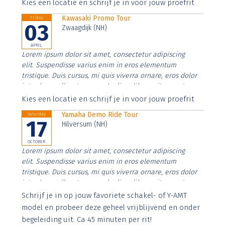
Aenean faucibus nibh et justo cursus id rutrum lorem
Kies een locatie en schrijf je in voor jouw proefrit
imperdiet. Nunc ut sem vitae risus tristique posuere.
Kawasaki Promo Tour
Friday
03
Zwaagdijk (NH)
APRIL
Lorem ipsum dolor sit amet, consectetur adipiscing
elit. Suspendisse varius enim in eros elementum
tristique. Duis cursus, mi quis viverra ornare, eros dolor
interdum nulla, ut commodo diam libero vitae erat.
Aenean faucibus nibh et justo cursus id rutrum lorem
Kies een locatie en schrijf je in voor jouw proefrit
imperdiet. Nunc ut sem vitae risus tristique posuere.
Yamaha Demo Ride Tour
Saturday
17
Hilversum (NH)
OCTOBER
Lorem ipsum dolor sit amet, consectetur adipiscing
elit. Suspendisse varius enim in eros elementum
tristique. Duis cursus, mi quis viverra ornare, eros dolor
interdum nulla, ut commodo diam libero vitae erat.
Aenean faucibus nibh et justo cursus id rutrum lorem
Schrijf je in op jouw favoriete schakel- of Y-AMT
imperdiet. Nunc ut sem vitae risus tristique posuere.
model en probeer deze geheel vrijblijvend en onder
begeleiding uit. Ca 45 minuten per rit!