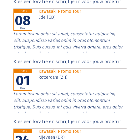
Aenean faucibus nibh et justo cursus id rutrum lorem
Kies een locatie en schrijf je in voor jouw proefrit
imperdiet. Nunc ut sem vitae risus tristique posuere.
Kawasaki Promo Tour
Friday
08
Ede (GD)
MAY
Lorem ipsum dolor sit amet, consectetur adipiscing
elit. Suspendisse varius enim in eros elementum
tristique. Duis cursus, mi quis viverra ornare, eros dolor
interdum nulla, ut commodo diam libero vitae erat.
Aenean faucibus nibh et justo cursus id rutrum lorem
Kies een locatie en schrijf je in voor jouw proefrit
imperdiet. Nunc ut sem vitae risus tristique posuere.
Kawasaki Promo Tour
Friday
01
Rotterdam (ZH)
MAY
Lorem ipsum dolor sit amet, consectetur adipiscing
elit. Suspendisse varius enim in eros elementum
tristique. Duis cursus, mi quis viverra ornare, eros dolor
interdum nulla, ut commodo diam libero vitae erat.
Aenean faucibus nibh et justo cursus id rutrum lorem
Kies een locatie en schrijf je in voor jouw proefrit
imperdiet. Nunc ut sem vitae risus tristique posuere.
Kawasaki Promo Tour
Friday
Nijeveen (DR)