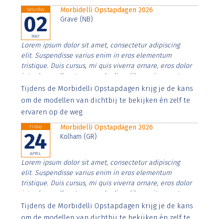
Morbidelli Opstapdagen 2026
Saturday
02
Grave (NB)
MAY
Lorem ipsum dolor sit amet, consectetur adipiscing
elit. Suspendisse varius enim in eros elementum
tristique. Duis cursus, mi quis viverra ornare, eros dolor
interdum nulla, ut commodo diam libero vitae erat.
Aenean faucibus nibh et justo cursus id rutrum lorem
Tijdens de Morbidelli Opstapdagen krijg je de kans
imperdiet. Nunc ut sem vitae risus tristique posuere.
om de modellen van dichtbij te bekijken én zelf te
ervaren op de weg.
Morbidelli Opstapdagen 2026
Friday
24
Kolham (GR)
APRIL
Lorem ipsum dolor sit amet, consectetur adipiscing
elit. Suspendisse varius enim in eros elementum
tristique. Duis cursus, mi quis viverra ornare, eros dolor
interdum nulla, ut commodo diam libero vitae erat.
Aenean faucibus nibh et justo cursus id rutrum lorem
Tijdens de Morbidelli Opstapdagen krijg je de kans
imperdiet. Nunc ut sem vitae risus tristique posuere.
om de modellen van dichtbij te bekijken én zelf te