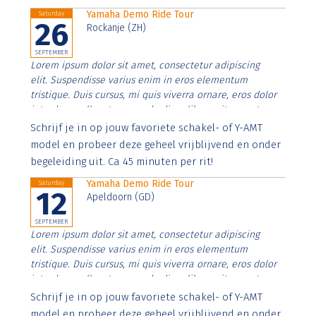
Yamaha Demo Ride Tour
Saturday
26
Rockanje (ZH)
SEPTEMBER
Lorem ipsum dolor sit amet, consectetur adipiscing
elit. Suspendisse varius enim in eros elementum
tristique. Duis cursus, mi quis viverra ornare, eros dolor
interdum nulla, ut commodo diam libero vitae erat.
Aenean faucibus nibh et justo cursus id rutrum lorem
Schrijf je in op jouw favoriete schakel- of Y-AMT
imperdiet. Nunc ut sem vitae risus tristique posuere.
model en probeer deze geheel vrijblijvend en onder
begeleiding uit. Ca 45 minuten per rit!
Yamaha Demo Ride Tour
Saturday
12
Apeldoorn (GD)
SEPTEMBER
Lorem ipsum dolor sit amet, consectetur adipiscing
elit. Suspendisse varius enim in eros elementum
tristique. Duis cursus, mi quis viverra ornare, eros dolor
interdum nulla, ut commodo diam libero vitae erat.
Aenean faucibus nibh et justo cursus id rutrum lorem
Schrijf je in op jouw favoriete schakel- of Y-AMT
imperdiet. Nunc ut sem vitae risus tristique posuere.
model en probeer deze geheel vrijblijvend en onder