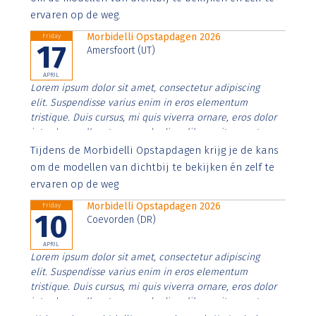
ervaren op de weg.
Morbidelli Opstapdagen 2026
Friday
17
Amersfoort (UT)
APRIL
Lorem ipsum dolor sit amet, consectetur adipiscing
elit. Suspendisse varius enim in eros elementum
tristique. Duis cursus, mi quis viverra ornare, eros dolor
interdum nulla, ut commodo diam libero vitae erat.
Aenean faucibus nibh et justo cursus id rutrum lorem
Tijdens de Morbidelli Opstapdagen krijg je de kans
imperdiet. Nunc ut sem vitae risus tristique posuere.
om de modellen van dichtbij te bekijken én zelf te
ervaren op de weg
Morbidelli Opstapdagen 2026
Friday
10
Coevorden (DR)
APRIL
Lorem ipsum dolor sit amet, consectetur adipiscing
elit. Suspendisse varius enim in eros elementum
tristique. Duis cursus, mi quis viverra ornare, eros dolor
interdum nulla, ut commodo diam libero vitae erat.