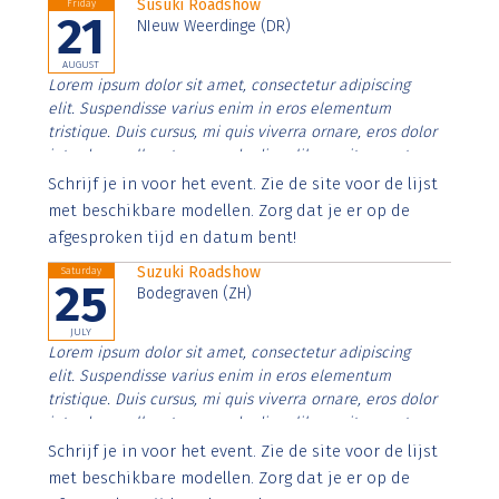
Susuki Roadshow
Friday
21
NIeuw Weerdinge (DR)
AUGUST
Lorem ipsum dolor sit amet, consectetur adipiscing
elit. Suspendisse varius enim in eros elementum
tristique. Duis cursus, mi quis viverra ornare, eros dolor
interdum nulla, ut commodo diam libero vitae erat.
Aenean faucibus nibh et justo cursus id rutrum lorem
Schrijf je in voor het event. Zie de site voor de lijst
imperdiet. Nunc ut sem vitae risus tristique posuere.
met beschikbare modellen. Zorg dat je er op de
afgesproken tijd en datum bent!
Suzuki Roadshow
Saturday
25
Bodegraven (ZH)
JULY
Lorem ipsum dolor sit amet, consectetur adipiscing
elit. Suspendisse varius enim in eros elementum
tristique. Duis cursus, mi quis viverra ornare, eros dolor
interdum nulla, ut commodo diam libero vitae erat.
Aenean faucibus nibh et justo cursus id rutrum lorem
Schrijf je in voor het event. Zie de site voor de lijst
imperdiet. Nunc ut sem vitae risus tristique posuere.
met beschikbare modellen. Zorg dat je er op de