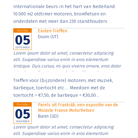
Aenean faucibus nibh et justo cursus id rutrum lorem
Internationale beurs in het hart van Nederland.
imperdiet. Nunc ut sem vitae risus tristique posuere.
10.000 m2 oldtimer motoren, bromfietsen en
onderdelen met meer dan 230 standhouders
Exoten Treffen
Saturday
05
Doorn (UT)
SEPTEMBER
Lorem ipsum dolor sit amet, consectetur adipiscing
elit. Suspendisse varius enim in eros elementum
tristique. Duis cursus, mi quis viverra ornare, eros dolor
interdum nulla, ut commodo diam libero vitae erat.
Aenean faucibus nibh et justo cursus id rutrum lorem
Treffen voor (bijzondere) motoren, met muziek,
imperdiet. Nunc ut sem vitae risus tristique posuere.
barbeque, toertocht etc..... Meedoen met de
toertocht = €7,50, de barbeque = €30,00....
Parels uit Frankrijk, een expositie van de
Thursday
05
Mooiste Franse Motorfietsen
Buren (GD)
NOVEMBER
Lorem ipsum dolor sit amet, consectetur adipiscing
elit. Suspendisse varius enim in eros elementum