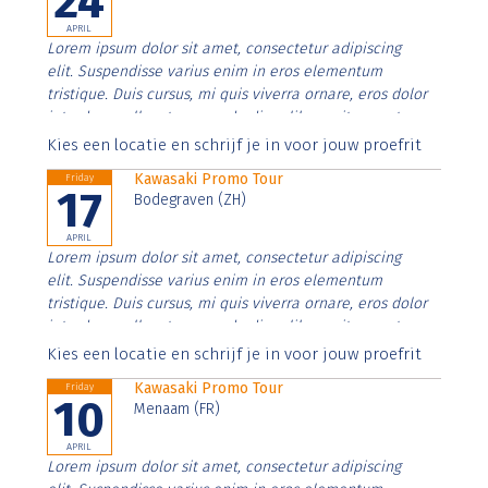
24
APRIL
Lorem ipsum dolor sit amet, consectetur adipiscing
elit. Suspendisse varius enim in eros elementum
tristique. Duis cursus, mi quis viverra ornare, eros dolor
interdum nulla, ut commodo diam libero vitae erat.
Aenean faucibus nibh et justo cursus id rutrum lorem
Kies een locatie en schrijf je in voor jouw proefrit
imperdiet. Nunc ut sem vitae risus tristique posuere.
Kawasaki Promo Tour
Friday
17
Bodegraven (ZH)
APRIL
Lorem ipsum dolor sit amet, consectetur adipiscing
elit. Suspendisse varius enim in eros elementum
tristique. Duis cursus, mi quis viverra ornare, eros dolor
interdum nulla, ut commodo diam libero vitae erat.
Aenean faucibus nibh et justo cursus id rutrum lorem
Kies een locatie en schrijf je in voor jouw proefrit
imperdiet. Nunc ut sem vitae risus tristique posuere.
Kawasaki Promo Tour
Friday
10
Menaam (FR)
APRIL
Lorem ipsum dolor sit amet, consectetur adipiscing