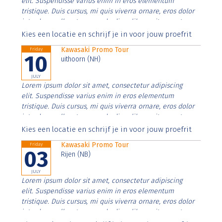
elit. Suspendisse varius enim in eros elementum
tristique. Duis cursus, mi quis viverra ornare, eros dolor
interdum nulla, ut commodo diam libero vitae erat.
Aenean faucibus nibh et justo cursus id rutrum lorem
Kies een locatie en schrijf je in voor jouw proefrit
imperdiet. Nunc ut sem vitae risus tristique posuere.
Kawasaki Promo Tour
Friday
10
uithoorn (NH)
JULY
Lorem ipsum dolor sit amet, consectetur adipiscing
elit. Suspendisse varius enim in eros elementum
tristique. Duis cursus, mi quis viverra ornare, eros dolor
interdum nulla, ut commodo diam libero vitae erat.
Aenean faucibus nibh et justo cursus id rutrum lorem
Kies een locatie en schrijf je in voor jouw proefrit
imperdiet. Nunc ut sem vitae risus tristique posuere.
Kawasaki Promo Tour
Friday
03
Rijen (NB)
JULY
Lorem ipsum dolor sit amet, consectetur adipiscing
elit. Suspendisse varius enim in eros elementum
tristique. Duis cursus, mi quis viverra ornare, eros dolor
interdum nulla, ut commodo diam libero vitae erat.