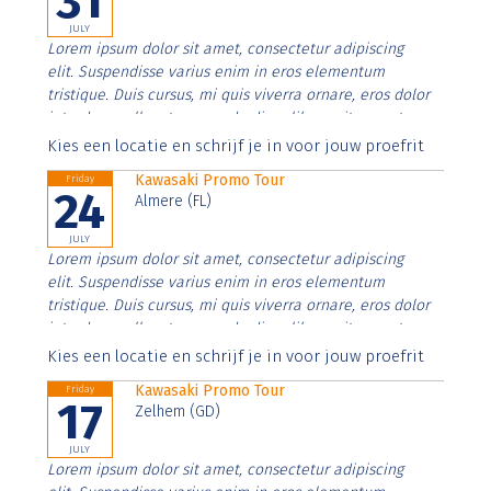
31
JULY
Lorem ipsum dolor sit amet, consectetur adipiscing
elit. Suspendisse varius enim in eros elementum
tristique. Duis cursus, mi quis viverra ornare, eros dolor
interdum nulla, ut commodo diam libero vitae erat.
Aenean faucibus nibh et justo cursus id rutrum lorem
Kies een locatie en schrijf je in voor jouw proefrit
imperdiet. Nunc ut sem vitae risus tristique posuere.
Kawasaki Promo Tour
Friday
24
Almere (FL)
JULY
Lorem ipsum dolor sit amet, consectetur adipiscing
elit. Suspendisse varius enim in eros elementum
tristique. Duis cursus, mi quis viverra ornare, eros dolor
interdum nulla, ut commodo diam libero vitae erat.
Aenean faucibus nibh et justo cursus id rutrum lorem
Kies een locatie en schrijf je in voor jouw proefrit
imperdiet. Nunc ut sem vitae risus tristique posuere.
Kawasaki Promo Tour
Friday
17
Zelhem (GD)
JULY
Lorem ipsum dolor sit amet, consectetur adipiscing