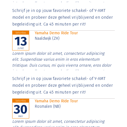
interdum nulla, ut commodo diam libero vitae erat.
Aenean faucibus nibh et justo cursus id rutrum lorem
Schrijf je in op jouw favoriete schakel- of Y-AMT
imperdiet. Nunc ut sem vitae risus tristique posuere.
model en probeer deze geheel vrijblijvend en onder
begeleiding uit. Ca 45 minuten per rit!
Yamaha Demo Ride Tour
Saturday
13
Naaldwijk (ZH)
JUNE
Lorem ipsum dolor sit amet, consectetur adipiscing
elit. Suspendisse varius enim in eros elementum
tristique. Duis cursus, mi quis viverra ornare, eros dolor
interdum nulla, ut commodo diam libero vitae erat.
Aenean faucibus nibh et justo cursus id rutrum lorem
Schrijf je in op jouw favoriete schakel- of Y-AMT
imperdiet. Nunc ut sem vitae risus tristique posuere.
model en probeer deze geheel vrijblijvend en onder
begeleiding uit. Ca 45 minuten per rit!
Yamaha Demo Ride Tour
Saturday
30
Rosmalen (NB)
MAY
Lorem ipsum dolor sit amet, consectetur adipiscing