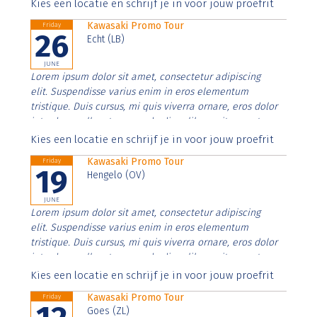
Aenean faucibus nibh et justo cursus id rutrum lorem
Kies een locatie en schrijf je in voor jouw proefrit
imperdiet. Nunc ut sem vitae risus tristique posuere.
Kawasaki Promo Tour
Friday
26
Echt (LB)
JUNE
Lorem ipsum dolor sit amet, consectetur adipiscing
elit. Suspendisse varius enim in eros elementum
tristique. Duis cursus, mi quis viverra ornare, eros dolor
interdum nulla, ut commodo diam libero vitae erat.
Aenean faucibus nibh et justo cursus id rutrum lorem
Kies een locatie en schrijf je in voor jouw proefrit
imperdiet. Nunc ut sem vitae risus tristique posuere.
Kawasaki Promo Tour
Friday
19
Hengelo (OV)
JUNE
Lorem ipsum dolor sit amet, consectetur adipiscing
elit. Suspendisse varius enim in eros elementum
tristique. Duis cursus, mi quis viverra ornare, eros dolor
interdum nulla, ut commodo diam libero vitae erat.
Aenean faucibus nibh et justo cursus id rutrum lorem
Kies een locatie en schrijf je in voor jouw proefrit
imperdiet. Nunc ut sem vitae risus tristique posuere.
Kawasaki Promo Tour
Friday
Goes (ZL)