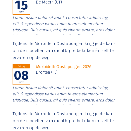
15
De Meern (UT)
MAY
Lorem ipsum dolor sit amet, consectetur adipiscing
elit. Suspendisse varius enim in eros elementum
tristique. Duis cursus, mi quis viverra ornare, eros dolor
interdum nulla, ut commodo diam libero vitae erat.
Aenean faucibus nibh et justo cursus id rutrum lorem
Tijdens de Morbidelli Opstapdagen krijg je de kans
imperdiet. Nunc ut sem vitae risus tristique posuere.
om de modellen van dichtbij te bekijken én zelf te
ervaren op de weg.
Morbidelli Opstapdagen 2026
Friday
08
Dronten (FL)
MAY
Lorem ipsum dolor sit amet, consectetur adipiscing
elit. Suspendisse varius enim in eros elementum
tristique. Duis cursus, mi quis viverra ornare, eros dolor
interdum nulla, ut commodo diam libero vitae erat.
Aenean faucibus nibh et justo cursus id rutrum lorem
Tijdens de Morbidelli Opstapdagen krijg je de kans
imperdiet. Nunc ut sem vitae risus tristique posuere.
om de modellen van dichtbij te bekijken én zelf te
ervaren op de weg.