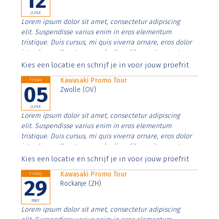
12
JUNE
Lorem ipsum dolor sit amet, consectetur adipiscing
elit. Suspendisse varius enim in eros elementum
tristique. Duis cursus, mi quis viverra ornare, eros dolor
interdum nulla, ut commodo diam libero vitae erat.
Aenean faucibus nibh et justo cursus id rutrum lorem
Kies een locatie en schrijf je in voor jouw proefrit
imperdiet. Nunc ut sem vitae risus tristique posuere.
Kawasaki Promo Tour
Friday
05
Zwolle (OV)
JUNE
Lorem ipsum dolor sit amet, consectetur adipiscing
elit. Suspendisse varius enim in eros elementum
tristique. Duis cursus, mi quis viverra ornare, eros dolor
interdum nulla, ut commodo diam libero vitae erat.
Aenean faucibus nibh et justo cursus id rutrum lorem
Kies een locatie en schrijf je in voor jouw proefrit
imperdiet. Nunc ut sem vitae risus tristique posuere.
Kawasaki Promo Tour
Friday
29
Rockanje (ZH)
MAY
Lorem ipsum dolor sit amet, consectetur adipiscing