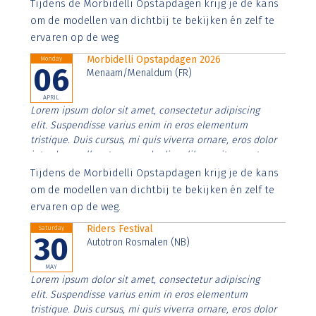
Aenean faucibus nibh et justo cursus id rutrum lorem
Tijdens de Morbidelli Opstapdagen krijg je de kans
imperdiet. Nunc ut sem vitae risus tristique posuere.
om de modellen van dichtbij te bekijken én zelf te
ervaren op de weg
Morbidelli Opstapdagen 2026
Monday
06
Menaam/Menaldum (FR)
APRIL
Lorem ipsum dolor sit amet, consectetur adipiscing
elit. Suspendisse varius enim in eros elementum
tristique. Duis cursus, mi quis viverra ornare, eros dolor
interdum nulla, ut commodo diam libero vitae erat.
Aenean faucibus nibh et justo cursus id rutrum lorem
Tijdens de Morbidelli Opstapdagen krijg je de kans
imperdiet. Nunc ut sem vitae risus tristique posuere.
om de modellen van dichtbij te bekijken én zelf te
ervaren op de weg.
Riders Festival
Saturday
30
Autotron Rosmalen (NB)
MAY
Lorem ipsum dolor sit amet, consectetur adipiscing
elit. Suspendisse varius enim in eros elementum
tristique. Duis cursus, mi quis viverra ornare, eros dolor