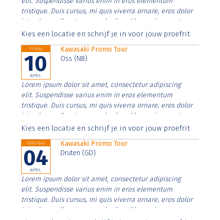
elit. Suspendisse varius enim in eros elementum
tristique. Duis cursus, mi quis viverra ornare, eros dolor
interdum nulla, ut commodo diam libero vitae erat.
Aenean faucibus nibh et justo cursus id rutrum lorem
Kies een locatie en schrijf je in voor jouw proefrit
imperdiet. Nunc ut sem vitae risus tristique posuere.
Kawasaki Promo Tour
Friday
10
Oss (NB)
APRIL
Lorem ipsum dolor sit amet, consectetur adipiscing
elit. Suspendisse varius enim in eros elementum
tristique. Duis cursus, mi quis viverra ornare, eros dolor
interdum nulla, ut commodo diam libero vitae erat.
Aenean faucibus nibh et justo cursus id rutrum lorem
Kies een locatie en schrijf je in voor jouw proefrit
imperdiet. Nunc ut sem vitae risus tristique posuere.
Kawasaki Promo Tour
Saturday
04
Druten (GD)
APRIL
Lorem ipsum dolor sit amet, consectetur adipiscing
elit. Suspendisse varius enim in eros elementum
tristique. Duis cursus, mi quis viverra ornare, eros dolor
interdum nulla, ut commodo diam libero vitae erat.