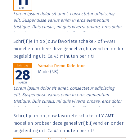
11
APRIL
Lorem ipsum dolor sit amet, consectetur adipiscing
elit. Suspendisse varius enim in eros elementum
tristique. Duis cursus, mi quis viverra ornare, eros dolor
interdum nulla, ut commodo diam libero vitae erat.
Aenean faucibus nibh et justo cursus id rutrum lorem
Schrijf je in op jouw favoriete schakel- of Y-AMT
imperdiet. Nunc ut sem vitae risus tristique posuere.
model en probeer deze geheel vrijblijvend en onder
begeleiding uit. Ca 45 minuten per rit!
Yamaha Demo Ride tour
Saturday
28
Made (NB)
MARCH
Lorem ipsum dolor sit amet, consectetur adipiscing
elit. Suspendisse varius enim in eros elementum
tristique. Duis cursus, mi quis viverra ornare, eros dolor
interdum nulla, ut commodo diam libero vitae erat.
Aenean faucibus nibh et justo cursus id rutrum lorem
Schrijf je in op jouw favoriete schakel of Y-AMT
imperdiet. Nunc ut sem vitae risus tristique posuere.
model en probeer deze geheel vrijblijvend en onder
begeleiding uit. Ca 45 minuten per rit!