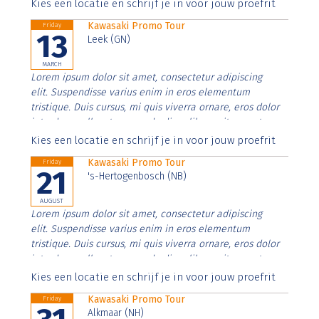
Aenean faucibus nibh et justo cursus id rutrum lorem
Kies een locatie en schrijf je in voor jouw proefrit
imperdiet. Nunc ut sem vitae risus tristique posuere.
Kawasaki Promo Tour
Friday
13
Leek (GN)
MARCH
Lorem ipsum dolor sit amet, consectetur adipiscing
elit. Suspendisse varius enim in eros elementum
tristique. Duis cursus, mi quis viverra ornare, eros dolor
interdum nulla, ut commodo diam libero vitae erat.
Aenean faucibus nibh et justo cursus id rutrum lorem
Kies een locatie en schrijf je in voor jouw proefrit
imperdiet. Nunc ut sem vitae risus tristique posuere.
Kawasaki Promo Tour
Friday
21
's-Hertogenbosch (NB)
AUGUST
Lorem ipsum dolor sit amet, consectetur adipiscing
elit. Suspendisse varius enim in eros elementum
tristique. Duis cursus, mi quis viverra ornare, eros dolor
interdum nulla, ut commodo diam libero vitae erat.
Aenean faucibus nibh et justo cursus id rutrum lorem
Kies een locatie en schrijf je in voor jouw proefrit
imperdiet. Nunc ut sem vitae risus tristique posuere.
Kawasaki Promo Tour
Friday
Alkmaar (NH)