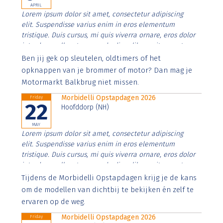
APRIL
Lorem ipsum dolor sit amet, consectetur adipiscing
elit. Suspendisse varius enim in eros elementum
tristique. Duis cursus, mi quis viverra ornare, eros dolor
interdum nulla, ut commodo diam libero vitae erat.
Aenean faucibus nibh et justo cursus id rutrum lorem
Ben jij gek op sleutelen, oldtimers of het
imperdiet. Nunc ut sem vitae risus tristique posuere.
opknappen van je brommer of motor? Dan mag je
Motormarkt Balkbrug niet missen.
Morbidelli Opstapdagen 2026
Friday
22
Hoofddorp (NH)
MAY
Lorem ipsum dolor sit amet, consectetur adipiscing
elit. Suspendisse varius enim in eros elementum
tristique. Duis cursus, mi quis viverra ornare, eros dolor
interdum nulla, ut commodo diam libero vitae erat.
Aenean faucibus nibh et justo cursus id rutrum lorem
Tijdens de Morbidelli Opstapdagen krijg je de kans
imperdiet. Nunc ut sem vitae risus tristique posuere.
om de modellen van dichtbij te bekijken én zelf te
ervaren op de weg.
Morbidelli Opstapdagen 2026
Friday