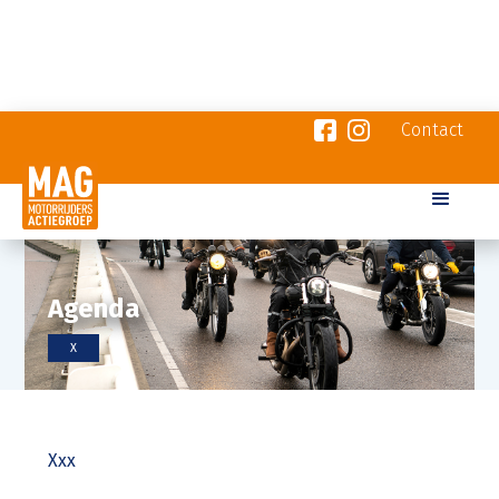
Contact
Agenda
X
Xxx