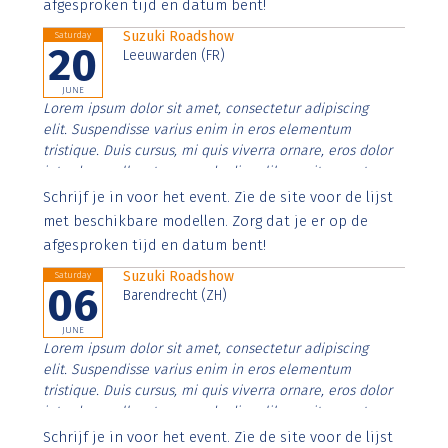
afgesproken tijd en datum bent!
Suzuki Roadshow
Saturday
20
Leeuwarden (FR)
JUNE
Lorem ipsum dolor sit amet, consectetur adipiscing
elit. Suspendisse varius enim in eros elementum
tristique. Duis cursus, mi quis viverra ornare, eros dolor
interdum nulla, ut commodo diam libero vitae erat.
Aenean faucibus nibh et justo cursus id rutrum lorem
Schrijf je in voor het event. Zie de site voor de lijst
imperdiet. Nunc ut sem vitae risus tristique posuere.
met beschikbare modellen. Zorg dat je er op de
afgesproken tijd en datum bent!
Suzuki Roadshow
Saturday
06
Barendrecht (ZH)
JUNE
Lorem ipsum dolor sit amet, consectetur adipiscing
elit. Suspendisse varius enim in eros elementum
tristique. Duis cursus, mi quis viverra ornare, eros dolor
interdum nulla, ut commodo diam libero vitae erat.
Aenean faucibus nibh et justo cursus id rutrum lorem
Schrijf je in voor het event. Zie de site voor de lijst