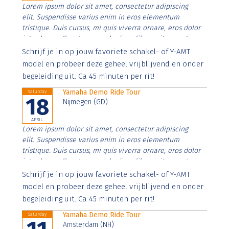
Lorem ipsum dolor sit amet, consectetur adipiscing
elit. Suspendisse varius enim in eros elementum
tristique. Duis cursus, mi quis viverra ornare, eros dolor
interdum nulla, ut commodo diam libero vitae erat.
Aenean faucibus nibh et justo cursus id rutrum lorem
Schrijf je in op jouw favoriete schakel- of Y-AMT
imperdiet. Nunc ut sem vitae risus tristique posuere.
model en probeer deze geheel vrijblijvend en onder
begeleiding uit. Ca 45 minuten per rit!
Yamaha Demo Ride Tour
Saturday
18
Nijmegen (GD)
APRIL
Lorem ipsum dolor sit amet, consectetur adipiscing
elit. Suspendisse varius enim in eros elementum
tristique. Duis cursus, mi quis viverra ornare, eros dolor
interdum nulla, ut commodo diam libero vitae erat.
Aenean faucibus nibh et justo cursus id rutrum lorem
Schrijf je in op jouw favoriete schakel- of Y-AMT
imperdiet. Nunc ut sem vitae risus tristique posuere.
model en probeer deze geheel vrijblijvend en onder
begeleiding uit. Ca 45 minuten per rit!
Yamaha Demo Ride Tour
Saturday
Amsterdam (NH)