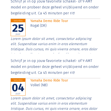
Aenean faucibus nibh et justo cursus id rutrum lorem
Schrijf je in op jouw favoriete schakel- of Y-AMT
imperdiet. Nunc ut sem vitae risus tristique posuere.
model en probeer deze geheel vrijblijvend en onder
begeleiding uit. Ca 45 minuten per rit!
Yamaha Demo Ride Tour
Saturday
25
Rogat (DR)
JULY
Lorem ipsum dolor sit amet, consectetur adipiscing
elit. Suspendisse varius enim in eros elementum
tristique. Duis cursus, mi quis viverra ornare, eros dolor
interdum nulla, ut commodo diam libero vitae erat.
Aenean faucibus nibh et justo cursus id rutrum lorem
Schrijf je in op jouw favoriete schakel- of Y-AMT
imperdiet. Nunc ut sem vitae risus tristique posuere.
model en probeer deze geheel vrijblijvend en onder
begeleiding uit. Ca 45 minuten per rit!
Yamaha Demo Ride Tour
Saturday
04
Volkel (NB)
JULY
Lorem ipsum dolor sit amet, consectetur adipiscing
elit. Suspendisse varius enim in eros elementum
tristique. Duis cursus, mi quis viverra ornare, eros dolor