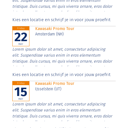
elit. Suspendisse varius enim in eros elementum
tristique. Duis cursus, mi quis viverra ornare, eros dolor
interdum nulla, ut commodo diam libero vitae erat.
Aenean faucibus nibh et justo cursus id rutrum lorem
Kies een locatie en schrijf je in voor jouw proefrit
imperdiet. Nunc ut sem vitae risus tristique posuere.
Kawasaki Promo Tour
Friday
22
Amsterdam (NH)
MAY
Lorem ipsum dolor sit amet, consectetur adipiscing
elit. Suspendisse varius enim in eros elementum
tristique. Duis cursus, mi quis viverra ornare, eros dolor
interdum nulla, ut commodo diam libero vitae erat.
Aenean faucibus nibh et justo cursus id rutrum lorem
Kies een locatie en schrijf je in voor jouw proefrit
imperdiet. Nunc ut sem vitae risus tristique posuere.
Kawasaki Promo Tour
Friday
15
IJsselstein (UT)
MAY
Lorem ipsum dolor sit amet, consectetur adipiscing
elit. Suspendisse varius enim in eros elementum
tristique. Duis cursus, mi quis viverra ornare, eros dolor
interdum nulla, ut commodo diam libero vitae erat.