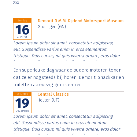
Xxx
Demorit R.M.M. Rijdend Motorsport Museum
Sunday
16
Groningen (GN)
AUGUST
Lorem ipsum dolor sit amet, consectetur adipiscing
elit. Suspendisse varius enim in eros elementum
tristique. Duis cursus, mi quis viverra ornare, eros dolor
interdum nulla, ut commodo diam libero vitae erat.
Aenean faucibus nibh et justo cursus id rutrum lorem
Een superleuke dag waar de oudere motoren tonen
imperdiet. Nunc ut sem vitae risus tristique posuere.
dat ze er nog steeds bij horen. Demorit, Snackkar en
toiletten aanwezig, gratis entree!
Central Classics
Saturday
19
Houten (UT)
DECEMBER
Lorem ipsum dolor sit amet, consectetur adipiscing
elit. Suspendisse varius enim in eros elementum
tristique. Duis cursus, mi quis viverra ornare, eros dolor
interdum nulla, ut commodo diam libero vitae erat.