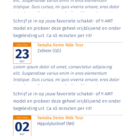
elit. Suspendisse varius enim in eros elementum
tristique. Duis cursus, mi quis viverra ornare, eros dolor
interdum nulla, ut commodo diam libero vitae erat.
Aenean faucibus nibh et justo cursus id rutrum lorem
Schrijf je in op jouw favoriete schakel- of Y-AMT
imperdiet. Nunc ut sem vitae risus tristique posuere.
model en probeer deze geheel vrijblijvend en onder
begeleiding uit. Ca 45 minuten per rit!
Yamaha Demo Ride Tour
Saturday
23
Zelhem (GD)
MAY
Lorem ipsum dolor sit amet, consectetur adipiscing
elit. Suspendisse varius enim in eros elementum
tristique. Duis cursus, mi quis viverra ornare, eros dolor
interdum nulla, ut commodo diam libero vitae erat.
Aenean faucibus nibh et justo cursus id rutrum lorem
Schrijf je in op jouw favoriete schakel- of Y-AMT
imperdiet. Nunc ut sem vitae risus tristique posuere.
model en probeer deze geheel vrijblijvend en onder
begeleiding uit. Ca 45 minuten per rit!
Yamaha Demo Ride Tour
Saturday
02
Hippolytushoef (NH)
MAY