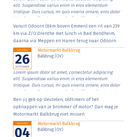
elit. Suspendisse varius enim in eros elementum
tristique. Duis cursus, mi quis viverra ornare, eros dolor
interdum nulla, ut commodo diam libero vitae erat.
Aenean faucibus nibh et justo cursus id rutrum lorem
Vanuit Odoorn (8km boven Emmen) een rit van 239
imperdiet. Nunc ut sem vitae risus tristique posuere.
km via Z/O Drenthe met lunch in Bad Bendheim,
daarna via Meppen en Haren terug naar Odoorn.
Motormarkt Balkbrug
Saturday
26
Balkbrug (OV)
SEPTEMBER
Lorem ipsum dolor sit amet, consectetur adipiscing
elit. Suspendisse varius enim in eros elementum
tristique. Duis cursus, mi quis viverra ornare, eros dolor
interdum nulla, ut commodo diam libero vitae erat.
Aenean faucibus nibh et justo cursus id rutrum lorem
Ben jij gek op sleutelen, oldtimers of het
imperdiet. Nunc ut sem vitae risus tristique posuere.
opknappen van je brommer of motor? Dan mag je
Motormarkt Balkbrug niet missen.
Motormarkt Balkbrug
Saturday
04
Balkbrug (OV)