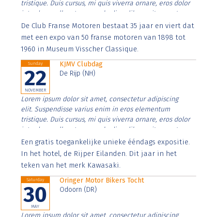
tristique. Duis cursus, mi quis viverra ornare, eros dolor
interdum nulla, ut commodo diam libero vitae erat.
Aenean faucibus nibh et justo cursus id rutrum lorem
De Club Franse Motoren bestaat 35 jaar en viert dat
imperdiet. Nunc ut sem vitae risus tristique posuere.
met een expo van 50 franse motoren van 1898 tot
1960 in Museum Visscher Classique.
KJMV Clubdag
Sunday
22
De Rijp (NH)
NOVEMBER
Lorem ipsum dolor sit amet, consectetur adipiscing
elit. Suspendisse varius enim in eros elementum
tristique. Duis cursus, mi quis viverra ornare, eros dolor
interdum nulla, ut commodo diam libero vitae erat.
Aenean faucibus nibh et justo cursus id rutrum lorem
Een gratis toegankelijke unieke ééndags expositie.
imperdiet. Nunc ut sem vitae risus tristique posuere.
In het hotel, de Rijper Eilanden. Dit jaar in het
teken van het merk Kawasaki.
Oringer Motor Bikers Tocht
Saturday
30
Odoorn (DR)
MAY
Lorem ipsum dolor sit amet, consectetur adipiscing