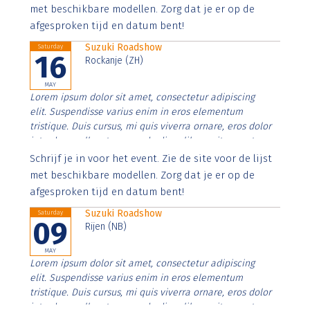
imperdiet. Nunc ut sem vitae risus tristique posuere.
met beschikbare modellen. Zorg dat je er op de
afgesproken tijd en datum bent!
Suzuki Roadshow
Saturday
16
Rockanje (ZH)
MAY
Lorem ipsum dolor sit amet, consectetur adipiscing
elit. Suspendisse varius enim in eros elementum
tristique. Duis cursus, mi quis viverra ornare, eros dolor
interdum nulla, ut commodo diam libero vitae erat.
Aenean faucibus nibh et justo cursus id rutrum lorem
Schrijf je in voor het event. Zie de site voor de lijst
imperdiet. Nunc ut sem vitae risus tristique posuere.
met beschikbare modellen. Zorg dat je er op de
afgesproken tijd en datum bent!
Suzuki Roadshow
Saturday
09
Rijen (NB)
MAY
Lorem ipsum dolor sit amet, consectetur adipiscing
elit. Suspendisse varius enim in eros elementum
tristique. Duis cursus, mi quis viverra ornare, eros dolor
interdum nulla, ut commodo diam libero vitae erat.