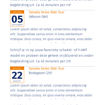
begeleiding uit. Ca 45 minuten per rit!
Yamaha Demo Ride Tour
Saturday
05
Uithoorn (NH)
SEPTEMBER
Lorem ipsum dolor sit amet, consectetur adipiscing
elit. Suspendisse varius enim in eros elementum
tristique. Duis cursus, mi quis viverra ornare, eros dolor
interdum nulla, ut commodo diam libero vitae erat.
Aenean faucibus nibh et justo cursus id rutrum lorem
Schrijf je in op jouw favoriete schakel- of Y-AMT
imperdiet. Nunc ut sem vitae risus tristique posuere.
model en probeer deze geheel vrijblijvend en onder
begeleiding uit. Ca 45 minuten per rit!
Yamaha Demo Ride Tour
Saturday
22
Bodegaven (ZH)
AUGUST
Lorem ipsum dolor sit amet, consectetur adipiscing
elit. Suspendisse varius enim in eros elementum
tristique. Duis cursus, mi quis viverra ornare, eros dolor
interdum nulla, ut commodo diam libero vitae erat.