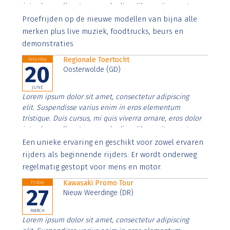
interdum nulla, ut commodo diam libero vitae erat.
Aenean faucibus nibh et justo cursus id rutrum lorem
Proefrijden op de nieuwe modellen van bijna alle
imperdiet. Nunc ut sem vitae risus tristique posuere.
merken plus live muziek, foodtrucks, beurs en
demonstraties
Regionale Toertocht
Saturday
20
Oosterwolde (GD)
JUNE
Lorem ipsum dolor sit amet, consectetur adipiscing
elit. Suspendisse varius enim in eros elementum
tristique. Duis cursus, mi quis viverra ornare, eros dolor
interdum nulla, ut commodo diam libero vitae erat.
Aenean faucibus nibh et justo cursus id rutrum lorem
Een unieke ervaring en geschikt voor zowel ervaren
imperdiet. Nunc ut sem vitae risus tristique posuere.
rijders als beginnende rijders. Er wordt onderweg
regelmatig gestopt voor mens en motor.
Kawasaki Promo Tour
Friday
27
Nieuw Weerdinge (DR)
MARCH
Lorem ipsum dolor sit amet, consectetur adipiscing