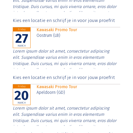
elit. Suspendisse varius enim in eros elementum
tristique. Duis cursus, mi quis viverra ornare, eros dolor
interdum nulla, ut commodo diam libero vitae erat.
Aenean faucibus nibh et justo cursus id rutrum lorem
Kies een locatie en schrijf je in voor jouw proefrit
imperdiet. Nunc ut sem vitae risus tristique posuere.
Kawasaki Promo Tour
Friday
27
Oostrum (LB)
MARCH
Lorem ipsum dolor sit amet, consectetur adipiscing
elit. Suspendisse varius enim in eros elementum
tristique. Duis cursus, mi quis viverra ornare, eros dolor
interdum nulla, ut commodo diam libero vitae erat.
Aenean faucibus nibh et justo cursus id rutrum lorem
Kies een locatie en schrijf je in voor jouw proefrit
imperdiet. Nunc ut sem vitae risus tristique posuere.
Kawasaki Promo Tour
Friday
20
Apeldoorn (GD)
MARCH
Lorem ipsum dolor sit amet, consectetur adipiscing
elit. Suspendisse varius enim in eros elementum
tristique. Duis cursus, mi quis viverra ornare, eros dolor
interdum nulla, ut commodo diam libero vitae erat.