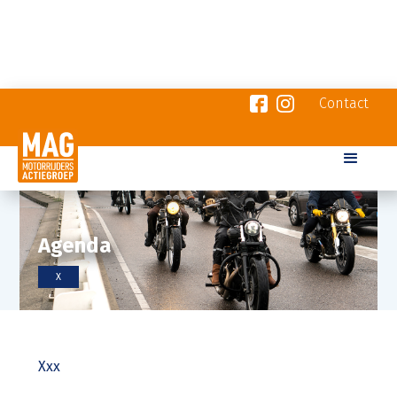
Contact
Agenda
X
Xxx