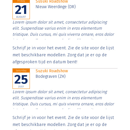
Susuki Roadshow
Friday
21
NIeuw Weerdinge (DR)
AUGUST
Lorem ipsum dolor sit amet, consectetur adipiscing
elit. Suspendisse varius enim in eros elementum
tristique. Duis cursus, mi quis viverra ornare, eros dolor
interdum nulla, ut commodo diam libero vitae erat.
Aenean faucibus nibh et justo cursus id rutrum lorem
Schrijf je in voor het event. Zie de site voor de lijst
imperdiet. Nunc ut sem vitae risus tristique posuere.
met beschikbare modellen. Zorg dat je er op de
afgesproken tijd en datum bent!
Suzuki Roadshow
Saturday
25
Bodegraven (ZH)
JULY
Lorem ipsum dolor sit amet, consectetur adipiscing
elit. Suspendisse varius enim in eros elementum
tristique. Duis cursus, mi quis viverra ornare, eros dolor
interdum nulla, ut commodo diam libero vitae erat.
Aenean faucibus nibh et justo cursus id rutrum lorem
Schrijf je in voor het event. Zie de site voor de lijst
imperdiet. Nunc ut sem vitae risus tristique posuere.
met beschikbare modellen. Zorg dat je er op de