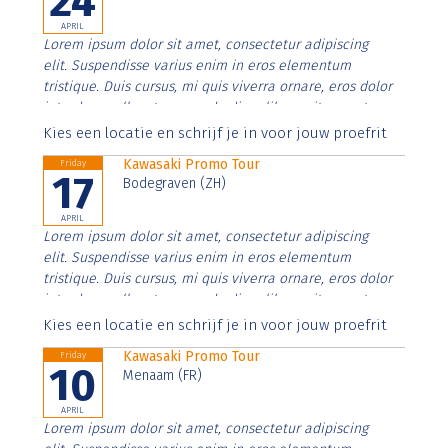
24
APRIL
Lorem ipsum dolor sit amet, consectetur adipiscing
elit. Suspendisse varius enim in eros elementum
tristique. Duis cursus, mi quis viverra ornare, eros dolor
interdum nulla, ut commodo diam libero vitae erat.
Aenean faucibus nibh et justo cursus id rutrum lorem
Kies een locatie en schrijf je in voor jouw proefrit
imperdiet. Nunc ut sem vitae risus tristique posuere.
Kawasaki Promo Tour
Friday
17
Bodegraven (ZH)
APRIL
Lorem ipsum dolor sit amet, consectetur adipiscing
elit. Suspendisse varius enim in eros elementum
tristique. Duis cursus, mi quis viverra ornare, eros dolor
interdum nulla, ut commodo diam libero vitae erat.
Aenean faucibus nibh et justo cursus id rutrum lorem
Kies een locatie en schrijf je in voor jouw proefrit
imperdiet. Nunc ut sem vitae risus tristique posuere.
Kawasaki Promo Tour
Friday
10
Menaam (FR)
APRIL
Lorem ipsum dolor sit amet, consectetur adipiscing