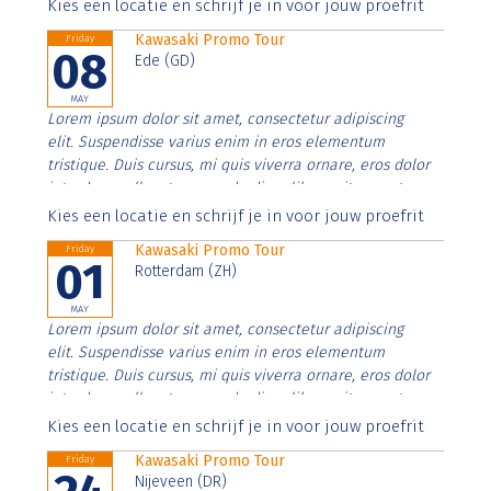
Aenean faucibus nibh et justo cursus id rutrum lorem
Kies een locatie en schrijf je in voor jouw proefrit
imperdiet. Nunc ut sem vitae risus tristique posuere.
Kawasaki Promo Tour
Friday
08
Ede (GD)
MAY
Lorem ipsum dolor sit amet, consectetur adipiscing
elit. Suspendisse varius enim in eros elementum
tristique. Duis cursus, mi quis viverra ornare, eros dolor
interdum nulla, ut commodo diam libero vitae erat.
Aenean faucibus nibh et justo cursus id rutrum lorem
Kies een locatie en schrijf je in voor jouw proefrit
imperdiet. Nunc ut sem vitae risus tristique posuere.
Kawasaki Promo Tour
Friday
01
Rotterdam (ZH)
MAY
Lorem ipsum dolor sit amet, consectetur adipiscing
elit. Suspendisse varius enim in eros elementum
tristique. Duis cursus, mi quis viverra ornare, eros dolor
interdum nulla, ut commodo diam libero vitae erat.
Aenean faucibus nibh et justo cursus id rutrum lorem
Kies een locatie en schrijf je in voor jouw proefrit
imperdiet. Nunc ut sem vitae risus tristique posuere.
Kawasaki Promo Tour
Friday
Nijeveen (DR)