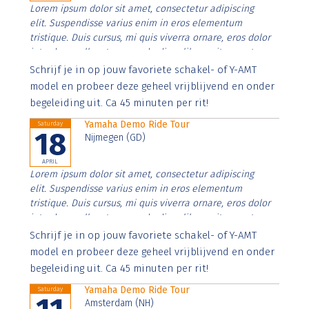
Lorem ipsum dolor sit amet, consectetur adipiscing
elit. Suspendisse varius enim in eros elementum
tristique. Duis cursus, mi quis viverra ornare, eros dolor
interdum nulla, ut commodo diam libero vitae erat.
Aenean faucibus nibh et justo cursus id rutrum lorem
Schrijf je in op jouw favoriete schakel- of Y-AMT
imperdiet. Nunc ut sem vitae risus tristique posuere.
model en probeer deze geheel vrijblijvend en onder
begeleiding uit. Ca 45 minuten per rit!
Yamaha Demo Ride Tour
Saturday
18
Nijmegen (GD)
APRIL
Lorem ipsum dolor sit amet, consectetur adipiscing
elit. Suspendisse varius enim in eros elementum
tristique. Duis cursus, mi quis viverra ornare, eros dolor
interdum nulla, ut commodo diam libero vitae erat.
Aenean faucibus nibh et justo cursus id rutrum lorem
Schrijf je in op jouw favoriete schakel- of Y-AMT
imperdiet. Nunc ut sem vitae risus tristique posuere.
model en probeer deze geheel vrijblijvend en onder
begeleiding uit. Ca 45 minuten per rit!
Yamaha Demo Ride Tour
Saturday
Amsterdam (NH)