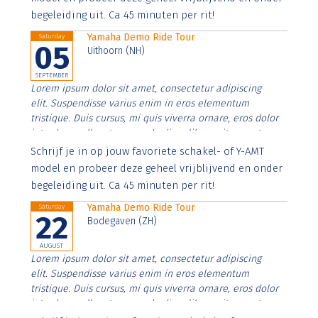
begeleiding uit. Ca 45 minuten per rit!
Yamaha Demo Ride Tour
Saturday
05
Uithoorn (NH)
SEPTEMBER
Lorem ipsum dolor sit amet, consectetur adipiscing
elit. Suspendisse varius enim in eros elementum
tristique. Duis cursus, mi quis viverra ornare, eros dolor
interdum nulla, ut commodo diam libero vitae erat.
Aenean faucibus nibh et justo cursus id rutrum lorem
Schrijf je in op jouw favoriete schakel- of Y-AMT
imperdiet. Nunc ut sem vitae risus tristique posuere.
model en probeer deze geheel vrijblijvend en onder
begeleiding uit. Ca 45 minuten per rit!
Yamaha Demo Ride Tour
Saturday
22
Bodegaven (ZH)
AUGUST
Lorem ipsum dolor sit amet, consectetur adipiscing
elit. Suspendisse varius enim in eros elementum
tristique. Duis cursus, mi quis viverra ornare, eros dolor
interdum nulla, ut commodo diam libero vitae erat.