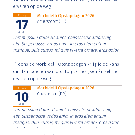
ervaren op de weg.
Morbidelli Opstapdagen 2026
Friday
17
Amersfoort (UT)
APRIL
Lorem ipsum dolor sit amet, consectetur adipiscing
elit. Suspendisse varius enim in eros elementum
tristique. Duis cursus, mi quis viverra ornare, eros dolor
interdum nulla, ut commodo diam libero vitae erat.
Aenean faucibus nibh et justo cursus id rutrum lorem
Tijdens de Morbidelli Opstapdagen krijg je de kans
imperdiet. Nunc ut sem vitae risus tristique posuere.
om de modellen van dichtbij te bekijken én zelf te
ervaren op de weg
Morbidelli Opstapdagen 2026
Friday
10
Coevorden (DR)
APRIL
Lorem ipsum dolor sit amet, consectetur adipiscing
elit. Suspendisse varius enim in eros elementum
tristique. Duis cursus, mi quis viverra ornare, eros dolor
interdum nulla, ut commodo diam libero vitae erat.