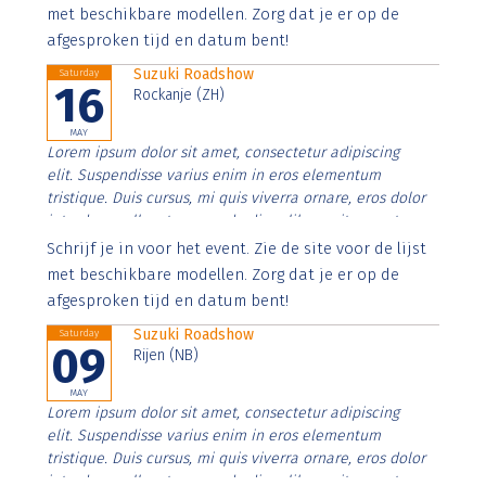
imperdiet. Nunc ut sem vitae risus tristique posuere.
met beschikbare modellen. Zorg dat je er op de
afgesproken tijd en datum bent!
Suzuki Roadshow
Saturday
16
Rockanje (ZH)
MAY
Lorem ipsum dolor sit amet, consectetur adipiscing
elit. Suspendisse varius enim in eros elementum
tristique. Duis cursus, mi quis viverra ornare, eros dolor
interdum nulla, ut commodo diam libero vitae erat.
Aenean faucibus nibh et justo cursus id rutrum lorem
Schrijf je in voor het event. Zie de site voor de lijst
imperdiet. Nunc ut sem vitae risus tristique posuere.
met beschikbare modellen. Zorg dat je er op de
afgesproken tijd en datum bent!
Suzuki Roadshow
Saturday
09
Rijen (NB)
MAY
Lorem ipsum dolor sit amet, consectetur adipiscing
elit. Suspendisse varius enim in eros elementum
tristique. Duis cursus, mi quis viverra ornare, eros dolor
interdum nulla, ut commodo diam libero vitae erat.