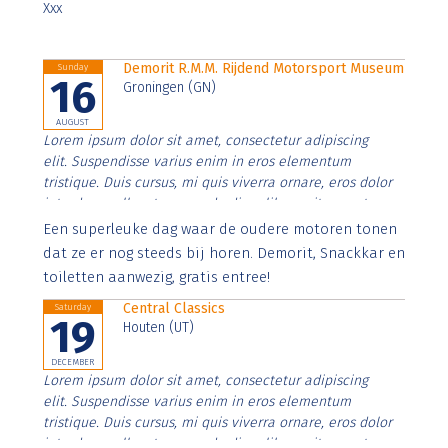
Xxx
Demorit R.M.M. Rijdend Motorsport Museum
Sunday
16
Groningen (GN)
AUGUST
Lorem ipsum dolor sit amet, consectetur adipiscing
elit. Suspendisse varius enim in eros elementum
tristique. Duis cursus, mi quis viverra ornare, eros dolor
interdum nulla, ut commodo diam libero vitae erat.
Aenean faucibus nibh et justo cursus id rutrum lorem
Een superleuke dag waar de oudere motoren tonen
imperdiet. Nunc ut sem vitae risus tristique posuere.
dat ze er nog steeds bij horen. Demorit, Snackkar en
toiletten aanwezig, gratis entree!
Central Classics
Saturday
19
Houten (UT)
DECEMBER
Lorem ipsum dolor sit amet, consectetur adipiscing
elit. Suspendisse varius enim in eros elementum
tristique. Duis cursus, mi quis viverra ornare, eros dolor
interdum nulla, ut commodo diam libero vitae erat.