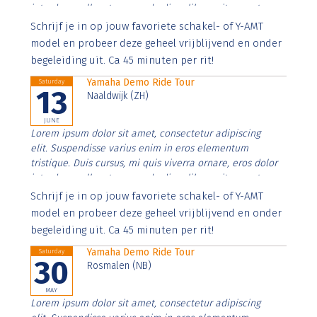
interdum nulla, ut commodo diam libero vitae erat.
Aenean faucibus nibh et justo cursus id rutrum lorem
Schrijf je in op jouw favoriete schakel- of Y-AMT
imperdiet. Nunc ut sem vitae risus tristique posuere.
model en probeer deze geheel vrijblijvend en onder
begeleiding uit. Ca 45 minuten per rit!
Yamaha Demo Ride Tour
Saturday
13
Naaldwijk (ZH)
JUNE
Lorem ipsum dolor sit amet, consectetur adipiscing
elit. Suspendisse varius enim in eros elementum
tristique. Duis cursus, mi quis viverra ornare, eros dolor
interdum nulla, ut commodo diam libero vitae erat.
Aenean faucibus nibh et justo cursus id rutrum lorem
Schrijf je in op jouw favoriete schakel- of Y-AMT
imperdiet. Nunc ut sem vitae risus tristique posuere.
model en probeer deze geheel vrijblijvend en onder
begeleiding uit. Ca 45 minuten per rit!
Yamaha Demo Ride Tour
Saturday
30
Rosmalen (NB)
MAY
Lorem ipsum dolor sit amet, consectetur adipiscing