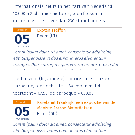
Aenean faucibus nibh et justo cursus id rutrum lorem
Internationale beurs in het hart van Nederland.
imperdiet. Nunc ut sem vitae risus tristique posuere.
10.000 m2 oldtimer motoren, bromfietsen en
onderdelen met meer dan 230 standhouders
Exoten Treffen
Saturday
05
Doorn (UT)
SEPTEMBER
Lorem ipsum dolor sit amet, consectetur adipiscing
elit. Suspendisse varius enim in eros elementum
tristique. Duis cursus, mi quis viverra ornare, eros dolor
interdum nulla, ut commodo diam libero vitae erat.
Aenean faucibus nibh et justo cursus id rutrum lorem
Treffen voor (bijzondere) motoren, met muziek,
imperdiet. Nunc ut sem vitae risus tristique posuere.
barbeque, toertocht etc..... Meedoen met de
toertocht = €7,50, de barbeque = €30,00....
Parels uit Frankrijk, een expositie van de
Thursday
05
Mooiste Franse Motorfietsen
Buren (GD)
NOVEMBER
Lorem ipsum dolor sit amet, consectetur adipiscing
elit. Suspendisse varius enim in eros elementum