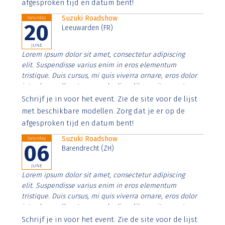
afgesproken tijd en datum bent!
Suzuki Roadshow
Saturday
20
Leeuwarden (FR)
JUNE
Lorem ipsum dolor sit amet, consectetur adipiscing
elit. Suspendisse varius enim in eros elementum
tristique. Duis cursus, mi quis viverra ornare, eros dolor
interdum nulla, ut commodo diam libero vitae erat.
Aenean faucibus nibh et justo cursus id rutrum lorem
Schrijf je in voor het event. Zie de site voor de lijst
imperdiet. Nunc ut sem vitae risus tristique posuere.
met beschikbare modellen. Zorg dat je er op de
afgesproken tijd en datum bent!
Suzuki Roadshow
Saturday
06
Barendrecht (ZH)
JUNE
Lorem ipsum dolor sit amet, consectetur adipiscing
elit. Suspendisse varius enim in eros elementum
tristique. Duis cursus, mi quis viverra ornare, eros dolor
interdum nulla, ut commodo diam libero vitae erat.
Aenean faucibus nibh et justo cursus id rutrum lorem
Schrijf je in voor het event. Zie de site voor de lijst