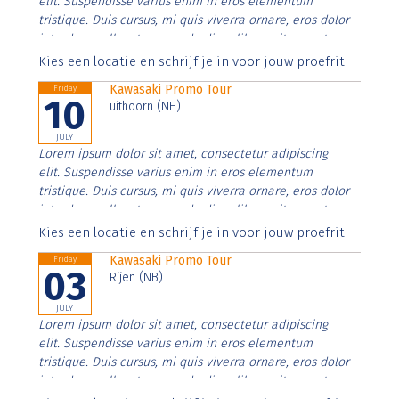
elit. Suspendisse varius enim in eros elementum
tristique. Duis cursus, mi quis viverra ornare, eros dolor
interdum nulla, ut commodo diam libero vitae erat.
Aenean faucibus nibh et justo cursus id rutrum lorem
Kies een locatie en schrijf je in voor jouw proefrit
imperdiet. Nunc ut sem vitae risus tristique posuere.
Kawasaki Promo Tour
Friday
10
uithoorn (NH)
JULY
Lorem ipsum dolor sit amet, consectetur adipiscing
elit. Suspendisse varius enim in eros elementum
tristique. Duis cursus, mi quis viverra ornare, eros dolor
interdum nulla, ut commodo diam libero vitae erat.
Aenean faucibus nibh et justo cursus id rutrum lorem
Kies een locatie en schrijf je in voor jouw proefrit
imperdiet. Nunc ut sem vitae risus tristique posuere.
Kawasaki Promo Tour
Friday
03
Rijen (NB)
JULY
Lorem ipsum dolor sit amet, consectetur adipiscing
elit. Suspendisse varius enim in eros elementum
tristique. Duis cursus, mi quis viverra ornare, eros dolor
interdum nulla, ut commodo diam libero vitae erat.