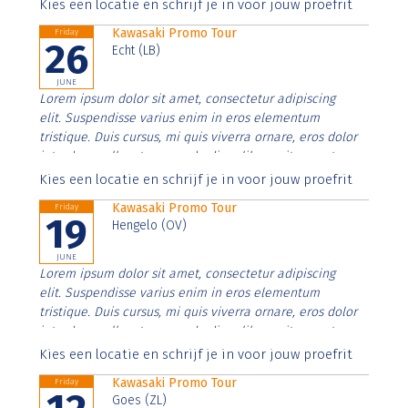
Aenean faucibus nibh et justo cursus id rutrum lorem
Kies een locatie en schrijf je in voor jouw proefrit
imperdiet. Nunc ut sem vitae risus tristique posuere.
Kawasaki Promo Tour
Friday
26
Echt (LB)
JUNE
Lorem ipsum dolor sit amet, consectetur adipiscing
elit. Suspendisse varius enim in eros elementum
tristique. Duis cursus, mi quis viverra ornare, eros dolor
interdum nulla, ut commodo diam libero vitae erat.
Aenean faucibus nibh et justo cursus id rutrum lorem
Kies een locatie en schrijf je in voor jouw proefrit
imperdiet. Nunc ut sem vitae risus tristique posuere.
Kawasaki Promo Tour
Friday
19
Hengelo (OV)
JUNE
Lorem ipsum dolor sit amet, consectetur adipiscing
elit. Suspendisse varius enim in eros elementum
tristique. Duis cursus, mi quis viverra ornare, eros dolor
interdum nulla, ut commodo diam libero vitae erat.
Aenean faucibus nibh et justo cursus id rutrum lorem
Kies een locatie en schrijf je in voor jouw proefrit
imperdiet. Nunc ut sem vitae risus tristique posuere.
Kawasaki Promo Tour
Friday
Goes (ZL)