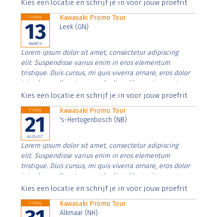
Aenean faucibus nibh et justo cursus id rutrum lorem
Kies een locatie en schrijf je in voor jouw proefrit
imperdiet. Nunc ut sem vitae risus tristique posuere.
Kawasaki Promo Tour
Friday
13
Leek (GN)
MARCH
Lorem ipsum dolor sit amet, consectetur adipiscing
elit. Suspendisse varius enim in eros elementum
tristique. Duis cursus, mi quis viverra ornare, eros dolor
interdum nulla, ut commodo diam libero vitae erat.
Aenean faucibus nibh et justo cursus id rutrum lorem
Kies een locatie en schrijf je in voor jouw proefrit
imperdiet. Nunc ut sem vitae risus tristique posuere.
Kawasaki Promo Tour
Friday
21
's-Hertogenbosch (NB)
AUGUST
Lorem ipsum dolor sit amet, consectetur adipiscing
elit. Suspendisse varius enim in eros elementum
tristique. Duis cursus, mi quis viverra ornare, eros dolor
interdum nulla, ut commodo diam libero vitae erat.
Aenean faucibus nibh et justo cursus id rutrum lorem
Kies een locatie en schrijf je in voor jouw proefrit
imperdiet. Nunc ut sem vitae risus tristique posuere.
Kawasaki Promo Tour
Friday
Alkmaar (NH)