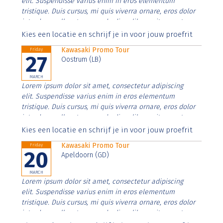
elit. Suspendisse varius enim in eros elementum
tristique. Duis cursus, mi quis viverra ornare, eros dolor
interdum nulla, ut commodo diam libero vitae erat.
Aenean faucibus nibh et justo cursus id rutrum lorem
Kies een locatie en schrijf je in voor jouw proefrit
imperdiet. Nunc ut sem vitae risus tristique posuere.
Kawasaki Promo Tour
Friday
27
Oostrum (LB)
MARCH
Lorem ipsum dolor sit amet, consectetur adipiscing
elit. Suspendisse varius enim in eros elementum
tristique. Duis cursus, mi quis viverra ornare, eros dolor
interdum nulla, ut commodo diam libero vitae erat.
Aenean faucibus nibh et justo cursus id rutrum lorem
Kies een locatie en schrijf je in voor jouw proefrit
imperdiet. Nunc ut sem vitae risus tristique posuere.
Kawasaki Promo Tour
Friday
20
Apeldoorn (GD)
MARCH
Lorem ipsum dolor sit amet, consectetur adipiscing
elit. Suspendisse varius enim in eros elementum
tristique. Duis cursus, mi quis viverra ornare, eros dolor
interdum nulla, ut commodo diam libero vitae erat.