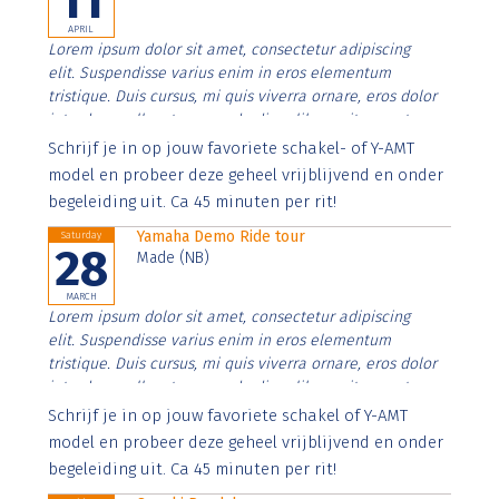
11
APRIL
Lorem ipsum dolor sit amet, consectetur adipiscing
elit. Suspendisse varius enim in eros elementum
tristique. Duis cursus, mi quis viverra ornare, eros dolor
interdum nulla, ut commodo diam libero vitae erat.
Aenean faucibus nibh et justo cursus id rutrum lorem
Schrijf je in op jouw favoriete schakel- of Y-AMT
imperdiet. Nunc ut sem vitae risus tristique posuere.
model en probeer deze geheel vrijblijvend en onder
begeleiding uit. Ca 45 minuten per rit!
Yamaha Demo Ride tour
Saturday
28
Made (NB)
MARCH
Lorem ipsum dolor sit amet, consectetur adipiscing
elit. Suspendisse varius enim in eros elementum
tristique. Duis cursus, mi quis viverra ornare, eros dolor
interdum nulla, ut commodo diam libero vitae erat.
Aenean faucibus nibh et justo cursus id rutrum lorem
Schrijf je in op jouw favoriete schakel of Y-AMT
imperdiet. Nunc ut sem vitae risus tristique posuere.
model en probeer deze geheel vrijblijvend en onder
begeleiding uit. Ca 45 minuten per rit!