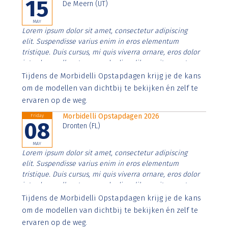
15
De Meern (UT)
MAY
Lorem ipsum dolor sit amet, consectetur adipiscing
elit. Suspendisse varius enim in eros elementum
tristique. Duis cursus, mi quis viverra ornare, eros dolor
interdum nulla, ut commodo diam libero vitae erat.
Aenean faucibus nibh et justo cursus id rutrum lorem
Tijdens de Morbidelli Opstapdagen krijg je de kans
imperdiet. Nunc ut sem vitae risus tristique posuere.
om de modellen van dichtbij te bekijken én zelf te
ervaren op de weg.
Morbidelli Opstapdagen 2026
Friday
08
Dronten (FL)
MAY
Lorem ipsum dolor sit amet, consectetur adipiscing
elit. Suspendisse varius enim in eros elementum
tristique. Duis cursus, mi quis viverra ornare, eros dolor
interdum nulla, ut commodo diam libero vitae erat.
Aenean faucibus nibh et justo cursus id rutrum lorem
Tijdens de Morbidelli Opstapdagen krijg je de kans
imperdiet. Nunc ut sem vitae risus tristique posuere.
om de modellen van dichtbij te bekijken én zelf te
ervaren op de weg.