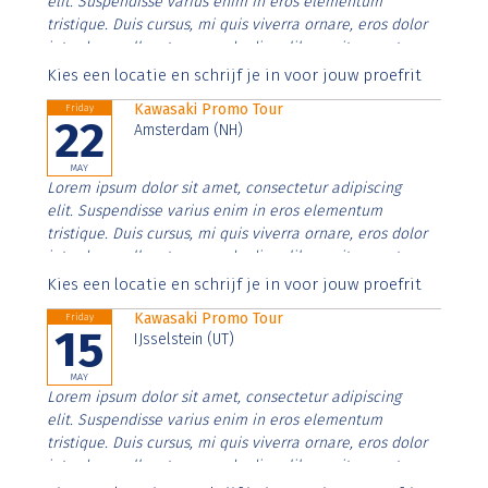
elit. Suspendisse varius enim in eros elementum
tristique. Duis cursus, mi quis viverra ornare, eros dolor
interdum nulla, ut commodo diam libero vitae erat.
Aenean faucibus nibh et justo cursus id rutrum lorem
Kies een locatie en schrijf je in voor jouw proefrit
imperdiet. Nunc ut sem vitae risus tristique posuere.
Kawasaki Promo Tour
Friday
22
Amsterdam (NH)
MAY
Lorem ipsum dolor sit amet, consectetur adipiscing
elit. Suspendisse varius enim in eros elementum
tristique. Duis cursus, mi quis viverra ornare, eros dolor
interdum nulla, ut commodo diam libero vitae erat.
Aenean faucibus nibh et justo cursus id rutrum lorem
Kies een locatie en schrijf je in voor jouw proefrit
imperdiet. Nunc ut sem vitae risus tristique posuere.
Kawasaki Promo Tour
Friday
15
IJsselstein (UT)
MAY
Lorem ipsum dolor sit amet, consectetur adipiscing
elit. Suspendisse varius enim in eros elementum
tristique. Duis cursus, mi quis viverra ornare, eros dolor
interdum nulla, ut commodo diam libero vitae erat.