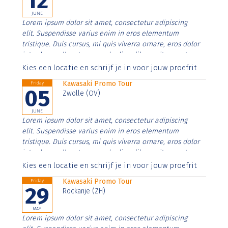
12
JUNE
Lorem ipsum dolor sit amet, consectetur adipiscing
elit. Suspendisse varius enim in eros elementum
tristique. Duis cursus, mi quis viverra ornare, eros dolor
interdum nulla, ut commodo diam libero vitae erat.
Aenean faucibus nibh et justo cursus id rutrum lorem
Kies een locatie en schrijf je in voor jouw proefrit
imperdiet. Nunc ut sem vitae risus tristique posuere.
Kawasaki Promo Tour
Friday
05
Zwolle (OV)
JUNE
Lorem ipsum dolor sit amet, consectetur adipiscing
elit. Suspendisse varius enim in eros elementum
tristique. Duis cursus, mi quis viverra ornare, eros dolor
interdum nulla, ut commodo diam libero vitae erat.
Aenean faucibus nibh et justo cursus id rutrum lorem
Kies een locatie en schrijf je in voor jouw proefrit
imperdiet. Nunc ut sem vitae risus tristique posuere.
Kawasaki Promo Tour
Friday
29
Rockanje (ZH)
MAY
Lorem ipsum dolor sit amet, consectetur adipiscing