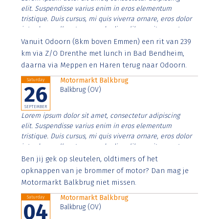
elit. Suspendisse varius enim in eros elementum
tristique. Duis cursus, mi quis viverra ornare, eros dolor
interdum nulla, ut commodo diam libero vitae erat.
Aenean faucibus nibh et justo cursus id rutrum lorem
Vanuit Odoorn (8km boven Emmen) een rit van 239
imperdiet. Nunc ut sem vitae risus tristique posuere.
km via Z/O Drenthe met lunch in Bad Bendheim,
daarna via Meppen en Haren terug naar Odoorn.
Motormarkt Balkbrug
Saturday
26
Balkbrug (OV)
SEPTEMBER
Lorem ipsum dolor sit amet, consectetur adipiscing
elit. Suspendisse varius enim in eros elementum
tristique. Duis cursus, mi quis viverra ornare, eros dolor
interdum nulla, ut commodo diam libero vitae erat.
Aenean faucibus nibh et justo cursus id rutrum lorem
Ben jij gek op sleutelen, oldtimers of het
imperdiet. Nunc ut sem vitae risus tristique posuere.
opknappen van je brommer of motor? Dan mag je
Motormarkt Balkbrug niet missen.
Motormarkt Balkbrug
Saturday
04
Balkbrug (OV)