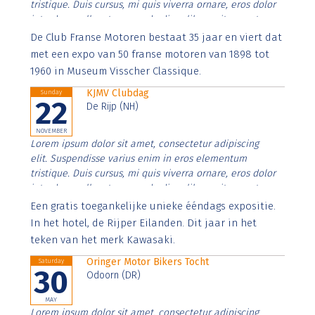
tristique. Duis cursus, mi quis viverra ornare, eros dolor
interdum nulla, ut commodo diam libero vitae erat.
Aenean faucibus nibh et justo cursus id rutrum lorem
De Club Franse Motoren bestaat 35 jaar en viert dat
imperdiet. Nunc ut sem vitae risus tristique posuere.
met een expo van 50 franse motoren van 1898 tot
1960 in Museum Visscher Classique.
KJMV Clubdag
Sunday
22
De Rijp (NH)
NOVEMBER
Lorem ipsum dolor sit amet, consectetur adipiscing
elit. Suspendisse varius enim in eros elementum
tristique. Duis cursus, mi quis viverra ornare, eros dolor
interdum nulla, ut commodo diam libero vitae erat.
Aenean faucibus nibh et justo cursus id rutrum lorem
Een gratis toegankelijke unieke ééndags expositie.
imperdiet. Nunc ut sem vitae risus tristique posuere.
In het hotel, de Rijper Eilanden. Dit jaar in het
teken van het merk Kawasaki.
Oringer Motor Bikers Tocht
Saturday
30
Odoorn (DR)
MAY
Lorem ipsum dolor sit amet, consectetur adipiscing