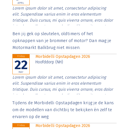
APRIL
Lorem ipsum dolor sit amet, consectetur adipiscing
elit. Suspendisse varius enim in eros elementum
tristique. Duis cursus, mi quis viverra ornare, eros dolor
interdum nulla, ut commodo diam libero vitae erat.
Aenean faucibus nibh et justo cursus id rutrum lorem
Ben jij gek op sleutelen, oldtimers of het
imperdiet. Nunc ut sem vitae risus tristique posuere.
opknappen van je brommer of motor? Dan mag je
Motormarkt Balkbrug niet missen.
Morbidelli Opstapdagen 2026
Friday
22
Hoofddorp (NH)
MAY
Lorem ipsum dolor sit amet, consectetur adipiscing
elit. Suspendisse varius enim in eros elementum
tristique. Duis cursus, mi quis viverra ornare, eros dolor
interdum nulla, ut commodo diam libero vitae erat.
Aenean faucibus nibh et justo cursus id rutrum lorem
Tijdens de Morbidelli Opstapdagen krijg je de kans
imperdiet. Nunc ut sem vitae risus tristique posuere.
om de modellen van dichtbij te bekijken én zelf te
ervaren op de weg.
Morbidelli Opstapdagen 2026
Friday