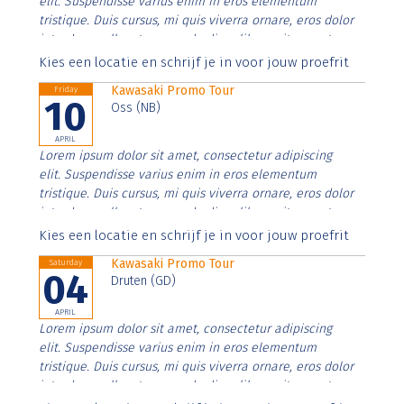
elit. Suspendisse varius enim in eros elementum
tristique. Duis cursus, mi quis viverra ornare, eros dolor
interdum nulla, ut commodo diam libero vitae erat.
Aenean faucibus nibh et justo cursus id rutrum lorem
Kies een locatie en schrijf je in voor jouw proefrit
imperdiet. Nunc ut sem vitae risus tristique posuere.
Kawasaki Promo Tour
Friday
10
Oss (NB)
APRIL
Lorem ipsum dolor sit amet, consectetur adipiscing
elit. Suspendisse varius enim in eros elementum
tristique. Duis cursus, mi quis viverra ornare, eros dolor
interdum nulla, ut commodo diam libero vitae erat.
Aenean faucibus nibh et justo cursus id rutrum lorem
Kies een locatie en schrijf je in voor jouw proefrit
imperdiet. Nunc ut sem vitae risus tristique posuere.
Kawasaki Promo Tour
Saturday
04
Druten (GD)
APRIL
Lorem ipsum dolor sit amet, consectetur adipiscing
elit. Suspendisse varius enim in eros elementum
tristique. Duis cursus, mi quis viverra ornare, eros dolor
interdum nulla, ut commodo diam libero vitae erat.