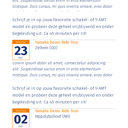
elit. Suspendisse varius enim in eros elementum
tristique. Duis cursus, mi quis viverra ornare, eros dolor
interdum nulla, ut commodo diam libero vitae erat.
Aenean faucibus nibh et justo cursus id rutrum lorem
Schrijf je in op jouw favoriete schakel- of Y-AMT
imperdiet. Nunc ut sem vitae risus tristique posuere.
model en probeer deze geheel vrijblijvend en onder
begeleiding uit. Ca 45 minuten per rit!
Yamaha Demo Ride Tour
Saturday
23
Zelhem (GD)
MAY
Lorem ipsum dolor sit amet, consectetur adipiscing
elit. Suspendisse varius enim in eros elementum
tristique. Duis cursus, mi quis viverra ornare, eros dolor
interdum nulla, ut commodo diam libero vitae erat.
Aenean faucibus nibh et justo cursus id rutrum lorem
Schrijf je in op jouw favoriete schakel- of Y-AMT
imperdiet. Nunc ut sem vitae risus tristique posuere.
model en probeer deze geheel vrijblijvend en onder
begeleiding uit. Ca 45 minuten per rit!
Yamaha Demo Ride Tour
Saturday
02
Hippolytushoef (NH)
MAY