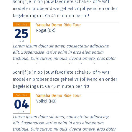
Aenean faucibus nibh et justo cursus id rutrum lorem
Schrijf je in op jouw favoriete schakel- of Y-AMT
imperdiet. Nunc ut sem vitae risus tristique posuere.
model en probeer deze geheel vrijblijvend en onder
begeleiding uit. Ca 45 minuten per rit!
Yamaha Demo Ride Tour
Saturday
25
Rogat (DR)
JULY
Lorem ipsum dolor sit amet, consectetur adipiscing
elit. Suspendisse varius enim in eros elementum
tristique. Duis cursus, mi quis viverra ornare, eros dolor
interdum nulla, ut commodo diam libero vitae erat.
Aenean faucibus nibh et justo cursus id rutrum lorem
Schrijf je in op jouw favoriete schakel- of Y-AMT
imperdiet. Nunc ut sem vitae risus tristique posuere.
model en probeer deze geheel vrijblijvend en onder
begeleiding uit. Ca 45 minuten per rit!
Yamaha Demo Ride Tour
Saturday
04
Volkel (NB)
JULY
Lorem ipsum dolor sit amet, consectetur adipiscing
elit. Suspendisse varius enim in eros elementum
tristique. Duis cursus, mi quis viverra ornare, eros dolor