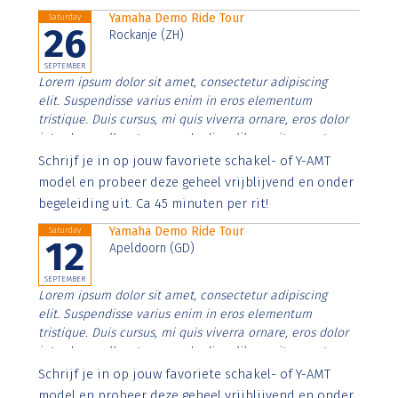
Yamaha Demo Ride Tour
Saturday
26
Rockanje (ZH)
SEPTEMBER
Lorem ipsum dolor sit amet, consectetur adipiscing
elit. Suspendisse varius enim in eros elementum
tristique. Duis cursus, mi quis viverra ornare, eros dolor
interdum nulla, ut commodo diam libero vitae erat.
Aenean faucibus nibh et justo cursus id rutrum lorem
Schrijf je in op jouw favoriete schakel- of Y-AMT
imperdiet. Nunc ut sem vitae risus tristique posuere.
model en probeer deze geheel vrijblijvend en onder
begeleiding uit. Ca 45 minuten per rit!
Yamaha Demo Ride Tour
Saturday
12
Apeldoorn (GD)
SEPTEMBER
Lorem ipsum dolor sit amet, consectetur adipiscing
elit. Suspendisse varius enim in eros elementum
tristique. Duis cursus, mi quis viverra ornare, eros dolor
interdum nulla, ut commodo diam libero vitae erat.
Aenean faucibus nibh et justo cursus id rutrum lorem
Schrijf je in op jouw favoriete schakel- of Y-AMT
imperdiet. Nunc ut sem vitae risus tristique posuere.
model en probeer deze geheel vrijblijvend en onder