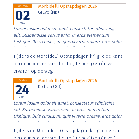
Morbidelli Opstapdagen 2026
Saturday
02
Grave (NB)
MAY
Lorem ipsum dolor sit amet, consectetur adipiscing
elit. Suspendisse varius enim in eros elementum
tristique. Duis cursus, mi quis viverra ornare, eros dolor
interdum nulla, ut commodo diam libero vitae erat.
Aenean faucibus nibh et justo cursus id rutrum lorem
Tijdens de Morbidelli Opstapdagen krijg je de kans
imperdiet. Nunc ut sem vitae risus tristique posuere.
om de modellen van dichtbij te bekijken én zelf te
ervaren op de weg.
Morbidelli Opstapdagen 2026
Friday
24
Kolham (GR)
APRIL
Lorem ipsum dolor sit amet, consectetur adipiscing
elit. Suspendisse varius enim in eros elementum
tristique. Duis cursus, mi quis viverra ornare, eros dolor
interdum nulla, ut commodo diam libero vitae erat.
Aenean faucibus nibh et justo cursus id rutrum lorem
Tijdens de Morbidelli Opstapdagen krijg je de kans
imperdiet. Nunc ut sem vitae risus tristique posuere.
om de modellen van dichtbij te bekijken én zelf te