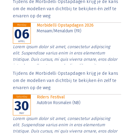
Aenean faucibus nibh et justo cursus id rutrum lorem
Tijdens de Morbidelli Opstapdagen krijg je de kans
imperdiet. Nunc ut sem vitae risus tristique posuere.
om de modellen van dichtbij te bekijken én zelf te
ervaren op de weg
Morbidelli Opstapdagen 2026
Monday
06
Menaam/Menaldum (FR)
APRIL
Lorem ipsum dolor sit amet, consectetur adipiscing
elit. Suspendisse varius enim in eros elementum
tristique. Duis cursus, mi quis viverra ornare, eros dolor
interdum nulla, ut commodo diam libero vitae erat.
Aenean faucibus nibh et justo cursus id rutrum lorem
Tijdens de Morbidelli Opstapdagen krijg je de kans
imperdiet. Nunc ut sem vitae risus tristique posuere.
om de modellen van dichtbij te bekijken én zelf te
ervaren op de weg.
Riders Festival
Saturday
30
Autotron Rosmalen (NB)
MAY
Lorem ipsum dolor sit amet, consectetur adipiscing
elit. Suspendisse varius enim in eros elementum
tristique. Duis cursus, mi quis viverra ornare, eros dolor