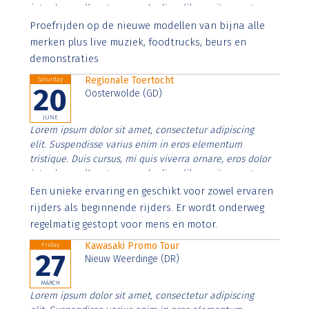
interdum nulla, ut commodo diam libero vitae erat.
Aenean faucibus nibh et justo cursus id rutrum lorem
Proefrijden op de nieuwe modellen van bijna alle
imperdiet. Nunc ut sem vitae risus tristique posuere.
merken plus live muziek, foodtrucks, beurs en
demonstraties
Regionale Toertocht
Saturday
20
Oosterwolde (GD)
JUNE
Lorem ipsum dolor sit amet, consectetur adipiscing
elit. Suspendisse varius enim in eros elementum
tristique. Duis cursus, mi quis viverra ornare, eros dolor
interdum nulla, ut commodo diam libero vitae erat.
Aenean faucibus nibh et justo cursus id rutrum lorem
Een unieke ervaring en geschikt voor zowel ervaren
imperdiet. Nunc ut sem vitae risus tristique posuere.
rijders als beginnende rijders. Er wordt onderweg
regelmatig gestopt voor mens en motor.
Kawasaki Promo Tour
Friday
27
Nieuw Weerdinge (DR)
MARCH
Lorem ipsum dolor sit amet, consectetur adipiscing