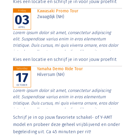
Aenean faucibus nibh et justo cursus id rutrum lorem
Kies een locatie en schrijf je in voor jouw proefrit
imperdiet. Nunc ut sem vitae risus tristique posuere.
Kawasaki Promo Tour
Friday
03
Zwaagdijk (NH)
APRIL
Lorem ipsum dolor sit amet, consectetur adipiscing
elit. Suspendisse varius enim in eros elementum
tristique. Duis cursus, mi quis viverra ornare, eros dolor
interdum nulla, ut commodo diam libero vitae erat.
Aenean faucibus nibh et justo cursus id rutrum lorem
Kies een locatie en schrijf je in voor jouw proefrit
imperdiet. Nunc ut sem vitae risus tristique posuere.
Yamaha Demo Ride Tour
Saturday
17
Hilversum (NH)
OCTOBER
Lorem ipsum dolor sit amet, consectetur adipiscing
elit. Suspendisse varius enim in eros elementum
tristique. Duis cursus, mi quis viverra ornare, eros dolor
interdum nulla, ut commodo diam libero vitae erat.
Aenean faucibus nibh et justo cursus id rutrum lorem
Schrijf je in op jouw favoriete schakel- of Y-AMT
imperdiet. Nunc ut sem vitae risus tristique posuere.
model en probeer deze geheel vrijblijvend en onder
begeleiding uit. Ca 45 minuten per rit!