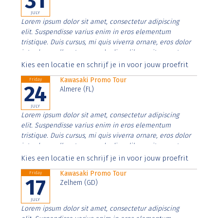
31
JULY
Lorem ipsum dolor sit amet, consectetur adipiscing
elit. Suspendisse varius enim in eros elementum
tristique. Duis cursus, mi quis viverra ornare, eros dolor
interdum nulla, ut commodo diam libero vitae erat.
Aenean faucibus nibh et justo cursus id rutrum lorem
Kies een locatie en schrijf je in voor jouw proefrit
imperdiet. Nunc ut sem vitae risus tristique posuere.
Kawasaki Promo Tour
Friday
24
Almere (FL)
JULY
Lorem ipsum dolor sit amet, consectetur adipiscing
elit. Suspendisse varius enim in eros elementum
tristique. Duis cursus, mi quis viverra ornare, eros dolor
interdum nulla, ut commodo diam libero vitae erat.
Aenean faucibus nibh et justo cursus id rutrum lorem
Kies een locatie en schrijf je in voor jouw proefrit
imperdiet. Nunc ut sem vitae risus tristique posuere.
Kawasaki Promo Tour
Friday
17
Zelhem (GD)
JULY
Lorem ipsum dolor sit amet, consectetur adipiscing