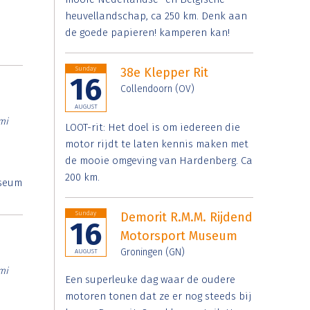
heuvellandschap, ca 250 km. Denk aan
de goede papieren! kamperen kan!
Sunday
38e Klepper Rit
16
Collendoorn (OV)
AUGUST
mi
LOOT-rit: Het doel is om iedereen die
motor rijdt te laten kennis maken met
de mooie omgeving van Hardenberg. Ca
200 km.
useum
Sunday
Demorit R.M.M. Rijdend
16
Motorsport Museum
Groningen (GN)
AUGUST
mi
Een superleuke dag waar de oudere
motoren tonen dat ze er nog steeds bij