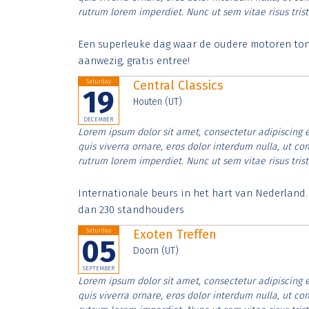
rutrum lorem imperdiet. Nunc ut sem vitae risus tris
Een superleuke dag waar de oudere motoren tonen
aanwezig, gratis entree!
Saturday
Central Classics
19
Houten (UT)
DECEMBER
Lorem ipsum dolor sit amet, consectetur adipiscing e
quis viverra ornare, eros dolor interdum nulla, ut c
rutrum lorem imperdiet. Nunc ut sem vitae risus tris
Internationale beurs in het hart van Nederland
dan 230 standhouders
Saturday
Exoten Treffen
05
Doorn (UT)
SEPTEMBER
Lorem ipsum dolor sit amet, consectetur adipiscing e
quis viverra ornare, eros dolor interdum nulla, ut c