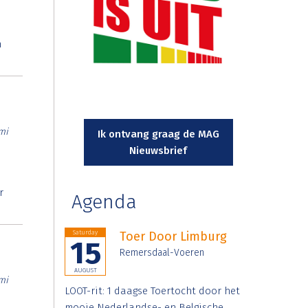
n
mi
Ik ontvang graag de MAG
Nieuwsbrief
r
Agenda
Saturday
Toer Door Limburg
15
Remersdaal-Voeren
AUGUST
mi
LOOT-rit: 1 daagse Toertocht door het
mooie Nederlandse- en Belgische