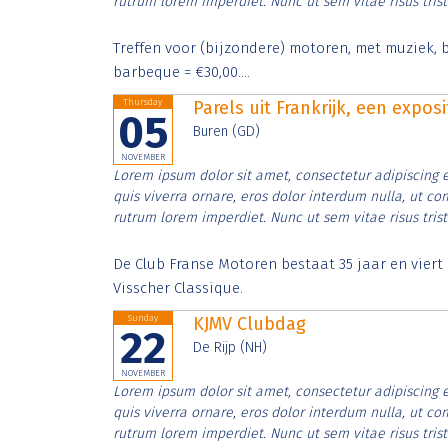
rutrum lorem imperdiet. Nunc ut sem vitae risus tris
Treffen voor (bijzondere) motoren, met muziek, b
barbeque = €30,00....
Thursday
Parels uit Frankrijk, een expos
05
Buren (GD)
NOVEMBER
Lorem ipsum dolor sit amet, consectetur adipiscing e
quis viverra ornare, eros dolor interdum nulla, ut c
rutrum lorem imperdiet. Nunc ut sem vitae risus tris
De Club Franse Motoren bestaat 35 jaar en vier
Visscher Classique.
Sunday
KJMV Clubdag
22
De Rijp (NH)
NOVEMBER
Lorem ipsum dolor sit amet, consectetur adipiscing e
quis viverra ornare, eros dolor interdum nulla, ut c
rutrum lorem imperdiet. Nunc ut sem vitae risus tris