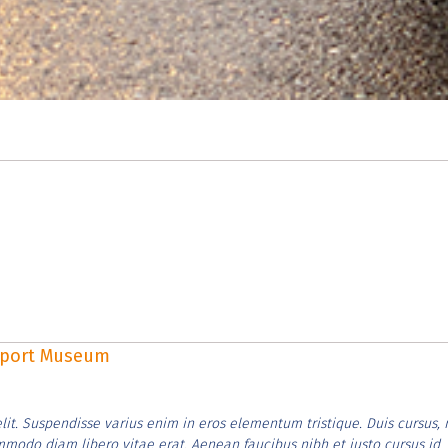
rsport Museum
lit. Suspendisse varius enim in eros elementum tristique. Duis cursus, 
ommodo diam libero vitae erat. Aenean faucibus nibh et justo cursus id