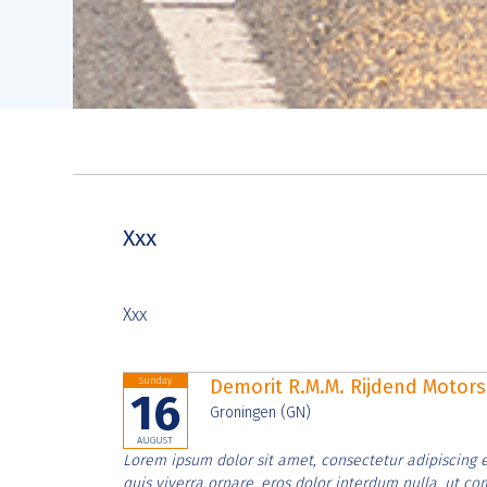
Xxx
Xxx
Sunday
Demorit R.M.M. Rijdend Moto
16
Groningen (GN)
AUGUST
Lorem ipsum dolor sit amet, consectetur adipiscing e
quis viverra ornare, eros dolor interdum nulla, ut c