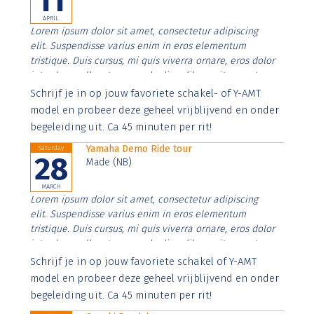
11
APRIL
Lorem ipsum dolor sit amet, consectetur adipiscing
elit. Suspendisse varius enim in eros elementum
tristique. Duis cursus, mi quis viverra ornare, eros dolor
interdum nulla, ut commodo diam libero vitae erat.
Aenean faucibus nibh et justo cursus id rutrum lorem
Schrijf je in op jouw favoriete schakel- of Y-AMT
imperdiet. Nunc ut sem vitae risus tristique posuere.
model en probeer deze geheel vrijblijvend en onder
begeleiding uit. Ca 45 minuten per rit!
Yamaha Demo Ride tour
Saturday
28
Made (NB)
MARCH
Lorem ipsum dolor sit amet, consectetur adipiscing
elit. Suspendisse varius enim in eros elementum
tristique. Duis cursus, mi quis viverra ornare, eros dolor
interdum nulla, ut commodo diam libero vitae erat.
Aenean faucibus nibh et justo cursus id rutrum lorem
Schrijf je in op jouw favoriete schakel of Y-AMT
imperdiet. Nunc ut sem vitae risus tristique posuere.
model en probeer deze geheel vrijblijvend en onder
begeleiding uit. Ca 45 minuten per rit!