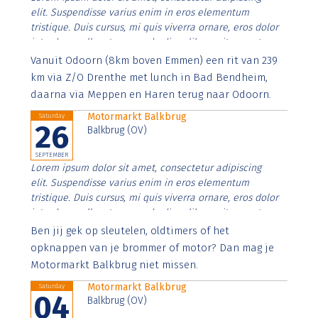
elit. Suspendisse varius enim in eros elementum
tristique. Duis cursus, mi quis viverra ornare, eros dolor
interdum nulla, ut commodo diam libero vitae erat.
Aenean faucibus nibh et justo cursus id rutrum lorem
Vanuit Odoorn (8km boven Emmen) een rit van 239
imperdiet. Nunc ut sem vitae risus tristique posuere.
km via Z/O Drenthe met lunch in Bad Bendheim,
daarna via Meppen en Haren terug naar Odoorn.
Motormarkt Balkbrug
Saturday
26
Balkbrug (OV)
SEPTEMBER
Lorem ipsum dolor sit amet, consectetur adipiscing
elit. Suspendisse varius enim in eros elementum
tristique. Duis cursus, mi quis viverra ornare, eros dolor
interdum nulla, ut commodo diam libero vitae erat.
Aenean faucibus nibh et justo cursus id rutrum lorem
Ben jij gek op sleutelen, oldtimers of het
imperdiet. Nunc ut sem vitae risus tristique posuere.
opknappen van je brommer of motor? Dan mag je
Motormarkt Balkbrug niet missen.
Motormarkt Balkbrug
Saturday
04
Balkbrug (OV)