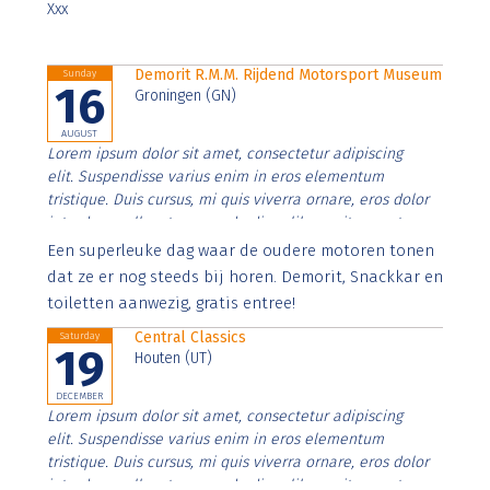
Xxx
Demorit R.M.M. Rijdend Motorsport Museum
Sunday
16
Groningen (GN)
AUGUST
Lorem ipsum dolor sit amet, consectetur adipiscing
elit. Suspendisse varius enim in eros elementum
tristique. Duis cursus, mi quis viverra ornare, eros dolor
interdum nulla, ut commodo diam libero vitae erat.
Aenean faucibus nibh et justo cursus id rutrum lorem
Een superleuke dag waar de oudere motoren tonen
imperdiet. Nunc ut sem vitae risus tristique posuere.
dat ze er nog steeds bij horen. Demorit, Snackkar en
toiletten aanwezig, gratis entree!
Central Classics
Saturday
19
Houten (UT)
DECEMBER
Lorem ipsum dolor sit amet, consectetur adipiscing
elit. Suspendisse varius enim in eros elementum
tristique. Duis cursus, mi quis viverra ornare, eros dolor
interdum nulla, ut commodo diam libero vitae erat.