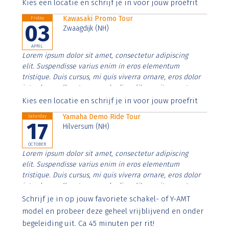
Aenean faucibus nibh et justo cursus id rutrum lorem
Kies een locatie en schrijf je in voor jouw proefrit
imperdiet. Nunc ut sem vitae risus tristique posuere.
Kawasaki Promo Tour
Friday
03
Zwaagdijk (NH)
APRIL
Lorem ipsum dolor sit amet, consectetur adipiscing
elit. Suspendisse varius enim in eros elementum
tristique. Duis cursus, mi quis viverra ornare, eros dolor
interdum nulla, ut commodo diam libero vitae erat.
Aenean faucibus nibh et justo cursus id rutrum lorem
Kies een locatie en schrijf je in voor jouw proefrit
imperdiet. Nunc ut sem vitae risus tristique posuere.
Yamaha Demo Ride Tour
Saturday
17
Hilversum (NH)
OCTOBER
Lorem ipsum dolor sit amet, consectetur adipiscing
elit. Suspendisse varius enim in eros elementum
tristique. Duis cursus, mi quis viverra ornare, eros dolor
interdum nulla, ut commodo diam libero vitae erat.
Aenean faucibus nibh et justo cursus id rutrum lorem
Schrijf je in op jouw favoriete schakel- of Y-AMT
imperdiet. Nunc ut sem vitae risus tristique posuere.
model en probeer deze geheel vrijblijvend en onder
begeleiding uit. Ca 45 minuten per rit!