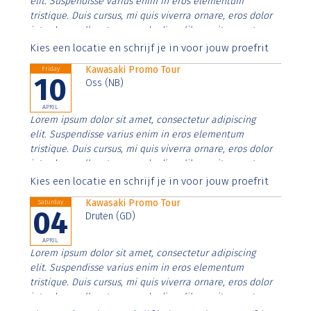
elit. Suspendisse varius enim in eros elementum
tristique. Duis cursus, mi quis viverra ornare, eros dolor
interdum nulla, ut commodo diam libero vitae erat.
Aenean faucibus nibh et justo cursus id rutrum lorem
Kies een locatie en schrijf je in voor jouw proefrit
imperdiet. Nunc ut sem vitae risus tristique posuere.
Kawasaki Promo Tour
Friday
10
Oss (NB)
APRIL
Lorem ipsum dolor sit amet, consectetur adipiscing
elit. Suspendisse varius enim in eros elementum
tristique. Duis cursus, mi quis viverra ornare, eros dolor
interdum nulla, ut commodo diam libero vitae erat.
Aenean faucibus nibh et justo cursus id rutrum lorem
Kies een locatie en schrijf je in voor jouw proefrit
imperdiet. Nunc ut sem vitae risus tristique posuere.
Kawasaki Promo Tour
Saturday
04
Druten (GD)
APRIL
Lorem ipsum dolor sit amet, consectetur adipiscing
elit. Suspendisse varius enim in eros elementum
tristique. Duis cursus, mi quis viverra ornare, eros dolor
interdum nulla, ut commodo diam libero vitae erat.