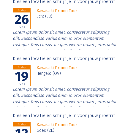
Aenean faucibus nibh et justo cursus id rutrum lorem
Kies een locatie en schrijf je in voor jouw proefrit
imperdiet. Nunc ut sem vitae risus tristique posuere.
Kawasaki Promo Tour
Friday
26
Echt (LB)
JUNE
Lorem ipsum dolor sit amet, consectetur adipiscing
elit. Suspendisse varius enim in eros elementum
tristique. Duis cursus, mi quis viverra ornare, eros dolor
interdum nulla, ut commodo diam libero vitae erat.
Aenean faucibus nibh et justo cursus id rutrum lorem
Kies een locatie en schrijf je in voor jouw proefrit
imperdiet. Nunc ut sem vitae risus tristique posuere.
Kawasaki Promo Tour
Friday
19
Hengelo (OV)
JUNE
Lorem ipsum dolor sit amet, consectetur adipiscing
elit. Suspendisse varius enim in eros elementum
tristique. Duis cursus, mi quis viverra ornare, eros dolor
interdum nulla, ut commodo diam libero vitae erat.
Aenean faucibus nibh et justo cursus id rutrum lorem
Kies een locatie en schrijf je in voor jouw proefrit
imperdiet. Nunc ut sem vitae risus tristique posuere.
Kawasaki Promo Tour
Friday
Goes (ZL)