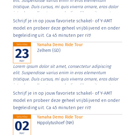
elit. Suspendisse varius enim in eros elementum
tristique. Duis cursus, mi quis viverra ornare, eros dolor
interdum nulla, ut commodo diam libero vitae erat.
Aenean faucibus nibh et justo cursus id rutrum lorem
Schrijf je in op jouw favoriete schakel- of Y-AMT
imperdiet. Nunc ut sem vitae risus tristique posuere.
model en probeer deze geheel vrijblijvend en onder
begeleiding uit. Ca 45 minuten per rit!
Yamaha Demo Ride Tour
Saturday
23
Zelhem (GD)
MAY
Lorem ipsum dolor sit amet, consectetur adipiscing
elit. Suspendisse varius enim in eros elementum
tristique. Duis cursus, mi quis viverra ornare, eros dolor
interdum nulla, ut commodo diam libero vitae erat.
Aenean faucibus nibh et justo cursus id rutrum lorem
Schrijf je in op jouw favoriete schakel- of Y-AMT
imperdiet. Nunc ut sem vitae risus tristique posuere.
model en probeer deze geheel vrijblijvend en onder
begeleiding uit. Ca 45 minuten per rit!
Yamaha Demo Ride Tour
Saturday
02
Hippolytushoef (NH)
MAY