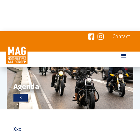
Contact
Agenda
X
Xxx