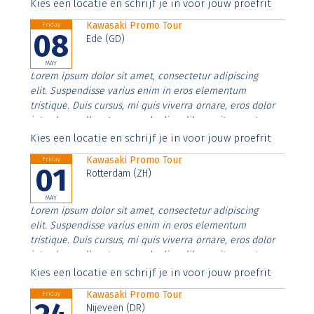
Aenean faucibus nibh et justo cursus id rutrum lorem
Kies een locatie en schrijf je in voor jouw proefrit
imperdiet. Nunc ut sem vitae risus tristique posuere.
Kawasaki Promo Tour
Friday
08
Ede (GD)
MAY
Lorem ipsum dolor sit amet, consectetur adipiscing
elit. Suspendisse varius enim in eros elementum
tristique. Duis cursus, mi quis viverra ornare, eros dolor
interdum nulla, ut commodo diam libero vitae erat.
Aenean faucibus nibh et justo cursus id rutrum lorem
Kies een locatie en schrijf je in voor jouw proefrit
imperdiet. Nunc ut sem vitae risus tristique posuere.
Kawasaki Promo Tour
Friday
01
Rotterdam (ZH)
MAY
Lorem ipsum dolor sit amet, consectetur adipiscing
elit. Suspendisse varius enim in eros elementum
tristique. Duis cursus, mi quis viverra ornare, eros dolor
interdum nulla, ut commodo diam libero vitae erat.
Aenean faucibus nibh et justo cursus id rutrum lorem
Kies een locatie en schrijf je in voor jouw proefrit
imperdiet. Nunc ut sem vitae risus tristique posuere.
Kawasaki Promo Tour
Friday
Nijeveen (DR)