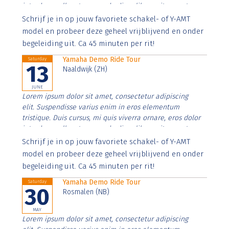
interdum nulla, ut commodo diam libero vitae erat.
Aenean faucibus nibh et justo cursus id rutrum lorem
Schrijf je in op jouw favoriete schakel- of Y-AMT
imperdiet. Nunc ut sem vitae risus tristique posuere.
model en probeer deze geheel vrijblijvend en onder
begeleiding uit. Ca 45 minuten per rit!
Yamaha Demo Ride Tour
Saturday
13
Naaldwijk (ZH)
JUNE
Lorem ipsum dolor sit amet, consectetur adipiscing
elit. Suspendisse varius enim in eros elementum
tristique. Duis cursus, mi quis viverra ornare, eros dolor
interdum nulla, ut commodo diam libero vitae erat.
Aenean faucibus nibh et justo cursus id rutrum lorem
Schrijf je in op jouw favoriete schakel- of Y-AMT
imperdiet. Nunc ut sem vitae risus tristique posuere.
model en probeer deze geheel vrijblijvend en onder
begeleiding uit. Ca 45 minuten per rit!
Yamaha Demo Ride Tour
Saturday
30
Rosmalen (NB)
MAY
Lorem ipsum dolor sit amet, consectetur adipiscing