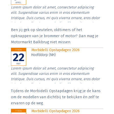
APRIL
Lorem ipsum dolor sit amet, consectetur adipiscing
elit. Suspendisse varius enim in eros elementum
tristique. Duis cursus, mi quis viverra ornare, eros dolor
interdum nulla, ut commodo diam libero vitae erat.
Aenean faucibus nibh et justo cursus id rutrum lorem
Ben jij gek op sleutelen, oldtimers of het
imperdiet. Nunc ut sem vitae risus tristique posuere.
opknappen van je brommer of motor? Dan mag je
Motormarkt Balkbrug niet missen.
Morbidelli Opstapdagen 2026
Friday
22
Hoofddorp (NH)
MAY
Lorem ipsum dolor sit amet, consectetur adipiscing
elit. Suspendisse varius enim in eros elementum
tristique. Duis cursus, mi quis viverra ornare, eros dolor
interdum nulla, ut commodo diam libero vitae erat.
Aenean faucibus nibh et justo cursus id rutrum lorem
Tijdens de Morbidelli Opstapdagen krijg je de kans
imperdiet. Nunc ut sem vitae risus tristique posuere.
om de modellen van dichtbij te bekijken én zelf te
ervaren op de weg.
Morbidelli Opstapdagen 2026
Friday