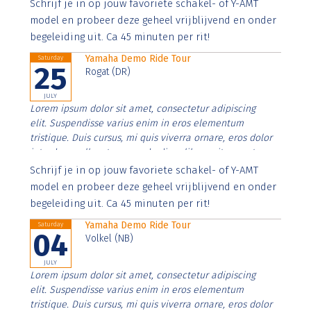
Aenean faucibus nibh et justo cursus id rutrum lorem
Schrijf je in op jouw favoriete schakel- of Y-AMT
imperdiet. Nunc ut sem vitae risus tristique posuere.
model en probeer deze geheel vrijblijvend en onder
begeleiding uit. Ca 45 minuten per rit!
Yamaha Demo Ride Tour
Saturday
25
Rogat (DR)
JULY
Lorem ipsum dolor sit amet, consectetur adipiscing
elit. Suspendisse varius enim in eros elementum
tristique. Duis cursus, mi quis viverra ornare, eros dolor
interdum nulla, ut commodo diam libero vitae erat.
Aenean faucibus nibh et justo cursus id rutrum lorem
Schrijf je in op jouw favoriete schakel- of Y-AMT
imperdiet. Nunc ut sem vitae risus tristique posuere.
model en probeer deze geheel vrijblijvend en onder
begeleiding uit. Ca 45 minuten per rit!
Yamaha Demo Ride Tour
Saturday
04
Volkel (NB)
JULY
Lorem ipsum dolor sit amet, consectetur adipiscing
elit. Suspendisse varius enim in eros elementum
tristique. Duis cursus, mi quis viverra ornare, eros dolor