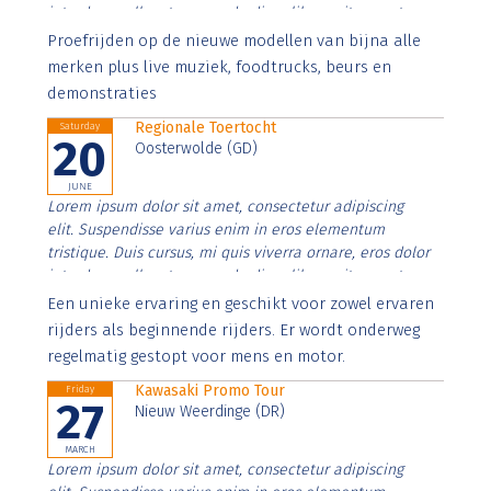
interdum nulla, ut commodo diam libero vitae erat.
Aenean faucibus nibh et justo cursus id rutrum lorem
Proefrijden op de nieuwe modellen van bijna alle
imperdiet. Nunc ut sem vitae risus tristique posuere.
merken plus live muziek, foodtrucks, beurs en
demonstraties
Regionale Toertocht
Saturday
20
Oosterwolde (GD)
JUNE
Lorem ipsum dolor sit amet, consectetur adipiscing
elit. Suspendisse varius enim in eros elementum
tristique. Duis cursus, mi quis viverra ornare, eros dolor
interdum nulla, ut commodo diam libero vitae erat.
Aenean faucibus nibh et justo cursus id rutrum lorem
Een unieke ervaring en geschikt voor zowel ervaren
imperdiet. Nunc ut sem vitae risus tristique posuere.
rijders als beginnende rijders. Er wordt onderweg
regelmatig gestopt voor mens en motor.
Kawasaki Promo Tour
Friday
27
Nieuw Weerdinge (DR)
MARCH
Lorem ipsum dolor sit amet, consectetur adipiscing