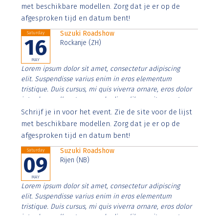
imperdiet. Nunc ut sem vitae risus tristique posuere.
met beschikbare modellen. Zorg dat je er op de
afgesproken tijd en datum bent!
Suzuki Roadshow
Saturday
16
Rockanje (ZH)
MAY
Lorem ipsum dolor sit amet, consectetur adipiscing
elit. Suspendisse varius enim in eros elementum
tristique. Duis cursus, mi quis viverra ornare, eros dolor
interdum nulla, ut commodo diam libero vitae erat.
Aenean faucibus nibh et justo cursus id rutrum lorem
Schrijf je in voor het event. Zie de site voor de lijst
imperdiet. Nunc ut sem vitae risus tristique posuere.
met beschikbare modellen. Zorg dat je er op de
afgesproken tijd en datum bent!
Suzuki Roadshow
Saturday
09
Rijen (NB)
MAY
Lorem ipsum dolor sit amet, consectetur adipiscing
elit. Suspendisse varius enim in eros elementum
tristique. Duis cursus, mi quis viverra ornare, eros dolor
interdum nulla, ut commodo diam libero vitae erat.