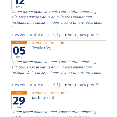
12
JUNE
Lorem ipsum dolor sit amet, consectetur adipiscing
elit. Suspendisse varius enim in eros elementum
tristique. Duis cursus, mi quis viverra ornare, eros dolor
interdum nulla, ut commodo diam libero vitae erat.
Aenean faucibus nibh et justo cursus id rutrum lorem
Kies een locatie en schrijf je in voor jouw proefrit
imperdiet. Nunc ut sem vitae risus tristique posuere.
Kawasaki Promo Tour
Friday
05
Zwolle (OV)
JUNE
Lorem ipsum dolor sit amet, consectetur adipiscing
elit. Suspendisse varius enim in eros elementum
tristique. Duis cursus, mi quis viverra ornare, eros dolor
interdum nulla, ut commodo diam libero vitae erat.
Aenean faucibus nibh et justo cursus id rutrum lorem
Kies een locatie en schrijf je in voor jouw proefrit
imperdiet. Nunc ut sem vitae risus tristique posuere.
Kawasaki Promo Tour
Friday
29
Rockanje (ZH)
MAY
Lorem ipsum dolor sit amet, consectetur adipiscing