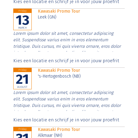
Aenean faucibus nibh et justo cursus id rutrum lorem
Kies een locatie en schrijf je in voor jouw proefrit
imperdiet. Nunc ut sem vitae risus tristique posuere.
Kawasaki Promo Tour
Friday
13
Leek (GN)
MARCH
Lorem ipsum dolor sit amet, consectetur adipiscing
elit. Suspendisse varius enim in eros elementum
tristique. Duis cursus, mi quis viverra ornare, eros dolor
interdum nulla, ut commodo diam libero vitae erat.
Aenean faucibus nibh et justo cursus id rutrum lorem
Kies een locatie en schrijf je in voor jouw proefrit
imperdiet. Nunc ut sem vitae risus tristique posuere.
Kawasaki Promo Tour
Friday
21
's-Hertogenbosch (NB)
AUGUST
Lorem ipsum dolor sit amet, consectetur adipiscing
elit. Suspendisse varius enim in eros elementum
tristique. Duis cursus, mi quis viverra ornare, eros dolor
interdum nulla, ut commodo diam libero vitae erat.
Aenean faucibus nibh et justo cursus id rutrum lorem
Kies een locatie en schrijf je in voor jouw proefrit
imperdiet. Nunc ut sem vitae risus tristique posuere.
Kawasaki Promo Tour
Friday
Alkmaar (NH)