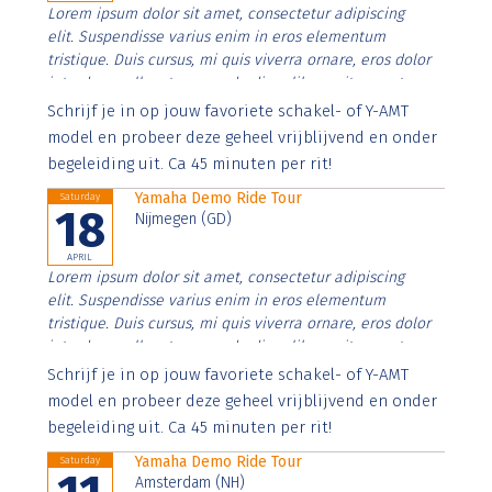
Lorem ipsum dolor sit amet, consectetur adipiscing
elit. Suspendisse varius enim in eros elementum
tristique. Duis cursus, mi quis viverra ornare, eros dolor
interdum nulla, ut commodo diam libero vitae erat.
Aenean faucibus nibh et justo cursus id rutrum lorem
Schrijf je in op jouw favoriete schakel- of Y-AMT
imperdiet. Nunc ut sem vitae risus tristique posuere.
model en probeer deze geheel vrijblijvend en onder
begeleiding uit. Ca 45 minuten per rit!
Yamaha Demo Ride Tour
Saturday
18
Nijmegen (GD)
APRIL
Lorem ipsum dolor sit amet, consectetur adipiscing
elit. Suspendisse varius enim in eros elementum
tristique. Duis cursus, mi quis viverra ornare, eros dolor
interdum nulla, ut commodo diam libero vitae erat.
Aenean faucibus nibh et justo cursus id rutrum lorem
Schrijf je in op jouw favoriete schakel- of Y-AMT
imperdiet. Nunc ut sem vitae risus tristique posuere.
model en probeer deze geheel vrijblijvend en onder
begeleiding uit. Ca 45 minuten per rit!
Yamaha Demo Ride Tour
Saturday
Amsterdam (NH)