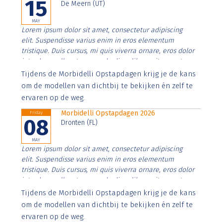
15
De Meern (UT)
MAY
Lorem ipsum dolor sit amet, consectetur adipiscing
elit. Suspendisse varius enim in eros elementum
tristique. Duis cursus, mi quis viverra ornare, eros dolor
interdum nulla, ut commodo diam libero vitae erat.
Aenean faucibus nibh et justo cursus id rutrum lorem
Tijdens de Morbidelli Opstapdagen krijg je de kans
imperdiet. Nunc ut sem vitae risus tristique posuere.
om de modellen van dichtbij te bekijken én zelf te
ervaren op de weg.
Morbidelli Opstapdagen 2026
Friday
08
Dronten (FL)
MAY
Lorem ipsum dolor sit amet, consectetur adipiscing
elit. Suspendisse varius enim in eros elementum
tristique. Duis cursus, mi quis viverra ornare, eros dolor
interdum nulla, ut commodo diam libero vitae erat.
Aenean faucibus nibh et justo cursus id rutrum lorem
Tijdens de Morbidelli Opstapdagen krijg je de kans
imperdiet. Nunc ut sem vitae risus tristique posuere.
om de modellen van dichtbij te bekijken én zelf te
ervaren op de weg.