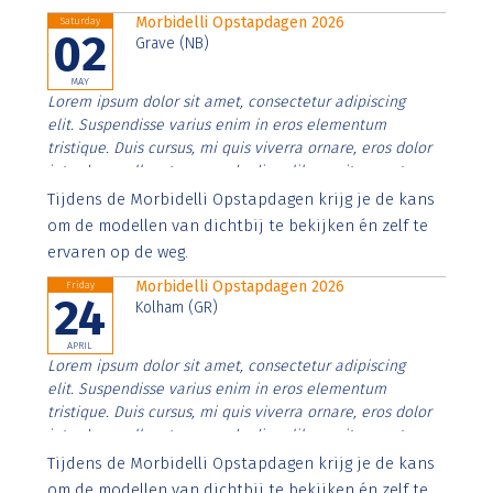
Morbidelli Opstapdagen 2026
Saturday
02
Grave (NB)
MAY
Lorem ipsum dolor sit amet, consectetur adipiscing
elit. Suspendisse varius enim in eros elementum
tristique. Duis cursus, mi quis viverra ornare, eros dolor
interdum nulla, ut commodo diam libero vitae erat.
Aenean faucibus nibh et justo cursus id rutrum lorem
Tijdens de Morbidelli Opstapdagen krijg je de kans
imperdiet. Nunc ut sem vitae risus tristique posuere.
om de modellen van dichtbij te bekijken én zelf te
ervaren op de weg.
Morbidelli Opstapdagen 2026
Friday
24
Kolham (GR)
APRIL
Lorem ipsum dolor sit amet, consectetur adipiscing
elit. Suspendisse varius enim in eros elementum
tristique. Duis cursus, mi quis viverra ornare, eros dolor
interdum nulla, ut commodo diam libero vitae erat.
Aenean faucibus nibh et justo cursus id rutrum lorem
Tijdens de Morbidelli Opstapdagen krijg je de kans
imperdiet. Nunc ut sem vitae risus tristique posuere.
om de modellen van dichtbij te bekijken én zelf te