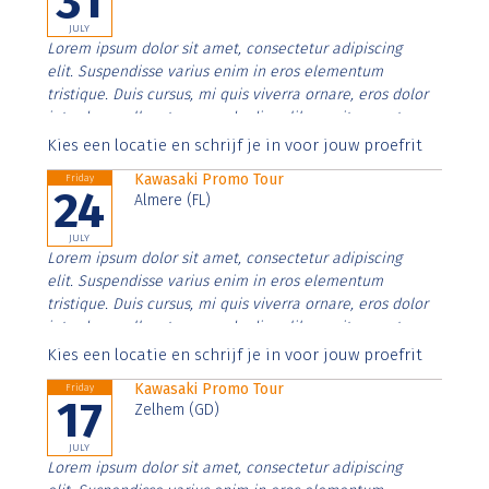
31
JULY
Lorem ipsum dolor sit amet, consectetur adipiscing
elit. Suspendisse varius enim in eros elementum
tristique. Duis cursus, mi quis viverra ornare, eros dolor
interdum nulla, ut commodo diam libero vitae erat.
Aenean faucibus nibh et justo cursus id rutrum lorem
Kies een locatie en schrijf je in voor jouw proefrit
imperdiet. Nunc ut sem vitae risus tristique posuere.
Kawasaki Promo Tour
Friday
24
Almere (FL)
JULY
Lorem ipsum dolor sit amet, consectetur adipiscing
elit. Suspendisse varius enim in eros elementum
tristique. Duis cursus, mi quis viverra ornare, eros dolor
interdum nulla, ut commodo diam libero vitae erat.
Aenean faucibus nibh et justo cursus id rutrum lorem
Kies een locatie en schrijf je in voor jouw proefrit
imperdiet. Nunc ut sem vitae risus tristique posuere.
Kawasaki Promo Tour
Friday
17
Zelhem (GD)
JULY
Lorem ipsum dolor sit amet, consectetur adipiscing