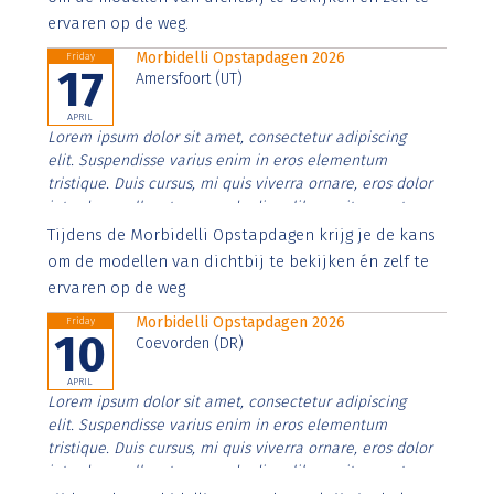
ervaren op de weg.
Morbidelli Opstapdagen 2026
Friday
17
Amersfoort (UT)
APRIL
Lorem ipsum dolor sit amet, consectetur adipiscing
elit. Suspendisse varius enim in eros elementum
tristique. Duis cursus, mi quis viverra ornare, eros dolor
interdum nulla, ut commodo diam libero vitae erat.
Aenean faucibus nibh et justo cursus id rutrum lorem
Tijdens de Morbidelli Opstapdagen krijg je de kans
imperdiet. Nunc ut sem vitae risus tristique posuere.
om de modellen van dichtbij te bekijken én zelf te
ervaren op de weg
Morbidelli Opstapdagen 2026
Friday
10
Coevorden (DR)
APRIL
Lorem ipsum dolor sit amet, consectetur adipiscing
elit. Suspendisse varius enim in eros elementum
tristique. Duis cursus, mi quis viverra ornare, eros dolor
interdum nulla, ut commodo diam libero vitae erat.