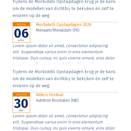
Aenean faucibus nibh et justo cursus id rutrum lorem
Tijdens de Morbidelli Opstapdagen krijg je de kans
imperdiet. Nunc ut sem vitae risus tristique posuere.
om de modellen van dichtbij te bekijken én zelf te
ervaren op de weg
Morbidelli Opstapdagen 2026
Monday
06
Menaam/Menaldum (FR)
APRIL
Lorem ipsum dolor sit amet, consectetur adipiscing
elit. Suspendisse varius enim in eros elementum
tristique. Duis cursus, mi quis viverra ornare, eros dolor
interdum nulla, ut commodo diam libero vitae erat.
Aenean faucibus nibh et justo cursus id rutrum lorem
Tijdens de Morbidelli Opstapdagen krijg je de kans
imperdiet. Nunc ut sem vitae risus tristique posuere.
om de modellen van dichtbij te bekijken én zelf te
ervaren op de weg.
Riders Festival
Saturday
30
Autotron Rosmalen (NB)
MAY
Lorem ipsum dolor sit amet, consectetur adipiscing
elit. Suspendisse varius enim in eros elementum
tristique. Duis cursus, mi quis viverra ornare, eros dolor