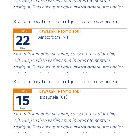
elit. Suspendisse varius enim in eros elementum
tristique. Duis cursus, mi quis viverra ornare, eros dolor
interdum nulla, ut commodo diam libero vitae erat.
Aenean faucibus nibh et justo cursus id rutrum lorem
Kies een locatie en schrijf je in voor jouw proefrit
imperdiet. Nunc ut sem vitae risus tristique posuere.
Kawasaki Promo Tour
Friday
22
Amsterdam (NH)
MAY
Lorem ipsum dolor sit amet, consectetur adipiscing
elit. Suspendisse varius enim in eros elementum
tristique. Duis cursus, mi quis viverra ornare, eros dolor
interdum nulla, ut commodo diam libero vitae erat.
Aenean faucibus nibh et justo cursus id rutrum lorem
Kies een locatie en schrijf je in voor jouw proefrit
imperdiet. Nunc ut sem vitae risus tristique posuere.
Kawasaki Promo Tour
Friday
15
IJsselstein (UT)
MAY
Lorem ipsum dolor sit amet, consectetur adipiscing
elit. Suspendisse varius enim in eros elementum
tristique. Duis cursus, mi quis viverra ornare, eros dolor
interdum nulla, ut commodo diam libero vitae erat.