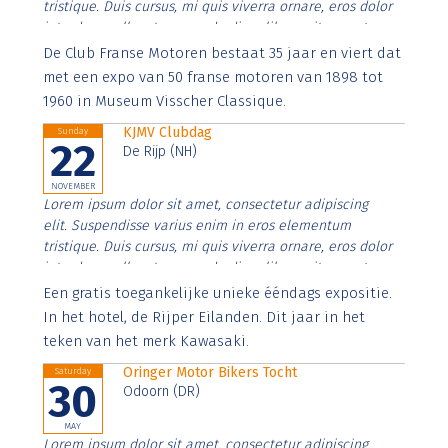
tristique. Duis cursus, mi quis viverra ornare, eros dolor
interdum nulla, ut commodo diam libero vitae erat.
Aenean faucibus nibh et justo cursus id rutrum lorem
De Club Franse Motoren bestaat 35 jaar en viert dat
imperdiet. Nunc ut sem vitae risus tristique posuere.
met een expo van 50 franse motoren van 1898 tot
1960 in Museum Visscher Classique.
KJMV Clubdag
Sunday
22
De Rijp (NH)
NOVEMBER
Lorem ipsum dolor sit amet, consectetur adipiscing
elit. Suspendisse varius enim in eros elementum
tristique. Duis cursus, mi quis viverra ornare, eros dolor
interdum nulla, ut commodo diam libero vitae erat.
Aenean faucibus nibh et justo cursus id rutrum lorem
Een gratis toegankelijke unieke ééndags expositie.
imperdiet. Nunc ut sem vitae risus tristique posuere.
In het hotel, de Rijper Eilanden. Dit jaar in het
teken van het merk Kawasaki.
Oringer Motor Bikers Tocht
Saturday
30
Odoorn (DR)
MAY
Lorem ipsum dolor sit amet, consectetur adipiscing