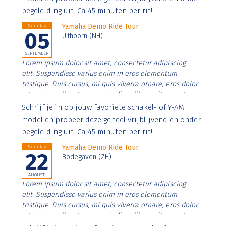
begeleiding uit. Ca 45 minuten per rit!
Yamaha Demo Ride Tour
Saturday
05
Uithoorn (NH)
SEPTEMBER
Lorem ipsum dolor sit amet, consectetur adipiscing
elit. Suspendisse varius enim in eros elementum
tristique. Duis cursus, mi quis viverra ornare, eros dolor
interdum nulla, ut commodo diam libero vitae erat.
Aenean faucibus nibh et justo cursus id rutrum lorem
Schrijf je in op jouw favoriete schakel- of Y-AMT
imperdiet. Nunc ut sem vitae risus tristique posuere.
model en probeer deze geheel vrijblijvend en onder
begeleiding uit. Ca 45 minuten per rit!
Yamaha Demo Ride Tour
Saturday
22
Bodegaven (ZH)
AUGUST
Lorem ipsum dolor sit amet, consectetur adipiscing
elit. Suspendisse varius enim in eros elementum
tristique. Duis cursus, mi quis viverra ornare, eros dolor
interdum nulla, ut commodo diam libero vitae erat.