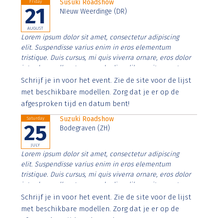
Susuki Roadshow
Friday
21
NIeuw Weerdinge (DR)
AUGUST
Lorem ipsum dolor sit amet, consectetur adipiscing
elit. Suspendisse varius enim in eros elementum
tristique. Duis cursus, mi quis viverra ornare, eros dolor
interdum nulla, ut commodo diam libero vitae erat.
Aenean faucibus nibh et justo cursus id rutrum lorem
Schrijf je in voor het event. Zie de site voor de lijst
imperdiet. Nunc ut sem vitae risus tristique posuere.
met beschikbare modellen. Zorg dat je er op de
afgesproken tijd en datum bent!
Suzuki Roadshow
Saturday
25
Bodegraven (ZH)
JULY
Lorem ipsum dolor sit amet, consectetur adipiscing
elit. Suspendisse varius enim in eros elementum
tristique. Duis cursus, mi quis viverra ornare, eros dolor
interdum nulla, ut commodo diam libero vitae erat.
Aenean faucibus nibh et justo cursus id rutrum lorem
Schrijf je in voor het event. Zie de site voor de lijst
imperdiet. Nunc ut sem vitae risus tristique posuere.
met beschikbare modellen. Zorg dat je er op de