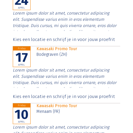
24
APRIL
Lorem ipsum dolor sit amet, consectetur adipiscing
elit. Suspendisse varius enim in eros elementum
tristique. Duis cursus, mi quis viverra ornare, eros dolor
interdum nulla, ut commodo diam libero vitae erat.
Aenean faucibus nibh et justo cursus id rutrum lorem
Kies een locatie en schrijf je in voor jouw proefrit
imperdiet. Nunc ut sem vitae risus tristique posuere.
Kawasaki Promo Tour
Friday
17
Bodegraven (ZH)
APRIL
Lorem ipsum dolor sit amet, consectetur adipiscing
elit. Suspendisse varius enim in eros elementum
tristique. Duis cursus, mi quis viverra ornare, eros dolor
interdum nulla, ut commodo diam libero vitae erat.
Aenean faucibus nibh et justo cursus id rutrum lorem
Kies een locatie en schrijf je in voor jouw proefrit
imperdiet. Nunc ut sem vitae risus tristique posuere.
Kawasaki Promo Tour
Friday
10
Menaam (FR)
APRIL
Lorem ipsum dolor sit amet, consectetur adipiscing