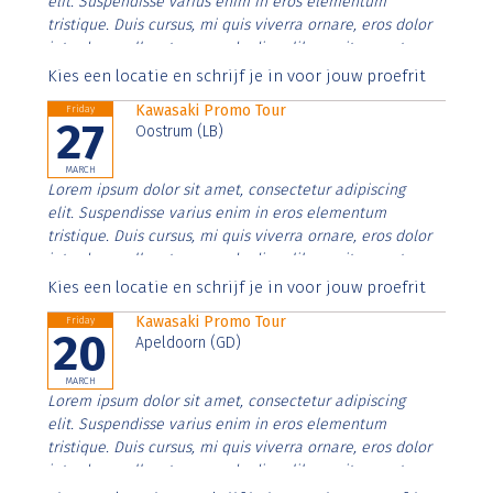
elit. Suspendisse varius enim in eros elementum
tristique. Duis cursus, mi quis viverra ornare, eros dolor
interdum nulla, ut commodo diam libero vitae erat.
Aenean faucibus nibh et justo cursus id rutrum lorem
Kies een locatie en schrijf je in voor jouw proefrit
imperdiet. Nunc ut sem vitae risus tristique posuere.
Kawasaki Promo Tour
Friday
27
Oostrum (LB)
MARCH
Lorem ipsum dolor sit amet, consectetur adipiscing
elit. Suspendisse varius enim in eros elementum
tristique. Duis cursus, mi quis viverra ornare, eros dolor
interdum nulla, ut commodo diam libero vitae erat.
Aenean faucibus nibh et justo cursus id rutrum lorem
Kies een locatie en schrijf je in voor jouw proefrit
imperdiet. Nunc ut sem vitae risus tristique posuere.
Kawasaki Promo Tour
Friday
20
Apeldoorn (GD)
MARCH
Lorem ipsum dolor sit amet, consectetur adipiscing
elit. Suspendisse varius enim in eros elementum
tristique. Duis cursus, mi quis viverra ornare, eros dolor
interdum nulla, ut commodo diam libero vitae erat.