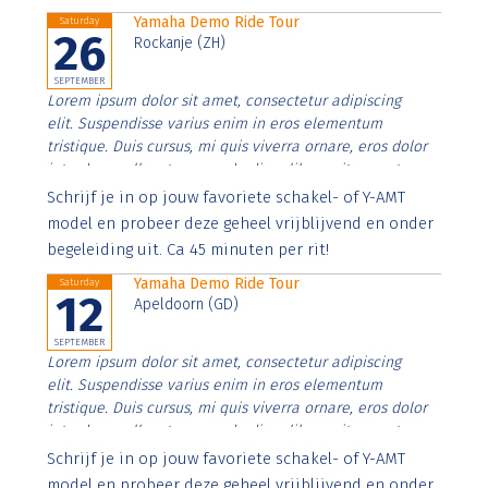
Yamaha Demo Ride Tour
Saturday
26
Rockanje (ZH)
SEPTEMBER
Lorem ipsum dolor sit amet, consectetur adipiscing
elit. Suspendisse varius enim in eros elementum
tristique. Duis cursus, mi quis viverra ornare, eros dolor
interdum nulla, ut commodo diam libero vitae erat.
Aenean faucibus nibh et justo cursus id rutrum lorem
Schrijf je in op jouw favoriete schakel- of Y-AMT
imperdiet. Nunc ut sem vitae risus tristique posuere.
model en probeer deze geheel vrijblijvend en onder
begeleiding uit. Ca 45 minuten per rit!
Yamaha Demo Ride Tour
Saturday
12
Apeldoorn (GD)
SEPTEMBER
Lorem ipsum dolor sit amet, consectetur adipiscing
elit. Suspendisse varius enim in eros elementum
tristique. Duis cursus, mi quis viverra ornare, eros dolor
interdum nulla, ut commodo diam libero vitae erat.
Aenean faucibus nibh et justo cursus id rutrum lorem
Schrijf je in op jouw favoriete schakel- of Y-AMT
imperdiet. Nunc ut sem vitae risus tristique posuere.
model en probeer deze geheel vrijblijvend en onder