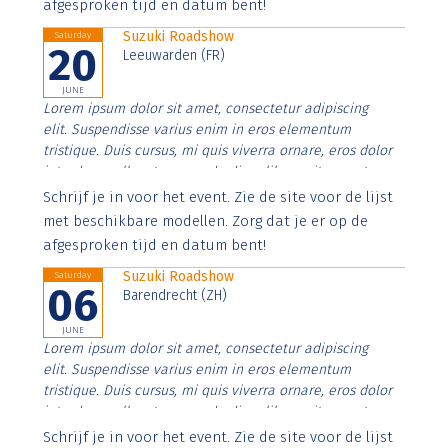
afgesproken tijd en datum bent!
Suzuki Roadshow
Saturday
20
Leeuwarden (FR)
JUNE
Lorem ipsum dolor sit amet, consectetur adipiscing
elit. Suspendisse varius enim in eros elementum
tristique. Duis cursus, mi quis viverra ornare, eros dolor
interdum nulla, ut commodo diam libero vitae erat.
Aenean faucibus nibh et justo cursus id rutrum lorem
Schrijf je in voor het event. Zie de site voor de lijst
imperdiet. Nunc ut sem vitae risus tristique posuere.
met beschikbare modellen. Zorg dat je er op de
afgesproken tijd en datum bent!
Suzuki Roadshow
Saturday
06
Barendrecht (ZH)
JUNE
Lorem ipsum dolor sit amet, consectetur adipiscing
elit. Suspendisse varius enim in eros elementum
tristique. Duis cursus, mi quis viverra ornare, eros dolor
interdum nulla, ut commodo diam libero vitae erat.
Aenean faucibus nibh et justo cursus id rutrum lorem
Schrijf je in voor het event. Zie de site voor de lijst