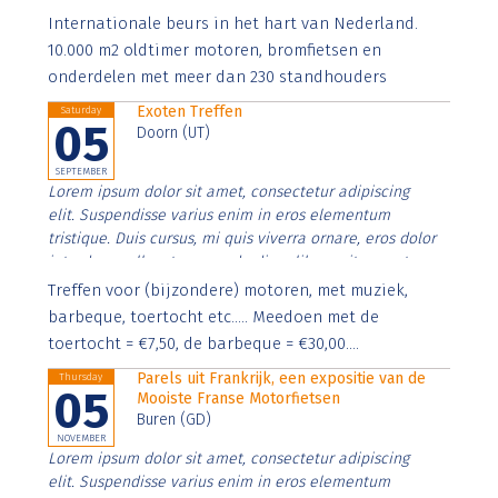
Aenean faucibus nibh et justo cursus id rutrum lorem
Internationale beurs in het hart van Nederland.
imperdiet. Nunc ut sem vitae risus tristique posuere.
10.000 m2 oldtimer motoren, bromfietsen en
onderdelen met meer dan 230 standhouders
Exoten Treffen
Saturday
05
Doorn (UT)
SEPTEMBER
Lorem ipsum dolor sit amet, consectetur adipiscing
elit. Suspendisse varius enim in eros elementum
tristique. Duis cursus, mi quis viverra ornare, eros dolor
interdum nulla, ut commodo diam libero vitae erat.
Aenean faucibus nibh et justo cursus id rutrum lorem
Treffen voor (bijzondere) motoren, met muziek,
imperdiet. Nunc ut sem vitae risus tristique posuere.
barbeque, toertocht etc..... Meedoen met de
toertocht = €7,50, de barbeque = €30,00....
Parels uit Frankrijk, een expositie van de
Thursday
05
Mooiste Franse Motorfietsen
Buren (GD)
NOVEMBER
Lorem ipsum dolor sit amet, consectetur adipiscing
elit. Suspendisse varius enim in eros elementum