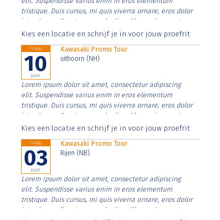
elit. Suspendisse varius enim in eros elementum
tristique. Duis cursus, mi quis viverra ornare, eros dolor
interdum nulla, ut commodo diam libero vitae erat.
Aenean faucibus nibh et justo cursus id rutrum lorem
Kies een locatie en schrijf je in voor jouw proefrit
imperdiet. Nunc ut sem vitae risus tristique posuere.
Kawasaki Promo Tour
Friday
10
uithoorn (NH)
JULY
Lorem ipsum dolor sit amet, consectetur adipiscing
elit. Suspendisse varius enim in eros elementum
tristique. Duis cursus, mi quis viverra ornare, eros dolor
interdum nulla, ut commodo diam libero vitae erat.
Aenean faucibus nibh et justo cursus id rutrum lorem
Kies een locatie en schrijf je in voor jouw proefrit
imperdiet. Nunc ut sem vitae risus tristique posuere.
Kawasaki Promo Tour
Friday
03
Rijen (NB)
JULY
Lorem ipsum dolor sit amet, consectetur adipiscing
elit. Suspendisse varius enim in eros elementum
tristique. Duis cursus, mi quis viverra ornare, eros dolor
interdum nulla, ut commodo diam libero vitae erat.