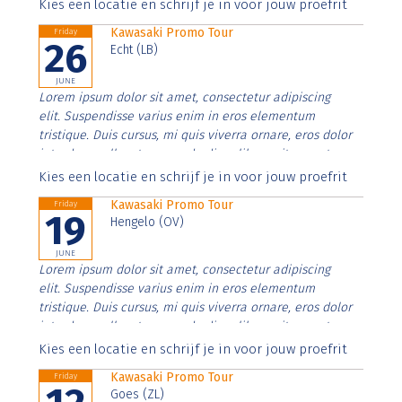
Aenean faucibus nibh et justo cursus id rutrum lorem
Kies een locatie en schrijf je in voor jouw proefrit
imperdiet. Nunc ut sem vitae risus tristique posuere.
Kawasaki Promo Tour
Friday
26
Echt (LB)
JUNE
Lorem ipsum dolor sit amet, consectetur adipiscing
elit. Suspendisse varius enim in eros elementum
tristique. Duis cursus, mi quis viverra ornare, eros dolor
interdum nulla, ut commodo diam libero vitae erat.
Aenean faucibus nibh et justo cursus id rutrum lorem
Kies een locatie en schrijf je in voor jouw proefrit
imperdiet. Nunc ut sem vitae risus tristique posuere.
Kawasaki Promo Tour
Friday
19
Hengelo (OV)
JUNE
Lorem ipsum dolor sit amet, consectetur adipiscing
elit. Suspendisse varius enim in eros elementum
tristique. Duis cursus, mi quis viverra ornare, eros dolor
interdum nulla, ut commodo diam libero vitae erat.
Aenean faucibus nibh et justo cursus id rutrum lorem
Kies een locatie en schrijf je in voor jouw proefrit
imperdiet. Nunc ut sem vitae risus tristique posuere.
Kawasaki Promo Tour
Friday
Goes (ZL)