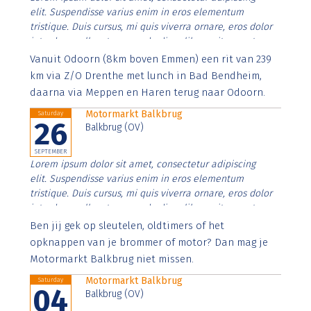
elit. Suspendisse varius enim in eros elementum
tristique. Duis cursus, mi quis viverra ornare, eros dolor
interdum nulla, ut commodo diam libero vitae erat.
Aenean faucibus nibh et justo cursus id rutrum lorem
Vanuit Odoorn (8km boven Emmen) een rit van 239
imperdiet. Nunc ut sem vitae risus tristique posuere.
km via Z/O Drenthe met lunch in Bad Bendheim,
daarna via Meppen en Haren terug naar Odoorn.
Motormarkt Balkbrug
Saturday
26
Balkbrug (OV)
SEPTEMBER
Lorem ipsum dolor sit amet, consectetur adipiscing
elit. Suspendisse varius enim in eros elementum
tristique. Duis cursus, mi quis viverra ornare, eros dolor
interdum nulla, ut commodo diam libero vitae erat.
Aenean faucibus nibh et justo cursus id rutrum lorem
Ben jij gek op sleutelen, oldtimers of het
imperdiet. Nunc ut sem vitae risus tristique posuere.
opknappen van je brommer of motor? Dan mag je
Motormarkt Balkbrug niet missen.
Motormarkt Balkbrug
Saturday
04
Balkbrug (OV)