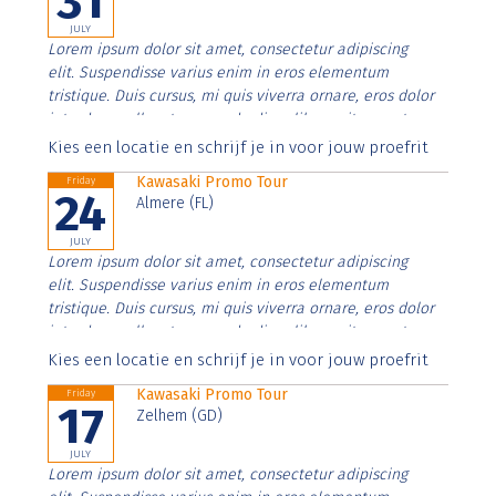
31
JULY
Lorem ipsum dolor sit amet, consectetur adipiscing
elit. Suspendisse varius enim in eros elementum
tristique. Duis cursus, mi quis viverra ornare, eros dolor
interdum nulla, ut commodo diam libero vitae erat.
Aenean faucibus nibh et justo cursus id rutrum lorem
Kies een locatie en schrijf je in voor jouw proefrit
imperdiet. Nunc ut sem vitae risus tristique posuere.
Kawasaki Promo Tour
Friday
24
Almere (FL)
JULY
Lorem ipsum dolor sit amet, consectetur adipiscing
elit. Suspendisse varius enim in eros elementum
tristique. Duis cursus, mi quis viverra ornare, eros dolor
interdum nulla, ut commodo diam libero vitae erat.
Aenean faucibus nibh et justo cursus id rutrum lorem
Kies een locatie en schrijf je in voor jouw proefrit
imperdiet. Nunc ut sem vitae risus tristique posuere.
Kawasaki Promo Tour
Friday
17
Zelhem (GD)
JULY
Lorem ipsum dolor sit amet, consectetur adipiscing