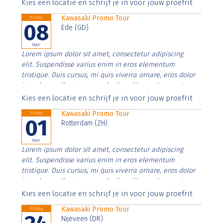
Aenean faucibus nibh et justo cursus id rutrum lorem
Kies een locatie en schrijf je in voor jouw proefrit
imperdiet. Nunc ut sem vitae risus tristique posuere.
Kawasaki Promo Tour
Friday
08
Ede (GD)
MAY
Lorem ipsum dolor sit amet, consectetur adipiscing
elit. Suspendisse varius enim in eros elementum
tristique. Duis cursus, mi quis viverra ornare, eros dolor
interdum nulla, ut commodo diam libero vitae erat.
Aenean faucibus nibh et justo cursus id rutrum lorem
Kies een locatie en schrijf je in voor jouw proefrit
imperdiet. Nunc ut sem vitae risus tristique posuere.
Kawasaki Promo Tour
Friday
01
Rotterdam (ZH)
MAY
Lorem ipsum dolor sit amet, consectetur adipiscing
elit. Suspendisse varius enim in eros elementum
tristique. Duis cursus, mi quis viverra ornare, eros dolor
interdum nulla, ut commodo diam libero vitae erat.
Aenean faucibus nibh et justo cursus id rutrum lorem
Kies een locatie en schrijf je in voor jouw proefrit
imperdiet. Nunc ut sem vitae risus tristique posuere.
Kawasaki Promo Tour
Friday
Nijeveen (DR)