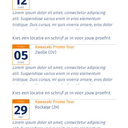
12
JUNE
Lorem ipsum dolor sit amet, consectetur adipiscing
elit. Suspendisse varius enim in eros elementum
tristique. Duis cursus, mi quis viverra ornare, eros dolor
interdum nulla, ut commodo diam libero vitae erat.
Aenean faucibus nibh et justo cursus id rutrum lorem
Kies een locatie en schrijf je in voor jouw proefrit
imperdiet. Nunc ut sem vitae risus tristique posuere.
Kawasaki Promo Tour
Friday
05
Zwolle (OV)
JUNE
Lorem ipsum dolor sit amet, consectetur adipiscing
elit. Suspendisse varius enim in eros elementum
tristique. Duis cursus, mi quis viverra ornare, eros dolor
interdum nulla, ut commodo diam libero vitae erat.
Aenean faucibus nibh et justo cursus id rutrum lorem
Kies een locatie en schrijf je in voor jouw proefrit
imperdiet. Nunc ut sem vitae risus tristique posuere.
Kawasaki Promo Tour
Friday
29
Rockanje (ZH)
MAY
Lorem ipsum dolor sit amet, consectetur adipiscing