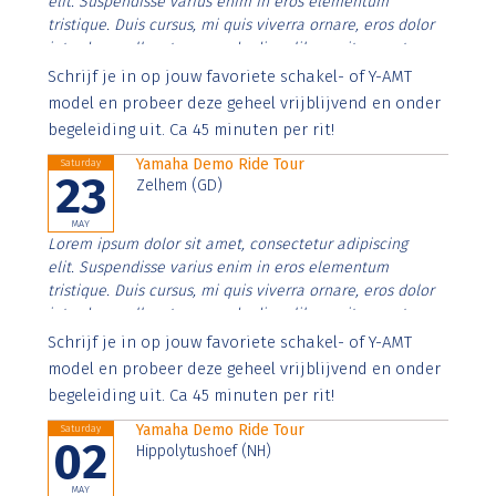
elit. Suspendisse varius enim in eros elementum
tristique. Duis cursus, mi quis viverra ornare, eros dolor
interdum nulla, ut commodo diam libero vitae erat.
Aenean faucibus nibh et justo cursus id rutrum lorem
Schrijf je in op jouw favoriete schakel- of Y-AMT
imperdiet. Nunc ut sem vitae risus tristique posuere.
model en probeer deze geheel vrijblijvend en onder
begeleiding uit. Ca 45 minuten per rit!
Yamaha Demo Ride Tour
Saturday
23
Zelhem (GD)
MAY
Lorem ipsum dolor sit amet, consectetur adipiscing
elit. Suspendisse varius enim in eros elementum
tristique. Duis cursus, mi quis viverra ornare, eros dolor
interdum nulla, ut commodo diam libero vitae erat.
Aenean faucibus nibh et justo cursus id rutrum lorem
Schrijf je in op jouw favoriete schakel- of Y-AMT
imperdiet. Nunc ut sem vitae risus tristique posuere.
model en probeer deze geheel vrijblijvend en onder
begeleiding uit. Ca 45 minuten per rit!
Yamaha Demo Ride Tour
Saturday
02
Hippolytushoef (NH)
MAY