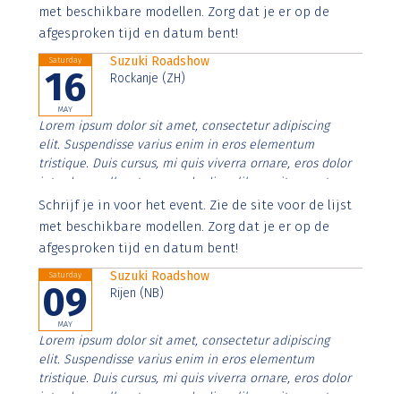
imperdiet. Nunc ut sem vitae risus tristique posuere.
met beschikbare modellen. Zorg dat je er op de
afgesproken tijd en datum bent!
Suzuki Roadshow
Saturday
16
Rockanje (ZH)
MAY
Lorem ipsum dolor sit amet, consectetur adipiscing
elit. Suspendisse varius enim in eros elementum
tristique. Duis cursus, mi quis viverra ornare, eros dolor
interdum nulla, ut commodo diam libero vitae erat.
Aenean faucibus nibh et justo cursus id rutrum lorem
Schrijf je in voor het event. Zie de site voor de lijst
imperdiet. Nunc ut sem vitae risus tristique posuere.
met beschikbare modellen. Zorg dat je er op de
afgesproken tijd en datum bent!
Suzuki Roadshow
Saturday
09
Rijen (NB)
MAY
Lorem ipsum dolor sit amet, consectetur adipiscing
elit. Suspendisse varius enim in eros elementum
tristique. Duis cursus, mi quis viverra ornare, eros dolor
interdum nulla, ut commodo diam libero vitae erat.