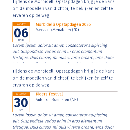
Aenean faucibus nibh et justo cursus id rutrum lorem
Tijdens de Morbidelli Opstapdagen krijg je de kans
imperdiet. Nunc ut sem vitae risus tristique posuere.
om de modellen van dichtbij te bekijken én zelf te
ervaren op de weg
Morbidelli Opstapdagen 2026
Monday
06
Menaam/Menaldum (FR)
APRIL
Lorem ipsum dolor sit amet, consectetur adipiscing
elit. Suspendisse varius enim in eros elementum
tristique. Duis cursus, mi quis viverra ornare, eros dolor
interdum nulla, ut commodo diam libero vitae erat.
Aenean faucibus nibh et justo cursus id rutrum lorem
Tijdens de Morbidelli Opstapdagen krijg je de kans
imperdiet. Nunc ut sem vitae risus tristique posuere.
om de modellen van dichtbij te bekijken én zelf te
ervaren op de weg.
Riders Festival
Saturday
30
Autotron Rosmalen (NB)
MAY
Lorem ipsum dolor sit amet, consectetur adipiscing
elit. Suspendisse varius enim in eros elementum
tristique. Duis cursus, mi quis viverra ornare, eros dolor