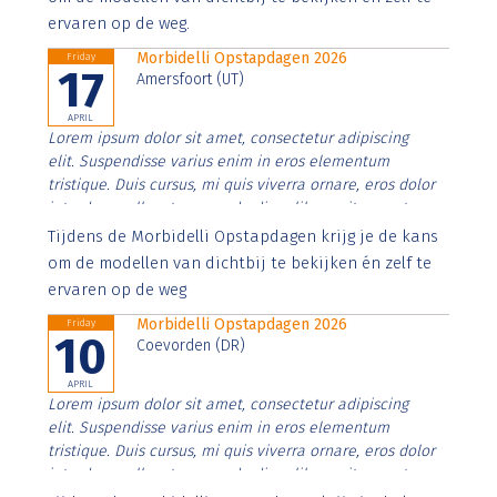
ervaren op de weg.
Morbidelli Opstapdagen 2026
Friday
17
Amersfoort (UT)
APRIL
Lorem ipsum dolor sit amet, consectetur adipiscing
elit. Suspendisse varius enim in eros elementum
tristique. Duis cursus, mi quis viverra ornare, eros dolor
interdum nulla, ut commodo diam libero vitae erat.
Aenean faucibus nibh et justo cursus id rutrum lorem
Tijdens de Morbidelli Opstapdagen krijg je de kans
imperdiet. Nunc ut sem vitae risus tristique posuere.
om de modellen van dichtbij te bekijken én zelf te
ervaren op de weg
Morbidelli Opstapdagen 2026
Friday
10
Coevorden (DR)
APRIL
Lorem ipsum dolor sit amet, consectetur adipiscing
elit. Suspendisse varius enim in eros elementum
tristique. Duis cursus, mi quis viverra ornare, eros dolor
interdum nulla, ut commodo diam libero vitae erat.