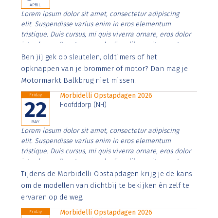
APRIL
Lorem ipsum dolor sit amet, consectetur adipiscing
elit. Suspendisse varius enim in eros elementum
tristique. Duis cursus, mi quis viverra ornare, eros dolor
interdum nulla, ut commodo diam libero vitae erat.
Aenean faucibus nibh et justo cursus id rutrum lorem
Ben jij gek op sleutelen, oldtimers of het
imperdiet. Nunc ut sem vitae risus tristique posuere.
opknappen van je brommer of motor? Dan mag je
Motormarkt Balkbrug niet missen.
Morbidelli Opstapdagen 2026
Friday
22
Hoofddorp (NH)
MAY
Lorem ipsum dolor sit amet, consectetur adipiscing
elit. Suspendisse varius enim in eros elementum
tristique. Duis cursus, mi quis viverra ornare, eros dolor
interdum nulla, ut commodo diam libero vitae erat.
Aenean faucibus nibh et justo cursus id rutrum lorem
Tijdens de Morbidelli Opstapdagen krijg je de kans
imperdiet. Nunc ut sem vitae risus tristique posuere.
om de modellen van dichtbij te bekijken én zelf te
ervaren op de weg.
Morbidelli Opstapdagen 2026
Friday