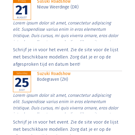
Susuki Roadshow
Friday
21
NIeuw Weerdinge (DR)
AUGUST
Lorem ipsum dolor sit amet, consectetur adipiscing
elit. Suspendisse varius enim in eros elementum
tristique. Duis cursus, mi quis viverra ornare, eros dolor
interdum nulla, ut commodo diam libero vitae erat.
Aenean faucibus nibh et justo cursus id rutrum lorem
Schrijf je in voor het event. Zie de site voor de lijst
imperdiet. Nunc ut sem vitae risus tristique posuere.
met beschikbare modellen. Zorg dat je er op de
afgesproken tijd en datum bent!
Suzuki Roadshow
Saturday
25
Bodegraven (ZH)
JULY
Lorem ipsum dolor sit amet, consectetur adipiscing
elit. Suspendisse varius enim in eros elementum
tristique. Duis cursus, mi quis viverra ornare, eros dolor
interdum nulla, ut commodo diam libero vitae erat.
Aenean faucibus nibh et justo cursus id rutrum lorem
Schrijf je in voor het event. Zie de site voor de lijst
imperdiet. Nunc ut sem vitae risus tristique posuere.
met beschikbare modellen. Zorg dat je er op de