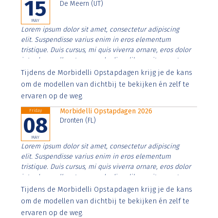
15
De Meern (UT)
MAY
Lorem ipsum dolor sit amet, consectetur adipiscing
elit. Suspendisse varius enim in eros elementum
tristique. Duis cursus, mi quis viverra ornare, eros dolor
interdum nulla, ut commodo diam libero vitae erat.
Aenean faucibus nibh et justo cursus id rutrum lorem
Tijdens de Morbidelli Opstapdagen krijg je de kans
imperdiet. Nunc ut sem vitae risus tristique posuere.
om de modellen van dichtbij te bekijken én zelf te
ervaren op de weg.
Morbidelli Opstapdagen 2026
Friday
08
Dronten (FL)
MAY
Lorem ipsum dolor sit amet, consectetur adipiscing
elit. Suspendisse varius enim in eros elementum
tristique. Duis cursus, mi quis viverra ornare, eros dolor
interdum nulla, ut commodo diam libero vitae erat.
Aenean faucibus nibh et justo cursus id rutrum lorem
Tijdens de Morbidelli Opstapdagen krijg je de kans
imperdiet. Nunc ut sem vitae risus tristique posuere.
om de modellen van dichtbij te bekijken én zelf te
ervaren op de weg.