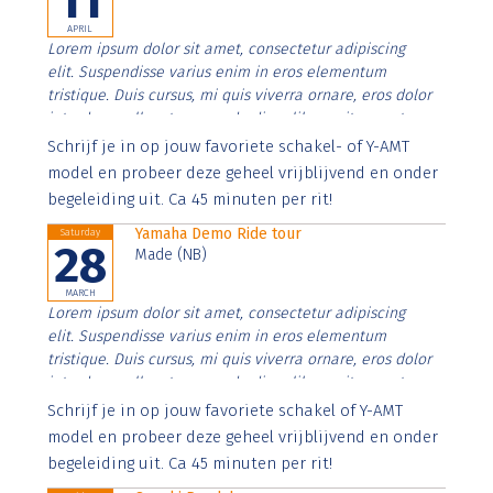
11
APRIL
Lorem ipsum dolor sit amet, consectetur adipiscing
elit. Suspendisse varius enim in eros elementum
tristique. Duis cursus, mi quis viverra ornare, eros dolor
interdum nulla, ut commodo diam libero vitae erat.
Aenean faucibus nibh et justo cursus id rutrum lorem
Schrijf je in op jouw favoriete schakel- of Y-AMT
imperdiet. Nunc ut sem vitae risus tristique posuere.
model en probeer deze geheel vrijblijvend en onder
begeleiding uit. Ca 45 minuten per rit!
Yamaha Demo Ride tour
Saturday
28
Made (NB)
MARCH
Lorem ipsum dolor sit amet, consectetur adipiscing
elit. Suspendisse varius enim in eros elementum
tristique. Duis cursus, mi quis viverra ornare, eros dolor
interdum nulla, ut commodo diam libero vitae erat.
Aenean faucibus nibh et justo cursus id rutrum lorem
Schrijf je in op jouw favoriete schakel of Y-AMT
imperdiet. Nunc ut sem vitae risus tristique posuere.
model en probeer deze geheel vrijblijvend en onder
begeleiding uit. Ca 45 minuten per rit!