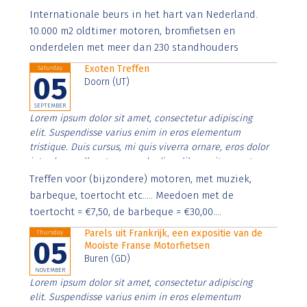
Aenean faucibus nibh et justo cursus id rutrum lorem
Internationale beurs in het hart van Nederland.
imperdiet. Nunc ut sem vitae risus tristique posuere.
10.000 m2 oldtimer motoren, bromfietsen en
onderdelen met meer dan 230 standhouders
Exoten Treffen
Saturday
05
Doorn (UT)
SEPTEMBER
Lorem ipsum dolor sit amet, consectetur adipiscing
elit. Suspendisse varius enim in eros elementum
tristique. Duis cursus, mi quis viverra ornare, eros dolor
interdum nulla, ut commodo diam libero vitae erat.
Aenean faucibus nibh et justo cursus id rutrum lorem
Treffen voor (bijzondere) motoren, met muziek,
imperdiet. Nunc ut sem vitae risus tristique posuere.
barbeque, toertocht etc..... Meedoen met de
toertocht = €7,50, de barbeque = €30,00....
Parels uit Frankrijk, een expositie van de
Thursday
05
Mooiste Franse Motorfietsen
Buren (GD)
NOVEMBER
Lorem ipsum dolor sit amet, consectetur adipiscing
elit. Suspendisse varius enim in eros elementum