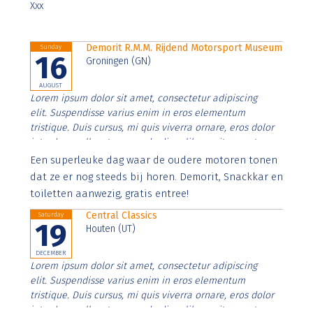
Xxx
Demorit R.M.M. Rijdend Motorsport Museum
Sunday
16
Groningen (GN)
AUGUST
Lorem ipsum dolor sit amet, consectetur adipiscing
elit. Suspendisse varius enim in eros elementum
tristique. Duis cursus, mi quis viverra ornare, eros dolor
interdum nulla, ut commodo diam libero vitae erat.
Aenean faucibus nibh et justo cursus id rutrum lorem
Een superleuke dag waar de oudere motoren tonen
imperdiet. Nunc ut sem vitae risus tristique posuere.
dat ze er nog steeds bij horen. Demorit, Snackkar en
toiletten aanwezig, gratis entree!
Central Classics
Saturday
19
Houten (UT)
DECEMBER
Lorem ipsum dolor sit amet, consectetur adipiscing
elit. Suspendisse varius enim in eros elementum
tristique. Duis cursus, mi quis viverra ornare, eros dolor
interdum nulla, ut commodo diam libero vitae erat.