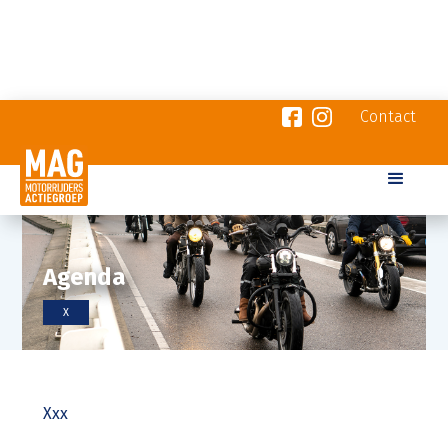
Contact
Agenda
X
Xxx