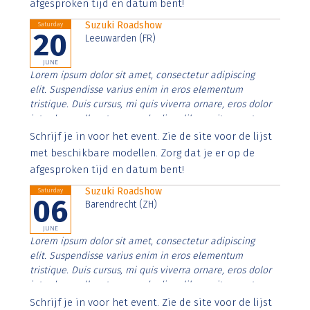
afgesproken tijd en datum bent!
Suzuki Roadshow
Saturday
20
Leeuwarden (FR)
JUNE
Lorem ipsum dolor sit amet, consectetur adipiscing
elit. Suspendisse varius enim in eros elementum
tristique. Duis cursus, mi quis viverra ornare, eros dolor
interdum nulla, ut commodo diam libero vitae erat.
Aenean faucibus nibh et justo cursus id rutrum lorem
Schrijf je in voor het event. Zie de site voor de lijst
imperdiet. Nunc ut sem vitae risus tristique posuere.
met beschikbare modellen. Zorg dat je er op de
afgesproken tijd en datum bent!
Suzuki Roadshow
Saturday
06
Barendrecht (ZH)
JUNE
Lorem ipsum dolor sit amet, consectetur adipiscing
elit. Suspendisse varius enim in eros elementum
tristique. Duis cursus, mi quis viverra ornare, eros dolor
interdum nulla, ut commodo diam libero vitae erat.
Aenean faucibus nibh et justo cursus id rutrum lorem
Schrijf je in voor het event. Zie de site voor de lijst