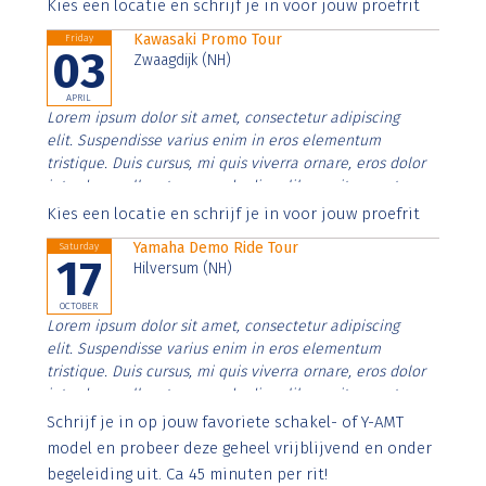
Aenean faucibus nibh et justo cursus id rutrum lorem
Kies een locatie en schrijf je in voor jouw proefrit
imperdiet. Nunc ut sem vitae risus tristique posuere.
Kawasaki Promo Tour
Friday
03
Zwaagdijk (NH)
APRIL
Lorem ipsum dolor sit amet, consectetur adipiscing
elit. Suspendisse varius enim in eros elementum
tristique. Duis cursus, mi quis viverra ornare, eros dolor
interdum nulla, ut commodo diam libero vitae erat.
Aenean faucibus nibh et justo cursus id rutrum lorem
Kies een locatie en schrijf je in voor jouw proefrit
imperdiet. Nunc ut sem vitae risus tristique posuere.
Yamaha Demo Ride Tour
Saturday
17
Hilversum (NH)
OCTOBER
Lorem ipsum dolor sit amet, consectetur adipiscing
elit. Suspendisse varius enim in eros elementum
tristique. Duis cursus, mi quis viverra ornare, eros dolor
interdum nulla, ut commodo diam libero vitae erat.
Aenean faucibus nibh et justo cursus id rutrum lorem
Schrijf je in op jouw favoriete schakel- of Y-AMT
imperdiet. Nunc ut sem vitae risus tristique posuere.
model en probeer deze geheel vrijblijvend en onder
begeleiding uit. Ca 45 minuten per rit!