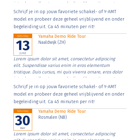
interdum nulla, ut commodo diam libero vitae erat.
Aenean faucibus nibh et justo cursus id rutrum lorem
Schrijf je in op jouw favoriete schakel- of Y-AMT
imperdiet. Nunc ut sem vitae risus tristique posuere.
model en probeer deze geheel vrijblijvend en onder
begeleiding uit. Ca 45 minuten per rit!
Yamaha Demo Ride Tour
Saturday
13
Naaldwijk (ZH)
JUNE
Lorem ipsum dolor sit amet, consectetur adipiscing
elit. Suspendisse varius enim in eros elementum
tristique. Duis cursus, mi quis viverra ornare, eros dolor
interdum nulla, ut commodo diam libero vitae erat.
Aenean faucibus nibh et justo cursus id rutrum lorem
Schrijf je in op jouw favoriete schakel- of Y-AMT
imperdiet. Nunc ut sem vitae risus tristique posuere.
model en probeer deze geheel vrijblijvend en onder
begeleiding uit. Ca 45 minuten per rit!
Yamaha Demo Ride Tour
Saturday
30
Rosmalen (NB)
MAY
Lorem ipsum dolor sit amet, consectetur adipiscing