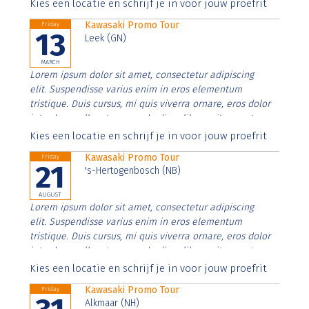
Aenean faucibus nibh et justo cursus id rutrum lorem
Kies een locatie en schrijf je in voor jouw proefrit
imperdiet. Nunc ut sem vitae risus tristique posuere.
Kawasaki Promo Tour
Friday
13
Leek (GN)
MARCH
Lorem ipsum dolor sit amet, consectetur adipiscing
elit. Suspendisse varius enim in eros elementum
tristique. Duis cursus, mi quis viverra ornare, eros dolor
interdum nulla, ut commodo diam libero vitae erat.
Aenean faucibus nibh et justo cursus id rutrum lorem
Kies een locatie en schrijf je in voor jouw proefrit
imperdiet. Nunc ut sem vitae risus tristique posuere.
Kawasaki Promo Tour
Friday
21
's-Hertogenbosch (NB)
AUGUST
Lorem ipsum dolor sit amet, consectetur adipiscing
elit. Suspendisse varius enim in eros elementum
tristique. Duis cursus, mi quis viverra ornare, eros dolor
interdum nulla, ut commodo diam libero vitae erat.
Aenean faucibus nibh et justo cursus id rutrum lorem
Kies een locatie en schrijf je in voor jouw proefrit
imperdiet. Nunc ut sem vitae risus tristique posuere.
Kawasaki Promo Tour
Friday
Alkmaar (NH)