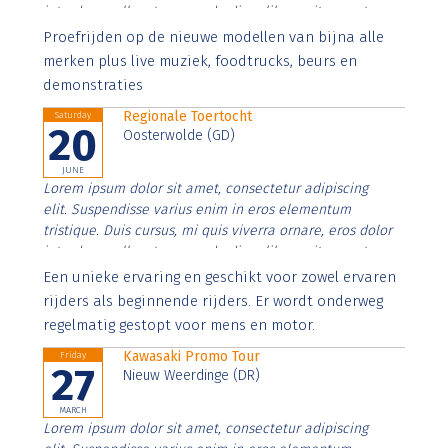
interdum nulla, ut commodo diam libero vitae erat.
Aenean faucibus nibh et justo cursus id rutrum lorem
Proefrijden op de nieuwe modellen van bijna alle
imperdiet. Nunc ut sem vitae risus tristique posuere.
merken plus live muziek, foodtrucks, beurs en
demonstraties
Regionale Toertocht
Saturday
20
Oosterwolde (GD)
JUNE
Lorem ipsum dolor sit amet, consectetur adipiscing
elit. Suspendisse varius enim in eros elementum
tristique. Duis cursus, mi quis viverra ornare, eros dolor
interdum nulla, ut commodo diam libero vitae erat.
Aenean faucibus nibh et justo cursus id rutrum lorem
Een unieke ervaring en geschikt voor zowel ervaren
imperdiet. Nunc ut sem vitae risus tristique posuere.
rijders als beginnende rijders. Er wordt onderweg
regelmatig gestopt voor mens en motor.
Kawasaki Promo Tour
Friday
27
Nieuw Weerdinge (DR)
MARCH
Lorem ipsum dolor sit amet, consectetur adipiscing