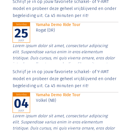
Aenean faucibus nibh et justo cursus id rutrum lorem
Schrijf je in op jouw favoriete schakel- of Y-AMT
imperdiet. Nunc ut sem vitae risus tristique posuere.
model en probeer deze geheel vrijblijvend en onder
begeleiding uit. Ca 45 minuten per rit!
Yamaha Demo Ride Tour
Saturday
25
Rogat (DR)
JULY
Lorem ipsum dolor sit amet, consectetur adipiscing
elit. Suspendisse varius enim in eros elementum
tristique. Duis cursus, mi quis viverra ornare, eros dolor
interdum nulla, ut commodo diam libero vitae erat.
Aenean faucibus nibh et justo cursus id rutrum lorem
Schrijf je in op jouw favoriete schakel- of Y-AMT
imperdiet. Nunc ut sem vitae risus tristique posuere.
model en probeer deze geheel vrijblijvend en onder
begeleiding uit. Ca 45 minuten per rit!
Yamaha Demo Ride Tour
Saturday
04
Volkel (NB)
JULY
Lorem ipsum dolor sit amet, consectetur adipiscing
elit. Suspendisse varius enim in eros elementum
tristique. Duis cursus, mi quis viverra ornare, eros dolor