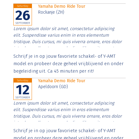
Yamaha Demo Ride Tour
Saturday
26
Rockanje (ZH)
SEPTEMBER
Lorem ipsum dolor sit amet, consectetur adipiscing
elit. Suspendisse varius enim in eros elementum
tristique. Duis cursus, mi quis viverra ornare, eros dolor
interdum nulla, ut commodo diam libero vitae erat.
Aenean faucibus nibh et justo cursus id rutrum lorem
Schrijf je in op jouw favoriete schakel- of Y-AMT
imperdiet. Nunc ut sem vitae risus tristique posuere.
model en probeer deze geheel vrijblijvend en onder
begeleiding uit. Ca 45 minuten per rit!
Yamaha Demo Ride Tour
Saturday
12
Apeldoorn (GD)
SEPTEMBER
Lorem ipsum dolor sit amet, consectetur adipiscing
elit. Suspendisse varius enim in eros elementum
tristique. Duis cursus, mi quis viverra ornare, eros dolor
interdum nulla, ut commodo diam libero vitae erat.
Aenean faucibus nibh et justo cursus id rutrum lorem
Schrijf je in op jouw favoriete schakel- of Y-AMT
imperdiet. Nunc ut sem vitae risus tristique posuere.
model en probeer deze geheel vrijblijvend en onder