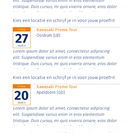
elit. Suspendisse varius enim in eros elementum
tristique. Duis cursus, mi quis viverra ornare, eros dolor
interdum nulla, ut commodo diam libero vitae erat.
Aenean faucibus nibh et justo cursus id rutrum lorem
Kies een locatie en schrijf je in voor jouw proefrit
imperdiet. Nunc ut sem vitae risus tristique posuere.
Kawasaki Promo Tour
Friday
27
Oostrum (LB)
MARCH
Lorem ipsum dolor sit amet, consectetur adipiscing
elit. Suspendisse varius enim in eros elementum
tristique. Duis cursus, mi quis viverra ornare, eros dolor
interdum nulla, ut commodo diam libero vitae erat.
Aenean faucibus nibh et justo cursus id rutrum lorem
Kies een locatie en schrijf je in voor jouw proefrit
imperdiet. Nunc ut sem vitae risus tristique posuere.
Kawasaki Promo Tour
Friday
20
Apeldoorn (GD)
MARCH
Lorem ipsum dolor sit amet, consectetur adipiscing
elit. Suspendisse varius enim in eros elementum
tristique. Duis cursus, mi quis viverra ornare, eros dolor
interdum nulla, ut commodo diam libero vitae erat.