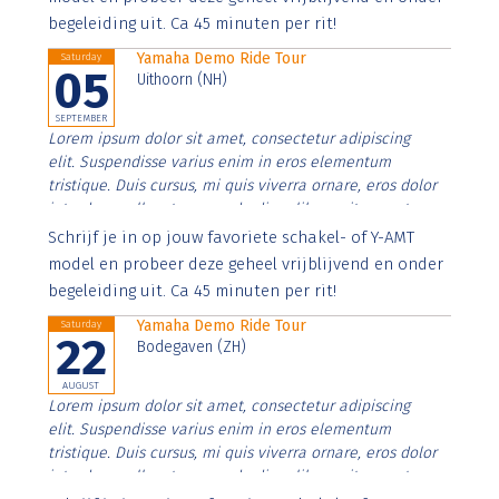
begeleiding uit. Ca 45 minuten per rit!
Yamaha Demo Ride Tour
Saturday
05
Uithoorn (NH)
SEPTEMBER
Lorem ipsum dolor sit amet, consectetur adipiscing
elit. Suspendisse varius enim in eros elementum
tristique. Duis cursus, mi quis viverra ornare, eros dolor
interdum nulla, ut commodo diam libero vitae erat.
Aenean faucibus nibh et justo cursus id rutrum lorem
Schrijf je in op jouw favoriete schakel- of Y-AMT
imperdiet. Nunc ut sem vitae risus tristique posuere.
model en probeer deze geheel vrijblijvend en onder
begeleiding uit. Ca 45 minuten per rit!
Yamaha Demo Ride Tour
Saturday
22
Bodegaven (ZH)
AUGUST
Lorem ipsum dolor sit amet, consectetur adipiscing
elit. Suspendisse varius enim in eros elementum
tristique. Duis cursus, mi quis viverra ornare, eros dolor
interdum nulla, ut commodo diam libero vitae erat.