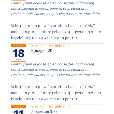
Lorem ipsum dolor sit amet, consectetur adipiscing
elit. Suspendisse varius enim in eros elementum
tristique. Duis cursus, mi quis viverra ornare, eros dolor
interdum nulla, ut commodo diam libero vitae erat.
Aenean faucibus nibh et justo cursus id rutrum lorem
Schrijf je in op jouw favoriete schakel- of Y-AMT
imperdiet. Nunc ut sem vitae risus tristique posuere.
model en probeer deze geheel vrijblijvend en onder
begeleiding uit. Ca 45 minuten per rit!
Yamaha Demo Ride Tour
Saturday
18
Nijmegen (GD)
APRIL
Lorem ipsum dolor sit amet, consectetur adipiscing
elit. Suspendisse varius enim in eros elementum
tristique. Duis cursus, mi quis viverra ornare, eros dolor
interdum nulla, ut commodo diam libero vitae erat.
Aenean faucibus nibh et justo cursus id rutrum lorem
Schrijf je in op jouw favoriete schakel- of Y-AMT
imperdiet. Nunc ut sem vitae risus tristique posuere.
model en probeer deze geheel vrijblijvend en onder
begeleiding uit. Ca 45 minuten per rit!
Yamaha Demo Ride Tour
Saturday
Amsterdam (NH)