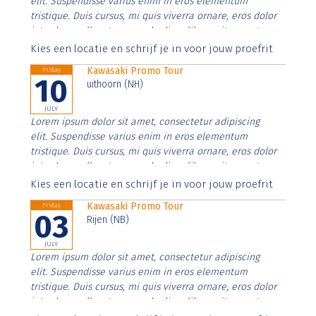
elit. Suspendisse varius enim in eros elementum
tristique. Duis cursus, mi quis viverra ornare, eros dolor
interdum nulla, ut commodo diam libero vitae erat.
Aenean faucibus nibh et justo cursus id rutrum lorem
Kies een locatie en schrijf je in voor jouw proefrit
imperdiet. Nunc ut sem vitae risus tristique posuere.
Kawasaki Promo Tour
Friday
10
uithoorn (NH)
JULY
Lorem ipsum dolor sit amet, consectetur adipiscing
elit. Suspendisse varius enim in eros elementum
tristique. Duis cursus, mi quis viverra ornare, eros dolor
interdum nulla, ut commodo diam libero vitae erat.
Aenean faucibus nibh et justo cursus id rutrum lorem
Kies een locatie en schrijf je in voor jouw proefrit
imperdiet. Nunc ut sem vitae risus tristique posuere.
Kawasaki Promo Tour
Friday
03
Rijen (NB)
JULY
Lorem ipsum dolor sit amet, consectetur adipiscing
elit. Suspendisse varius enim in eros elementum
tristique. Duis cursus, mi quis viverra ornare, eros dolor
interdum nulla, ut commodo diam libero vitae erat.