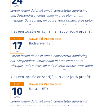
24
APRIL
Lorem ipsum dolor sit amet, consectetur adipiscing
elit. Suspendisse varius enim in eros elementum
tristique. Duis cursus, mi quis viverra ornare, eros dolor
interdum nulla, ut commodo diam libero vitae erat.
Aenean faucibus nibh et justo cursus id rutrum lorem
Kies een locatie en schrijf je in voor jouw proefrit
imperdiet. Nunc ut sem vitae risus tristique posuere.
Kawasaki Promo Tour
Friday
17
Bodegraven (ZH)
APRIL
Lorem ipsum dolor sit amet, consectetur adipiscing
elit. Suspendisse varius enim in eros elementum
tristique. Duis cursus, mi quis viverra ornare, eros dolor
interdum nulla, ut commodo diam libero vitae erat.
Aenean faucibus nibh et justo cursus id rutrum lorem
Kies een locatie en schrijf je in voor jouw proefrit
imperdiet. Nunc ut sem vitae risus tristique posuere.
Kawasaki Promo Tour
Friday
10
Menaam (FR)
APRIL
Lorem ipsum dolor sit amet, consectetur adipiscing