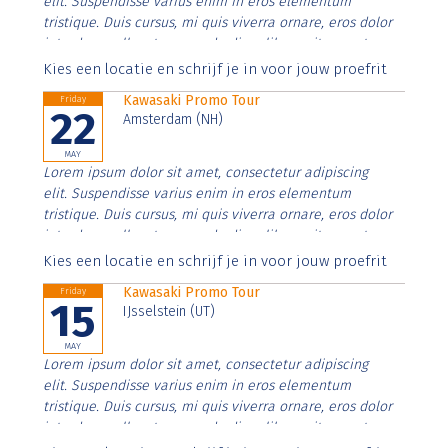
elit. Suspendisse varius enim in eros elementum
tristique. Duis cursus, mi quis viverra ornare, eros dolor
interdum nulla, ut commodo diam libero vitae erat.
Aenean faucibus nibh et justo cursus id rutrum lorem
Kies een locatie en schrijf je in voor jouw proefrit
imperdiet. Nunc ut sem vitae risus tristique posuere.
Kawasaki Promo Tour
Friday
22
Amsterdam (NH)
MAY
Lorem ipsum dolor sit amet, consectetur adipiscing
elit. Suspendisse varius enim in eros elementum
tristique. Duis cursus, mi quis viverra ornare, eros dolor
interdum nulla, ut commodo diam libero vitae erat.
Aenean faucibus nibh et justo cursus id rutrum lorem
Kies een locatie en schrijf je in voor jouw proefrit
imperdiet. Nunc ut sem vitae risus tristique posuere.
Kawasaki Promo Tour
Friday
15
IJsselstein (UT)
MAY
Lorem ipsum dolor sit amet, consectetur adipiscing
elit. Suspendisse varius enim in eros elementum
tristique. Duis cursus, mi quis viverra ornare, eros dolor
interdum nulla, ut commodo diam libero vitae erat.