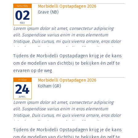
Morbidelli Opstapdagen 2026
Saturday
02
Grave (NB)
MAY
Lorem ipsum dolor sit amet, consectetur adipiscing
elit. Suspendisse varius enim in eros elementum
tristique. Duis cursus, mi quis viverra ornare, eros dolor
interdum nulla, ut commodo diam libero vitae erat.
Aenean faucibus nibh et justo cursus id rutrum lorem
Tijdens de Morbidelli Opstapdagen krijg je de kans
imperdiet. Nunc ut sem vitae risus tristique posuere.
om de modellen van dichtbij te bekijken én zelf te
ervaren op de weg.
Morbidelli Opstapdagen 2026
Friday
24
Kolham (GR)
APRIL
Lorem ipsum dolor sit amet, consectetur adipiscing
elit. Suspendisse varius enim in eros elementum
tristique. Duis cursus, mi quis viverra ornare, eros dolor
interdum nulla, ut commodo diam libero vitae erat.
Aenean faucibus nibh et justo cursus id rutrum lorem
Tijdens de Morbidelli Opstapdagen krijg je de kans
imperdiet. Nunc ut sem vitae risus tristique posuere.
om de modellen van dichtbij te bekijken én zelf te