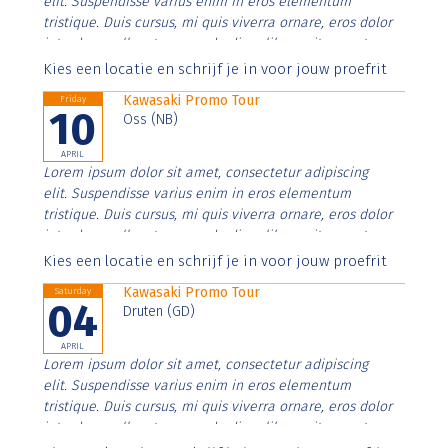
elit. Suspendisse varius enim in eros elementum
tristique. Duis cursus, mi quis viverra ornare, eros dolor
interdum nulla, ut commodo diam libero vitae erat.
Aenean faucibus nibh et justo cursus id rutrum lorem
Kies een locatie en schrijf je in voor jouw proefrit
imperdiet. Nunc ut sem vitae risus tristique posuere.
Kawasaki Promo Tour
Friday
10
Oss (NB)
APRIL
Lorem ipsum dolor sit amet, consectetur adipiscing
elit. Suspendisse varius enim in eros elementum
tristique. Duis cursus, mi quis viverra ornare, eros dolor
interdum nulla, ut commodo diam libero vitae erat.
Aenean faucibus nibh et justo cursus id rutrum lorem
Kies een locatie en schrijf je in voor jouw proefrit
imperdiet. Nunc ut sem vitae risus tristique posuere.
Kawasaki Promo Tour
Saturday
04
Druten (GD)
APRIL
Lorem ipsum dolor sit amet, consectetur adipiscing
elit. Suspendisse varius enim in eros elementum
tristique. Duis cursus, mi quis viverra ornare, eros dolor
interdum nulla, ut commodo diam libero vitae erat.