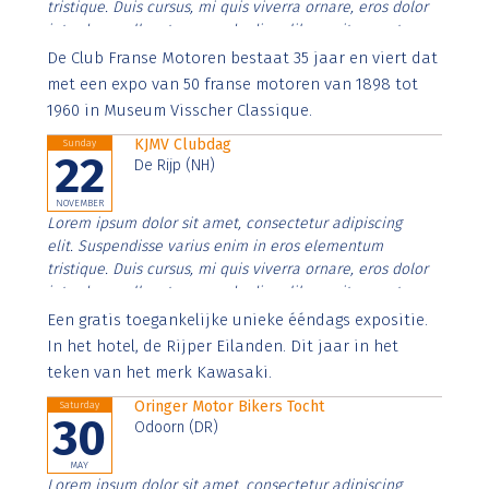
tristique. Duis cursus, mi quis viverra ornare, eros dolor
interdum nulla, ut commodo diam libero vitae erat.
Aenean faucibus nibh et justo cursus id rutrum lorem
De Club Franse Motoren bestaat 35 jaar en viert dat
imperdiet. Nunc ut sem vitae risus tristique posuere.
met een expo van 50 franse motoren van 1898 tot
1960 in Museum Visscher Classique.
KJMV Clubdag
Sunday
22
De Rijp (NH)
NOVEMBER
Lorem ipsum dolor sit amet, consectetur adipiscing
elit. Suspendisse varius enim in eros elementum
tristique. Duis cursus, mi quis viverra ornare, eros dolor
interdum nulla, ut commodo diam libero vitae erat.
Aenean faucibus nibh et justo cursus id rutrum lorem
Een gratis toegankelijke unieke ééndags expositie.
imperdiet. Nunc ut sem vitae risus tristique posuere.
In het hotel, de Rijper Eilanden. Dit jaar in het
teken van het merk Kawasaki.
Oringer Motor Bikers Tocht
Saturday
30
Odoorn (DR)
MAY
Lorem ipsum dolor sit amet, consectetur adipiscing