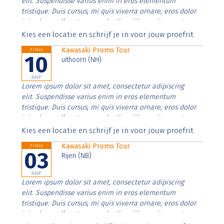
elit. Suspendisse varius enim in eros elementum
tristique. Duis cursus, mi quis viverra ornare, eros dolor
interdum nulla, ut commodo diam libero vitae erat.
Aenean faucibus nibh et justo cursus id rutrum lorem
Kies een locatie en schrijf je in voor jouw proefrit
imperdiet. Nunc ut sem vitae risus tristique posuere.
Kawasaki Promo Tour
Friday
10
uithoorn (NH)
JULY
Lorem ipsum dolor sit amet, consectetur adipiscing
elit. Suspendisse varius enim in eros elementum
tristique. Duis cursus, mi quis viverra ornare, eros dolor
interdum nulla, ut commodo diam libero vitae erat.
Aenean faucibus nibh et justo cursus id rutrum lorem
Kies een locatie en schrijf je in voor jouw proefrit
imperdiet. Nunc ut sem vitae risus tristique posuere.
Kawasaki Promo Tour
Friday
03
Rijen (NB)
JULY
Lorem ipsum dolor sit amet, consectetur adipiscing
elit. Suspendisse varius enim in eros elementum
tristique. Duis cursus, mi quis viverra ornare, eros dolor
interdum nulla, ut commodo diam libero vitae erat.