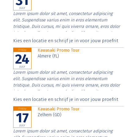
31
JULY
Lorem ipsum dolor sit amet, consectetur adipiscing
elit. Suspendisse varius enim in eros elementum
tristique. Duis cursus, mi quis viverra ornare, eros dolor
interdum nulla, ut commodo diam libero vitae erat.
Aenean faucibus nibh et justo cursus id rutrum lorem
Kies een locatie en schrijf je in voor jouw proefrit
imperdiet. Nunc ut sem vitae risus tristique posuere.
Kawasaki Promo Tour
Friday
24
Almere (FL)
JULY
Lorem ipsum dolor sit amet, consectetur adipiscing
elit. Suspendisse varius enim in eros elementum
tristique. Duis cursus, mi quis viverra ornare, eros dolor
interdum nulla, ut commodo diam libero vitae erat.
Aenean faucibus nibh et justo cursus id rutrum lorem
Kies een locatie en schrijf je in voor jouw proefrit
imperdiet. Nunc ut sem vitae risus tristique posuere.
Kawasaki Promo Tour
Friday
17
Zelhem (GD)
JULY
Lorem ipsum dolor sit amet, consectetur adipiscing