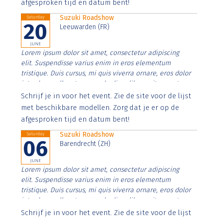
afgesproken tijd en datum bent!
Suzuki Roadshow
Saturday
20
Leeuwarden (FR)
JUNE
Lorem ipsum dolor sit amet, consectetur adipiscing
elit. Suspendisse varius enim in eros elementum
tristique. Duis cursus, mi quis viverra ornare, eros dolor
interdum nulla, ut commodo diam libero vitae erat.
Aenean faucibus nibh et justo cursus id rutrum lorem
Schrijf je in voor het event. Zie de site voor de lijst
imperdiet. Nunc ut sem vitae risus tristique posuere.
met beschikbare modellen. Zorg dat je er op de
afgesproken tijd en datum bent!
Suzuki Roadshow
Saturday
06
Barendrecht (ZH)
JUNE
Lorem ipsum dolor sit amet, consectetur adipiscing
elit. Suspendisse varius enim in eros elementum
tristique. Duis cursus, mi quis viverra ornare, eros dolor
interdum nulla, ut commodo diam libero vitae erat.
Aenean faucibus nibh et justo cursus id rutrum lorem
Schrijf je in voor het event. Zie de site voor de lijst