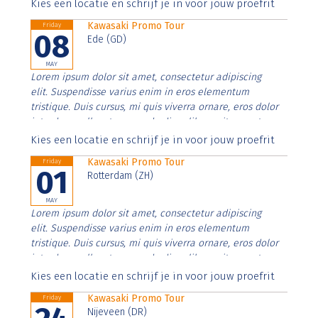
Aenean faucibus nibh et justo cursus id rutrum lorem
Kies een locatie en schrijf je in voor jouw proefrit
imperdiet. Nunc ut sem vitae risus tristique posuere.
Kawasaki Promo Tour
Friday
08
Ede (GD)
MAY
Lorem ipsum dolor sit amet, consectetur adipiscing
elit. Suspendisse varius enim in eros elementum
tristique. Duis cursus, mi quis viverra ornare, eros dolor
interdum nulla, ut commodo diam libero vitae erat.
Aenean faucibus nibh et justo cursus id rutrum lorem
Kies een locatie en schrijf je in voor jouw proefrit
imperdiet. Nunc ut sem vitae risus tristique posuere.
Kawasaki Promo Tour
Friday
01
Rotterdam (ZH)
MAY
Lorem ipsum dolor sit amet, consectetur adipiscing
elit. Suspendisse varius enim in eros elementum
tristique. Duis cursus, mi quis viverra ornare, eros dolor
interdum nulla, ut commodo diam libero vitae erat.
Aenean faucibus nibh et justo cursus id rutrum lorem
Kies een locatie en schrijf je in voor jouw proefrit
imperdiet. Nunc ut sem vitae risus tristique posuere.
Kawasaki Promo Tour
Friday
Nijeveen (DR)