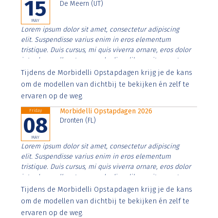
15
De Meern (UT)
MAY
Lorem ipsum dolor sit amet, consectetur adipiscing
elit. Suspendisse varius enim in eros elementum
tristique. Duis cursus, mi quis viverra ornare, eros dolor
interdum nulla, ut commodo diam libero vitae erat.
Aenean faucibus nibh et justo cursus id rutrum lorem
Tijdens de Morbidelli Opstapdagen krijg je de kans
imperdiet. Nunc ut sem vitae risus tristique posuere.
om de modellen van dichtbij te bekijken én zelf te
ervaren op de weg.
Morbidelli Opstapdagen 2026
Friday
08
Dronten (FL)
MAY
Lorem ipsum dolor sit amet, consectetur adipiscing
elit. Suspendisse varius enim in eros elementum
tristique. Duis cursus, mi quis viverra ornare, eros dolor
interdum nulla, ut commodo diam libero vitae erat.
Aenean faucibus nibh et justo cursus id rutrum lorem
Tijdens de Morbidelli Opstapdagen krijg je de kans
imperdiet. Nunc ut sem vitae risus tristique posuere.
om de modellen van dichtbij te bekijken én zelf te
ervaren op de weg.