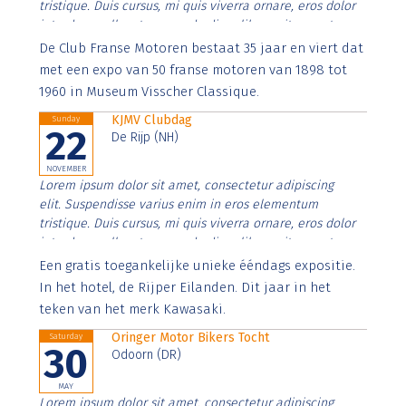
tristique. Duis cursus, mi quis viverra ornare, eros dolor
interdum nulla, ut commodo diam libero vitae erat.
Aenean faucibus nibh et justo cursus id rutrum lorem
De Club Franse Motoren bestaat 35 jaar en viert dat
imperdiet. Nunc ut sem vitae risus tristique posuere.
met een expo van 50 franse motoren van 1898 tot
1960 in Museum Visscher Classique.
KJMV Clubdag
Sunday
22
De Rijp (NH)
NOVEMBER
Lorem ipsum dolor sit amet, consectetur adipiscing
elit. Suspendisse varius enim in eros elementum
tristique. Duis cursus, mi quis viverra ornare, eros dolor
interdum nulla, ut commodo diam libero vitae erat.
Aenean faucibus nibh et justo cursus id rutrum lorem
Een gratis toegankelijke unieke ééndags expositie.
imperdiet. Nunc ut sem vitae risus tristique posuere.
In het hotel, de Rijper Eilanden. Dit jaar in het
teken van het merk Kawasaki.
Oringer Motor Bikers Tocht
Saturday
30
Odoorn (DR)
MAY
Lorem ipsum dolor sit amet, consectetur adipiscing