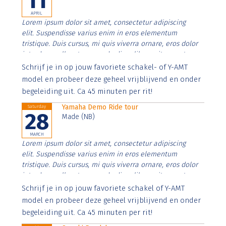
11
APRIL
Lorem ipsum dolor sit amet, consectetur adipiscing
elit. Suspendisse varius enim in eros elementum
tristique. Duis cursus, mi quis viverra ornare, eros dolor
interdum nulla, ut commodo diam libero vitae erat.
Aenean faucibus nibh et justo cursus id rutrum lorem
Schrijf je in op jouw favoriete schakel- of Y-AMT
imperdiet. Nunc ut sem vitae risus tristique posuere.
model en probeer deze geheel vrijblijvend en onder
begeleiding uit. Ca 45 minuten per rit!
Yamaha Demo Ride tour
Saturday
28
Made (NB)
MARCH
Lorem ipsum dolor sit amet, consectetur adipiscing
elit. Suspendisse varius enim in eros elementum
tristique. Duis cursus, mi quis viverra ornare, eros dolor
interdum nulla, ut commodo diam libero vitae erat.
Aenean faucibus nibh et justo cursus id rutrum lorem
Schrijf je in op jouw favoriete schakel of Y-AMT
imperdiet. Nunc ut sem vitae risus tristique posuere.
model en probeer deze geheel vrijblijvend en onder
begeleiding uit. Ca 45 minuten per rit!