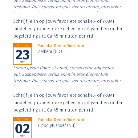
elit. Suspendisse varius enim in eros elementum
tristique. Duis cursus, mi quis viverra ornare, eros dolor
interdum nulla, ut commodo diam libero vitae erat.
Aenean faucibus nibh et justo cursus id rutrum lorem
Schrijf je in op jouw favoriete schakel- of Y-AMT
imperdiet. Nunc ut sem vitae risus tristique posuere.
model en probeer deze geheel vrijblijvend en onder
begeleiding uit. Ca 45 minuten per rit!
Yamaha Demo Ride Tour
Saturday
23
Zelhem (GD)
MAY
Lorem ipsum dolor sit amet, consectetur adipiscing
elit. Suspendisse varius enim in eros elementum
tristique. Duis cursus, mi quis viverra ornare, eros dolor
interdum nulla, ut commodo diam libero vitae erat.
Aenean faucibus nibh et justo cursus id rutrum lorem
Schrijf je in op jouw favoriete schakel- of Y-AMT
imperdiet. Nunc ut sem vitae risus tristique posuere.
model en probeer deze geheel vrijblijvend en onder
begeleiding uit. Ca 45 minuten per rit!
Yamaha Demo Ride Tour
Saturday
02
Hippolytushoef (NH)
MAY