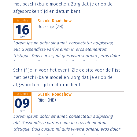
imperdiet. Nunc ut sem vitae risus tristique posuere.
met beschikbare modellen. Zorg dat je er op de
afgesproken tijd en datum bent!
Suzuki Roadshow
Saturday
16
Rockanje (ZH)
MAY
Lorem ipsum dolor sit amet, consectetur adipiscing
elit. Suspendisse varius enim in eros elementum
tristique. Duis cursus, mi quis viverra ornare, eros dolor
interdum nulla, ut commodo diam libero vitae erat.
Aenean faucibus nibh et justo cursus id rutrum lorem
Schrijf je in voor het event. Zie de site voor de lijst
imperdiet. Nunc ut sem vitae risus tristique posuere.
met beschikbare modellen. Zorg dat je er op de
afgesproken tijd en datum bent!
Suzuki Roadshow
Saturday
09
Rijen (NB)
MAY
Lorem ipsum dolor sit amet, consectetur adipiscing
elit. Suspendisse varius enim in eros elementum
tristique. Duis cursus, mi quis viverra ornare, eros dolor
interdum nulla, ut commodo diam libero vitae erat.