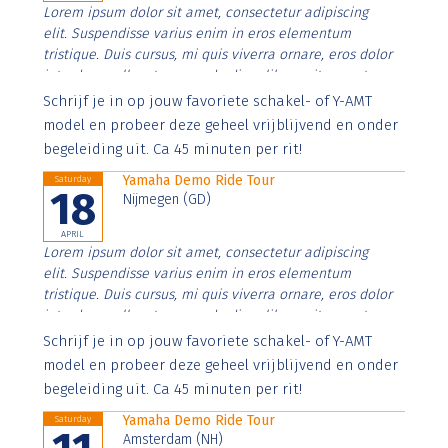
Lorem ipsum dolor sit amet, consectetur adipiscing
elit. Suspendisse varius enim in eros elementum
tristique. Duis cursus, mi quis viverra ornare, eros dolor
interdum nulla, ut commodo diam libero vitae erat.
Aenean faucibus nibh et justo cursus id rutrum lorem
Schrijf je in op jouw favoriete schakel- of Y-AMT
imperdiet. Nunc ut sem vitae risus tristique posuere.
model en probeer deze geheel vrijblijvend en onder
begeleiding uit. Ca 45 minuten per rit!
Yamaha Demo Ride Tour
Saturday
18
Nijmegen (GD)
APRIL
Lorem ipsum dolor sit amet, consectetur adipiscing
elit. Suspendisse varius enim in eros elementum
tristique. Duis cursus, mi quis viverra ornare, eros dolor
interdum nulla, ut commodo diam libero vitae erat.
Aenean faucibus nibh et justo cursus id rutrum lorem
Schrijf je in op jouw favoriete schakel- of Y-AMT
imperdiet. Nunc ut sem vitae risus tristique posuere.
model en probeer deze geheel vrijblijvend en onder
begeleiding uit. Ca 45 minuten per rit!
Yamaha Demo Ride Tour
Saturday
Amsterdam (NH)