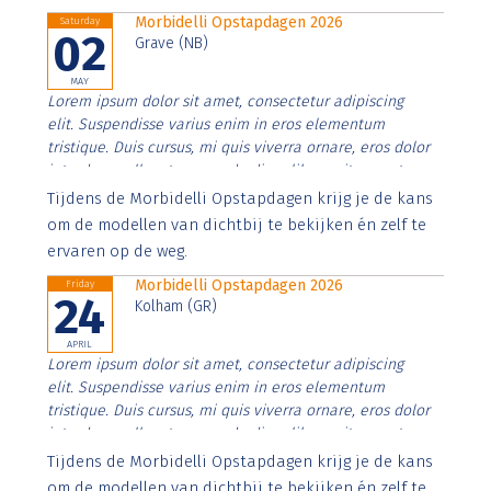
Morbidelli Opstapdagen 2026
Saturday
02
Grave (NB)
MAY
Lorem ipsum dolor sit amet, consectetur adipiscing
elit. Suspendisse varius enim in eros elementum
tristique. Duis cursus, mi quis viverra ornare, eros dolor
interdum nulla, ut commodo diam libero vitae erat.
Aenean faucibus nibh et justo cursus id rutrum lorem
Tijdens de Morbidelli Opstapdagen krijg je de kans
imperdiet. Nunc ut sem vitae risus tristique posuere.
om de modellen van dichtbij te bekijken én zelf te
ervaren op de weg.
Morbidelli Opstapdagen 2026
Friday
24
Kolham (GR)
APRIL
Lorem ipsum dolor sit amet, consectetur adipiscing
elit. Suspendisse varius enim in eros elementum
tristique. Duis cursus, mi quis viverra ornare, eros dolor
interdum nulla, ut commodo diam libero vitae erat.
Aenean faucibus nibh et justo cursus id rutrum lorem
Tijdens de Morbidelli Opstapdagen krijg je de kans
imperdiet. Nunc ut sem vitae risus tristique posuere.
om de modellen van dichtbij te bekijken én zelf te