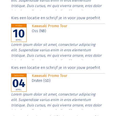
elit. Suspendisse varius enim in eros elementum
tristique. Duis cursus, mi quis viverra ornare, eros dolor
interdum nulla, ut commodo diam libero vitae erat.
Aenean faucibus nibh et justo cursus id rutrum lorem
Kies een locatie en schrijf je in voor jouw proefrit
imperdiet. Nunc ut sem vitae risus tristique posuere.
Kawasaki Promo Tour
Friday
10
Oss (NB)
APRIL
Lorem ipsum dolor sit amet, consectetur adipiscing
elit. Suspendisse varius enim in eros elementum
tristique. Duis cursus, mi quis viverra ornare, eros dolor
interdum nulla, ut commodo diam libero vitae erat.
Aenean faucibus nibh et justo cursus id rutrum lorem
Kies een locatie en schrijf je in voor jouw proefrit
imperdiet. Nunc ut sem vitae risus tristique posuere.
Kawasaki Promo Tour
Saturday
04
Druten (GD)
APRIL
Lorem ipsum dolor sit amet, consectetur adipiscing
elit. Suspendisse varius enim in eros elementum
tristique. Duis cursus, mi quis viverra ornare, eros dolor
interdum nulla, ut commodo diam libero vitae erat.