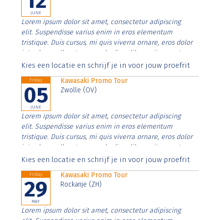
12
JUNE
Lorem ipsum dolor sit amet, consectetur adipiscing
elit. Suspendisse varius enim in eros elementum
tristique. Duis cursus, mi quis viverra ornare, eros dolor
interdum nulla, ut commodo diam libero vitae erat.
Aenean faucibus nibh et justo cursus id rutrum lorem
Kies een locatie en schrijf je in voor jouw proefrit
imperdiet. Nunc ut sem vitae risus tristique posuere.
Kawasaki Promo Tour
Friday
05
Zwolle (OV)
JUNE
Lorem ipsum dolor sit amet, consectetur adipiscing
elit. Suspendisse varius enim in eros elementum
tristique. Duis cursus, mi quis viverra ornare, eros dolor
interdum nulla, ut commodo diam libero vitae erat.
Aenean faucibus nibh et justo cursus id rutrum lorem
Kies een locatie en schrijf je in voor jouw proefrit
imperdiet. Nunc ut sem vitae risus tristique posuere.
Kawasaki Promo Tour
Friday
29
Rockanje (ZH)
MAY
Lorem ipsum dolor sit amet, consectetur adipiscing