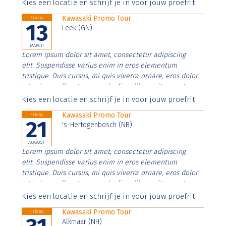
Aenean faucibus nibh et justo cursus id rutrum lorem
Kies een locatie en schrijf je in voor jouw proefrit
imperdiet. Nunc ut sem vitae risus tristique posuere.
Kawasaki Promo Tour
Friday
13
Leek (GN)
MARCH
Lorem ipsum dolor sit amet, consectetur adipiscing
elit. Suspendisse varius enim in eros elementum
tristique. Duis cursus, mi quis viverra ornare, eros dolor
interdum nulla, ut commodo diam libero vitae erat.
Aenean faucibus nibh et justo cursus id rutrum lorem
Kies een locatie en schrijf je in voor jouw proefrit
imperdiet. Nunc ut sem vitae risus tristique posuere.
Kawasaki Promo Tour
Friday
21
's-Hertogenbosch (NB)
AUGUST
Lorem ipsum dolor sit amet, consectetur adipiscing
elit. Suspendisse varius enim in eros elementum
tristique. Duis cursus, mi quis viverra ornare, eros dolor
interdum nulla, ut commodo diam libero vitae erat.
Aenean faucibus nibh et justo cursus id rutrum lorem
Kies een locatie en schrijf je in voor jouw proefrit
imperdiet. Nunc ut sem vitae risus tristique posuere.
Kawasaki Promo Tour
Friday
Alkmaar (NH)