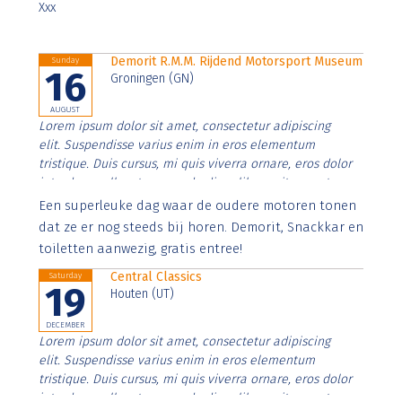
Xxx
Demorit R.M.M. Rijdend Motorsport Museum
Sunday
16
Groningen (GN)
AUGUST
Lorem ipsum dolor sit amet, consectetur adipiscing
elit. Suspendisse varius enim in eros elementum
tristique. Duis cursus, mi quis viverra ornare, eros dolor
interdum nulla, ut commodo diam libero vitae erat.
Aenean faucibus nibh et justo cursus id rutrum lorem
Een superleuke dag waar de oudere motoren tonen
imperdiet. Nunc ut sem vitae risus tristique posuere.
dat ze er nog steeds bij horen. Demorit, Snackkar en
toiletten aanwezig, gratis entree!
Central Classics
Saturday
19
Houten (UT)
DECEMBER
Lorem ipsum dolor sit amet, consectetur adipiscing
elit. Suspendisse varius enim in eros elementum
tristique. Duis cursus, mi quis viverra ornare, eros dolor
interdum nulla, ut commodo diam libero vitae erat.