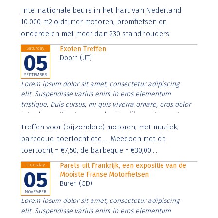
Aenean faucibus nibh et justo cursus id rutrum lorem
Internationale beurs in het hart van Nederland.
imperdiet. Nunc ut sem vitae risus tristique posuere.
10.000 m2 oldtimer motoren, bromfietsen en
onderdelen met meer dan 230 standhouders
Exoten Treffen
Saturday
05
Doorn (UT)
SEPTEMBER
Lorem ipsum dolor sit amet, consectetur adipiscing
elit. Suspendisse varius enim in eros elementum
tristique. Duis cursus, mi quis viverra ornare, eros dolor
interdum nulla, ut commodo diam libero vitae erat.
Aenean faucibus nibh et justo cursus id rutrum lorem
Treffen voor (bijzondere) motoren, met muziek,
imperdiet. Nunc ut sem vitae risus tristique posuere.
barbeque, toertocht etc..... Meedoen met de
toertocht = €7,50, de barbeque = €30,00....
Parels uit Frankrijk, een expositie van de
Thursday
05
Mooiste Franse Motorfietsen
Buren (GD)
NOVEMBER
Lorem ipsum dolor sit amet, consectetur adipiscing
elit. Suspendisse varius enim in eros elementum