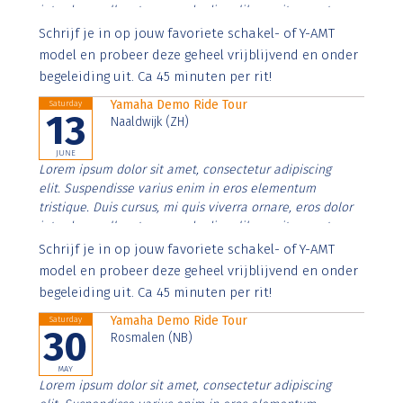
interdum nulla, ut commodo diam libero vitae erat.
Aenean faucibus nibh et justo cursus id rutrum lorem
Schrijf je in op jouw favoriete schakel- of Y-AMT
imperdiet. Nunc ut sem vitae risus tristique posuere.
model en probeer deze geheel vrijblijvend en onder
begeleiding uit. Ca 45 minuten per rit!
Yamaha Demo Ride Tour
Saturday
13
Naaldwijk (ZH)
JUNE
Lorem ipsum dolor sit amet, consectetur adipiscing
elit. Suspendisse varius enim in eros elementum
tristique. Duis cursus, mi quis viverra ornare, eros dolor
interdum nulla, ut commodo diam libero vitae erat.
Aenean faucibus nibh et justo cursus id rutrum lorem
Schrijf je in op jouw favoriete schakel- of Y-AMT
imperdiet. Nunc ut sem vitae risus tristique posuere.
model en probeer deze geheel vrijblijvend en onder
begeleiding uit. Ca 45 minuten per rit!
Yamaha Demo Ride Tour
Saturday
30
Rosmalen (NB)
MAY
Lorem ipsum dolor sit amet, consectetur adipiscing