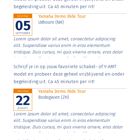
begeleiding uit. Ca 45 minuten per rit!
Yamaha Demo Ride Tour
Saturday
05
Uithoorn (NH)
SEPTEMBER
Lorem ipsum dolor sit amet, consectetur adipiscing
elit. Suspendisse varius enim in eros elementum
tristique. Duis cursus, mi quis viverra ornare, eros dolor
interdum nulla, ut commodo diam libero vitae erat.
Aenean faucibus nibh et justo cursus id rutrum lorem
Schrijf je in op jouw favoriete schakel- of Y-AMT
imperdiet. Nunc ut sem vitae risus tristique posuere.
model en probeer deze geheel vrijblijvend en onder
begeleiding uit. Ca 45 minuten per rit!
Yamaha Demo Ride Tour
Saturday
22
Bodegaven (ZH)
AUGUST
Lorem ipsum dolor sit amet, consectetur adipiscing
elit. Suspendisse varius enim in eros elementum
tristique. Duis cursus, mi quis viverra ornare, eros dolor
interdum nulla, ut commodo diam libero vitae erat.