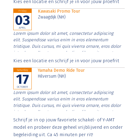
Aenean faucibus nibh et justo cursus id rutrum lorem
Kies een locatie en schrijf je in voor jouw proefrit
imperdiet. Nunc ut sem vitae risus tristique posuere.
Kawasaki Promo Tour
Friday
03
Zwaagdijk (NH)
APRIL
Lorem ipsum dolor sit amet, consectetur adipiscing
elit. Suspendisse varius enim in eros elementum
tristique. Duis cursus, mi quis viverra ornare, eros dolor
interdum nulla, ut commodo diam libero vitae erat.
Aenean faucibus nibh et justo cursus id rutrum lorem
Kies een locatie en schrijf je in voor jouw proefrit
imperdiet. Nunc ut sem vitae risus tristique posuere.
Yamaha Demo Ride Tour
Saturday
17
Hilversum (NH)
OCTOBER
Lorem ipsum dolor sit amet, consectetur adipiscing
elit. Suspendisse varius enim in eros elementum
tristique. Duis cursus, mi quis viverra ornare, eros dolor
interdum nulla, ut commodo diam libero vitae erat.
Aenean faucibus nibh et justo cursus id rutrum lorem
Schrijf je in op jouw favoriete schakel- of Y-AMT
imperdiet. Nunc ut sem vitae risus tristique posuere.
model en probeer deze geheel vrijblijvend en onder
begeleiding uit. Ca 45 minuten per rit!