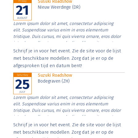
Susuki Roadshow
Friday
21
NIeuw Weerdinge (DR)
AUGUST
Lorem ipsum dolor sit amet, consectetur adipiscing
elit. Suspendisse varius enim in eros elementum
tristique. Duis cursus, mi quis viverra ornare, eros dolor
interdum nulla, ut commodo diam libero vitae erat.
Aenean faucibus nibh et justo cursus id rutrum lorem
Schrijf je in voor het event. Zie de site voor de lijst
imperdiet. Nunc ut sem vitae risus tristique posuere.
met beschikbare modellen. Zorg dat je er op de
afgesproken tijd en datum bent!
Suzuki Roadshow
Saturday
25
Bodegraven (ZH)
JULY
Lorem ipsum dolor sit amet, consectetur adipiscing
elit. Suspendisse varius enim in eros elementum
tristique. Duis cursus, mi quis viverra ornare, eros dolor
interdum nulla, ut commodo diam libero vitae erat.
Aenean faucibus nibh et justo cursus id rutrum lorem
Schrijf je in voor het event. Zie de site voor de lijst
imperdiet. Nunc ut sem vitae risus tristique posuere.
met beschikbare modellen. Zorg dat je er op de