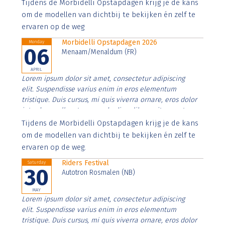
Aenean faucibus nibh et justo cursus id rutrum lorem
Tijdens de Morbidelli Opstapdagen krijg je de kans
imperdiet. Nunc ut sem vitae risus tristique posuere.
om de modellen van dichtbij te bekijken én zelf te
ervaren op de weg
Morbidelli Opstapdagen 2026
Monday
06
Menaam/Menaldum (FR)
APRIL
Lorem ipsum dolor sit amet, consectetur adipiscing
elit. Suspendisse varius enim in eros elementum
tristique. Duis cursus, mi quis viverra ornare, eros dolor
interdum nulla, ut commodo diam libero vitae erat.
Aenean faucibus nibh et justo cursus id rutrum lorem
Tijdens de Morbidelli Opstapdagen krijg je de kans
imperdiet. Nunc ut sem vitae risus tristique posuere.
om de modellen van dichtbij te bekijken én zelf te
ervaren op de weg.
Riders Festival
Saturday
30
Autotron Rosmalen (NB)
MAY
Lorem ipsum dolor sit amet, consectetur adipiscing
elit. Suspendisse varius enim in eros elementum
tristique. Duis cursus, mi quis viverra ornare, eros dolor