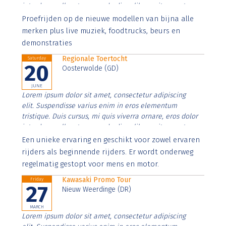
interdum nulla, ut commodo diam libero vitae erat.
Aenean faucibus nibh et justo cursus id rutrum lorem
Proefrijden op de nieuwe modellen van bijna alle
imperdiet. Nunc ut sem vitae risus tristique posuere.
merken plus live muziek, foodtrucks, beurs en
demonstraties
Regionale Toertocht
Saturday
20
Oosterwolde (GD)
JUNE
Lorem ipsum dolor sit amet, consectetur adipiscing
elit. Suspendisse varius enim in eros elementum
tristique. Duis cursus, mi quis viverra ornare, eros dolor
interdum nulla, ut commodo diam libero vitae erat.
Aenean faucibus nibh et justo cursus id rutrum lorem
Een unieke ervaring en geschikt voor zowel ervaren
imperdiet. Nunc ut sem vitae risus tristique posuere.
rijders als beginnende rijders. Er wordt onderweg
regelmatig gestopt voor mens en motor.
Kawasaki Promo Tour
Friday
27
Nieuw Weerdinge (DR)
MARCH
Lorem ipsum dolor sit amet, consectetur adipiscing