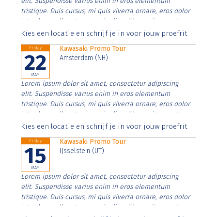
elit. Suspendisse varius enim in eros elementum
tristique. Duis cursus, mi quis viverra ornare, eros dolor
interdum nulla, ut commodo diam libero vitae erat.
Aenean faucibus nibh et justo cursus id rutrum lorem
Kies een locatie en schrijf je in voor jouw proefrit
imperdiet. Nunc ut sem vitae risus tristique posuere.
Kawasaki Promo Tour
Friday
22
Amsterdam (NH)
MAY
Lorem ipsum dolor sit amet, consectetur adipiscing
elit. Suspendisse varius enim in eros elementum
tristique. Duis cursus, mi quis viverra ornare, eros dolor
interdum nulla, ut commodo diam libero vitae erat.
Aenean faucibus nibh et justo cursus id rutrum lorem
Kies een locatie en schrijf je in voor jouw proefrit
imperdiet. Nunc ut sem vitae risus tristique posuere.
Kawasaki Promo Tour
Friday
15
IJsselstein (UT)
MAY
Lorem ipsum dolor sit amet, consectetur adipiscing
elit. Suspendisse varius enim in eros elementum
tristique. Duis cursus, mi quis viverra ornare, eros dolor
interdum nulla, ut commodo diam libero vitae erat.