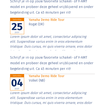
Aenean faucibus nibh et justo cursus id rutrum lorem
Schrijf je in op jouw favoriete schakel- of Y-AMT
imperdiet. Nunc ut sem vitae risus tristique posuere.
model en probeer deze geheel vrijblijvend en onder
begeleiding uit. Ca 45 minuten per rit!
Yamaha Demo Ride Tour
Saturday
25
Rogat (DR)
JULY
Lorem ipsum dolor sit amet, consectetur adipiscing
elit. Suspendisse varius enim in eros elementum
tristique. Duis cursus, mi quis viverra ornare, eros dolor
interdum nulla, ut commodo diam libero vitae erat.
Aenean faucibus nibh et justo cursus id rutrum lorem
Schrijf je in op jouw favoriete schakel- of Y-AMT
imperdiet. Nunc ut sem vitae risus tristique posuere.
model en probeer deze geheel vrijblijvend en onder
begeleiding uit. Ca 45 minuten per rit!
Yamaha Demo Ride Tour
Saturday
04
Volkel (NB)
JULY
Lorem ipsum dolor sit amet, consectetur adipiscing
elit. Suspendisse varius enim in eros elementum
tristique. Duis cursus, mi quis viverra ornare, eros dolor