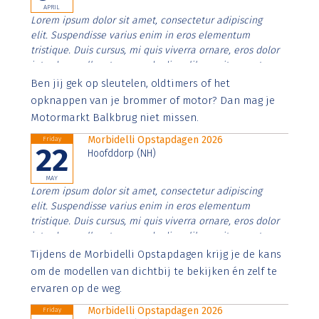
APRIL
Lorem ipsum dolor sit amet, consectetur adipiscing
elit. Suspendisse varius enim in eros elementum
tristique. Duis cursus, mi quis viverra ornare, eros dolor
interdum nulla, ut commodo diam libero vitae erat.
Aenean faucibus nibh et justo cursus id rutrum lorem
Ben jij gek op sleutelen, oldtimers of het
imperdiet. Nunc ut sem vitae risus tristique posuere.
opknappen van je brommer of motor? Dan mag je
Motormarkt Balkbrug niet missen.
Morbidelli Opstapdagen 2026
Friday
22
Hoofddorp (NH)
MAY
Lorem ipsum dolor sit amet, consectetur adipiscing
elit. Suspendisse varius enim in eros elementum
tristique. Duis cursus, mi quis viverra ornare, eros dolor
interdum nulla, ut commodo diam libero vitae erat.
Aenean faucibus nibh et justo cursus id rutrum lorem
Tijdens de Morbidelli Opstapdagen krijg je de kans
imperdiet. Nunc ut sem vitae risus tristique posuere.
om de modellen van dichtbij te bekijken én zelf te
ervaren op de weg.
Morbidelli Opstapdagen 2026
Friday