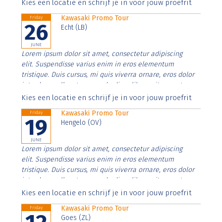
Aenean faucibus nibh et justo cursus id rutrum lorem
Kies een locatie en schrijf je in voor jouw proefrit
imperdiet. Nunc ut sem vitae risus tristique posuere.
Kawasaki Promo Tour
Friday
26
Echt (LB)
JUNE
Lorem ipsum dolor sit amet, consectetur adipiscing
elit. Suspendisse varius enim in eros elementum
tristique. Duis cursus, mi quis viverra ornare, eros dolor
interdum nulla, ut commodo diam libero vitae erat.
Aenean faucibus nibh et justo cursus id rutrum lorem
Kies een locatie en schrijf je in voor jouw proefrit
imperdiet. Nunc ut sem vitae risus tristique posuere.
Kawasaki Promo Tour
Friday
19
Hengelo (OV)
JUNE
Lorem ipsum dolor sit amet, consectetur adipiscing
elit. Suspendisse varius enim in eros elementum
tristique. Duis cursus, mi quis viverra ornare, eros dolor
interdum nulla, ut commodo diam libero vitae erat.
Aenean faucibus nibh et justo cursus id rutrum lorem
Kies een locatie en schrijf je in voor jouw proefrit
imperdiet. Nunc ut sem vitae risus tristique posuere.
Kawasaki Promo Tour
Friday
Goes (ZL)