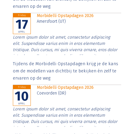
ervaren op de weg.
Morbidelli Opstapdagen 2026
Friday
17
Amersfoort (UT)
APRIL
Lorem ipsum dolor sit amet, consectetur adipiscing
elit. Suspendisse varius enim in eros elementum
tristique. Duis cursus, mi quis viverra ornare, eros dolor
interdum nulla, ut commodo diam libero vitae erat.
Aenean faucibus nibh et justo cursus id rutrum lorem
Tijdens de Morbidelli Opstapdagen krijg je de kans
imperdiet. Nunc ut sem vitae risus tristique posuere.
om de modellen van dichtbij te bekijken én zelf te
ervaren op de weg
Morbidelli Opstapdagen 2026
Friday
10
Coevorden (DR)
APRIL
Lorem ipsum dolor sit amet, consectetur adipiscing
elit. Suspendisse varius enim in eros elementum
tristique. Duis cursus, mi quis viverra ornare, eros dolor
interdum nulla, ut commodo diam libero vitae erat.