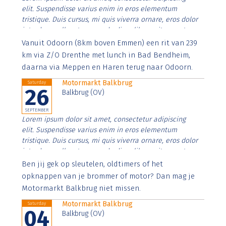
elit. Suspendisse varius enim in eros elementum
tristique. Duis cursus, mi quis viverra ornare, eros dolor
interdum nulla, ut commodo diam libero vitae erat.
Aenean faucibus nibh et justo cursus id rutrum lorem
Vanuit Odoorn (8km boven Emmen) een rit van 239
imperdiet. Nunc ut sem vitae risus tristique posuere.
km via Z/O Drenthe met lunch in Bad Bendheim,
daarna via Meppen en Haren terug naar Odoorn.
Motormarkt Balkbrug
Saturday
26
Balkbrug (OV)
SEPTEMBER
Lorem ipsum dolor sit amet, consectetur adipiscing
elit. Suspendisse varius enim in eros elementum
tristique. Duis cursus, mi quis viverra ornare, eros dolor
interdum nulla, ut commodo diam libero vitae erat.
Aenean faucibus nibh et justo cursus id rutrum lorem
Ben jij gek op sleutelen, oldtimers of het
imperdiet. Nunc ut sem vitae risus tristique posuere.
opknappen van je brommer of motor? Dan mag je
Motormarkt Balkbrug niet missen.
Motormarkt Balkbrug
Saturday
04
Balkbrug (OV)