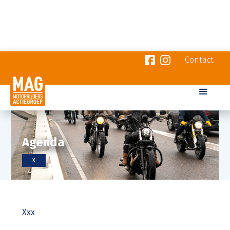
Contact
Agenda
X
Xxx