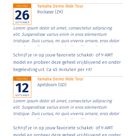
Yamaha Demo Ride Tour
Saturday
26
Rockanje (ZH)
SEPTEMBER
Lorem ipsum dolor sit amet, consectetur adipiscing
elit. Suspendisse varius enim in eros elementum
tristique. Duis cursus, mi quis viverra ornare, eros dolor
interdum nulla, ut commodo diam libero vitae erat.
Aenean faucibus nibh et justo cursus id rutrum lorem
Schrijf je in op jouw favoriete schakel- of Y-AMT
imperdiet. Nunc ut sem vitae risus tristique posuere.
model en probeer deze geheel vrijblijvend en onder
begeleiding uit. Ca 45 minuten per rit!
Yamaha Demo Ride Tour
Saturday
12
Apeldoorn (GD)
SEPTEMBER
Lorem ipsum dolor sit amet, consectetur adipiscing
elit. Suspendisse varius enim in eros elementum
tristique. Duis cursus, mi quis viverra ornare, eros dolor
interdum nulla, ut commodo diam libero vitae erat.
Aenean faucibus nibh et justo cursus id rutrum lorem
Schrijf je in op jouw favoriete schakel- of Y-AMT
imperdiet. Nunc ut sem vitae risus tristique posuere.
model en probeer deze geheel vrijblijvend en onder