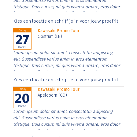
elit. Suspendisse varius enim in eros elementum
tristique. Duis cursus, mi quis viverra ornare, eros dolor
interdum nulla, ut commodo diam libero vitae erat.
Aenean faucibus nibh et justo cursus id rutrum lorem
Kies een locatie en schrijf je in voor jouw proefrit
imperdiet. Nunc ut sem vitae risus tristique posuere.
Kawasaki Promo Tour
Friday
27
Oostrum (LB)
MARCH
Lorem ipsum dolor sit amet, consectetur adipiscing
elit. Suspendisse varius enim in eros elementum
tristique. Duis cursus, mi quis viverra ornare, eros dolor
interdum nulla, ut commodo diam libero vitae erat.
Aenean faucibus nibh et justo cursus id rutrum lorem
Kies een locatie en schrijf je in voor jouw proefrit
imperdiet. Nunc ut sem vitae risus tristique posuere.
Kawasaki Promo Tour
Friday
20
Apeldoorn (GD)
MARCH
Lorem ipsum dolor sit amet, consectetur adipiscing
elit. Suspendisse varius enim in eros elementum
tristique. Duis cursus, mi quis viverra ornare, eros dolor
interdum nulla, ut commodo diam libero vitae erat.