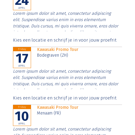
24
APRIL
Lorem ipsum dolor sit amet, consectetur adipiscing
elit. Suspendisse varius enim in eros elementum
tristique. Duis cursus, mi quis viverra ornare, eros dolor
interdum nulla, ut commodo diam libero vitae erat.
Aenean faucibus nibh et justo cursus id rutrum lorem
Kies een locatie en schrijf je in voor jouw proefrit
imperdiet. Nunc ut sem vitae risus tristique posuere.
Kawasaki Promo Tour
Friday
17
Bodegraven (ZH)
APRIL
Lorem ipsum dolor sit amet, consectetur adipiscing
elit. Suspendisse varius enim in eros elementum
tristique. Duis cursus, mi quis viverra ornare, eros dolor
interdum nulla, ut commodo diam libero vitae erat.
Aenean faucibus nibh et justo cursus id rutrum lorem
Kies een locatie en schrijf je in voor jouw proefrit
imperdiet. Nunc ut sem vitae risus tristique posuere.
Kawasaki Promo Tour
Friday
10
Menaam (FR)
APRIL
Lorem ipsum dolor sit amet, consectetur adipiscing