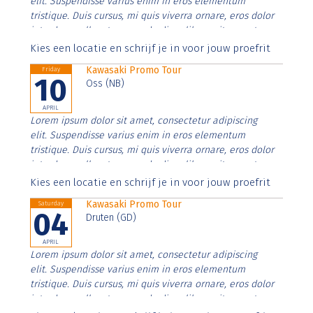
elit. Suspendisse varius enim in eros elementum
tristique. Duis cursus, mi quis viverra ornare, eros dolor
interdum nulla, ut commodo diam libero vitae erat.
Aenean faucibus nibh et justo cursus id rutrum lorem
Kies een locatie en schrijf je in voor jouw proefrit
imperdiet. Nunc ut sem vitae risus tristique posuere.
Kawasaki Promo Tour
Friday
10
Oss (NB)
APRIL
Lorem ipsum dolor sit amet, consectetur adipiscing
elit. Suspendisse varius enim in eros elementum
tristique. Duis cursus, mi quis viverra ornare, eros dolor
interdum nulla, ut commodo diam libero vitae erat.
Aenean faucibus nibh et justo cursus id rutrum lorem
Kies een locatie en schrijf je in voor jouw proefrit
imperdiet. Nunc ut sem vitae risus tristique posuere.
Kawasaki Promo Tour
Saturday
04
Druten (GD)
APRIL
Lorem ipsum dolor sit amet, consectetur adipiscing
elit. Suspendisse varius enim in eros elementum
tristique. Duis cursus, mi quis viverra ornare, eros dolor
interdum nulla, ut commodo diam libero vitae erat.