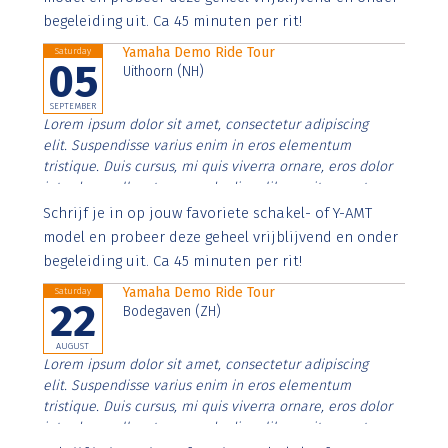
begeleiding uit. Ca 45 minuten per rit!
Yamaha Demo Ride Tour
Saturday
05
Uithoorn (NH)
SEPTEMBER
Lorem ipsum dolor sit amet, consectetur adipiscing
elit. Suspendisse varius enim in eros elementum
tristique. Duis cursus, mi quis viverra ornare, eros dolor
interdum nulla, ut commodo diam libero vitae erat.
Aenean faucibus nibh et justo cursus id rutrum lorem
Schrijf je in op jouw favoriete schakel- of Y-AMT
imperdiet. Nunc ut sem vitae risus tristique posuere.
model en probeer deze geheel vrijblijvend en onder
begeleiding uit. Ca 45 minuten per rit!
Yamaha Demo Ride Tour
Saturday
22
Bodegaven (ZH)
AUGUST
Lorem ipsum dolor sit amet, consectetur adipiscing
elit. Suspendisse varius enim in eros elementum
tristique. Duis cursus, mi quis viverra ornare, eros dolor
interdum nulla, ut commodo diam libero vitae erat.