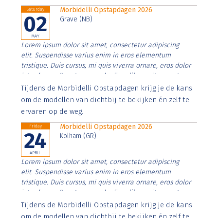
Morbidelli Opstapdagen 2026
Saturday
02
Grave (NB)
MAY
Lorem ipsum dolor sit amet, consectetur adipiscing
elit. Suspendisse varius enim in eros elementum
tristique. Duis cursus, mi quis viverra ornare, eros dolor
interdum nulla, ut commodo diam libero vitae erat.
Aenean faucibus nibh et justo cursus id rutrum lorem
Tijdens de Morbidelli Opstapdagen krijg je de kans
imperdiet. Nunc ut sem vitae risus tristique posuere.
om de modellen van dichtbij te bekijken én zelf te
ervaren op de weg.
Morbidelli Opstapdagen 2026
Friday
24
Kolham (GR)
APRIL
Lorem ipsum dolor sit amet, consectetur adipiscing
elit. Suspendisse varius enim in eros elementum
tristique. Duis cursus, mi quis viverra ornare, eros dolor
interdum nulla, ut commodo diam libero vitae erat.
Aenean faucibus nibh et justo cursus id rutrum lorem
Tijdens de Morbidelli Opstapdagen krijg je de kans
imperdiet. Nunc ut sem vitae risus tristique posuere.
om de modellen van dichtbij te bekijken én zelf te