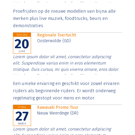
interdum nulla, ut commodo diam libero vitae erat.
Aenean faucibus nibh et justo cursus id rutrum lorem
Proefrijden op de nieuwe modellen van bijna alle
imperdiet. Nunc ut sem vitae risus tristique posuere.
merken plus live muziek, foodtrucks, beurs en
demonstraties
Regionale Toertocht
Saturday
20
Oosterwolde (GD)
JUNE
Lorem ipsum dolor sit amet, consectetur adipiscing
elit. Suspendisse varius enim in eros elementum
tristique. Duis cursus, mi quis viverra ornare, eros dolor
interdum nulla, ut commodo diam libero vitae erat.
Aenean faucibus nibh et justo cursus id rutrum lorem
Een unieke ervaring en geschikt voor zowel ervaren
imperdiet. Nunc ut sem vitae risus tristique posuere.
rijders als beginnende rijders. Er wordt onderweg
regelmatig gestopt voor mens en motor.
Kawasaki Promo Tour
Friday
27
Nieuw Weerdinge (DR)
MARCH
Lorem ipsum dolor sit amet, consectetur adipiscing