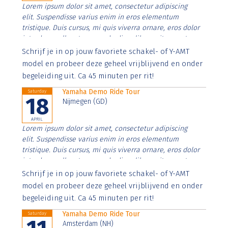
Lorem ipsum dolor sit amet, consectetur adipiscing
elit. Suspendisse varius enim in eros elementum
tristique. Duis cursus, mi quis viverra ornare, eros dolor
interdum nulla, ut commodo diam libero vitae erat.
Aenean faucibus nibh et justo cursus id rutrum lorem
Schrijf je in op jouw favoriete schakel- of Y-AMT
imperdiet. Nunc ut sem vitae risus tristique posuere.
model en probeer deze geheel vrijblijvend en onder
begeleiding uit. Ca 45 minuten per rit!
Yamaha Demo Ride Tour
Saturday
18
Nijmegen (GD)
APRIL
Lorem ipsum dolor sit amet, consectetur adipiscing
elit. Suspendisse varius enim in eros elementum
tristique. Duis cursus, mi quis viverra ornare, eros dolor
interdum nulla, ut commodo diam libero vitae erat.
Aenean faucibus nibh et justo cursus id rutrum lorem
Schrijf je in op jouw favoriete schakel- of Y-AMT
imperdiet. Nunc ut sem vitae risus tristique posuere.
model en probeer deze geheel vrijblijvend en onder
begeleiding uit. Ca 45 minuten per rit!
Yamaha Demo Ride Tour
Saturday
Amsterdam (NH)