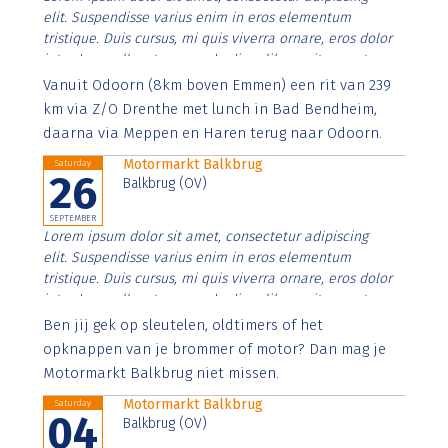
elit. Suspendisse varius enim in eros elementum
tristique. Duis cursus, mi quis viverra ornare, eros dolor
interdum nulla, ut commodo diam libero vitae erat.
Aenean faucibus nibh et justo cursus id rutrum lorem
Vanuit Odoorn (8km boven Emmen) een rit van 239
imperdiet. Nunc ut sem vitae risus tristique posuere.
km via Z/O Drenthe met lunch in Bad Bendheim,
daarna via Meppen en Haren terug naar Odoorn.
Motormarkt Balkbrug
Saturday
26
Balkbrug (OV)
SEPTEMBER
Lorem ipsum dolor sit amet, consectetur adipiscing
elit. Suspendisse varius enim in eros elementum
tristique. Duis cursus, mi quis viverra ornare, eros dolor
interdum nulla, ut commodo diam libero vitae erat.
Aenean faucibus nibh et justo cursus id rutrum lorem
Ben jij gek op sleutelen, oldtimers of het
imperdiet. Nunc ut sem vitae risus tristique posuere.
opknappen van je brommer of motor? Dan mag je
Motormarkt Balkbrug niet missen.
Motormarkt Balkbrug
Saturday
04
Balkbrug (OV)