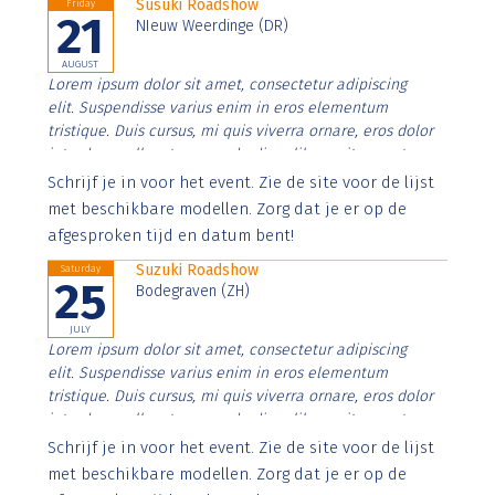
Susuki Roadshow
Friday
21
NIeuw Weerdinge (DR)
AUGUST
Lorem ipsum dolor sit amet, consectetur adipiscing
elit. Suspendisse varius enim in eros elementum
tristique. Duis cursus, mi quis viverra ornare, eros dolor
interdum nulla, ut commodo diam libero vitae erat.
Aenean faucibus nibh et justo cursus id rutrum lorem
Schrijf je in voor het event. Zie de site voor de lijst
imperdiet. Nunc ut sem vitae risus tristique posuere.
met beschikbare modellen. Zorg dat je er op de
afgesproken tijd en datum bent!
Suzuki Roadshow
Saturday
25
Bodegraven (ZH)
JULY
Lorem ipsum dolor sit amet, consectetur adipiscing
elit. Suspendisse varius enim in eros elementum
tristique. Duis cursus, mi quis viverra ornare, eros dolor
interdum nulla, ut commodo diam libero vitae erat.
Aenean faucibus nibh et justo cursus id rutrum lorem
Schrijf je in voor het event. Zie de site voor de lijst
imperdiet. Nunc ut sem vitae risus tristique posuere.
met beschikbare modellen. Zorg dat je er op de