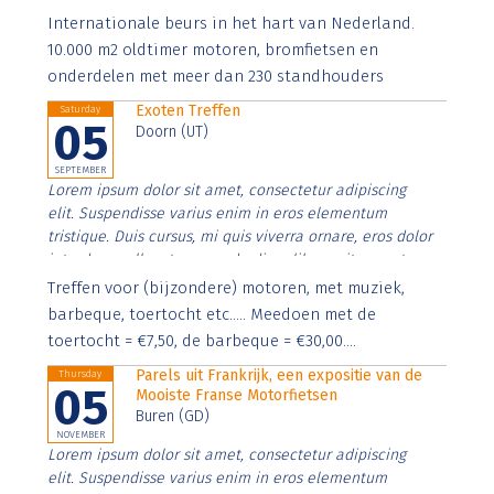
Aenean faucibus nibh et justo cursus id rutrum lorem
Internationale beurs in het hart van Nederland.
imperdiet. Nunc ut sem vitae risus tristique posuere.
10.000 m2 oldtimer motoren, bromfietsen en
onderdelen met meer dan 230 standhouders
Exoten Treffen
Saturday
05
Doorn (UT)
SEPTEMBER
Lorem ipsum dolor sit amet, consectetur adipiscing
elit. Suspendisse varius enim in eros elementum
tristique. Duis cursus, mi quis viverra ornare, eros dolor
interdum nulla, ut commodo diam libero vitae erat.
Aenean faucibus nibh et justo cursus id rutrum lorem
Treffen voor (bijzondere) motoren, met muziek,
imperdiet. Nunc ut sem vitae risus tristique posuere.
barbeque, toertocht etc..... Meedoen met de
toertocht = €7,50, de barbeque = €30,00....
Parels uit Frankrijk, een expositie van de
Thursday
05
Mooiste Franse Motorfietsen
Buren (GD)
NOVEMBER
Lorem ipsum dolor sit amet, consectetur adipiscing
elit. Suspendisse varius enim in eros elementum