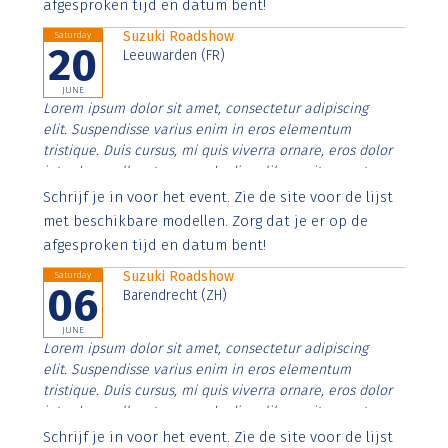
afgesproken tijd en datum bent!
Suzuki Roadshow
Saturday
20
Leeuwarden (FR)
JUNE
Lorem ipsum dolor sit amet, consectetur adipiscing
elit. Suspendisse varius enim in eros elementum
tristique. Duis cursus, mi quis viverra ornare, eros dolor
interdum nulla, ut commodo diam libero vitae erat.
Aenean faucibus nibh et justo cursus id rutrum lorem
Schrijf je in voor het event. Zie de site voor de lijst
imperdiet. Nunc ut sem vitae risus tristique posuere.
met beschikbare modellen. Zorg dat je er op de
afgesproken tijd en datum bent!
Suzuki Roadshow
Saturday
06
Barendrecht (ZH)
JUNE
Lorem ipsum dolor sit amet, consectetur adipiscing
elit. Suspendisse varius enim in eros elementum
tristique. Duis cursus, mi quis viverra ornare, eros dolor
interdum nulla, ut commodo diam libero vitae erat.
Aenean faucibus nibh et justo cursus id rutrum lorem
Schrijf je in voor het event. Zie de site voor de lijst