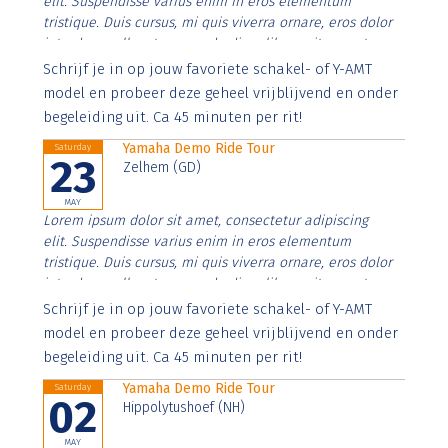
elit. Suspendisse varius enim in eros elementum
tristique. Duis cursus, mi quis viverra ornare, eros dolor
interdum nulla, ut commodo diam libero vitae erat.
Aenean faucibus nibh et justo cursus id rutrum lorem
Schrijf je in op jouw favoriete schakel- of Y-AMT
imperdiet. Nunc ut sem vitae risus tristique posuere.
model en probeer deze geheel vrijblijvend en onder
begeleiding uit. Ca 45 minuten per rit!
Yamaha Demo Ride Tour
Saturday
23
Zelhem (GD)
MAY
Lorem ipsum dolor sit amet, consectetur adipiscing
elit. Suspendisse varius enim in eros elementum
tristique. Duis cursus, mi quis viverra ornare, eros dolor
interdum nulla, ut commodo diam libero vitae erat.
Aenean faucibus nibh et justo cursus id rutrum lorem
Schrijf je in op jouw favoriete schakel- of Y-AMT
imperdiet. Nunc ut sem vitae risus tristique posuere.
model en probeer deze geheel vrijblijvend en onder
begeleiding uit. Ca 45 minuten per rit!
Yamaha Demo Ride Tour
Saturday
02
Hippolytushoef (NH)
MAY