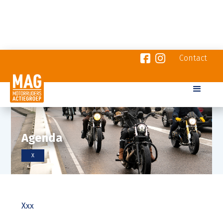
Contact
Agenda
X
Xxx