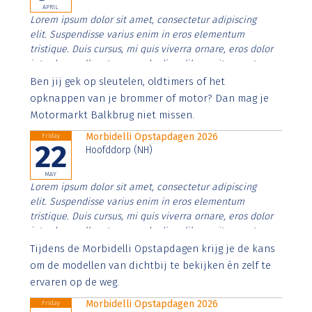
APRIL
Lorem ipsum dolor sit amet, consectetur adipiscing
elit. Suspendisse varius enim in eros elementum
tristique. Duis cursus, mi quis viverra ornare, eros dolor
interdum nulla, ut commodo diam libero vitae erat.
Aenean faucibus nibh et justo cursus id rutrum lorem
Ben jij gek op sleutelen, oldtimers of het
imperdiet. Nunc ut sem vitae risus tristique posuere.
opknappen van je brommer of motor? Dan mag je
Motormarkt Balkbrug niet missen.
Morbidelli Opstapdagen 2026
Friday
22
Hoofddorp (NH)
MAY
Lorem ipsum dolor sit amet, consectetur adipiscing
elit. Suspendisse varius enim in eros elementum
tristique. Duis cursus, mi quis viverra ornare, eros dolor
interdum nulla, ut commodo diam libero vitae erat.
Aenean faucibus nibh et justo cursus id rutrum lorem
Tijdens de Morbidelli Opstapdagen krijg je de kans
imperdiet. Nunc ut sem vitae risus tristique posuere.
om de modellen van dichtbij te bekijken én zelf te
ervaren op de weg.
Morbidelli Opstapdagen 2026
Friday