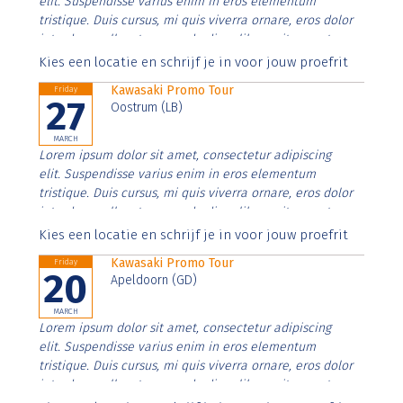
elit. Suspendisse varius enim in eros elementum
tristique. Duis cursus, mi quis viverra ornare, eros dolor
interdum nulla, ut commodo diam libero vitae erat.
Aenean faucibus nibh et justo cursus id rutrum lorem
Kies een locatie en schrijf je in voor jouw proefrit
imperdiet. Nunc ut sem vitae risus tristique posuere.
Kawasaki Promo Tour
Friday
27
Oostrum (LB)
MARCH
Lorem ipsum dolor sit amet, consectetur adipiscing
elit. Suspendisse varius enim in eros elementum
tristique. Duis cursus, mi quis viverra ornare, eros dolor
interdum nulla, ut commodo diam libero vitae erat.
Aenean faucibus nibh et justo cursus id rutrum lorem
Kies een locatie en schrijf je in voor jouw proefrit
imperdiet. Nunc ut sem vitae risus tristique posuere.
Kawasaki Promo Tour
Friday
20
Apeldoorn (GD)
MARCH
Lorem ipsum dolor sit amet, consectetur adipiscing
elit. Suspendisse varius enim in eros elementum
tristique. Duis cursus, mi quis viverra ornare, eros dolor
interdum nulla, ut commodo diam libero vitae erat.