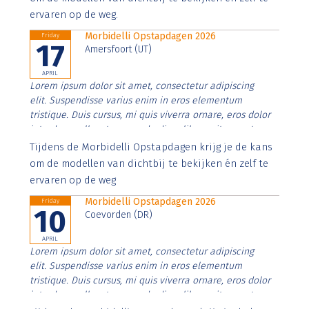
ervaren op de weg.
Morbidelli Opstapdagen 2026
Friday
17
Amersfoort (UT)
APRIL
Lorem ipsum dolor sit amet, consectetur adipiscing
elit. Suspendisse varius enim in eros elementum
tristique. Duis cursus, mi quis viverra ornare, eros dolor
interdum nulla, ut commodo diam libero vitae erat.
Aenean faucibus nibh et justo cursus id rutrum lorem
Tijdens de Morbidelli Opstapdagen krijg je de kans
imperdiet. Nunc ut sem vitae risus tristique posuere.
om de modellen van dichtbij te bekijken én zelf te
ervaren op de weg
Morbidelli Opstapdagen 2026
Friday
10
Coevorden (DR)
APRIL
Lorem ipsum dolor sit amet, consectetur adipiscing
elit. Suspendisse varius enim in eros elementum
tristique. Duis cursus, mi quis viverra ornare, eros dolor
interdum nulla, ut commodo diam libero vitae erat.