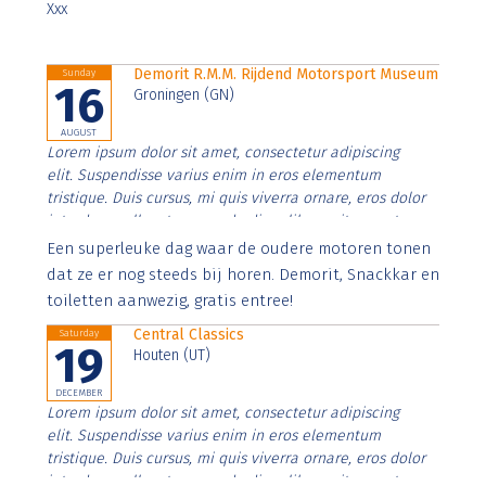
Xxx
Demorit R.M.M. Rijdend Motorsport Museum
Sunday
16
Groningen (GN)
AUGUST
Lorem ipsum dolor sit amet, consectetur adipiscing
elit. Suspendisse varius enim in eros elementum
tristique. Duis cursus, mi quis viverra ornare, eros dolor
interdum nulla, ut commodo diam libero vitae erat.
Aenean faucibus nibh et justo cursus id rutrum lorem
Een superleuke dag waar de oudere motoren tonen
imperdiet. Nunc ut sem vitae risus tristique posuere.
dat ze er nog steeds bij horen. Demorit, Snackkar en
toiletten aanwezig, gratis entree!
Central Classics
Saturday
19
Houten (UT)
DECEMBER
Lorem ipsum dolor sit amet, consectetur adipiscing
elit. Suspendisse varius enim in eros elementum
tristique. Duis cursus, mi quis viverra ornare, eros dolor
interdum nulla, ut commodo diam libero vitae erat.