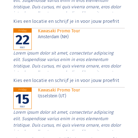
elit. Suspendisse varius enim in eros elementum
tristique. Duis cursus, mi quis viverra ornare, eros dolor
interdum nulla, ut commodo diam libero vitae erat.
Aenean faucibus nibh et justo cursus id rutrum lorem
Kies een locatie en schrijf je in voor jouw proefrit
imperdiet. Nunc ut sem vitae risus tristique posuere.
Kawasaki Promo Tour
Friday
22
Amsterdam (NH)
MAY
Lorem ipsum dolor sit amet, consectetur adipiscing
elit. Suspendisse varius enim in eros elementum
tristique. Duis cursus, mi quis viverra ornare, eros dolor
interdum nulla, ut commodo diam libero vitae erat.
Aenean faucibus nibh et justo cursus id rutrum lorem
Kies een locatie en schrijf je in voor jouw proefrit
imperdiet. Nunc ut sem vitae risus tristique posuere.
Kawasaki Promo Tour
Friday
15
IJsselstein (UT)
MAY
Lorem ipsum dolor sit amet, consectetur adipiscing
elit. Suspendisse varius enim in eros elementum
tristique. Duis cursus, mi quis viverra ornare, eros dolor
interdum nulla, ut commodo diam libero vitae erat.