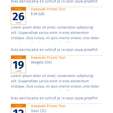
Aenean faucibus nibh et justo cursus id rutrum lorem
Kies een locatie en schrijf je in voor jouw proefrit
imperdiet. Nunc ut sem vitae risus tristique posuere.
Kawasaki Promo Tour
Friday
26
Echt (LB)
JUNE
Lorem ipsum dolor sit amet, consectetur adipiscing
elit. Suspendisse varius enim in eros elementum
tristique. Duis cursus, mi quis viverra ornare, eros dolor
interdum nulla, ut commodo diam libero vitae erat.
Aenean faucibus nibh et justo cursus id rutrum lorem
Kies een locatie en schrijf je in voor jouw proefrit
imperdiet. Nunc ut sem vitae risus tristique posuere.
Kawasaki Promo Tour
Friday
19
Hengelo (OV)
JUNE
Lorem ipsum dolor sit amet, consectetur adipiscing
elit. Suspendisse varius enim in eros elementum
tristique. Duis cursus, mi quis viverra ornare, eros dolor
interdum nulla, ut commodo diam libero vitae erat.
Aenean faucibus nibh et justo cursus id rutrum lorem
Kies een locatie en schrijf je in voor jouw proefrit
imperdiet. Nunc ut sem vitae risus tristique posuere.
Kawasaki Promo Tour
Friday
Goes (ZL)