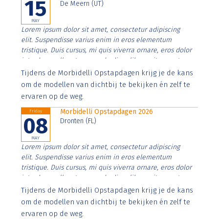
15
De Meern (UT)
MAY
Lorem ipsum dolor sit amet, consectetur adipiscing
elit. Suspendisse varius enim in eros elementum
tristique. Duis cursus, mi quis viverra ornare, eros dolor
interdum nulla, ut commodo diam libero vitae erat.
Aenean faucibus nibh et justo cursus id rutrum lorem
Tijdens de Morbidelli Opstapdagen krijg je de kans
imperdiet. Nunc ut sem vitae risus tristique posuere.
om de modellen van dichtbij te bekijken én zelf te
ervaren op de weg.
Morbidelli Opstapdagen 2026
Friday
08
Dronten (FL)
MAY
Lorem ipsum dolor sit amet, consectetur adipiscing
elit. Suspendisse varius enim in eros elementum
tristique. Duis cursus, mi quis viverra ornare, eros dolor
interdum nulla, ut commodo diam libero vitae erat.
Aenean faucibus nibh et justo cursus id rutrum lorem
Tijdens de Morbidelli Opstapdagen krijg je de kans
imperdiet. Nunc ut sem vitae risus tristique posuere.
om de modellen van dichtbij te bekijken én zelf te
ervaren op de weg.