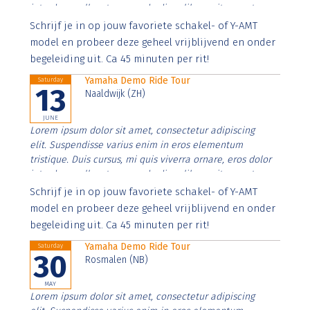
interdum nulla, ut commodo diam libero vitae erat.
Aenean faucibus nibh et justo cursus id rutrum lorem
Schrijf je in op jouw favoriete schakel- of Y-AMT
imperdiet. Nunc ut sem vitae risus tristique posuere.
model en probeer deze geheel vrijblijvend en onder
begeleiding uit. Ca 45 minuten per rit!
Yamaha Demo Ride Tour
Saturday
13
Naaldwijk (ZH)
JUNE
Lorem ipsum dolor sit amet, consectetur adipiscing
elit. Suspendisse varius enim in eros elementum
tristique. Duis cursus, mi quis viverra ornare, eros dolor
interdum nulla, ut commodo diam libero vitae erat.
Aenean faucibus nibh et justo cursus id rutrum lorem
Schrijf je in op jouw favoriete schakel- of Y-AMT
imperdiet. Nunc ut sem vitae risus tristique posuere.
model en probeer deze geheel vrijblijvend en onder
begeleiding uit. Ca 45 minuten per rit!
Yamaha Demo Ride Tour
Saturday
30
Rosmalen (NB)
MAY
Lorem ipsum dolor sit amet, consectetur adipiscing