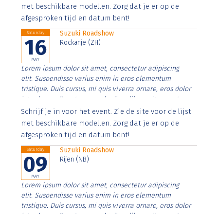
imperdiet. Nunc ut sem vitae risus tristique posuere.
met beschikbare modellen. Zorg dat je er op de
afgesproken tijd en datum bent!
Suzuki Roadshow
Saturday
16
Rockanje (ZH)
MAY
Lorem ipsum dolor sit amet, consectetur adipiscing
elit. Suspendisse varius enim in eros elementum
tristique. Duis cursus, mi quis viverra ornare, eros dolor
interdum nulla, ut commodo diam libero vitae erat.
Aenean faucibus nibh et justo cursus id rutrum lorem
Schrijf je in voor het event. Zie de site voor de lijst
imperdiet. Nunc ut sem vitae risus tristique posuere.
met beschikbare modellen. Zorg dat je er op de
afgesproken tijd en datum bent!
Suzuki Roadshow
Saturday
09
Rijen (NB)
MAY
Lorem ipsum dolor sit amet, consectetur adipiscing
elit. Suspendisse varius enim in eros elementum
tristique. Duis cursus, mi quis viverra ornare, eros dolor
interdum nulla, ut commodo diam libero vitae erat.