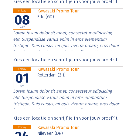
Aenean faucibus nibh et justo cursus id rutrum lorem
Kies een locatie en schrijf je in voor jouw proefrit
imperdiet. Nunc ut sem vitae risus tristique posuere.
Kawasaki Promo Tour
Friday
08
Ede (GD)
MAY
Lorem ipsum dolor sit amet, consectetur adipiscing
elit. Suspendisse varius enim in eros elementum
tristique. Duis cursus, mi quis viverra ornare, eros dolor
interdum nulla, ut commodo diam libero vitae erat.
Aenean faucibus nibh et justo cursus id rutrum lorem
Kies een locatie en schrijf je in voor jouw proefrit
imperdiet. Nunc ut sem vitae risus tristique posuere.
Kawasaki Promo Tour
Friday
01
Rotterdam (ZH)
MAY
Lorem ipsum dolor sit amet, consectetur adipiscing
elit. Suspendisse varius enim in eros elementum
tristique. Duis cursus, mi quis viverra ornare, eros dolor
interdum nulla, ut commodo diam libero vitae erat.
Aenean faucibus nibh et justo cursus id rutrum lorem
Kies een locatie en schrijf je in voor jouw proefrit
imperdiet. Nunc ut sem vitae risus tristique posuere.
Kawasaki Promo Tour
Friday
Nijeveen (DR)