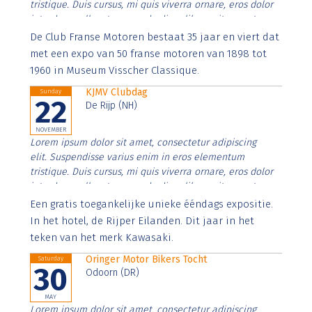
tristique. Duis cursus, mi quis viverra ornare, eros dolor
interdum nulla, ut commodo diam libero vitae erat.
Aenean faucibus nibh et justo cursus id rutrum lorem
De Club Franse Motoren bestaat 35 jaar en viert dat
imperdiet. Nunc ut sem vitae risus tristique posuere.
met een expo van 50 franse motoren van 1898 tot
1960 in Museum Visscher Classique.
KJMV Clubdag
Sunday
22
De Rijp (NH)
NOVEMBER
Lorem ipsum dolor sit amet, consectetur adipiscing
elit. Suspendisse varius enim in eros elementum
tristique. Duis cursus, mi quis viverra ornare, eros dolor
interdum nulla, ut commodo diam libero vitae erat.
Aenean faucibus nibh et justo cursus id rutrum lorem
Een gratis toegankelijke unieke ééndags expositie.
imperdiet. Nunc ut sem vitae risus tristique posuere.
In het hotel, de Rijper Eilanden. Dit jaar in het
teken van het merk Kawasaki.
Oringer Motor Bikers Tocht
Saturday
30
Odoorn (DR)
MAY
Lorem ipsum dolor sit amet, consectetur adipiscing