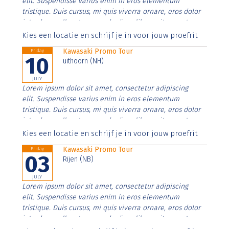
elit. Suspendisse varius enim in eros elementum
tristique. Duis cursus, mi quis viverra ornare, eros dolor
interdum nulla, ut commodo diam libero vitae erat.
Aenean faucibus nibh et justo cursus id rutrum lorem
Kies een locatie en schrijf je in voor jouw proefrit
imperdiet. Nunc ut sem vitae risus tristique posuere.
Kawasaki Promo Tour
Friday
10
uithoorn (NH)
JULY
Lorem ipsum dolor sit amet, consectetur adipiscing
elit. Suspendisse varius enim in eros elementum
tristique. Duis cursus, mi quis viverra ornare, eros dolor
interdum nulla, ut commodo diam libero vitae erat.
Aenean faucibus nibh et justo cursus id rutrum lorem
Kies een locatie en schrijf je in voor jouw proefrit
imperdiet. Nunc ut sem vitae risus tristique posuere.
Kawasaki Promo Tour
Friday
03
Rijen (NB)
JULY
Lorem ipsum dolor sit amet, consectetur adipiscing
elit. Suspendisse varius enim in eros elementum
tristique. Duis cursus, mi quis viverra ornare, eros dolor
interdum nulla, ut commodo diam libero vitae erat.