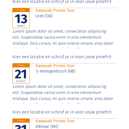
Aenean faucibus nibh et justo cursus id rutrum lorem
Kies een locatie en schrijf je in voor jouw proefrit
imperdiet. Nunc ut sem vitae risus tristique posuere.
Kawasaki Promo Tour
Friday
13
Leek (GN)
MARCH
Lorem ipsum dolor sit amet, consectetur adipiscing
elit. Suspendisse varius enim in eros elementum
tristique. Duis cursus, mi quis viverra ornare, eros dolor
interdum nulla, ut commodo diam libero vitae erat.
Aenean faucibus nibh et justo cursus id rutrum lorem
Kies een locatie en schrijf je in voor jouw proefrit
imperdiet. Nunc ut sem vitae risus tristique posuere.
Kawasaki Promo Tour
Friday
21
's-Hertogenbosch (NB)
AUGUST
Lorem ipsum dolor sit amet, consectetur adipiscing
elit. Suspendisse varius enim in eros elementum
tristique. Duis cursus, mi quis viverra ornare, eros dolor
interdum nulla, ut commodo diam libero vitae erat.
Aenean faucibus nibh et justo cursus id rutrum lorem
Kies een locatie en schrijf je in voor jouw proefrit
imperdiet. Nunc ut sem vitae risus tristique posuere.
Kawasaki Promo Tour
Friday
Alkmaar (NH)