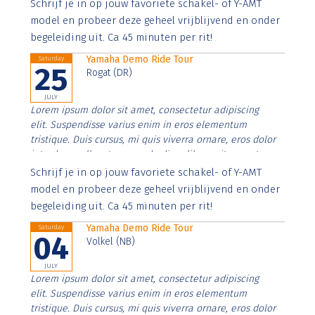
Aenean faucibus nibh et justo cursus id rutrum lorem
Schrijf je in op jouw favoriete schakel- of Y-AMT
imperdiet. Nunc ut sem vitae risus tristique posuere.
model en probeer deze geheel vrijblijvend en onder
begeleiding uit. Ca 45 minuten per rit!
Yamaha Demo Ride Tour
Saturday
25
Rogat (DR)
JULY
Lorem ipsum dolor sit amet, consectetur adipiscing
elit. Suspendisse varius enim in eros elementum
tristique. Duis cursus, mi quis viverra ornare, eros dolor
interdum nulla, ut commodo diam libero vitae erat.
Aenean faucibus nibh et justo cursus id rutrum lorem
Schrijf je in op jouw favoriete schakel- of Y-AMT
imperdiet. Nunc ut sem vitae risus tristique posuere.
model en probeer deze geheel vrijblijvend en onder
begeleiding uit. Ca 45 minuten per rit!
Yamaha Demo Ride Tour
Saturday
04
Volkel (NB)
JULY
Lorem ipsum dolor sit amet, consectetur adipiscing
elit. Suspendisse varius enim in eros elementum
tristique. Duis cursus, mi quis viverra ornare, eros dolor