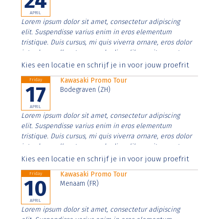
24
APRIL
Lorem ipsum dolor sit amet, consectetur adipiscing
elit. Suspendisse varius enim in eros elementum
tristique. Duis cursus, mi quis viverra ornare, eros dolor
interdum nulla, ut commodo diam libero vitae erat.
Aenean faucibus nibh et justo cursus id rutrum lorem
Kies een locatie en schrijf je in voor jouw proefrit
imperdiet. Nunc ut sem vitae risus tristique posuere.
Kawasaki Promo Tour
Friday
17
Bodegraven (ZH)
APRIL
Lorem ipsum dolor sit amet, consectetur adipiscing
elit. Suspendisse varius enim in eros elementum
tristique. Duis cursus, mi quis viverra ornare, eros dolor
interdum nulla, ut commodo diam libero vitae erat.
Aenean faucibus nibh et justo cursus id rutrum lorem
Kies een locatie en schrijf je in voor jouw proefrit
imperdiet. Nunc ut sem vitae risus tristique posuere.
Kawasaki Promo Tour
Friday
10
Menaam (FR)
APRIL
Lorem ipsum dolor sit amet, consectetur adipiscing