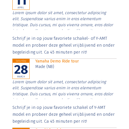
11
APRIL
Lorem ipsum dolor sit amet, consectetur adipiscing
elit. Suspendisse varius enim in eros elementum
tristique. Duis cursus, mi quis viverra ornare, eros dolor
interdum nulla, ut commodo diam libero vitae erat.
Aenean faucibus nibh et justo cursus id rutrum lorem
Schrijf je in op jouw favoriete schakel- of Y-AMT
imperdiet. Nunc ut sem vitae risus tristique posuere.
model en probeer deze geheel vrijblijvend en onder
begeleiding uit. Ca 45 minuten per rit!
Yamaha Demo Ride tour
Saturday
28
Made (NB)
MARCH
Lorem ipsum dolor sit amet, consectetur adipiscing
elit. Suspendisse varius enim in eros elementum
tristique. Duis cursus, mi quis viverra ornare, eros dolor
interdum nulla, ut commodo diam libero vitae erat.
Aenean faucibus nibh et justo cursus id rutrum lorem
Schrijf je in op jouw favoriete schakel of Y-AMT
imperdiet. Nunc ut sem vitae risus tristique posuere.
model en probeer deze geheel vrijblijvend en onder
begeleiding uit. Ca 45 minuten per rit!