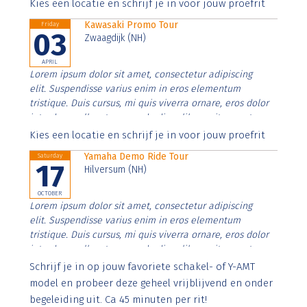
Aenean faucibus nibh et justo cursus id rutrum lorem
Kies een locatie en schrijf je in voor jouw proefrit
imperdiet. Nunc ut sem vitae risus tristique posuere.
Kawasaki Promo Tour
Friday
03
Zwaagdijk (NH)
APRIL
Lorem ipsum dolor sit amet, consectetur adipiscing
elit. Suspendisse varius enim in eros elementum
tristique. Duis cursus, mi quis viverra ornare, eros dolor
interdum nulla, ut commodo diam libero vitae erat.
Aenean faucibus nibh et justo cursus id rutrum lorem
Kies een locatie en schrijf je in voor jouw proefrit
imperdiet. Nunc ut sem vitae risus tristique posuere.
Yamaha Demo Ride Tour
Saturday
17
Hilversum (NH)
OCTOBER
Lorem ipsum dolor sit amet, consectetur adipiscing
elit. Suspendisse varius enim in eros elementum
tristique. Duis cursus, mi quis viverra ornare, eros dolor
interdum nulla, ut commodo diam libero vitae erat.
Aenean faucibus nibh et justo cursus id rutrum lorem
Schrijf je in op jouw favoriete schakel- of Y-AMT
imperdiet. Nunc ut sem vitae risus tristique posuere.
model en probeer deze geheel vrijblijvend en onder
begeleiding uit. Ca 45 minuten per rit!