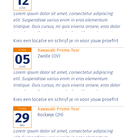
12
JUNE
Lorem ipsum dolor sit amet, consectetur adipiscing
elit. Suspendisse varius enim in eros elementum
tristique. Duis cursus, mi quis viverra ornare, eros dolor
interdum nulla, ut commodo diam libero vitae erat.
Aenean faucibus nibh et justo cursus id rutrum lorem
Kies een locatie en schrijf je in voor jouw proefrit
imperdiet. Nunc ut sem vitae risus tristique posuere.
Kawasaki Promo Tour
Friday
05
Zwolle (OV)
JUNE
Lorem ipsum dolor sit amet, consectetur adipiscing
elit. Suspendisse varius enim in eros elementum
tristique. Duis cursus, mi quis viverra ornare, eros dolor
interdum nulla, ut commodo diam libero vitae erat.
Aenean faucibus nibh et justo cursus id rutrum lorem
Kies een locatie en schrijf je in voor jouw proefrit
imperdiet. Nunc ut sem vitae risus tristique posuere.
Kawasaki Promo Tour
Friday
29
Rockanje (ZH)
MAY
Lorem ipsum dolor sit amet, consectetur adipiscing