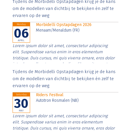
Aenean faucibus nibh et justo cursus id rutrum lorem
Tijdens de Morbidelli Opstapdagen krijg je de kans
imperdiet. Nunc ut sem vitae risus tristique posuere.
om de modellen van dichtbij te bekijken én zelf te
ervaren op de weg
Morbidelli Opstapdagen 2026
Monday
06
Menaam/Menaldum (FR)
APRIL
Lorem ipsum dolor sit amet, consectetur adipiscing
elit. Suspendisse varius enim in eros elementum
tristique. Duis cursus, mi quis viverra ornare, eros dolor
interdum nulla, ut commodo diam libero vitae erat.
Aenean faucibus nibh et justo cursus id rutrum lorem
Tijdens de Morbidelli Opstapdagen krijg je de kans
imperdiet. Nunc ut sem vitae risus tristique posuere.
om de modellen van dichtbij te bekijken én zelf te
ervaren op de weg.
Riders Festival
Saturday
30
Autotron Rosmalen (NB)
MAY
Lorem ipsum dolor sit amet, consectetur adipiscing
elit. Suspendisse varius enim in eros elementum
tristique. Duis cursus, mi quis viverra ornare, eros dolor