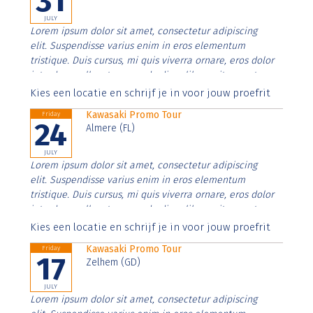
31
JULY
Lorem ipsum dolor sit amet, consectetur adipiscing
elit. Suspendisse varius enim in eros elementum
tristique. Duis cursus, mi quis viverra ornare, eros dolor
interdum nulla, ut commodo diam libero vitae erat.
Aenean faucibus nibh et justo cursus id rutrum lorem
Kies een locatie en schrijf je in voor jouw proefrit
imperdiet. Nunc ut sem vitae risus tristique posuere.
Kawasaki Promo Tour
Friday
24
Almere (FL)
JULY
Lorem ipsum dolor sit amet, consectetur adipiscing
elit. Suspendisse varius enim in eros elementum
tristique. Duis cursus, mi quis viverra ornare, eros dolor
interdum nulla, ut commodo diam libero vitae erat.
Aenean faucibus nibh et justo cursus id rutrum lorem
Kies een locatie en schrijf je in voor jouw proefrit
imperdiet. Nunc ut sem vitae risus tristique posuere.
Kawasaki Promo Tour
Friday
17
Zelhem (GD)
JULY
Lorem ipsum dolor sit amet, consectetur adipiscing