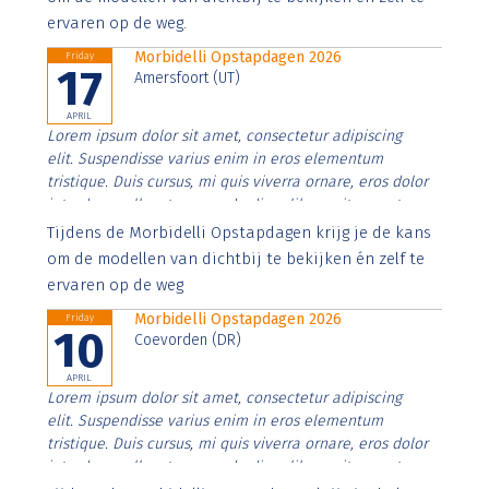
ervaren op de weg.
Morbidelli Opstapdagen 2026
Friday
17
Amersfoort (UT)
APRIL
Lorem ipsum dolor sit amet, consectetur adipiscing
elit. Suspendisse varius enim in eros elementum
tristique. Duis cursus, mi quis viverra ornare, eros dolor
interdum nulla, ut commodo diam libero vitae erat.
Aenean faucibus nibh et justo cursus id rutrum lorem
Tijdens de Morbidelli Opstapdagen krijg je de kans
imperdiet. Nunc ut sem vitae risus tristique posuere.
om de modellen van dichtbij te bekijken én zelf te
ervaren op de weg
Morbidelli Opstapdagen 2026
Friday
10
Coevorden (DR)
APRIL
Lorem ipsum dolor sit amet, consectetur adipiscing
elit. Suspendisse varius enim in eros elementum
tristique. Duis cursus, mi quis viverra ornare, eros dolor
interdum nulla, ut commodo diam libero vitae erat.