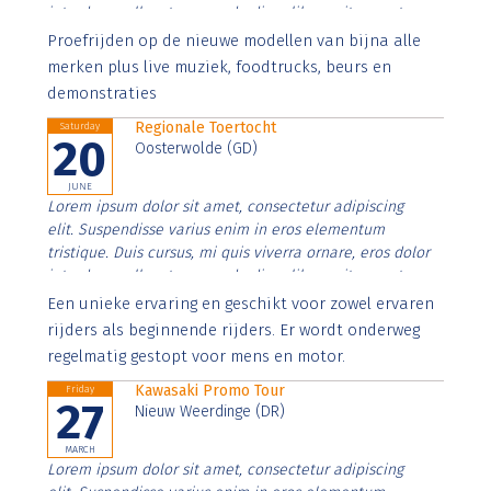
interdum nulla, ut commodo diam libero vitae erat.
Aenean faucibus nibh et justo cursus id rutrum lorem
Proefrijden op de nieuwe modellen van bijna alle
imperdiet. Nunc ut sem vitae risus tristique posuere.
merken plus live muziek, foodtrucks, beurs en
demonstraties
Regionale Toertocht
Saturday
20
Oosterwolde (GD)
JUNE
Lorem ipsum dolor sit amet, consectetur adipiscing
elit. Suspendisse varius enim in eros elementum
tristique. Duis cursus, mi quis viverra ornare, eros dolor
interdum nulla, ut commodo diam libero vitae erat.
Aenean faucibus nibh et justo cursus id rutrum lorem
Een unieke ervaring en geschikt voor zowel ervaren
imperdiet. Nunc ut sem vitae risus tristique posuere.
rijders als beginnende rijders. Er wordt onderweg
regelmatig gestopt voor mens en motor.
Kawasaki Promo Tour
Friday
27
Nieuw Weerdinge (DR)
MARCH
Lorem ipsum dolor sit amet, consectetur adipiscing