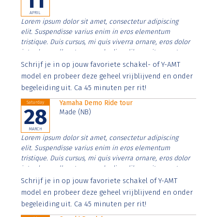
11
APRIL
Lorem ipsum dolor sit amet, consectetur adipiscing
elit. Suspendisse varius enim in eros elementum
tristique. Duis cursus, mi quis viverra ornare, eros dolor
interdum nulla, ut commodo diam libero vitae erat.
Aenean faucibus nibh et justo cursus id rutrum lorem
Schrijf je in op jouw favoriete schakel- of Y-AMT
imperdiet. Nunc ut sem vitae risus tristique posuere.
model en probeer deze geheel vrijblijvend en onder
begeleiding uit. Ca 45 minuten per rit!
Yamaha Demo Ride tour
Saturday
28
Made (NB)
MARCH
Lorem ipsum dolor sit amet, consectetur adipiscing
elit. Suspendisse varius enim in eros elementum
tristique. Duis cursus, mi quis viverra ornare, eros dolor
interdum nulla, ut commodo diam libero vitae erat.
Aenean faucibus nibh et justo cursus id rutrum lorem
Schrijf je in op jouw favoriete schakel of Y-AMT
imperdiet. Nunc ut sem vitae risus tristique posuere.
model en probeer deze geheel vrijblijvend en onder
begeleiding uit. Ca 45 minuten per rit!