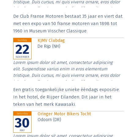
tristique. Duis cursus, mi quis viverra ornare, eros dolor
interdum nulla, ut commodo diam libero vitae erat.
Aenean faucibus nibh et justo cursus id rutrum lorem
De Club Franse Motoren bestaat 35 jaar en viert dat
imperdiet. Nunc ut sem vitae risus tristique posuere.
met een expo van 50 franse motoren van 1898 tot
1960 in Museum Visscher Classique.
KJMV Clubdag
Sunday
22
De Rijp (NH)
NOVEMBER
Lorem ipsum dolor sit amet, consectetur adipiscing
elit. Suspendisse varius enim in eros elementum
tristique. Duis cursus, mi quis viverra ornare, eros dolor
interdum nulla, ut commodo diam libero vitae erat.
Aenean faucibus nibh et justo cursus id rutrum lorem
Een gratis toegankelijke unieke ééndags expositie.
imperdiet. Nunc ut sem vitae risus tristique posuere.
In het hotel, de Rijper Eilanden. Dit jaar in het
teken van het merk Kawasaki.
Oringer Motor Bikers Tocht
Saturday
30
Odoorn (DR)
MAY
Lorem ipsum dolor sit amet, consectetur adipiscing