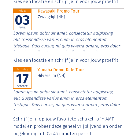
Aenean faucibus nibh et justo cursus id rutrum lorem
Kies een locatie en schrijf je in voor jouw proefrit
imperdiet. Nunc ut sem vitae risus tristique posuere.
Kawasaki Promo Tour
Friday
03
Zwaagdijk (NH)
APRIL
Lorem ipsum dolor sit amet, consectetur adipiscing
elit. Suspendisse varius enim in eros elementum
tristique. Duis cursus, mi quis viverra ornare, eros dolor
interdum nulla, ut commodo diam libero vitae erat.
Aenean faucibus nibh et justo cursus id rutrum lorem
Kies een locatie en schrijf je in voor jouw proefrit
imperdiet. Nunc ut sem vitae risus tristique posuere.
Yamaha Demo Ride Tour
Saturday
17
Hilversum (NH)
OCTOBER
Lorem ipsum dolor sit amet, consectetur adipiscing
elit. Suspendisse varius enim in eros elementum
tristique. Duis cursus, mi quis viverra ornare, eros dolor
interdum nulla, ut commodo diam libero vitae erat.
Aenean faucibus nibh et justo cursus id rutrum lorem
Schrijf je in op jouw favoriete schakel- of Y-AMT
imperdiet. Nunc ut sem vitae risus tristique posuere.
model en probeer deze geheel vrijblijvend en onder
begeleiding uit. Ca 45 minuten per rit!