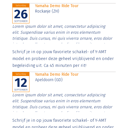
Yamaha Demo Ride Tour
Saturday
26
Rockanje (ZH)
SEPTEMBER
Lorem ipsum dolor sit amet, consectetur adipiscing
elit. Suspendisse varius enim in eros elementum
tristique. Duis cursus, mi quis viverra ornare, eros dolor
interdum nulla, ut commodo diam libero vitae erat.
Aenean faucibus nibh et justo cursus id rutrum lorem
Schrijf je in op jouw favoriete schakel- of Y-AMT
imperdiet. Nunc ut sem vitae risus tristique posuere.
model en probeer deze geheel vrijblijvend en onder
begeleiding uit. Ca 45 minuten per rit!
Yamaha Demo Ride Tour
Saturday
12
Apeldoorn (GD)
SEPTEMBER
Lorem ipsum dolor sit amet, consectetur adipiscing
elit. Suspendisse varius enim in eros elementum
tristique. Duis cursus, mi quis viverra ornare, eros dolor
interdum nulla, ut commodo diam libero vitae erat.
Aenean faucibus nibh et justo cursus id rutrum lorem
Schrijf je in op jouw favoriete schakel- of Y-AMT
imperdiet. Nunc ut sem vitae risus tristique posuere.
model en probeer deze geheel vrijblijvend en onder