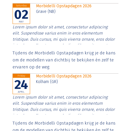
Morbidelli Opstapdagen 2026
Saturday
02
Grave (NB)
MAY
Lorem ipsum dolor sit amet, consectetur adipiscing
elit. Suspendisse varius enim in eros elementum
tristique. Duis cursus, mi quis viverra ornare, eros dolor
interdum nulla, ut commodo diam libero vitae erat.
Aenean faucibus nibh et justo cursus id rutrum lorem
Tijdens de Morbidelli Opstapdagen krijg je de kans
imperdiet. Nunc ut sem vitae risus tristique posuere.
om de modellen van dichtbij te bekijken én zelf te
ervaren op de weg.
Morbidelli Opstapdagen 2026
Friday
24
Kolham (GR)
APRIL
Lorem ipsum dolor sit amet, consectetur adipiscing
elit. Suspendisse varius enim in eros elementum
tristique. Duis cursus, mi quis viverra ornare, eros dolor
interdum nulla, ut commodo diam libero vitae erat.
Aenean faucibus nibh et justo cursus id rutrum lorem
Tijdens de Morbidelli Opstapdagen krijg je de kans
imperdiet. Nunc ut sem vitae risus tristique posuere.
om de modellen van dichtbij te bekijken én zelf te