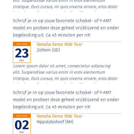
elit. Suspendisse varius enim in eros elementum
tristique. Duis cursus, mi quis viverra ornare, eros dolor
interdum nulla, ut commodo diam libero vitae erat.
Aenean faucibus nibh et justo cursus id rutrum lorem
Schrijf je in op jouw favoriete schakel- of Y-AMT
imperdiet. Nunc ut sem vitae risus tristique posuere.
model en probeer deze geheel vrijblijvend en onder
begeleiding uit. Ca 45 minuten per rit!
Yamaha Demo Ride Tour
Saturday
23
Zelhem (GD)
MAY
Lorem ipsum dolor sit amet, consectetur adipiscing
elit. Suspendisse varius enim in eros elementum
tristique. Duis cursus, mi quis viverra ornare, eros dolor
interdum nulla, ut commodo diam libero vitae erat.
Aenean faucibus nibh et justo cursus id rutrum lorem
Schrijf je in op jouw favoriete schakel- of Y-AMT
imperdiet. Nunc ut sem vitae risus tristique posuere.
model en probeer deze geheel vrijblijvend en onder
begeleiding uit. Ca 45 minuten per rit!
Yamaha Demo Ride Tour
Saturday
02
Hippolytushoef (NH)
MAY