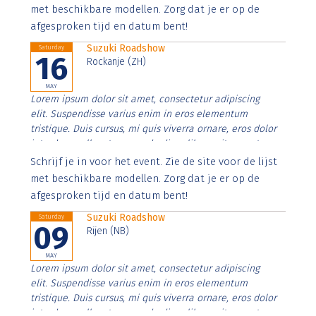
imperdiet. Nunc ut sem vitae risus tristique posuere.
met beschikbare modellen. Zorg dat je er op de
afgesproken tijd en datum bent!
Suzuki Roadshow
Saturday
16
Rockanje (ZH)
MAY
Lorem ipsum dolor sit amet, consectetur adipiscing
elit. Suspendisse varius enim in eros elementum
tristique. Duis cursus, mi quis viverra ornare, eros dolor
interdum nulla, ut commodo diam libero vitae erat.
Aenean faucibus nibh et justo cursus id rutrum lorem
Schrijf je in voor het event. Zie de site voor de lijst
imperdiet. Nunc ut sem vitae risus tristique posuere.
met beschikbare modellen. Zorg dat je er op de
afgesproken tijd en datum bent!
Suzuki Roadshow
Saturday
09
Rijen (NB)
MAY
Lorem ipsum dolor sit amet, consectetur adipiscing
elit. Suspendisse varius enim in eros elementum
tristique. Duis cursus, mi quis viverra ornare, eros dolor
interdum nulla, ut commodo diam libero vitae erat.