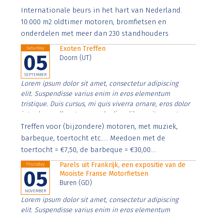
Aenean faucibus nibh et justo cursus id rutrum lorem
Internationale beurs in het hart van Nederland.
imperdiet. Nunc ut sem vitae risus tristique posuere.
10.000 m2 oldtimer motoren, bromfietsen en
onderdelen met meer dan 230 standhouders
Exoten Treffen
Saturday
05
Doorn (UT)
SEPTEMBER
Lorem ipsum dolor sit amet, consectetur adipiscing
elit. Suspendisse varius enim in eros elementum
tristique. Duis cursus, mi quis viverra ornare, eros dolor
interdum nulla, ut commodo diam libero vitae erat.
Aenean faucibus nibh et justo cursus id rutrum lorem
Treffen voor (bijzondere) motoren, met muziek,
imperdiet. Nunc ut sem vitae risus tristique posuere.
barbeque, toertocht etc..... Meedoen met de
toertocht = €7,50, de barbeque = €30,00....
Parels uit Frankrijk, een expositie van de
Thursday
05
Mooiste Franse Motorfietsen
Buren (GD)
NOVEMBER
Lorem ipsum dolor sit amet, consectetur adipiscing
elit. Suspendisse varius enim in eros elementum