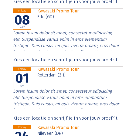
Aenean faucibus nibh et justo cursus id rutrum lorem
Kies een locatie en schrijf je in voor jouw proefrit
imperdiet. Nunc ut sem vitae risus tristique posuere.
Kawasaki Promo Tour
Friday
08
Ede (GD)
MAY
Lorem ipsum dolor sit amet, consectetur adipiscing
elit. Suspendisse varius enim in eros elementum
tristique. Duis cursus, mi quis viverra ornare, eros dolor
interdum nulla, ut commodo diam libero vitae erat.
Aenean faucibus nibh et justo cursus id rutrum lorem
Kies een locatie en schrijf je in voor jouw proefrit
imperdiet. Nunc ut sem vitae risus tristique posuere.
Kawasaki Promo Tour
Friday
01
Rotterdam (ZH)
MAY
Lorem ipsum dolor sit amet, consectetur adipiscing
elit. Suspendisse varius enim in eros elementum
tristique. Duis cursus, mi quis viverra ornare, eros dolor
interdum nulla, ut commodo diam libero vitae erat.
Aenean faucibus nibh et justo cursus id rutrum lorem
Kies een locatie en schrijf je in voor jouw proefrit
imperdiet. Nunc ut sem vitae risus tristique posuere.
Kawasaki Promo Tour
Friday
Nijeveen (DR)