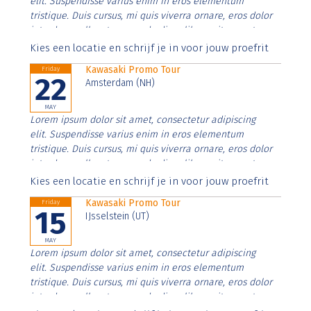
elit. Suspendisse varius enim in eros elementum
tristique. Duis cursus, mi quis viverra ornare, eros dolor
interdum nulla, ut commodo diam libero vitae erat.
Aenean faucibus nibh et justo cursus id rutrum lorem
Kies een locatie en schrijf je in voor jouw proefrit
imperdiet. Nunc ut sem vitae risus tristique posuere.
Kawasaki Promo Tour
Friday
22
Amsterdam (NH)
MAY
Lorem ipsum dolor sit amet, consectetur adipiscing
elit. Suspendisse varius enim in eros elementum
tristique. Duis cursus, mi quis viverra ornare, eros dolor
interdum nulla, ut commodo diam libero vitae erat.
Aenean faucibus nibh et justo cursus id rutrum lorem
Kies een locatie en schrijf je in voor jouw proefrit
imperdiet. Nunc ut sem vitae risus tristique posuere.
Kawasaki Promo Tour
Friday
15
IJsselstein (UT)
MAY
Lorem ipsum dolor sit amet, consectetur adipiscing
elit. Suspendisse varius enim in eros elementum
tristique. Duis cursus, mi quis viverra ornare, eros dolor
interdum nulla, ut commodo diam libero vitae erat.