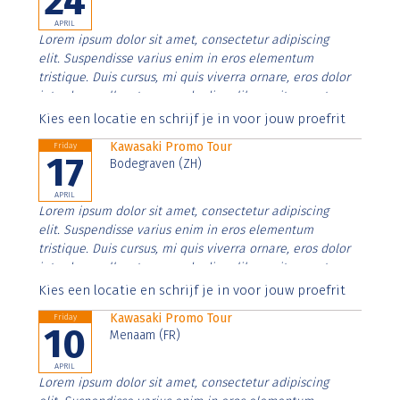
24
APRIL
Lorem ipsum dolor sit amet, consectetur adipiscing
elit. Suspendisse varius enim in eros elementum
tristique. Duis cursus, mi quis viverra ornare, eros dolor
interdum nulla, ut commodo diam libero vitae erat.
Aenean faucibus nibh et justo cursus id rutrum lorem
Kies een locatie en schrijf je in voor jouw proefrit
imperdiet. Nunc ut sem vitae risus tristique posuere.
Kawasaki Promo Tour
Friday
17
Bodegraven (ZH)
APRIL
Lorem ipsum dolor sit amet, consectetur adipiscing
elit. Suspendisse varius enim in eros elementum
tristique. Duis cursus, mi quis viverra ornare, eros dolor
interdum nulla, ut commodo diam libero vitae erat.
Aenean faucibus nibh et justo cursus id rutrum lorem
Kies een locatie en schrijf je in voor jouw proefrit
imperdiet. Nunc ut sem vitae risus tristique posuere.
Kawasaki Promo Tour
Friday
10
Menaam (FR)
APRIL
Lorem ipsum dolor sit amet, consectetur adipiscing