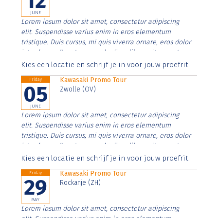
12
JUNE
Lorem ipsum dolor sit amet, consectetur adipiscing
elit. Suspendisse varius enim in eros elementum
tristique. Duis cursus, mi quis viverra ornare, eros dolor
interdum nulla, ut commodo diam libero vitae erat.
Aenean faucibus nibh et justo cursus id rutrum lorem
Kies een locatie en schrijf je in voor jouw proefrit
imperdiet. Nunc ut sem vitae risus tristique posuere.
Kawasaki Promo Tour
Friday
05
Zwolle (OV)
JUNE
Lorem ipsum dolor sit amet, consectetur adipiscing
elit. Suspendisse varius enim in eros elementum
tristique. Duis cursus, mi quis viverra ornare, eros dolor
interdum nulla, ut commodo diam libero vitae erat.
Aenean faucibus nibh et justo cursus id rutrum lorem
Kies een locatie en schrijf je in voor jouw proefrit
imperdiet. Nunc ut sem vitae risus tristique posuere.
Kawasaki Promo Tour
Friday
29
Rockanje (ZH)
MAY
Lorem ipsum dolor sit amet, consectetur adipiscing