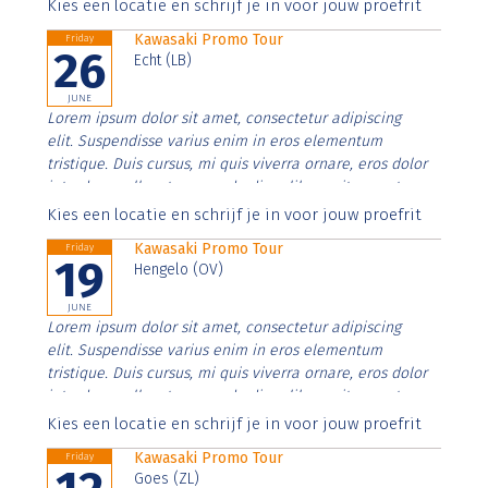
Aenean faucibus nibh et justo cursus id rutrum lorem
Kies een locatie en schrijf je in voor jouw proefrit
imperdiet. Nunc ut sem vitae risus tristique posuere.
Kawasaki Promo Tour
Friday
26
Echt (LB)
JUNE
Lorem ipsum dolor sit amet, consectetur adipiscing
elit. Suspendisse varius enim in eros elementum
tristique. Duis cursus, mi quis viverra ornare, eros dolor
interdum nulla, ut commodo diam libero vitae erat.
Aenean faucibus nibh et justo cursus id rutrum lorem
Kies een locatie en schrijf je in voor jouw proefrit
imperdiet. Nunc ut sem vitae risus tristique posuere.
Kawasaki Promo Tour
Friday
19
Hengelo (OV)
JUNE
Lorem ipsum dolor sit amet, consectetur adipiscing
elit. Suspendisse varius enim in eros elementum
tristique. Duis cursus, mi quis viverra ornare, eros dolor
interdum nulla, ut commodo diam libero vitae erat.
Aenean faucibus nibh et justo cursus id rutrum lorem
Kies een locatie en schrijf je in voor jouw proefrit
imperdiet. Nunc ut sem vitae risus tristique posuere.
Kawasaki Promo Tour
Friday
Goes (ZL)