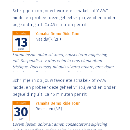
interdum nulla, ut commodo diam libero vitae erat.
Aenean faucibus nibh et justo cursus id rutrum lorem
Schrijf je in op jouw favoriete schakel- of Y-AMT
imperdiet. Nunc ut sem vitae risus tristique posuere.
model en probeer deze geheel vrijblijvend en onder
begeleiding uit. Ca 45 minuten per rit!
Yamaha Demo Ride Tour
Saturday
13
Naaldwijk (ZH)
JUNE
Lorem ipsum dolor sit amet, consectetur adipiscing
elit. Suspendisse varius enim in eros elementum
tristique. Duis cursus, mi quis viverra ornare, eros dolor
interdum nulla, ut commodo diam libero vitae erat.
Aenean faucibus nibh et justo cursus id rutrum lorem
Schrijf je in op jouw favoriete schakel- of Y-AMT
imperdiet. Nunc ut sem vitae risus tristique posuere.
model en probeer deze geheel vrijblijvend en onder
begeleiding uit. Ca 45 minuten per rit!
Yamaha Demo Ride Tour
Saturday
30
Rosmalen (NB)
MAY
Lorem ipsum dolor sit amet, consectetur adipiscing