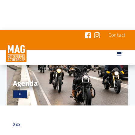
Contact
Agenda
X
Xxx