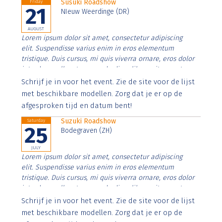
Susuki Roadshow
Friday
21
NIeuw Weerdinge (DR)
AUGUST
Lorem ipsum dolor sit amet, consectetur adipiscing
elit. Suspendisse varius enim in eros elementum
tristique. Duis cursus, mi quis viverra ornare, eros dolor
interdum nulla, ut commodo diam libero vitae erat.
Aenean faucibus nibh et justo cursus id rutrum lorem
Schrijf je in voor het event. Zie de site voor de lijst
imperdiet. Nunc ut sem vitae risus tristique posuere.
met beschikbare modellen. Zorg dat je er op de
afgesproken tijd en datum bent!
Suzuki Roadshow
Saturday
25
Bodegraven (ZH)
JULY
Lorem ipsum dolor sit amet, consectetur adipiscing
elit. Suspendisse varius enim in eros elementum
tristique. Duis cursus, mi quis viverra ornare, eros dolor
interdum nulla, ut commodo diam libero vitae erat.
Aenean faucibus nibh et justo cursus id rutrum lorem
Schrijf je in voor het event. Zie de site voor de lijst
imperdiet. Nunc ut sem vitae risus tristique posuere.
met beschikbare modellen. Zorg dat je er op de