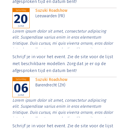
afgesproken tijd en datum bent!
Suzuki Roadshow
Saturday
20
Leeuwarden (FR)
JUNE
Lorem ipsum dolor sit amet, consectetur adipiscing
elit. Suspendisse varius enim in eros elementum
tristique. Duis cursus, mi quis viverra ornare, eros dolor
interdum nulla, ut commodo diam libero vitae erat.
Aenean faucibus nibh et justo cursus id rutrum lorem
Schrijf je in voor het event. Zie de site voor de lijst
imperdiet. Nunc ut sem vitae risus tristique posuere.
met beschikbare modellen. Zorg dat je er op de
afgesproken tijd en datum bent!
Suzuki Roadshow
Saturday
06
Barendrecht (ZH)
JUNE
Lorem ipsum dolor sit amet, consectetur adipiscing
elit. Suspendisse varius enim in eros elementum
tristique. Duis cursus, mi quis viverra ornare, eros dolor
interdum nulla, ut commodo diam libero vitae erat.
Aenean faucibus nibh et justo cursus id rutrum lorem
Schrijf je in voor het event. Zie de site voor de lijst