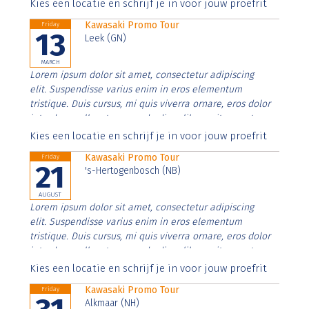
Aenean faucibus nibh et justo cursus id rutrum lorem
Kies een locatie en schrijf je in voor jouw proefrit
imperdiet. Nunc ut sem vitae risus tristique posuere.
Kawasaki Promo Tour
Friday
13
Leek (GN)
MARCH
Lorem ipsum dolor sit amet, consectetur adipiscing
elit. Suspendisse varius enim in eros elementum
tristique. Duis cursus, mi quis viverra ornare, eros dolor
interdum nulla, ut commodo diam libero vitae erat.
Aenean faucibus nibh et justo cursus id rutrum lorem
Kies een locatie en schrijf je in voor jouw proefrit
imperdiet. Nunc ut sem vitae risus tristique posuere.
Kawasaki Promo Tour
Friday
21
's-Hertogenbosch (NB)
AUGUST
Lorem ipsum dolor sit amet, consectetur adipiscing
elit. Suspendisse varius enim in eros elementum
tristique. Duis cursus, mi quis viverra ornare, eros dolor
interdum nulla, ut commodo diam libero vitae erat.
Aenean faucibus nibh et justo cursus id rutrum lorem
Kies een locatie en schrijf je in voor jouw proefrit
imperdiet. Nunc ut sem vitae risus tristique posuere.
Kawasaki Promo Tour
Friday
Alkmaar (NH)