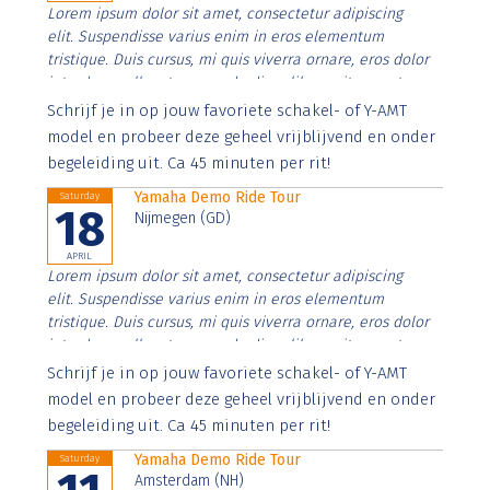
Lorem ipsum dolor sit amet, consectetur adipiscing
elit. Suspendisse varius enim in eros elementum
tristique. Duis cursus, mi quis viverra ornare, eros dolor
interdum nulla, ut commodo diam libero vitae erat.
Aenean faucibus nibh et justo cursus id rutrum lorem
Schrijf je in op jouw favoriete schakel- of Y-AMT
imperdiet. Nunc ut sem vitae risus tristique posuere.
model en probeer deze geheel vrijblijvend en onder
begeleiding uit. Ca 45 minuten per rit!
Yamaha Demo Ride Tour
Saturday
18
Nijmegen (GD)
APRIL
Lorem ipsum dolor sit amet, consectetur adipiscing
elit. Suspendisse varius enim in eros elementum
tristique. Duis cursus, mi quis viverra ornare, eros dolor
interdum nulla, ut commodo diam libero vitae erat.
Aenean faucibus nibh et justo cursus id rutrum lorem
Schrijf je in op jouw favoriete schakel- of Y-AMT
imperdiet. Nunc ut sem vitae risus tristique posuere.
model en probeer deze geheel vrijblijvend en onder
begeleiding uit. Ca 45 minuten per rit!
Yamaha Demo Ride Tour
Saturday
Amsterdam (NH)