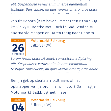
elit. Suspendisse varius enim in eros elementum
tristique. Duis cursus, mi quis viverra ornare, eros dolor
interdum nulla, ut commodo diam libero vitae erat.
Aenean faucibus nibh et justo cursus id rutrum lorem
Vanuit Odoorn (8km boven Emmen) een rit van 239
imperdiet. Nunc ut sem vitae risus tristique posuere.
km via Z/O Drenthe met lunch in Bad Bendheim,
daarna via Meppen en Haren terug naar Odoorn.
Motormarkt Balkbrug
Saturday
26
Balkbrug (OV)
SEPTEMBER
Lorem ipsum dolor sit amet, consectetur adipiscing
elit. Suspendisse varius enim in eros elementum
tristique. Duis cursus, mi quis viverra ornare, eros dolor
interdum nulla, ut commodo diam libero vitae erat.
Aenean faucibus nibh et justo cursus id rutrum lorem
Ben jij gek op sleutelen, oldtimers of het
imperdiet. Nunc ut sem vitae risus tristique posuere.
opknappen van je brommer of motor? Dan mag je
Motormarkt Balkbrug niet missen.
Motormarkt Balkbrug
Saturday
04
Balkbrug (OV)