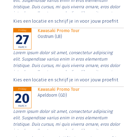
elit. Suspendisse varius enim in eros elementum
tristique. Duis cursus, mi quis viverra ornare, eros dolor
interdum nulla, ut commodo diam libero vitae erat.
Aenean faucibus nibh et justo cursus id rutrum lorem
Kies een locatie en schrijf je in voor jouw proefrit
imperdiet. Nunc ut sem vitae risus tristique posuere.
Kawasaki Promo Tour
Friday
27
Oostrum (LB)
MARCH
Lorem ipsum dolor sit amet, consectetur adipiscing
elit. Suspendisse varius enim in eros elementum
tristique. Duis cursus, mi quis viverra ornare, eros dolor
interdum nulla, ut commodo diam libero vitae erat.
Aenean faucibus nibh et justo cursus id rutrum lorem
Kies een locatie en schrijf je in voor jouw proefrit
imperdiet. Nunc ut sem vitae risus tristique posuere.
Kawasaki Promo Tour
Friday
20
Apeldoorn (GD)
MARCH
Lorem ipsum dolor sit amet, consectetur adipiscing
elit. Suspendisse varius enim in eros elementum
tristique. Duis cursus, mi quis viverra ornare, eros dolor
interdum nulla, ut commodo diam libero vitae erat.