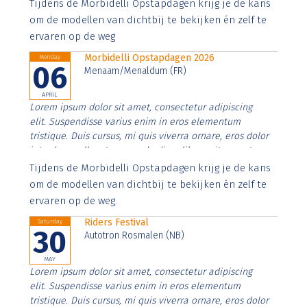
Aenean faucibus nibh et justo cursus id rutrum lorem
Tijdens de Morbidelli Opstapdagen krijg je de kans
imperdiet. Nunc ut sem vitae risus tristique posuere.
om de modellen van dichtbij te bekijken én zelf te
ervaren op de weg
Morbidelli Opstapdagen 2026
Monday
06
Menaam/Menaldum (FR)
APRIL
Lorem ipsum dolor sit amet, consectetur adipiscing
elit. Suspendisse varius enim in eros elementum
tristique. Duis cursus, mi quis viverra ornare, eros dolor
interdum nulla, ut commodo diam libero vitae erat.
Aenean faucibus nibh et justo cursus id rutrum lorem
Tijdens de Morbidelli Opstapdagen krijg je de kans
imperdiet. Nunc ut sem vitae risus tristique posuere.
om de modellen van dichtbij te bekijken én zelf te
ervaren op de weg.
Riders Festival
Saturday
30
Autotron Rosmalen (NB)
MAY
Lorem ipsum dolor sit amet, consectetur adipiscing
elit. Suspendisse varius enim in eros elementum
tristique. Duis cursus, mi quis viverra ornare, eros dolor