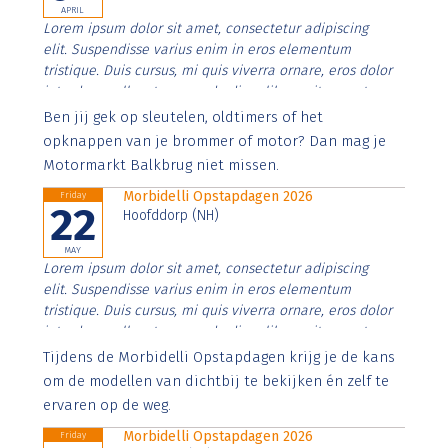
APRIL
Lorem ipsum dolor sit amet, consectetur adipiscing
elit. Suspendisse varius enim in eros elementum
tristique. Duis cursus, mi quis viverra ornare, eros dolor
interdum nulla, ut commodo diam libero vitae erat.
Aenean faucibus nibh et justo cursus id rutrum lorem
Ben jij gek op sleutelen, oldtimers of het
imperdiet. Nunc ut sem vitae risus tristique posuere.
opknappen van je brommer of motor? Dan mag je
Motormarkt Balkbrug niet missen.
Morbidelli Opstapdagen 2026
Friday
22
Hoofddorp (NH)
MAY
Lorem ipsum dolor sit amet, consectetur adipiscing
elit. Suspendisse varius enim in eros elementum
tristique. Duis cursus, mi quis viverra ornare, eros dolor
interdum nulla, ut commodo diam libero vitae erat.
Aenean faucibus nibh et justo cursus id rutrum lorem
Tijdens de Morbidelli Opstapdagen krijg je de kans
imperdiet. Nunc ut sem vitae risus tristique posuere.
om de modellen van dichtbij te bekijken én zelf te
ervaren op de weg.
Morbidelli Opstapdagen 2026
Friday