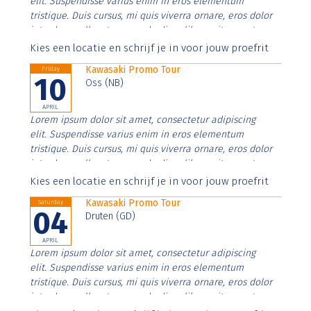
elit. Suspendisse varius enim in eros elementum
tristique. Duis cursus, mi quis viverra ornare, eros dolor
interdum nulla, ut commodo diam libero vitae erat.
Aenean faucibus nibh et justo cursus id rutrum lorem
Kies een locatie en schrijf je in voor jouw proefrit
imperdiet. Nunc ut sem vitae risus tristique posuere.
Kawasaki Promo Tour
Friday
10
Oss (NB)
APRIL
Lorem ipsum dolor sit amet, consectetur adipiscing
elit. Suspendisse varius enim in eros elementum
tristique. Duis cursus, mi quis viverra ornare, eros dolor
interdum nulla, ut commodo diam libero vitae erat.
Aenean faucibus nibh et justo cursus id rutrum lorem
Kies een locatie en schrijf je in voor jouw proefrit
imperdiet. Nunc ut sem vitae risus tristique posuere.
Kawasaki Promo Tour
Saturday
04
Druten (GD)
APRIL
Lorem ipsum dolor sit amet, consectetur adipiscing
elit. Suspendisse varius enim in eros elementum
tristique. Duis cursus, mi quis viverra ornare, eros dolor
interdum nulla, ut commodo diam libero vitae erat.