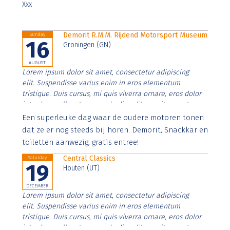
Xxx
Demorit R.M.M. Rijdend Motorsport Museum
Sunday
16
Groningen (GN)
AUGUST
Lorem ipsum dolor sit amet, consectetur adipiscing
elit. Suspendisse varius enim in eros elementum
tristique. Duis cursus, mi quis viverra ornare, eros dolor
interdum nulla, ut commodo diam libero vitae erat.
Aenean faucibus nibh et justo cursus id rutrum lorem
Een superleuke dag waar de oudere motoren tonen
imperdiet. Nunc ut sem vitae risus tristique posuere.
dat ze er nog steeds bij horen. Demorit, Snackkar en
toiletten aanwezig, gratis entree!
Central Classics
Saturday
19
Houten (UT)
DECEMBER
Lorem ipsum dolor sit amet, consectetur adipiscing
elit. Suspendisse varius enim in eros elementum
tristique. Duis cursus, mi quis viverra ornare, eros dolor
interdum nulla, ut commodo diam libero vitae erat.