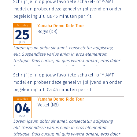
Aenean faucibus nibh et justo cursus id rutrum lorem
Schrijf je in op jouw favoriete schakel- of Y-AMT
imperdiet. Nunc ut sem vitae risus tristique posuere.
model en probeer deze geheel vrijblijvend en onder
begeleiding uit. Ca 45 minuten per rit!
Yamaha Demo Ride Tour
Saturday
25
Rogat (DR)
JULY
Lorem ipsum dolor sit amet, consectetur adipiscing
elit. Suspendisse varius enim in eros elementum
tristique. Duis cursus, mi quis viverra ornare, eros dolor
interdum nulla, ut commodo diam libero vitae erat.
Aenean faucibus nibh et justo cursus id rutrum lorem
Schrijf je in op jouw favoriete schakel- of Y-AMT
imperdiet. Nunc ut sem vitae risus tristique posuere.
model en probeer deze geheel vrijblijvend en onder
begeleiding uit. Ca 45 minuten per rit!
Yamaha Demo Ride Tour
Saturday
04
Volkel (NB)
JULY
Lorem ipsum dolor sit amet, consectetur adipiscing
elit. Suspendisse varius enim in eros elementum
tristique. Duis cursus, mi quis viverra ornare, eros dolor