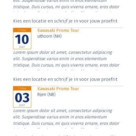
elit. Suspendisse varius enim in eros elementum
tristique. Duis cursus, mi quis viverra ornare, eros dolor
interdum nulla, ut commodo diam libero vitae erat.
Aenean faucibus nibh et justo cursus id rutrum lorem
Kies een locatie en schrijf je in voor jouw proefrit
imperdiet. Nunc ut sem vitae risus tristique posuere.
Kawasaki Promo Tour
Friday
10
uithoorn (NH)
JULY
Lorem ipsum dolor sit amet, consectetur adipiscing
elit. Suspendisse varius enim in eros elementum
tristique. Duis cursus, mi quis viverra ornare, eros dolor
interdum nulla, ut commodo diam libero vitae erat.
Aenean faucibus nibh et justo cursus id rutrum lorem
Kies een locatie en schrijf je in voor jouw proefrit
imperdiet. Nunc ut sem vitae risus tristique posuere.
Kawasaki Promo Tour
Friday
03
Rijen (NB)
JULY
Lorem ipsum dolor sit amet, consectetur adipiscing
elit. Suspendisse varius enim in eros elementum
tristique. Duis cursus, mi quis viverra ornare, eros dolor
interdum nulla, ut commodo diam libero vitae erat.