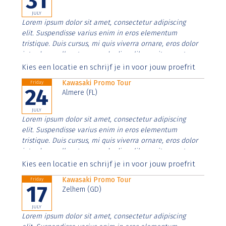
31
JULY
Lorem ipsum dolor sit amet, consectetur adipiscing
elit. Suspendisse varius enim in eros elementum
tristique. Duis cursus, mi quis viverra ornare, eros dolor
interdum nulla, ut commodo diam libero vitae erat.
Aenean faucibus nibh et justo cursus id rutrum lorem
Kies een locatie en schrijf je in voor jouw proefrit
imperdiet. Nunc ut sem vitae risus tristique posuere.
Kawasaki Promo Tour
Friday
24
Almere (FL)
JULY
Lorem ipsum dolor sit amet, consectetur adipiscing
elit. Suspendisse varius enim in eros elementum
tristique. Duis cursus, mi quis viverra ornare, eros dolor
interdum nulla, ut commodo diam libero vitae erat.
Aenean faucibus nibh et justo cursus id rutrum lorem
Kies een locatie en schrijf je in voor jouw proefrit
imperdiet. Nunc ut sem vitae risus tristique posuere.
Kawasaki Promo Tour
Friday
17
Zelhem (GD)
JULY
Lorem ipsum dolor sit amet, consectetur adipiscing