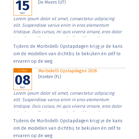
15
De Meern (UT)
MAY
Lorem ipsum dolor sit amet, consectetur adipiscing
elit. Suspendisse varius enim in eros elementum
tristique. Duis cursus, mi quis viverra ornare, eros dolor
interdum nulla, ut commodo diam libero vitae erat.
Aenean faucibus nibh et justo cursus id rutrum lorem
Tijdens de Morbidelli Opstapdagen krijg je de kans
imperdiet. Nunc ut sem vitae risus tristique posuere.
om de modellen van dichtbij te bekijken én zelf te
ervaren op de weg.
Morbidelli Opstapdagen 2026
Friday
08
Dronten (FL)
MAY
Lorem ipsum dolor sit amet, consectetur adipiscing
elit. Suspendisse varius enim in eros elementum
tristique. Duis cursus, mi quis viverra ornare, eros dolor
interdum nulla, ut commodo diam libero vitae erat.
Aenean faucibus nibh et justo cursus id rutrum lorem
Tijdens de Morbidelli Opstapdagen krijg je de kans
imperdiet. Nunc ut sem vitae risus tristique posuere.
om de modellen van dichtbij te bekijken én zelf te
ervaren op de weg.