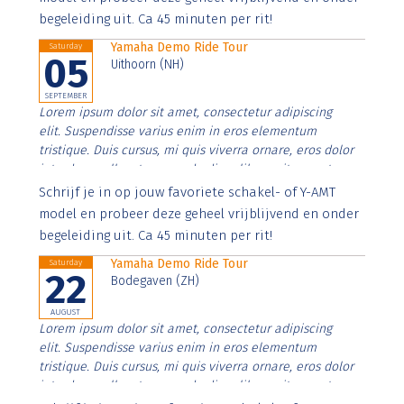
begeleiding uit. Ca 45 minuten per rit!
Yamaha Demo Ride Tour
Saturday
05
Uithoorn (NH)
SEPTEMBER
Lorem ipsum dolor sit amet, consectetur adipiscing
elit. Suspendisse varius enim in eros elementum
tristique. Duis cursus, mi quis viverra ornare, eros dolor
interdum nulla, ut commodo diam libero vitae erat.
Aenean faucibus nibh et justo cursus id rutrum lorem
Schrijf je in op jouw favoriete schakel- of Y-AMT
imperdiet. Nunc ut sem vitae risus tristique posuere.
model en probeer deze geheel vrijblijvend en onder
begeleiding uit. Ca 45 minuten per rit!
Yamaha Demo Ride Tour
Saturday
22
Bodegaven (ZH)
AUGUST
Lorem ipsum dolor sit amet, consectetur adipiscing
elit. Suspendisse varius enim in eros elementum
tristique. Duis cursus, mi quis viverra ornare, eros dolor
interdum nulla, ut commodo diam libero vitae erat.