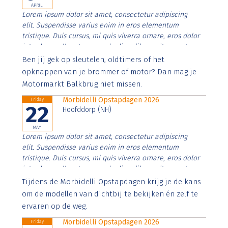
APRIL
Lorem ipsum dolor sit amet, consectetur adipiscing
elit. Suspendisse varius enim in eros elementum
tristique. Duis cursus, mi quis viverra ornare, eros dolor
interdum nulla, ut commodo diam libero vitae erat.
Aenean faucibus nibh et justo cursus id rutrum lorem
Ben jij gek op sleutelen, oldtimers of het
imperdiet. Nunc ut sem vitae risus tristique posuere.
opknappen van je brommer of motor? Dan mag je
Motormarkt Balkbrug niet missen.
Morbidelli Opstapdagen 2026
Friday
22
Hoofddorp (NH)
MAY
Lorem ipsum dolor sit amet, consectetur adipiscing
elit. Suspendisse varius enim in eros elementum
tristique. Duis cursus, mi quis viverra ornare, eros dolor
interdum nulla, ut commodo diam libero vitae erat.
Aenean faucibus nibh et justo cursus id rutrum lorem
Tijdens de Morbidelli Opstapdagen krijg je de kans
imperdiet. Nunc ut sem vitae risus tristique posuere.
om de modellen van dichtbij te bekijken én zelf te
ervaren op de weg.
Morbidelli Opstapdagen 2026
Friday