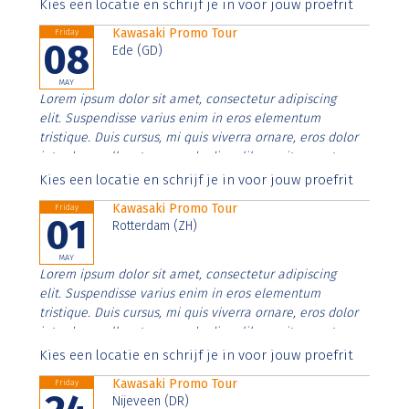
Aenean faucibus nibh et justo cursus id rutrum lorem
Kies een locatie en schrijf je in voor jouw proefrit
imperdiet. Nunc ut sem vitae risus tristique posuere.
Kawasaki Promo Tour
Friday
08
Ede (GD)
MAY
Lorem ipsum dolor sit amet, consectetur adipiscing
elit. Suspendisse varius enim in eros elementum
tristique. Duis cursus, mi quis viverra ornare, eros dolor
interdum nulla, ut commodo diam libero vitae erat.
Aenean faucibus nibh et justo cursus id rutrum lorem
Kies een locatie en schrijf je in voor jouw proefrit
imperdiet. Nunc ut sem vitae risus tristique posuere.
Kawasaki Promo Tour
Friday
01
Rotterdam (ZH)
MAY
Lorem ipsum dolor sit amet, consectetur adipiscing
elit. Suspendisse varius enim in eros elementum
tristique. Duis cursus, mi quis viverra ornare, eros dolor
interdum nulla, ut commodo diam libero vitae erat.
Aenean faucibus nibh et justo cursus id rutrum lorem
Kies een locatie en schrijf je in voor jouw proefrit
imperdiet. Nunc ut sem vitae risus tristique posuere.
Kawasaki Promo Tour
Friday
Nijeveen (DR)