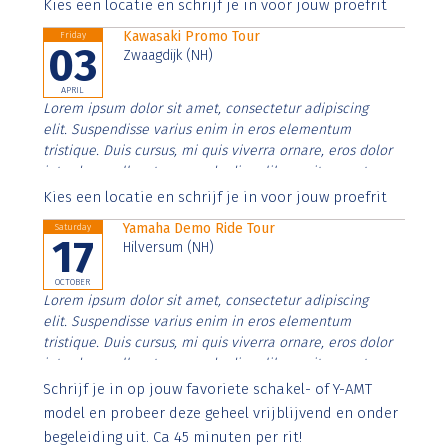
Aenean faucibus nibh et justo cursus id rutrum lorem
Kies een locatie en schrijf je in voor jouw proefrit
imperdiet. Nunc ut sem vitae risus tristique posuere.
Kawasaki Promo Tour
Friday
03
Zwaagdijk (NH)
APRIL
Lorem ipsum dolor sit amet, consectetur adipiscing
elit. Suspendisse varius enim in eros elementum
tristique. Duis cursus, mi quis viverra ornare, eros dolor
interdum nulla, ut commodo diam libero vitae erat.
Aenean faucibus nibh et justo cursus id rutrum lorem
Kies een locatie en schrijf je in voor jouw proefrit
imperdiet. Nunc ut sem vitae risus tristique posuere.
Yamaha Demo Ride Tour
Saturday
17
Hilversum (NH)
OCTOBER
Lorem ipsum dolor sit amet, consectetur adipiscing
elit. Suspendisse varius enim in eros elementum
tristique. Duis cursus, mi quis viverra ornare, eros dolor
interdum nulla, ut commodo diam libero vitae erat.
Aenean faucibus nibh et justo cursus id rutrum lorem
Schrijf je in op jouw favoriete schakel- of Y-AMT
imperdiet. Nunc ut sem vitae risus tristique posuere.
model en probeer deze geheel vrijblijvend en onder
begeleiding uit. Ca 45 minuten per rit!