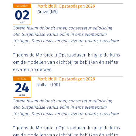
Morbidelli Opstapdagen 2026
Saturday
02
Grave (NB)
MAY
Lorem ipsum dolor sit amet, consectetur adipiscing
elit. Suspendisse varius enim in eros elementum
tristique. Duis cursus, mi quis viverra ornare, eros dolor
interdum nulla, ut commodo diam libero vitae erat.
Aenean faucibus nibh et justo cursus id rutrum lorem
Tijdens de Morbidelli Opstapdagen krijg je de kans
imperdiet. Nunc ut sem vitae risus tristique posuere.
om de modellen van dichtbij te bekijken én zelf te
ervaren op de weg.
Morbidelli Opstapdagen 2026
Friday
24
Kolham (GR)
APRIL
Lorem ipsum dolor sit amet, consectetur adipiscing
elit. Suspendisse varius enim in eros elementum
tristique. Duis cursus, mi quis viverra ornare, eros dolor
interdum nulla, ut commodo diam libero vitae erat.
Aenean faucibus nibh et justo cursus id rutrum lorem
Tijdens de Morbidelli Opstapdagen krijg je de kans
imperdiet. Nunc ut sem vitae risus tristique posuere.
om de modellen van dichtbij te bekijken én zelf te