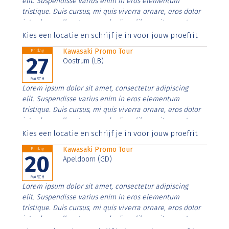
elit. Suspendisse varius enim in eros elementum
tristique. Duis cursus, mi quis viverra ornare, eros dolor
interdum nulla, ut commodo diam libero vitae erat.
Aenean faucibus nibh et justo cursus id rutrum lorem
Kies een locatie en schrijf je in voor jouw proefrit
imperdiet. Nunc ut sem vitae risus tristique posuere.
Kawasaki Promo Tour
Friday
27
Oostrum (LB)
MARCH
Lorem ipsum dolor sit amet, consectetur adipiscing
elit. Suspendisse varius enim in eros elementum
tristique. Duis cursus, mi quis viverra ornare, eros dolor
interdum nulla, ut commodo diam libero vitae erat.
Aenean faucibus nibh et justo cursus id rutrum lorem
Kies een locatie en schrijf je in voor jouw proefrit
imperdiet. Nunc ut sem vitae risus tristique posuere.
Kawasaki Promo Tour
Friday
20
Apeldoorn (GD)
MARCH
Lorem ipsum dolor sit amet, consectetur adipiscing
elit. Suspendisse varius enim in eros elementum
tristique. Duis cursus, mi quis viverra ornare, eros dolor
interdum nulla, ut commodo diam libero vitae erat.