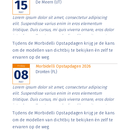
15
De Meern (UT)
MAY
Lorem ipsum dolor sit amet, consectetur adipiscing
elit. Suspendisse varius enim in eros elementum
tristique. Duis cursus, mi quis viverra ornare, eros dolor
interdum nulla, ut commodo diam libero vitae erat.
Aenean faucibus nibh et justo cursus id rutrum lorem
Tijdens de Morbidelli Opstapdagen krijg je de kans
imperdiet. Nunc ut sem vitae risus tristique posuere.
om de modellen van dichtbij te bekijken én zelf te
ervaren op de weg.
Morbidelli Opstapdagen 2026
Friday
08
Dronten (FL)
MAY
Lorem ipsum dolor sit amet, consectetur adipiscing
elit. Suspendisse varius enim in eros elementum
tristique. Duis cursus, mi quis viverra ornare, eros dolor
interdum nulla, ut commodo diam libero vitae erat.
Aenean faucibus nibh et justo cursus id rutrum lorem
Tijdens de Morbidelli Opstapdagen krijg je de kans
imperdiet. Nunc ut sem vitae risus tristique posuere.
om de modellen van dichtbij te bekijken én zelf te
ervaren op de weg.