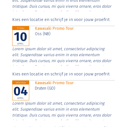
elit. Suspendisse varius enim in eros elementum
tristique. Duis cursus, mi quis viverra ornare, eros dolor
interdum nulla, ut commodo diam libero vitae erat.
Aenean faucibus nibh et justo cursus id rutrum lorem
Kies een locatie en schrijf je in voor jouw proefrit
imperdiet. Nunc ut sem vitae risus tristique posuere.
Kawasaki Promo Tour
Friday
10
Oss (NB)
APRIL
Lorem ipsum dolor sit amet, consectetur adipiscing
elit. Suspendisse varius enim in eros elementum
tristique. Duis cursus, mi quis viverra ornare, eros dolor
interdum nulla, ut commodo diam libero vitae erat.
Aenean faucibus nibh et justo cursus id rutrum lorem
Kies een locatie en schrijf je in voor jouw proefrit
imperdiet. Nunc ut sem vitae risus tristique posuere.
Kawasaki Promo Tour
Saturday
04
Druten (GD)
APRIL
Lorem ipsum dolor sit amet, consectetur adipiscing
elit. Suspendisse varius enim in eros elementum
tristique. Duis cursus, mi quis viverra ornare, eros dolor
interdum nulla, ut commodo diam libero vitae erat.