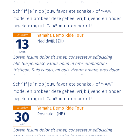
interdum nulla, ut commodo diam libero vitae erat.
Aenean faucibus nibh et justo cursus id rutrum lorem
Schrijf je in op jouw favoriete schakel- of Y-AMT
imperdiet. Nunc ut sem vitae risus tristique posuere.
model en probeer deze geheel vrijblijvend en onder
begeleiding uit. Ca 45 minuten per rit!
Yamaha Demo Ride Tour
Saturday
13
Naaldwijk (ZH)
JUNE
Lorem ipsum dolor sit amet, consectetur adipiscing
elit. Suspendisse varius enim in eros elementum
tristique. Duis cursus, mi quis viverra ornare, eros dolor
interdum nulla, ut commodo diam libero vitae erat.
Aenean faucibus nibh et justo cursus id rutrum lorem
Schrijf je in op jouw favoriete schakel- of Y-AMT
imperdiet. Nunc ut sem vitae risus tristique posuere.
model en probeer deze geheel vrijblijvend en onder
begeleiding uit. Ca 45 minuten per rit!
Yamaha Demo Ride Tour
Saturday
30
Rosmalen (NB)
MAY
Lorem ipsum dolor sit amet, consectetur adipiscing