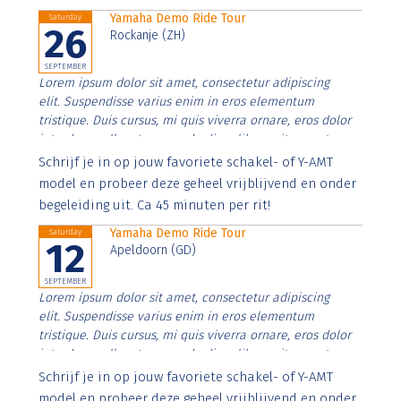
Yamaha Demo Ride Tour
Saturday
26
Rockanje (ZH)
SEPTEMBER
Lorem ipsum dolor sit amet, consectetur adipiscing
elit. Suspendisse varius enim in eros elementum
tristique. Duis cursus, mi quis viverra ornare, eros dolor
interdum nulla, ut commodo diam libero vitae erat.
Aenean faucibus nibh et justo cursus id rutrum lorem
Schrijf je in op jouw favoriete schakel- of Y-AMT
imperdiet. Nunc ut sem vitae risus tristique posuere.
model en probeer deze geheel vrijblijvend en onder
begeleiding uit. Ca 45 minuten per rit!
Yamaha Demo Ride Tour
Saturday
12
Apeldoorn (GD)
SEPTEMBER
Lorem ipsum dolor sit amet, consectetur adipiscing
elit. Suspendisse varius enim in eros elementum
tristique. Duis cursus, mi quis viverra ornare, eros dolor
interdum nulla, ut commodo diam libero vitae erat.
Aenean faucibus nibh et justo cursus id rutrum lorem
Schrijf je in op jouw favoriete schakel- of Y-AMT
imperdiet. Nunc ut sem vitae risus tristique posuere.
model en probeer deze geheel vrijblijvend en onder