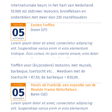
Aenean faucibus nibh et justo cursus id rutrum lorem
Internationale beurs in het hart van Nederland.
imperdiet. Nunc ut sem vitae risus tristique posuere.
10.000 m2 oldtimer motoren, bromfietsen en
onderdelen met meer dan 230 standhouders
Exoten Treffen
Saturday
05
Doorn (UT)
SEPTEMBER
Lorem ipsum dolor sit amet, consectetur adipiscing
elit. Suspendisse varius enim in eros elementum
tristique. Duis cursus, mi quis viverra ornare, eros dolor
interdum nulla, ut commodo diam libero vitae erat.
Aenean faucibus nibh et justo cursus id rutrum lorem
Treffen voor (bijzondere) motoren, met muziek,
imperdiet. Nunc ut sem vitae risus tristique posuere.
barbeque, toertocht etc..... Meedoen met de
toertocht = €7,50, de barbeque = €30,00....
Parels uit Frankrijk, een expositie van de
Thursday
05
Mooiste Franse Motorfietsen
Buren (GD)
NOVEMBER
Lorem ipsum dolor sit amet, consectetur adipiscing
elit. Suspendisse varius enim in eros elementum