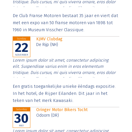
tristique. Duis cursus, mi quis viverra ornare, eros dolor
interdum nulla, ut commodo diam libero vitae erat.
Aenean faucibus nibh et justo cursus id rutrum lorem
De Club Franse Motoren bestaat 35 jaar en viert dat
imperdiet. Nunc ut sem vitae risus tristique posuere.
met een expo van 50 franse motoren van 1898 tot
1960 in Museum Visscher Classique.
KJMV Clubdag
Sunday
22
De Rijp (NH)
NOVEMBER
Lorem ipsum dolor sit amet, consectetur adipiscing
elit. Suspendisse varius enim in eros elementum
tristique. Duis cursus, mi quis viverra ornare, eros dolor
interdum nulla, ut commodo diam libero vitae erat.
Aenean faucibus nibh et justo cursus id rutrum lorem
Een gratis toegankelijke unieke ééndags expositie.
imperdiet. Nunc ut sem vitae risus tristique posuere.
In het hotel, de Rijper Eilanden. Dit jaar in het
teken van het merk Kawasaki.
Oringer Motor Bikers Tocht
Saturday
30
Odoorn (DR)
MAY
Lorem ipsum dolor sit amet, consectetur adipiscing