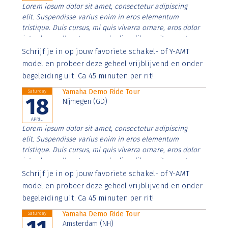
Lorem ipsum dolor sit amet, consectetur adipiscing
elit. Suspendisse varius enim in eros elementum
tristique. Duis cursus, mi quis viverra ornare, eros dolor
interdum nulla, ut commodo diam libero vitae erat.
Aenean faucibus nibh et justo cursus id rutrum lorem
Schrijf je in op jouw favoriete schakel- of Y-AMT
imperdiet. Nunc ut sem vitae risus tristique posuere.
model en probeer deze geheel vrijblijvend en onder
begeleiding uit. Ca 45 minuten per rit!
Yamaha Demo Ride Tour
Saturday
18
Nijmegen (GD)
APRIL
Lorem ipsum dolor sit amet, consectetur adipiscing
elit. Suspendisse varius enim in eros elementum
tristique. Duis cursus, mi quis viverra ornare, eros dolor
interdum nulla, ut commodo diam libero vitae erat.
Aenean faucibus nibh et justo cursus id rutrum lorem
Schrijf je in op jouw favoriete schakel- of Y-AMT
imperdiet. Nunc ut sem vitae risus tristique posuere.
model en probeer deze geheel vrijblijvend en onder
begeleiding uit. Ca 45 minuten per rit!
Yamaha Demo Ride Tour
Saturday
Amsterdam (NH)