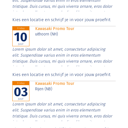
elit. Suspendisse varius enim in eros elementum
tristique. Duis cursus, mi quis viverra ornare, eros dolor
interdum nulla, ut commodo diam libero vitae erat.
Aenean faucibus nibh et justo cursus id rutrum lorem
Kies een locatie en schrijf je in voor jouw proefrit
imperdiet. Nunc ut sem vitae risus tristique posuere.
Kawasaki Promo Tour
Friday
10
uithoorn (NH)
JULY
Lorem ipsum dolor sit amet, consectetur adipiscing
elit. Suspendisse varius enim in eros elementum
tristique. Duis cursus, mi quis viverra ornare, eros dolor
interdum nulla, ut commodo diam libero vitae erat.
Aenean faucibus nibh et justo cursus id rutrum lorem
Kies een locatie en schrijf je in voor jouw proefrit
imperdiet. Nunc ut sem vitae risus tristique posuere.
Kawasaki Promo Tour
Friday
03
Rijen (NB)
JULY
Lorem ipsum dolor sit amet, consectetur adipiscing
elit. Suspendisse varius enim in eros elementum
tristique. Duis cursus, mi quis viverra ornare, eros dolor
interdum nulla, ut commodo diam libero vitae erat.