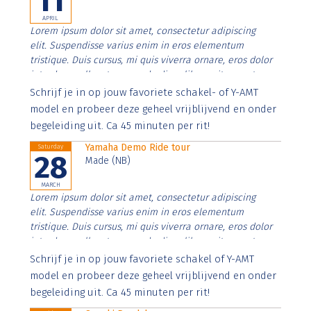
11
APRIL
Lorem ipsum dolor sit amet, consectetur adipiscing
elit. Suspendisse varius enim in eros elementum
tristique. Duis cursus, mi quis viverra ornare, eros dolor
interdum nulla, ut commodo diam libero vitae erat.
Aenean faucibus nibh et justo cursus id rutrum lorem
Schrijf je in op jouw favoriete schakel- of Y-AMT
imperdiet. Nunc ut sem vitae risus tristique posuere.
model en probeer deze geheel vrijblijvend en onder
begeleiding uit. Ca 45 minuten per rit!
Yamaha Demo Ride tour
Saturday
28
Made (NB)
MARCH
Lorem ipsum dolor sit amet, consectetur adipiscing
elit. Suspendisse varius enim in eros elementum
tristique. Duis cursus, mi quis viverra ornare, eros dolor
interdum nulla, ut commodo diam libero vitae erat.
Aenean faucibus nibh et justo cursus id rutrum lorem
Schrijf je in op jouw favoriete schakel of Y-AMT
imperdiet. Nunc ut sem vitae risus tristique posuere.
model en probeer deze geheel vrijblijvend en onder
begeleiding uit. Ca 45 minuten per rit!