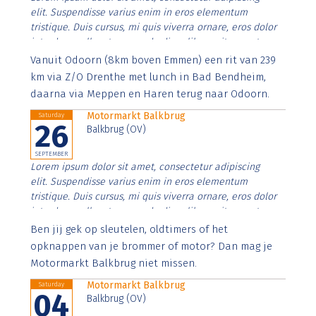
elit. Suspendisse varius enim in eros elementum
tristique. Duis cursus, mi quis viverra ornare, eros dolor
interdum nulla, ut commodo diam libero vitae erat.
Aenean faucibus nibh et justo cursus id rutrum lorem
Vanuit Odoorn (8km boven Emmen) een rit van 239
imperdiet. Nunc ut sem vitae risus tristique posuere.
km via Z/O Drenthe met lunch in Bad Bendheim,
daarna via Meppen en Haren terug naar Odoorn.
Motormarkt Balkbrug
Saturday
26
Balkbrug (OV)
SEPTEMBER
Lorem ipsum dolor sit amet, consectetur adipiscing
elit. Suspendisse varius enim in eros elementum
tristique. Duis cursus, mi quis viverra ornare, eros dolor
interdum nulla, ut commodo diam libero vitae erat.
Aenean faucibus nibh et justo cursus id rutrum lorem
Ben jij gek op sleutelen, oldtimers of het
imperdiet. Nunc ut sem vitae risus tristique posuere.
opknappen van je brommer of motor? Dan mag je
Motormarkt Balkbrug niet missen.
Motormarkt Balkbrug
Saturday
04
Balkbrug (OV)