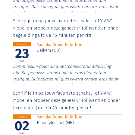
elit. Suspendisse varius enim in eros elementum
tristique. Duis cursus, mi quis viverra ornare, eros dolor
interdum nulla, ut commodo diam libero vitae erat.
Aenean faucibus nibh et justo cursus id rutrum lorem
Schrijf je in op jouw favoriete schakel- of Y-AMT
imperdiet. Nunc ut sem vitae risus tristique posuere.
model en probeer deze geheel vrijblijvend en onder
begeleiding uit. Ca 45 minuten per rit!
Yamaha Demo Ride Tour
Saturday
23
Zelhem (GD)
MAY
Lorem ipsum dolor sit amet, consectetur adipiscing
elit. Suspendisse varius enim in eros elementum
tristique. Duis cursus, mi quis viverra ornare, eros dolor
interdum nulla, ut commodo diam libero vitae erat.
Aenean faucibus nibh et justo cursus id rutrum lorem
Schrijf je in op jouw favoriete schakel- of Y-AMT
imperdiet. Nunc ut sem vitae risus tristique posuere.
model en probeer deze geheel vrijblijvend en onder
begeleiding uit. Ca 45 minuten per rit!
Yamaha Demo Ride Tour
Saturday
02
Hippolytushoef (NH)
MAY