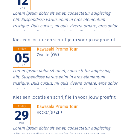
12
JUNE
Lorem ipsum dolor sit amet, consectetur adipiscing
elit. Suspendisse varius enim in eros elementum
tristique. Duis cursus, mi quis viverra ornare, eros dolor
interdum nulla, ut commodo diam libero vitae erat.
Aenean faucibus nibh et justo cursus id rutrum lorem
Kies een locatie en schrijf je in voor jouw proefrit
imperdiet. Nunc ut sem vitae risus tristique posuere.
Kawasaki Promo Tour
Friday
05
Zwolle (OV)
JUNE
Lorem ipsum dolor sit amet, consectetur adipiscing
elit. Suspendisse varius enim in eros elementum
tristique. Duis cursus, mi quis viverra ornare, eros dolor
interdum nulla, ut commodo diam libero vitae erat.
Aenean faucibus nibh et justo cursus id rutrum lorem
Kies een locatie en schrijf je in voor jouw proefrit
imperdiet. Nunc ut sem vitae risus tristique posuere.
Kawasaki Promo Tour
Friday
29
Rockanje (ZH)
MAY
Lorem ipsum dolor sit amet, consectetur adipiscing