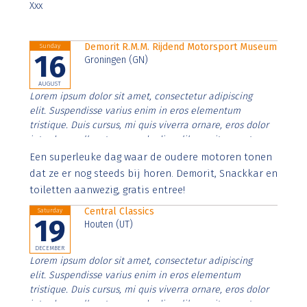
Xxx
Demorit R.M.M. Rijdend Motorsport Museum
Sunday
16
Groningen (GN)
AUGUST
Lorem ipsum dolor sit amet, consectetur adipiscing
elit. Suspendisse varius enim in eros elementum
tristique. Duis cursus, mi quis viverra ornare, eros dolor
interdum nulla, ut commodo diam libero vitae erat.
Aenean faucibus nibh et justo cursus id rutrum lorem
Een superleuke dag waar de oudere motoren tonen
imperdiet. Nunc ut sem vitae risus tristique posuere.
dat ze er nog steeds bij horen. Demorit, Snackkar en
toiletten aanwezig, gratis entree!
Central Classics
Saturday
19
Houten (UT)
DECEMBER
Lorem ipsum dolor sit amet, consectetur adipiscing
elit. Suspendisse varius enim in eros elementum
tristique. Duis cursus, mi quis viverra ornare, eros dolor
interdum nulla, ut commodo diam libero vitae erat.