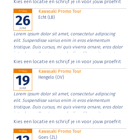
Aenean faucibus nibh et justo cursus id rutrum lorem
Kies een locatie en schrijf je in voor jouw proefrit
imperdiet. Nunc ut sem vitae risus tristique posuere.
Kawasaki Promo Tour
Friday
26
Echt (LB)
JUNE
Lorem ipsum dolor sit amet, consectetur adipiscing
elit. Suspendisse varius enim in eros elementum
tristique. Duis cursus, mi quis viverra ornare, eros dolor
interdum nulla, ut commodo diam libero vitae erat.
Aenean faucibus nibh et justo cursus id rutrum lorem
Kies een locatie en schrijf je in voor jouw proefrit
imperdiet. Nunc ut sem vitae risus tristique posuere.
Kawasaki Promo Tour
Friday
19
Hengelo (OV)
JUNE
Lorem ipsum dolor sit amet, consectetur adipiscing
elit. Suspendisse varius enim in eros elementum
tristique. Duis cursus, mi quis viverra ornare, eros dolor
interdum nulla, ut commodo diam libero vitae erat.
Aenean faucibus nibh et justo cursus id rutrum lorem
Kies een locatie en schrijf je in voor jouw proefrit
imperdiet. Nunc ut sem vitae risus tristique posuere.
Kawasaki Promo Tour
Friday
Goes (ZL)