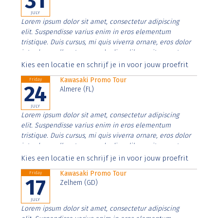
31
JULY
Lorem ipsum dolor sit amet, consectetur adipiscing
elit. Suspendisse varius enim in eros elementum
tristique. Duis cursus, mi quis viverra ornare, eros dolor
interdum nulla, ut commodo diam libero vitae erat.
Aenean faucibus nibh et justo cursus id rutrum lorem
Kies een locatie en schrijf je in voor jouw proefrit
imperdiet. Nunc ut sem vitae risus tristique posuere.
Kawasaki Promo Tour
Friday
24
Almere (FL)
JULY
Lorem ipsum dolor sit amet, consectetur adipiscing
elit. Suspendisse varius enim in eros elementum
tristique. Duis cursus, mi quis viverra ornare, eros dolor
interdum nulla, ut commodo diam libero vitae erat.
Aenean faucibus nibh et justo cursus id rutrum lorem
Kies een locatie en schrijf je in voor jouw proefrit
imperdiet. Nunc ut sem vitae risus tristique posuere.
Kawasaki Promo Tour
Friday
17
Zelhem (GD)
JULY
Lorem ipsum dolor sit amet, consectetur adipiscing