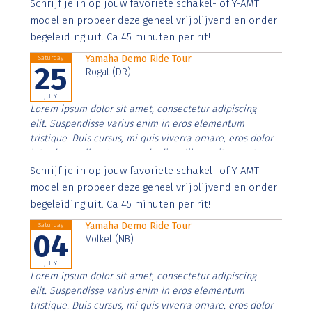
Aenean faucibus nibh et justo cursus id rutrum lorem
Schrijf je in op jouw favoriete schakel- of Y-AMT
imperdiet. Nunc ut sem vitae risus tristique posuere.
model en probeer deze geheel vrijblijvend en onder
begeleiding uit. Ca 45 minuten per rit!
Yamaha Demo Ride Tour
Saturday
25
Rogat (DR)
JULY
Lorem ipsum dolor sit amet, consectetur adipiscing
elit. Suspendisse varius enim in eros elementum
tristique. Duis cursus, mi quis viverra ornare, eros dolor
interdum nulla, ut commodo diam libero vitae erat.
Aenean faucibus nibh et justo cursus id rutrum lorem
Schrijf je in op jouw favoriete schakel- of Y-AMT
imperdiet. Nunc ut sem vitae risus tristique posuere.
model en probeer deze geheel vrijblijvend en onder
begeleiding uit. Ca 45 minuten per rit!
Yamaha Demo Ride Tour
Saturday
04
Volkel (NB)
JULY
Lorem ipsum dolor sit amet, consectetur adipiscing
elit. Suspendisse varius enim in eros elementum
tristique. Duis cursus, mi quis viverra ornare, eros dolor