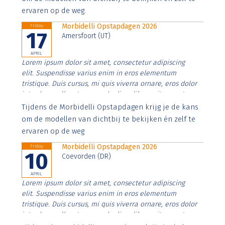
ervaren op de weg.
Morbidelli Opstapdagen 2026
Friday
17
Amersfoort (UT)
APRIL
Lorem ipsum dolor sit amet, consectetur adipiscing
elit. Suspendisse varius enim in eros elementum
tristique. Duis cursus, mi quis viverra ornare, eros dolor
interdum nulla, ut commodo diam libero vitae erat.
Aenean faucibus nibh et justo cursus id rutrum lorem
Tijdens de Morbidelli Opstapdagen krijg je de kans
imperdiet. Nunc ut sem vitae risus tristique posuere.
om de modellen van dichtbij te bekijken én zelf te
ervaren op de weg
Morbidelli Opstapdagen 2026
Friday
10
Coevorden (DR)
APRIL
Lorem ipsum dolor sit amet, consectetur adipiscing
elit. Suspendisse varius enim in eros elementum
tristique. Duis cursus, mi quis viverra ornare, eros dolor
interdum nulla, ut commodo diam libero vitae erat.