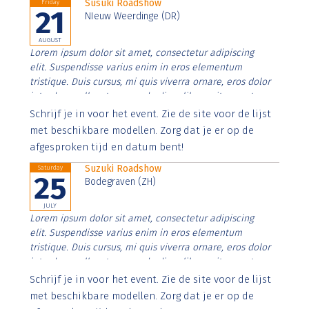
Susuki Roadshow
Friday
21
NIeuw Weerdinge (DR)
AUGUST
Lorem ipsum dolor sit amet, consectetur adipiscing
elit. Suspendisse varius enim in eros elementum
tristique. Duis cursus, mi quis viverra ornare, eros dolor
interdum nulla, ut commodo diam libero vitae erat.
Aenean faucibus nibh et justo cursus id rutrum lorem
Schrijf je in voor het event. Zie de site voor de lijst
imperdiet. Nunc ut sem vitae risus tristique posuere.
met beschikbare modellen. Zorg dat je er op de
afgesproken tijd en datum bent!
Suzuki Roadshow
Saturday
25
Bodegraven (ZH)
JULY
Lorem ipsum dolor sit amet, consectetur adipiscing
elit. Suspendisse varius enim in eros elementum
tristique. Duis cursus, mi quis viverra ornare, eros dolor
interdum nulla, ut commodo diam libero vitae erat.
Aenean faucibus nibh et justo cursus id rutrum lorem
Schrijf je in voor het event. Zie de site voor de lijst
imperdiet. Nunc ut sem vitae risus tristique posuere.
met beschikbare modellen. Zorg dat je er op de