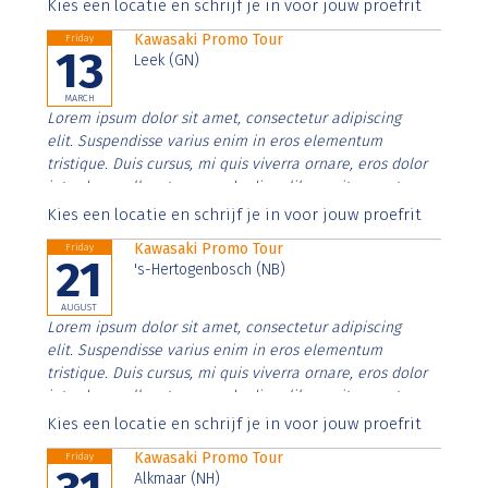
Aenean faucibus nibh et justo cursus id rutrum lorem
Kies een locatie en schrijf je in voor jouw proefrit
imperdiet. Nunc ut sem vitae risus tristique posuere.
Kawasaki Promo Tour
Friday
13
Leek (GN)
MARCH
Lorem ipsum dolor sit amet, consectetur adipiscing
elit. Suspendisse varius enim in eros elementum
tristique. Duis cursus, mi quis viverra ornare, eros dolor
interdum nulla, ut commodo diam libero vitae erat.
Aenean faucibus nibh et justo cursus id rutrum lorem
Kies een locatie en schrijf je in voor jouw proefrit
imperdiet. Nunc ut sem vitae risus tristique posuere.
Kawasaki Promo Tour
Friday
21
's-Hertogenbosch (NB)
AUGUST
Lorem ipsum dolor sit amet, consectetur adipiscing
elit. Suspendisse varius enim in eros elementum
tristique. Duis cursus, mi quis viverra ornare, eros dolor
interdum nulla, ut commodo diam libero vitae erat.
Aenean faucibus nibh et justo cursus id rutrum lorem
Kies een locatie en schrijf je in voor jouw proefrit
imperdiet. Nunc ut sem vitae risus tristique posuere.
Kawasaki Promo Tour
Friday
Alkmaar (NH)