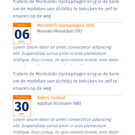
Aenean faucibus nibh et justo cursus id rutrum lorem
Tijdens de Morbidelli Opstapdagen krijg je de kans
imperdiet. Nunc ut sem vitae risus tristique posuere.
om de modellen van dichtbij te bekijken én zelf te
ervaren op de weg
Morbidelli Opstapdagen 2026
Monday
06
Menaam/Menaldum (FR)
APRIL
Lorem ipsum dolor sit amet, consectetur adipiscing
elit. Suspendisse varius enim in eros elementum
tristique. Duis cursus, mi quis viverra ornare, eros dolor
interdum nulla, ut commodo diam libero vitae erat.
Aenean faucibus nibh et justo cursus id rutrum lorem
Tijdens de Morbidelli Opstapdagen krijg je de kans
imperdiet. Nunc ut sem vitae risus tristique posuere.
om de modellen van dichtbij te bekijken én zelf te
ervaren op de weg.
Riders Festival
Saturday
30
Autotron Rosmalen (NB)
MAY
Lorem ipsum dolor sit amet, consectetur adipiscing
elit. Suspendisse varius enim in eros elementum
tristique. Duis cursus, mi quis viverra ornare, eros dolor