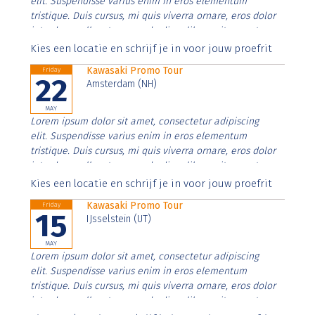
elit. Suspendisse varius enim in eros elementum
tristique. Duis cursus, mi quis viverra ornare, eros dolor
interdum nulla, ut commodo diam libero vitae erat.
Aenean faucibus nibh et justo cursus id rutrum lorem
Kies een locatie en schrijf je in voor jouw proefrit
imperdiet. Nunc ut sem vitae risus tristique posuere.
Kawasaki Promo Tour
Friday
22
Amsterdam (NH)
MAY
Lorem ipsum dolor sit amet, consectetur adipiscing
elit. Suspendisse varius enim in eros elementum
tristique. Duis cursus, mi quis viverra ornare, eros dolor
interdum nulla, ut commodo diam libero vitae erat.
Aenean faucibus nibh et justo cursus id rutrum lorem
Kies een locatie en schrijf je in voor jouw proefrit
imperdiet. Nunc ut sem vitae risus tristique posuere.
Kawasaki Promo Tour
Friday
15
IJsselstein (UT)
MAY
Lorem ipsum dolor sit amet, consectetur adipiscing
elit. Suspendisse varius enim in eros elementum
tristique. Duis cursus, mi quis viverra ornare, eros dolor
interdum nulla, ut commodo diam libero vitae erat.