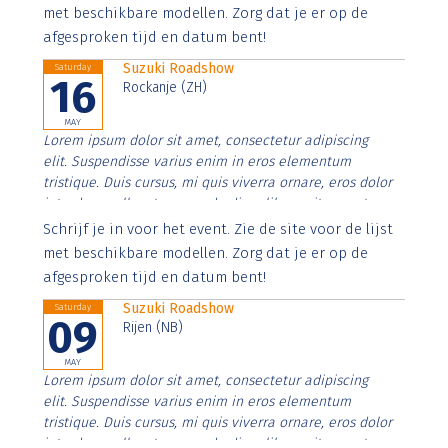
imperdiet. Nunc ut sem vitae risus tristique posuere.
met beschikbare modellen. Zorg dat je er op de
afgesproken tijd en datum bent!
Suzuki Roadshow
Saturday
16
Rockanje (ZH)
MAY
Lorem ipsum dolor sit amet, consectetur adipiscing
elit. Suspendisse varius enim in eros elementum
tristique. Duis cursus, mi quis viverra ornare, eros dolor
interdum nulla, ut commodo diam libero vitae erat.
Aenean faucibus nibh et justo cursus id rutrum lorem
Schrijf je in voor het event. Zie de site voor de lijst
imperdiet. Nunc ut sem vitae risus tristique posuere.
met beschikbare modellen. Zorg dat je er op de
afgesproken tijd en datum bent!
Suzuki Roadshow
Saturday
09
Rijen (NB)
MAY
Lorem ipsum dolor sit amet, consectetur adipiscing
elit. Suspendisse varius enim in eros elementum
tristique. Duis cursus, mi quis viverra ornare, eros dolor
interdum nulla, ut commodo diam libero vitae erat.