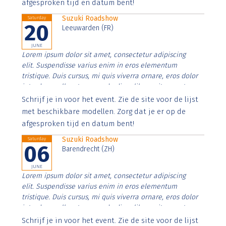
afgesproken tijd en datum bent!
Suzuki Roadshow
Saturday
20
Leeuwarden (FR)
JUNE
Lorem ipsum dolor sit amet, consectetur adipiscing
elit. Suspendisse varius enim in eros elementum
tristique. Duis cursus, mi quis viverra ornare, eros dolor
interdum nulla, ut commodo diam libero vitae erat.
Aenean faucibus nibh et justo cursus id rutrum lorem
Schrijf je in voor het event. Zie de site voor de lijst
imperdiet. Nunc ut sem vitae risus tristique posuere.
met beschikbare modellen. Zorg dat je er op de
afgesproken tijd en datum bent!
Suzuki Roadshow
Saturday
06
Barendrecht (ZH)
JUNE
Lorem ipsum dolor sit amet, consectetur adipiscing
elit. Suspendisse varius enim in eros elementum
tristique. Duis cursus, mi quis viverra ornare, eros dolor
interdum nulla, ut commodo diam libero vitae erat.
Aenean faucibus nibh et justo cursus id rutrum lorem
Schrijf je in voor het event. Zie de site voor de lijst