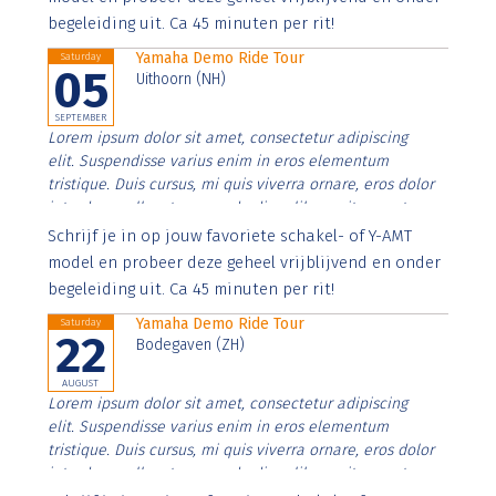
begeleiding uit. Ca 45 minuten per rit!
Yamaha Demo Ride Tour
Saturday
05
Uithoorn (NH)
SEPTEMBER
Lorem ipsum dolor sit amet, consectetur adipiscing
elit. Suspendisse varius enim in eros elementum
tristique. Duis cursus, mi quis viverra ornare, eros dolor
interdum nulla, ut commodo diam libero vitae erat.
Aenean faucibus nibh et justo cursus id rutrum lorem
Schrijf je in op jouw favoriete schakel- of Y-AMT
imperdiet. Nunc ut sem vitae risus tristique posuere.
model en probeer deze geheel vrijblijvend en onder
begeleiding uit. Ca 45 minuten per rit!
Yamaha Demo Ride Tour
Saturday
22
Bodegaven (ZH)
AUGUST
Lorem ipsum dolor sit amet, consectetur adipiscing
elit. Suspendisse varius enim in eros elementum
tristique. Duis cursus, mi quis viverra ornare, eros dolor
interdum nulla, ut commodo diam libero vitae erat.