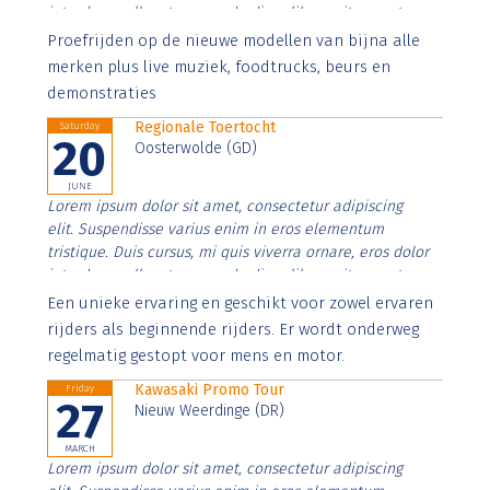
interdum nulla, ut commodo diam libero vitae erat.
Aenean faucibus nibh et justo cursus id rutrum lorem
Proefrijden op de nieuwe modellen van bijna alle
imperdiet. Nunc ut sem vitae risus tristique posuere.
merken plus live muziek, foodtrucks, beurs en
demonstraties
Regionale Toertocht
Saturday
20
Oosterwolde (GD)
JUNE
Lorem ipsum dolor sit amet, consectetur adipiscing
elit. Suspendisse varius enim in eros elementum
tristique. Duis cursus, mi quis viverra ornare, eros dolor
interdum nulla, ut commodo diam libero vitae erat.
Aenean faucibus nibh et justo cursus id rutrum lorem
Een unieke ervaring en geschikt voor zowel ervaren
imperdiet. Nunc ut sem vitae risus tristique posuere.
rijders als beginnende rijders. Er wordt onderweg
regelmatig gestopt voor mens en motor.
Kawasaki Promo Tour
Friday
27
Nieuw Weerdinge (DR)
MARCH
Lorem ipsum dolor sit amet, consectetur adipiscing