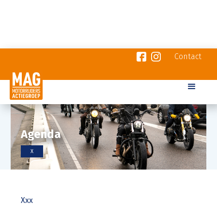
Contact
Agenda
X
Xxx