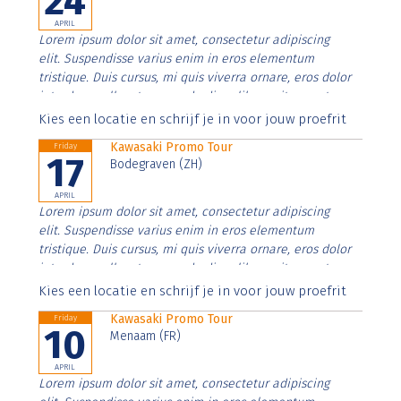
24
APRIL
Lorem ipsum dolor sit amet, consectetur adipiscing
elit. Suspendisse varius enim in eros elementum
tristique. Duis cursus, mi quis viverra ornare, eros dolor
interdum nulla, ut commodo diam libero vitae erat.
Aenean faucibus nibh et justo cursus id rutrum lorem
Kies een locatie en schrijf je in voor jouw proefrit
imperdiet. Nunc ut sem vitae risus tristique posuere.
Kawasaki Promo Tour
Friday
17
Bodegraven (ZH)
APRIL
Lorem ipsum dolor sit amet, consectetur adipiscing
elit. Suspendisse varius enim in eros elementum
tristique. Duis cursus, mi quis viverra ornare, eros dolor
interdum nulla, ut commodo diam libero vitae erat.
Aenean faucibus nibh et justo cursus id rutrum lorem
Kies een locatie en schrijf je in voor jouw proefrit
imperdiet. Nunc ut sem vitae risus tristique posuere.
Kawasaki Promo Tour
Friday
10
Menaam (FR)
APRIL
Lorem ipsum dolor sit amet, consectetur adipiscing